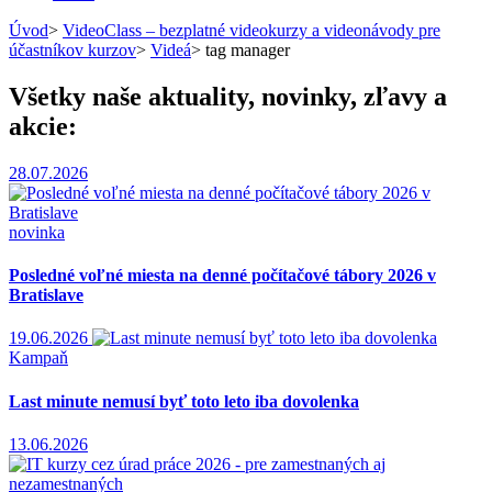
Úvod
>
VideoClass – bezplatné videokurzy a videonávody pre
účastníkov kurzov
>
Videá
>
tag manager
Všetky naše aktuality, novinky, zľavy a
akcie:
28.07.2026
novinka
Posledné voľné miesta na denné počítačové tábory 2026 v
Bratislave
19.06.2026
Kampaň
Last minute nemusí byť toto leto iba dovolenka
13.06.2026