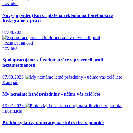
novinka
Nový (aj video) kurz - platená reklama na Facebooku a
Instagrame v praxi
07.08.2023
novinka
Spolupracujeme s Úradom práce v prevencii proti
nezamestnanosti
07.08.2023
Kampaň
My nemáme letné prázdniny - učíme vás celé leto
19.07.2023
informácia
Praktický kurz, zameraný na strih videa v ponuke