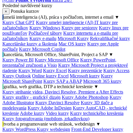
rýchlo
Pomoc s výberom
kurzu 24/7
Posledné navštívené kurzy
Ponuka kurzov
×
umelá inteligencia (AI), práca s počítačom, internet a email
▼
Kurzy Chat GPT
Kurzy umelej inteligencie (AI)
IT kurzy pre
začiatočníkov
Kurzy Windows
Kurzy pre seniorov
Kurzy linux pre
používateľov
Počítačové tábory
Kurzy internetu a e-mailu pre
začiatočníkov
Kurzy e-mailu
Microsoft Kurzy
Rekvalifikačné kurzy
Kancelárske kurzy a školenia
Mac OS kurzy
Kurzy pre Apple
počítače
Kurzy Microsoft Copilot
kancelária, Microsoft Office, SharePoint, Project a SAP
▼
Kurzy Power BI
Kurzy Microsoft Office
Kurzy PowerPoint,
prezentačné zručnosti a Visio
Kurzy Microsoft Project a projektové
riadenie
Kurzy Word
Kurzy Excel
Kurzy prezentácie
Kurzy Access
Kurzy Outlook
Online kurzy Excel
Microsoft kurzy
Kurzy
Microsoft SharePoint
Kurzy SAP a ABAP
Microsoft 365 kurzy
grafika, web grafika, DTP a technické kreslenie
▼
Kurzy strihanie videa, Davinci Resolve, Premiere a After Effects
Kurzy grafiky - grafický dizajn
Kurzy Adobe Photoshop
Kurzy
Adobe Illustrator
Kurzy Davinci Resolve
Kurzy 3D tlače a
modelovania
Kurzy Adobe InDesign
Kurzy AutoCAD - technické
kreslenie
Adobe kurzy
Video kurzy
Kurzy technického kreslenia
Kurzy fotografovania (mobilom, zrkadlovkou)
tvorba a programovanie web stránok, webdesign
▼
Kurzy WordPress
Kurzy webdesign
Front-End Developer kurzy