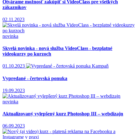
Otvárame možnosť zakúpiť si VideoClass pre všetkých
zákazníkov
02.11.2023
novinka
Skvelá novinka - nová služba VideoClass - bezplatné
videokurzy po kurzoch
01.10.2023
Kampaň
Vypredané - čertovská ponuka
19.09.2023
novinka
Aktualizovaný vylepšený kurz Photoshop III – webdizajn
06.09.2023