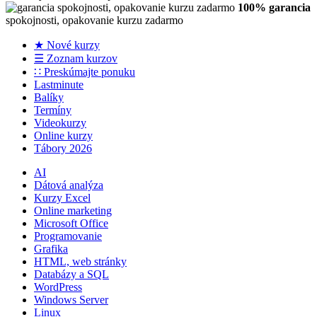
100% garancia
spokojnosti, opakovanie kurzu zadarmo
★ Nové kurzy
☰ Zoznam kurzov
∷ Preskúmajte ponuku
Lastminute
Balíky
Termíny
Videokurzy
Online kurzy
Tábory 2026
AI
Dátová analýza
Kurzy Excel
Online marketing
Microsoft Office
Programovanie
Grafika
HTML, web stránky
Databázy a SQL
WordPress
Windows Server
Linux