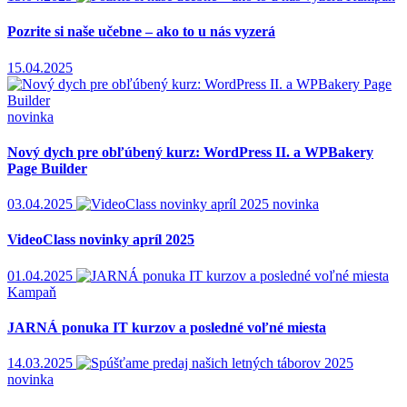
Pozrite si naše učebne – ako to u nás vyzerá
15.04.2025
novinka
Nový dych pre obľúbený kurz: WordPress II. a WPBakery
Page Builder
03.04.2025
novinka
VideoClass novinky apríl 2025
01.04.2025
Kampaň
JARNÁ ponuka IT kurzov a posledné voľné miesta
14.03.2025
novinka