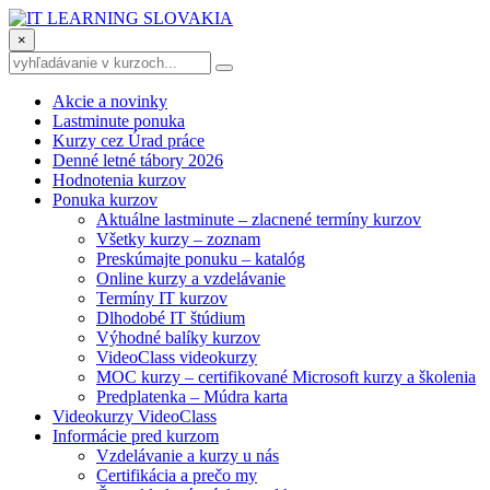
×
Akcie a novinky
Lastminute ponuka
Kurzy cez Úrad práce
Denné letné tábory 2026
Hodnotenia kurzov
Ponuka kurzov
Aktuálne lastminute – zlacnené termíny kurzov
Všetky kurzy – zoznam
Preskúmajte ponuku – katalóg
Online kurzy a vzdelávanie
Termíny IT kurzov
Dlhodobé IT štúdium
Výhodné balíky kurzov
VideoClass videokurzy
MOC kurzy – certifikované Microsoft kurzy a školenia
Predplatenka – Múdra karta
Videokurzy VideoClass
Informácie pred kurzom
Vzdelávanie a kurzy u nás
Certifikácia a prečo my