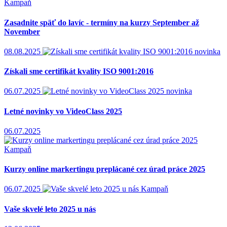
Kampaň
Zasadnite späť do lavíc - termíny na kurzy September až
November
08.08.2025
novinka
Získali sme certifikát kvality ISO 9001:2016
06.07.2025
novinka
Letné novinky vo VideoClass 2025
06.07.2025
Kampaň
Kurzy online markertingu preplácané cez úrad práce 2025
06.07.2025
Kampaň
Vaše skvelé leto 2025 u nás