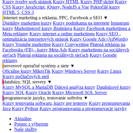
Kurzy tvorby web stránok
Kurzy HTML
Kurzy PHP skript
Kurzy
CSS
Kurzy JavaScript, jQuery, NodeJS a Vue
Pokročilé kurzy
HTML 5, CSS 3
internet marketing a reklama, PPC, Facebook a SEO
▼
Digitálny marketing kurzy
Kurzy podnikania na internete
Instagram
kurzy
Marketingové kurzy Bratislava
Kurzy Facebook marketingu a
Meta reklamy
Kurzy internet a online marketingu
Kurzy SEO -
optimalizácia internetových stránok
Kurzy Google Ads (AdWords)
Kurzy Youtube marketing
Kurzy Copywriting
Platená reklama na
Facebooku (FB) - kurzy Meta Ads
Kurzy marketingu na sociálnych
sieťach
Platená reklama na sociálnych sieťach
Kurzy Google
reklamy
serverové operačné systémy a siete
▼
Oficiálne kurzy MikroTik
Kurzy Windows Server
Kurzy Linux
Kurzy počítačových sietí
databázy, SQL servery
▼
Kurzy MySQL a MariaDB
Dátová analýza kurzy
Databázové kurzy
Kurzy SQL
Kurzy Oracle
Kurzy Microsoft SQL Server
programovacie jazyky, testovanie softvéru
▼
Kurzy testovania softwaru, kurzy pre testerov
Kurzy programovania
Java
Kurzy Python
Kurzy programovania a programovacie jazyky
Aktuálne
Pomoc s výberom
Naše služby