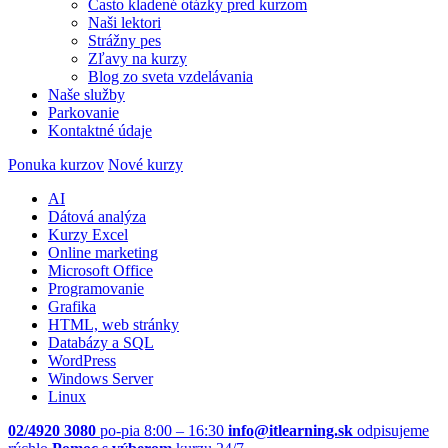
Často kladené otázky pred kurzom
Naši lektori
Strážny pes
Zľavy na kurzy
Blog zo sveta vzdelávania
Naše služby
Parkovanie
Kontaktné údaje
Ponuka kurzov
Nové kurzy
AI
Dátová analýza
Kurzy Excel
Online marketing
Microsoft Office
Programovanie
Grafika
HTML, web stránky
Databázy a SQL
WordPress
Windows Server
Linux
02/4920 3080
po-pia 8:00 – 16:30
info@itlearning.sk
odpisujeme