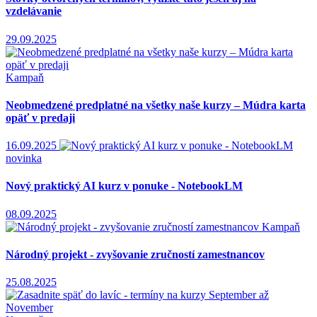
vzdelávanie
29.09.2025
Kampaň
Neobmedzené predplatné na všetky naše kurzy – Múdra karta
opäť v predaji
16.09.2025
novinka
Nový praktický AI kurz v ponuke - NotebookLM
08.09.2025
Kampaň
Národný projekt - zvyšovanie zručností zamestnancov
25.08.2025