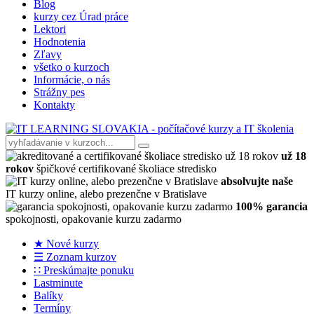
Blog
kurzy cez Úrad práce
Lektori
Hodnotenia
Zľavy
všetko o kurzoch
Informácie, o nás
Strážny pes
Kontakty
už 18
rokov
špičkové certifikované školiace stredisko
absolvujte naše
IT kurzy online, alebo prezenčne v Bratislave
100% garancia
spokojnosti, opakovanie kurzu zadarmo
★ Nové kurzy
☰ Zoznam kurzov
∷ Preskúmajte ponuku
Lastminute
Balíky
Termíny