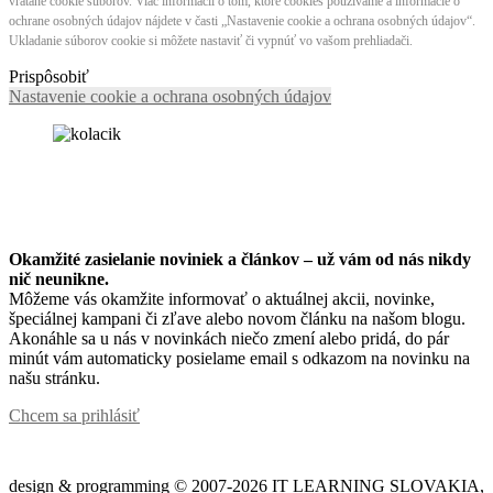
vrátane cookie súborov. Viac informácií o tom, ktoré cookies používame a informácie o
ochrane osobných údajov nájdete v časti „Nastavenie cookie a ochrana osobných údajov“.
Ukladanie súborov cookie si môžete nastaviť či vypnúť vo vašom prehliadači.
Prispôsobiť
Nastavenie cookie a ochrana osobných údajov
Okamžité zasielanie noviniek a článkov – u
ž vám od nás nikdy
nič neunikne.
Môžeme vás okamžite informovať o aktuálnej akcii, novinke,
špeciálnej kampani či zľave alebo novom článku na našom blogu.
Akonáhle sa u nás v novinkách niečo zmení alebo pridá, do pár
minút vám automaticky posielame email s odkazom na novinku na
našu stránku.
Chcem sa prihlásiť
design & programming © 2007-2026 IT LEARNING SLOVAKIA,