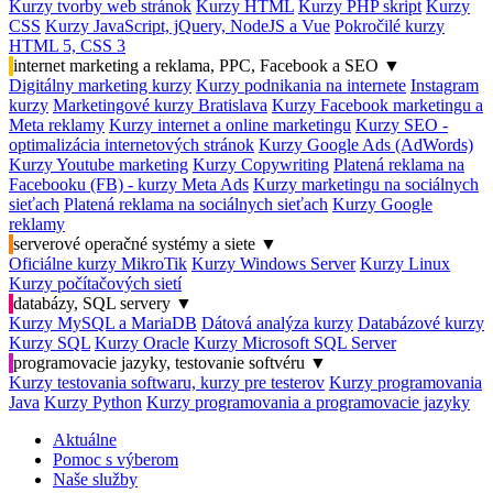
Kurzy tvorby web stránok
Kurzy HTML
Kurzy PHP skript
Kurzy
CSS
Kurzy JavaScript, jQuery, NodeJS a Vue
Pokročilé kurzy
HTML 5, CSS 3
internet marketing a reklama, PPC, Facebook a SEO
▼
Digitálny marketing kurzy
Kurzy podnikania na internete
Instagram
kurzy
Marketingové kurzy Bratislava
Kurzy Facebook marketingu a
Meta reklamy
Kurzy internet a online marketingu
Kurzy SEO -
optimalizácia internetových stránok
Kurzy Google Ads (AdWords)
Kurzy Youtube marketing
Kurzy Copywriting
Platená reklama na
Facebooku (FB) - kurzy Meta Ads
Kurzy marketingu na sociálnych
sieťach
Platená reklama na sociálnych sieťach
Kurzy Google
reklamy
serverové operačné systémy a siete
▼
Oficiálne kurzy MikroTik
Kurzy Windows Server
Kurzy Linux
Kurzy počítačových sietí
databázy, SQL servery
▼
Kurzy MySQL a MariaDB
Dátová analýza kurzy
Databázové kurzy
Kurzy SQL
Kurzy Oracle
Kurzy Microsoft SQL Server
programovacie jazyky, testovanie softvéru
▼
Kurzy testovania softwaru, kurzy pre testerov
Kurzy programovania
Java
Kurzy Python
Kurzy programovania a programovacie jazyky
Aktuálne
Pomoc s výberom
Naše služby