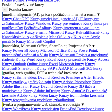
rýchlo
Pomoc s výberom
kurzu 24/7
Posledné navštívené kurzy
Ponuka kurzov
×
umelá inteligencia (AI), práca s počítačom, internet a email
▼
Kurzy Chat GPT
Kurzy umelej inteligencie (AI)
IT kurzy pre
začiatočníkov
Kurzy Windows
Kurzy pre seniorov
Kurzy linux pre
používateľov
Počítačové tábory
Kurzy internetu a e-mailu pre
začiatočníkov
Kurzy e-mailu
Microsoft Kurzy
Rekvalifikačné kurzy
Kancelárske kurzy a školenia
Mac OS kurzy
Kurzy pre Apple
počítače
Kurzy Microsoft Copilot
kancelária, Microsoft Office, SharePoint, Project a SAP
▼
Kurzy Power BI
Kurzy Microsoft Office
Kurzy PowerPoint,
prezentačné zručnosti a Visio
Kurzy Microsoft Project a projektové
riadenie
Kurzy Word
Kurzy Excel
Kurzy prezentácie
Kurzy Access
Kurzy Outlook
Online kurzy Excel
Microsoft kurzy
Kurzy
Microsoft SharePoint
Kurzy SAP a ABAP
Microsoft 365 kurzy
grafika, web grafika, DTP a technické kreslenie
▼
Kurzy strihanie videa, Davinci Resolve, Premiere a After Effects
Kurzy grafiky - grafický dizajn
Kurzy Adobe Photoshop
Kurzy
Adobe Illustrator
Kurzy Davinci Resolve
Kurzy 3D tlače a
modelovania
Kurzy Adobe InDesign
Kurzy AutoCAD - technické
kreslenie
Adobe kurzy
Video kurzy
Kurzy technického kreslenia
Kurzy fotografovania (mobilom, zrkadlovkou)
tvorba a programovanie web stránok, webdesign
▼
Kurzy WordPress
Kurzy webdesign
Front-End Developer kurzy