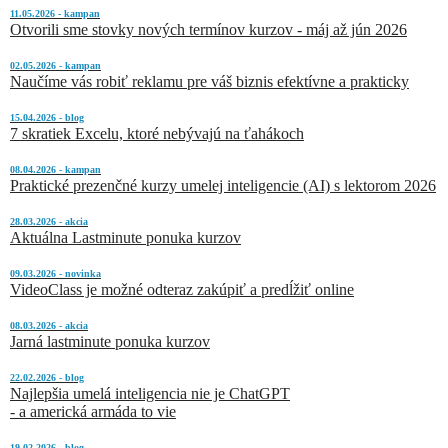
11.05.2026 - kampan
Otvorili sme stovky nových termínov kurzov - máj až jún 2026
02.05.2026 - kampan
Naučíme vás robiť reklamu pre váš biznis efektívne a prakticky
15.04.2026 - blog
7 skratiek Excelu, ktoré nebývajú na ťahákoch
08.04.2026 - kampan
Praktické prezenčné kurzy umelej inteligencie (AI) s lektorom 2026
28.03.2026 - akcia
Aktuálna Lastminute ponuka kurzov
09.03.2026 - novinka
VideoClass je možné odteraz zakúpiť a predĺžiť online
08.03.2026 - akcia
Jarná lastminute ponuka kurzov
22.02.2026 - blog
Najlepšia umelá inteligencia nie je ChatGPT
- a americká armáda to vie
19.02.2026 - blog