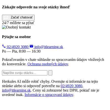
Získajte odpovede na svoje otázky ihneď
Začať chatovať
24/7 môžete sa pýtať
Pýtajte sa osobne
02/4920 3080
info@itlearning.sk
Po — Pia, 8:00 — 16:30
Pokračovaním v chate súhlasíte so spracovaním údajov vložených
do konverzácie.
Ochrana osobných údajov
.
Herkules AI môže robiť chyby. Overujte si informácie na tejto
stránke alebo si odpoveď potvrďte na
02/4920 3080
,
info@itlearning.sk
. Ceny sú zobrazené bez DPH, pokiaľ nie je
uvedené inak.
Informácie o spracovaní údajov
.