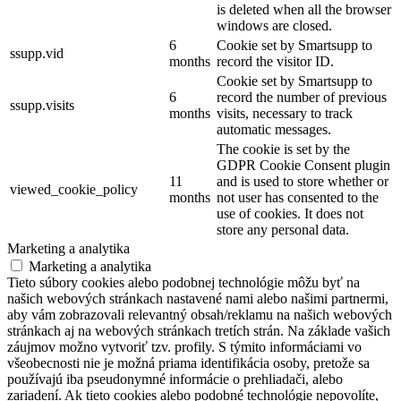
is deleted when all the browser
windows are closed.
6
Cookie set by Smartsupp to
ssupp.vid
months
record the visitor ID.
Cookie set by Smartsupp to
6
record the number of previous
ssupp.visits
months
visits, necessary to track
automatic messages.
The cookie is set by the
GDPR Cookie Consent plugin
11
and is used to store whether or
viewed_cookie_policy
months
not user has consented to the
use of cookies. It does not
store any personal data.
Marketing a analytika
Marketing a analytika
Tieto súbory cookies alebo podobnej technológie môžu byť na
našich webových stránkach nastavené nami alebo našimi partnermi,
aby vám zobrazovali relevantný obsah/reklamu na našich webových
stránkach aj na webových stránkach tretích strán. Na základe vašich
záujmov možno vytvoriť tzv. profily. S týmito informáciami vo
všeobecnosti nie je možná priama identifikácia osoby, pretože sa
používajú iba pseudonymné informácie o prehliadači, alebo
zariadení. Ak tieto cookies alebo podobné technológie nepovolíte,