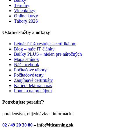
Balíky
Termíny
Videokurzy
Online kurzy
Tábory 2026
Ostatné služby a odkazy
Letná súťaž cestujte s certifikátom
Blog – naše IT články
Balíky PLUS – nielen pre náročných
Mapa stránok
Náš facebook
Počítačové tábory
Počítačové testy
Zaujímavé certifikáty
Kariéra lektora u nás
Ponuka na prenájom
Potrebujete poradiť?
poradenstvo, objednávky a informácie:
02 / 49 20 30 80
– info@itlearning.sk