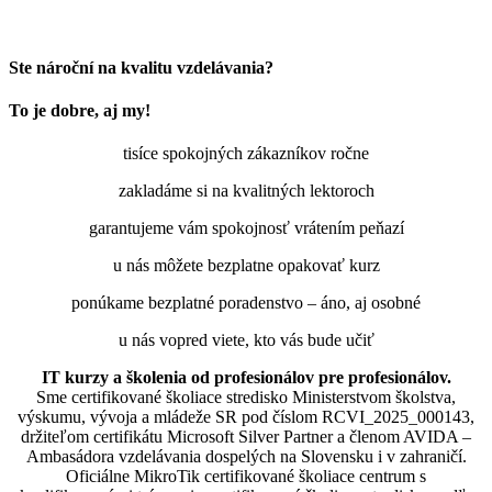
Ste nároční na kvalitu vzdelávania?
To je dobre, aj my!
tisíce spokojných zákazníkov ročne
zakladáme si na kvalitných lektoroch
garantujeme vám spokojnosť vrátením peňazí
u nás môžete bezplatne opakovať kurz
ponúkame bezplatné poradenstvo – áno, aj osobné
u nás vopred viete, kto vás bude učiť
IT kurzy a školenia od profesionálov pre profesionálov.
Sme certifikované školiace stredisko Ministerstvom školstva,
výskumu, vývoja a mládeže SR pod číslom RCVI_2025_000143,
držiteľom certifikátu Microsoft Silver Partner a členom AVIDA –
Ambasádora vzdelávania dospelých na Slovensku i v zahraničí.​​​​​​​​​​​​​​​​
Oficiálne MikroTik certifikované školiace centrum s