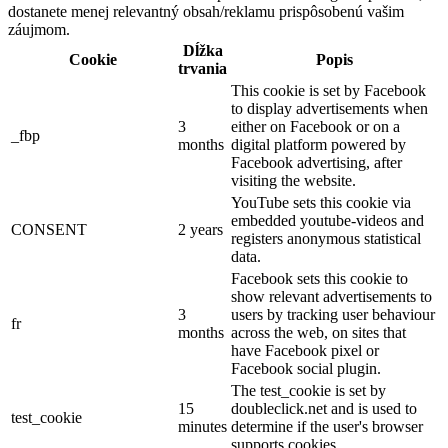
dostanete menej relevantný obsah/reklamu prispôsobenú vašim
záujmom.
Dĺžka
Cookie
Popis
trvania
This cookie is set by Facebook
to display advertisements when
3
either on Facebook or on a
_fbp
months
digital platform powered by
Facebook advertising, after
visiting the website.
YouTube sets this cookie via
embedded youtube-videos and
CONSENT
2 years
registers anonymous statistical
data.
Facebook sets this cookie to
show relevant advertisements to
3
users by tracking user behaviour
fr
months
across the web, on sites that
have Facebook pixel or
Facebook social plugin.
The test_cookie is set by
15
doubleclick.net and is used to
test_cookie
minutes
determine if the user's browser
supports cookies.