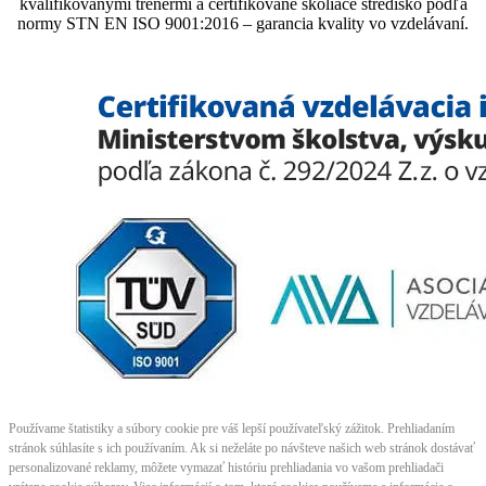
kvalifikovanými trénermi ​​​​​​​​​​a certifikované školiace stredisko podľa
normy STN EN ISO 9001:2016 – garancia kvality vo vzdelávaní.
Používame štatistiky a súbory cookie pre váš lepší používateľský zážitok. Prehliadaním
stránok súhlasíte s ich používaním. Ak si neželáte po návšteve našich web stránok dostávať
personalizované reklamy, môžete vymazať históriu prehliadania vo vašom prehliadači