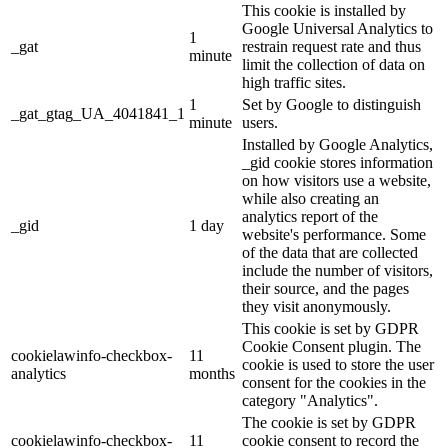
This cookie is installed by
Google Universal Analytics to
1
_gat
restrain request rate and thus
minute
limit the collection of data on
high traffic sites.
1
Set by Google to distinguish
_gat_gtag_UA_4041841_1
minute
users.
Installed by Google Analytics,
_gid cookie stores information
on how visitors use a website,
while also creating an
analytics report of the
_gid
1 day
website's performance. Some
of the data that are collected
include the number of visitors,
their source, and the pages
they visit anonymously.
This cookie is set by GDPR
Cookie Consent plugin. The
cookielawinfo-checkbox-
11
cookie is used to store the user
analytics
months
consent for the cookies in the
category "Analytics".
The cookie is set by GDPR
cookielawinfo-checkbox-
11
cookie consent to record the