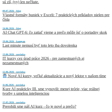
sú zlí, (vy) len nečítate.
09.07.2026 - blog
Vlastné formáty buniek v Exceli: 7 praktických príkladov nielen pre
čísla
24.06.2026 - blog
AI Chat GPT-6: čo zatiaľ vieme a prečo môže ísť o poriadny skok
19.06.2026 - kampan
Last minute nemusí byť toto leto iba dovolenka
13.06.2026 - novinka
IT kurzy cez úrad práce 2026 - pre zamestnaných aj
nezamestnaných
12.06.2026 - novinka
Nové AI kurzy, veľké aktualizácie a nový lektor v našom tíme
11.06.2026 - novinka
Kurz AI prakticky III. sme vynovili: menej teórie, viac reálnej
tvorby s umelou inteligenciou
15.05.2026 - novinka
Prerobili sme náš AI kurz - čo je nové a prečo?