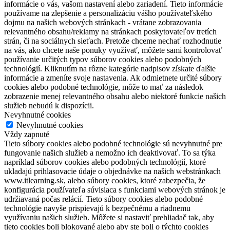
informácie o vás, vašom nastavení alebo zariadení. Tieto informácie
používame na zlepšenie a personalizáciu vášho používateľského
dojmu na našich webových stránkach - vrátane zobrazovania
relevantného obsahu/reklamy na stránkach poskytovateľov tretích
strán, či na sociálnych sieťach. Pretože chceme nechať rozhodnutie
na vás, ako chcete naše ponuky využívať, môžete sami kontrolovať
používanie určitých typov súborov cookies alebo podobných
technológií. Kliknutím na rôzne kategórie nadpisov získate ďalšie
informácie a zmeníte svoje nastavenia. Ak odmietnete určité súbory
cookies alebo podobné technológie, môže to mať za následok
zobrazenie menej relevantného obsahu alebo niektoré funkcie našich
služieb nebudú k dispozícii.
Nevyhnutné cookies
Nevyhnutné cookies
Vždy zapnuté
Tieto súbory cookies alebo podobné technológie sú nevyhnutné pre
fungovanie našich služieb a nemožno ich deaktivovať. To sa týka
napríklad súborov cookies alebo podobných technológií, ktoré
ukladajú prihlasovacie údaje o objednávke na našich webstránkach
www.itlearning.sk, alebo súbory cookies, ktoré zabezpečia, že
konfigurácia používateľa súvisiaca s funkciami webových stránok je
udržiavaná počas relácií. Tieto súbory cookies alebo podobné
technológie navyše prispievajú k bezpečnému a riadnemu
využívaniu našich služieb. Môžete si nastaviť prehliadač tak, aby
tieto cookies boli blokované alebo aby ste boli o týchto cookies