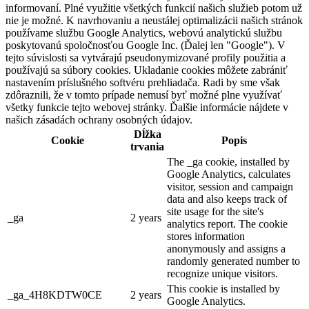
informovaní. Plné využitie všetkých funkcií našich služieb potom už
nie je možné. K navrhovaniu a neustálej optimalizácii našich stránok
používame službu Google Analytics, webovú analytickú službu
poskytovanú spoločnosťou Google Inc. (Ďalej len "Google"). V
tejto súvislosti sa vytvárajú pseudonymizované profily použitia a
používajú sa súbory cookies. Ukladanie cookies môžete zabrániť
nastavením príslušného softvéru prehliadača. Radi by sme však
zdôraznili, že v tomto prípade nemusí byť možné plne využívať
všetky funkcie tejto webovej stránky. Ďalšie informácie nájdete v
našich zásadách ochrany osobných údajov.
Dĺžka
Cookie
Popis
trvania
The _ga cookie, installed by
Google Analytics, calculates
visitor, session and campaign
data and also keeps track of
site usage for the site's
_ga
2 years
analytics report. The cookie
stores information
anonymously and assigns a
randomly generated number to
recognize unique visitors.
This cookie is installed by
_ga_4H8KDTW0CE
2 years
Google Analytics.