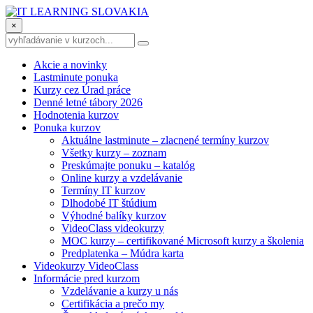
×
Akcie a novinky
Lastminute ponuka
Kurzy cez Úrad práce
Denné letné tábory 2026
Hodnotenia kurzov
Ponuka kurzov
Aktuálne lastminute – zlacnené termíny kurzov
Všetky kurzy – zoznam
Preskúmajte ponuku – katalóg
Online kurzy a vzdelávanie
Termíny IT kurzov
Dlhodobé IT štúdium
Výhodné balíky kurzov
VideoClass videokurzy
MOC kurzy – certifikované Microsoft kurzy a školenia
Predplatenka – Múdra karta
Videokurzy VideoClass
Informácie pred kurzom
Vzdelávanie a kurzy u nás
Certifikácia a prečo my