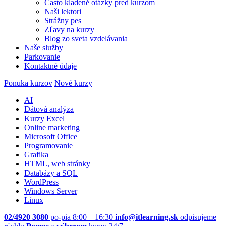
Často kladené otázky pred kurzom
Naši lektori
Strážny pes
Zľavy na kurzy
Blog zo sveta vzdelávania
Naše služby
Parkovanie
Kontaktné údaje
Ponuka kurzov
Nové kurzy
AI
Dátová analýza
Kurzy Excel
Online marketing
Microsoft Office
Programovanie
Grafika
HTML, web stránky
Databázy a SQL
WordPress
Windows Server
Linux
02/4920 3080
po-pia 8:00 – 16:30
info@itlearning.sk
odpisujeme