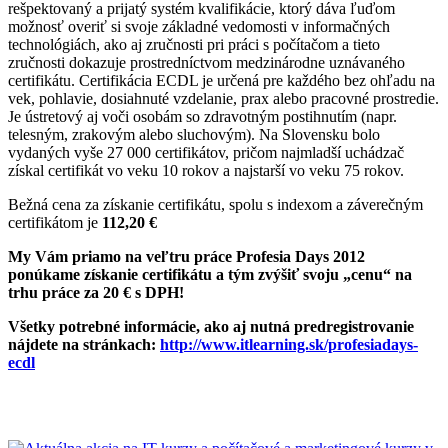
rešpektovaný a prijatý systém kvalifikácie, ktorý dáva ľuďom
možnosť overiť si svoje základné vedomosti v informačných
technológiách, ako aj zručnosti pri práci s počítačom a tieto
zručnosti dokazuje prostredníctvom medzinárodne uznávaného
certifikátu. Certifikácia ECDL je určená pre každého bez ohľadu na
vek, pohlavie, dosiahnuté vzdelanie, prax alebo pracovné prostredie.
Je ústretový aj voči osobám so zdravotným postihnutím (napr.
telesným, zrakovým alebo sluchovým). Na Slovensku bolo
vydaných vyše 27 000 certifikátov, pričom najmladší uchádzač
získal certifikát vo veku 10 rokov a najstarší vo veku 75 rokov.
Bežná cena za získanie certifikátu, spolu s indexom a záverečným
certifikátom je
112,20 €
My Vám priamo na veľtru práce Profesia Days 2012
ponúkame získanie certifikátu a tým zvýšiť svoju „cenu“ na
trhu práce za 20 € s DPH!
Všetky potrebné informácie, ako aj nutná predregistrovanie
nájdete na stránkach:
http://www.itlearning.sk/profesiadays-
ecdl