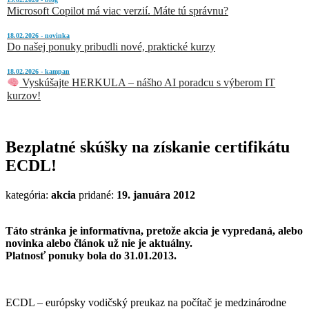
Microsoft Copilot má viac verzií. Máte tú správnu?
18.02.2026 - novinka
Do našej ponuky pribudli nové, praktické kurzy
18.02.2026 - kampan
Vyskúšajte HERKULA – nášho AI poradcu s výberom IT
kurzov!
Bezplatné skúšky na získanie certifikátu
ECDL!
kategória:
akcia
pridané:
19. januára 2012
Táto stránka je informatívna, pretože akcia je vypredaná, alebo
novinka alebo článok už nie je aktuálny.
Platnosť ponuky bola do 31.01.2013.
ECDL – európsky vodičský preukaz na počítač je medzinárodne