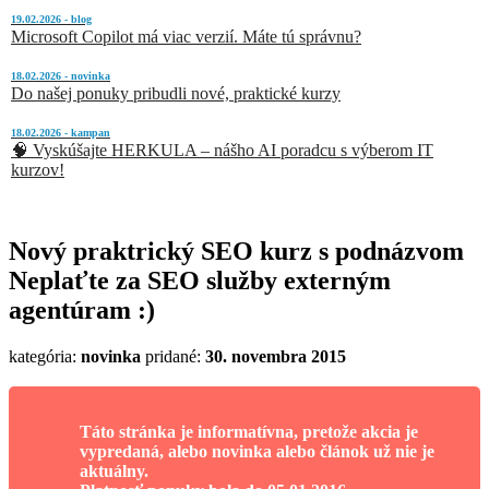
19.02.2026 - blog
Microsoft Copilot má viac verzií. Máte tú správnu?
18.02.2026 - novinka
Do našej ponuky pribudli nové, praktické kurzy
18.02.2026 - kampan
🧠 Vyskúšajte HERKULA – nášho AI poradcu s výberom IT
kurzov!
Nový praktrický SEO kurz s podnázvom
Neplaťte za SEO služby externým
agentúram :)
kategória:
novinka
pridané:
30. novembra 2015
Táto stránka je informatívna, pretože akcia je
vypredaná, alebo novinka alebo článok už nie je
aktuálny.