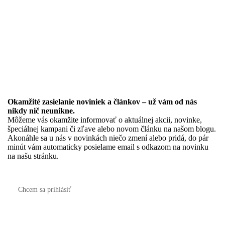
Okamžité zasielanie noviniek a článkov – u
ž vám od nás
nikdy nič neunikne.
Môžeme vás okamžite informovať o aktuálnej akcii, novinke,
špeciálnej kampani či zľave alebo novom článku na našom blogu.
Akonáhle sa u nás v novinkách niečo zmení alebo pridá, do pár
minút vám automaticky posielame email s odkazom na novinku
na našu stránku.
Chcem sa prihlásiť