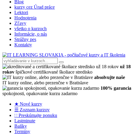
Blog
kurzy cez Úrad práce
Lektori
Hodnotenia
Zľavy
všetko o kurzoch
Informácie, o nás
Strážny pes
Kontakty
už 18
rokov
špičkové certifikované školiace stredisko
absolvujte naše
IT kurzy online, alebo prezenčne v Bratislave
100% garancia
spokojnosti, opakovanie kurzu zadarmo
★ Nové kurzy
☰ Zoznam kurzov
∷ Preskúmajte ponuku
Lastminute
Balíky
Termíny