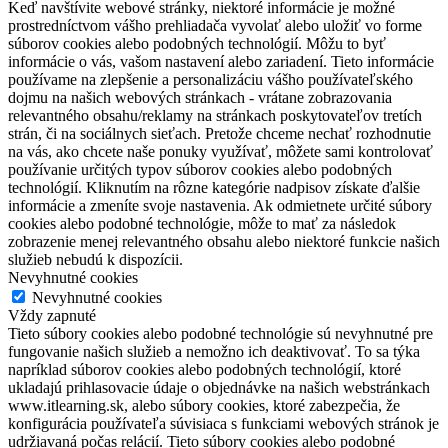
Keď navštívite webové stránky, niektoré informácie je možné
prostredníctvom vášho prehliadača vyvolať alebo uložiť vo forme
súborov cookies alebo podobných technológií. Môžu to byť
informácie o vás, vašom nastavení alebo zariadení. Tieto informácie
používame na zlepšenie a personalizáciu vášho používateľského
dojmu na našich webových stránkach - vrátane zobrazovania
relevantného obsahu/reklamy na stránkach poskytovateľov tretích
strán, či na sociálnych sieťach. Pretože chceme nechať rozhodnutie
na vás, ako chcete naše ponuky využívať, môžete sami kontrolovať
používanie určitých typov súborov cookies alebo podobných
technológií. Kliknutím na rôzne kategórie nadpisov získate ďalšie
informácie a zmeníte svoje nastavenia. Ak odmietnete určité súbory
cookies alebo podobné technológie, môže to mať za následok
zobrazenie menej relevantného obsahu alebo niektoré funkcie našich
služieb nebudú k dispozícii.
Nevyhnutné cookies
Nevyhnutné cookies
Vždy zapnuté
Tieto súbory cookies alebo podobné technológie sú nevyhnutné pre
fungovanie našich služieb a nemožno ich deaktivovať. To sa týka
napríklad súborov cookies alebo podobných technológií, ktoré
ukladajú prihlasovacie údaje o objednávke na našich webstránkach
www.itlearning.sk, alebo súbory cookies, ktoré zabezpečia, že
konfigurácia používateľa súvisiaca s funkciami webových stránok je
udržiavaná počas relácií. Tieto súbory cookies alebo podobné