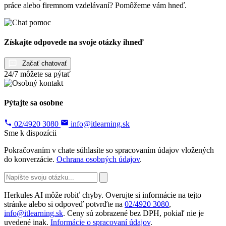
práce alebo firemnom vzdelávaní? Pomôžeme vám hneď.
Získajte odpovede na svoje otázky ihneď
Začať chatovať
24/7 môžete sa pýtať
Pýtajte sa osobne
02/4920 3080
info@itlearning.sk
Sme k dispozícii
Pokračovaním v chate súhlasíte so spracovaním údajov vložených
do konverzácie.
Ochrana osobných údajov
.
Herkules AI môže robiť chyby. Overujte si informácie na tejto
stránke alebo si odpoveď potvrďte na
02/4920 3080
,
info@itlearning.sk
. Ceny sú zobrazené bez DPH, pokiaľ nie je
uvedené inak.
Informácie o spracovaní údajov
.