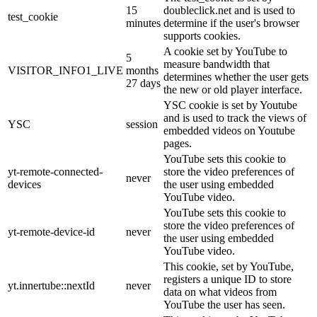
15
doubleclick.net and is used to
test_cookie
minutes
determine if the user's browser
supports cookies.
A cookie set by YouTube to
5
measure bandwidth that
VISITOR_INFO1_LIVE
months
determines whether the user gets
27 days
the new or old player interface.
YSC cookie is set by Youtube
and is used to track the views of
YSC
session
embedded videos on Youtube
pages.
YouTube sets this cookie to
yt-remote-connected-
store the video preferences of
never
devices
the user using embedded
YouTube video.
YouTube sets this cookie to
store the video preferences of
yt-remote-device-id
never
the user using embedded
YouTube video.
This cookie, set by YouTube,
registers a unique ID to store
yt.innertube::nextId
never
data on what videos from
YouTube the user has seen.