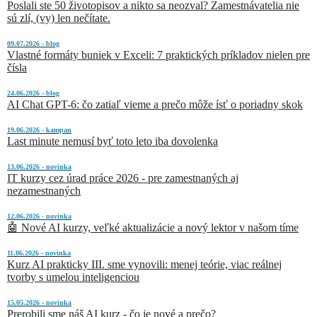
Poslali ste 50 životopisov a nikto sa neozval? Zamestnávatelia nie
sú zlí, (vy) len nečítate.
09.07.2026 - blog
Vlastné formáty buniek v Exceli: 7 praktických príkladov nielen pre
čísla
24.06.2026 - blog
AI Chat GPT-6: čo zatiaľ vieme a prečo môže ísť o poriadny skok
19.06.2026 - kampan
Last minute nemusí byť toto leto iba dovolenka
13.06.2026 - novinka
IT kurzy cez úrad práce 2026 - pre zamestnaných aj
nezamestnaných
12.06.2026 - novinka
🤖 Nové AI kurzy, veľké aktualizácie a nový lektor v našom tíme
11.06.2026 - novinka
Kurz AI prakticky III. sme vynovili: menej teórie, viac reálnej
tvorby s umelou inteligenciou
15.05.2026 - novinka
Prerobili sme náš AI kurz - čo je nové a prečo?