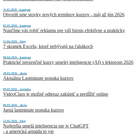
11.05.2026 - kampan
Otvorili sme stovky nových termínov kurzov - máj až jún 2026
02.05.2026 - kampan
Naučíme vás robiť reklamu pre váš biznis efektívne a prakticky
15.04.2026 - blog
7 skratiek Excelu, ktoré nebývajú na ťahákoch
08.04.2026 - kampan
Praktické prezenčné kurzy umelej inteligencie (AI) s lektorom 2026
28.03.2026 - akcia
Aktuálna Lastminute ponuka kurzov
09.03.2026 - novinka
VideoClass je možné odteraz zakúpiť a predĺžiť online
08.03.2026 - akcia
Jarná lastminute ponuka kurzov
22.02.2026 - blog
Najlepšia umelá inteligencia nie je ChatGPT
- a americká armáda to vie