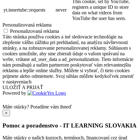
This cookie, set by YouTube,
registers a unique ID to store
yt.innertube::requests
never
data on what videos from
YouTube the user has seen.
Personalizovaná reklama
Personalizovaná reklama
Táto stránka používa cookies a iné sledovacie technológie na
zlepšenie vášho zážitku pri prehliadaní, na analýzu návštevnosti
stránky, a na zobrazovanie personalizovanej reklamy. Súhlasom s
cookies umožníte, aby sme zbierali údaje o vašom správaní na
webe, vrátane ad_user_data a ad_personalization. Tieto informácie
nám pomáhajú a našim partnerom poskytovať vám relevantnejšiu
reklamu a lepšie online služby. Môžete si vybrať, či tieto cookies
prijmete alebo odmietnete. Svoj súhlas môžete kedykoľvek zmeniť
v nastaveniach
ULOŽIŤ A PRIJAŤ
Powered by
Máte otázky?
Poradíme vám ihneď
×
Pomoc a poradenstvo - IT LEARNING SLOVAKIA
Máte otázky o našich kurzoch, termínoch, financovaní cez úrad