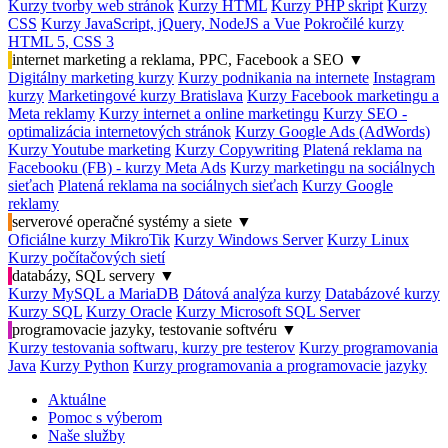
Kurzy tvorby web stránok
Kurzy HTML
Kurzy PHP skript
Kurzy
CSS
Kurzy JavaScript, jQuery, NodeJS a Vue
Pokročilé kurzy
HTML 5, CSS 3
internet marketing a reklama, PPC, Facebook a SEO
▼
Digitálny marketing kurzy
Kurzy podnikania na internete
Instagram
kurzy
Marketingové kurzy Bratislava
Kurzy Facebook marketingu a
Meta reklamy
Kurzy internet a online marketingu
Kurzy SEO -
optimalizácia internetových stránok
Kurzy Google Ads (AdWords)
Kurzy Youtube marketing
Kurzy Copywriting
Platená reklama na
Facebooku (FB) - kurzy Meta Ads
Kurzy marketingu na sociálnych
sieťach
Platená reklama na sociálnych sieťach
Kurzy Google
reklamy
serverové operačné systémy a siete
▼
Oficiálne kurzy MikroTik
Kurzy Windows Server
Kurzy Linux
Kurzy počítačových sietí
databázy, SQL servery
▼
Kurzy MySQL a MariaDB
Dátová analýza kurzy
Databázové kurzy
Kurzy SQL
Kurzy Oracle
Kurzy Microsoft SQL Server
programovacie jazyky, testovanie softvéru
▼
Kurzy testovania softwaru, kurzy pre testerov
Kurzy programovania
Java
Kurzy Python
Kurzy programovania a programovacie jazyky
Aktuálne
Pomoc s výberom
Naše služby