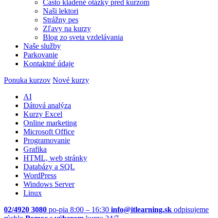
Často kladené otázky pred kurzom
Naši lektori
Strážny pes
Zľavy na kurzy
Blog zo sveta vzdelávania
Naše služby
Parkovanie
Kontaktné údaje
Ponuka kurzov
Nové kurzy
AI
Dátová analýza
Kurzy Excel
Online marketing
Microsoft Office
Programovanie
Grafika
HTML, web stránky
Databázy a SQL
WordPress
Windows Server
Linux
02/4920 3080
po-pia 8:00 – 16:30
info@itlearning.sk
odpisujeme