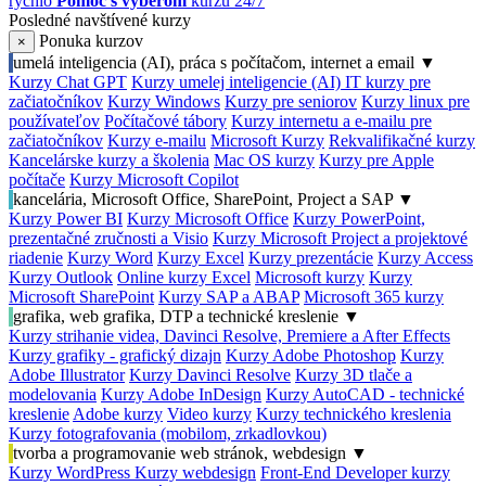
rýchlo
Pomoc s výberom
kurzu 24/7
Posledné navštívené kurzy
Ponuka kurzov
×
umelá inteligencia (AI), práca s počítačom, internet a email
▼
Kurzy Chat GPT
Kurzy umelej inteligencie (AI)
IT kurzy pre
začiatočníkov
Kurzy Windows
Kurzy pre seniorov
Kurzy linux pre
používateľov
Počítačové tábory
Kurzy internetu a e-mailu pre
začiatočníkov
Kurzy e-mailu
Microsoft Kurzy
Rekvalifikačné kurzy
Kancelárske kurzy a školenia
Mac OS kurzy
Kurzy pre Apple
počítače
Kurzy Microsoft Copilot
kancelária, Microsoft Office, SharePoint, Project a SAP
▼
Kurzy Power BI
Kurzy Microsoft Office
Kurzy PowerPoint,
prezentačné zručnosti a Visio
Kurzy Microsoft Project a projektové
riadenie
Kurzy Word
Kurzy Excel
Kurzy prezentácie
Kurzy Access
Kurzy Outlook
Online kurzy Excel
Microsoft kurzy
Kurzy
Microsoft SharePoint
Kurzy SAP a ABAP
Microsoft 365 kurzy
grafika, web grafika, DTP a technické kreslenie
▼
Kurzy strihanie videa, Davinci Resolve, Premiere a After Effects
Kurzy grafiky - grafický dizajn
Kurzy Adobe Photoshop
Kurzy
Adobe Illustrator
Kurzy Davinci Resolve
Kurzy 3D tlače a
modelovania
Kurzy Adobe InDesign
Kurzy AutoCAD - technické
kreslenie
Adobe kurzy
Video kurzy
Kurzy technického kreslenia
Kurzy fotografovania (mobilom, zrkadlovkou)
tvorba a programovanie web stránok, webdesign
▼
Kurzy WordPress
Kurzy webdesign
Front-End Developer kurzy