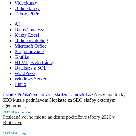
Videokurzy
Online kurzy
Tábory 2026
AI
Dátová analýza
Kurzy Excel
Online marketing
Microsoft Office
Programovanie
Grafika
HTML, web stránky
Databázy a SQL
WordPress
Windows Server
Linux
Úvod
>
Počítačové kurzy a školenia
>
novinka
>
Nový praktrický
SEO kurz s podnázvom Neplaťte za SEO služby externým
agentúram :)
28.07.2026 - novinka
Posledné voľné miesta na denné počítačové tábory 2026 v
Bratislave
20.07.2026 - blog