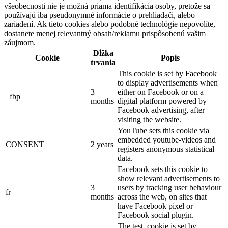
všeobecnosti nie je možná priama identifikácia osoby, pretože sa
používajú iba pseudonymné informácie o prehliadači, alebo
zariadení. Ak tieto cookies alebo podobné technológie nepovolíte,
dostanete menej relevantný obsah/reklamu prispôsobenú vašim
záujmom.
Dĺžka
Cookie
Popis
trvania
This cookie is set by Facebook
to display advertisements when
3
either on Facebook or on a
_fbp
months
digital platform powered by
Facebook advertising, after
visiting the website.
YouTube sets this cookie via
embedded youtube-videos and
CONSENT
2 years
registers anonymous statistical
data.
Facebook sets this cookie to
show relevant advertisements to
3
users by tracking user behaviour
fr
months
across the web, on sites that
have Facebook pixel or
Facebook social plugin.
The test_cookie is set by