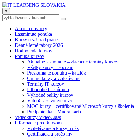
×
Akcie a novinky
Lastminute ponuka
Kurzy cez Úrad práce
Denné letné tábory 2026
Hodnotenia kurzov
Ponuka kurzov
Aktuálne lastminute – zlacnené termíny kurzov
Všetky kurzy – zoznam
Preskúmajte ponuku – katalóg
Online kurzy a vzdelávanie
Termíny IT kurzov
Dlhodobé IT štúdium
Výhodné balíky kurzov
VideoClass videokurzy
MOC kurzy – certifikované Microsoft kurzy a školenia
Predplatenka – Múdra karta
Videokurzy VideoClass
Informácie pred kurzom
Vzdelávanie a kurzy u nás
Certifikácia a prečo my