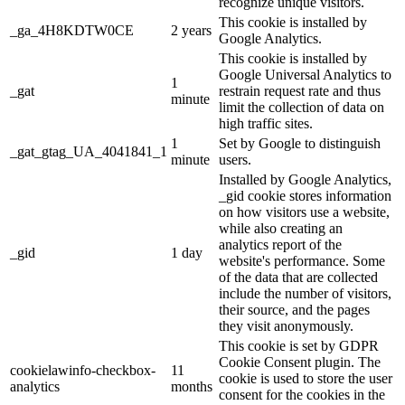
recognize unique visitors.
This cookie is installed by
_ga_4H8KDTW0CE
2 years
Google Analytics.
This cookie is installed by
Google Universal Analytics to
1
_gat
restrain request rate and thus
minute
limit the collection of data on
high traffic sites.
1
Set by Google to distinguish
_gat_gtag_UA_4041841_1
minute
users.
Installed by Google Analytics,
_gid cookie stores information
on how visitors use a website,
while also creating an
analytics report of the
_gid
1 day
website's performance. Some
of the data that are collected
include the number of visitors,
their source, and the pages
they visit anonymously.
This cookie is set by GDPR
Cookie Consent plugin. The
cookielawinfo-checkbox-
11
cookie is used to store the user
analytics
months
consent for the cookies in the