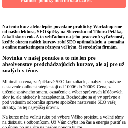
Platnosť ponuky bola do 05.01.2016.
Na tento kurz alebo lepšie povedané praktický Workshop sme
od nášho lektora, SEO špičky na Slovensku od Tibora Petáka,
čakali skoro rok. A to vzhľadom na jeho pracovnú vyťaženosť,
keďže okrem našich kurzov robí SEO optimalizáciu a
pomáha
s online marketingom rôznym veľkým, či stredným firmám.
Novinka v našej ponuke a to nie len pre
absolvenstov predchádzajúcich kurzov, ale aj pre už
znalých v téme.
Minimálna cena, za špičkové SEO konzultácie, analýzu a správne
nastavenie online stratégie stojí od 1000€ do 2000€. Cena, za
určenie správneho smeru, označenie a výber správnych kľúčových
slov je, ale niekedy k nezaplateniu. Rozhodujte sa aj vy správne a
pod vedením odborníka spravte spoločne nastavenie SEO vašej
stránky, na tej najvyššej úrovni.
Na kurze máte voľnú ruku pri výbere Vášho projektu a voľné témy
na diskusiu s odborníkom. Už Vám chýba iba čas a energia pustiť sa
do úprav po analýze na našom novom kurze.