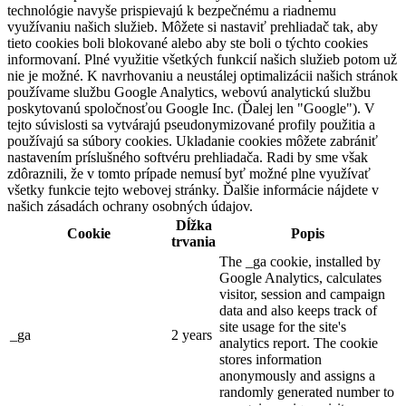
technológie navyše prispievajú k bezpečnému a riadnemu
využívaniu našich služieb. Môžete si nastaviť prehliadač tak, aby
tieto cookies boli blokované alebo aby ste boli o týchto cookies
informovaní. Plné využitie všetkých funkcií našich služieb potom už
nie je možné. K navrhovaniu a neustálej optimalizácii našich stránok
používame službu Google Analytics, webovú analytickú službu
poskytovanú spoločnosťou Google Inc. (Ďalej len "Google"). V
tejto súvislosti sa vytvárajú pseudonymizované profily použitia a
používajú sa súbory cookies. Ukladanie cookies môžete zabrániť
nastavením príslušného softvéru prehliadača. Radi by sme však
zdôraznili, že v tomto prípade nemusí byť možné plne využívať
všetky funkcie tejto webovej stránky. Ďalšie informácie nájdete v
našich zásadách ochrany osobných údajov.
Dĺžka
Cookie
Popis
trvania
The _ga cookie, installed by
Google Analytics, calculates
visitor, session and campaign
data and also keeps track of
site usage for the site's
_ga
2 years
analytics report. The cookie
stores information
anonymously and assigns a
randomly generated number to