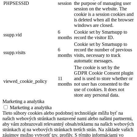
PHPSESSID
session
the purpose of managing user
session on the website. The
cookie is a session cookies and
is deleted when all the browser
windows are closed.
6
Cookie set by Smartsupp to
ssupp.vid
months
record the visitor ID.
Cookie set by Smartsupp to
6
record the number of previous
ssupp.visits
months
visits, necessary to track
automatic messages.
The cookie is set by the
GDPR Cookie Consent plugin
11
and is used to store whether or
viewed_cookie_policy
months
not user has consented to the
use of cookies. It does not
store any personal data.
Marketing a analytika
Marketing a analytika
Tieto súbory cookies alebo podobnej technológie môžu byť na
našich webových stránkach nastavené nami alebo našimi partnermi,
aby vám zobrazovali relevantný obsah/reklamu na našich webových
stránkach aj na webových stránkach tretích strán. Na základe vašich
záujmov možno vytvoriť tzv. profily. S týmito informáciami vo