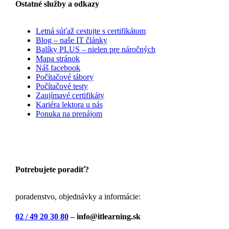
Ostatné služby a odkazy
Letná súťaž cestujte s certifikátom
Blog – naše IT články
Balíky PLUS – nielen pre náročných
Mapa stránok
Náš facebook
Počítačové tábory
Počítačové testy
Zaujímavé certifikáty
Kariéra lektora u nás
Ponuka na prenájom
Potrebujete poradiť?
poradenstvo, objednávky a informácie:
02 / 49 20 30 80
– info@itlearning.sk