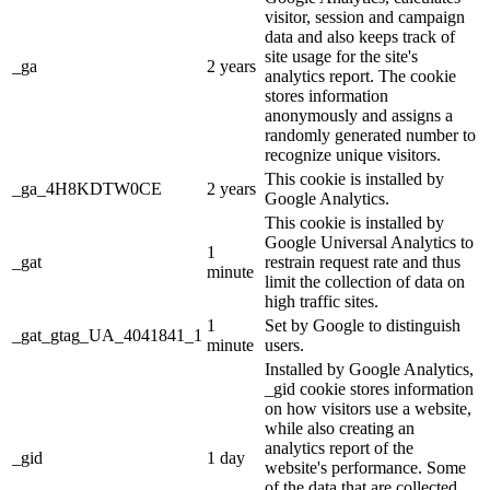
visitor, session and campaign
data and also keeps track of
site usage for the site's
_ga
2 years
analytics report. The cookie
stores information
anonymously and assigns a
randomly generated number to
recognize unique visitors.
This cookie is installed by
_ga_4H8KDTW0CE
2 years
Google Analytics.
This cookie is installed by
Google Universal Analytics to
1
_gat
restrain request rate and thus
minute
limit the collection of data on
high traffic sites.
1
Set by Google to distinguish
_gat_gtag_UA_4041841_1
minute
users.
Installed by Google Analytics,
_gid cookie stores information
on how visitors use a website,
while also creating an
analytics report of the
_gid
1 day
website's performance. Some
of the data that are collected