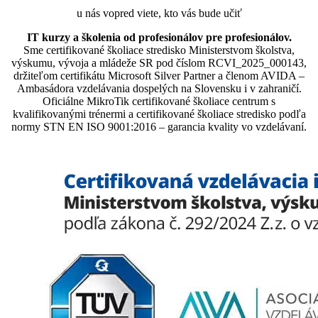
u nás vopred viete, kto vás bude učiť
IT kurzy a školenia od profesionálov pre profesionálov.
Sme certifikované školiace stredisko Ministerstvom školstva,
výskumu, vývoja a mládeže SR pod číslom RCVI_2025_000143,
držiteľom certifikátu Microsoft Silver Partner a členom AVIDA –
Ambasádora vzdelávania dospelých na Slovensku i v zahraničí.​​​​​​​​​​​​​​​​
Oficiálne MikroTik certifikované školiace centrum s
kvalifikovanými trénermi ​​​​​​​​​​a certifikované školiace stredisko podľa
normy STN EN ISO 9001:2016 – garancia kvality vo vzdelávaní.