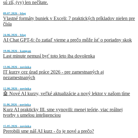
sú zlí, (vy) len nečítate.
09.07.2026 - blog
Vlastné formáty buniek v Exceli: 7 praktických príkladov nielen pre
čísla
24.06.2026 - blog
AI Chat GPT-6: čo zatiaľ vieme a prečo môže ísť o poriadny skok
19.06.2026 - kampan
Last minute nemusí byť toto leto iba dovolenka
13.06.2026 - novinka
IT kurzy cez úrad práce 2026 - pre zamestnaných aj
nezamestnaných
12.06.2026 - novinka
🤖 Nové AI kurzy, veľké aktualizácie a nový lektor v našom tíme
11.06.2026 - novinka
Kurz AI prakticky III. sme vynovili: menej teórie, viac reálnej
tvorby s umelou inteligenciou
15.05.2026 - novinka
Prerobili sme náš AI kurz - čo je nové a prečo?