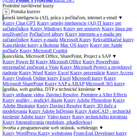
rýchlo
Pomoc s výberom
kurzu 24/7
Posledné navštívené kurzy
Ponuka kurzov
×
umelá inteligencia (AI), práca s počítačom, internet a email
▼
Kurzy Chat GPT
Kurzy umelej inteligencie (AI)
IT kurzy pre
začiatočníkov
Kurzy Windows
Kurzy pre seniorov
Kurzy linux pre
používateľov
Počítačové tábory
Kurzy internetu a e-mailu pre
začiatočníkov
Kurzy e-mailu
Microsoft Kurzy
Rekvalifikačné kurzy
Kancelárske kurzy a školenia
Mac OS kurzy
Kurzy pre Apple
počítače
Kurzy Microsoft Copilot
kancelária, Microsoft Office, SharePoint, Project a SAP
▼
Kurzy Power BI
Kurzy Microsoft Office
Kurzy PowerPoint,
prezentačné zručnosti a Visio
Kurzy Microsoft Project a projektové
riadenie
Kurzy Word
Kurzy Excel
Kurzy prezentácie
Kurzy Access
Kurzy Outlook
Online kurzy Excel
Microsoft kurzy
Kurzy
Microsoft SharePoint
Kurzy SAP a ABAP
Microsoft 365 kurzy
grafika, web grafika, DTP a technické kreslenie
▼
Kurzy strihanie videa, Davinci Resolve, Premiere a After Effects
Kurzy grafiky - grafický dizajn
Kurzy Adobe Photoshop
Kurzy
Adobe Illustrator
Kurzy Davinci Resolve
Kurzy 3D tlače a
modelovania
Kurzy Adobe InDesign
Kurzy AutoCAD - technické
kreslenie
Adobe kurzy
Video kurzy
Kurzy technického kreslenia
Kurzy fotografovania (mobilom, zrkadlovkou)
tvorba a programovanie web stránok, webdesign
▼
Kurzy WordPress
Kurzy webdesign
Front-End Developer kurzy