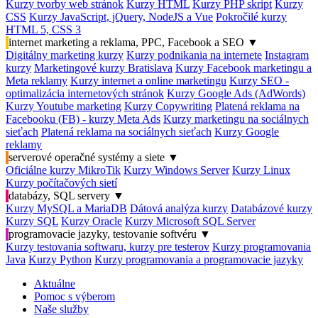
Kurzy tvorby web stránok
Kurzy HTML
Kurzy PHP skript
Kurzy
CSS
Kurzy JavaScript, jQuery, NodeJS a Vue
Pokročilé kurzy
HTML 5, CSS 3
internet marketing a reklama, PPC, Facebook a SEO
▼
Digitálny marketing kurzy
Kurzy podnikania na internete
Instagram
kurzy
Marketingové kurzy Bratislava
Kurzy Facebook marketingu a
Meta reklamy
Kurzy internet a online marketingu
Kurzy SEO -
optimalizácia internetových stránok
Kurzy Google Ads (AdWords)
Kurzy Youtube marketing
Kurzy Copywriting
Platená reklama na
Facebooku (FB) - kurzy Meta Ads
Kurzy marketingu na sociálnych
sieťach
Platená reklama na sociálnych sieťach
Kurzy Google
reklamy
serverové operačné systémy a siete
▼
Oficiálne kurzy MikroTik
Kurzy Windows Server
Kurzy Linux
Kurzy počítačových sietí
databázy, SQL servery
▼
Kurzy MySQL a MariaDB
Dátová analýza kurzy
Databázové kurzy
Kurzy SQL
Kurzy Oracle
Kurzy Microsoft SQL Server
programovacie jazyky, testovanie softvéru
▼
Kurzy testovania softwaru, kurzy pre testerov
Kurzy programovania
Java
Kurzy Python
Kurzy programovania a programovacie jazyky
Aktuálne
Pomoc s výberom
Naše služby