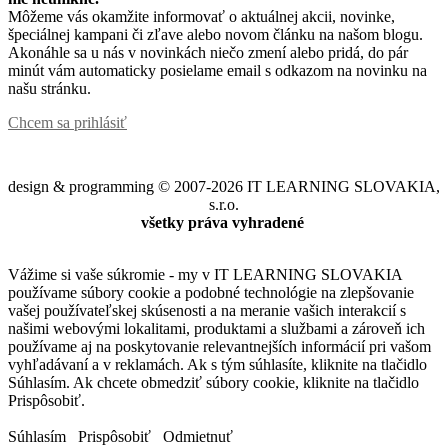
Môžeme vás okamžite informovať o aktuálnej akcii, novinke,
špeciálnej kampani či zľave alebo novom článku na našom blogu.
Akonáhle sa u nás v novinkách niečo zmení alebo pridá, do pár
minút vám automaticky posielame email s odkazom na novinku na
našu stránku.
Chcem sa prihlásiť
design & programming © 2007-2026 IT LEARNING SLOVAKIA,
s.r.o.
všetky práva vyhradené
Vážime si vaše súkromie - my v IT LEARNING SLOVAKIA
používame súbory cookie a podobné technológie na zlepšovanie
vašej používateľskej skúsenosti a na meranie vašich interakcií s
našimi webovými lokalitami, produktami a službami a zároveň ich
používame aj na poskytovanie relevantnejších informácií pri vašom
vyhľadávaní a v reklamách. Ak s tým súhlasíte, kliknite na tlačidlo
Súhlasím. Ak chcete obmedziť súbory cookie, kliknite na tlačidlo
Prispôsobiť.
Súhlasím
Prispôsobiť
Odmietnuť