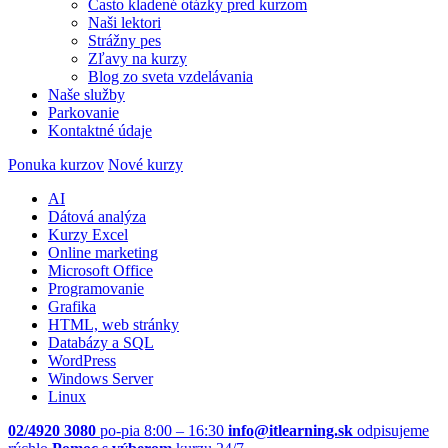
Často kladené otázky pred kurzom
Naši lektori
Strážny pes
Zľavy na kurzy
Blog zo sveta vzdelávania
Naše služby
Parkovanie
Kontaktné údaje
Ponuka kurzov
Nové kurzy
AI
Dátová analýza
Kurzy Excel
Online marketing
Microsoft Office
Programovanie
Grafika
HTML, web stránky
Databázy a SQL
WordPress
Windows Server
Linux
02/4920 3080
po-pia 8:00 – 16:30
info@itlearning.sk
odpisujeme