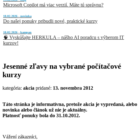
Microsoft Copilot má viac verzií. Máte tú správnu?
18.02.2026 - novinka
Do našej ponuky pribudli nové, praktické kurzy
18.02.2026 - kampan
🧠 Vyskúšajte HERKULA – nášho AI poradcu s výberom IT
kurzov!
Jesenné zľavy na vybrané počítačové
kurzy
kategória:
akcia
pridané:
13. novembra 2012
Táto stránka je informatívna, pretože akcia je vypredaná, alebo
novinka alebo článok už nie je aktuálny.
Platnosť ponuky bola do 31.10.2012.
Vážení zákazníci,