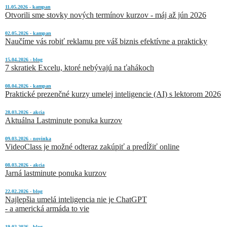
11.05.2026 - kampan
Otvorili sme stovky nových termínov kurzov - máj až jún 2026
02.05.2026 - kampan
Naučíme vás robiť reklamu pre váš biznis efektívne a prakticky
15.04.2026 - blog
7 skratiek Excelu, ktoré nebývajú na ťahákoch
08.04.2026 - kampan
Praktické prezenčné kurzy umelej inteligencie (AI) s lektorom 2026
28.03.2026 - akcia
Aktuálna Lastminute ponuka kurzov
09.03.2026 - novinka
VideoClass je možné odteraz zakúpiť a predĺžiť online
08.03.2026 - akcia
Jarná lastminute ponuka kurzov
22.02.2026 - blog
Najlepšia umelá inteligencia nie je ChatGPT
- a americká armáda to vie
19.02.2026 - blog