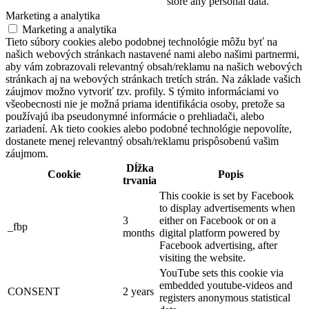
store any personal data.
Marketing a analytika
Marketing a analytika
Tieto súbory cookies alebo podobnej technológie môžu byť na
našich webových stránkach nastavené nami alebo našimi partnermi,
aby vám zobrazovali relevantný obsah/reklamu na našich webových
stránkach aj na webových stránkach tretích strán. Na základe vašich
záujmov možno vytvoriť tzv. profily. S týmito informáciami vo
všeobecnosti nie je možná priama identifikácia osoby, pretože sa
používajú iba pseudonymné informácie o prehliadači, alebo
zariadení. Ak tieto cookies alebo podobné technológie nepovolíte,
dostanete menej relevantný obsah/reklamu prispôsobenú vašim
záujmom.
Dĺžka
Cookie
Popis
trvania
This cookie is set by Facebook
to display advertisements when
3
either on Facebook or on a
_fbp
months
digital platform powered by
Facebook advertising, after
visiting the website.
YouTube sets this cookie via
embedded youtube-videos and
CONSENT
2 years
registers anonymous statistical