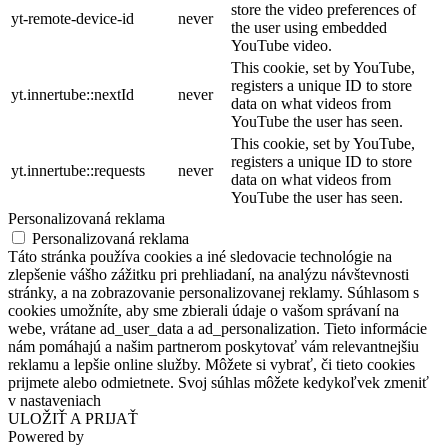
store the video preferences of
yt-remote-device-id
never
the user using embedded
YouTube video.
This cookie, set by YouTube,
registers a unique ID to store
yt.innertube::nextId
never
data on what videos from
YouTube the user has seen.
This cookie, set by YouTube,
registers a unique ID to store
yt.innertube::requests
never
data on what videos from
YouTube the user has seen.
Personalizovaná reklama
Personalizovaná reklama
Táto stránka používa cookies a iné sledovacie technológie na
zlepšenie vášho zážitku pri prehliadaní, na analýzu návštevnosti
stránky, a na zobrazovanie personalizovanej reklamy. Súhlasom s
cookies umožníte, aby sme zbierali údaje o vašom správaní na
webe, vrátane ad_user_data a ad_personalization. Tieto informácie
nám pomáhajú a našim partnerom poskytovať vám relevantnejšiu
reklamu a lepšie online služby. Môžete si vybrať, či tieto cookies
prijmete alebo odmietnete. Svoj súhlas môžete kedykoľvek zmeniť
v nastaveniach
ULOŽIŤ A PRIJAŤ
Powered by