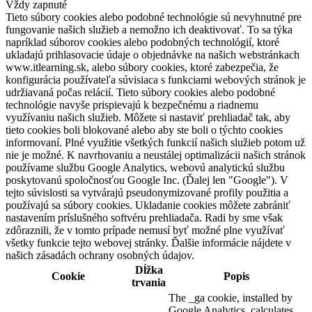
Vždy zapnuté
Tieto súbory cookies alebo podobné technológie sú nevyhnutné pre
fungovanie našich služieb a nemožno ich deaktivovať. To sa týka
napríklad súborov cookies alebo podobných technológií, ktoré
ukladajú prihlasovacie údaje o objednávke na našich webstránkach
www.itlearning.sk, alebo súbory cookies, ktoré zabezpečia, že
konfigurácia používateľa súvisiaca s funkciami webových stránok je
udržiavaná počas relácií. Tieto súbory cookies alebo podobné
technológie navyše prispievajú k bezpečnému a riadnemu
využívaniu našich služieb. Môžete si nastaviť prehliadač tak, aby
tieto cookies boli blokované alebo aby ste boli o týchto cookies
informovaní. Plné využitie všetkých funkcií našich služieb potom už
nie je možné. K navrhovaniu a neustálej optimalizácii našich stránok
používame službu Google Analytics, webovú analytickú službu
poskytovanú spoločnosťou Google Inc. (Ďalej len "Google"). V
tejto súvislosti sa vytvárajú pseudonymizované profily použitia a
používajú sa súbory cookies. Ukladanie cookies môžete zabrániť
nastavením príslušného softvéru prehliadača. Radi by sme však
zdôraznili, že v tomto prípade nemusí byť možné plne využívať
všetky funkcie tejto webovej stránky. Ďalšie informácie nájdete v
našich zásadách ochrany osobných údajov.
Dĺžka
Cookie
Popis
trvania
The _ga cookie, installed by
Google Analytics, calculates