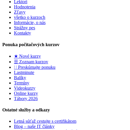
Lektori
Hodnotenia
Zľavy
všetko o kurzoch
Informácie, o nás
Strážny pes
Kontakty
Ponuka počítačových kurzov
★ Nové kurzy
☰ Zoznam kurzov
∷ Preskúmajte ponuku
Lastminute
Balíky
Termíny
Videokurzy
Online kurzy
Tábory 2026
Ostatné služby a odkazy
Letná súťaž cestujte s certifikátom
Blog – naše IT články