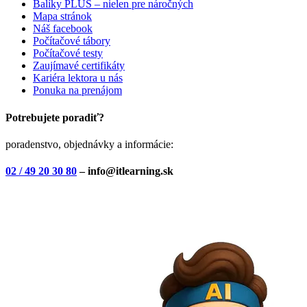
Balíky PLUS – nielen pre náročných
Mapa stránok
Náš facebook
Počítačové tábory
Počítačové testy
Zaujímavé certifikáty
Kariéra lektora u nás
Ponuka na prenájom
Potrebujete poradiť?
poradenstvo, objednávky a informácie:
02 / 49 20 30 80
– info@itlearning.sk