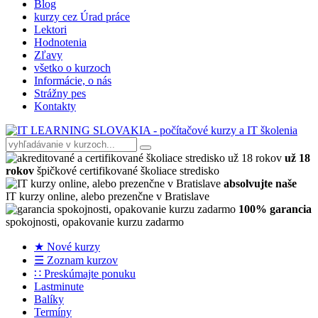
Blog
kurzy cez Úrad práce
Lektori
Hodnotenia
Zľavy
všetko o kurzoch
Informácie, o nás
Strážny pes
Kontakty
už 18
rokov
špičkové certifikované školiace stredisko
absolvujte naše
IT kurzy online, alebo prezenčne v Bratislave
100% garancia
spokojnosti, opakovanie kurzu zadarmo
★ Nové kurzy
☰ Zoznam kurzov
∷ Preskúmajte ponuku
Lastminute
Balíky
Termíny