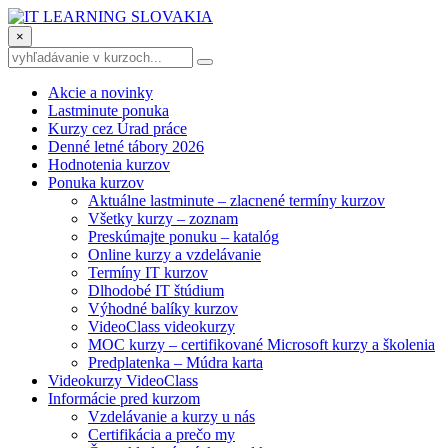
×
Akcie a novinky
Lastminute ponuka
Kurzy cez Úrad práce
Denné letné tábory 2026
Hodnotenia kurzov
Ponuka kurzov
Aktuálne lastminute – zlacnené termíny kurzov
Všetky kurzy – zoznam
Preskúmajte ponuku – katalóg
Online kurzy a vzdelávanie
Termíny IT kurzov
Dlhodobé IT štúdium
Výhodné balíky kurzov
VideoClass videokurzy
MOC kurzy – certifikované Microsoft kurzy a školenia
Predplatenka – Múdra karta
Videokurzy VideoClass
Informácie pred kurzom
Vzdelávanie a kurzy u nás
Certifikácia a prečo my