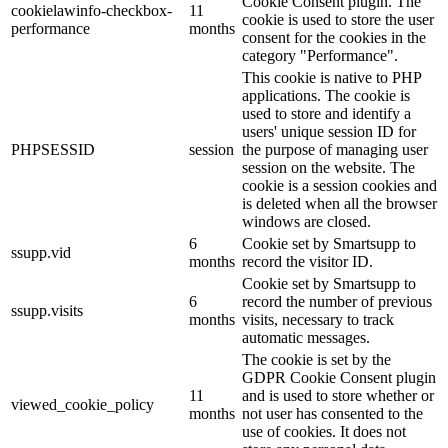
Cookie Consent plugin. The
cookielawinfo-checkbox-
11
cookie is used to store the user
performance
months
consent for the cookies in the
category "Performance".
This cookie is native to PHP
applications. The cookie is
used to store and identify a
users' unique session ID for
PHPSESSID
session
the purpose of managing user
session on the website. The
cookie is a session cookies and
is deleted when all the browser
windows are closed.
6
Cookie set by Smartsupp to
ssupp.vid
months
record the visitor ID.
Cookie set by Smartsupp to
6
record the number of previous
ssupp.visits
months
visits, necessary to track
automatic messages.
The cookie is set by the
GDPR Cookie Consent plugin
11
and is used to store whether or
viewed_cookie_policy
months
not user has consented to the
use of cookies. It does not