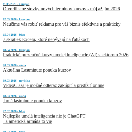
11.05.2026 - kampan
Otvorili sme stovky nových termínov kurzov - máj až jún 2026
02.05.2026 - kampan
Naučíme vás robiť reklamu pre váš biznis efektívne a prakticky
15.04.2026 - blog
7 skratiek Excelu, ktoré nebývajú na ťahákoch
08.04.2026 - kampan
Praktické prezenčné kurzy umelej inteligencie (AI) s lektorom 2026
28.03.2026 - akcia
Aktuálna Lastminute ponuka kurzov
09.03.2026 - novinka
VideoClass je možné odteraz zakúpiť a predĺžiť online
08.03.2026 - akcia
Jarná lastminute ponuka kurzov
22.02.2026 - blog
Najlepšia umelá inteligencia nie je ChatGPT
- a americká armáda to vie
19.02.2026 - blog