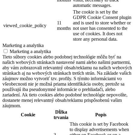
automatic messages.
The cookie is set by the
GDPR Cookie Consent plugin
11
and is used to store whether or
viewed_cookie_policy
months
not user has consented to the
use of cookies. It does not
store any personal data.
Marketing a analytika
Marketing a analytika
Tieto súbory cookies alebo podobnej technológie môžu byť na
našich webových stránkach nastavené nami alebo našimi partnermi,
aby vám zobrazovali relevantný obsah/reklamu na našich webových
stránkach aj na webových stránkach tretích strán. Na základe vašich
záujmov možno vytvoriť tzv. profily. S týmito informáciami vo
všeobecnosti nie je možná priama identifikácia osoby, pretože sa
používajú iba pseudonymné informácie o prehliadači, alebo
zariadení. Ak tieto cookies alebo podobné technológie nepovolíte,
dostanete menej relevantný obsah/reklamu prispôsobenú vašim
záujmom.
Dĺžka
Cookie
Popis
trvania
This cookie is set by Facebook
to display advertisements when
3
either on Facebook or on a