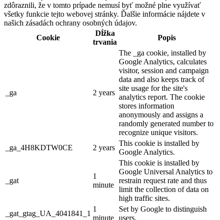
zdôraznili, že v tomto prípade nemusí byť možné plne využívať
všetky funkcie tejto webovej stránky. Ďalšie informácie nájdete v
našich zásadách ochrany osobných údajov.
Dĺžka
Cookie
Popis
trvania
The _ga cookie, installed by
Google Analytics, calculates
visitor, session and campaign
data and also keeps track of
site usage for the site's
_ga
2 years
analytics report. The cookie
stores information
anonymously and assigns a
randomly generated number to
recognize unique visitors.
This cookie is installed by
_ga_4H8KDTW0CE
2 years
Google Analytics.
This cookie is installed by
Google Universal Analytics to
1
_gat
restrain request rate and thus
minute
limit the collection of data on
high traffic sites.
1
Set by Google to distinguish
_gat_gtag_UA_4041841_1
minute
users.