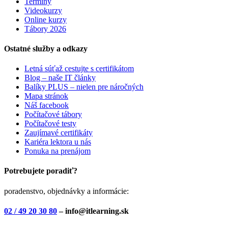
Termíny
Videokurzy
Online kurzy
Tábory 2026
Ostatné služby a odkazy
Letná súťaž cestujte s certifikátom
Blog – naše IT články
Balíky PLUS – nielen pre náročných
Mapa stránok
Náš facebook
Počítačové tábory
Počítačové testy
Zaujímavé certifikáty
Kariéra lektora u nás
Ponuka na prenájom
Potrebujete poradiť?
poradenstvo, objednávky a informácie:
02 / 49 20 30 80
– info@itlearning.sk