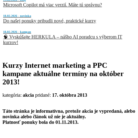
Microsoft Copilot má viac verzií. Máte tú správnu?
18.02.2026 - novinka
Do našej ponuky pribudli nové, praktické kurzy
18.02.2026 - kampan
🧠 Vyskúšajte HERKULA – nášho AI poradcu s výberom IT
kurzov!
Kurzy Internet marketing a PPC
kampane aktuálne termíny na október
2013!
kategória:
akcia
pridané:
17. októbra 2013
Táto stránka je informatívna, pretože akcia je vypredaná, alebo
novinka alebo článok už nie je aktuálny.
Platnosť ponuky bola do 01.11.2013.