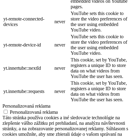
embedded videos on Youtube
pages.
YouTube sets this cookie to
yt-remote-connected-
store the video preferences of
never
devices
the user using embedded
YouTube video.
YouTube sets this cookie to
store the video preferences of
yt-remote-device-id
never
the user using embedded
YouTube video.
This cookie, set by YouTube,
registers a unique ID to store
yt.innertube::nextId
never
data on what videos from
YouTube the user has seen.
This cookie, set by YouTube,
registers a unique ID to store
yt.innertube::requests
never
data on what videos from
YouTube the user has seen.
Personalizovaná reklama
Personalizovaná reklama
Táto stránka používa cookies a iné sledovacie technológie na
zlepšenie vášho zážitku pri prehliadaní, na analýzu návštevnosti
stránky, a na zobrazovanie personalizovanej reklamy. Súhlasom s
cookies umožníte, aby sme zbierali údaje o vašom správaní na