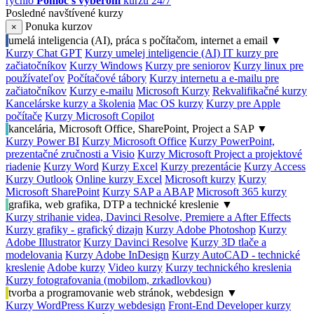
rýchlo
Pomoc s výberom
kurzu 24/7
Posledné navštívené kurzy
Ponuka kurzov
×
umelá inteligencia (AI), práca s počítačom, internet a email
▼
Kurzy Chat GPT
Kurzy umelej inteligencie (AI)
IT kurzy pre
začiatočníkov
Kurzy Windows
Kurzy pre seniorov
Kurzy linux pre
používateľov
Počítačové tábory
Kurzy internetu a e-mailu pre
začiatočníkov
Kurzy e-mailu
Microsoft Kurzy
Rekvalifikačné kurzy
Kancelárske kurzy a školenia
Mac OS kurzy
Kurzy pre Apple
počítače
Kurzy Microsoft Copilot
kancelária, Microsoft Office, SharePoint, Project a SAP
▼
Kurzy Power BI
Kurzy Microsoft Office
Kurzy PowerPoint,
prezentačné zručnosti a Visio
Kurzy Microsoft Project a projektové
riadenie
Kurzy Word
Kurzy Excel
Kurzy prezentácie
Kurzy Access
Kurzy Outlook
Online kurzy Excel
Microsoft kurzy
Kurzy
Microsoft SharePoint
Kurzy SAP a ABAP
Microsoft 365 kurzy
grafika, web grafika, DTP a technické kreslenie
▼
Kurzy strihanie videa, Davinci Resolve, Premiere a After Effects
Kurzy grafiky - grafický dizajn
Kurzy Adobe Photoshop
Kurzy
Adobe Illustrator
Kurzy Davinci Resolve
Kurzy 3D tlače a
modelovania
Kurzy Adobe InDesign
Kurzy AutoCAD - technické
kreslenie
Adobe kurzy
Video kurzy
Kurzy technického kreslenia
Kurzy fotografovania (mobilom, zrkadlovkou)
tvorba a programovanie web stránok, webdesign
▼
Kurzy WordPress
Kurzy webdesign
Front-End Developer kurzy