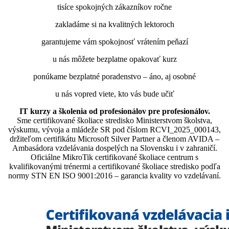
tisíce spokojných zákazníkov ročne
zakladáme si na kvalitných lektoroch
garantujeme vám spokojnosť vrátením peňazí
u nás môžete bezplatne opakovať kurz
ponúkame bezplatné poradenstvo – áno, aj osobné
u nás vopred viete, kto vás bude učiť
IT kurzy a školenia od profesionálov pre profesionálov.
Sme certifikované školiace stredisko Ministerstvom školstva,
výskumu, vývoja a mládeže SR pod číslom RCVI_2025_000143,
držiteľom certifikátu Microsoft Silver Partner a členom AVIDA –
Ambasádora vzdelávania dospelých na Slovensku i v zahraničí.​​​​​​​​​​​​​​​​
Oficiálne MikroTik certifikované školiace centrum s
kvalifikovanými trénermi ​​​​​​​​​​a certifikované školiace stredisko podľa
normy STN EN ISO 9001:2016 – garancia kvality vo vzdelávaní.