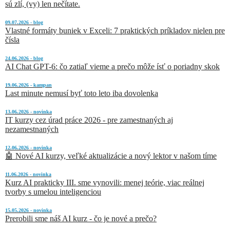
sú zlí, (vy) len nečítate.
09.07.2026 - blog
Vlastné formáty buniek v Exceli: 7 praktických príkladov nielen pre
čísla
24.06.2026 - blog
AI Chat GPT-6: čo zatiaľ vieme a prečo môže ísť o poriadny skok
19.06.2026 - kampan
Last minute nemusí byť toto leto iba dovolenka
13.06.2026 - novinka
IT kurzy cez úrad práce 2026 - pre zamestnaných aj
nezamestnaných
12.06.2026 - novinka
🤖 Nové AI kurzy, veľké aktualizácie a nový lektor v našom tíme
11.06.2026 - novinka
Kurz AI prakticky III. sme vynovili: menej teórie, viac reálnej
tvorby s umelou inteligenciou
15.05.2026 - novinka
Prerobili sme náš AI kurz - čo je nové a prečo?