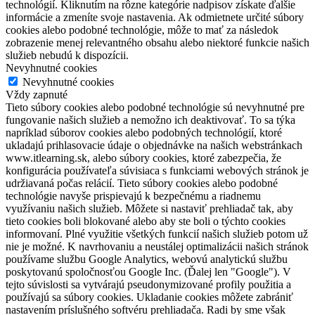
technológií. Kliknutím na rôzne kategórie nadpisov získate ďalšie
informácie a zmeníte svoje nastavenia. Ak odmietnete určité súbory
cookies alebo podobné technológie, môže to mať za následok
zobrazenie menej relevantného obsahu alebo niektoré funkcie našich
služieb nebudú k dispozícii.
Nevyhnutné cookies
Nevyhnutné cookies
Vždy zapnuté
Tieto súbory cookies alebo podobné technológie sú nevyhnutné pre
fungovanie našich služieb a nemožno ich deaktivovať. To sa týka
napríklad súborov cookies alebo podobných technológií, ktoré
ukladajú prihlasovacie údaje o objednávke na našich webstránkach
www.itlearning.sk, alebo súbory cookies, ktoré zabezpečia, že
konfigurácia používateľa súvisiaca s funkciami webových stránok je
udržiavaná počas relácií. Tieto súbory cookies alebo podobné
technológie navyše prispievajú k bezpečnému a riadnemu
využívaniu našich služieb. Môžete si nastaviť prehliadač tak, aby
tieto cookies boli blokované alebo aby ste boli o týchto cookies
informovaní. Plné využitie všetkých funkcií našich služieb potom už
nie je možné. K navrhovaniu a neustálej optimalizácii našich stránok
používame službu Google Analytics, webovú analytickú službu
poskytovanú spoločnosťou Google Inc. (Ďalej len "Google"). V
tejto súvislosti sa vytvárajú pseudonymizované profily použitia a
používajú sa súbory cookies. Ukladanie cookies môžete zabrániť
nastavením príslušného softvéru prehliadača. Radi by sme však