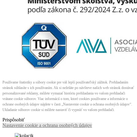
Používame štatistiky a súbory cookie pre váš lepší používateľský zážitok. Prehliadaním
stránok súhlasíte s ich používaním. Ak si neželáte po návšteve našich web stránok dostávať
personalizované reklamy, môžete vymazať históriu prehliadania vo vašom prehliadači
vrátane cookie súborov. Viac informácií o tom, ktoré cookies používame a informácie o
ochrane osobných údajov nájdete v časti „Nastavenie cookie a ochrana osobných údajov“.
Ukladanie súborov cookie si môžete nastaviť či vypnúť vo vašom prehliadači.
Prispôsobiť
Nastavenie cookie a ochrana osobných údajov