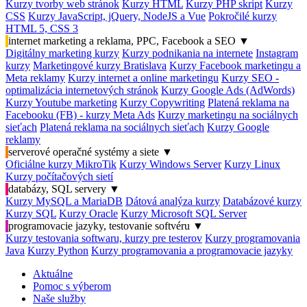
Kurzy tvorby web stránok
Kurzy HTML
Kurzy PHP skript
Kurzy
CSS
Kurzy JavaScript, jQuery, NodeJS a Vue
Pokročilé kurzy
HTML 5, CSS 3
internet marketing a reklama, PPC, Facebook a SEO
▼
Digitálny marketing kurzy
Kurzy podnikania na internete
Instagram
kurzy
Marketingové kurzy Bratislava
Kurzy Facebook marketingu a
Meta reklamy
Kurzy internet a online marketingu
Kurzy SEO -
optimalizácia internetových stránok
Kurzy Google Ads (AdWords)
Kurzy Youtube marketing
Kurzy Copywriting
Platená reklama na
Facebooku (FB) - kurzy Meta Ads
Kurzy marketingu na sociálnych
sieťach
Platená reklama na sociálnych sieťach
Kurzy Google
reklamy
serverové operačné systémy a siete
▼
Oficiálne kurzy MikroTik
Kurzy Windows Server
Kurzy Linux
Kurzy počítačových sietí
databázy, SQL servery
▼
Kurzy MySQL a MariaDB
Dátová analýza kurzy
Databázové kurzy
Kurzy SQL
Kurzy Oracle
Kurzy Microsoft SQL Server
programovacie jazyky, testovanie softvéru
▼
Kurzy testovania softwaru, kurzy pre testerov
Kurzy programovania
Java
Kurzy Python
Kurzy programovania a programovacie jazyky
Aktuálne
Pomoc s výberom
Naše služby