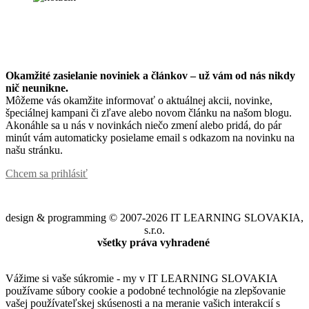
Okamžité zasielanie noviniek a článkov – u
ž vám od nás nikdy
nič neunikne.
Môžeme vás okamžite informovať o aktuálnej akcii, novinke,
špeciálnej kampani či zľave alebo novom článku na našom blogu.
Akonáhle sa u nás v novinkách niečo zmení alebo pridá, do pár
minút vám automaticky posielame email s odkazom na novinku na
našu stránku.
Chcem sa prihlásiť
design & programming © 2007-2026 IT LEARNING SLOVAKIA,
s.r.o.
všetky práva vyhradené
Vážime si vaše súkromie - my v IT LEARNING SLOVAKIA
používame súbory cookie a podobné technológie na zlepšovanie
vašej používateľskej skúsenosti a na meranie vašich interakcií s