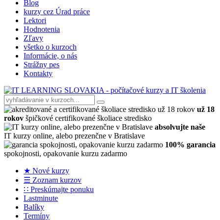
Blog
kurzy cez Úrad práce
Lektori
Hodnotenia
Zľavy
všetko o kurzoch
Informácie, o nás
Strážny pes
Kontakty
už 18
rokov
špičkové certifikované školiace stredisko
absolvujte naše
IT kurzy online, alebo prezenčne v Bratislave
100% garancia
spokojnosti, opakovanie kurzu zadarmo
★ Nové kurzy
☰ Zoznam kurzov
∷ Preskúmajte ponuku
Lastminute
Balíky
Termíny