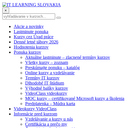
×
Akcie a novinky
Lastminute ponuka
Kurzy cez Úrad práce
Denné letné tábory 2026
Hodnotenia kurzov
Ponuka kurzov
Aktuálne lastminute – zlacnené termíny kurzov
Všetky kurzy – zoznam
Preskúmajte ponuku – katalóg
Online kurzy a vzdelávanie
Termíny IT kurzov
Dlhodobé IT štúdium
Výhodné balíky kurzov
VideoClass videokurzy
MOC kurzy – certifikované Microsoft kurzy a školenia
Predplatenka – Múdra karta
Videokurzy VideoClass
Informácie pred kurzom
Vzdelávanie a kurzy u nás
Certifikácia a prečo my