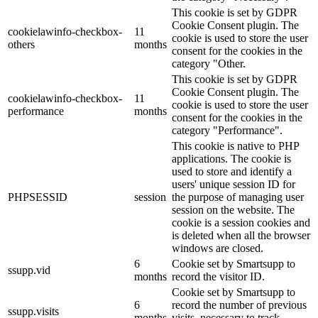
This cookie is set by GDPR
Cookie Consent plugin. The
cookielawinfo-checkbox-
11
cookie is used to store the user
others
months
consent for the cookies in the
category "Other.
This cookie is set by GDPR
Cookie Consent plugin. The
cookielawinfo-checkbox-
11
cookie is used to store the user
performance
months
consent for the cookies in the
category "Performance".
This cookie is native to PHP
applications. The cookie is
used to store and identify a
users' unique session ID for
PHPSESSID
session
the purpose of managing user
session on the website. The
cookie is a session cookies and
is deleted when all the browser
windows are closed.
6
Cookie set by Smartsupp to
ssupp.vid
months
record the visitor ID.
Cookie set by Smartsupp to
6
record the number of previous
ssupp.visits
months
visits, necessary to track