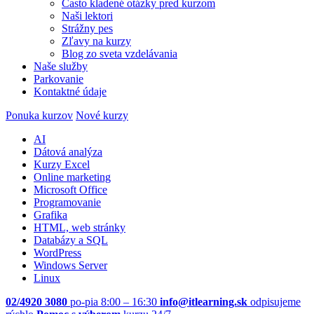
Často kladené otázky pred kurzom
Naši lektori
Strážny pes
Zľavy na kurzy
Blog zo sveta vzdelávania
Naše služby
Parkovanie
Kontaktné údaje
Ponuka kurzov
Nové kurzy
AI
Dátová analýza
Kurzy Excel
Online marketing
Microsoft Office
Programovanie
Grafika
HTML, web stránky
Databázy a SQL
WordPress
Windows Server
Linux
02/4920 3080
po-pia 8:00 – 16:30
info@itlearning.sk
odpisujeme