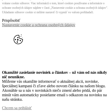
vrátane cookie súborov. Viac informácií o tom, ktoré cookies používame a informácie o
ochrane osobných údajov nájdete v časti „Nastavenie cookie a ochrana osobných údajov“.
Ukladanie súborov cookie si môžete nastaviť či vypnúť vo vašom prehliadači.
Prispôsobiť
Nastavenie cookie a ochrana osobných údajov
Okamžité zasielanie noviniek a článkov – u
ž vám od nás nikdy
nič neunikne.
Môžeme vás okamžite informovať o aktuálnej akcii, novinke,
špeciálnej kampani či zľave alebo novom článku na našom blogu.
Akonáhle sa u nás v novinkách niečo zmení alebo pridá, do pár
minút vám automaticky posielame email s odkazom na novinku na
našu stránku.
Chcem sa prihlásiť