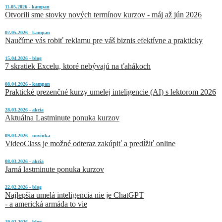
11.05.2026 - kampan
Otvorili sme stovky nových termínov kurzov - máj až jún 2026
02.05.2026 - kampan
Naučíme vás robiť reklamu pre váš biznis efektívne a prakticky
15.04.2026 - blog
7 skratiek Excelu, ktoré nebývajú na ťahákoch
08.04.2026 - kampan
Praktické prezenčné kurzy umelej inteligencie (AI) s lektorom 2026
28.03.2026 - akcia
Aktuálna Lastminute ponuka kurzov
09.03.2026 - novinka
VideoClass je možné odteraz zakúpiť a predĺžiť online
08.03.2026 - akcia
Jarná lastminute ponuka kurzov
22.02.2026 - blog
Najlepšia umelá inteligencia nie je ChatGPT
- a americká armáda to vie
19.02.2026 - blog