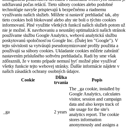
udržiavaná počas relácií. Tieto súbory cookies alebo podobné
technológie navyše prispievajú k bezpečnému a riadnemu
využívaniu našich služieb. Môžete si nastaviť prehliadač tak, aby
tieto cookies boli blokované alebo aby ste boli o týchto cookies
informovaní. Plné využitie všetkých funkcií našich služieb potom už
nie je možné. K navrhovaniu a neustálej optimalizácii našich stránok
používame službu Google Analytics, webovú analytickú službu
poskytovanú spoločnosťou Google Inc. (Ďalej len "Google"). V
tejto súvislosti sa vytvárajú pseudonymizované profily použitia a
používajú sa súbory cookies. Ukladanie cookies môžete zabrániť
nastavením príslušného softvéru prehliadača. Radi by sme však
zdôraznili, že v tomto prípade nemusí byť možné plne využívať
všetky funkcie tejto webovej stránky. Ďalšie informácie nájdete v
našich zásadách ochrany osobných údajov.
Dĺžka
Cookie
Popis
trvania
The _ga cookie, installed by
Google Analytics, calculates
visitor, session and campaign
data and also keeps track of
site usage for the site's
_ga
2 years
analytics report. The cookie
stores information
anonymously and assigns a