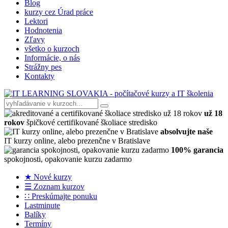
Blog
kurzy cez Úrad práce
Lektori
Hodnotenia
Zľavy
všetko o kurzoch
Informácie, o nás
Strážny pes
Kontakty
už 18
rokov
špičkové certifikované školiace stredisko
absolvujte naše
IT kurzy online, alebo prezenčne v Bratislave
100% garancia
spokojnosti, opakovanie kurzu zadarmo
★ Nové kurzy
☰ Zoznam kurzov
∷ Preskúmajte ponuku
Lastminute
Balíky
Termíny