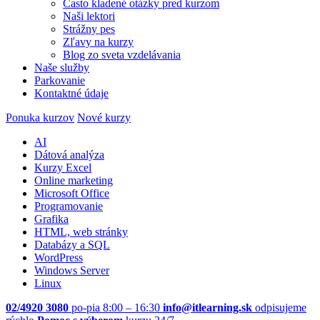
Často kladené otázky pred kurzom
Naši lektori
Strážny pes
Zľavy na kurzy
Blog zo sveta vzdelávania
Naše služby
Parkovanie
Kontaktné údaje
Ponuka kurzov
Nové kurzy
AI
Dátová analýza
Kurzy Excel
Online marketing
Microsoft Office
Programovanie
Grafika
HTML, web stránky
Databázy a SQL
WordPress
Windows Server
Linux
02/4920 3080
po-pia 8:00 – 16:30
info@itlearning.sk
odpisujeme