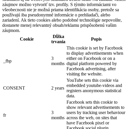
záujmov možno vytvoriť tzv. profily. S týmito informáciami vo
všeobecnosti nie je možná priama identifikácia osoby, pretože sa
používajú iba pseudonymné informácie o prehliadači, alebo
zariadení. Ak tieto cookies alebo podobné technológie nepovolíte,
dostanete menej relevantný obsah/reklamu prispôsobenú vašim
záujmom.
Dĺžka
Cookie
Popis
trvania
This cookie is set by Facebook
to display advertisements when
3
either on Facebook or on a
_fbp
months
digital platform powered by
Facebook advertising, after
visiting the website.
YouTube sets this cookie via
embedded youtube-videos and
CONSENT
2 years
registers anonymous statistical
data.
Facebook sets this cookie to
show relevant advertisements to
3
users by tracking user behaviour
fr
months
across the web, on sites that
have Facebook pixel or
Facebook social plugin.