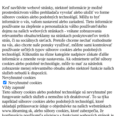
Keď navštívite webové stránky, niektoré informácie je možné
prostredníctvom vášho prehliadača vyvolať alebo uložiť vo forme
súborov cookies alebo podobných technológií. Môžu to byť
informácie o vás, vašom nastavení alebo zariadení. Tieto informácie
používame na zlepšenie a personalizáciu vášho používateľského
dojmu na našich webových stránkach - vrátane zobrazovania
relevantného obsahu/reklamy na stránkach poskytovateľov tretích
strán, či na sociálnych sieťach. Pretože chceme nechať rozhodnutie
na vás, ako chcete naše ponuky využívať, môžete sami kontrolovať
používanie určitých typov súborov cookies alebo podobných
technológií. Kliknutím na rôzne kategórie nadpisov získate ďalšie
informácie a zmeníte svoje nastavenia. Ak odmietnete určité súbory
cookies alebo podobné technológie, môže to mať za následok
zobrazenie menej relevantného obsahu alebo niektoré funkcie našich
služieb nebudú k dispozícii.
Nevyhnutné cookies
Nevyhnutné cookies
Vždy zapnuté
Tieto súbory cookies alebo podobné technológie sú nevyhnutné pre
fungovanie našich služieb a nemožno ich deaktivovať. To sa týka
napríklad súborov cookies alebo podobných technológií, ktoré
ukladajú prihlasovacie údaje o objednávke na našich webstránkach
www.itlearning.sk, alebo súbory cookies, ktoré zabezpečia, že
konfigurácia používateľa súvisiaca s funkciami webových stránok je