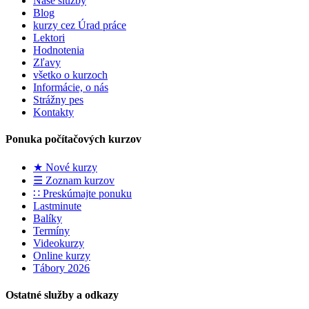
Naše služby
Blog
kurzy cez Úrad práce
Lektori
Hodnotenia
Zľavy
všetko o kurzoch
Informácie, o nás
Strážny pes
Kontakty
Ponuka počítačových kurzov
★ Nové kurzy
☰ Zoznam kurzov
∷ Preskúmajte ponuku
Lastminute
Balíky
Termíny
Videokurzy
Online kurzy
Tábory 2026
Ostatné služby a odkazy