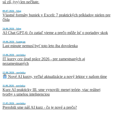
sú zlí, (vy) len nečítate.
09.07.2026 - blog
Vlastné formáty buniek v Exceli: 7 praktických príkladov nielen pre
čísla
24.06.2026 - blog
AI Chat GPT-6: čo zatiaľ vieme a prečo môže ísť o poriadny skok
19.06.2026 - kampan
Last minute nemusí byť toto leto iba dovolenka
13.06.2026 - novinka
IT kurzy cez úrad práce 2026 - pre zamestnaných aj
nezamestnaných
12.06.2026 - novinka
Nové AI kurzy, veľké aktualizácie a nový lektor v našom tíme
11.06.2026 - novinka
Kurz AI prakticky III. sme vynovili: menej teórie, viac reálnej
tvorby s umelou inteligenciou
15.05.2026 - novinka
Prerobili sme náš AI kurz - čo je nové a prečo?