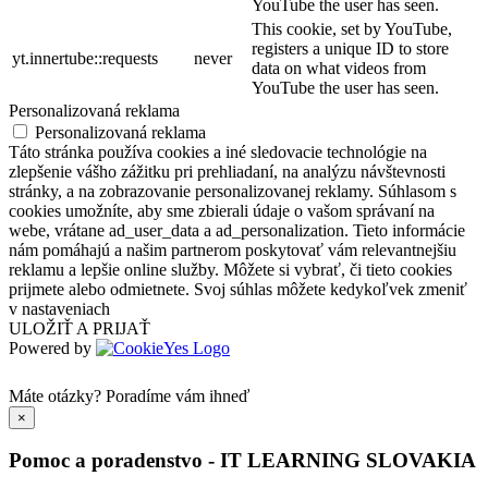
YouTube the user has seen.
This cookie, set by YouTube,
registers a unique ID to store
yt.innertube::requests
never
data on what videos from
YouTube the user has seen.
Personalizovaná reklama
Personalizovaná reklama
Táto stránka používa cookies a iné sledovacie technológie na
zlepšenie vášho zážitku pri prehliadaní, na analýzu návštevnosti
stránky, a na zobrazovanie personalizovanej reklamy. Súhlasom s
cookies umožníte, aby sme zbierali údaje o vašom správaní na
webe, vrátane ad_user_data a ad_personalization. Tieto informácie
nám pomáhajú a našim partnerom poskytovať vám relevantnejšiu
reklamu a lepšie online služby. Môžete si vybrať, či tieto cookies
prijmete alebo odmietnete. Svoj súhlas môžete kedykoľvek zmeniť
v nastaveniach
ULOŽIŤ A PRIJAŤ
Powered by
Máte otázky?
Poradíme vám ihneď
×
Pomoc a poradenstvo - IT LEARNING SLOVAKIA