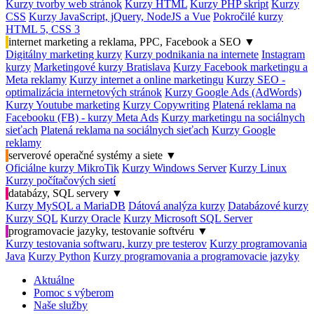
Kurzy tvorby web stránok
Kurzy HTML
Kurzy PHP skript
Kurzy
CSS
Kurzy JavaScript, jQuery, NodeJS a Vue
Pokročilé kurzy
HTML 5, CSS 3
internet marketing a reklama, PPC, Facebook a SEO
▼
Digitálny marketing kurzy
Kurzy podnikania na internete
Instagram
kurzy
Marketingové kurzy Bratislava
Kurzy Facebook marketingu a
Meta reklamy
Kurzy internet a online marketingu
Kurzy SEO -
optimalizácia internetových stránok
Kurzy Google Ads (AdWords)
Kurzy Youtube marketing
Kurzy Copywriting
Platená reklama na
Facebooku (FB) - kurzy Meta Ads
Kurzy marketingu na sociálnych
sieťach
Platená reklama na sociálnych sieťach
Kurzy Google
reklamy
serverové operačné systémy a siete
▼
Oficiálne kurzy MikroTik
Kurzy Windows Server
Kurzy Linux
Kurzy počítačových sietí
databázy, SQL servery
▼
Kurzy MySQL a MariaDB
Dátová analýza kurzy
Databázové kurzy
Kurzy SQL
Kurzy Oracle
Kurzy Microsoft SQL Server
programovacie jazyky, testovanie softvéru
▼
Kurzy testovania softwaru, kurzy pre testerov
Kurzy programovania
Java
Kurzy Python
Kurzy programovania a programovacie jazyky
Aktuálne
Pomoc s výberom
Naše služby