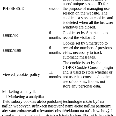
users' unique session ID for
PHPSESSID
session
the purpose of managing user
session on the website. The
cookie is a session cookies and
is deleted when all the browser
windows are closed.
6
Cookie set by Smartsupp to
ssupp.vid
months
record the visitor ID.
Cookie set by Smartsupp to
6
record the number of previous
ssupp.visits
months
visits, necessary to track
automatic messages.
The cookie is set by the
GDPR Cookie Consent plugin
11
and is used to store whether or
viewed_cookie_policy
months
not user has consented to the
use of cookies. It does not
store any personal data.
Marketing a analytika
Marketing a analytika
Tieto súbory cookies alebo podobnej technológie môžu byť na
našich webových stránkach nastavené nami alebo našimi partnermi,
aby vám zobrazovali relevantný obsah/reklamu na našich webových
stránkach aj na webových stránkach tretích strán. Na základe vašich