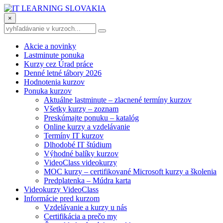
×
Akcie a novinky
Lastminute ponuka
Kurzy cez Úrad práce
Denné letné tábory 2026
Hodnotenia kurzov
Ponuka kurzov
Aktuálne lastminute – zlacnené termíny kurzov
Všetky kurzy – zoznam
Preskúmajte ponuku – katalóg
Online kurzy a vzdelávanie
Termíny IT kurzov
Dlhodobé IT štúdium
Výhodné balíky kurzov
VideoClass videokurzy
MOC kurzy – certifikované Microsoft kurzy a školenia
Predplatenka – Múdra karta
Videokurzy VideoClass
Informácie pred kurzom
Vzdelávanie a kurzy u nás
Certifikácia a prečo my