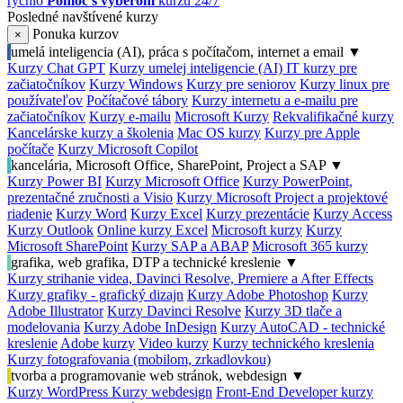
rýchlo
Pomoc s výberom
kurzu 24/7
Posledné navštívené kurzy
Ponuka kurzov
×
umelá inteligencia (AI), práca s počítačom, internet a email
▼
Kurzy Chat GPT
Kurzy umelej inteligencie (AI)
IT kurzy pre
začiatočníkov
Kurzy Windows
Kurzy pre seniorov
Kurzy linux pre
používateľov
Počítačové tábory
Kurzy internetu a e-mailu pre
začiatočníkov
Kurzy e-mailu
Microsoft Kurzy
Rekvalifikačné kurzy
Kancelárske kurzy a školenia
Mac OS kurzy
Kurzy pre Apple
počítače
Kurzy Microsoft Copilot
kancelária, Microsoft Office, SharePoint, Project a SAP
▼
Kurzy Power BI
Kurzy Microsoft Office
Kurzy PowerPoint,
prezentačné zručnosti a Visio
Kurzy Microsoft Project a projektové
riadenie
Kurzy Word
Kurzy Excel
Kurzy prezentácie
Kurzy Access
Kurzy Outlook
Online kurzy Excel
Microsoft kurzy
Kurzy
Microsoft SharePoint
Kurzy SAP a ABAP
Microsoft 365 kurzy
grafika, web grafika, DTP a technické kreslenie
▼
Kurzy strihanie videa, Davinci Resolve, Premiere a After Effects
Kurzy grafiky - grafický dizajn
Kurzy Adobe Photoshop
Kurzy
Adobe Illustrator
Kurzy Davinci Resolve
Kurzy 3D tlače a
modelovania
Kurzy Adobe InDesign
Kurzy AutoCAD - technické
kreslenie
Adobe kurzy
Video kurzy
Kurzy technického kreslenia
Kurzy fotografovania (mobilom, zrkadlovkou)
tvorba a programovanie web stránok, webdesign
▼
Kurzy WordPress
Kurzy webdesign
Front-End Developer kurzy