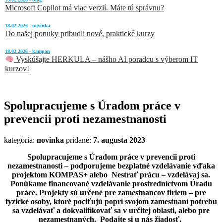
Microsoft Copilot má viac verzií. Máte tú správnu?
18.02.2026 - novinka
Do našej ponuky pribudli nové, praktické kurzy
18.02.2026 - kampan
Vyskúšajte HERKULA – nášho AI poradcu s výberom IT
kurzov!
Spolupracujeme s Úradom práce v
prevencii proti nezamestnanosti
kategória:
novinka
pridané:
7. augusta 2023
Spolupracujeme s Úradom práce v prevencii proti
nezamestnanosti – podporujeme bezplatné vzdelávanie vďaka
projektom KOMPAS+ alebo Nestrať prácu – vzdelávaj sa.
Ponúkame financované vzdelávanie prostredníctvom Úradu
práce. Projekty sú určené pre zamestnancov firiem – pre
fyzické osoby, ktoré pociťujú popri svojom zamestnaní potrebu
sa vzdelávať a dokvalifikovať sa v určitej oblasti, alebo pre
nezamestnaných. Podajte si u nás žiadosť.