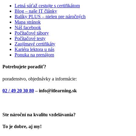
Letná súťaž cestujte s certifikátom
Blog – naše IT články
Balíky PLUS – nielen pre náročných
Mapa stránok
Náš facebook
Počítačové tábory
Počítačové testy
Zaujímavé certifikáty
Kariéra lektora u nás
Ponuka na prenájom
Potrebujete poradiť?
poradenstvo, objednávky a informácie:
02 / 49 20 30 80
– info@itlearning.sk
Ste nároční na kvalitu vzdelávania?
To je dobre, aj my!