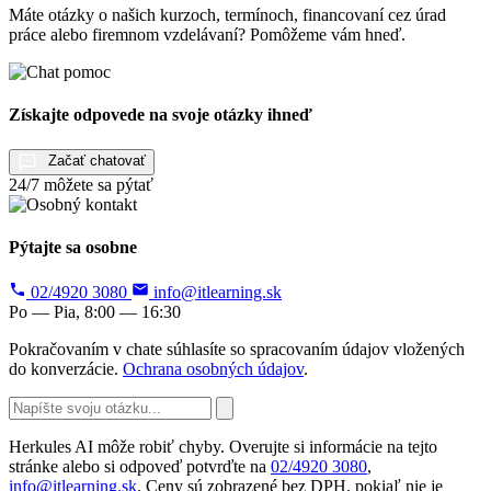
Máte otázky o našich kurzoch, termínoch, financovaní cez úrad
práce alebo firemnom vzdelávaní? Pomôžeme vám hneď.
Získajte odpovede na svoje otázky ihneď
Začať chatovať
24/7 môžete sa pýtať
Pýtajte sa osobne
02/4920 3080
info@itlearning.sk
Po — Pia, 8:00 — 16:30
Pokračovaním v chate súhlasíte so spracovaním údajov vložených
do konverzácie.
Ochrana osobných údajov
.
Herkules AI môže robiť chyby. Overujte si informácie na tejto
stránke alebo si odpoveď potvrďte na
02/4920 3080
,
info@itlearning.sk
. Ceny sú zobrazené bez DPH, pokiaľ nie je