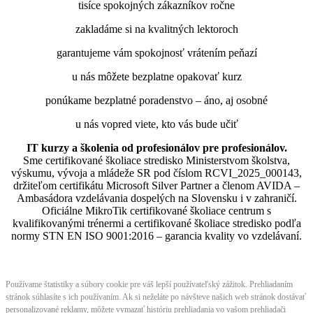
tisíce spokojných zákazníkov ročne
zakladáme si na kvalitných lektoroch
garantujeme vám spokojnosť vrátením peňazí
u nás môžete bezplatne opakovať kurz
ponúkame bezplatné poradenstvo – áno, aj osobné
u nás vopred viete, kto vás bude učiť
IT kurzy a školenia od profesionálov pre profesionálov.
Sme certifikované školiace stredisko Ministerstvom školstva,
výskumu, vývoja a mládeže SR pod číslom RCVI_2025_000143,
držiteľom certifikátu Microsoft Silver Partner a členom AVIDA –
Ambasádora vzdelávania dospelých na Slovensku i v zahraničí.​​​​​​​​​​​​​​​​
Oficiálne MikroTik certifikované školiace centrum s
kvalifikovanými trénermi ​​​​​​​​​​a certifikované školiace stredisko podľa
normy STN EN ISO 9001:2016 – garancia kvality vo vzdelávaní.
Používame štatistiky a súbory cookie pre váš lepší používateľský zážitok. Prehliadaním
stránok súhlasíte s ich používaním. Ak si neželáte po návšteve našich web stránok dostávať
personalizované reklamy, môžete vymazať históriu prehliadania vo vašom prehliadači