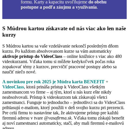
formu. Karty a kapacitu uvoľňujeme
do obehu
postupne a podľa záujmu a využívania
.
S Múdrou kartou získavate od nás viac ako len naše
kurzy
S Múdrou kartou sa vaše vzdelávanie nekončí posledným dňom
kurzu. Po každom absolvovanom kurze sa vám automaticky
aktivuje prístup do VideoClass
– online knižnice s viac ako 480
videokurzami. Vďaka tomu si môžete kedykoľvek počas roka
zopakovať témy z kurzov, precvičiť pracovné postupy alebo sa
naučiť niečo nové.
A novinkou pre rok 2025 je Múdra karta BENEFIT +
VideoClass
, ktorá prináša prístup k VideoClass všetkým
zamestnancom vo firme – aj tým, ktorí u nás kurz ešte nikdy
neabsolvovali. Prístup k videokurzom tak získavajú všetci
zamestnanci. Funguje to jednoducho – jednotlivci sa do VideoClass
prihlasujú e-mailom, ktorý použili v deň svojho kurzu pri prezencii.
Pre celú firmu to nastavíme tak, že aktivujeme prístup pre každú
firemnú adresu v tvare
@vasafirma.sk
. Vďaka tomu získajú benefit
aj noví zamestnanci automaticky, stačí, aby mali firemnú e-mailovú
adresu.