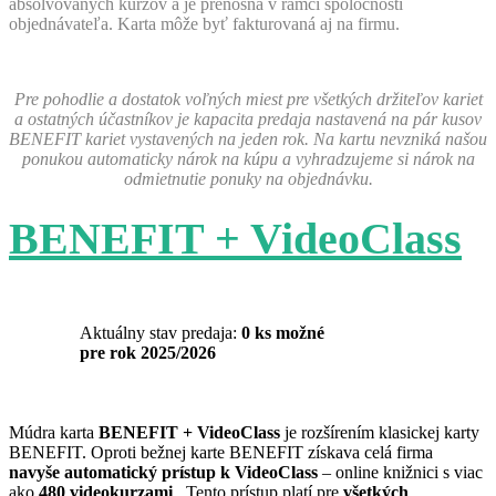
absolvovaných kurzov a je prenosná v rámci spoločnosti
objednávateľa. Karta môže byť fakturovaná aj na firmu.
Pre pohodlie a dostatok voľných miest pre všetkých držiteľov kariet
a ostatných účastníkov je kapacita predaja nastavená na pár kusov
BENEFIT kariet vystavených na jeden rok. Na kartu nevzniká našou
ponukou automaticky nárok na kúpu a vyhradzujeme si nárok na
odmietnutie ponuky na objednávku.
BENEFIT + VideoClass
Aktuálny stav predaja:
0 ks možné
pre rok 2025/2026
Múdra karta
BENEFIT + VideoClass
je rozšírením klasickej karty
BENEFIT. Oproti bežnej karte BENEFIT získava celá firma
navyše automatický prístup k VideoClass
– online knižnici s viac
ako
480 videokurzami
. Tento prístup platí pre
všetkých