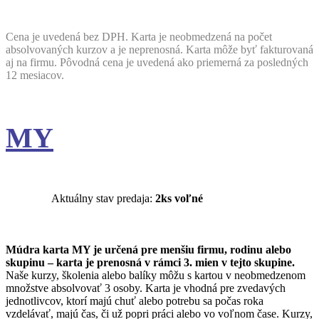
Cena je uvedená bez DPH. Karta je neobmedzená na počet
absolvovaných kurzov a je neprenosná. Karta môže byť fakturovaná
aj na firmu. Pôvodná cena je uvedená ako priemerná za posledných
12 mesiacov.
MY
Aktuálny stav predaja:
2ks voľné
Múdra karta MY je určená pre menšiu firmu, rodinu alebo
skupinu – karta je prenosná v rámci 3. mien v tejto skupine.
Naše kurzy, školenia alebo balíky môžu s kartou v neobmedzenom
množstve absolvovať 3 osoby. Karta je vhodná pre zvedavých
jednotlivcov, ktorí majú chuť alebo potrebu sa počas roka
vzdelávať, majú čas, či už popri práci alebo vo voľnom čase. Kurzy,