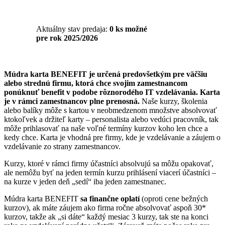
Aktuálny stav predaja:
0 ks možné
pre rok 2025/2026
Múdra karta BENEFIT je určená predovšetkým pre väčšiu
alebo strednú firmu, ktorá chce svojim zamestnancom
ponúknuť benefit v podobe rôznorodého IT vzdelávania. Karta
je v rámci zamestnancov plne prenosná.
Naše kurzy, školenia
alebo balíky môže s kartou v neobmedzenom množstve absolvovať
ktokoľvek a držiteľ karty – personalista alebo vedúci pracovník, tak
môže prihlasovať na naše voľné termíny kurzov koho len chce a
kedy chce. Karta je vhodná pre firmy, kde je vzdelávanie a záujem o
vzdelávanie zo strany zamestnancov.
Kurzy, ktoré v rámci firmy účastníci absolvujú sa môžu opakovať,
ale nemôžu byť na jeden termín kurzu prihlásení viacerí účastníci –
na kurze v jeden deň „sedí“ iba jeden zamestnanec.
Múdra karta BENEFIT
sa finančne oplatí
(oproti cene bežných
kurzov), ak máte záujem ako firma ročne absolvovať aspoň 30*
kurzov, takže ak „si dáte“ každý mesiac 3 kurzy, tak ste na konci