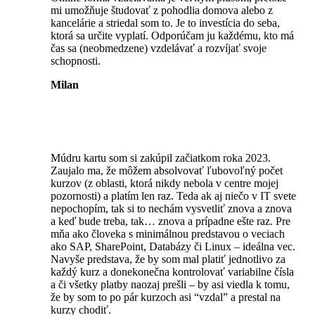
mi umožňuje študovať z pohodlia domova alebo z
kancelárie a striedal som to. Je to investícia do seba,
ktorá sa určite vyplatí. Odporúčam ju každému, kto má
čas sa (neobmedzene) vzdelávať a rozvíjať svoje
schopnosti.
Milan
Múdru kartu som si zakúpil začiatkom roka 2023.
Zaujalo ma, že môžem absolvovať ľubovoľný počet
kurzov (z oblasti, ktorá nikdy nebola v centre mojej
pozornosti) a platím len raz. Teda ak aj niečo v IT svete
nepochopím, tak si to nechám vysvetliť znova a znova
a keď bude treba, tak… znova a prípadne ešte raz. Pre
mňa ako človeka s minimálnou predstavou o veciach
ako SAP, SharePoint, Databázy či Linux – ideálna vec.
Navyše predstava, že by som mal platiť jednotlivo za
každý kurz a donekonečna kontrolovať variabilne čísla
a či všetky platby naozaj prešli – by asi viedla k tomu,
že by som to po pár kurzoch asi “vzdal” a prestal na
kurzy chodiť.