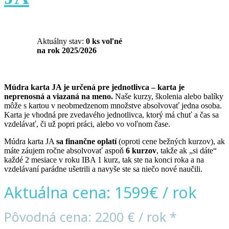
Aktuálny stav:
0 ks voľné
na rok 2025/2026
Múdra karta JA je určená pre jednotlivca – karta je
neprenosná a viazaná na meno.
Naše kurzy, školenia alebo balíky
môže s kartou v neobmedzenom množstve absolvovať jedna osoba.
Karta je vhodná pre zvedavého jednotlivca, ktorý má chuť a čas sa
vzdelávať, či už popri práci, alebo vo voľnom čase.
Múdra karta JA
sa finančne oplatí
(oproti cene bežných kurzov), ak
máte záujem ročne absolvovať aspoň
6 kurzov
, takže ak „si dáte“
každé 2 mesiace v roku IBA 1 kurz, tak ste na konci roka a na
vzdelávaní parádne ušetrili a navyše ste sa niečo nové naučili.
Aktuálna cena: 1599€ / rok
Pôvodná cena: 2200 € / rok *