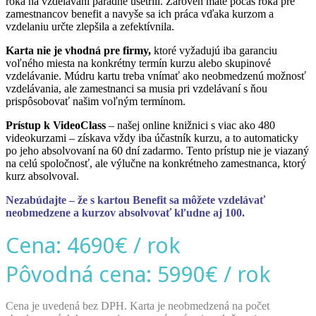
roka na vzdelávaní parádne ušetrili. Zároveň máte počas roka pre
zamestnancov benefit a navyše sa ich práca vďaka kurzom a
vzdelaniu určte zlepšila a zefektívnila.
Karta nie je vhodná pre firmy,
ktoré vyžadujú iba garanciu
voľného miesta na konkrétny termín kurzu alebo skupinové
vzdelávanie. Múdru kartu treba vnímať ako neobmedzenú možnosť
vzdelávania, ale zamestnanci sa musia pri vzdelávaní s ňou
prispôsobovať našim voľným termínom.
Prístup k VideoClass
– našej online knižnici s viac ako 480
videokurzami – získava vždy iba účastník kurzu, a to automaticky
po jeho absolvovaní na 60 dní zadarmo. Tento prístup nie je viazaný
na celú spoločnosť, ale výlučne na konkrétneho zamestnanca, ktorý
kurz absolvoval.
Nezabúdajte – že s kartou Benefit sa môžete vzdelávať
neobmedzene a kurzov absolvovať kľudne aj 100.
Cena: 4690€ / rok
Pôvodná cena: 5990€ / rok
Cena je uvedená bez DPH. Karta je neobmedzená na počet