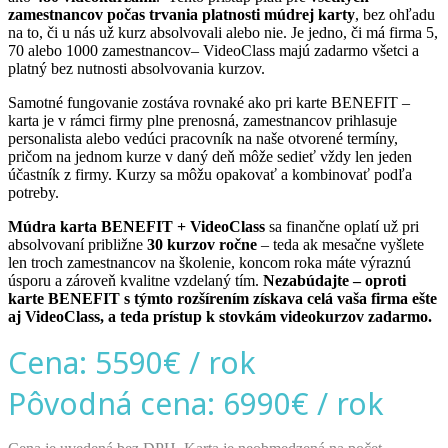
zamestnancov počas trvania platnosti múdrej karty
, bez ohľadu
na to, či u nás už kurz absolvovali alebo nie. Je jedno, či má firma 5,
70 alebo 1000 zamestnancov– VideoClass majú zadarmo všetci a
platný bez nutnosti absolvovania kurzov.
Samotné fungovanie zostáva rovnaké ako pri karte BENEFIT –
karta je v rámci firmy plne prenosná, zamestnancov prihlasuje
personalista alebo vedúci pracovník na naše otvorené termíny,
pričom na jednom kurze v daný deň môže sedieť vždy len jeden
účastník z firmy. Kurzy sa môžu opakovať a kombinovať podľa
potreby.
Múdra karta BENEFIT + VideoClass
sa finančne oplatí už pri
absolvovaní približne
30 kurzov ročne
– teda ak mesačne vyšlete
len troch zamestnancov na školenie, koncom roka máte výraznú
úsporu a zároveň kvalitne vzdelaný tím.
Nezabúdajte – oproti
karte BENEFIT s týmto rozšírením získava celá vaša firma ešte
aj VideoClass, a teda prístup k stovkám videokurzov zadarmo.
Cena: 5590€ / rok
Pôvodná cena: 6990€ / rok