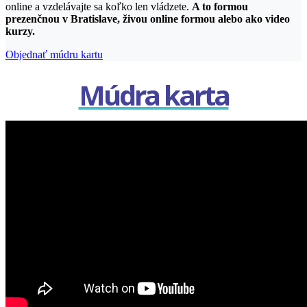
online a vzdelávajte sa koľko len vládzete.
A to formou
prezenčnou v Bratislave, živou online formou alebo ako video
kurzy.
Objednať múdru kartu
Múdra karta