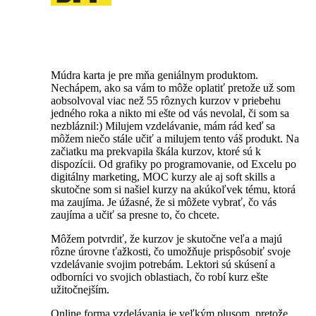
Múdra karta je pre mňa geniálnym produktom.
Nechápem, ako sa vám to môže oplatiť pretože už som
aobsolvoval viac než 55 rôznych kurzov v priebehu
jedného roka a nikto mi ešte od vás nevolal, či som sa
nezbláznil:) Milujem vzdelávanie, mám rád keď sa
môžem niečo stále učiť a milujem tento váš produkt. Na
začiatku ma prekvapila škála kurzov, ktoré sú k
dispozícii. Od grafiky po programovanie, od Excelu po
digitálny marketing, MOC kurzy ale aj soft skills a
skutočne som si našiel kurzy na akúkoľvek tému, ktorá
ma zaujíma. Je úžasné, že si môžete vybrať, čo vás
zaujíma a učiť sa presne to, čo chcete.
Môžem potvrdiť, že kurzov je skutočne veľa a majú
rôzne úrovne ťažkosti, čo umožňuje prispôsobiť svoje
vzdelávanie svojim potrebám. Lektori sú skúsení a
odborníci vo svojich oblastiach, čo robí kurz ešte
užitočnejším.
Online forma vzdelávania je veľkým plusom, pretože