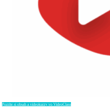
Pozrite si obsah a videokurzy vo VideoClass