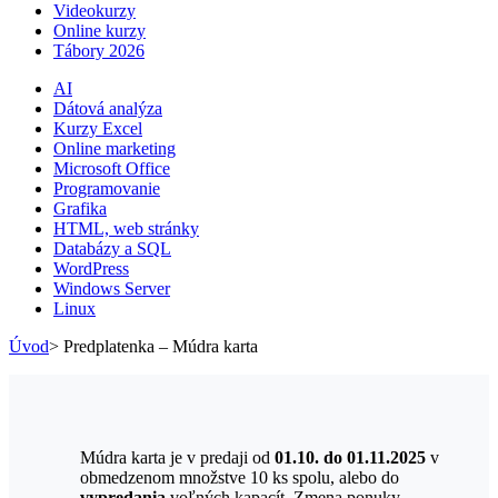
Videokurzy
Online kurzy
Tábory 2026
AI
Dátová analýza
Kurzy Excel
Online marketing
Microsoft Office
Programovanie
Grafika
HTML, web stránky
Databázy a SQL
WordPress
Windows Server
Linux
Úvod
>
Predplatenka – Múdra karta
Múdra karta je v predaji od
01.10. do 01.11.2025
v
obmedzenom množstve 10 ks spolu, alebo do
vypredania
voľných kapacít. Zmena ponuky