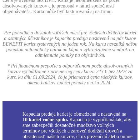
Cena je uvedená bez DPH. Karta je neobmedzená na počet
absolvovaných kurzov a je prenosná v rámci spoločnosti
objednávateľa. Karta môže byť fakturovaná aj na firmu.
Pre pohodlie a dostatok voľných miest pre všetkých držiteľov kariet
a ostatných účastníkov je kapacita predaja nastavená na pár kusov
BENEFIT kariet vystavených na jeden rok. Na kartu nevzniká našou
ponukou automaticky nárok na kúpu a vyhradzujeme si nárok na
odmietnutie ponuky na objednávku.
* Pri finančnom prepočte a odporúčanom počte absolvovaných
kurzov vychádzame z priemernej ceny kurzu 243 € bez DPH za
kurz, ku dňu 01.09.2024, čo je priemerná cena všetkých kurzov,
okrem balíkov z našej ponuky v roku 2024.
Kapacita predaja kariet je obmedzená a nastavená na
10 kariet ročne spolu.
Kapacita je vypočítaná tak, aby
sme zabezpečili dostatočné množstvo voľných
termínov pre všetkých a zároveň dodržali úroveň a
obsadenosť našich kurzov, či už prezenčnú alebo online