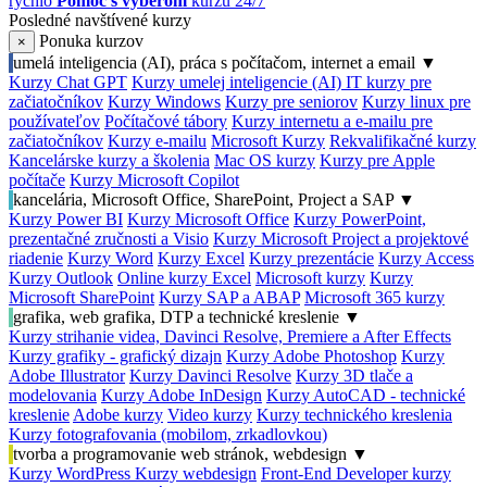
rýchlo
Pomoc s výberom
kurzu 24/7
Posledné navštívené kurzy
Ponuka kurzov
×
umelá inteligencia (AI), práca s počítačom, internet a email
▼
Kurzy Chat GPT
Kurzy umelej inteligencie (AI)
IT kurzy pre
začiatočníkov
Kurzy Windows
Kurzy pre seniorov
Kurzy linux pre
používateľov
Počítačové tábory
Kurzy internetu a e-mailu pre
začiatočníkov
Kurzy e-mailu
Microsoft Kurzy
Rekvalifikačné kurzy
Kancelárske kurzy a školenia
Mac OS kurzy
Kurzy pre Apple
počítače
Kurzy Microsoft Copilot
kancelária, Microsoft Office, SharePoint, Project a SAP
▼
Kurzy Power BI
Kurzy Microsoft Office
Kurzy PowerPoint,
prezentačné zručnosti a Visio
Kurzy Microsoft Project a projektové
riadenie
Kurzy Word
Kurzy Excel
Kurzy prezentácie
Kurzy Access
Kurzy Outlook
Online kurzy Excel
Microsoft kurzy
Kurzy
Microsoft SharePoint
Kurzy SAP a ABAP
Microsoft 365 kurzy
grafika, web grafika, DTP a technické kreslenie
▼
Kurzy strihanie videa, Davinci Resolve, Premiere a After Effects
Kurzy grafiky - grafický dizajn
Kurzy Adobe Photoshop
Kurzy
Adobe Illustrator
Kurzy Davinci Resolve
Kurzy 3D tlače a
modelovania
Kurzy Adobe InDesign
Kurzy AutoCAD - technické
kreslenie
Adobe kurzy
Video kurzy
Kurzy technického kreslenia
Kurzy fotografovania (mobilom, zrkadlovkou)
tvorba a programovanie web stránok, webdesign
▼
Kurzy WordPress
Kurzy webdesign
Front-End Developer kurzy