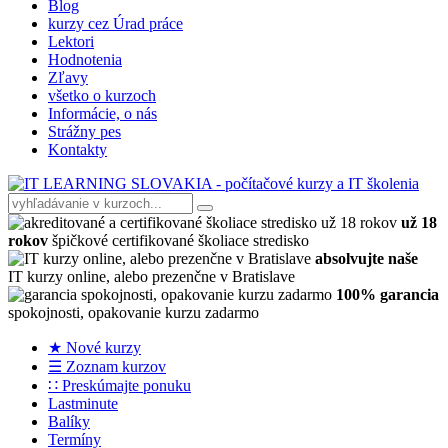
Blog
kurzy cez Úrad práce
Lektori
Hodnotenia
Zľavy
všetko o kurzoch
Informácie, o nás
Strážny pes
Kontakty
už 18
rokov
špičkové certifikované školiace stredisko
absolvujte naše
IT kurzy online, alebo prezenčne v Bratislave
100% garancia
spokojnosti, opakovanie kurzu zadarmo
★ Nové kurzy
☰ Zoznam kurzov
∷ Preskúmajte ponuku
Lastminute
Balíky
Termíny