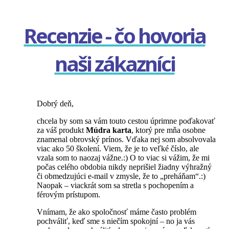
Recenzie - čo hovoria
naši zákazníci
Dobrý deň,
chcela by som sa vám touto cestou úprimne poďakovať
za váš produkt
Múdra karta
, ktorý pre mňa osobne
znamenal obrovský prínos.
Vďaka nej som absolvovala
viac ako 50 školení. Viem, že je to veľké číslo, ale
vzala som to naozaj vážne.:) O to viac si vážim, že mi
počas celého obdobia nikdy neprišiel žiadny výhražný
či obmedzujúci e-mail v zmysle, že to „preháňam“.:)
Naopak – viackrát som sa stretla s pochopením a
férovým prístupom.
Vnímam, že ako spoločnosť máme často problém
pochváliť, keď sme s niečím spokojní – no ja vás