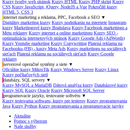
Kurzy tvorby web stránok
Kurzy HTML
Kurzy PHP skript
Kurzy
CSS
Kurzy JavaScript, jQuery, NodeJS a Vue
Pokročilé kurzy
HTML 5, CSS 3
internet marketing a reklama, PPC, Facebook a SEO
▼
Digitálny marketing kurzy
Kurzy podnikania na internete
Instagram
kurzy
Marketingové kurzy Bratislava
Kurzy Facebook marketingu a
Meta reklamy
Kurzy internet a online marketingu
Kurzy SEO -
optimalizácia internetových stránok
Kurzy Google Ads (AdWords)
Kurzy Youtube marketing
Kurzy Copywriting
Platená reklama na
Facebooku (FB) - kurzy Meta Ads
Kurzy marketingu na sociálnych
sieťach
Platená reklama na sociálnych sieťach
Kurzy Google
reklamy
serverové operačné systémy a siete
▼
Oficiálne kurzy MikroTik
Kurzy Windows Server
Kurzy Linux
Kurzy počítačových sietí
databázy, SQL servery
▼
Kurzy MySQL a MariaDB
Dátová analýza kurzy
Databázové kurzy
Kurzy SQL
Kurzy Oracle
Kurzy Microsoft SQL Server
programovacie jazyky, testovanie softvéru
▼
Kurzy testovania softwaru, kurzy pre testerov
Kurzy programovania
Java
Kurzy Python
Kurzy programovania a programovacie jazyky
Aktuálne
Pomoc s výberom
Naše služby