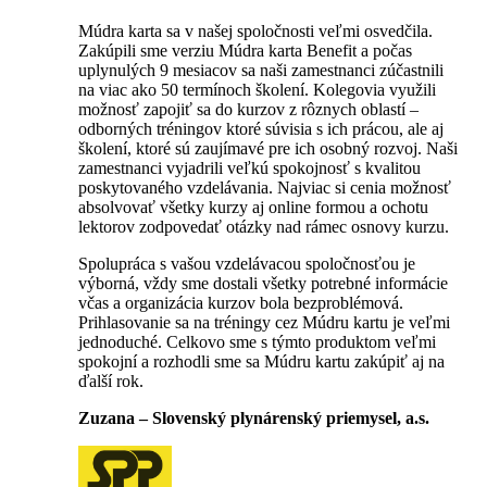
Múdra karta sa v našej spoločnosti veľmi osvedčila.
Zakúpili sme verziu Múdra karta Benefit a počas
uplynulých 9 mesiacov sa naši zamestnanci zúčastnili
na viac ako 50 termínoch školení. Kolegovia využili
možnosť zapojiť sa do kurzov z rôznych oblastí –
odborných tréningov ktoré súvisia s ich prácou, ale aj
školení, ktoré sú zaujímavé pre ich osobný rozvoj. Naši
zamestnanci vyjadrili veľkú spokojnosť s kvalitou
poskytovaného vzdelávania. Najviac si cenia možnosť
absolvovať všetky kurzy aj online formou a ochotu
lektorov zodpovedať otázky nad rámec osnovy kurzu.
Spolupráca s vašou vzdelávacou spoločnosťou je
výborná, vždy sme dostali všetky potrebné informácie
včas a organizácia kurzov bola bezproblémová.
Prihlasovanie sa na tréningy cez Múdru kartu je veľmi
jednoduché. Celkovo sme s týmto produktom veľmi
spokojní a rozhodli sme sa Múdru kartu zakúpiť aj na
ďalší rok.
Zuzana – Slovenský plynárenský priemysel, a.s.