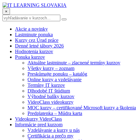
×
Akcie a novinky
Lastminute ponuka
Kurzy cez Úrad práce
Denné letné tábory 2026
Hodnotenia kurzov
Ponuka kurzov
Aktuálne lastminute – zlacnené termíny kurzov
Všetky kurzy – zoznam
Preskúmajte ponuku – katalóg
Online kurzy a vzdelávanie
Termíny IT kurzov
Dlhodobé IT štúdium
Výhodné balíky kurzov
VideoClass videokurzy
MOC kurzy – certifikované Microsoft kurzy a školenia
Predplatenka – Múdra karta
Videokurzy VideoClass
Informácie pred kurzom
Vzdelávanie a kurzy u nás
Certifikácia a prečo my