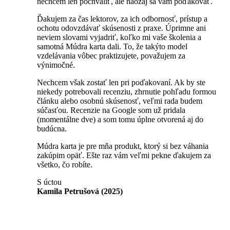
nechcem len pochváliť, ale naozaj sa vám poďakovať.
Ďakujem za čas lektorov, za ich odbornosť, prístup a
ochotu odovzdávať skúsenosti z praxe. Úprimne ani
neviem slovami vyjadriť, koľko mi vaše školenia a
samotná Múdra karta dali. To, že takýto model
vzdelávania vôbec praktizujete, považujem za
výnimočné.
Nechcem však zostať len pri poďakovaní. Ak by ste
niekedy potrebovali recenziu, zhrnutie pohľadu formou
článku alebo osobnú skúsenosť, veľmi rada budem
súčasťou. Recenzie na Google som už pridala
(momentálne dve) a som tomu úplne otvorená aj do
budúcna.
Múdra karta je pre mňa produkt, ktorý si bez váhania
zakúpim opäť.
Ešte raz vám veľmi pekne ďakujem za
všetko, čo robíte.
S úctou
Kamila Petrušová (2025)