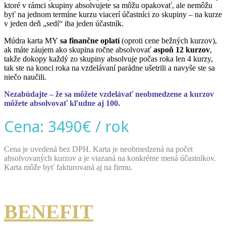
ktoré v rámci skupiny absolvujete sa môžu opakovať, ale nemôžu
byť na jednom termíne kurzu viacerí účastníci zo skupiny – na kurze
v jeden deň „sedí“ iba jeden účastník.
Múdra karta MY
sa finančne oplatí
(oproti cene bežných kurzov),
ak máte záujem ako skupina ročne absolvovať
aspoň 12 kurzov
,
takže dokopy každý zo skupiny absolvuje počas roka len 4 kurzy,
tak ste na konci roka na vzdelávaní parádne ušetrili a navyše ste sa
niečo naučili.
Nezabúdajte – že sa môžete vzdelávať neobmedzene a kurzov
môžete absolvovať kľudne aj 100.
Cena: 3490€ / rok
Cena je uvedená bez DPH. Karta je neobmedzená na počet
absolvovaných kurzov a je viazaná na konkrétne mená účastníkov.
Karta môže byť fakturovaná aj na firmu.
BENEFIT