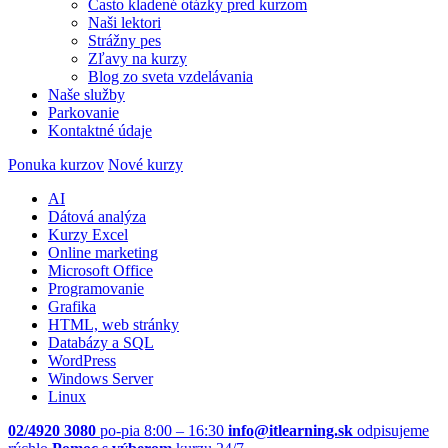
Často kladené otázky pred kurzom
Naši lektori
Strážny pes
Zľavy na kurzy
Blog zo sveta vzdelávania
Naše služby
Parkovanie
Kontaktné údaje
Ponuka kurzov
Nové kurzy
AI
Dátová analýza
Kurzy Excel
Online marketing
Microsoft Office
Programovanie
Grafika
HTML, web stránky
Databázy a SQL
WordPress
Windows Server
Linux
02/4920 3080
po-pia 8:00 – 16:30
info@itlearning.sk
odpisujeme