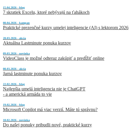
15.04.2026 - blog
7 skratiek Excelu, ktoré nebývajú na ťahákoch
08.04.2026 - kampan
Praktické prezenčné kurzy umelej inteligencie (AI) s lektorom 2026
28.03.2026 - akcia
Aktuálna Lastminute ponuka kurzov
09.03.2026 - novinka
VideoClass je možné odteraz zakúpiť a predĺžiť online
08.03.2026 - akcia
Jarná lastminute ponuka kurzov
22.02.2026 - blog
Najlepšia umelá inteligencia nie je ChatGPT
- a americká armáda to vie
19.02.2026 - blog
Microsoft Copilot má viac verzií. Máte tú správnu?
18.02.2026 - novinka
Do našej ponuky pribudli nové, praktické kurzy