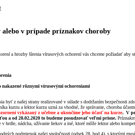
!
 alebo v prípade príznakov choroby
ní a hrozby šírenia vírusových ochorení vás chceme požiadať aby ste z
orenia
bo nakazené rôznymi vírusovými ochoreniami
ia byť z našej strany realizované v súlade s dodržaním bezpečnosti zd
níka kurzu a lektor kurzu uzná za vhodné, že správanie, choroba účast
pozornení vykázaný z učebne a ukončíme jeho účasť na kurze
.
V pr
sťou a od 28.02.2020 to budeme posudzovať veľmi prísne.
Príznakm
ie v hrdle, nádcha, užívanie liekov a iné, ktoré môže lektor alebo komp
hodných podmienok našej spoločnosti (odsek 28, bod 4), s ktorými mus