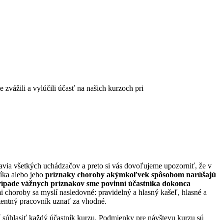
vážili a vylúčili účasť na našich kurzoch pri
ravia všetkých uchádzačov a preto si vás dovoľujeme upozorniť, že v
níka alebo jeho
príznaky choroby akýmkoľvek spôsobom narúšajú
ípade vážnych príznakov sme povinní účastníka dokonca
i choroby sa myslí nasledovné: pravidelný a hlasný kašeľ, hlasné a
etentný pracovník uznať za vhodné.
í súhlasiť každý účastník kurzu. Podmienky pre návštevu kurzu sú