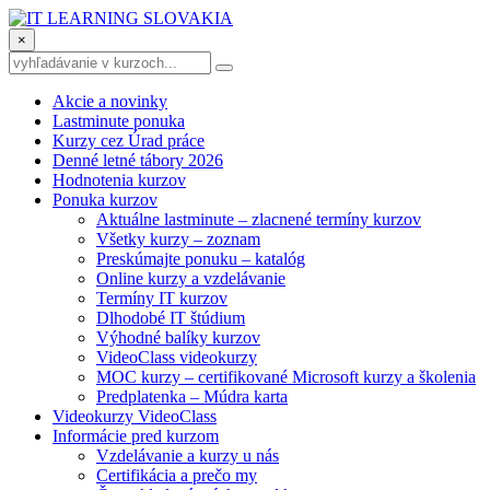
×
Akcie a novinky
Lastminute ponuka
Kurzy cez Úrad práce
Denné letné tábory 2026
Hodnotenia kurzov
Ponuka kurzov
Aktuálne lastminute – zlacnené termíny kurzov
Všetky kurzy – zoznam
Preskúmajte ponuku – katalóg
Online kurzy a vzdelávanie
Termíny IT kurzov
Dlhodobé IT štúdium
Výhodné balíky kurzov
VideoClass videokurzy
MOC kurzy – certifikované Microsoft kurzy a školenia
Predplatenka – Múdra karta
Videokurzy VideoClass
Informácie pred kurzom
Vzdelávanie a kurzy u nás
Certifikácia a prečo my