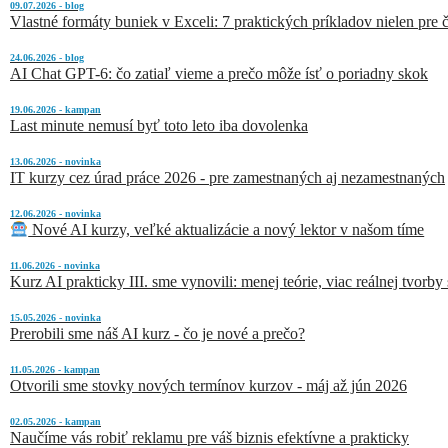
09.07.2026 - blog
Vlastné formáty buniek v Exceli: 7 praktických príkladov nielen pre č
24.06.2026 - blog
AI Chat GPT-6: čo zatiaľ vieme a prečo môže ísť o poriadny skok
19.06.2026 - kampan
Last minute nemusí byť toto leto iba dovolenka
13.06.2026 - novinka
IT kurzy cez úrad práce 2026 - pre zamestnaných aj nezamestnaných
12.06.2026 - novinka
Nové AI kurzy, veľké aktualizácie a nový lektor v našom tíme
11.06.2026 - novinka
Kurz AI prakticky III. sme vynovili: menej teórie, viac reálnej tvorby
15.05.2026 - novinka
Prerobili sme náš AI kurz - čo je nové a prečo?
11.05.2026 - kampan
Otvorili sme stovky nových termínov kurzov - máj až jún 2026
02.05.2026 - kampan
Naučíme vás robiť reklamu pre váš biznis efektívne a prakticky