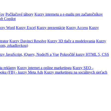
ľov
Počítačové tábory
Kurzy internetu a e-mailu pre začiatočníkov
ft Copilot
rzy Word
Kurzy Excel
Kurzy prezentácie
Kurzy Access
Kurzy
trator
Kurzy Davinci Resolve
Kurzy 3D tlače a modelovania
Kurzy
lom, zrkadlovkou)
zy JavaScript, jQuery, NodeJS a Vue
Pokročilé kurzy HTML 5, CSS
ta reklamy
Kurzy internet a online marketingu
Kurzy SEO -
ooku (FB) - kurzy Meta Ads
Kurzy marketingu na sociálnych sieťach