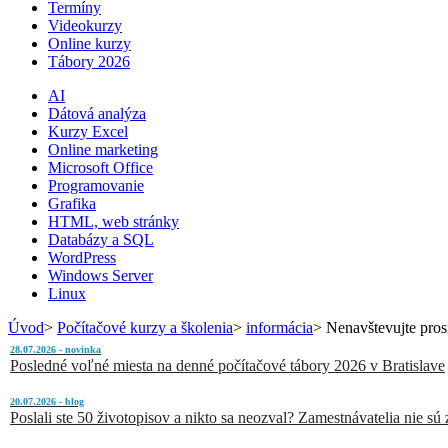
Termíny
Videokurzy
Online kurzy
Tábory 2026
AI
Dátová analýza
Kurzy Excel
Online marketing
Microsoft Office
Programovanie
Grafika
HTML, web stránky
Databázy a SQL
WordPress
Windows Server
Linux
Úvod
>
Počítačové kurzy a školenia
>
informácia
>
Nenavštevujte pros
28.07.2026 - novinka
Posledné voľné miesta na denné počítačové tábory 2026 v Bratislave
20.07.2026 - blog
Poslali ste 50 životopisov a nikto sa neozval? Zamestnávatelia nie sú zl