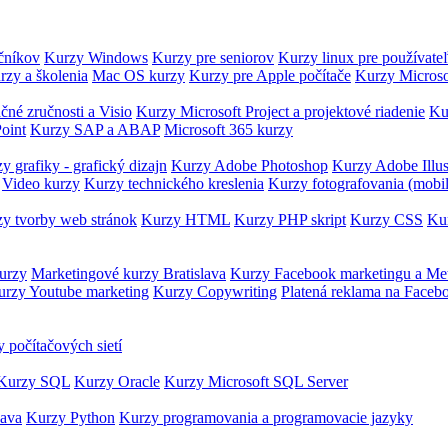
očníkov
Kurzy Windows
Kurzy pre seniorov
Kurzy linux pre používate
rzy a školenia
Mac OS kurzy
Kurzy pre Apple počítače
Kurzy Microso
čné zručnosti a Visio
Kurzy Microsoft Project a projektové riadenie
Ku
oint
Kurzy SAP a ABAP
Microsoft 365 kurzy
y grafiky - grafický dizajn
Kurzy Adobe Photoshop
Kurzy Adobe Illus
Video kurzy
Kurzy technického kreslenia
Kurzy fotografovania (mobi
y tvorby web stránok
Kurzy HTML
Kurzy PHP skript
Kurzy CSS
Kur
urzy
Marketingové kurzy Bratislava
Kurzy Facebook marketingu a Me
urzy Youtube marketing
Kurzy Copywriting
Platená reklama na Faceb
 počítačových sietí
Kurzy SQL
Kurzy Oracle
Kurzy Microsoft SQL Server
Java
Kurzy Python
Kurzy programovania a programovacie jazyky