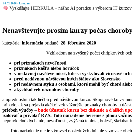
18.02.2026 - kampan
Vyskúšajte HERKULA – nášho AI poradcu s výberom IT kurzov
Nenavštevujte prosím kurzy počas choroby
kategória:
informácia
pridané:
28. februára 2020
Vzhľadom na zvýšený počet chrípkových ochore
pri príznakoch nevoľnosti
príznakoch kašľa alebo horúčok
v nedávnej návšteve miest, kde sa vyskytovali vírusové och
pred nedávnou návštevou iných štátov ako Slovensko
pri nedávnom styku s osobami, ktoré mohli byť choré ale
akýchkoľvek náznakov choroby
a uprednostnili tak liečbu pred návštevou kurzu. Skupinové kurzy mus
prípade, ak sa prejavia akékoľvek vážnejšie príznaky choroby u účast
priebeh výučby –
bude účastník kurzu bez diskusie a ďalších u
izolovať a privolať RZS. Toto nariadenie berieme s plnou vážno
nepravidelné dýchanie, nevoľnosti, zvýšená teplota, bolesť, škriaban
Toto nariadenie nie je výmysel posledných dní, ale v zmysle obc