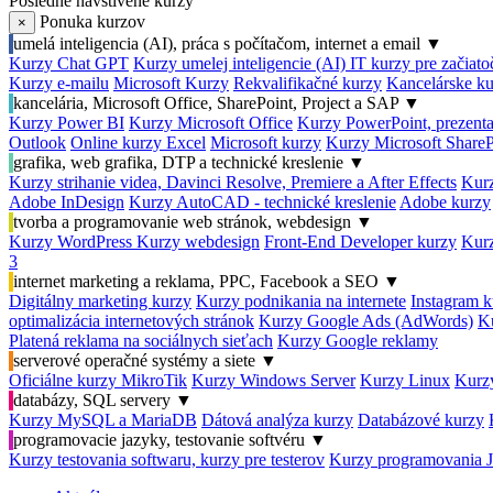
Posledné navštívené kurzy
Ponuka kurzov
×
umelá inteligencia (AI), práca s počítačom, internet a email
▼
Kurzy Chat GPT
Kurzy umelej inteligencie (AI)
IT kurzy pre začiat
Kurzy e-mailu
Microsoft Kurzy
Rekvalifikačné kurzy
Kancelárske ku
kancelária, Microsoft Office, SharePoint, Project a SAP
▼
Kurzy Power BI
Kurzy Microsoft Office
Kurzy PowerPoint, prezenta
Outlook
Online kurzy Excel
Microsoft kurzy
Kurzy Microsoft ShareP
grafika, web grafika, DTP a technické kreslenie
▼
Kurzy strihanie videa, Davinci Resolve, Premiere a After Effects
Kurz
Adobe InDesign
Kurzy AutoCAD - technické kreslenie
Adobe kurzy
tvorba a programovanie web stránok, webdesign
▼
Kurzy WordPress
Kurzy webdesign
Front-End Developer kurzy
Kurz
3
internet marketing a reklama, PPC, Facebook a SEO
▼
Digitálny marketing kurzy
Kurzy podnikania na internete
Instagram k
optimalizácia internetových stránok
Kurzy Google Ads (AdWords)
K
Platená reklama na sociálnych sieťach
Kurzy Google reklamy
serverové operačné systémy a siete
▼
Oficiálne kurzy MikroTik
Kurzy Windows Server
Kurzy Linux
Kurzy
databázy, SQL servery
▼
Kurzy MySQL a MariaDB
Dátová analýza kurzy
Databázové kurzy
programovacie jazyky, testovanie softvéru
▼
Kurzy testovania softwaru, kurzy pre testerov
Kurzy programovania 