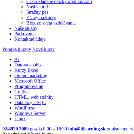
Často kladené otázky pred kurzom
Naši lektori
Strážny pes
Zľavy na kurzy
Blog zo sveta vzdelávania
Naše služby
Parkovanie
Kontaktné údaje
Ponuka kurzov
Nové kurzy
AI
Dátová analýza
Kurzy Excel
Online marketing
Microsoft Office
Programovanie
Grafika
HTML, web stránky
Databázy a SQL
WordPress
Windows Server
Linux
02/4920 3080
po-pia 8:00 – 16:30
info@itlearning.sk
odpisujeme rý