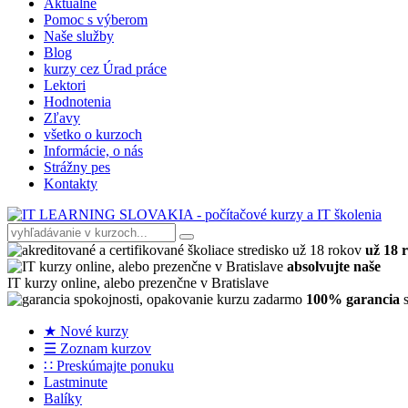
Aktuálne
Pomoc s výberom
Naše služby
Blog
kurzy cez Úrad práce
Lektori
Hodnotenia
Zľavy
všetko o kurzoch
Informácie, o nás
Strážny pes
Kontakty
už 18 
absolvujte naše
IT kurzy online, alebo prezenčne v Bratislave
100% garancia
s
★ Nové kurzy
☰ Zoznam kurzov
∷ Preskúmajte ponuku
Lastminute
Balíky