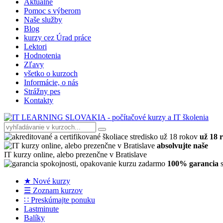
Aktuálne
Pomoc s výberom
Naše služby
Blog
kurzy cez Úrad práce
Lektori
Hodnotenia
Zľavy
všetko o kurzoch
Informácie, o nás
Strážny pes
Kontakty
už 18 
absolvujte naše
IT kurzy online, alebo prezenčne v Bratislave
100% garancia
s
★ Nové kurzy
☰ Zoznam kurzov
∷ Preskúmajte ponuku
Lastminute
Balíky