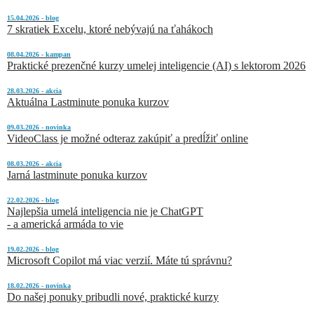
15.04.2026 - blog
7 skratiek Excelu, ktoré nebývajú na ťahákoch
08.04.2026 - kampan
Praktické prezenčné kurzy umelej inteligencie (AI) s lektorom 2026
28.03.2026 - akcia
Aktuálna Lastminute ponuka kurzov
09.03.2026 - novinka
VideoClass je možné odteraz zakúpiť a predĺžiť online
08.03.2026 - akcia
Jarná lastminute ponuka kurzov
22.02.2026 - blog
Najlepšia umelá inteligencia nie je ChatGPT
- a americká armáda to vie
19.02.2026 - blog
Microsoft Copilot má viac verzií. Máte tú správnu?
18.02.2026 - novinka
Do našej ponuky pribudli nové, praktické kurzy