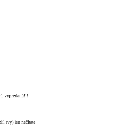
+1 vypredaná!!!
í, (vy) len nečítate.