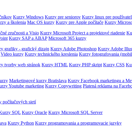
očníkov
Kurzy Windows
Kurzy pre seniorov
Kurzy linux pre používate
rzy a školenia
Mac OS kurzy
Kurzy pre Apple počítače
Kurzy Microso
čné zručnosti a Visio
Kurzy Microsoft Project a projektové riadenie
Ku
oint
Kurzy SAP a ABAP
Microsoft 365 kurzy
y grafiky - grafický dizajn
Kurzy Adobe Photoshop
Kurzy Adobe Illus
Video kurzy
Kurzy technického kreslenia
Kurzy fotografovania (mobi
y tvorby web stránok
Kurzy HTML
Kurzy PHP skript
Kurzy CSS
Kur
urzy
Marketingové kurzy Bratislava
Kurzy Facebook marketingu a Me
urzy Youtube marketing
Kurzy Copywriting
Platená reklama na Faceb
 počítačových sietí
Kurzy SQL
Kurzy Oracle
Kurzy Microsoft SQL Server
Java
Kurzy Python
Kurzy programovania a programovacie jazyky