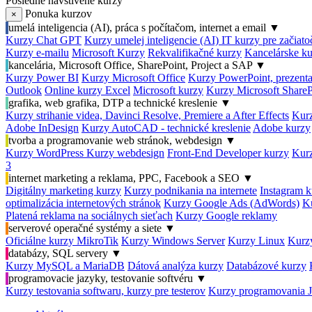
Posledné navštívené kurzy
Ponuka kurzov
×
umelá inteligencia (AI), práca s počítačom, internet a email
▼
Kurzy Chat GPT
Kurzy umelej inteligencie (AI)
IT kurzy pre začiat
Kurzy e-mailu
Microsoft Kurzy
Rekvalifikačné kurzy
Kancelárske ku
kancelária, Microsoft Office, SharePoint, Project a SAP
▼
Kurzy Power BI
Kurzy Microsoft Office
Kurzy PowerPoint, prezenta
Outlook
Online kurzy Excel
Microsoft kurzy
Kurzy Microsoft ShareP
grafika, web grafika, DTP a technické kreslenie
▼
Kurzy strihanie videa, Davinci Resolve, Premiere a After Effects
Kurz
Adobe InDesign
Kurzy AutoCAD - technické kreslenie
Adobe kurzy
tvorba a programovanie web stránok, webdesign
▼
Kurzy WordPress
Kurzy webdesign
Front-End Developer kurzy
Kurz
3
internet marketing a reklama, PPC, Facebook a SEO
▼
Digitálny marketing kurzy
Kurzy podnikania na internete
Instagram k
optimalizácia internetových stránok
Kurzy Google Ads (AdWords)
K
Platená reklama na sociálnych sieťach
Kurzy Google reklamy
serverové operačné systémy a siete
▼
Oficiálne kurzy MikroTik
Kurzy Windows Server
Kurzy Linux
Kurzy
databázy, SQL servery
▼
Kurzy MySQL a MariaDB
Dátová analýza kurzy
Databázové kurzy
programovacie jazyky, testovanie softvéru
▼
Kurzy testovania softwaru, kurzy pre testerov
Kurzy programovania 