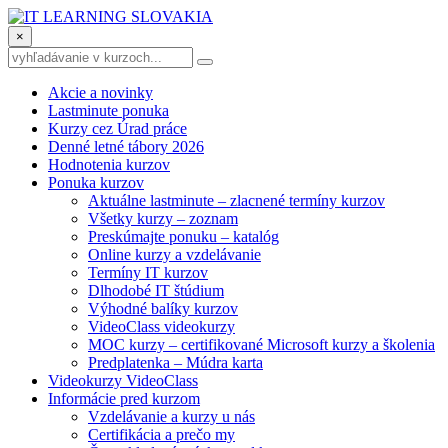
×
Akcie a novinky
Lastminute ponuka
Kurzy cez Úrad práce
Denné letné tábory 2026
Hodnotenia kurzov
Ponuka kurzov
Aktuálne lastminute – zlacnené termíny kurzov
Všetky kurzy – zoznam
Preskúmajte ponuku – katalóg
Online kurzy a vzdelávanie
Termíny IT kurzov
Dlhodobé IT štúdium
Výhodné balíky kurzov
VideoClass videokurzy
MOC kurzy – certifikované Microsoft kurzy a školenia
Predplatenka – Múdra karta
Videokurzy VideoClass
Informácie pred kurzom
Vzdelávanie a kurzy u nás
Certifikácia a prečo my