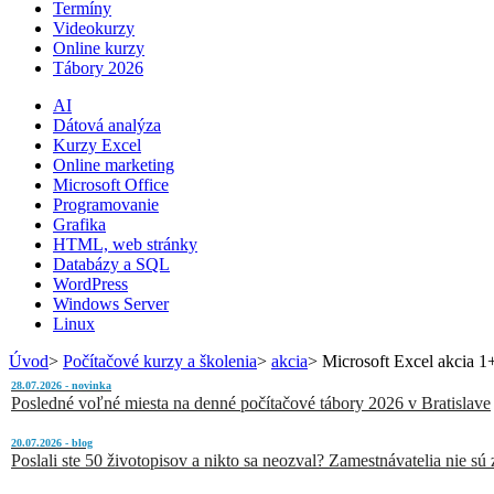
Termíny
Videokurzy
Online kurzy
Tábory 2026
AI
Dátová analýza
Kurzy Excel
Online marketing
Microsoft Office
Programovanie
Grafika
HTML, web stránky
Databázy a SQL
WordPress
Windows Server
Linux
Úvod
>
Počítačové kurzy a školenia
>
akcia
>
Microsoft Excel akcia 1
28.07.2026 - novinka
Posledné voľné miesta na denné počítačové tábory 2026 v Bratislave
20.07.2026 - blog
Poslali ste 50 životopisov a nikto sa neozval? Zamestnávatelia nie sú zl