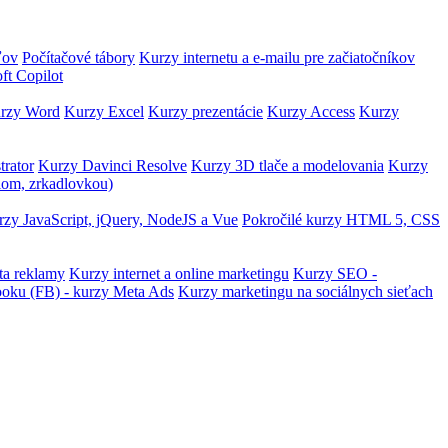
ľov
Počítačové tábory
Kurzy internetu a e-mailu pre začiatočníkov
ft Copilot
rzy Word
Kurzy Excel
Kurzy prezentácie
Kurzy Access
Kurzy
trator
Kurzy Davinci Resolve
Kurzy 3D tlače a modelovania
Kurzy
lom, zrkadlovkou)
zy JavaScript, jQuery, NodeJS a Vue
Pokročilé kurzy HTML 5, CSS
ta reklamy
Kurzy internet a online marketingu
Kurzy SEO -
ooku (FB) - kurzy Meta Ads
Kurzy marketingu na sociálnych sieťach