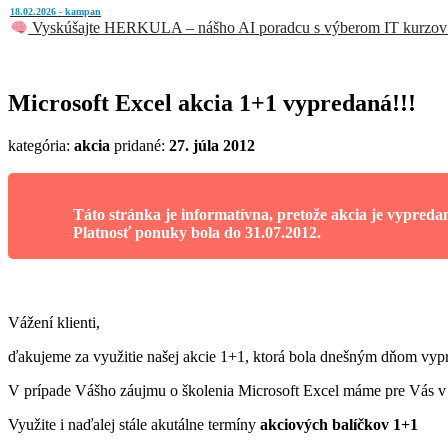
18.02.2026 - kampan
Vyskúšajte HERKULA – nášho AI poradcu s výberom IT kurzov
Microsoft Excel akcia 1+1 vypredaná!!!
kategória:
akcia
pridané:
27. júla 2012
Táto stránka je informatívna, pretože akcia je vypredan
Platnosť ponuky bola do 31.07.2012.
Vážení klienti,
ďakujeme za využitie našej akcie 1+1, ktorá bola dnešným dňom vyp
V prípade Vášho záujmu o školenia Microsoft Excel máme pre Vás v 
Využite i naďalej stále akutálne termíny
akciových balíčkov 1+1