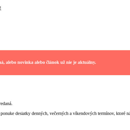
!
á, alebo novinka alebo článok už nie je aktuálny.
redaná.
ponuke desiatky denných, večerných a víkendových termínov, ktoré ná