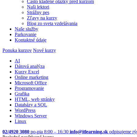
Často kladené otázky pred kurzom
Naši lektori
Strážny pes
Zľavy na kurzy
Blog zo sveta vzdelávania
Naše služby
Parkovanie
Kontaktné údaje
Ponuka kurzov
Nové kurzy
AI
Dátová analýza
Kurzy Excel
Online marketing
Microsoft Office
Programovanie
Grafika
HTML, web stránky
Databázy a SQL
WordPress
Windows Server
Linux
02/4920 3080
po-pia 8:00 – 16:30
info@itlearning.sk
odpisujeme rý