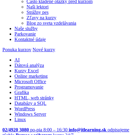
Často kladené otázky pred kurzom
Naši lektori
Strážny pes
Zľavy na kurzy
Blog zo sveta vzdelávania
Naše služby
Parkovanie
Kontaktné údaje
Ponuka kurzov
Nové kurzy
AI
Dátová analýza
Kurzy Excel
Online marketing
Microsoft Office
Programovanie
Grafika
HTML, web stránky
Databázy a SQL
WordPress
Windows Server
Linux
02/4920 3080
po-pia 8:00 – 16:30
info@itlearning.sk
odpisujeme