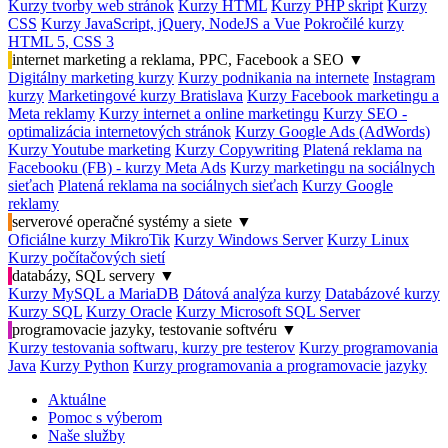
Kurzy tvorby web stránok
Kurzy HTML
Kurzy PHP skript
Kurzy
CSS
Kurzy JavaScript, jQuery, NodeJS a Vue
Pokročilé kurzy
HTML 5, CSS 3
internet marketing a reklama, PPC, Facebook a SEO
▼
Digitálny marketing kurzy
Kurzy podnikania na internete
Instagram
kurzy
Marketingové kurzy Bratislava
Kurzy Facebook marketingu a
Meta reklamy
Kurzy internet a online marketingu
Kurzy SEO -
optimalizácia internetových stránok
Kurzy Google Ads (AdWords)
Kurzy Youtube marketing
Kurzy Copywriting
Platená reklama na
Facebooku (FB) - kurzy Meta Ads
Kurzy marketingu na sociálnych
sieťach
Platená reklama na sociálnych sieťach
Kurzy Google
reklamy
serverové operačné systémy a siete
▼
Oficiálne kurzy MikroTik
Kurzy Windows Server
Kurzy Linux
Kurzy počítačových sietí
databázy, SQL servery
▼
Kurzy MySQL a MariaDB
Dátová analýza kurzy
Databázové kurzy
Kurzy SQL
Kurzy Oracle
Kurzy Microsoft SQL Server
programovacie jazyky, testovanie softvéru
▼
Kurzy testovania softwaru, kurzy pre testerov
Kurzy programovania
Java
Kurzy Python
Kurzy programovania a programovacie jazyky
Aktuálne
Pomoc s výberom
Naše služby