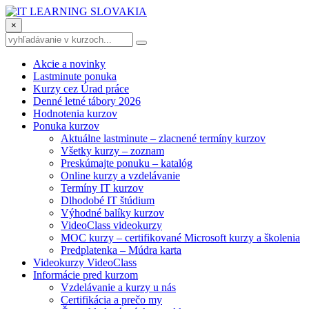
×
Akcie a novinky
Lastminute ponuka
Kurzy cez Úrad práce
Denné letné tábory 2026
Hodnotenia kurzov
Ponuka kurzov
Aktuálne lastminute – zlacnené termíny kurzov
Všetky kurzy – zoznam
Preskúmajte ponuku – katalóg
Online kurzy a vzdelávanie
Termíny IT kurzov
Dlhodobé IT štúdium
Výhodné balíky kurzov
VideoClass videokurzy
MOC kurzy – certifikované Microsoft kurzy a školenia
Predplatenka – Múdra karta
Videokurzy VideoClass
Informácie pred kurzom
Vzdelávanie a kurzy u nás
Certifikácia a prečo my