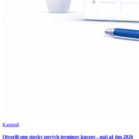
Kampaň
Otvorili sme stovky nových termínov kurzov - máj až jún 2026