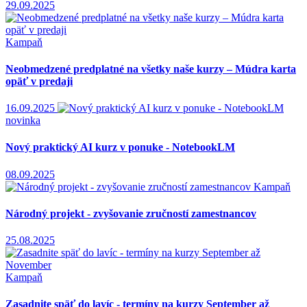
29.09.2025
Kampaň
Neobmedzené predplatné na všetky naše kurzy – Múdra karta
opäť v predaji
16.09.2025
novinka
Nový praktický AI kurz v ponuke - NotebookLM
08.09.2025
Kampaň
Národný projekt - zvyšovanie zručností zamestnancov
25.08.2025
Kampaň
Zasadnite späť do lavíc - termíny na kurzy September až