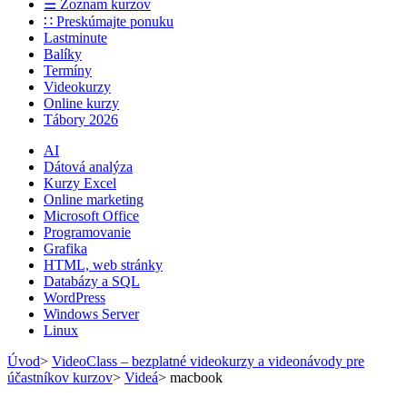
☰ Zoznam kurzov
∷ Preskúmajte ponuku
Lastminute
Balíky
Termíny
Videokurzy
Online kurzy
Tábory 2026
AI
Dátová analýza
Kurzy Excel
Online marketing
Microsoft Office
Programovanie
Grafika
HTML, web stránky
Databázy a SQL
WordPress
Windows Server
Linux
Úvod
>
VideoClass – bezplatné videokurzy a videonávody pre
účastníkov kurzov
>
Videá
>
macbook