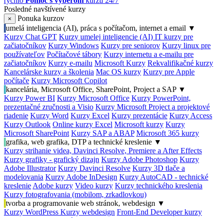
rýchlo
Pomoc s výberom
kurzu 24/7
Posledné navštívené kurzy
Ponuka kurzov
×
umelá inteligencia (AI), práca s počítačom, internet a email
▼
Kurzy Chat GPT
Kurzy umelej inteligencie (AI)
IT kurzy pre
začiatočníkov
Kurzy Windows
Kurzy pre seniorov
Kurzy linux pre
používateľov
Počítačové tábory
Kurzy internetu a e-mailu pre
začiatočníkov
Kurzy e-mailu
Microsoft Kurzy
Rekvalifikačné kurzy
Kancelárske kurzy a školenia
Mac OS kurzy
Kurzy pre Apple
počítače
Kurzy Microsoft Copilot
kancelária, Microsoft Office, SharePoint, Project a SAP
▼
Kurzy Power BI
Kurzy Microsoft Office
Kurzy PowerPoint,
prezentačné zručnosti a Visio
Kurzy Microsoft Project a projektové
riadenie
Kurzy Word
Kurzy Excel
Kurzy prezentácie
Kurzy Access
Kurzy Outlook
Online kurzy Excel
Microsoft kurzy
Kurzy
Microsoft SharePoint
Kurzy SAP a ABAP
Microsoft 365 kurzy
grafika, web grafika, DTP a technické kreslenie
▼
Kurzy strihanie videa, Davinci Resolve, Premiere a After Effects
Kurzy grafiky - grafický dizajn
Kurzy Adobe Photoshop
Kurzy
Adobe Illustrator
Kurzy Davinci Resolve
Kurzy 3D tlače a
modelovania
Kurzy Adobe InDesign
Kurzy AutoCAD - technické
kreslenie
Adobe kurzy
Video kurzy
Kurzy technického kreslenia
Kurzy fotografovania (mobilom, zrkadlovkou)
tvorba a programovanie web stránok, webdesign
▼
Kurzy WordPress
Kurzy webdesign
Front-End Developer kurzy