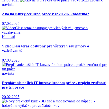
11.03.2025
novinka
Ako na Kurzy cez úrad práce v roku 2025 zadarmo?
07.03.2025
Kampaň
VideoClass teraz dostupný pre všetkých záujemcov o
vzdelávanie!
07.03.2025
novinka
Preplácanie našich IT kurzov úradom práce - projekt zručnosti
pre trh práce
20.02.2025