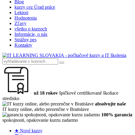
Blog
kurzy cez Úrad práce
Lektori
Hodnotenia
Zľavy
všetko o kurzoch
Informácie, o nás
Strážny pes
Kontakty
už 18 rokov
špičkové certifikované školiace
stredisko
absolvujte naše
IT kurzy online, alebo prezenčne v Bratislave
100% garancia
spokojnosti, opakovanie kurzu zadarmo
★ Nové kurzy