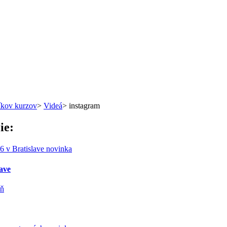
íkov kurzov
>
Videá
>
instagram
ie:
novinka
lave
ň