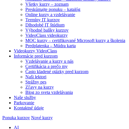
Všetky kurzy – zoznam
Preskúmajte ponuku – katalóg
Online kurzy a vzdelávanie
Termíny IT kurzov
Dlhodobé IT štúdium
Výhodné balíky kurzov
VideoClass videokurzy
MOC kurzy – certifikované Microsoft kurzy a školenia
Predplatenka – Múdra karta
Videokurzy VideoClass
Informácie pred kurzom
Vzdelávanie a kurzy u nás
Certifikácia a prečo my
Často kladené otázky pred kurzom
Naši lektori
Strážny pes
Zľavy na kurzy
Blog zo sveta vzdelávania
Naše služby
Parkovanie
Kontaktné údaje
Ponuka kurzov
Nové kurzy
AI