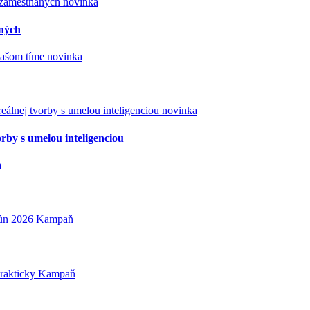
novinka
aných
novinka
novinka
orby s umelou inteligenciou
a
Kampaň
Kampaň