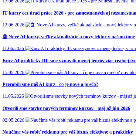
13.06.2026
IT kurzy cez úrad práce 2026 - pre zamestnaných aj nezamestn
12.06.2026
🤖 Nové AI kurzy, veľké aktualizácie a nový lektor v našom tíme
11.06.2026
Kurz AI prakticky III. sme vynovili: menej teórie, viac reálnej tv
15.05.2026
novink
Prerobili sme náš AI kurz - čo je nové a prečo?
11.05.2026
Otvorili sme stovky nových termínov kurzov - máj až jún 2026
02.05.2026
Naučíme vás robiť reklamu pre váš biznis efektívne a prakticky