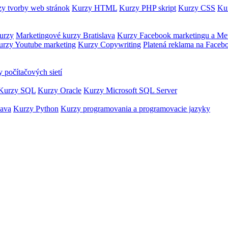
y tvorby web stránok
Kurzy HTML
Kurzy PHP skript
Kurzy CSS
Kur
urzy
Marketingové kurzy Bratislava
Kurzy Facebook marketingu a Me
urzy Youtube marketing
Kurzy Copywriting
Platená reklama na Faceb
 počítačových sietí
Kurzy SQL
Kurzy Oracle
Kurzy Microsoft SQL Server
Java
Kurzy Python
Kurzy programovania a programovacie jazyky