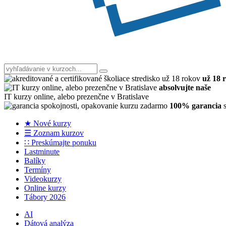
už 18 
absolvujte naše
IT kurzy online, alebo prezenčne v Bratislave
100% garancia
s
★ Nové kurzy
☰ Zoznam kurzov
∷ Preskúmajte ponuku
Lastminute
Balíky
Termíny
Videokurzy
Online kurzy
Tábory 2026
AI
Dátová analýza