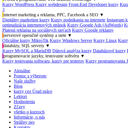
Kurzy WordPress
Kurzy webdesign
Front-End Developer kurzy
Kurz
3
internet marketing a reklama, PPC, Facebook a SEO
▼
Digitálny marketing kurzy
Kurzy podnikania na internete
Instagram k
optimalizácia internetových stránok
Kurzy Google Ads (AdWords)
K
Platená reklama na sociálnych sieťach
Kurzy Google reklamy
serverové operačné systémy a siete
▼
Oficiálne kurzy MikroTik
Kurzy Windows Server
Kurzy Linux
Kurzy
databázy, SQL servery
▼
Kurzy MySQL a MariaDB
Dátová analýza kurzy
Databázové kurzy
programovacie jazyky, testovanie softvéru
▼
Kurzy testovania softwaru, kurzy pre testerov
Kurzy programovania 
Aktuálne
Pomoc s výberom
Naše služby
Blog
kurzy cez Úrad práce
Lektori
Hodnotenia
Zľavy
všetko o kurzoch
Informácie, o nás
Strážny pes
Kontakty