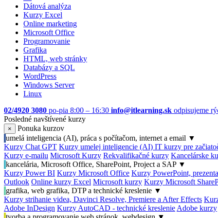
Dátová analýza
Kurzy Excel
Online marketing
Microsoft Office
Programovanie
Grafika
HTML, web stránky
Databázy a SQL
WordPress
Windows Server
Linux
02/4920 3080
po-pia 8:00 – 16:30
info@itlearning.sk
odpisujeme rý
Posledné navštívené kurzy
Ponuka kurzov
×
umelá inteligencia (AI), práca s počítačom, internet a email
▼
Kurzy Chat GPT
Kurzy umelej inteligencie (AI)
IT kurzy pre začiat
Kurzy e-mailu
Microsoft Kurzy
Rekvalifikačné kurzy
Kancelárske ku
kancelária, Microsoft Office, SharePoint, Project a SAP
▼
Kurzy Power BI
Kurzy Microsoft Office
Kurzy PowerPoint, prezenta
Outlook
Online kurzy Excel
Microsoft kurzy
Kurzy Microsoft ShareP
grafika, web grafika, DTP a technické kreslenie
▼
Kurzy strihanie videa, Davinci Resolve, Premiere a After Effects
Kurz
Adobe InDesign
Kurzy AutoCAD - technické kreslenie
Adobe kurzy
tvorba a programovanie web stránok, webdesign
▼