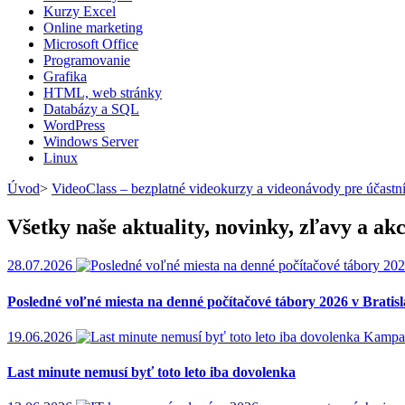
Kurzy Excel
Online marketing
Microsoft Office
Programovanie
Grafika
HTML, web stránky
Databázy a SQL
WordPress
Windows Server
Linux
Úvod
>
VideoClass – bezplatné videokurzy a videonávody pre účastn
Všetky naše aktuality, novinky, zľavy a akc
28.07.2026
Posledné voľné miesta na denné počítačové tábory 2026 v Bratis
19.06.2026
Kampa
Last minute nemusí byť toto leto iba dovolenka