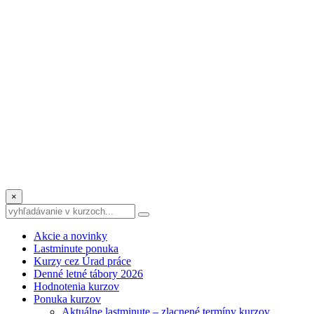
×
Akcie a novinky
Lastminute ponuka
Kurzy cez Úrad práce
Denné letné tábory 2026
Hodnotenia kurzov
Ponuka kurzov
Aktuálne lastminute – zlacnené termíny kurzov