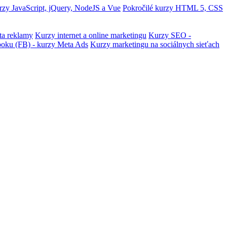
zy JavaScript, jQuery, NodeJS a Vue
Pokročilé kurzy HTML 5, CSS
ta reklamy
Kurzy internet a online marketingu
Kurzy SEO -
ooku (FB) - kurzy Meta Ads
Kurzy marketingu na sociálnych sieťach