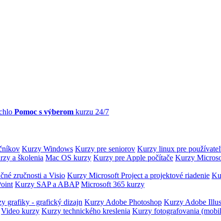
chlo
Pomoc s výberom
kurzu 24/7
očníkov
Kurzy Windows
Kurzy pre seniorov
Kurzy linux pre používate
rzy a školenia
Mac OS kurzy
Kurzy pre Apple počítače
Kurzy Microso
čné zručnosti a Visio
Kurzy Microsoft Project a projektové riadenie
Ku
oint
Kurzy SAP a ABAP
Microsoft 365 kurzy
y grafiky - grafický dizajn
Kurzy Adobe Photoshop
Kurzy Adobe Illus
Video kurzy
Kurzy technického kreslenia
Kurzy fotografovania (mobi