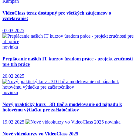
Kampaň
VideoClass teraz dostupný pre všetkých záujemcov o
vzdelávanie!
07.03.2025
novinka
Preplácanie našich IT kurzov úradom práce - projekt zručnosti
pre trh práce
20.02.2025
novinka
Nový praktický kurz - 3D tlač a modelovanie od nápadu k
hotovému výtlačku pre začiatočníkov
19.02.2025
novinka
Nové videokurzy vo VideoClass 2025