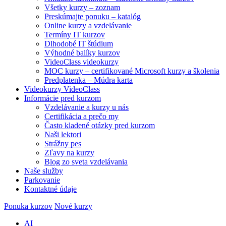
Všetky kurzy – zoznam
Preskúmajte ponuku – katalóg
Online kurzy a vzdelávanie
Termíny IT kurzov
Dlhodobé IT štúdium
Výhodné balíky kurzov
VideoClass videokurzy
MOC kurzy – certifikované Microsoft kurzy a školenia
Predplatenka – Múdra karta
Videokurzy VideoClass
Informácie pred kurzom
Vzdelávanie a kurzy u nás
Certifikácia a prečo my
Často kladené otázky pred kurzom
Naši lektori
Strážny pes
Zľavy na kurzy
Blog zo sveta vzdelávania
Naše služby
Parkovanie
Kontaktné údaje
Ponuka kurzov
Nové kurzy
AI