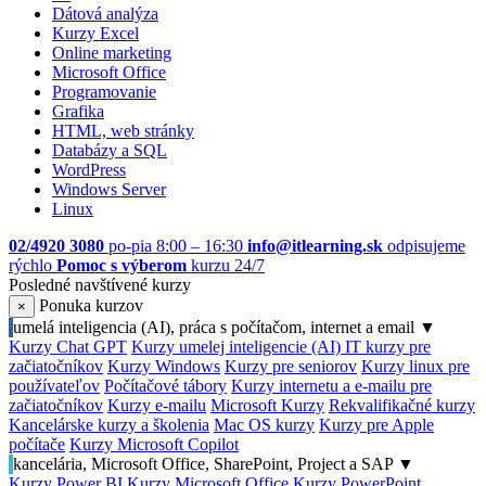
Dátová analýza
Kurzy Excel
Online marketing
Microsoft Office
Programovanie
Grafika
HTML, web stránky
Databázy a SQL
WordPress
Windows Server
Linux
02/4920 3080
po-pia 8:00 – 16:30
info@itlearning.sk
odpisujeme
rýchlo
Pomoc s výberom
kurzu 24/7
Posledné navštívené kurzy
Ponuka kurzov
×
umelá inteligencia (AI), práca s počítačom, internet a email
▼
Kurzy Chat GPT
Kurzy umelej inteligencie (AI)
IT kurzy pre
začiatočníkov
Kurzy Windows
Kurzy pre seniorov
Kurzy linux pre
používateľov
Počítačové tábory
Kurzy internetu a e-mailu pre
začiatočníkov
Kurzy e-mailu
Microsoft Kurzy
Rekvalifikačné kurzy
Kancelárske kurzy a školenia
Mac OS kurzy
Kurzy pre Apple
počítače
Kurzy Microsoft Copilot
kancelária, Microsoft Office, SharePoint, Project a SAP
▼
Kurzy Power BI
Kurzy Microsoft Office
Kurzy PowerPoint,