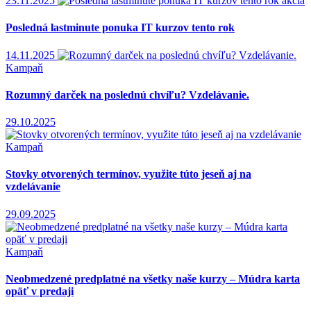
23.11.2025
akcia
Posledná lastminute ponuka IT kurzov tento rok
14.11.2025
Kampaň
Rozumný darček na poslednú chvíľu? Vzdelávanie.
29.10.2025
Kampaň
Stovky otvorených termínov, využite túto jeseň aj na
vzdelávanie
29.09.2025
Kampaň
Neobmedzené predplatné na všetky naše kurzy – Múdra karta
opäť v predaji