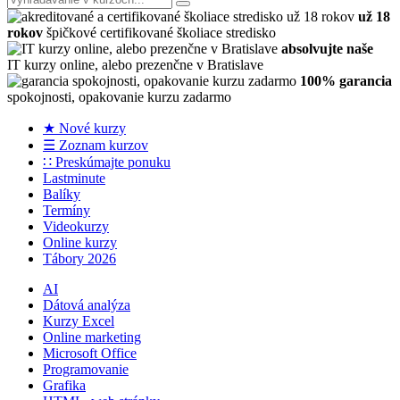
už 18
rokov
špičkové certifikované školiace stredisko
absolvujte naše
IT kurzy online, alebo prezenčne v Bratislave
100% garancia
spokojnosti, opakovanie kurzu zadarmo
★ Nové kurzy
☰ Zoznam kurzov
∷ Preskúmajte ponuku
Lastminute
Balíky
Termíny
Videokurzy
Online kurzy
Tábory 2026
AI
Dátová analýza
Kurzy Excel
Online marketing
Microsoft Office
Programovanie
Grafika