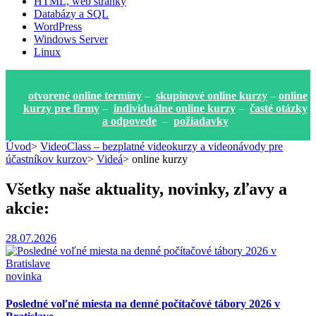
HTML, web stránky
Databázy a SQL
WordPress
Windows Server
Linux
otvorené online termíny
–
skupinové online kurzy
–
online
kurzy pre firmy
–
individuálne online kurzy
–
časté otázky
a odpovede
–
požiadavky
Úvod
>
VideoClass – bezplatné videokurzy a videonávody pre
účastníkov kurzov
>
Videá
>
online kurzy
Všetky naše aktuality, novinky, zľavy a
akcie:
28.07.2026
novinka
Posledné voľné miesta na denné počítačové tábory 2026 v