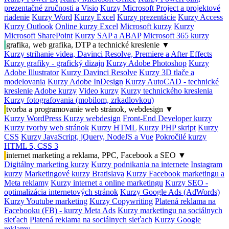
prezentačné zručnosti a Visio
Kurzy Microsoft Project a projektové
riadenie
Kurzy Word
Kurzy Excel
Kurzy prezentácie
Kurzy Access
Kurzy Outlook
Online kurzy Excel
Microsoft kurzy
Kurzy
Microsoft SharePoint
Kurzy SAP a ABAP
Microsoft 365 kurzy
grafika, web grafika, DTP a technické kreslenie
▼
Kurzy strihanie videa, Davinci Resolve, Premiere a After Effects
Kurzy grafiky - grafický dizajn
Kurzy Adobe Photoshop
Kurzy
Adobe Illustrator
Kurzy Davinci Resolve
Kurzy 3D tlače a
modelovania
Kurzy Adobe InDesign
Kurzy AutoCAD - technické
kreslenie
Adobe kurzy
Video kurzy
Kurzy technického kreslenia
Kurzy fotografovania (mobilom, zrkadlovkou)
tvorba a programovanie web stránok, webdesign
▼
Kurzy WordPress
Kurzy webdesign
Front-End Developer kurzy
Kurzy tvorby web stránok
Kurzy HTML
Kurzy PHP skript
Kurzy
CSS
Kurzy JavaScript, jQuery, NodeJS a Vue
Pokročilé kurzy
HTML 5, CSS 3
internet marketing a reklama, PPC, Facebook a SEO
▼
Digitálny marketing kurzy
Kurzy podnikania na internete
Instagram
kurzy
Marketingové kurzy Bratislava
Kurzy Facebook marketingu a
Meta reklamy
Kurzy internet a online marketingu
Kurzy SEO -
optimalizácia internetových stránok
Kurzy Google Ads (AdWords)
Kurzy Youtube marketing
Kurzy Copywriting
Platená reklama na
Facebooku (FB) - kurzy Meta Ads
Kurzy marketingu na sociálnych
sieťach
Platená reklama na sociálnych sieťach
Kurzy Google
reklamy