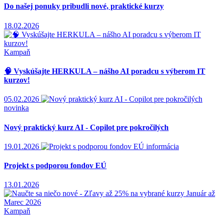
Do našej ponuky pribudli nové, praktické kurzy
18.02.2026
Kampaň
🧠 Vyskúšajte HERKULA – nášho AI poradcu s výberom IT
kurzov!
05.02.2026
novinka
Nový praktický kurz AI - Copilot pre pokročilých
19.01.2026
informácia
Projekt s podporou fondov EÚ
13.01.2026
Kampaň