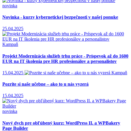
novinka
Novinka - kurzy kybernetickej bezpečnosti v našej ponuke
25.04.2025
Kampaň
Projekt Modernizácia služieb trhu práce - Príspevok až do 1600
EUR na IT školenia pre HR profesionálov a personalistov
15.04.2025
Kampaň
Pozrite si naše učebne – ako to u nás vyzerá
15.04.2025
novinka
Nový dych pre obľúbený kurz: WordPress II. a WPBakery
Page Builder