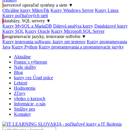
serverové operačné systémy a siete
▼
Oficiálne kurzy MikroTik
Kurzy Windows Server
Kurzy Linux
Kurzy počítačových sietí
databázy, SQL servery
▼
Kurzy MySQL a MariaDB
Dátová analýza kurzy
Databázové kurzy
Kurzy SQL
Kurzy Oracle
Kurzy Microsoft SQL Server
programovacie jazyky, testovanie softvéru
▼
Kurzy testovania softwaru, kurzy pre testerov
Kurzy programovania
Java
Kurzy Python
Kurzy programovania a programovacie jazyky
Aktuálne
Pomoc s výberom
Naše služby
Blog
kurzy cez Úrad práce
Lektori
Hodnotenia
Zľavy
všetko o kurzoch
Informácie, o nás
Strážny pes
Kontakty