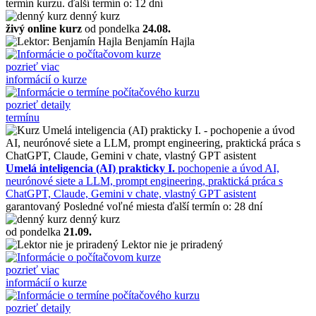
termín kurzu.
ďalší termín o: 12 dní
denný kurz
živý online kurz
od pondelka
24.08.
Benjamín Hajla
pozrieť viac
informácií o kurze
pozrieť detaily
termínu
Umelá inteligencia (AI) prakticky I.
pochopenie a úvod AI,
neurónové siete a LLM, prompt engineering, praktická práca s
ChatGPT, Claude, Gemini v chate, vlastný GPT asistent
garantovaný
Posledné voľné miesta
ďalší termín o: 28 dní
denný kurz
od pondelka
21.09.
Lektor nie je priradený
pozrieť viac
informácií o kurze
pozrieť detaily