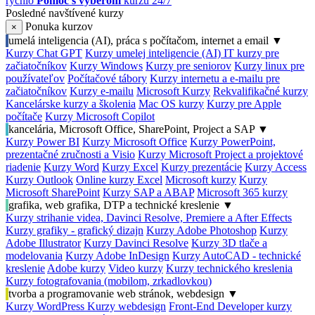
rýchlo
Pomoc s výberom
kurzu 24/7
Posledné navštívené kurzy
Ponuka kurzov
×
umelá inteligencia (AI), práca s počítačom, internet a email
▼
Kurzy Chat GPT
Kurzy umelej inteligencie (AI)
IT kurzy pre
začiatočníkov
Kurzy Windows
Kurzy pre seniorov
Kurzy linux pre
používateľov
Počítačové tábory
Kurzy internetu a e-mailu pre
začiatočníkov
Kurzy e-mailu
Microsoft Kurzy
Rekvalifikačné kurzy
Kancelárske kurzy a školenia
Mac OS kurzy
Kurzy pre Apple
počítače
Kurzy Microsoft Copilot
kancelária, Microsoft Office, SharePoint, Project a SAP
▼
Kurzy Power BI
Kurzy Microsoft Office
Kurzy PowerPoint,
prezentačné zručnosti a Visio
Kurzy Microsoft Project a projektové
riadenie
Kurzy Word
Kurzy Excel
Kurzy prezentácie
Kurzy Access
Kurzy Outlook
Online kurzy Excel
Microsoft kurzy
Kurzy
Microsoft SharePoint
Kurzy SAP a ABAP
Microsoft 365 kurzy
grafika, web grafika, DTP a technické kreslenie
▼
Kurzy strihanie videa, Davinci Resolve, Premiere a After Effects
Kurzy grafiky - grafický dizajn
Kurzy Adobe Photoshop
Kurzy
Adobe Illustrator
Kurzy Davinci Resolve
Kurzy 3D tlače a
modelovania
Kurzy Adobe InDesign
Kurzy AutoCAD - technické
kreslenie
Adobe kurzy
Video kurzy
Kurzy technického kreslenia
Kurzy fotografovania (mobilom, zrkadlovkou)
tvorba a programovanie web stránok, webdesign
▼
Kurzy WordPress
Kurzy webdesign
Front-End Developer kurzy