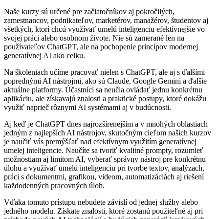
Naše kurzy sú určené pre začiatočníkov aj pokročilých,
zamestnancov, podnikateľov, marketérov, manažérov, študentov aj
všetkých, ktorí chcú využívať umelú inteligenciu efektívnejšie vo
svojej práci alebo osobnom živote. Nie sú zamerané len na
používateľov ChatGPT, ale na pochopenie princípov modernej
generatívnej AI ako celku.
Na školeniach učíme pracovať nielen s ChatGPT, ale aj s ďalšími
poprednými AI nástrojmi, ako sú Claude, Google Gemini a ďalšie
aktuálne platformy. Účastníci sa neučia ovládať jednu konkrétnu
aplikáciu, ale získavajú znalosti a praktické postupy, ktoré dokážu
využiť naprieč rôznymi AI systémami aj v budúcnosti.
Aj keď je ChatGPT dnes najrozšírenejším a v mnohých oblastiach
jedným z najlepších AI nástrojov, skutočným cieľom našich kurzov
je naučiť vás premýšľať nad efektívnym využitím generatívnej
umelej inteligencie. Naučíte sa tvoriť kvalitné prompty, rozumieť
možnostiam aj limitom AI, vyberať správny nástroj pre konkrétnu
úlohu a využívať umelú inteligenciu pri tvorbe textov, analýzach,
práci s dokumentmi, grafikou, videom, automatizáciách aj riešení
každodenných pracovných úloh.
Vďaka tomuto prístupu nebudete závislí od jednej služby alebo
jedného modelu. Získate znalosti, ktoré zostanú použiteľné aj pri