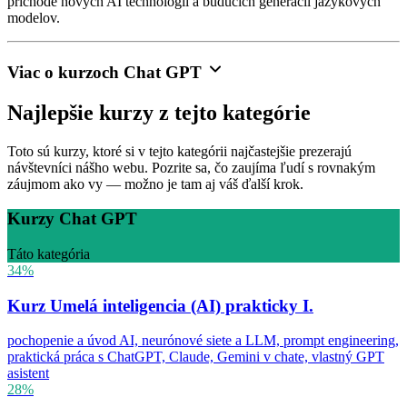
príchode nových AI technológií a budúcich generácií jazykových
modelov.
Viac o kurzoch Chat GPT
Najlepšie kurzy z tejto kategórie
Toto sú kurzy, ktoré si v tejto kategórii najčastejšie prezerajú
návštevníci nášho webu. Pozrite sa, čo zaujíma ľudí s rovnakým
záujmom ako vy — možno je tam aj váš ďalší krok.
Kurzy Chat GPT
Táto kategória
34%
Kurz Umelá inteligencia (AI) prakticky I.
pochopenie a úvod AI, neurónové siete a LLM, prompt engineering,
praktická práca s ChatGPT, Claude, Gemini v chate, vlastný GPT
asistent
28%