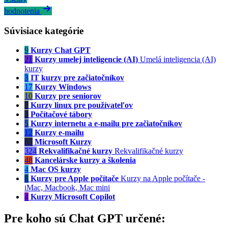
hodnotenia
Súvisiace kategórie
9
Kurzy Chat GPT
21
Kurzy umelej inteligencie (AI)
Umelá inteligencia (AI)
kurzy
3
IT kurzy pre začiatočníkov
17
Kurzy Windows
10
Kurzy pre seniorov
7
Kurzy linux pre používateľov
3
Počítačové tábory
5
Kurzy internetu a e-mailu pre začiatočníkov
12
Kurzy e-mailu
83
Microsoft Kurzy
324
Rekvalifikačné kurzy
Rekvalifikačné kurzy
48
Kancelárske kurzy a školenia
4
Mac OS kurzy
8
Kurzy pre Apple počítače
Kurzy na Apple počítače -
iMac, Macbook, Mac mini
4
Kurzy Microsoft Copilot
Pre koho sú Chat GPT určené: