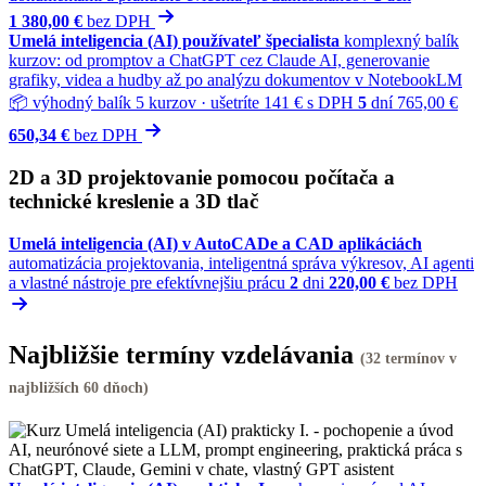
1 380,00 €
bez
DPH
Umelá inteligencia (AI) používateľ špecialista
komplexný balík
kurzov: od promptov a ChatGPT cez Claude AI, generovanie
grafiky, videa a hudby až po analýzu dokumentov v NotebookLM
📦 výhodný balík 5 kurzov · ušetríte 141 € s DPH
5
dní
765,00 €
650,34 €
bez
DPH
2D a 3D projektovanie pomocou počítača a
technické kreslenie a 3D tlač
Umelá inteligencia (AI) v AutoCADe a CAD aplikáciách
automatizácia projektovania, inteligentná správa výkresov, AI agenti
a vlastné nástroje pre efektívnejšiu prácu
2
dni
220,00 €
bez
DPH
Najbližšie termíny vzdelávania
(32 termínov v
najbližších 60 dňoch)