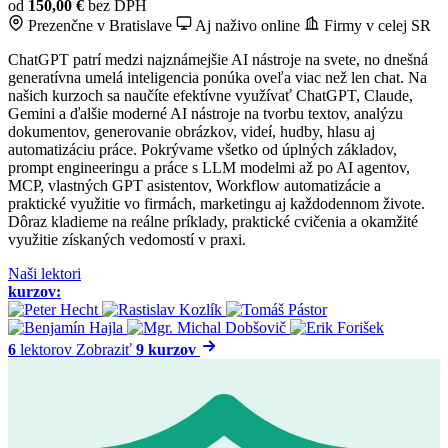
od
150,00 €
bez DPH
Prezenčne v Bratislave
Aj naživo online
Firmy v celej SR
ChatGPT patrí medzi najznámejšie AI nástroje na svete, no dnešná
generatívna umelá inteligencia ponúka oveľa viac než len chat. Na
našich kurzoch sa naučíte efektívne využívať ChatGPT, Claude,
Gemini a ďalšie moderné AI nástroje na tvorbu textov, analýzu
dokumentov, generovanie obrázkov, videí, hudby, hlasu aj
automatizáciu práce. Pokrývame všetko od úplných základov,
prompt engineeringu a práce s LLM modelmi až po AI agentov,
MCP, vlastných GPT asistentov, Workflow automatizácie a
praktické využitie vo firmách, marketingu aj každodennom živote.
Dôraz kladieme na reálne príklady, praktické cvičenia a okamžité
využitie získaných vedomostí v praxi.
Naši lektori
kurzov:
6
lektorov
Zobraziť
9 kurzov