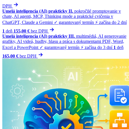
DPH
Umelá inteligencia (AI) prakticky II.
pokročilé promptovanie v
chate, AI agenti, MCP, Thinking mode a praktické cvičenia v
ChatGPT, Claude a Gemini
✓ garantovaný termín
⚡ začína do 2 dní
1
deň
155,00 €
bez
DPH
Umelá inteligencia (AI) prakticky III.
multimédiá, AI generovanie
grafiky, AI videá, hudby, hlasu a práca s dokumentami PDF, Word,
Excel a PowerPoint
✓ garantovaný termín
⚡ začína do 3 dní
1
deň
165,00 €
bez
DPH