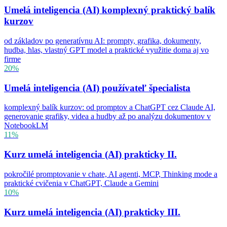
Umelá inteligencia (AI) komplexný praktický balík
kurzov
od základov po generatívnu AI: prompty, grafika, dokumenty,
hudba, hlas, vlastný GPT model a praktické využitie doma aj vo
firme
20%
Umelá inteligencia (AI) používateľ špecialista
komplexný balík kurzov: od promptov a ChatGPT cez Claude AI,
generovanie grafiky, videa a hudby až po analýzu dokumentov v
NotebookLM
11%
Kurz umelá inteligencia (AI) prakticky II.
pokročilé promptovanie v chate, AI agenti, MCP, Thinking mode a
praktické cvičenia v ChatGPT, Claude a Gemini
10%
Kurz umelá inteligencia (AI) prakticky III.