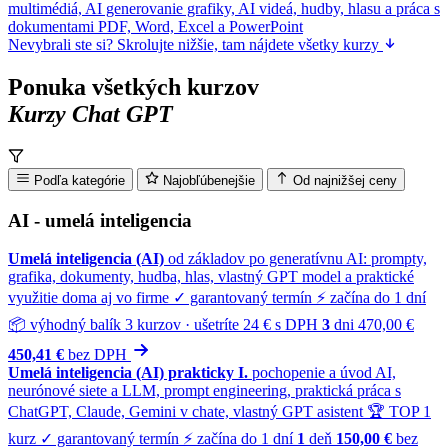
multimédiá, AI generovanie grafiky, AI videá, hudby, hlasu a práca s
dokumentami PDF, Word, Excel a PowerPoint
Nevybrali ste si? Skrolujte nižšie, tam nájdete všetky kurzy
Ponuka všetkých kurzov
Kurzy Chat GPT
Podľa kategórie
Najobľúbenejšie
Od najnižšej ceny
AI - umelá inteligencia
Umelá inteligencia (AI)
od základov po generatívnu AI: prompty,
grafika, dokumenty, hudba, hlas, vlastný GPT model a praktické
využitie doma aj vo firme
✓ garantovaný termín
⚡ začína do 1 dní
📦 výhodný balík 3 kurzov · ušetríte 24 € s DPH
3
dni
470,00 €
450,41 €
bez
DPH
Umelá inteligencia (AI) prakticky I.
pochopenie a úvod AI,
neurónové siete a LLM, prompt engineering, praktická práca s
ChatGPT, Claude, Gemini v chate, vlastný GPT asistent
🏆 TOP 1
kurz
✓ garantovaný termín
⚡ začína do 1 dní
1
deň
150,00 €
bez