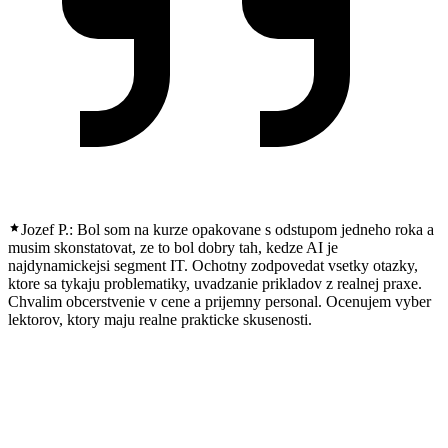
Jozef P.:
Bol som na kurze opakovane s odstupom jedneho roka a
musim skonstatovat, ze to bol dobry tah, kedze AI je
najdynamickejsi segment IT. Ochotny zodpovedat vsetky otazky,
ktore sa tykaju problematiky, uvadzanie prikladov z realnej praxe.
Chvalim obcerstvenie v cene a prijemny personal. Ocenujem vyber
lektorov, ktory maju realne prakticke skusenosti.