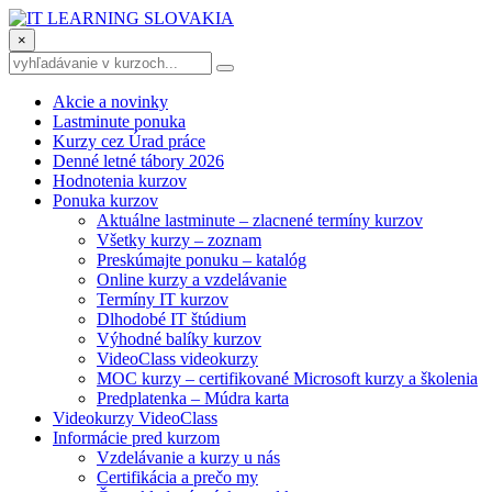
×
Akcie a novinky
Lastminute ponuka
Kurzy cez Úrad práce
Denné letné tábory 2026
Hodnotenia kurzov
Ponuka kurzov
Aktuálne lastminute – zlacnené termíny kurzov
Všetky kurzy – zoznam
Preskúmajte ponuku – katalóg
Online kurzy a vzdelávanie
Termíny IT kurzov
Dlhodobé IT štúdium
Výhodné balíky kurzov
VideoClass videokurzy
MOC kurzy – certifikované Microsoft kurzy a školenia
Predplatenka – Múdra karta
Videokurzy VideoClass
Informácie pred kurzom
Vzdelávanie a kurzy u nás
Certifikácia a prečo my