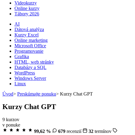
Videokurzy
Online kurzy
Tábory 2026
AI
Dátová analýza
Kurzy Excel
Online marketing
Microsoft Office
Programovanie
Grafika
HTML, web stránky
Databázy a SQL
WordPress
Windows Server
Linux
Úvod
>
Preskúmajte ponuku
>
Kurzy Chat GPT
Kurzy Chat GPT
9
kurzov
v ponuke
99,62 %
679
recenzií
32
termínov