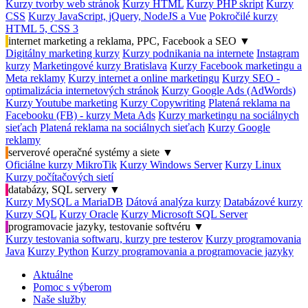
Kurzy tvorby web stránok
Kurzy HTML
Kurzy PHP skript
Kurzy
CSS
Kurzy JavaScript, jQuery, NodeJS a Vue
Pokročilé kurzy
HTML 5, CSS 3
internet marketing a reklama, PPC, Facebook a SEO
▼
Digitálny marketing kurzy
Kurzy podnikania na internete
Instagram
kurzy
Marketingové kurzy Bratislava
Kurzy Facebook marketingu a
Meta reklamy
Kurzy internet a online marketingu
Kurzy SEO -
optimalizácia internetových stránok
Kurzy Google Ads (AdWords)
Kurzy Youtube marketing
Kurzy Copywriting
Platená reklama na
Facebooku (FB) - kurzy Meta Ads
Kurzy marketingu na sociálnych
sieťach
Platená reklama na sociálnych sieťach
Kurzy Google
reklamy
serverové operačné systémy a siete
▼
Oficiálne kurzy MikroTik
Kurzy Windows Server
Kurzy Linux
Kurzy počítačových sietí
databázy, SQL servery
▼
Kurzy MySQL a MariaDB
Dátová analýza kurzy
Databázové kurzy
Kurzy SQL
Kurzy Oracle
Kurzy Microsoft SQL Server
programovacie jazyky, testovanie softvéru
▼
Kurzy testovania softwaru, kurzy pre testerov
Kurzy programovania
Java
Kurzy Python
Kurzy programovania a programovacie jazyky
Aktuálne
Pomoc s výberom
Naše služby