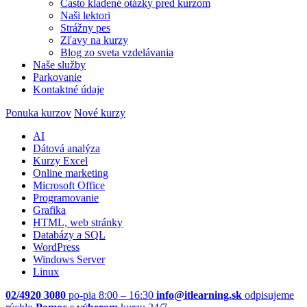
Často kladené otázky pred kurzom
Naši lektori
Strážny pes
Zľavy na kurzy
Blog zo sveta vzdelávania
Naše služby
Parkovanie
Kontaktné údaje
Ponuka kurzov
Nové kurzy
AI
Dátová analýza
Kurzy Excel
Online marketing
Microsoft Office
Programovanie
Grafika
HTML, web stránky
Databázy a SQL
WordPress
Windows Server
Linux
02/4920 3080
po-pia 8:00 – 16:30
info@itlearning.sk
odpisujeme