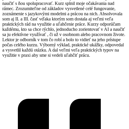
naučiť s ňou spolupracovať. Kurz splnil moje očakávania nad
rámec. Zrozumiteľne od základov vysvetlené celé fungovanie,
zoznámenie s jazykovými modelmi a prácou na nich. Absolvovala
som aj II. a III. časť vďaka ktorým som dostala aj veľmi veľa
praktických rád na využitie a uľahčenie práce. Kurzy odporúčam
každému, kto sa chce rýchlo, jednoducho zorientovať v AI a naučiť
sa ju efektívne využívať , či už v osobnom alebo pracovnom živote.
Lektor je odborník v tom čo robí a bolo to vidieť na jeho prístupe
počas celého kurzu. Výborný výklad, praktické ukážky, odpovedal
a vysvetlil každú otázku. A dal veľmi veľa praktických typov na
využitie v praxi aby sme si vedeli uľahčiť prácu.