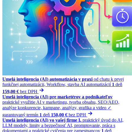
Umelá inteligencia (AI) automatizácia v praxi
od chatu k prvej
funkčnej automatizácii, Workflow, stavba AI automatizácií
1
deň
159,00 €
bez
DPH
Umelá inteligencia (AI) pre marketérov a podnikateľov
praktické využitie AI v marketingu, tvorba obsahu, SEO/AEO,
analýze konkurencie, kampane, analýzy, grafika a video
✓
garantovaný termín
1
deň
150,00 €
bez
DPH
Umelá inteligencia (AI) vo vašej firme I.
praktický úvod do AI,
LLM modely, limity a bezpečnosť AI, promptovanie, práca s
dokumentami a praktické cvičenia pre zamestnancov
1
deň