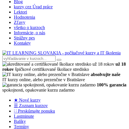
Blog
kurzy cez Úrad práce
Lektori
Hodnotenia
Zľavy
všetko o kurzoch
Informácie, o nás
Strážny pes
Kontakty
už 18
rokov
špičkové certifikované školiace stredisko
absolvujte naše
IT kurzy online, alebo prezenčne v Bratislave
100% garancia
spokojnosti, opakovanie kurzu zadarmo
★ Nové kurzy
☰ Zoznam kurzov
∷ Preskúmajte ponuku
Lastminute
Balíky
Termíny