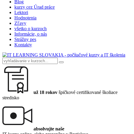
Blog
kurzy cez Úrad práce
Lektori
Hodnotenia
Zľavy
všetko o kurzoch
Informácie, o nás
Strážny pes
Kontakty
už 18 rokov
špičkové certifikované školiace
stredisko
absolvujte naše