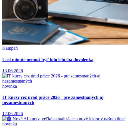
Kampaň
Last minute nemusí byť toto leto iba dovolenka
13.06.2026
novinka
IT kurzy cez úrad práce 2026 - pre zamestnaných aj
nezamestnaných
12.06.2026
novinka