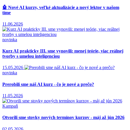
🤖 Nové AI kurzy, veľké aktualizácie a nový lektor v našom
tíme
11.06.2026
novinka
Kurz AI prakticky III. sme vynovili: menej teórie, viac reálnej
tvorby s umelou inteligenciou
15.05.2026
novinka
Prerobili sme náš AI kurz - čo je nové a prečo?
11.05.2026
Kampaň
Otvorili sme stovky nových termínov kurzov - máj až jún 2026
02.05.2026