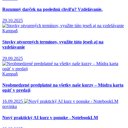
Rozumný darček na poslednú chvíľu? Vzdelávanie.
29.10.2025
Kampaň
Stovky otvorených termínov, využite túto jeseň aj na
vzdelávanie
29.09.2025
Kampaň
Neobmedzené predplatné na všetky naše kurzy – Múdra karta
opäť v predaji
16.09.2025
novinka
Nový praktický AI kurz v ponuke - NotebookLM