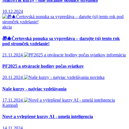
MikroTik kurzy - sme oficiálne školiace stredisko
10.12.2024
akcia
🎁🎄Čertovská ponuka sa vypredáva – darujte (si) tento rok
pod stromček vzdelanie!
21.11.2024
informácia
PF2025 a otváracie hodiny počas sviatkov
20.11.2024
novinka
Naše kurzy - najviac vzdelávania
17.11.2024
Kampaň
Nové a vylepšené kurzy AI - umelá inteligencia
14.11.2024