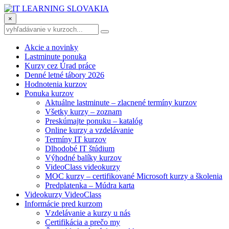
×
Akcie a novinky
Lastminute ponuka
Kurzy cez Úrad práce
Denné letné tábory 2026
Hodnotenia kurzov
Ponuka kurzov
Aktuálne lastminute – zlacnené termíny kurzov
Všetky kurzy – zoznam
Preskúmajte ponuku – katalóg
Online kurzy a vzdelávanie
Termíny IT kurzov
Dlhodobé IT štúdium
Výhodné balíky kurzov
VideoClass videokurzy
MOC kurzy – certifikované Microsoft kurzy a školenia
Predplatenka – Múdra karta
Videokurzy VideoClass
Informácie pred kurzom
Vzdelávanie a kurzy u nás
Certifikácia a prečo my