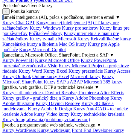
rýchlo
Pomoc s výberom
kurzu 24/7
Posledné navštívené kurzy
Ponuka kurzov
×
umelá inteligencia (AI), práca s počítačom, internet a email
▼
Kurzy Chat GPT
Kurzy umelej inteligencie (AI)
IT kurzy pre
začiatočníkov
Kurzy Windows
Kurzy pre seniorov
Kurzy linux pre
používateľov
Počítačové tábory
Kurzy internetu a e-mailu pre
začiatočníkov
Kurzy e-mailu
Microsoft Kurzy
Rekvalifikačné kurzy
Kancelárske kurzy a školenia
Mac OS kurzy
Kurzy pre Apple
počítače
Kurzy Microsoft Copilot
kancelária, Microsoft Office, SharePoint, Project a SAP
▼
Kurzy Power BI
Kurzy Microsoft Office
Kurzy PowerPoint,
prezentačné zručnosti a Visio
Kurzy Microsoft Project a projektové
riadenie
Kurzy Word
Kurzy Excel
Kurzy prezentácie
Kurzy Access
Kurzy Outlook
Online kurzy Excel
Microsoft kurzy
Kurzy
Microsoft SharePoint
Kurzy SAP a ABAP
Microsoft 365 kurzy
grafika, web grafika, DTP a technické kreslenie
▼
Kurzy strihanie videa, Davinci Resolve, Premiere a After Effects
Kurzy grafiky - grafický dizajn
Kurzy Adobe Photoshop
Kurzy
Adobe Illustrator
Kurzy Davinci Resolve
Kurzy 3D tlače a
modelovania
Kurzy Adobe InDesign
Kurzy AutoCAD - technické
kreslenie
Adobe kurzy
Video kurzy
Kurzy technického kreslenia
Kurzy fotografovania (mobilom, zrkadlovkou)
tvorba a programovanie web stránok, webdesign
▼
Kurzy WordPress
Kurzy webdesign
Front-End Developer kurzy