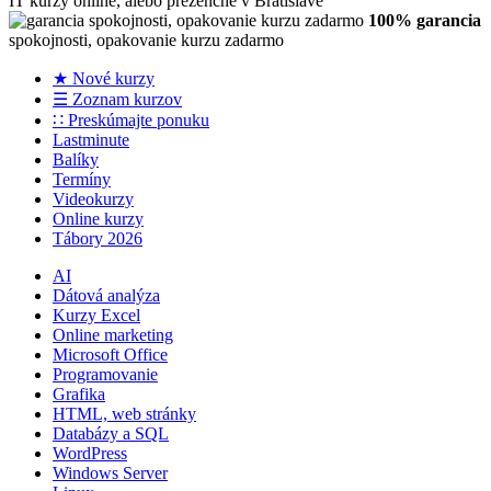
IT kurzy online, alebo prezenčne v Bratislave
100% garancia
spokojnosti, opakovanie kurzu zadarmo
★ Nové kurzy
☰ Zoznam kurzov
∷ Preskúmajte ponuku
Lastminute
Balíky
Termíny
Videokurzy
Online kurzy
Tábory 2026
AI
Dátová analýza
Kurzy Excel
Online marketing
Microsoft Office
Programovanie
Grafika
HTML, web stránky
Databázy a SQL
WordPress
Windows Server