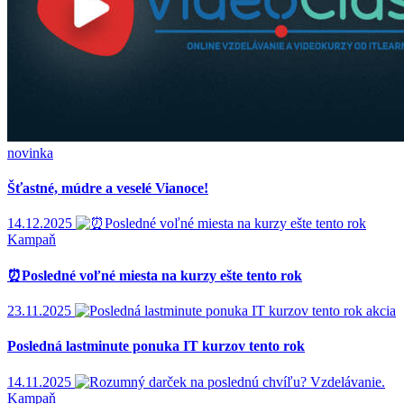
novinka
Šťastné, múdre a veselé Vianoce!
14.12.2025
Kampaň
⏰Posledné voľné miesta na kurzy ešte tento rok
23.11.2025
akcia
Posledná lastminute ponuka IT kurzov tento rok
14.11.2025
Kampaň