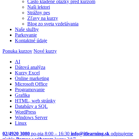
Často kladené otázky pred kurzom
Naši lektori
Strážny pes
Zľavy na kurzy
Blog zo sveta vzdelávania
Naše služby
Parkovanie
Kontaktné údaje
Ponuka kurzov
Nové kurzy
AI
Dátová analýza
Kurzy Excel
Online marketing
Microsoft Office
Programovanie
Grafika
HTML, web stránky
Databázy a SQL
WordPress
Windows Server
Linux
02/4920 3080
po-pia 8:00 – 16:30
info@itlearning.sk
odpisujeme