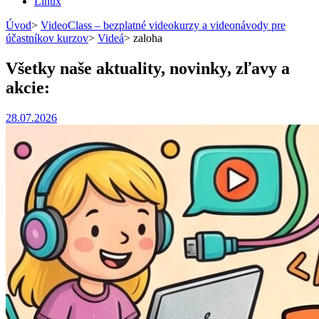
Linux
Úvod
>
VideoClass – bezplatné videokurzy a videonávody pre
účastníkov kurzov
>
Videá
>
zaloha
Všetky naše aktuality, novinky, zľavy a
akcie:
28.07.2026