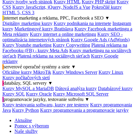
Kurzy tvorby web stránok
Kurzy HTML
Kurzy PHP skript
Kurzy
CSS
Kurzy JavaScript, jQuery, NodeJS a Vue
Pokročilé kurzy
HTML 5, CSS 3
internet marketing a reklama, PPC, Facebook a SEO
▼
Digitálny marketing kurzy
Kurzy podnikania na internete
Instagram
kurzy
Marketingové kurzy Bratislava
Kurzy Facebook marketingu a
Meta reklamy
Kurzy internet a online marketingu
Kurzy SEO -
optimalizácia internetových stránok
Kurzy Google Ads (AdWords)
Kurzy Youtube marketing
Kurzy Copywriting
Platená reklama na
Facebooku (FB) - kurzy Meta Ads
Kurzy marketingu na sociálnych
sieťach
Platená reklama na sociálnych sieťach
Kurzy Google
reklamy
serverové operačné systémy a siete
▼
Oficiálne kurzy MikroTik
Kurzy Windows Server
Kurzy Linux
Kurzy počítačových sietí
databázy, SQL servery
▼
Kurzy MySQL a MariaDB
Dátová analýza kurzy
Databázové kurzy
Kurzy SQL
Kurzy Oracle
Kurzy Microsoft SQL Server
programovacie jazyky, testovanie softvéru
▼
Kurzy testovania softwaru, kurzy pre testerov
Kurzy programovania
Java
Kurzy Python
Kurzy programovania a programovacie jazyky
Aktuálne
Pomoc s výberom
Naše služby