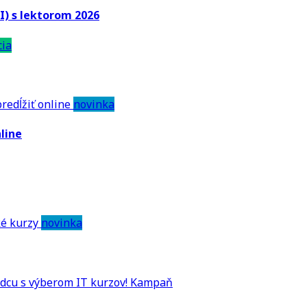
I) s lektorom 2026
cia
novinka
line
novinka
Kampaň