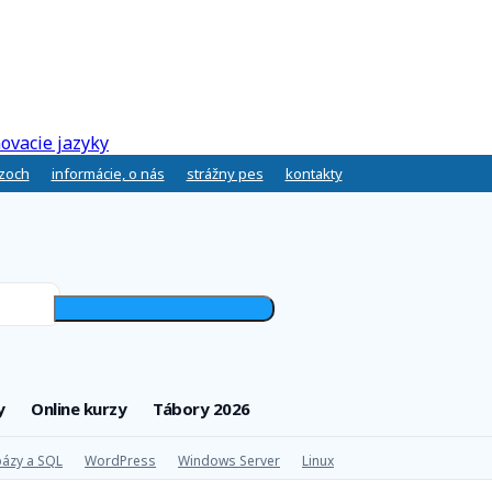
ovacie jazyky
rzoch
informácie, o nás
strážny pes
kontakty
y
Online kurzy
Tábory 2026
ázy a SQL
WordPress
Windows Server
Linux