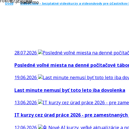
Úvod
>
VideoClass – bezplatné videokurzy a videonávody pre účastníkov
28.07.2026
Posledné voľné miesta na denné počítačové tábor
19.06.2026
Last minute nemusí byť toto leto iba dovolenka
13.06.2026
IT kurzy cez úrad práce 2026 - pre zamestnanýc
12.06.2026