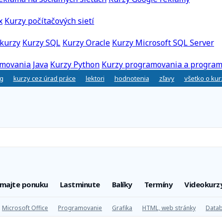
x
Kurzy počítačových sietí
kurzy
Kurzy SQL
Kurzy Oracle
Kurzy Microsoft SQL Server
movania Java
Kurzy Python
Kurzy programovania a program
g
kurzy cez úrad práce
lektori
hodnotenia
zľavy
všetko o ku
úmajte ponuku
Lastminute
Balíky
Termíny
Videokurz
Microsoft Office
Programovanie
Grafika
HTML, web stránky
Datab