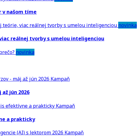
or v našom tíme
novinka
 viac reálnej tvorby s umelou inteligenciou
novinka
Kampaň
 až jún 2026
Kampaň
ne a prakticky
Kampaň