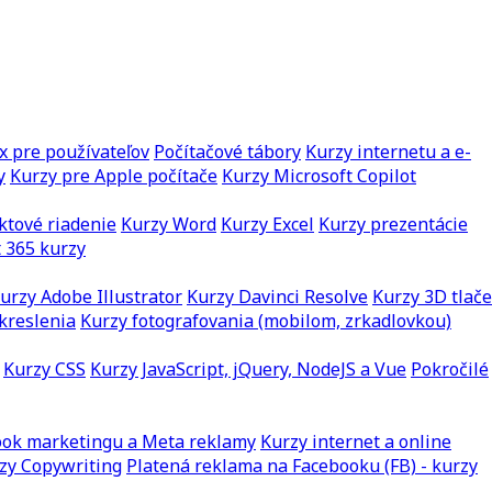
x pre používateľov
Počítačové tábory
Kurzy internetu a e-
y
Kurzy pre Apple počítače
Kurzy Microsoft Copilot
ktové riadenie
Kurzy Word
Kurzy Excel
Kurzy prezentácie
 365 kurzy
urzy Adobe Illustrator
Kurzy Davinci Resolve
Kurzy 3D tlače
kreslenia
Kurzy fotografovania (mobilom, zrkadlovkou)
Kurzy CSS
Kurzy JavaScript, jQuery, NodeJS a Vue
Pokročilé
ook marketingu a Meta reklamy
Kurzy internet a online
zy Copywriting
Platená reklama na Facebooku (FB) - kurzy