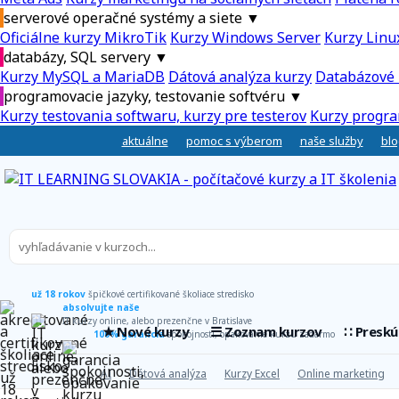
serverové operačné systémy a siete
▼
Oficiálne kurzy MikroTik
Kurzy Windows Server
Kurzy Linu
databázy, SQL servery
▼
Kurzy MySQL a MariaDB
Dátová analýza kurzy
Databázové 
programovacie jazyky, testovanie softvéru
▼
Kurzy testovania softwaru, kurzy pre testerov
Kurzy progra
aktuálne
pomoc s výberom
naše služby
blo
už 18 rokov
špičkové certifikované školiace stredisko
absolvujte naše
IT kurzy online, alebo prezenčne v Bratislave
★ Nové kurzy
☰ Zoznam kurzov
∷ Presk
100% garancia
spokojnosti, opakovanie kurzu zadarmo
AI
Dátová analýza
Kurzy Excel
Online marketing