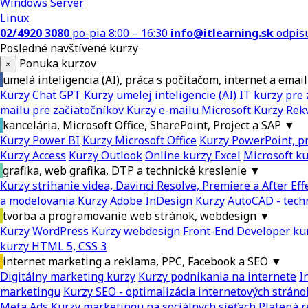
Windows Server
Linux
02/4920 3080
po-pia 8:00 – 16:30
info@itlearning.sk
odpis
Posledné navštívené kurzy
Ponuka kurzov
×
umelá inteligencia (AI), práca s počítačom, internet a email
Kurzy Chat GPT
Kurzy umelej inteligencie (AI)
IT kurzy pre 
mailu pre začiatočníkov
Kurzy e-mailu
Microsoft Kurzy
Rekv
kancelária, Microsoft Office, SharePoint, Project a SAP
▼
Kurzy Power BI
Kurzy Microsoft Office
Kurzy PowerPoint, pr
Kurzy Access
Kurzy Outlook
Online kurzy Excel
Microsoft k
grafika, web grafika, DTP a technické kreslenie
▼
Kurzy strihanie videa, Davinci Resolve, Premiere a After Eff
a modelovania
Kurzy Adobe InDesign
Kurzy AutoCAD - tech
tvorba a programovanie web stránok, webdesign
▼
Kurzy WordPress
Kurzy webdesign
Front-End Developer ku
kurzy HTML 5, CSS 3
internet marketing a reklama, PPC, Facebook a SEO
▼
Digitálny marketing kurzy
Kurzy podnikania na internete
I
marketingu
Kurzy SEO - optimalizácia internetových stráno
Meta Ads
Kurzy marketingu na sociálnych sieťach
Platená r