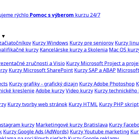
ujeme rýchlo
Pomoc s výberom
kurzu 24/7
▼
začiatočníkov
Kurzy Windows
Kurzy pre seniorov
Kurzy linu
alifikačné kurzy
Kancelárske kurzy a školenia
Mac OS kurz
ezentačné zručnosti a Visio
Kurzy Microsoft Project a proje
urzy
Kurzy Microsoft SharePoint
Kurzy SAP a ABAP
Microsoft
ects
Kurzy grafiky - grafický dizajn
Kurzy Adobe Photoshop
K
nické kreslenie
Adobe kurzy
Video kurzy
Kurzy technického 
rzy
Kurzy tvorby web stránok
Kurzy HTML
Kurzy PHP skript
nstagram kurzy
Marketingové kurzy Bratislava
Kurzy Faceb
k
Kurzy Google Ads (AdWords)
Kurzy Youtube marketing
Kur
eklama na sociálnych sieťach
Kurzy Google reklamy