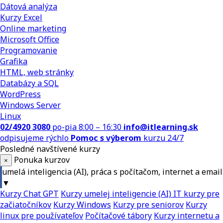
Dátová analýza
Kurzy Excel
Online marketing
Microsoft Office
Programovanie
Grafika
HTML, web stránky
Databázy a SQL
WordPress
Windows Server
Linux
02/4920 3080
po-pia 8:00 – 16:30
info@itlearning.sk
odpisujeme rýchlo
Pomoc s výberom
kurzu 24/7
Posledné navštívené kurzy
Ponuka kurzov
×
umelá inteligencia (AI), práca s počítačom, internet a email
▼
Kurzy Chat GPT
Kurzy umelej inteligencie (AI)
IT kurzy pre
začiatočníkov
Kurzy Windows
Kurzy pre seniorov
Kurzy
linux pre používateľov
Počítačové tábory
Kurzy internetu a