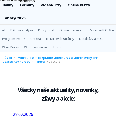
Balíky
Termíny
Videokurzy
Online kurzy
Tábory 2026
AI
Dátová analýza
Kurzy Excel
Online marketing
Microsoft Office
Programovanie
Grafika
HTML, web stránky
Databázy a SQL
WordPress
Windows Server
Linux
Úvod
>
VideoClass – bezplatné videokurzy a videonávody pre
účastníkov kurzov
>
Videá
>
upscale
Všetky naše aktuality, novinky,
zľavy a akcie:
28.07.2026