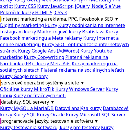
skript
Kurzy CSS
Kurzy JavaScript, jQuery, NodeJS a Vue
Pokročilé kurzy HTML 5, CSS 3
internet marketing a reklama, PPC, Facebook a SEO
▼
Digitálny marketing kurzy
Kurzy podnikania na internete
Instagram kurzy
Marketingové kurzy Bratislava
Kurzy
Facebook marketingu a Meta reklamy
Kurzy internet a
online marketingu
Kurzy SEO - optimalizácia internetových
stránok
Kurzy Google Ads (AdWords)
Kurzy Youtube
marketing
Kurzy Copywriting
Platená reklama na
Facebooku (FB) - kurzy Meta Ads
Kurzy marketingu na
sociálnych sieťach
Platená reklama na sociálnych sieťach
Kurzy Google reklamy
serverové operačné systémy a siete
▼
Oficiálne kurzy MikroTik
Kurzy Windows Server
Kurzy
Linux
Kurzy počítačových sietí
databázy, SQL servery
▼
Kurzy MySQL a MariaDB
Dátová analýza kurzy
Databázové
kurzy
Kurzy SQL
Kurzy Oracle
Kurzy Microsoft SQL Server
programovacie jazyky, testovanie softvéru
▼
Kurzy testovania softwaru, kurzy pre testerov
Kurzy