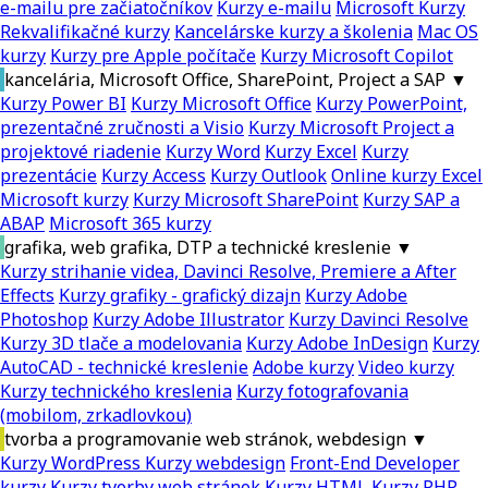
e-mailu pre začiatočníkov
Kurzy e-mailu
Microsoft Kurzy
Rekvalifikačné kurzy
Kancelárske kurzy a školenia
Mac OS
kurzy
Kurzy pre Apple počítače
Kurzy Microsoft Copilot
kancelária, Microsoft Office, SharePoint, Project a SAP
▼
Kurzy Power BI
Kurzy Microsoft Office
Kurzy PowerPoint,
prezentačné zručnosti a Visio
Kurzy Microsoft Project a
projektové riadenie
Kurzy Word
Kurzy Excel
Kurzy
prezentácie
Kurzy Access
Kurzy Outlook
Online kurzy Excel
Microsoft kurzy
Kurzy Microsoft SharePoint
Kurzy SAP a
ABAP
Microsoft 365 kurzy
grafika, web grafika, DTP a technické kreslenie
▼
Kurzy strihanie videa, Davinci Resolve, Premiere a After
Effects
Kurzy grafiky - grafický dizajn
Kurzy Adobe
Photoshop
Kurzy Adobe Illustrator
Kurzy Davinci Resolve
Kurzy 3D tlače a modelovania
Kurzy Adobe InDesign
Kurzy
AutoCAD - technické kreslenie
Adobe kurzy
Video kurzy
Kurzy technického kreslenia
Kurzy fotografovania
(mobilom, zrkadlovkou)
tvorba a programovanie web stránok, webdesign
▼
Kurzy WordPress
Kurzy webdesign
Front-End Developer
kurzy
Kurzy tvorby web stránok
Kurzy HTML
Kurzy PHP