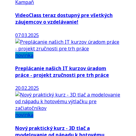
Kampaň
VideoClass teraz dostupný pre všetkých
záujemcov o vzdelávanie!
07.03.2025
novinka
Preplácanie našich IT kurzov úradom
práce - projekt zručnosti pre trh práce
20.02.2025
novinka
Nový praktický kurz - 3D tlač a
modelovanie od nápadu k hotovému