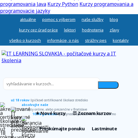
programovania Java
Kurzy Python
Kurzy programovania a
programovacie jazyky
aktuálne
pomoc s výberom
naše služby
blog
kurzy cez úrad práce
lektori
hodnotenia
zľavy
všetko o kurzoch
informácie, o nás
strážny pes
kontakty
už 18 rokov
špičkové certifikované školiace stredisko
absolvujte naše
IT kurzy online, alebo prezenčne v Bratislave
★ Nové kurzy
☰ Zoznam kurzov
100% garancia
spokojnosti, opakovanie kurzu zadarmo
∷ Preskúmajte ponuku
Lastminute