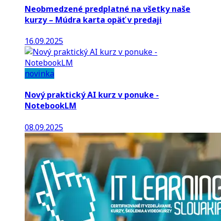
Neobmedzené predplatné na všetky naše
kurzy – Múdra karta opäť v predaji
16.09.2025
novinka
Nový praktický AI kurz v ponuke -
NotebookLM
08.09.2025