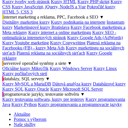
Kurzy tvorby web stránok
Kurzy HTML
Kurzy PHP skript
Kurzy
CSS
Kurzy JavaScript, jQuery, NodeJS a Vue
Pokročilé kurzy
HTML 5, CSS 3
internet marketing a reklama, PPC, Facebook a SEO
▼
Digitálny marketing kurzy
Kurzy podnikania na internete
Instagram
kurzy
Marketingové kurzy Bratislava
Kurzy Facebook marketingu a
Meta reklamy
Kurzy internet a online marketingu
Kurzy SEO -
optimalizácia internetových stránok
Kurzy Google Ads (AdWords)
Kurzy Youtube marketing
Kurzy Copywriting
Platená reklama na
Facebooku (FB) - kurzy Meta Ads
Kurzy marketingu na sociálnych
sieťach
Platená reklama na sociálnych sieťach
Kurzy Google
reklamy
serverové operačné systémy a siete
▼
Oficiálne kurzy MikroTik
Kurzy Windows Server
Kurzy Linux
Kurzy počítačových sietí
databázy, SQL servery
▼
Kurzy MySQL a MariaDB
Dátová analýza kurzy
Databázové kurzy
Kurzy SQL
Kurzy Oracle
Kurzy Microsoft SQL Server
programovacie jazyky, testovanie softvéru
▼
Kurzy testovania softwaru, kurzy pre testerov
Kurzy programovania
Java
Kurzy Python
Kurzy programovania a programovacie jazyky
Aktuálne
Pomoc s výberom
Naše služby