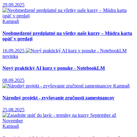
29.09.2025
Kampaň
Neobmedzené predplatné na všetky naše kurzy – Múdra karta
opäť v predaji
16.09.2025
novinka
Nový praktický AI kurz v ponuke - NotebookLM
08.09.2025
Kampaň
Národný projekt - zvyšovanie zručností zamestnancov
25.08.2025
Kampaň