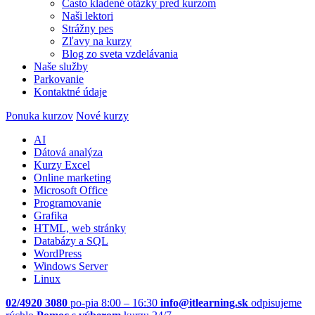
Často kladené otázky pred kurzom
Naši lektori
Strážny pes
Zľavy na kurzy
Blog zo sveta vzdelávania
Naše služby
Parkovanie
Kontaktné údaje
Ponuka kurzov
Nové kurzy
AI
Dátová analýza
Kurzy Excel
Online marketing
Microsoft Office
Programovanie
Grafika
HTML, web stránky
Databázy a SQL
WordPress
Windows Server
Linux
02/4920 3080
po-pia 8:00 – 16:30
info@itlearning.sk
odpisujeme