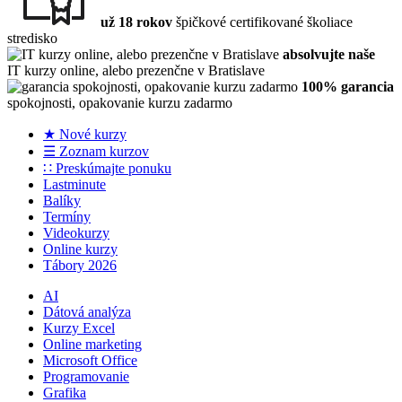
už 18 rokov
špičkové certifikované školiace
stredisko
absolvujte naše
IT kurzy online, alebo prezenčne v Bratislave
100% garancia
spokojnosti, opakovanie kurzu zadarmo
★ Nové kurzy
☰ Zoznam kurzov
∷ Preskúmajte ponuku
Lastminute
Balíky
Termíny
Videokurzy
Online kurzy
Tábory 2026
AI
Dátová analýza
Kurzy Excel
Online marketing
Microsoft Office
Programovanie
Grafika