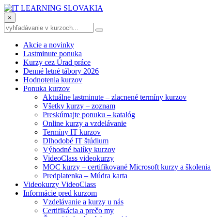
×
Akcie a novinky
Lastminute ponuka
Kurzy cez Úrad práce
Denné letné tábory 2026
Hodnotenia kurzov
Ponuka kurzov
Aktuálne lastminute – zlacnené termíny kurzov
Všetky kurzy – zoznam
Preskúmajte ponuku – katalóg
Online kurzy a vzdelávanie
Termíny IT kurzov
Dlhodobé IT štúdium
Výhodné balíky kurzov
VideoClass videokurzy
MOC kurzy – certifikované Microsoft kurzy a školenia
Predplatenka – Múdra karta
Videokurzy VideoClass
Informácie pred kurzom
Vzdelávanie a kurzy u nás
Certifikácia a prečo my