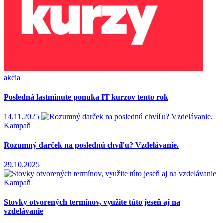
akcia
Posledná lastminute ponuka IT kurzov tento rok
14.11.2025
Kampaň
Rozumný darček na poslednú chvíľu? Vzdelávanie.
29.10.2025
Kampaň
Stovky otvorených termínov, využite túto jeseň aj na
vzdelávanie