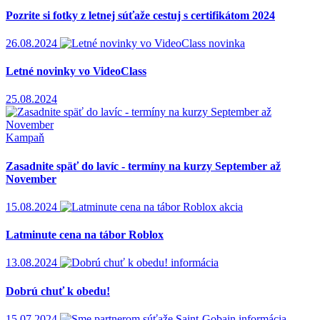
Pozrite si fotky z letnej súťaže cestuj s certifikátom 2024
26.08.2024
novinka
Letné novinky vo VideoClass
25.08.2024
Kampaň
Zasadnite späť do lavíc - termíny na kurzy September až
November
15.08.2024
akcia
Latminute cena na tábor Roblox
13.08.2024
informácia
Dobrú chuť k obedu!
15.07.2024
informácia