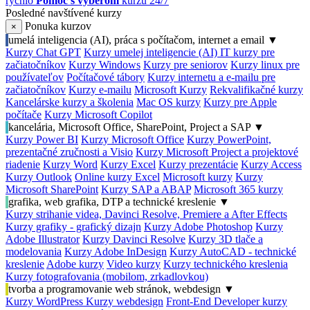
rýchlo
Pomoc s výberom
kurzu 24/7
Posledné navštívené kurzy
Ponuka kurzov
×
umelá inteligencia (AI), práca s počítačom, internet a email
▼
Kurzy Chat GPT
Kurzy umelej inteligencie (AI)
IT kurzy pre
začiatočníkov
Kurzy Windows
Kurzy pre seniorov
Kurzy linux pre
používateľov
Počítačové tábory
Kurzy internetu a e-mailu pre
začiatočníkov
Kurzy e-mailu
Microsoft Kurzy
Rekvalifikačné kurzy
Kancelárske kurzy a školenia
Mac OS kurzy
Kurzy pre Apple
počítače
Kurzy Microsoft Copilot
kancelária, Microsoft Office, SharePoint, Project a SAP
▼
Kurzy Power BI
Kurzy Microsoft Office
Kurzy PowerPoint,
prezentačné zručnosti a Visio
Kurzy Microsoft Project a projektové
riadenie
Kurzy Word
Kurzy Excel
Kurzy prezentácie
Kurzy Access
Kurzy Outlook
Online kurzy Excel
Microsoft kurzy
Kurzy
Microsoft SharePoint
Kurzy SAP a ABAP
Microsoft 365 kurzy
grafika, web grafika, DTP a technické kreslenie
▼
Kurzy strihanie videa, Davinci Resolve, Premiere a After Effects
Kurzy grafiky - grafický dizajn
Kurzy Adobe Photoshop
Kurzy
Adobe Illustrator
Kurzy Davinci Resolve
Kurzy 3D tlače a
modelovania
Kurzy Adobe InDesign
Kurzy AutoCAD - technické
kreslenie
Adobe kurzy
Video kurzy
Kurzy technického kreslenia
Kurzy fotografovania (mobilom, zrkadlovkou)
tvorba a programovanie web stránok, webdesign
▼
Kurzy WordPress
Kurzy webdesign
Front-End Developer kurzy