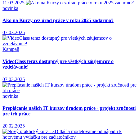
11.03.2025
novinka
Ako na Kurzy cez úrad práce v roku 2025 zadarmo?
07.03.2025
Kampaň
VideoClass teraz dostupný pre všetkých záujemcov o
vzdelávanie!
07.03.2025
novinka
Preplácanie našich IT kurzov úradom práce - projekt zručnosti
pre trh práce
20.02.2025