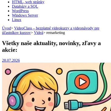
HTML, web stránky
Databázy a SQL
WordPress
Windows Server
Linux
Úvod
>
VideoClass – bezplatné videokurzy a videonávody pre
účastníkov kurzov
>
Videá
>
remarketing
Všetky naše aktuality, novinky, zľavy a
akcie:
28.07.2026