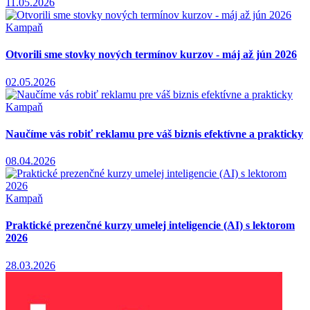
11.05.2026
Kampaň
Otvorili sme stovky nových termínov kurzov - máj až jún 2026
02.05.2026
Kampaň
Naučíme vás robiť reklamu pre váš biznis efektívne a prakticky
08.04.2026
Kampaň
Praktické prezenčné kurzy umelej inteligencie (AI) s lektorom
2026
28.03.2026