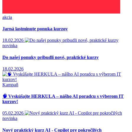
akcia
Jarná lastminute ponuka kurzov
18.02.2026
novinka
Do našej ponuky pribudli nové, praktické kurzy
18.02.2026
Kampaň
🧠 Vyskúšajte HERKULA – nášho AI poradcu s výberom IT
kurzov!
05.02.2026
novinka
Nový praktický kurz AI - Copilot pre pokročilých