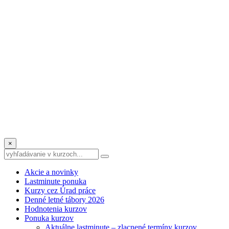
×
Akcie a novinky
Lastminute ponuka
Kurzy cez Úrad práce
Denné letné tábory 2026
Hodnotenia kurzov
Ponuka kurzov
Aktuálne lastminute – zlacnené termíny kurzov