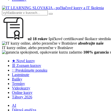
už 18 rokov
špičkové certifikované školiace stredisk
absolvujte naše
IT kurzy online, alebo prezenčne v Bratislave
100% garancia
s
★ Nové kurzy
☰ Zoznam kurzov
∷ Preskúmajte ponuku
Lastminute
Balíky
Termíny
Videokurzy
Online kurzy
Tábory 2026
AI
Dátová analýza