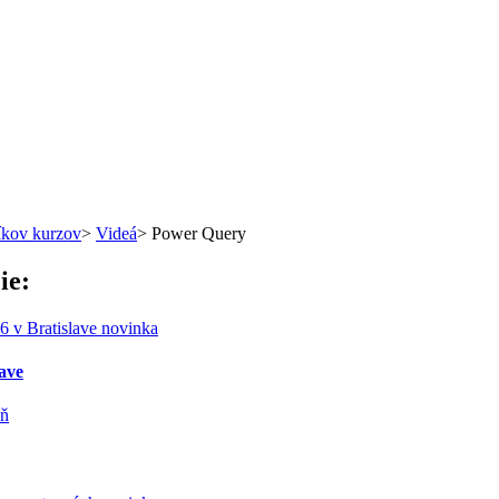
íkov kurzov
>
Videá
>
Power Query
ie:
novinka
lave
ň