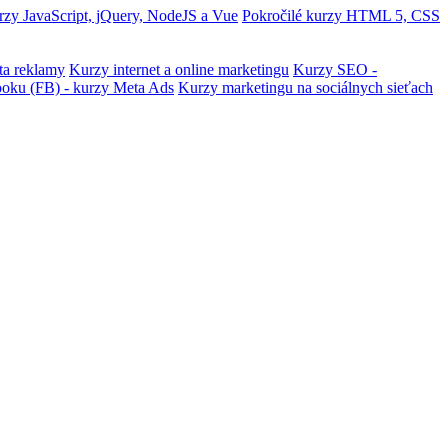
zy JavaScript, jQuery, NodeJS a Vue
Pokročilé kurzy HTML 5, CSS
ta reklamy
Kurzy internet a online marketingu
Kurzy SEO -
ooku (FB) - kurzy Meta Ads
Kurzy marketingu na sociálnych sieťach