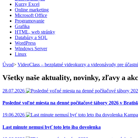
Kurzy Excel
Online marketing
Microsoft Office
Programovanie
Grafika
HTML, web stránky
Databázy a SQL
WordPress
Windows Server
Linux
Úvod
>
VideoClass – bezplatné videokurzy a videonávody pre účastn
Všetky naše aktuality, novinky, zľavy a akc
28.07.2026
Posledné voľné miesta na denné počítačové tábory 2026 v Bratis
19.06.2026
Kampa
Last minute nemusí byť toto leto iba dovolenka