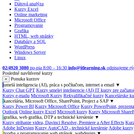
Dátová analýza
Kurzy Excel
Online marketing
Microsoft Office
Programovanie
Grafika
HTML, web stránky
Databázy a SQL
WordPress
Windows Server
Linux
02/4920 3080
po-pia 8:00 – 16:30
info@itlearning.sk
odpisujeme rý
Posledné navštívené kurzy
Ponuka kurzov
×
umelá inteligencia (AI), práca s počítačom, internet a email
▼
Kurzy Chat GPT
Kurzy umelej inteligencie (AI)
IT kurzy pre začiat
Kurzy e-mailu
Microsoft Kurzy
Rekvalifikačné kurzy
Kancelárske ku
kancelária, Microsoft Office, SharePoint, Project a SAP
▼
Kurzy Power BI
Kurzy Microsoft Office
Kurzy PowerPoint, prezenta
Outlook
Online kurzy Excel
Microsoft kurzy
Kurzy Microsoft ShareP
grafika, web grafika, DTP a technické kreslenie
▼
Kurzy strihanie videa, Davinci Resolve, Premiere a After Effects
Kurz
Adobe InDesign
Kurzy AutoCAD - technické kreslenie
Adobe kurzy
tvorba a programovanie web stránok, webdesign
▼