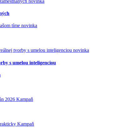
novinka
aných
novinka
novinka
orby s umelou inteligenciou
a
Kampaň
Kampaň