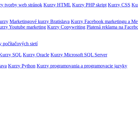
y tvorby web stránok
Kurzy HTML
Kurzy PHP skript
Kurzy CSS
Kur
urzy
Marketingové kurzy Bratislava
Kurzy Facebook marketingu a Me
urzy Youtube marketing
Kurzy Copywriting
Platená reklama na Faceb
 počítačových sietí
Kurzy SQL
Kurzy Oracle
Kurzy Microsoft SQL Server
Java
Kurzy Python
Kurzy programovania a programovacie jazyky