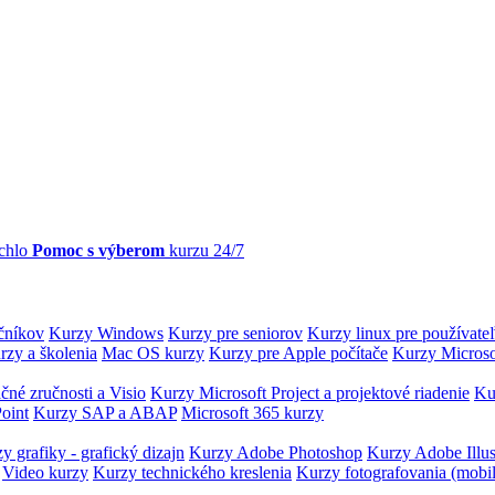
chlo
Pomoc s výberom
kurzu 24/7
očníkov
Kurzy Windows
Kurzy pre seniorov
Kurzy linux pre používate
rzy a školenia
Mac OS kurzy
Kurzy pre Apple počítače
Kurzy Microso
čné zručnosti a Visio
Kurzy Microsoft Project a projektové riadenie
Ku
oint
Kurzy SAP a ABAP
Microsoft 365 kurzy
y grafiky - grafický dizajn
Kurzy Adobe Photoshop
Kurzy Adobe Illus
Video kurzy
Kurzy technického kreslenia
Kurzy fotografovania (mobi