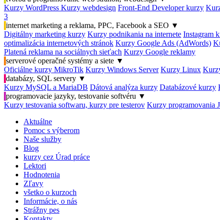
Kurzy WordPress
Kurzy webdesign
Front-End Developer kurzy
Kurz
3
internet marketing a reklama, PPC, Facebook a SEO
▼
Digitálny marketing kurzy
Kurzy podnikania na internete
Instagram k
optimalizácia internetových stránok
Kurzy Google Ads (AdWords)
K
Platená reklama na sociálnych sieťach
Kurzy Google reklamy
serverové operačné systémy a siete
▼
Oficiálne kurzy MikroTik
Kurzy Windows Server
Kurzy Linux
Kurzy
databázy, SQL servery
▼
Kurzy MySQL a MariaDB
Dátová analýza kurzy
Databázové kurzy
programovacie jazyky, testovanie softvéru
▼
Kurzy testovania softwaru, kurzy pre testerov
Kurzy programovania 
Aktuálne
Pomoc s výberom
Naše služby
Blog
kurzy cez Úrad práce
Lektori
Hodnotenia
Zľavy
všetko o kurzoch
Informácie, o nás
Strážny pes
Kontakty