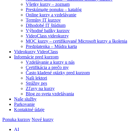
Všetky kurzy – zoznam
Preskúmajte ponuku – katalóg
Online kurzy a vzdelávanie
Termíny IT kurzov
Dlhodobé IT štúdium
Výhodné balíky kurzov
VideoClass videokurzy
MOC kurzy – certifikované Microsoft kurzy a školenia
Predplatenka – Múdra karta
Videokurzy VideoClass
Informácie pred kurzom
Vzdelávanie a kurzy u nás
Certifikácia a prečo my
Často kladené otázky pred kurzom
Naši lektori
Strážny pes
Zľavy na kurzy
Blog zo sveta vzdelávania
Naše služby
Parkovanie
Kontaktné údaje
Ponuka kurzov
Nové kurzy
AI