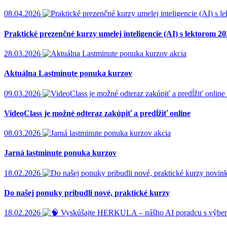
08.04.2026
Praktické prezenčné kurzy umelej inteligencie (AI) s lektorom 2
28.03.2026
akcia
Aktuálna Lastminute ponuka kurzov
09.03.2026
VideoClass je možné odteraz zakúpiť a predĺžiť online
08.03.2026
akcia
Jarná lastminute ponuka kurzov
18.02.2026
novin
Do našej ponuky pribudli nové, praktické kurzy
18.02.2026