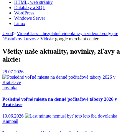
HTML, web stránky
Databázy a SQL
WordPress
Windows Server
Linux
Úvod
>
VideoClass – bezplatné videokurzy a videonávody pre
účastníkov kurzov
>
Videá
>
google merchant center
Všetky naše aktuality, novinky, zľavy a
akcie:
28.07.2026
novinka
Posledné voľné miesta na denné počítačové tábory 2026 v
Bratislave
19.06.2026
Kampaň