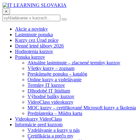
×
Akcie a novinky
Lastminute ponuka
Kurzy cez Úrad práce
Denné letné tábory 2026
Hodnotenia kurzov
Ponuka kurzov
Aktuálne lastminute – zlacnené termíny kurzov
Všetky kurzy – zoznam
Preskúmajte ponuku – katalóg
Online kurzy a vzdelávanie
Termíny IT kurzov
Dlhodobé IT štúdium
Výhodné balíky kurzov
VideoClass videokurzy
MOC kurzy – certifikované Microsoft kurzy a školenia
Predplatenka – Múdra karta
Videokurzy VideoClass
Informácie pred kurzom
Vzdelávanie a kurzy u nás
Certifikácia a prečo my