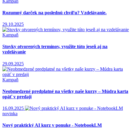
Kampaň
Rozumný darček na poslednú chvíľu? Vzdelávanie.
29.10.2025
Kampaň
Stovky otvorených termínov, využite túto jeseň aj na
vzdelávanie
29.09.2025
Kampaň
Neobmedzené predplatné na všetky naše kurzy – Múdra karta
opäť v predaji
16.09.2025
novinka
Nový praktický AI kurz v ponuke - NotebookLM