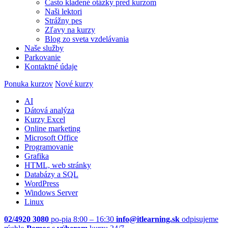
Často kladené otázky pred kurzom
Naši lektori
Strážny pes
Zľavy na kurzy
Blog zo sveta vzdelávania
Naše služby
Parkovanie
Kontaktné údaje
Ponuka kurzov
Nové kurzy
AI
Dátová analýza
Kurzy Excel
Online marketing
Microsoft Office
Programovanie
Grafika
HTML, web stránky
Databázy a SQL
WordPress
Windows Server
Linux
02/4920 3080
po-pia 8:00 – 16:30
info@itlearning.sk
odpisujeme