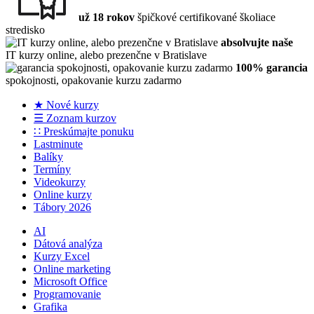
už 18 rokov
špičkové certifikované školiace
stredisko
absolvujte naše
IT kurzy online, alebo prezenčne v Bratislave
100% garancia
spokojnosti, opakovanie kurzu zadarmo
★ Nové kurzy
☰ Zoznam kurzov
∷ Preskúmajte ponuku
Lastminute
Balíky
Termíny
Videokurzy
Online kurzy
Tábory 2026
AI
Dátová analýza
Kurzy Excel
Online marketing
Microsoft Office
Programovanie
Grafika