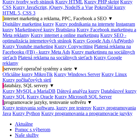
Kurzy tvorby web stránok
Kurzy HTML
Kurzy PHP skript
Kurzy
CSS
Kurzy JavaScript, jQuery, NodeJS a Vue
Pokročilé kurzy
HTML 5, CSS 3
internet marketing a reklama, PPC, Facebook a SEO
▼
Digitálny marketing kurzy
Kurzy podnikania na internete
Instagram
kurzy
Marketingové kurzy Bratislava
Kurzy Facebook marketingu a
Meta reklamy
Kurzy internet a online marketingu
Kurzy SEO -
optimalizácia internetových stránok
Kurzy Google Ads (AdWords)
Kurzy Youtube marketing
Kurzy Copywriting
Platená reklama na
Facebooku (FB) - kurzy Meta Ads
Kurzy marketingu na sociálnych
sieťach
Platená reklama na sociálnych sieťach
Kurzy Google
reklamy
serverové operačné systémy a siete
▼
Oficiálne kurzy MikroTik
Kurzy Windows Server
Kurzy Linux
Kurzy počítačových sietí
databázy, SQL servery
▼
Kurzy MySQL a MariaDB
Dátová analýza kurzy
Databázové kurzy
Kurzy SQL
Kurzy Oracle
Kurzy Microsoft SQL Server
programovacie jazyky, testovanie softvéru
▼
Kurzy testovania softwaru, kurzy pre testerov
Kurzy programovania
Java
Kurzy Python
Kurzy programovania a programovacie jazyky
Aktuálne
Pomoc s výberom
Naše služby