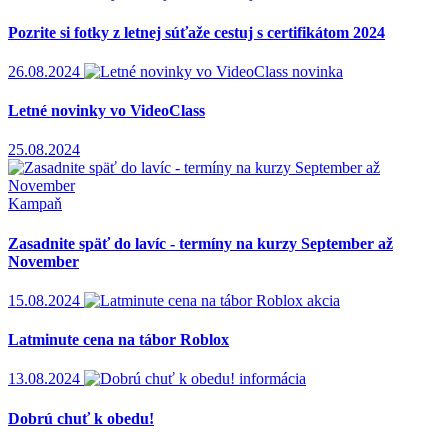
Pozrite si fotky z letnej súťaže cestuj s certifikátom 2024
26.08.2024
novinka
Letné novinky vo VideoClass
25.08.2024
Kampaň
Zasadnite späť do lavíc - termíny na kurzy September až
November
15.08.2024
akcia
Latminute cena na tábor Roblox
13.08.2024
informácia
Dobrú chuť k obedu!