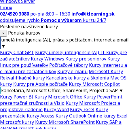
Windows Server
Linux
02/4920 3080
po-pia 8:00 – 16:30
info@itlearning.sk
odpisujeme rýchlo
Pomoc s výberom
kurzu 24/7
Posledné navštívené kurzy
Ponuka kurzov
×
umelá inteligencia (AI), práca s počítačom, internet a email
▼
Kurzy Chat GPT
Kurzy umelej inteligencie (AI)
IT kurzy pre
začiatočníkov
Kurzy Windows
Kurzy pre seniorov
Kurzy
linux pre používateľov
Počítačové tábory
Kurzy internetu a
e-mailu pre začiatočníkov
Kurzy e-mailu
Microsoft Kurzy
Rekvalifikačné kurzy
Kancelárske kurzy a školenia
Mac OS
kurzy
Kurzy pre Apple počítače
Kurzy Microsoft Copilot
kancelária, Microsoft Office, SharePoint, Project a SAP
▼
Kurzy Power BI
Kurzy Microsoft Office
Kurzy PowerPoint,
prezentačné zručnosti a Visio
Kurzy Microsoft Project a
projektové riadenie
Kurzy Word
Kurzy Excel
Kurzy
prezentácie
Kurzy Access
Kurzy Outlook
Online kurzy Excel
Microsoft kurzy
Kurzy Microsoft SharePoint
Kurzy SAP a
ABAP
Microsoft 365 kurzy