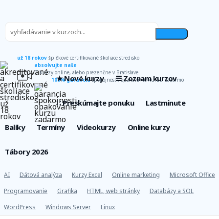
už 18 rokov
špičkové certifikované školiace stredisko
absolvujte naše
IT kurzy online, alebo prezenčne v Bratislave
★ Nové kurzy
☰ Zoznam kurzov
100% garancia
spokojnosti, opakovanie kurzu zadarmo
∷ Preskúmajte ponuku
Lastminute
Balíky
Termíny
Videokurzy
Online kurzy
Tábory 2026
AI
Dátová analýza
Kurzy Excel
Online marketing
Microsoft Office
Programovanie
Grafika
HTML, web stránky
Databázy a SQL
WordPress
Windows Server
Linux