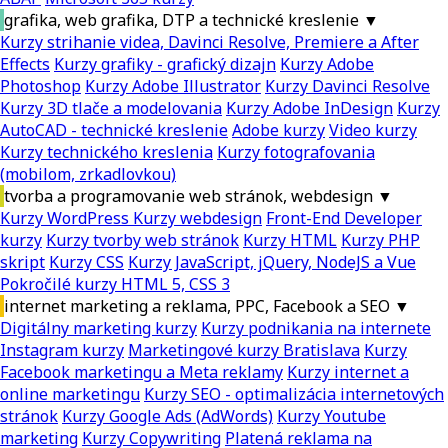
grafika, web grafika, DTP a technické kreslenie
▼
Kurzy strihanie videa, Davinci Resolve, Premiere a After
Effects
Kurzy grafiky - grafický dizajn
Kurzy Adobe
Photoshop
Kurzy Adobe Illustrator
Kurzy Davinci Resolve
Kurzy 3D tlače a modelovania
Kurzy Adobe InDesign
Kurzy
AutoCAD - technické kreslenie
Adobe kurzy
Video kurzy
Kurzy technického kreslenia
Kurzy fotografovania
(mobilom, zrkadlovkou)
tvorba a programovanie web stránok, webdesign
▼
Kurzy WordPress
Kurzy webdesign
Front-End Developer
kurzy
Kurzy tvorby web stránok
Kurzy HTML
Kurzy PHP
skript
Kurzy CSS
Kurzy JavaScript, jQuery, NodeJS a Vue
Pokročilé kurzy HTML 5, CSS 3
internet marketing a reklama, PPC, Facebook a SEO
▼
Digitálny marketing kurzy
Kurzy podnikania na internete
Instagram kurzy
Marketingové kurzy Bratislava
Kurzy
Facebook marketingu a Meta reklamy
Kurzy internet a
online marketingu
Kurzy SEO - optimalizácia internetových
stránok
Kurzy Google Ads (AdWords)
Kurzy Youtube
marketing
Kurzy Copywriting
Platená reklama na