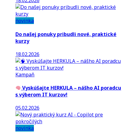
18.02.2026
novinka
Do našej ponuky pribudli nové, praktické
kurzy
18.02.2026
Kampaň
Vyskúšajte HERKULA – nášho AI poradcu
s výberom IT kurzov!
05.02.2026
novinka