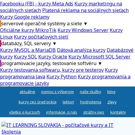
Facebooku (FB) - kurzy Meta Ads
Kurzy marketingu na
sociálnych sieťach
Platená reklama na sociálnych sieťach
Kurzy Google reklamy
serverové operačné systémy a siete
▼
Oficiálne kurzy MikroTik
Kurzy Windows Server
Kurzy
Linux
Kurzy počítačových sietí
databázy, SQL servery
▼
Kurzy MySQL a MariaDB
Dátová analýza kurzy
Databázové
kurzy
Kurzy SQL
Kurzy Oracle
Kurzy Microsoft SQL Server
programovacie jazyky, testovanie softvéru
▼
Kurzy testovania softwaru, kurzy pre testerov
Kurzy
programovania Java
Kurzy Python
Kurzy programovania a
programovacie jazyky
aktuálne
pomoc s výberom
naše služby
blog
kurzy cez úrad práce
lektori
hodnotenia
zľavy
všetko o kurzoch
informácie, o nás
strážny pes
kontakty