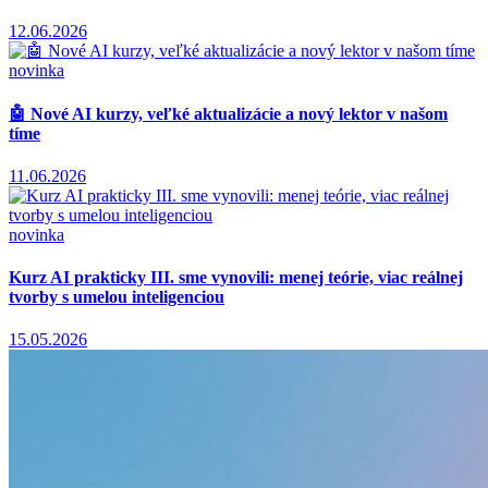
12.06.2026
novinka
Nové AI kurzy, veľké aktualizácie a nový lektor v našom
tíme
11.06.2026
novinka
Kurz AI prakticky III. sme vynovili: menej teórie, viac reálnej
tvorby s umelou inteligenciou
15.05.2026