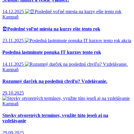
Šťastné, múdre a veselé Vianoce!
14.12.2025
Kampaň
Posledné voľné miesta na kurzy ešte tento rok
23.11.2025
akcia
Posledná lastminute ponuka IT kurzov tento rok
14.11.2025
Kampaň
Rozumný darček na poslednú chvíľu? Vzdelávanie.
29.10.2025
Kampaň
Stovky otvorených termínov, využite túto jeseň aj na
vzdelávanie
29.09.2025