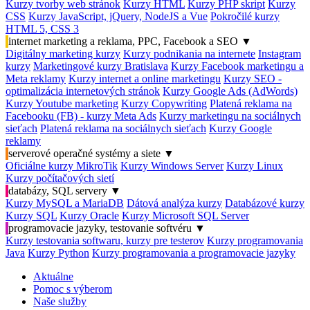
Kurzy tvorby web stránok
Kurzy HTML
Kurzy PHP skript
Kurzy
CSS
Kurzy JavaScript, jQuery, NodeJS a Vue
Pokročilé kurzy
HTML 5, CSS 3
internet marketing a reklama, PPC, Facebook a SEO
▼
Digitálny marketing kurzy
Kurzy podnikania na internete
Instagram
kurzy
Marketingové kurzy Bratislava
Kurzy Facebook marketingu a
Meta reklamy
Kurzy internet a online marketingu
Kurzy SEO -
optimalizácia internetových stránok
Kurzy Google Ads (AdWords)
Kurzy Youtube marketing
Kurzy Copywriting
Platená reklama na
Facebooku (FB) - kurzy Meta Ads
Kurzy marketingu na sociálnych
sieťach
Platená reklama na sociálnych sieťach
Kurzy Google
reklamy
serverové operačné systémy a siete
▼
Oficiálne kurzy MikroTik
Kurzy Windows Server
Kurzy Linux
Kurzy počítačových sietí
databázy, SQL servery
▼
Kurzy MySQL a MariaDB
Dátová analýza kurzy
Databázové kurzy
Kurzy SQL
Kurzy Oracle
Kurzy Microsoft SQL Server
programovacie jazyky, testovanie softvéru
▼
Kurzy testovania softwaru, kurzy pre testerov
Kurzy programovania
Java
Kurzy Python
Kurzy programovania a programovacie jazyky
Aktuálne
Pomoc s výberom
Naše služby