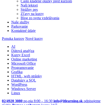
Často kladené otázky pred kurzom
Naši lektori
Strážny pes
Zľavy na kurzy
Blog zo sveta vzdelávania
Naše služby
Parkovanie
Kontaktné údaje
Ponuka kurzov
Nové kurzy
AI
Dátová analýza
Kurzy Excel
Online marketing
Microsoft Office
Programovanie
Grafika
HTML, web stránky
Databázy a SQL
WordPress
Windows Server
Linux
02/4920 3080
po-pia 8:00 – 16:30
info@itlearning.sk
odpisujeme