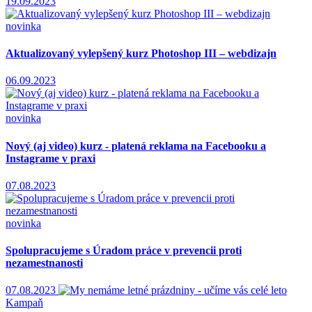
novinka
Aktualizovaný vylepšený kurz Photoshop III – webdizajn
06.09.2023
novinka
Nový (aj video) kurz - platená reklama na Facebooku a
Instagrame v praxi
07.08.2023
novinka
Spolupracujeme s Úradom práce v prevencii proti
nezamestnanosti
07.08.2023
Kampaň