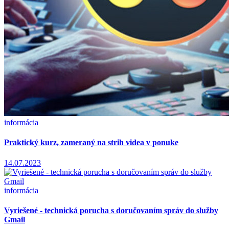
informácia
Praktický kurz, zameraný na strih videa v ponuke
14.07.2023
informácia
Vyriešené - technická porucha s doručovaním správ do služby
Gmail