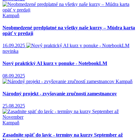
Kampaň
Neobmedzené predplatné na všetky naše kurzy – Múdra karta
opäť v predaji
16.09.2025
novinka
Nový praktický AI kurz v ponuke - NotebookLM
08.09.2025
Kampaň
Národný projekt - zvyšovanie zručností zamestnancov
25.08.2025
Kampaň
Zasadnite späť do lavíc - termíny na kurzy September až