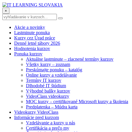
×
Akcie a novinky
Lastminute ponuka
Kurzy cez Úrad práce
Denné letné tábory 2026
Hodnotenia kurzov
Ponuka kurzov
Aktuálne lastminute – zlacnené termíny kurzov
Všetky kurzy – zoznam
Preskúmajte ponuku – katalóg
Online kurzy a vzdelávanie
Termíny IT kurzov
Dlhodobé IT štúdium
Výhodné balíky kurzov
VideoClass videokurzy
MOC kurzy – certifikované Microsoft kurzy a školenia
Predplatenka – Múdra karta
Videokurzy VideoClass
Informácie pred kurzom
Vzdelávanie a kurzy u nás
Certifikácia a prečo my