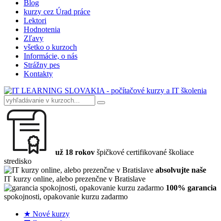
Blog
kurzy cez Úrad práce
Lektori
Hodnotenia
Zľavy
všetko o kurzoch
Informácie, o nás
Strážny pes
Kontakty
už 18 rokov
špičkové certifikované školiace
stredisko
absolvujte naše
IT kurzy online, alebo prezenčne v Bratislave
100% garancia
spokojnosti, opakovanie kurzu zadarmo
★ Nové kurzy