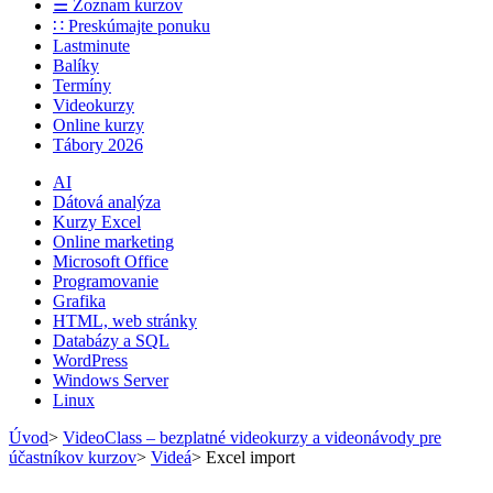
☰ Zoznam kurzov
∷ Preskúmajte ponuku
Lastminute
Balíky
Termíny
Videokurzy
Online kurzy
Tábory 2026
AI
Dátová analýza
Kurzy Excel
Online marketing
Microsoft Office
Programovanie
Grafika
HTML, web stránky
Databázy a SQL
WordPress
Windows Server
Linux
Úvod
>
VideoClass – bezplatné videokurzy a videonávody pre
účastníkov kurzov
>
Videá
>
Excel import