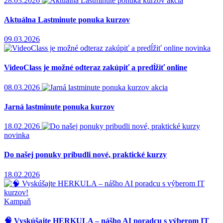
28.03.2026
akcia
Aktuálna Lastminute ponuka kurzov
09.03.2026
novinka
VideoClass je možné odteraz zakúpiť a predĺžiť online
08.03.2026
akcia
Jarná lastminute ponuka kurzov
18.02.2026
novinka
Do našej ponuky pribudli nové, praktické kurzy
18.02.2026
Kampaň
🧠 Vyskúšajte HERKULA – nášho AI poradcu s výberom IT