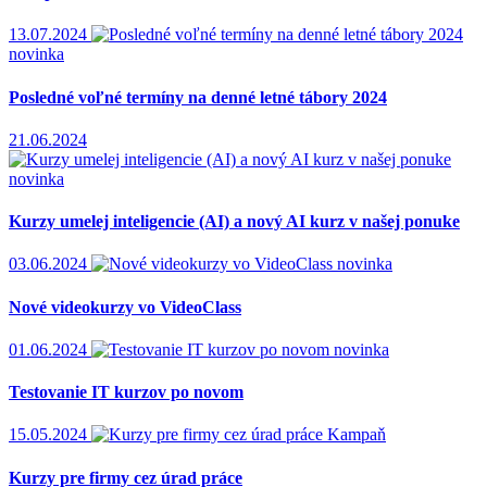
13.07.2024
novinka
Posledné voľné termíny na denné letné tábory 2024
21.06.2024
novinka
Kurzy umelej inteligencie (AI) a nový AI kurz v našej ponuke
03.06.2024
novinka
Nové videokurzy vo VideoClass
01.06.2024
novinka
Testovanie IT kurzov po novom
15.05.2024
Kampaň
Kurzy pre firmy cez úrad práce