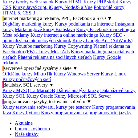
Kurzy tvorby web stránok
Kurzy HTML
Kurzy PHP skript
Kurzy
CSS
Kurzy JavaScript, jQuery, NodeJS a Vue
Pokročilé kurzy
HTML 5, CSS 3
internet marketing a reklama, PPC, Facebook a SEO
▼
Digitálny marketing kurzy
Kurzy podnikania na internete
Instagram
kurzy
Marketingové kurzy Bratislava
Kurzy Facebook marketingu a
Meta reklamy
Kurzy internet a online marketingu
Kurzy SEO -
optimalizácia internetových stránok
Kurzy Google Ads (AdWords)
Kurzy Youtube marketing
Kurzy Copywriting
Platená reklama na
Facebooku (FB) - kurzy Meta Ads
Kurzy marketingu na sociálnych
sieťach
Platená reklama na sociálnych sieťach
Kurzy Google
reklamy
serverové operačné systémy a siete
▼
Oficiálne kurzy MikroTik
Kurzy Windows Server
Kurzy Linux
Kurzy počítačových sietí
databázy, SQL servery
▼
Kurzy MySQL a MariaDB
Dátová analýza kurzy
Databázové kurzy
Kurzy SQL
Kurzy Oracle
Kurzy Microsoft SQL Server
programovacie jazyky, testovanie softvéru
▼
Kurzy testovania softwaru, kurzy pre testerov
Kurzy programovania
Java
Kurzy Python
Kurzy programovania a programovacie jazyky
Aktuálne
Pomoc s výberom
Naše služby