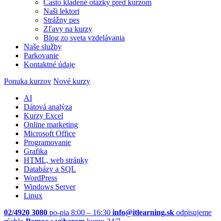
Často kladené otázky pred kurzom
Naši lektori
Strážny pes
Zľavy na kurzy
Blog zo sveta vzdelávania
Naše služby
Parkovanie
Kontaktné údaje
Ponuka kurzov
Nové kurzy
AI
Dátová analýza
Kurzy Excel
Online marketing
Microsoft Office
Programovanie
Grafika
HTML, web stránky
Databázy a SQL
WordPress
Windows Server
Linux
02/4920 3080
po-pia 8:00 – 16:30
info@itlearning.sk
odpisujeme