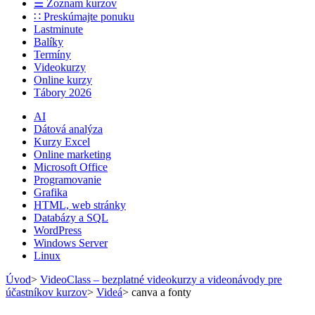
☰ Zoznam kurzov
∷ Preskúmajte ponuku
Lastminute
Balíky
Termíny
Videokurzy
Online kurzy
Tábory 2026
AI
Dátová analýza
Kurzy Excel
Online marketing
Microsoft Office
Programovanie
Grafika
HTML, web stránky
Databázy a SQL
WordPress
Windows Server
Linux
Úvod
>
VideoClass – bezplatné videokurzy a videonávody pre
účastníkov kurzov
>
Videá
>
canva a fonty