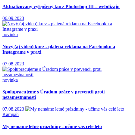
Aktualizovaný vylepšený kurz Photoshop III – webdizajn
06.09.2023
novinka
Nový (aj video) kurz - platená reklama na Facebooku a
Instagrame v praxi
07.08.2023
novinka
Spolupracujeme s Úradom práce v prevencii proti
nezamestnanosti
07.08.2023
Kampaň
My nemáme letné prázdniny - učíme vás celé leto