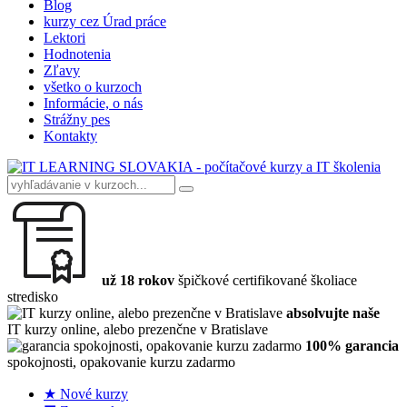
Blog
kurzy cez Úrad práce
Lektori
Hodnotenia
Zľavy
všetko o kurzoch
Informácie, o nás
Strážny pes
Kontakty
už 18 rokov
špičkové certifikované školiace
stredisko
absolvujte naše
IT kurzy online, alebo prezenčne v Bratislave
100% garancia
spokojnosti, opakovanie kurzu zadarmo
★ Nové kurzy