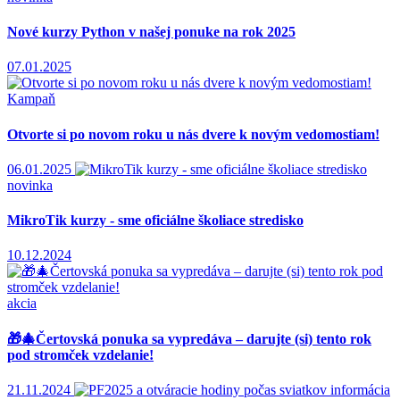
Nové kurzy Python v našej ponuke na rok 2025
07.01.2025
Kampaň
Otvorte si po novom roku u nás dvere k novým vedomostiam!
06.01.2025
novinka
MikroTik kurzy - sme oficiálne školiace stredisko
10.12.2024
akcia
🎁🎄Čertovská ponuka sa vypredáva – darujte (si) tento rok
pod stromček vzdelanie!
21.11.2024
informácia