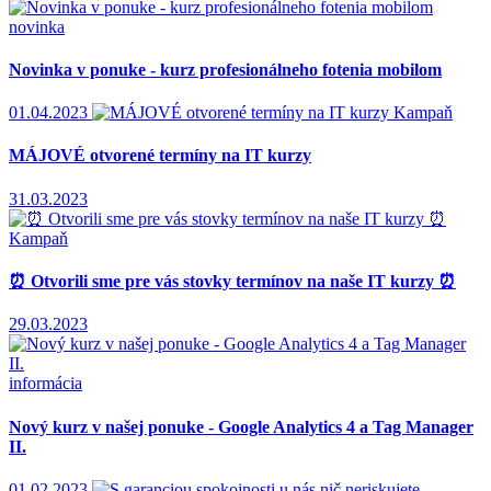
novinka
Novinka v ponuke - kurz profesionálneho fotenia mobilom
01.04.2023
Kampaň
MÁJOVÉ otvorené termíny na IT kurzy
31.03.2023
Kampaň
⏰ Otvorili sme pre vás stovky termínov na naše IT kurzy ⏰
29.03.2023
informácia
Nový kurz v našej ponuke - Google Analytics 4 a Tag Manager
II.
01.02.2023