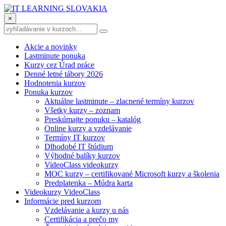
×
Akcie a novinky
Lastminute ponuka
Kurzy cez Úrad práce
Denné letné tábory 2026
Hodnotenia kurzov
Ponuka kurzov
Aktuálne lastminute – zlacnené termíny kurzov
Všetky kurzy – zoznam
Preskúmajte ponuku – katalóg
Online kurzy a vzdelávanie
Termíny IT kurzov
Dlhodobé IT štúdium
Výhodné balíky kurzov
VideoClass videokurzy
MOC kurzy – certifikované Microsoft kurzy a školenia
Predplatenka – Múdra karta
Videokurzy VideoClass
Informácie pred kurzom
Vzdelávanie a kurzy u nás
Certifikácia a prečo my