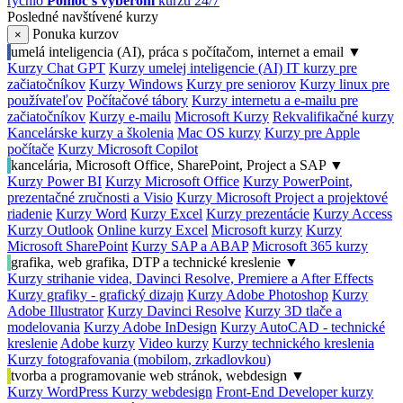
rýchlo
Pomoc s výberom
kurzu 24/7
Posledné navštívené kurzy
Ponuka kurzov
×
umelá inteligencia (AI), práca s počítačom, internet a email
▼
Kurzy Chat GPT
Kurzy umelej inteligencie (AI)
IT kurzy pre
začiatočníkov
Kurzy Windows
Kurzy pre seniorov
Kurzy linux pre
používateľov
Počítačové tábory
Kurzy internetu a e-mailu pre
začiatočníkov
Kurzy e-mailu
Microsoft Kurzy
Rekvalifikačné kurzy
Kancelárske kurzy a školenia
Mac OS kurzy
Kurzy pre Apple
počítače
Kurzy Microsoft Copilot
kancelária, Microsoft Office, SharePoint, Project a SAP
▼
Kurzy Power BI
Kurzy Microsoft Office
Kurzy PowerPoint,
prezentačné zručnosti a Visio
Kurzy Microsoft Project a projektové
riadenie
Kurzy Word
Kurzy Excel
Kurzy prezentácie
Kurzy Access
Kurzy Outlook
Online kurzy Excel
Microsoft kurzy
Kurzy
Microsoft SharePoint
Kurzy SAP a ABAP
Microsoft 365 kurzy
grafika, web grafika, DTP a technické kreslenie
▼
Kurzy strihanie videa, Davinci Resolve, Premiere a After Effects
Kurzy grafiky - grafický dizajn
Kurzy Adobe Photoshop
Kurzy
Adobe Illustrator
Kurzy Davinci Resolve
Kurzy 3D tlače a
modelovania
Kurzy Adobe InDesign
Kurzy AutoCAD - technické
kreslenie
Adobe kurzy
Video kurzy
Kurzy technického kreslenia
Kurzy fotografovania (mobilom, zrkadlovkou)
tvorba a programovanie web stránok, webdesign
▼
Kurzy WordPress
Kurzy webdesign
Front-End Developer kurzy