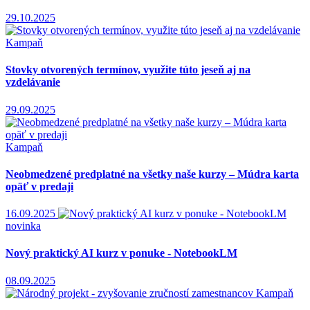
29.10.2025
Kampaň
Stovky otvorených termínov, využite túto jeseň aj na
vzdelávanie
29.09.2025
Kampaň
Neobmedzené predplatné na všetky naše kurzy – Múdra karta
opäť v predaji
16.09.2025
novinka
Nový praktický AI kurz v ponuke - NotebookLM
08.09.2025
Kampaň