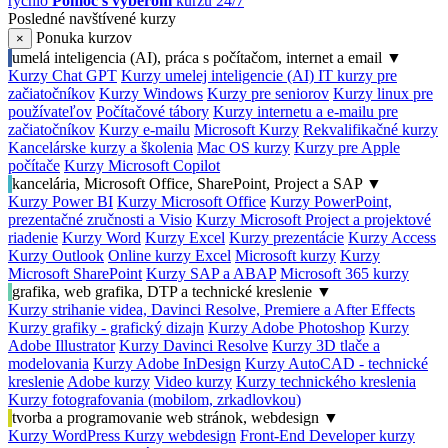
rýchlo
Pomoc s výberom
kurzu 24/7
Posledné navštívené kurzy
Ponuka kurzov
×
umelá inteligencia (AI), práca s počítačom, internet a email
▼
Kurzy Chat GPT
Kurzy umelej inteligencie (AI)
IT kurzy pre
začiatočníkov
Kurzy Windows
Kurzy pre seniorov
Kurzy linux pre
používateľov
Počítačové tábory
Kurzy internetu a e-mailu pre
začiatočníkov
Kurzy e-mailu
Microsoft Kurzy
Rekvalifikačné kurzy
Kancelárske kurzy a školenia
Mac OS kurzy
Kurzy pre Apple
počítače
Kurzy Microsoft Copilot
kancelária, Microsoft Office, SharePoint, Project a SAP
▼
Kurzy Power BI
Kurzy Microsoft Office
Kurzy PowerPoint,
prezentačné zručnosti a Visio
Kurzy Microsoft Project a projektové
riadenie
Kurzy Word
Kurzy Excel
Kurzy prezentácie
Kurzy Access
Kurzy Outlook
Online kurzy Excel
Microsoft kurzy
Kurzy
Microsoft SharePoint
Kurzy SAP a ABAP
Microsoft 365 kurzy
grafika, web grafika, DTP a technické kreslenie
▼
Kurzy strihanie videa, Davinci Resolve, Premiere a After Effects
Kurzy grafiky - grafický dizajn
Kurzy Adobe Photoshop
Kurzy
Adobe Illustrator
Kurzy Davinci Resolve
Kurzy 3D tlače a
modelovania
Kurzy Adobe InDesign
Kurzy AutoCAD - technické
kreslenie
Adobe kurzy
Video kurzy
Kurzy technického kreslenia
Kurzy fotografovania (mobilom, zrkadlovkou)
tvorba a programovanie web stránok, webdesign
▼
Kurzy WordPress
Kurzy webdesign
Front-End Developer kurzy