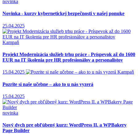
novinka
Novinka - kurzy kybernetickej bezpečnosti v našej ponuke
25.04.2025
Kampaň
Projekt Modernizácia služieb trhu práce - Príspevok až do 1600
EUR na IT školenia pre HR profesionálov a personalistov
15.04.2025
Kampaň
Pozrite si naše učebne – ako to u nás vyzerá
15.04.2025
novinka
Nový dych pre obľúbený kurz: WordPress II. a WPBakery
Page Builder