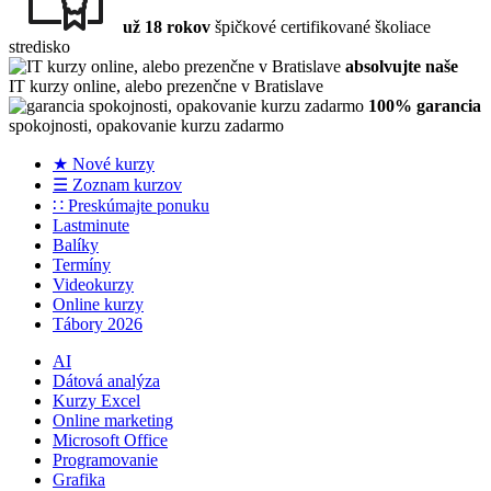
už 18 rokov
špičkové certifikované školiace
stredisko
absolvujte naše
IT kurzy online, alebo prezenčne v Bratislave
100% garancia
spokojnosti, opakovanie kurzu zadarmo
★ Nové kurzy
☰ Zoznam kurzov
∷ Preskúmajte ponuku
Lastminute
Balíky
Termíny
Videokurzy
Online kurzy
Tábory 2026
AI
Dátová analýza
Kurzy Excel
Online marketing
Microsoft Office
Programovanie
Grafika