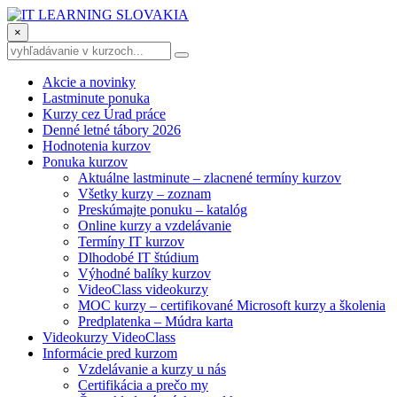
×
Akcie a novinky
Lastminute ponuka
Kurzy cez Úrad práce
Denné letné tábory 2026
Hodnotenia kurzov
Ponuka kurzov
Aktuálne lastminute – zlacnené termíny kurzov
Všetky kurzy – zoznam
Preskúmajte ponuku – katalóg
Online kurzy a vzdelávanie
Termíny IT kurzov
Dlhodobé IT štúdium
Výhodné balíky kurzov
VideoClass videokurzy
MOC kurzy – certifikované Microsoft kurzy a školenia
Predplatenka – Múdra karta
Videokurzy VideoClass
Informácie pred kurzom
Vzdelávanie a kurzy u nás
Certifikácia a prečo my