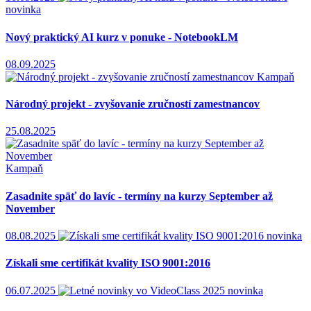
novinka
Nový praktický AI kurz v ponuke - NotebookLM
08.09.2025
Kampaň
Národný projekt - zvyšovanie zručností zamestnancov
25.08.2025
Kampaň
Zasadnite späť do lavíc - termíny na kurzy September až
November
08.08.2025
novinka
Získali sme certifikát kvality ISO 9001:2016
06.07.2025
novinka