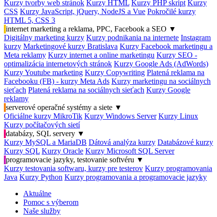
Kurzy tvorby web stránok
Kurzy HTML
Kurzy PHP skript
Kurzy
CSS
Kurzy JavaScript, jQuery, NodeJS a Vue
Pokročilé kurzy
HTML 5, CSS 3
internet marketing a reklama, PPC, Facebook a SEO
▼
Digitálny marketing kurzy
Kurzy podnikania na internete
Instagram
kurzy
Marketingové kurzy Bratislava
Kurzy Facebook marketingu a
Meta reklamy
Kurzy internet a online marketingu
Kurzy SEO -
optimalizácia internetových stránok
Kurzy Google Ads (AdWords)
Kurzy Youtube marketing
Kurzy Copywriting
Platená reklama na
Facebooku (FB) - kurzy Meta Ads
Kurzy marketingu na sociálnych
sieťach
Platená reklama na sociálnych sieťach
Kurzy Google
reklamy
serverové operačné systémy a siete
▼
Oficiálne kurzy MikroTik
Kurzy Windows Server
Kurzy Linux
Kurzy počítačových sietí
databázy, SQL servery
▼
Kurzy MySQL a MariaDB
Dátová analýza kurzy
Databázové kurzy
Kurzy SQL
Kurzy Oracle
Kurzy Microsoft SQL Server
programovacie jazyky, testovanie softvéru
▼
Kurzy testovania softwaru, kurzy pre testerov
Kurzy programovania
Java
Kurzy Python
Kurzy programovania a programovacie jazyky
Aktuálne
Pomoc s výberom
Naše služby