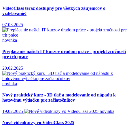
VideoClass teraz dostupný pre všetkých záujemcov o
vzdelávanie!
07.03.2025
novinka
Preplácanie našich IT kurzov úradom práce - projekt zručnosti
pre trh práce
20.02.2025
novinka
Nový praktický kurz - 3D tlač a modelovanie od nápadu k
hotovému výtlačku pre začiatočníkov
19.02.2025
novinka
Nové videokurzy vo VideoClass 2025