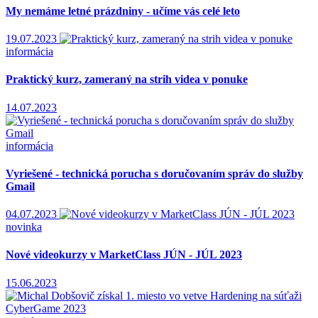
My nemáme letné prázdniny - učíme vás celé leto
19.07.2023
informácia
Praktický kurz, zameraný na strih videa v ponuke
14.07.2023
informácia
Vyriešené - technická porucha s doručovaním správ do služby
Gmail
04.07.2023
novinka
Nové videokurzy v MarketClass JÚN - JÚL 2023
15.06.2023