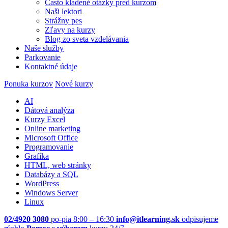
Často kladené otázky pred kurzom
Naši lektori
Strážny pes
Zľavy na kurzy
Blog zo sveta vzdelávania
Naše služby
Parkovanie
Kontaktné údaje
Ponuka kurzov
Nové kurzy
AI
Dátová analýza
Kurzy Excel
Online marketing
Microsoft Office
Programovanie
Grafika
HTML, web stránky
Databázy a SQL
WordPress
Windows Server
Linux
02/4920 3080
po-pia 8:00 – 16:30
info@itlearning.sk
odpisujeme