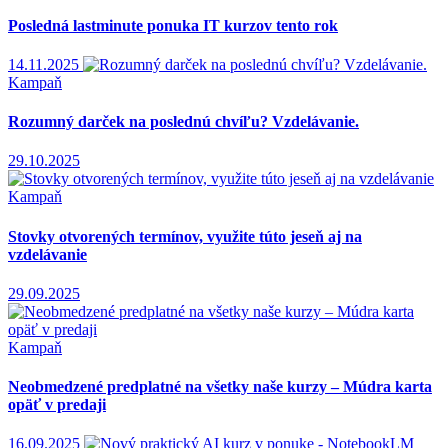
Posledná lastminute ponuka IT kurzov tento rok
14.11.2025
Kampaň
Rozumný darček na poslednú chvíľu? Vzdelávanie.
29.10.2025
Kampaň
Stovky otvorených termínov, využite túto jeseň aj na
vzdelávanie
29.09.2025
Kampaň
Neobmedzené predplatné na všetky naše kurzy – Múdra karta
opäť v predaji
16.09.2025