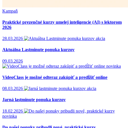
Kampaň
Praktické prezenčné kurzy umelej inteligencie (AI) s lektorom
2026
28.03.2026
akcia
Aktuálna Lastminute ponuka kurzov
09.03.2026
novinka
VideoClass je možné odteraz zakúpiť a predĺžiť online
08.03.2026
akcia
Jarná lastminute ponuka kurzov
18.02.2026
novinka
Do našej ponuky pribudli nové, praktické kurzy