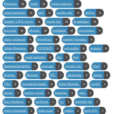
Photoshop
Adobe
Google Analytics
16
16
15
content marketing
html
sociálne siete
analýza
15
15
14
12
Databázy a SQL servery
Google Ads
fb marketing
11
10
10
kurz excel
adwords
podnikanie
excel funkcie
10
10
10
9
praca s pocitacom
PowerPoint
marketér špecialista
9
9
9
Adobe Photoshop
VLOOKUP
web grafika
kreslenie
8
8
8
8
reklama
e-mail marketing
php
blog
8
8
7
7
kontingenčná tabuľka
testovanie
vytvoriť web
Word
7
7
7
7
životopis
Illustrator
PPC
zálohovanie
chatgpt
7
7
7
6
6
VBA
komunikačné kanály
Adobe Illustrator
Google
6
6
6
5
internet
funkcie v exceli
Instagram
video
5
5
5
5
Kurz Wordpress
JavaScript
css
motivačný list
5
5
5
5
tvorba webstránok
Junior tester
grafika
jazyk SQL
5
5
5
5