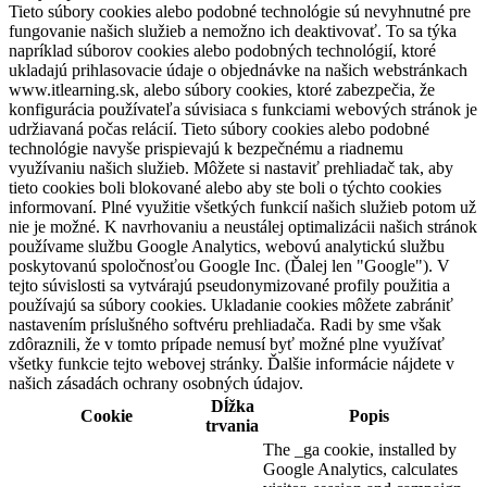
Tieto súbory cookies alebo podobné technológie sú nevyhnutné pre
fungovanie našich služieb a nemožno ich deaktivovať. To sa týka
napríklad súborov cookies alebo podobných technológií, ktoré
ukladajú prihlasovacie údaje o objednávke na našich webstránkach
www.itlearning.sk, alebo súbory cookies, ktoré zabezpečia, že
konfigurácia používateľa súvisiaca s funkciami webových stránok je
udržiavaná počas relácií. Tieto súbory cookies alebo podobné
technológie navyše prispievajú k bezpečnému a riadnemu
využívaniu našich služieb. Môžete si nastaviť prehliadač tak, aby
tieto cookies boli blokované alebo aby ste boli o týchto cookies
informovaní. Plné využitie všetkých funkcií našich služieb potom už
nie je možné. K navrhovaniu a neustálej optimalizácii našich stránok
používame službu Google Analytics, webovú analytickú službu
poskytovanú spoločnosťou Google Inc. (Ďalej len "Google"). V
tejto súvislosti sa vytvárajú pseudonymizované profily použitia a
používajú sa súbory cookies. Ukladanie cookies môžete zabrániť
nastavením príslušného softvéru prehliadača. Radi by sme však
zdôraznili, že v tomto prípade nemusí byť možné plne využívať
všetky funkcie tejto webovej stránky. Ďalšie informácie nájdete v
našich zásadách ochrany osobných údajov.
Dĺžka
Cookie
Popis
trvania
The _ga cookie, installed by
Google Analytics, calculates