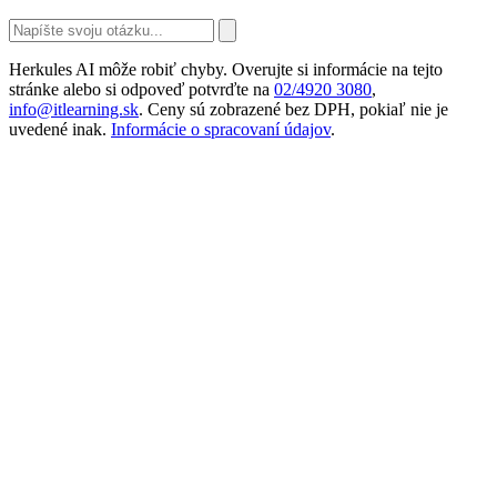
Herkules AI môže robiť chyby. Overujte si informácie na tejto
stránke alebo si odpoveď potvrďte na
02/4920 3080
,
info@itlearning.sk
. Ceny sú zobrazené bez DPH, pokiaľ nie je
uvedené inak.
Informácie o spracovaní údajov
.