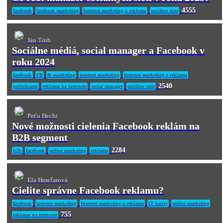
4555
facebook
facebook marketing
Internet marketing a reklama
sociálne siete
Ján Tóth
Sociálne médiá, social manager a Facebook v
roku 2024
facebook
FB
fb marketing
internet marketing
Internet marketing a reklama
2540
podnikanie
reklama na internete
social manager
sociálne siete
Peťo Hecht
Nové možnosti cielenia Facebook reklám na
B2B segment
2284
b2b
facebook
online marketing
reklama
Ela Hmeľarová
Cielite správne Facebook reklamu?
facebook
internet marketing
Internet marketing a reklama
IT kurzy
online marketing
755
reklama na internete