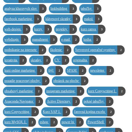
analyza klucovych slov
linkbuilding
tabuľky
3
3
3
facebook marketing
klávesové skratky
makrá
3
3
3
web-design
kurzy
projekty
kurz canva
3
3
3
3
webdizajn
manažment
e-mail
kniha
3
3
2
2
podnikanie na internete
školenie
Serverové operačné systémy
2
2
2
kreativita
skratky
CV
originalita
2
2
2
2
kurz online marketing
štýl
SPAM
newsletter
2
2
2
2
pozadie pracovnej plochy
obrázok na ploche
2
2
obsahový marketing
instagram marketing
kurz Copywriting I.
2
2
2
Anaconda Navigator
Active Directory
pekné tabuľky
2
2
2
kurz Copywriting
Kurz SAP I.
čarovná krajina excelu
2
2
2
kurz MySQL I.
eshop
power bi
PowerShell
2
2
2
2