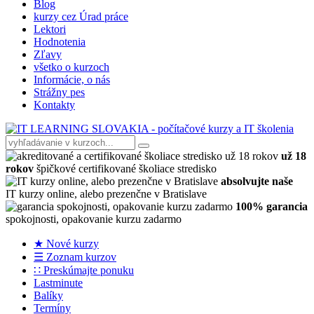
Blog
kurzy cez Úrad práce
Lektori
Hodnotenia
Zľavy
všetko o kurzoch
Informácie, o nás
Strážny pes
Kontakty
už 18
rokov
špičkové certifikované školiace stredisko
absolvujte naše
IT kurzy online, alebo prezenčne v Bratislave
100% garancia
spokojnosti, opakovanie kurzu zadarmo
★ Nové kurzy
☰ Zoznam kurzov
∷ Preskúmajte ponuku
Lastminute
Balíky
Termíny