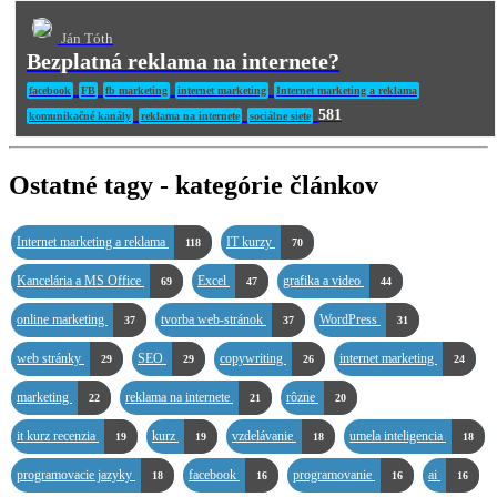
Ján Tóth
Bezplatná reklama na internete?
facebook
FB
fb marketing
internet marketing
Internet marketing a reklama
581
komunikačné kanály
reklama na internete
sociálne siete
Ostatné tagy - kategórie článkov
Internet marketing a reklama
IT kurzy
118
70
Kancelária a MS Office
Excel
grafika a video
69
47
44
online marketing
tvorba web-stránok
WordPress
37
37
31
web stránky
SEO
copywriting
internet marketing
29
29
26
24
marketing
reklama na internete
rôzne
22
21
20
it kurz recenzia
kurz
vzdelávanie
umela inteligencia
19
19
18
18
programovacie jazyky
facebook
programovanie
ai
18
16
16
16