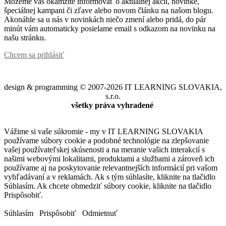
Môžeme vás okamžite informovať o aktuálnej akcii, novinke,
špeciálnej kampani či zľave alebo novom článku na našom blogu.
Akonáhle sa u nás v novinkách niečo zmení alebo pridá, do pár
minút vám automaticky posielame email s odkazom na novinku na
našu stránku.
Chcem sa prihlásiť
design & programming © 2007-2026 IT LEARNING SLOVAKIA,
s.r.o.
všetky práva vyhradené
Vážime si vaše súkromie - my v IT LEARNING SLOVAKIA
používame súbory cookie a podobné technológie na zlepšovanie
vašej používateľskej skúsenosti a na meranie vašich interakcií s
našimi webovými lokalitami, produktami a službami a zároveň ich
používame aj na poskytovanie relevantnejších informácií pri vašom
vyhľadávaní a v reklamách. Ak s tým súhlasíte, kliknite na tlačidlo
Súhlasím. Ak chcete obmedziť súbory cookie, kliknite na tlačidlo
Prispôsobiť.
Súhlasím
Prispôsobiť
Odmietnuť