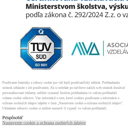
Používame štatistiky a súbory cookie pre váš lepší používateľský zážitok. Prehliadaním
stránok súhlasíte s ich používaním. Ak si neželáte po návšteve našich web stránok dostávať
personalizované reklamy, môžete vymazať históriu prehliadania vo vašom prehliadači
vrátane cookie súborov. Viac informácií o tom, ktoré cookies používame a informácie o
ochrane osobných údajov nájdete v časti „Nastavenie cookie a ochrana osobných údajov“.
Ukladanie súborov cookie si môžete nastaviť či vypnúť vo vašom prehliadači.
Prispôsobiť
Nastavenie cookie a ochrana osobných údajov