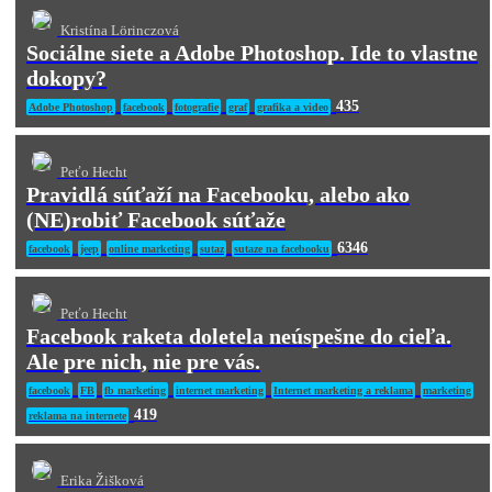
Kristína Lörinczová
Sociálne siete a Adobe Photoshop. Ide to vlastne
dokopy?
435
Adobe Photoshop
facebook
fotografie
graf
grafika a video
Peťo Hecht
Pravidlá súťaží na Facebooku, alebo ako
(NE)robiť Facebook súťaže
6346
facebook
jeep
online marketing
sutaz
sutaze na facebooku
Peťo Hecht
Facebook raketa doletela neúspešne do cieľa.
Ale pre nich, nie pre vás.
facebook
FB
fb marketing
internet marketing
Internet marketing a reklama
marketing
419
reklama na internete
Erika Žišková