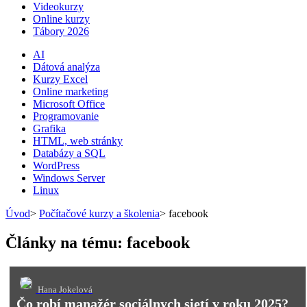
Videokurzy
Online kurzy
Tábory 2026
AI
Dátová analýza
Kurzy Excel
Online marketing
Microsoft Office
Programovanie
Grafika
HTML, web stránky
Databázy a SQL
WordPress
Windows Server
Linux
Úvod
>
Počítačové kurzy a školenia
>
facebook
Články na tému: facebook
Hana Jokelová
Čo robí manažér sociálnych sietí v roku 2025?