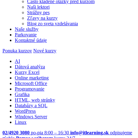
Často kladené otázky pred kurzom
Naši lektori
Strážny pes
Zľavy na kurzy
Blog zo sveta vzdelávania
Naše služby
Parkovanie
Kontaktné údaje
Ponuka kurzov
Nové kurzy
AI
Dátová analýza
Kurzy Excel
Online marketing
Microsoft Office
Programovanie
Grafika
HTML, web stránky
Databázy a SQL
WordPress
Windows Server
Linux
02/4920 3080
po-pia 8:00 – 16:30
info@itlearning.sk
odpisujeme