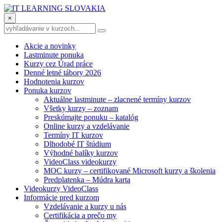
×
Akcie a novinky
Lastminute ponuka
Kurzy cez Úrad práce
Denné letné tábory 2026
Hodnotenia kurzov
Ponuka kurzov
Aktuálne lastminute – zlacnené termíny kurzov
Všetky kurzy – zoznam
Preskúmajte ponuku – katalóg
Online kurzy a vzdelávanie
Termíny IT kurzov
Dlhodobé IT štúdium
Výhodné balíky kurzov
VideoClass videokurzy
MOC kurzy – certifikované Microsoft kurzy a školenia
Predplatenka – Múdra karta
Videokurzy VideoClass
Informácie pred kurzom
Vzdelávanie a kurzy u nás
Certifikácia a prečo my