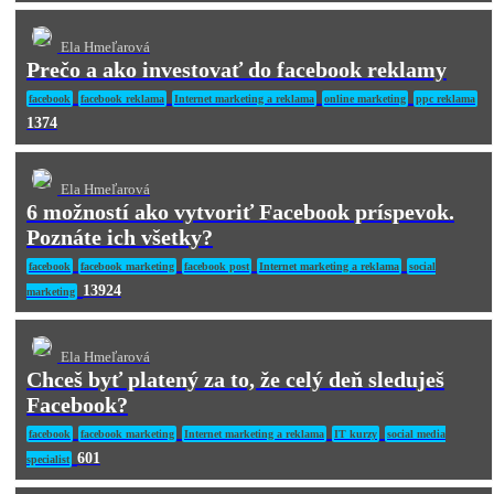
Ela Hmeľarová
Prečo a ako investovať do facebook reklamy
facebook
facebook reklama
Internet marketing a reklama
online marketing
ppc reklama
1374
Ela Hmeľarová
6 možností ako vytvoriť Facebook príspevok.
Poznáte ich všetky?
facebook
facebook marketing
facebook post
Internet marketing a reklama
social
13924
marketing
Ela Hmeľarová
Chceš byť platený za to, že celý deň sleduješ
Facebook?
facebook
facebook marketing
Internet marketing a reklama
IT kurzy
social media
601
specialist