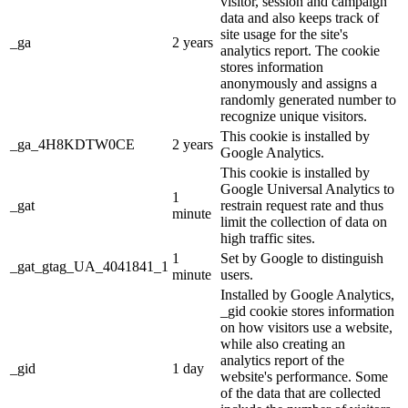
visitor, session and campaign
data and also keeps track of
site usage for the site's
_ga
2 years
analytics report. The cookie
stores information
anonymously and assigns a
randomly generated number to
recognize unique visitors.
This cookie is installed by
_ga_4H8KDTW0CE
2 years
Google Analytics.
This cookie is installed by
Google Universal Analytics to
1
_gat
restrain request rate and thus
minute
limit the collection of data on
high traffic sites.
1
Set by Google to distinguish
_gat_gtag_UA_4041841_1
minute
users.
Installed by Google Analytics,
_gid cookie stores information
on how visitors use a website,
while also creating an
analytics report of the
_gid
1 day
website's performance. Some
of the data that are collected