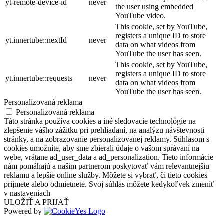
yt-remote-device-id
never
the user using embedded
YouTube video.
This cookie, set by YouTube,
registers a unique ID to store
yt.innertube::nextId
never
data on what videos from
YouTube the user has seen.
This cookie, set by YouTube,
registers a unique ID to store
yt.innertube::requests
never
data on what videos from
YouTube the user has seen.
Personalizovaná reklama
Personalizovaná reklama
Táto stránka používa cookies a iné sledovacie technológie na
zlepšenie vášho zážitku pri prehliadaní, na analýzu návštevnosti
stránky, a na zobrazovanie personalizovanej reklamy. Súhlasom s
cookies umožníte, aby sme zbierali údaje o vašom správaní na
webe, vrátane ad_user_data a ad_personalization. Tieto informácie
nám pomáhajú a našim partnerom poskytovať vám relevantnejšiu
reklamu a lepšie online služby. Môžete si vybrať, či tieto cookies
prijmete alebo odmietnete. Svoj súhlas môžete kedykoľvek zmeniť
v nastaveniach
ULOŽIŤ A PRIJAŤ
Powered by