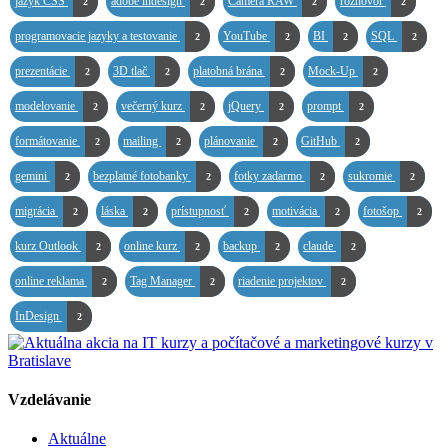
jazyk CSS
adobe indesign
Camera RAW
rozhovor
2
2
2
2
programovacie jazyky a testovanie
YouTube
BI
SQL
2
2
2
2
prezentácie
3D tlač
platobná brána
Mock-Up
2
2
2
2
modelovanie
večerný kurz
jQuery
prompt
2
2
2
2
formátovanie
mailing
plánovanie
GitHub
2
2
2
2
gemini
bezplatné fotobanky
fotky zadarmo
sukromie
2
2
2
2
migrácia
láska
prístupnosť
motivácia
fotošop
2
2
2
2
2
kurz Outlook
online kurz
backup
claude
2
2
2
2
online reklama
Tag Manager
riadenie projektov
2
2
2
InDesign
2
Vzdelávanie
Aktuálne