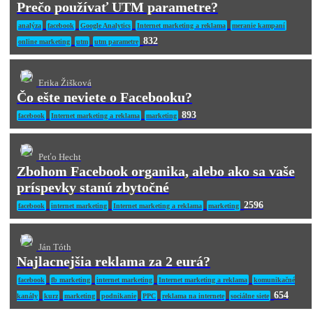
Prečo používať UTM parametre?
analýza
facebook
Google Analytics
Internet marketing a reklama
meranie kampaní
832
online marketing
utm
utm parametre
Erika Žišková
Čo ešte neviete o Facebooku?
893
facebook
Internet marketing a reklama
marketing
Peťo Hecht
Zbohom Facebook organika, alebo ako sa vaše
príspevky stanú zbytočné
2596
facebook
internet marketing
Internet marketing a reklama
marketing
Ján Tóth
Najlacnejšia reklama za 2 eurá?
facebook
fb marketing
internet marketing
Internet marketing a reklama
komunikačné
654
kanály
kurz
marketing
podnikanie
PPC
reklama na internete
sociálne siete