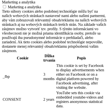
Marketing a analytika
Marketing a analytika
Tieto súbory cookies alebo podobnej technológie môžu byť na
našich webových stránkach nastavené nami alebo našimi partnermi,
aby vám zobrazovali relevantný obsah/reklamu na našich webových
stránkach aj na webových stránkach tretích strán. Na základe vašich
záujmov možno vytvoriť tzv. profily. S týmito informáciami vo
všeobecnosti nie je možná priama identifikácia osoby, pretože sa
používajú iba pseudonymné informácie o prehliadači, alebo
zariadení. Ak tieto cookies alebo podobné technológie nepovolíte,
dostanete menej relevantný obsah/reklamu prispôsobenú vašim
záujmom.
Dĺžka
Cookie
Popis
trvania
This cookie is set by Facebook
to display advertisements when
3
either on Facebook or on a
_fbp
months
digital platform powered by
Facebook advertising, after
visiting the website.
YouTube sets this cookie via
embedded youtube-videos and
CONSENT
2 years
registers anonymous statistical
data.