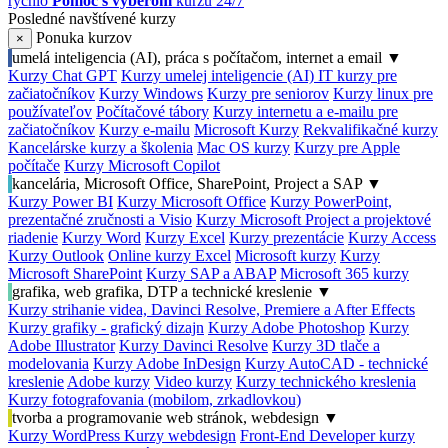
rýchlo
Pomoc s výberom
kurzu 24/7
Posledné navštívené kurzy
Ponuka kurzov
×
umelá inteligencia (AI), práca s počítačom, internet a email
▼
Kurzy Chat GPT
Kurzy umelej inteligencie (AI)
IT kurzy pre
začiatočníkov
Kurzy Windows
Kurzy pre seniorov
Kurzy linux pre
používateľov
Počítačové tábory
Kurzy internetu a e-mailu pre
začiatočníkov
Kurzy e-mailu
Microsoft Kurzy
Rekvalifikačné kurzy
Kancelárske kurzy a školenia
Mac OS kurzy
Kurzy pre Apple
počítače
Kurzy Microsoft Copilot
kancelária, Microsoft Office, SharePoint, Project a SAP
▼
Kurzy Power BI
Kurzy Microsoft Office
Kurzy PowerPoint,
prezentačné zručnosti a Visio
Kurzy Microsoft Project a projektové
riadenie
Kurzy Word
Kurzy Excel
Kurzy prezentácie
Kurzy Access
Kurzy Outlook
Online kurzy Excel
Microsoft kurzy
Kurzy
Microsoft SharePoint
Kurzy SAP a ABAP
Microsoft 365 kurzy
grafika, web grafika, DTP a technické kreslenie
▼
Kurzy strihanie videa, Davinci Resolve, Premiere a After Effects
Kurzy grafiky - grafický dizajn
Kurzy Adobe Photoshop
Kurzy
Adobe Illustrator
Kurzy Davinci Resolve
Kurzy 3D tlače a
modelovania
Kurzy Adobe InDesign
Kurzy AutoCAD - technické
kreslenie
Adobe kurzy
Video kurzy
Kurzy technického kreslenia
Kurzy fotografovania (mobilom, zrkadlovkou)
tvorba a programovanie web stránok, webdesign
▼
Kurzy WordPress
Kurzy webdesign
Front-End Developer kurzy