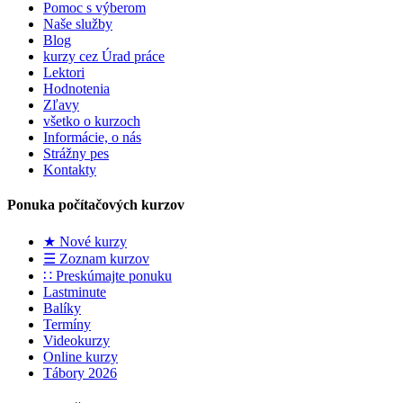
Pomoc s výberom
Naše služby
Blog
kurzy cez Úrad práce
Lektori
Hodnotenia
Zľavy
všetko o kurzoch
Informácie, o nás
Strážny pes
Kontakty
Ponuka počítačových kurzov
★ Nové kurzy
☰ Zoznam kurzov
∷ Preskúmajte ponuku
Lastminute
Balíky
Termíny
Videokurzy
Online kurzy
Tábory 2026