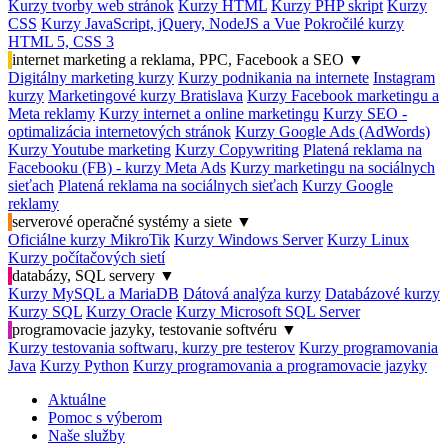
Kurzy tvorby web stránok
Kurzy HTML
Kurzy PHP skript
Kurzy
CSS
Kurzy JavaScript, jQuery, NodeJS a Vue
Pokročilé kurzy
HTML 5, CSS 3
internet marketing a reklama, PPC, Facebook a SEO
▼
Digitálny marketing kurzy
Kurzy podnikania na internete
Instagram
kurzy
Marketingové kurzy Bratislava
Kurzy Facebook marketingu a
Meta reklamy
Kurzy internet a online marketingu
Kurzy SEO -
optimalizácia internetových stránok
Kurzy Google Ads (AdWords)
Kurzy Youtube marketing
Kurzy Copywriting
Platená reklama na
Facebooku (FB) - kurzy Meta Ads
Kurzy marketingu na sociálnych
sieťach
Platená reklama na sociálnych sieťach
Kurzy Google
reklamy
serverové operačné systémy a siete
▼
Oficiálne kurzy MikroTik
Kurzy Windows Server
Kurzy Linux
Kurzy počítačových sietí
databázy, SQL servery
▼
Kurzy MySQL a MariaDB
Dátová analýza kurzy
Databázové kurzy
Kurzy SQL
Kurzy Oracle
Kurzy Microsoft SQL Server
programovacie jazyky, testovanie softvéru
▼
Kurzy testovania softwaru, kurzy pre testerov
Kurzy programovania
Java
Kurzy Python
Kurzy programovania a programovacie jazyky
Aktuálne
Pomoc s výberom
Naše služby