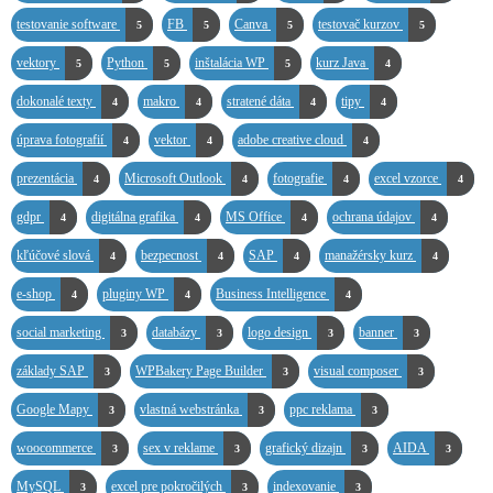
testovanie software
FB
Canva
testovač kurzov
5
5
5
5
vektory
Python
inštalácia WP
kurz Java
5
5
5
4
dokonalé texty
makro
stratené dáta
tipy
4
4
4
4
úprava fotografií
vektor
adobe creative cloud
4
4
4
prezentácia
Microsoft Outlook
fotografie
excel vzorce
4
4
4
4
gdpr
digitálna grafika
MS Office
ochrana údajov
4
4
4
4
kľúčové slová
bezpecnost
SAP
manažérsky kurz
4
4
4
4
e-shop
pluginy WP
Business Intelligence
4
4
4
social marketing
databázy
logo design
banner
3
3
3
3
základy SAP
WPBakery Page Builder
visual composer
3
3
3
Google Mapy
vlastná webstránka
ppc reklama
3
3
3
woocommerce
sex v reklame
grafický dizajn
AIDA
3
3
3
3
MySQL
excel pre pokročilých
indexovanie
3
3
3