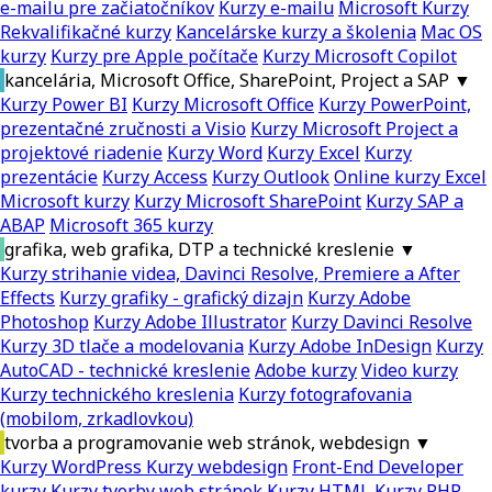
e-mailu pre začiatočníkov
Kurzy e-mailu
Microsoft Kurzy
Rekvalifikačné kurzy
Kancelárske kurzy a školenia
Mac OS
kurzy
Kurzy pre Apple počítače
Kurzy Microsoft Copilot
kancelária, Microsoft Office, SharePoint, Project a SAP
▼
Kurzy Power BI
Kurzy Microsoft Office
Kurzy PowerPoint,
prezentačné zručnosti a Visio
Kurzy Microsoft Project a
projektové riadenie
Kurzy Word
Kurzy Excel
Kurzy
prezentácie
Kurzy Access
Kurzy Outlook
Online kurzy Excel
Microsoft kurzy
Kurzy Microsoft SharePoint
Kurzy SAP a
ABAP
Microsoft 365 kurzy
grafika, web grafika, DTP a technické kreslenie
▼
Kurzy strihanie videa, Davinci Resolve, Premiere a After
Effects
Kurzy grafiky - grafický dizajn
Kurzy Adobe
Photoshop
Kurzy Adobe Illustrator
Kurzy Davinci Resolve
Kurzy 3D tlače a modelovania
Kurzy Adobe InDesign
Kurzy
AutoCAD - technické kreslenie
Adobe kurzy
Video kurzy
Kurzy technického kreslenia
Kurzy fotografovania
(mobilom, zrkadlovkou)
tvorba a programovanie web stránok, webdesign
▼
Kurzy WordPress
Kurzy webdesign
Front-End Developer
kurzy
Kurzy tvorby web stránok
Kurzy HTML
Kurzy PHP