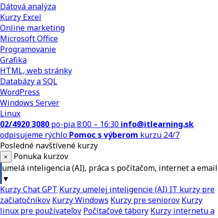
Dátová analýza
Kurzy Excel
Online marketing
Microsoft Office
Programovanie
Grafika
HTML, web stránky
Databázy a SQL
WordPress
Windows Server
Linux
02/4920 3080
po-pia 8:00 – 16:30
info@itlearning.sk
odpisujeme rýchlo
Pomoc s výberom
kurzu 24/7
Posledné navštívené kurzy
Ponuka kurzov
×
umelá inteligencia (AI), práca s počítačom, internet a email
▼
Kurzy Chat GPT
Kurzy umelej inteligencie (AI)
IT kurzy pre
začiatočníkov
Kurzy Windows
Kurzy pre seniorov
Kurzy
linux pre používateľov
Počítačové tábory
Kurzy internetu a