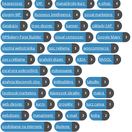
bezpecnost
SAP
manažérsky kurz
e-shop
4
4
4
4
pluginy WP
Business Intelligence
social marketing
4
4
3
databázy
logo design
banner
základy SAP
3
3
3
3
WPBakery Page Builder
visual composer
Google Mapy
3
3
3
vlastná webstránka
ppc reklama
woocommerce
3
3
3
sex v reklame
grafický dizajn
AIDA
MySQL
3
3
3
3
excel pre pokročilých
indexovanie
3
3
analyza klucovych slov
linkbuilding
tabuľky
3
3
3
facebook marketing
klávesové skratky
makrá
3
3
3
web-design
kurzy
projekty
kurz canva
3
3
3
3
webdizajn
manažment
e-mail
kniha
3
3
2
2
podnikanie na internete
školenie
2
2