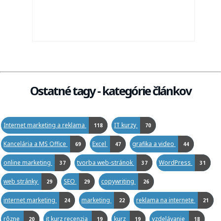
Ostatné tagy - kategórie článkov
Internet marketing a reklama
IT kurzy
118
70
Kancelária a MS Office
Excel
grafika a video
69
47
44
online marketing
tvorba web-stránok
WordPress
37
37
31
web stránky
SEO
copywriting
29
29
26
internet marketing
marketing
reklama na internete
24
22
21
rôzne
it kurz recenzia
kurz
vzdelávanie
20
19
19
18