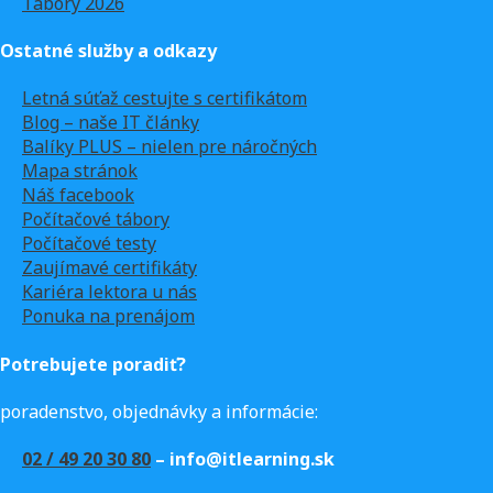
Tábory 2026
Ostatné služby a odkazy
Letná súťaž cestujte s certifikátom
Blog – naše IT články
Balíky PLUS – nielen pre náročných
Mapa stránok
Náš facebook
Počítačové tábory
Počítačové testy
Zaujímavé certifikáty
Kariéra lektora u nás
Ponuka na prenájom
Potrebujete poradiť?
poradenstvo, objednávky a informácie:
02 / 49 20 30 80
– info@itlearning.sk