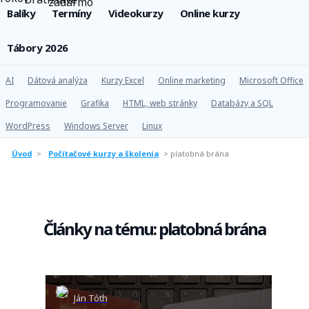
Balíky
Termíny
Videokurzy
Online kurzy
Tábory 2026
AI
Dátová analýza
Kurzy Excel
Online marketing
Microsoft Office
Programovanie
Grafika
HTML, web stránky
Databázy a SQL
WordPress
Windows Server
Linux
Úvod
>
Počítačové kurzy a školenia
>
platobná brána
Články na tému: platobná brána
Ján Tóth