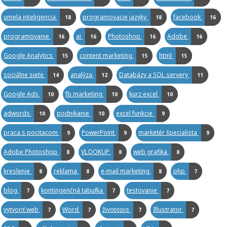
umela inteligencia
programovacie jazyky
facebook
18
18
16
programovanie
ai
Photoshop
Adobe
16
16
16
16
Google Analytics
content marketing
html
15
15
15
sociálne siete
analýza
Databázy a SQL servery
14
12
11
Google Ads
fb marketing
kurz excel
10
10
10
adwords
podnikanie
excel funkcie
10
10
9
praca s pocitacom
PowerPoint
marketér špecialista
9
9
9
Adobe Photoshop
VLOOKUP
web grafika
8
8
8
kreslenie
reklama
e-mail marketing
php
8
8
8
7
blog
kontingenčná tabuľka
testovanie
7
7
7
vytvoriť web
Word
životopis
Illustrator
7
7
7
7