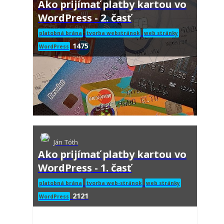
Ako prijímať platby kartou vo
WordPress - 2. časť
platobná brána
tvorba webstránok
web stránky
1475
WordPress
Ján Tóth
Ako prijímať platby kartou vo
WordPress - 1. časť
platobná brána
tvorba web-stránok
web stránky
2121
WordPress