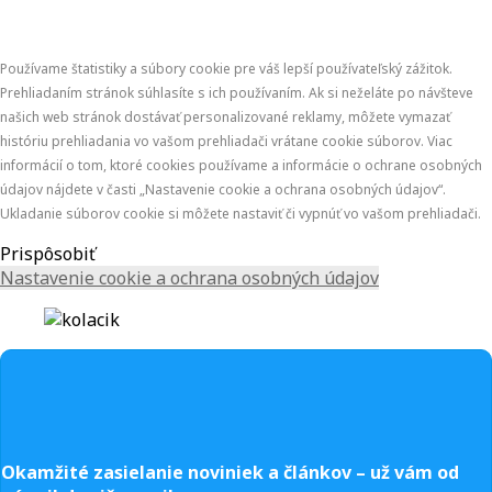
Používame štatistiky a súbory cookie pre váš lepší používateľský zážitok.
Prehliadaním stránok súhlasíte s ich používaním. Ak si neželáte po návšteve
našich web stránok dostávať personalizované reklamy, môžete vymazať
históriu prehliadania vo vašom prehliadači vrátane cookie súborov. Viac
informácií o tom, ktoré cookies používame a informácie o ochrane osobných
údajov nájdete v časti „Nastavenie cookie a ochrana osobných údajov“.
Ukladanie súborov cookie si môžete nastaviť či vypnúť vo vašom prehliadači.
Prispôsobiť
Nastavenie cookie a ochrana osobných údajov
Okamžité zasielanie noviniek a článkov – u
ž vám od