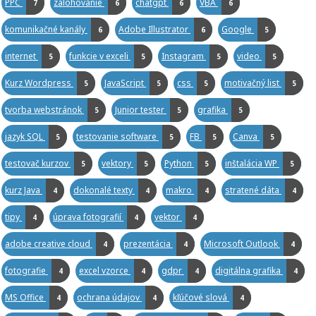
PPC
zálohovanie
chatgpt
VBA
7
6
6
6
komunikačné kanály
Adobe Illustrator
Google
6
6
5
internet
funkcie v exceli
Instagram
video
5
5
5
5
Kurz Wordpress
JavaScript
css
motivačný list
5
5
5
5
tvorba webstránok
Junior tester
grafika
5
5
5
jazyk SQL
testovanie software
FB
Canva
5
5
5
5
testovač kurzov
vektory
Python
inštalácia WP
5
5
5
5
kurz Java
dokonalé texty
makro
stratené dáta
4
4
4
4
tipy
úprava fotografií
vektor
4
4
4
adobe creative cloud
prezentácia
Microsoft Outlook
4
4
4
fotografie
excel vzorce
gdpr
digitálna grafika
4
4
4
4
MS Office
ochrana údajov
kľúčové slová
4
4
4