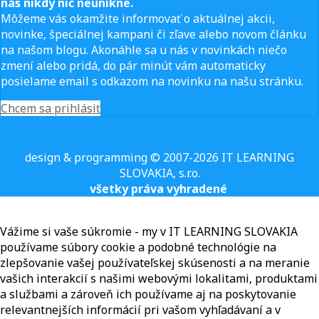
nás nikdy nič neunikne.
Môžeme vás okamžite informovať o aktuálnej akcii,
novinke, špeciálnej kampani či zľave alebo novom článku
na našom blogu. Akonáhle sa u nás v novinkách niečo
zmení alebo pridá, do pár minút vám automaticky
posielame email s odkazom na novinku na našu stránku.
Chcem sa prihlásiť
design & programming © 2007-2026 IT LEARNING
SLOVAKIA, s.r.o.
všetky práva vyhradené
Vážime si vaše súkromie - my v IT LEARNING SLOVAKIA
používame súbory cookie a podobné technológie na
zlepšovanie vašej používateľskej skúsenosti a na meranie
vašich interakcií s našimi webovými lokalitami, produktami
a službami a zároveň ich používame aj na poskytovanie
relevantnejších informácií pri vašom vyhľadávaní a v