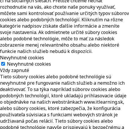
či na sociálnych sieťach. Pretože chceme nechať
rozhodnutie na vás, ako chcete naše ponuky využívať,
môžete sami kontrolovať používanie určitých typov súborov
cookies alebo podobných technológií. Kliknutím na rôzne
kategórie nadpisov získate ďalšie informácie a zmeníte
svoje nastavenia. Ak odmietnete určité súbory cookies
alebo podobné technológie, môže to mať za následok
zobrazenie menej relevantného obsahu alebo niektoré
funkcie našich služieb nebudú k dispozícii.
Nevyhnutné cookies
Nevyhnutné cookies
Vždy zapnuté
Tieto súbory cookies alebo podobné technológie sú
nevyhnutné pre fungovanie našich služieb a nemožno ich
deaktivovať. To sa týka napríklad súborov cookies alebo
podobných technológií, ktoré ukladajú prihlasovacie údaje
o objednávke na našich webstránkach www.itlearning.sk,
alebo súbory cookies, ktoré zabezpečia, že konfigurácia
používateľa súvisiaca s funkciami webových stránok je
udržiavaná počas relácií. Tieto súbory cookies alebo
podobné technológie navyše prispievajú k bezpečnému a