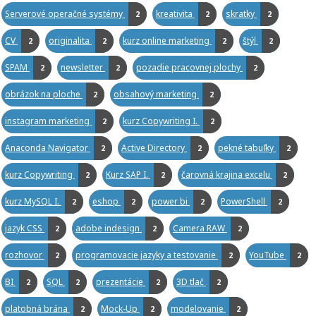
Serverové operačné systémy
kreativita
skratky
2
2
2
CV
originalita
kurz online marketing
štýl
2
2
2
2
SPAM
newsletter
pozadie pracovnej plochy
2
2
2
obrázok na ploche
obsahový marketing
2
2
instagram marketing
kurz Copywriting I.
2
2
Anaconda Navigator
Active Directory
pekné tabuľky
2
2
2
kurz Copywriting
Kurz SAP I.
čarovná krajina excelu
2
2
2
kurz MySQL I.
eshop
power bi
PowerShell
2
2
2
2
jazyk CSS
adobe indesign
Camera RAW
2
2
2
rozhovor
programovacie jazyky a testovanie
YouTube
2
2
2
BI
SQL
prezentácie
3D tlač
2
2
2
2
platobná brána
Mock-Up
modelovanie
2
2
2