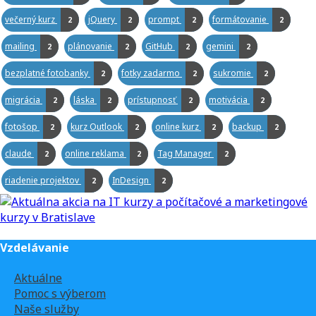
večerný kurz
jQuery
prompt
formátovanie
2
2
2
2
mailing
plánovanie
GitHub
gemini
2
2
2
2
bezplatné fotobanky
fotky zadarmo
sukromie
2
2
2
migrácia
láska
prístupnosť
motivácia
2
2
2
2
fotošop
kurz Outlook
online kurz
backup
2
2
2
2
claude
online reklama
Tag Manager
2
2
2
riadenie projektov
InDesign
2
2
Vzdelávanie
Aktuálne
Pomoc s výberom
Naše služby