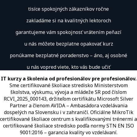
tisíce spokojných zákazníkov ročne
zakladáme si na kvalitných lektoroch
garantujeme vám spokojnosť vrátením peňazí
u nás môžete bezplatne opakovať kurz
ponúkame bezplatné poradenstvo – áno, aj osobné
u nás vopred viete, kto vás bude učiť
IT kurzy a školenia od profesionálov pre profesionálov.
Sme certifikované školiace stredisko Ministerstvom
školstva, výskumu, vývoja a mládeže SR pod číslom
RCVI_2025_000143, držiteľom certifikátu Microsoft Silver
Partner a členom AVIDA – Ambasádora vzdelávania
dospelých na Slovensku i v zahraničí.​​​​​​​​​​​​​​​​ Oficiálne MikroTik
certifikované školiace centrum s kvalifikovanými trénermi ​​​​​​​​​​a
certifikované školiace stredisko podľa normy STN EN ISO
9001:2016 – garancia kvality vo vzdelávaní.