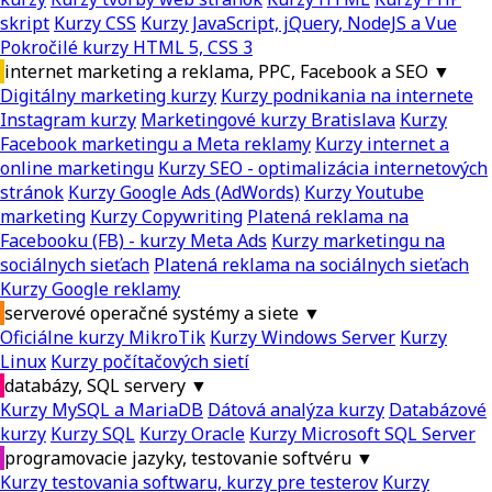
skript
Kurzy CSS
Kurzy JavaScript, jQuery, NodeJS a Vue
Pokročilé kurzy HTML 5, CSS 3
internet marketing a reklama, PPC, Facebook a SEO
▼
Digitálny marketing kurzy
Kurzy podnikania na internete
Instagram kurzy
Marketingové kurzy Bratislava
Kurzy
Facebook marketingu a Meta reklamy
Kurzy internet a
online marketingu
Kurzy SEO - optimalizácia internetových
stránok
Kurzy Google Ads (AdWords)
Kurzy Youtube
marketing
Kurzy Copywriting
Platená reklama na
Facebooku (FB) - kurzy Meta Ads
Kurzy marketingu na
sociálnych sieťach
Platená reklama na sociálnych sieťach
Kurzy Google reklamy
serverové operačné systémy a siete
▼
Oficiálne kurzy MikroTik
Kurzy Windows Server
Kurzy
Linux
Kurzy počítačových sietí
databázy, SQL servery
▼
Kurzy MySQL a MariaDB
Dátová analýza kurzy
Databázové
kurzy
Kurzy SQL
Kurzy Oracle
Kurzy Microsoft SQL Server
programovacie jazyky, testovanie softvéru
▼
Kurzy testovania softwaru, kurzy pre testerov
Kurzy