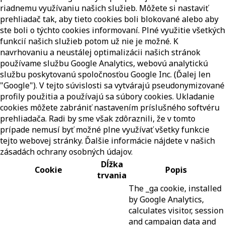
riadnemu využívaniu našich služieb. Môžete si nastaviť
prehliadač tak, aby tieto cookies boli blokované alebo aby
ste boli o týchto cookies informovaní. Plné využitie všetkých
funkcií našich služieb potom už nie je možné. K
navrhovaniu a neustálej optimalizácii našich stránok
používame službu Google Analytics, webovú analytickú
službu poskytovanú spoločnosťou Google Inc. (Ďalej len
"Google"). V tejto súvislosti sa vytvárajú pseudonymizované
profily použitia a používajú sa súbory cookies. Ukladanie
cookies môžete zabrániť nastavením príslušného softvéru
prehliadača. Radi by sme však zdôraznili, že v tomto
prípade nemusí byť možné plne využívať všetky funkcie
tejto webovej stránky. Ďalšie informácie nájdete v našich
zásadách ochrany osobných údajov.
Dĺžka
Cookie
Popis
trvania
The _ga cookie, installed
by Google Analytics,
calculates visitor, session
and campaign data and