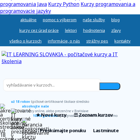
programovania Java
Kurzy Python
Kurzy programovania a
programovacie jazyky
aktuálne
pomoc s výberom
naše služby
blog
kurzy cez úrad práce
lektori
hodnotenia
zľavy
všetko o kurzoch
informácie, o nás
strážny pes
kontakty
už 18 rokov
špičkové certifikované školiace stredisko
absolvujte naše
IT kurzy online, alebo prezenčne v Bratislave
★ Nové kurzy
☰ Zoznam kurzov
100% garancia
spokojnosti, opakovanie kurzu zadarmo
∷ Preskúmajte ponuku
Lastminute