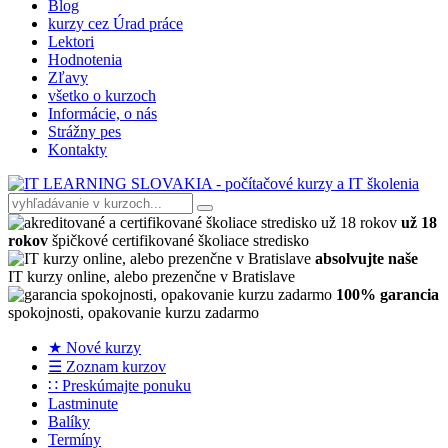
Blog
kurzy cez Úrad práce
Lektori
Hodnotenia
Zľavy
všetko o kurzoch
Informácie, o nás
Strážny pes
Kontakty
už 18
rokov
špičkové certifikované školiace stredisko
absolvujte naše
IT kurzy online, alebo prezenčne v Bratislave
100% garancia
spokojnosti, opakovanie kurzu zadarmo
★ Nové kurzy
☰ Zoznam kurzov
∷ Preskúmajte ponuku
Lastminute
Balíky
Termíny