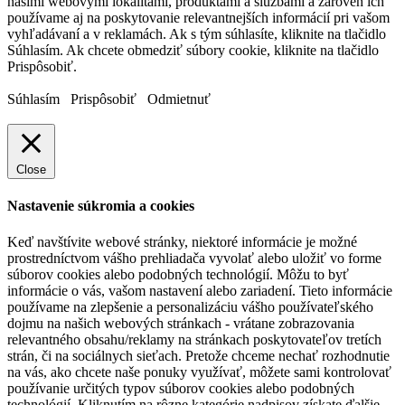
našimi webovými lokalitami, produktami a službami a zároveň ich
používame aj na poskytovanie relevantnejších informácií pri vašom
vyhľadávaní a v reklamách. Ak s tým súhlasíte, kliknite na tlačidlo
Súhlasím. Ak chcete obmedziť súbory cookie, kliknite na tlačidlo
Prispôsobiť.
Súhlasím
Prispôsobiť
Odmietnuť
Close
Nastavenie súkromia a cookies
Keď navštívite webové stránky, niektoré informácie je možné
prostredníctvom vášho prehliadača vyvolať alebo uložiť vo forme
súborov cookies alebo podobných technológií. Môžu to byť
informácie o vás, vašom nastavení alebo zariadení. Tieto informácie
používame na zlepšenie a personalizáciu vášho používateľského
dojmu na našich webových stránkach - vrátane zobrazovania
relevantného obsahu/reklamy na stránkach poskytovateľov tretích
strán, či na sociálnych sieťach. Pretože chceme nechať rozhodnutie
na vás, ako chcete naše ponuky využívať, môžete sami kontrolovať
používanie určitých typov súborov cookies alebo podobných
technológií. Kliknutím na rôzne kategórie nadpisov získate ďalšie