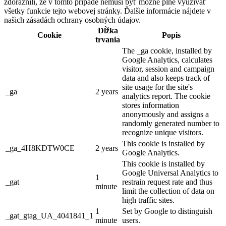
zdôraznili, že v tomto prípade nemusí byť možné plne využívať
všetky funkcie tejto webovej stránky. Ďalšie informácie nájdete v
našich zásadách ochrany osobných údajov.
Dĺžka
Cookie
Popis
trvania
The _ga cookie, installed by
Google Analytics, calculates
visitor, session and campaign
data and also keeps track of
site usage for the site's
_ga
2 years
analytics report. The cookie
stores information
anonymously and assigns a
randomly generated number to
recognize unique visitors.
This cookie is installed by
_ga_4H8KDTW0CE
2 years
Google Analytics.
This cookie is installed by
Google Universal Analytics to
1
_gat
restrain request rate and thus
minute
limit the collection of data on
high traffic sites.
1
Set by Google to distinguish
_gat_gtag_UA_4041841_1
minute
users.