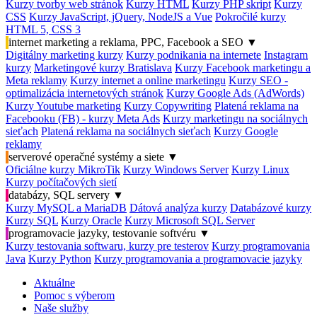
Kurzy tvorby web stránok
Kurzy HTML
Kurzy PHP skript
Kurzy
CSS
Kurzy JavaScript, jQuery, NodeJS a Vue
Pokročilé kurzy
HTML 5, CSS 3
internet marketing a reklama, PPC, Facebook a SEO
▼
Digitálny marketing kurzy
Kurzy podnikania na internete
Instagram
kurzy
Marketingové kurzy Bratislava
Kurzy Facebook marketingu a
Meta reklamy
Kurzy internet a online marketingu
Kurzy SEO -
optimalizácia internetových stránok
Kurzy Google Ads (AdWords)
Kurzy Youtube marketing
Kurzy Copywriting
Platená reklama na
Facebooku (FB) - kurzy Meta Ads
Kurzy marketingu na sociálnych
sieťach
Platená reklama na sociálnych sieťach
Kurzy Google
reklamy
serverové operačné systémy a siete
▼
Oficiálne kurzy MikroTik
Kurzy Windows Server
Kurzy Linux
Kurzy počítačových sietí
databázy, SQL servery
▼
Kurzy MySQL a MariaDB
Dátová analýza kurzy
Databázové kurzy
Kurzy SQL
Kurzy Oracle
Kurzy Microsoft SQL Server
programovacie jazyky, testovanie softvéru
▼
Kurzy testovania softwaru, kurzy pre testerov
Kurzy programovania
Java
Kurzy Python
Kurzy programovania a programovacie jazyky
Aktuálne
Pomoc s výberom
Naše služby