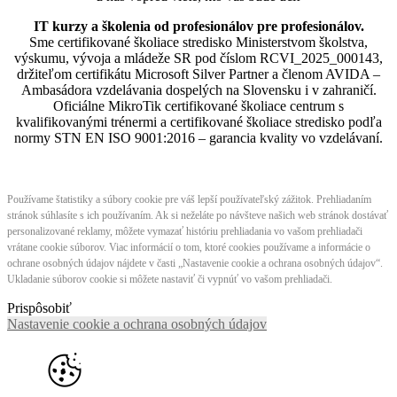
IT kurzy a školenia od profesionálov pre profesionálov.
Sme certifikované školiace stredisko Ministerstvom školstva,
výskumu, vývoja a mládeže SR pod číslom RCVI_2025_000143,
držiteľom certifikátu Microsoft Silver Partner a členom AVIDA –
Ambasádora vzdelávania dospelých na Slovensku i v zahraničí.​​​​​​​​​​​​​​​​
Oficiálne MikroTik certifikované školiace centrum s
kvalifikovanými trénermi ​​​​​​​​​​a certifikované školiace stredisko podľa
normy STN EN ISO 9001:2016 – garancia kvality vo vzdelávaní.
Používame štatistiky a súbory cookie pre váš lepší používateľský zážitok. Prehliadaním
stránok súhlasíte s ich používaním. Ak si neželáte po návšteve našich web stránok dostávať
personalizované reklamy, môžete vymazať históriu prehliadania vo vašom prehliadači
vrátane cookie súborov. Viac informácií o tom, ktoré cookies používame a informácie o
ochrane osobných údajov nájdete v časti „Nastavenie cookie a ochrana osobných údajov“.
Ukladanie súborov cookie si môžete nastaviť či vypnúť vo vašom prehliadači.
Prispôsobiť
Nastavenie cookie a ochrana osobných údajov