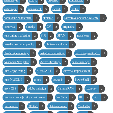
web-design
kurzy
projekty
kurz canva
3
3
3
3
webdizajn
manažment
e-mail
kniha
3
3
2
2
podnikanie na internete
školenie
Serverové operačné systémy
2
2
2
kreativita
skratky
CV
originalita
2
2
2
2
kurz online marketing
štýl
SPAM
newsletter
2
2
2
2
pozadie pracovnej plochy
obrázok na ploche
2
2
obsahový marketing
instagram marketing
kurz Copywriting I.
2
2
2
Anaconda Navigator
Active Directory
pekné tabuľky
2
2
2
kurz Copywriting
Kurz SAP I.
čarovná krajina excelu
2
2
2
kurz MySQL I.
eshop
power bi
PowerShell
2
2
2
2
jazyk CSS
adobe indesign
Camera RAW
rozhovor
2
2
2
2
programovacie jazyky a testovanie
YouTube
BI
SQL
2
2
2
2
prezentácie
3D tlač
platobná brána
Mock-Up
2
2
2
2