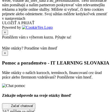
webe, vrátane ad_user_data a ad_personalization. Tieto informácie
nám pomáhajú a našim partnerom poskytovať vám relevantnejšiu
reklamu a lepšie online služby. Môžete si vybrať, či tieto cookies
prijmete alebo odmietnete. Svoj súhlas môžete kedykoľvek zmeniť
v nastaveniach
ULOŽIŤ A PRIJAŤ
Powered by
×
Pomôžem vám s výberom kurzu. Pýtajte sa!
Máte otázky?
Poradíme vám ihneď
×
Pomoc a poradenstvo - IT LEARNING SLOVAKIA
Máte otázky o našich kurzoch, termínoch, financovaní cez úrad
práce alebo firemnom vzdelávaní? Pomôžeme vám hneď.
Získajte odpovede na svoje otázky ihneď
Začať chatovať
24/7 môžete sa pýtať