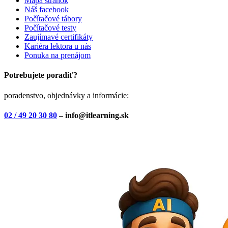
Mapa stránok
Náš facebook
Počítačové tábory
Počítačové testy
Zaujímavé certifikáty
Kariéra lektora u nás
Ponuka na prenájom
Potrebujete poradiť?
poradenstvo, objednávky a informácie:
02 / 49 20 30 80
– info@itlearning.sk