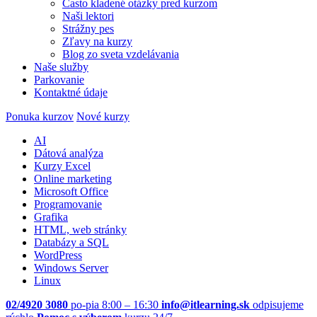
Často kladené otázky pred kurzom
Naši lektori
Strážny pes
Zľavy na kurzy
Blog zo sveta vzdelávania
Naše služby
Parkovanie
Kontaktné údaje
Ponuka kurzov
Nové kurzy
AI
Dátová analýza
Kurzy Excel
Online marketing
Microsoft Office
Programovanie
Grafika
HTML, web stránky
Databázy a SQL
WordPress
Windows Server
Linux
02/4920 3080
po-pia 8:00 – 16:30
info@itlearning.sk
odpisujeme