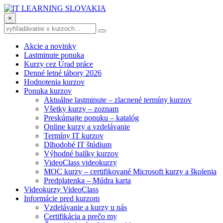
×
Akcie a novinky
Lastminute ponuka
Kurzy cez Úrad práce
Denné letné tábory 2026
Hodnotenia kurzov
Ponuka kurzov
Aktuálne lastminute – zlacnené termíny kurzov
Všetky kurzy – zoznam
Preskúmajte ponuku – katalóg
Online kurzy a vzdelávanie
Termíny IT kurzov
Dlhodobé IT štúdium
Výhodné balíky kurzov
VideoClass videokurzy
MOC kurzy – certifikované Microsoft kurzy a školenia
Predplatenka – Múdra karta
Videokurzy VideoClass
Informácie pred kurzom
Vzdelávanie a kurzy u nás
Certifikácia a prečo my