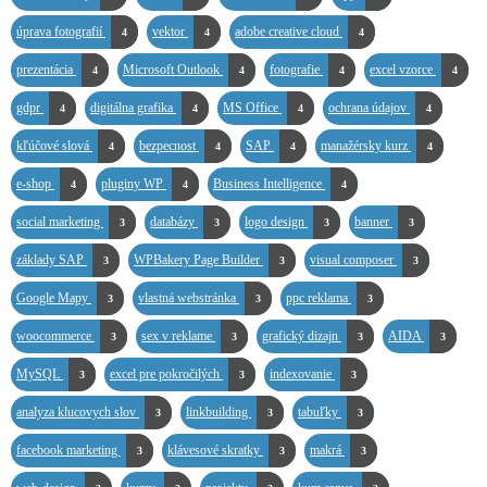
úprava fotografií
vektor
adobe creative cloud
4
4
4
prezentácia
Microsoft Outlook
fotografie
excel vzorce
4
4
4
4
gdpr
digitálna grafika
MS Office
ochrana údajov
4
4
4
4
kľúčové slová
bezpecnost
SAP
manažérsky kurz
4
4
4
4
e-shop
pluginy WP
Business Intelligence
4
4
4
social marketing
databázy
logo design
banner
3
3
3
3
základy SAP
WPBakery Page Builder
visual composer
3
3
3
Google Mapy
vlastná webstránka
ppc reklama
3
3
3
woocommerce
sex v reklame
grafický dizajn
AIDA
3
3
3
3
MySQL
excel pre pokročilých
indexovanie
3
3
3
analyza klucovych slov
linkbuilding
tabuľky
3
3
3
facebook marketing
klávesové skratky
makrá
3
3
3