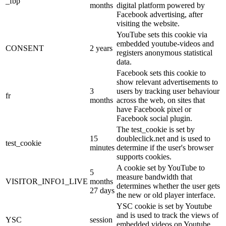
_fbp
months
digital platform powered by
Facebook advertising, after
visiting the website.
YouTube sets this cookie via
embedded youtube-videos and
CONSENT
2 years
registers anonymous statistical
data.
Facebook sets this cookie to
show relevant advertisements to
3
users by tracking user behaviour
fr
months
across the web, on sites that
have Facebook pixel or
Facebook social plugin.
The test_cookie is set by
15
doubleclick.net and is used to
test_cookie
minutes
determine if the user's browser
supports cookies.
A cookie set by YouTube to
5
measure bandwidth that
VISITOR_INFO1_LIVE
months
determines whether the user gets
27 days
the new or old player interface.
YSC cookie is set by Youtube
and is used to track the views of
YSC
session
embedded videos on Youtube