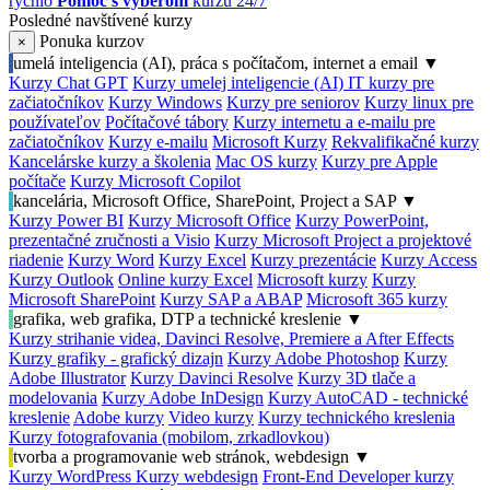
rýchlo
Pomoc s výberom
kurzu 24/7
Posledné navštívené kurzy
Ponuka kurzov
×
umelá inteligencia (AI), práca s počítačom, internet a email
▼
Kurzy Chat GPT
Kurzy umelej inteligencie (AI)
IT kurzy pre
začiatočníkov
Kurzy Windows
Kurzy pre seniorov
Kurzy linux pre
používateľov
Počítačové tábory
Kurzy internetu a e-mailu pre
začiatočníkov
Kurzy e-mailu
Microsoft Kurzy
Rekvalifikačné kurzy
Kancelárske kurzy a školenia
Mac OS kurzy
Kurzy pre Apple
počítače
Kurzy Microsoft Copilot
kancelária, Microsoft Office, SharePoint, Project a SAP
▼
Kurzy Power BI
Kurzy Microsoft Office
Kurzy PowerPoint,
prezentačné zručnosti a Visio
Kurzy Microsoft Project a projektové
riadenie
Kurzy Word
Kurzy Excel
Kurzy prezentácie
Kurzy Access
Kurzy Outlook
Online kurzy Excel
Microsoft kurzy
Kurzy
Microsoft SharePoint
Kurzy SAP a ABAP
Microsoft 365 kurzy
grafika, web grafika, DTP a technické kreslenie
▼
Kurzy strihanie videa, Davinci Resolve, Premiere a After Effects
Kurzy grafiky - grafický dizajn
Kurzy Adobe Photoshop
Kurzy
Adobe Illustrator
Kurzy Davinci Resolve
Kurzy 3D tlače a
modelovania
Kurzy Adobe InDesign
Kurzy AutoCAD - technické
kreslenie
Adobe kurzy
Video kurzy
Kurzy technického kreslenia
Kurzy fotografovania (mobilom, zrkadlovkou)
tvorba a programovanie web stránok, webdesign
▼
Kurzy WordPress
Kurzy webdesign
Front-End Developer kurzy