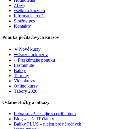
Hodnotenia
Zľavy
všetko o kurzoch
Informácie, o nás
Strážny pes
Kontakty
Ponuka počítačových kurzov
★ Nové kurzy
☰ Zoznam kurzov
∷ Preskúmajte ponuku
Lastminute
Balíky
Termíny
Videokurzy
Online kurzy
Tábory 2026
Ostatné služby a odkazy
Letná súťaž cestujte s certifikátom
Blog – naše IT články
Balíky PLUS – nielen pre náročných