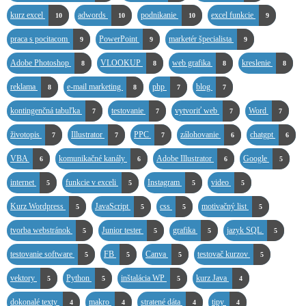
kurz excel
adwords
podnikanie
excel funkcie
10
10
10
9
praca s pocitacom
PowerPoint
marketér špecialista
9
9
9
Adobe Photoshop
VLOOKUP
web grafika
kreslenie
8
8
8
8
reklama
e-mail marketing
php
blog
8
8
7
7
kontingenčná tabuľka
testovanie
vytvoriť web
Word
7
7
7
7
životopis
Illustrator
PPC
zálohovanie
chatgpt
7
7
7
6
6
VBA
komunikačné kanály
Adobe Illustrator
Google
6
6
6
5
internet
funkcie v exceli
Instagram
video
5
5
5
5
Kurz Wordpress
JavaScript
css
motivačný list
5
5
5
5
tvorba webstránok
Junior tester
grafika
jazyk SQL
5
5
5
5
testovanie software
FB
Canva
testovač kurzov
5
5
5
5
vektory
Python
inštalácia WP
kurz Java
5
5
5
4
dokonalé texty
makro
stratené dáta
tipy
4
4
4
4