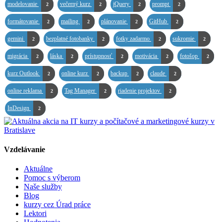
modelovanie
večerný kurz
jQuery
prompt
2
2
2
2
formátovanie
mailing
plánovanie
GitHub
2
2
2
2
gemini
bezplatné fotobanky
fotky zadarmo
sukromie
2
2
2
2
migrácia
láska
prístupnosť
motivácia
fotošop
2
2
2
2
2
kurz Outlook
online kurz
backup
claude
2
2
2
2
online reklama
Tag Manager
riadenie projektov
2
2
2
InDesign
2
Vzdelávanie
Aktuálne
Pomoc s výberom
Naše služby
Blog
kurzy cez Úrad práce
Lektori