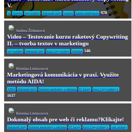
V.
970
ai
chatgpt
copywriting
dokonalé texty
prompt
umela inteligencia
Andrea Žitňanová
Video – Testovanie kurzu raketový Copywriting
II. – tvorba textov v marketingu
546
copywriting
dokonalé texty
kurz Copywriting
reklama
Kristína Lörinczová
Marketingová komunikácia v praxi. Využite
metódu AIDA!
AIDA
dokonalé texty
Internet marketing a reklama
IT kurzy
kurz Copywriting I.
1637
Kristína Lörinczová
Dokonalý obsah pre web či reklamu?Klikajte!
dokonalé texty
Internet marketing a reklama
IT kurzy
kurz Copywriting I.
web stránky