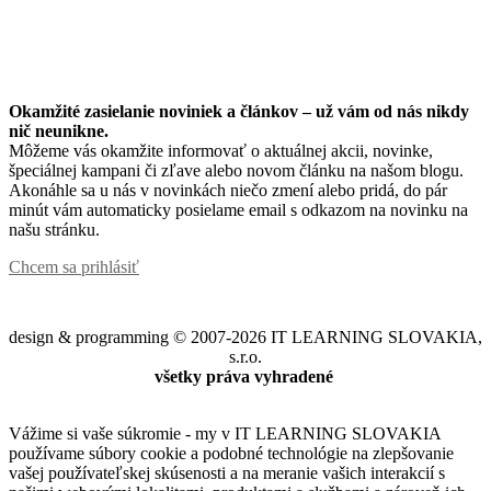
Okamžité zasielanie noviniek a článkov – u
ž vám od nás nikdy
nič neunikne.
Môžeme vás okamžite informovať o aktuálnej akcii, novinke,
špeciálnej kampani či zľave alebo novom článku na našom blogu.
Akonáhle sa u nás v novinkách niečo zmení alebo pridá, do pár
minút vám automaticky posielame email s odkazom na novinku na
našu stránku.
Chcem sa prihlásiť
design & programming © 2007-2026 IT LEARNING SLOVAKIA,
s.r.o.
všetky práva vyhradené
Vážime si vaše súkromie - my v IT LEARNING SLOVAKIA
používame súbory cookie a podobné technológie na zlepšovanie
vašej používateľskej skúsenosti a na meranie vašich interakcií s