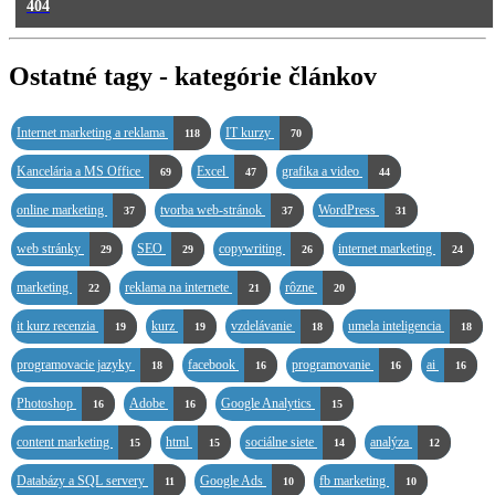
404
Ostatné tagy - kategórie článkov
Internet marketing a reklama
IT kurzy
118
70
Kancelária a MS Office
Excel
grafika a video
69
47
44
online marketing
tvorba web-stránok
WordPress
37
37
31
web stránky
SEO
copywriting
internet marketing
29
29
26
24
marketing
reklama na internete
rôzne
22
21
20
it kurz recenzia
kurz
vzdelávanie
umela inteligencia
19
19
18
18
programovacie jazyky
facebook
programovanie
ai
18
16
16
16
Photoshop
Adobe
Google Analytics
16
16
15
content marketing
html
sociálne siete
analýza
15
15
14
12
Databázy a SQL servery
Google Ads
fb marketing
11
10
10