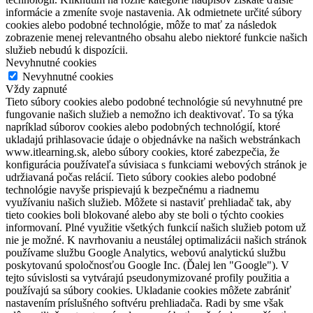
informácie a zmeníte svoje nastavenia. Ak odmietnete určité súbory
cookies alebo podobné technológie, môže to mať za následok
zobrazenie menej relevantného obsahu alebo niektoré funkcie našich
služieb nebudú k dispozícii.
Nevyhnutné cookies
Nevyhnutné cookies
Vždy zapnuté
Tieto súbory cookies alebo podobné technológie sú nevyhnutné pre
fungovanie našich služieb a nemožno ich deaktivovať. To sa týka
napríklad súborov cookies alebo podobných technológií, ktoré
ukladajú prihlasovacie údaje o objednávke na našich webstránkach
www.itlearning.sk, alebo súbory cookies, ktoré zabezpečia, že
konfigurácia používateľa súvisiaca s funkciami webových stránok je
udržiavaná počas relácií. Tieto súbory cookies alebo podobné
technológie navyše prispievajú k bezpečnému a riadnemu
využívaniu našich služieb. Môžete si nastaviť prehliadač tak, aby
tieto cookies boli blokované alebo aby ste boli o týchto cookies
informovaní. Plné využitie všetkých funkcií našich služieb potom už
nie je možné. K navrhovaniu a neustálej optimalizácii našich stránok
používame službu Google Analytics, webovú analytickú službu
poskytovanú spoločnosťou Google Inc. (Ďalej len "Google"). V
tejto súvislosti sa vytvárajú pseudonymizované profily použitia a
používajú sa súbory cookies. Ukladanie cookies môžete zabrániť
nastavením príslušného softvéru prehliadača. Radi by sme však