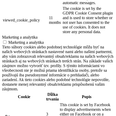
automatic messages.
The cookie is set by the
GDPR Cookie Consent plugin
11
and is used to store whether or
viewed_cookie_policy
months
not user has consented to the
use of cookies. It does not
store any personal data.
Marketing a analytika
Marketing a analytika
Tieto súbory cookies alebo podobnej technológie môžu byť na
našich webových stránkach nastavené nami alebo našimi partnermi,
aby vám zobrazovali relevantný obsah/reklamu na našich webových
stránkach aj na webových stránkach tretích strán. Na základe vašich
záujmov možno vytvoriť tzv. profily. S týmito informáciami vo
všeobecnosti nie je možná priama identifikácia osoby, pretože sa
používajú iba pseudonymné informácie o prehliadači, alebo
zariadení. Ak tieto cookies alebo podobné technológie nepovolíte,
dostanete menej relevantný obsah/reklamu prispôsobenú vašim
záujmom.
Dĺžka
Cookie
Popis
trvania
This cookie is set by Facebook
to display advertisements when
3
either on Facebook or on a