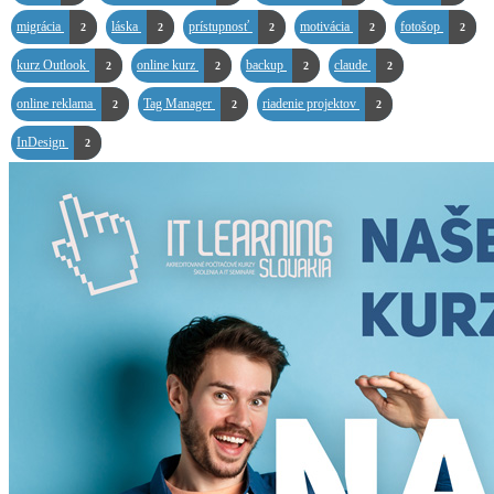
migrácia
láska
prístupnosť
motivácia
fotošop
2
2
2
2
2
kurz Outlook
online kurz
backup
claude
2
2
2
2
online reklama
Tag Manager
riadenie projektov
2
2
2
InDesign
2