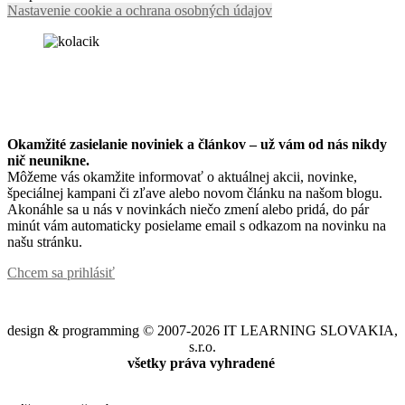
Nastavenie cookie a ochrana osobných údajov
Okamžité zasielanie noviniek a článkov – u
ž vám od nás nikdy
nič neunikne.
Môžeme vás okamžite informovať o aktuálnej akcii, novinke,
špeciálnej kampani či zľave alebo novom článku na našom blogu.
Akonáhle sa u nás v novinkách niečo zmení alebo pridá, do pár
minút vám automaticky posielame email s odkazom na novinku na
našu stránku.
Chcem sa prihlásiť
design & programming © 2007-2026 IT LEARNING SLOVAKIA,
s.r.o.
všetky práva vyhradené