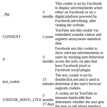
This cookie is set by Facebook
to display advertisements when
3
either on Facebook or on a
_fbp
months
digital platform powered by
Facebook advertising, after
visiting the website.
YouTube sets this cookie via
embedded youtube-videos and
CONSENT
2 years
registers anonymous statistical
data.
Facebook sets this cookie to
show relevant advertisements to
3
users by tracking user behaviour
fr
months
across the web, on sites that
have Facebook pixel or
Facebook social plugin.
The test_cookie is set by
15
doubleclick.net and is used to
test_cookie
minutes
determine if the user's browser
supports cookies.
A cookie set by YouTube to
5
measure bandwidth that
VISITOR_INFO1_LIVE
months
determines whether the user gets
27 days
the new or old player interface.