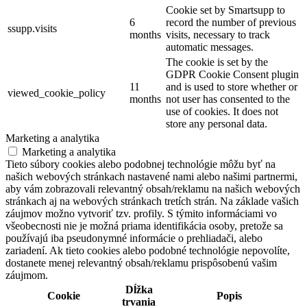
Cookie set by Smartsupp to
6
record the number of previous
ssupp.visits
months
visits, necessary to track
automatic messages.
The cookie is set by the
GDPR Cookie Consent plugin
11
and is used to store whether or
viewed_cookie_policy
months
not user has consented to the
use of cookies. It does not
store any personal data.
Marketing a analytika
Marketing a analytika
Tieto súbory cookies alebo podobnej technológie môžu byť na
našich webových stránkach nastavené nami alebo našimi partnermi,
aby vám zobrazovali relevantný obsah/reklamu na našich webových
stránkach aj na webových stránkach tretích strán. Na základe vašich
záujmov možno vytvoriť tzv. profily. S týmito informáciami vo
všeobecnosti nie je možná priama identifikácia osoby, pretože sa
používajú iba pseudonymné informácie o prehliadači, alebo
zariadení. Ak tieto cookies alebo podobné technológie nepovolíte,
dostanete menej relevantný obsah/reklamu prispôsobenú vašim
záujmom.
Dĺžka
Cookie
Popis
trvania