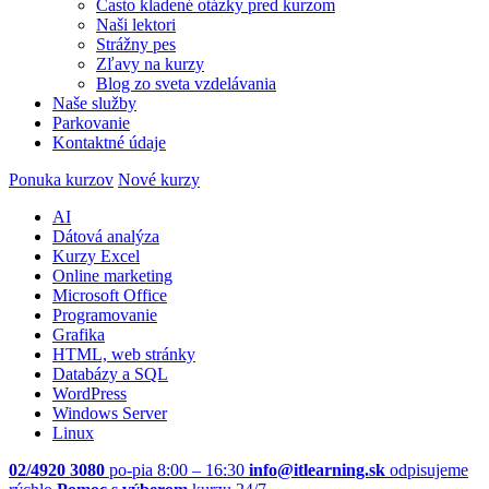
Často kladené otázky pred kurzom
Naši lektori
Strážny pes
Zľavy na kurzy
Blog zo sveta vzdelávania
Naše služby
Parkovanie
Kontaktné údaje
Ponuka kurzov
Nové kurzy
AI
Dátová analýza
Kurzy Excel
Online marketing
Microsoft Office
Programovanie
Grafika
HTML, web stránky
Databázy a SQL
WordPress
Windows Server
Linux
02/4920 3080
po-pia 8:00 – 16:30
info@itlearning.sk
odpisujeme