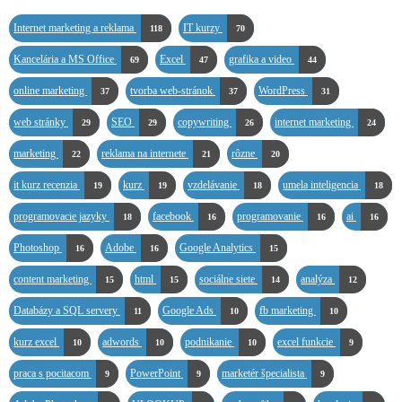
Internet marketing a reklama
IT kurzy
118
70
Kancelária a MS Office
Excel
grafika a video
69
47
44
online marketing
tvorba web-stránok
WordPress
37
37
31
web stránky
SEO
copywriting
internet marketing
29
29
26
24
marketing
reklama na internete
rôzne
22
21
20
it kurz recenzia
kurz
vzdelávanie
umela inteligencia
19
19
18
18
programovacie jazyky
facebook
programovanie
ai
18
16
16
16
Photoshop
Adobe
Google Analytics
16
16
15
content marketing
html
sociálne siete
analýza
15
15
14
12
Databázy a SQL servery
Google Ads
fb marketing
11
10
10
kurz excel
adwords
podnikanie
excel funkcie
10
10
10
9
praca s pocitacom
PowerPoint
marketér špecialista
9
9
9