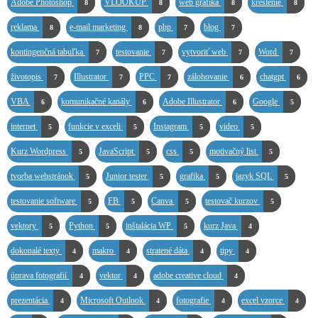
Adobe Photoshop
VLOOKUP
web grafika
kreslenie
8
8
8
8
reklama
e-mail marketing
php
blog
8
8
7
7
kontingenčná tabuľka
testovanie
vytvoriť web
Word
7
7
7
7
životopis
Illustrator
PPC
zálohovanie
chatgpt
7
7
7
6
6
VBA
komunikačné kanály
Adobe Illustrator
Google
6
6
6
5
internet
funkcie v exceli
Instagram
video
5
5
5
5
Kurz Wordpress
JavaScript
css
motivačný list
5
5
5
5
tvorba webstránok
Junior tester
grafika
jazyk SQL
5
5
5
5
testovanie software
FB
Canva
testovač kurzov
5
5
5
5
vektory
Python
inštalácia WP
kurz Java
5
5
5
4
dokonalé texty
makro
stratené dáta
tipy
4
4
4
4
úprava fotografií
vektor
adobe creative cloud
4
4
4
prezentácia
Microsoft Outlook
fotografie
excel vzorce
4
4
4
4