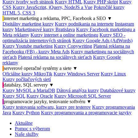
Kurzy tvorby web stránok
Kurzy HTML
Kurzy PHP skript
Kurzy
CSS
Kurzy JavaScript, jQuery, NodeJS a Vue
Pokročilé kurzy
HTML 5, CSS 3
internet marketing a reklama, PPC, Facebook a SEO
▼
Digitálny marketing kurzy
Kurzy podnikania na internete
Instagram
kurzy
Marketingové kurzy Bratislava
Kurzy Facebook marketingu a
Meta reklamy
Kurzy internet a online marketingu
Kurzy SEO -
optimalizácia internetových stránok
Kurzy Google Ads (AdWords)
Kurzy Youtube marketing
Kurzy Copywriting
Platená reklama na
Facebooku (FB) - kurzy Meta Ads
Kurzy marketingu na sociálnych
sieťach
Platená reklama na sociálnych sieťach
Kurzy Google
reklamy
serverové operačné systémy a siete
▼
Oficiálne kurzy MikroTik
Kurzy Windows Server
Kurzy Linux
Kurzy počítačových sietí
databázy, SQL servery
▼
Kurzy MySQL a MariaDB
Dátová analýza kurzy
Databázové kurzy
Kurzy SQL
Kurzy Oracle
Kurzy Microsoft SQL Server
programovacie jazyky, testovanie softvéru
▼
Kurzy testovania softwaru, kurzy pre testerov
Kurzy programovania
Java
Kurzy Python
Kurzy programovania a programovacie jazyky
Aktuálne
Pomoc s výberom
Naše služby