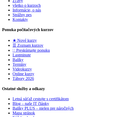
Zľavy
všetko o kurzoch
Informácie, o nás
Strážny pes
Kontakty
Ponuka počítačových kurzov
★ Nové kurzy
☰ Zoznam kurzov
∷ Preskúmajte ponuku
Lastminute
Balíky
Termíny
Videokurzy
Online kurzy
Tábory 2026
Ostatné služby a odkazy
Letná súťaž cestujte s certifikátom
Blog – naše IT články
Balíky PLUS – nielen pre náročných
Mapa stránok