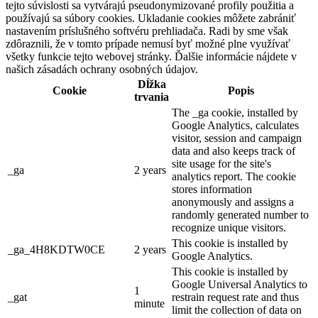
tejto súvislosti sa vytvárajú pseudonymizované profily použitia a
používajú sa súbory cookies. Ukladanie cookies môžete zabrániť
nastavením príslušného softvéru prehliadača. Radi by sme však
zdôraznili, že v tomto prípade nemusí byť možné plne využívať
všetky funkcie tejto webovej stránky. Ďalšie informácie nájdete v
našich zásadách ochrany osobných údajov.
Dĺžka
Cookie
Popis
trvania
The _ga cookie, installed by
Google Analytics, calculates
visitor, session and campaign
data and also keeps track of
site usage for the site's
_ga
2 years
analytics report. The cookie
stores information
anonymously and assigns a
randomly generated number to
recognize unique visitors.
This cookie is installed by
_ga_4H8KDTW0CE
2 years
Google Analytics.
This cookie is installed by
Google Universal Analytics to
1
_gat
restrain request rate and thus
minute
limit the collection of data on