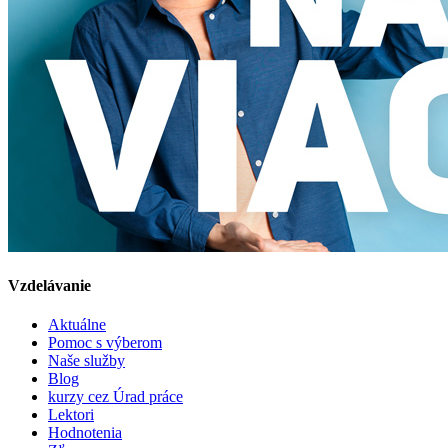
Vzdelávanie
Aktuálne
Pomoc s výberom
Naše služby
Blog
kurzy cez Úrad práce
Lektori
Hodnotenia