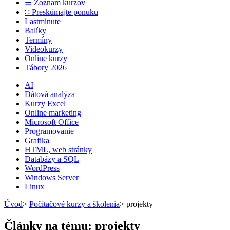
☰ Zoznam kurzov
∷ Preskúmajte ponuku
Lastminute
Balíky
Termíny
Videokurzy
Online kurzy
Tábory 2026
AI
Dátová analýza
Kurzy Excel
Online marketing
Microsoft Office
Programovanie
Grafika
HTML, web stránky
Databázy a SQL
WordPress
Windows Server
Linux
Úvod
>
Počítačové kurzy a školenia
>
projekty
Články na tému: projekty