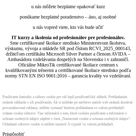
u nás môžete bezplatne opakovať kurz
ponúkame bezplatné poradenstvo – áno, aj osobné
u nás vopred viete, kto vás bude učiť
IT kurzy a školenia od profesionálov pre profesionálov.
Sme certifikované školiace stredisko Ministerstvom školstva,
výskumu, vývoja a mládeže SR pod číslom RCVI_2025_000143,
držiteľom certifikátu Microsoft Silver Partner a členom AVIDA –
Ambasádora vzdelávania dospelých na Slovensku i v zahraničí.​​​​​​​​​​​​​​​​
Oficiálne MikroTik certifikované školiace centrum s
kvalifikovanými trénermi ​​​​​​​​​​a certifikované školiace stredisko podľa
normy STN EN ISO 9001:2016 – garancia kvality vo vzdelávaní.
Používame štatistiky a súbory cookie pre váš lepší používateľský zážitok. Prehliadaním
stránok súhlasíte s ich používaním. Ak si neželáte po návšteve našich web stránok dostávať
personalizované reklamy, môžete vymazať históriu prehliadania vo vašom prehliadači
vrátane cookie súborov. Viac informácií o tom, ktoré cookies používame a informácie o
ochrane osobných údajov nájdete v časti „Nastavenie cookie a ochrana osobných údajov“.
Ukladanie súborov cookie si môžete nastaviť či vypnúť vo vašom prehliadači.
Prispôsobiť