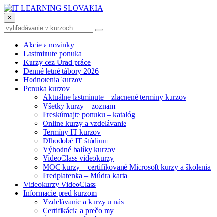
×
Akcie a novinky
Lastminute ponuka
Kurzy cez Úrad práce
Denné letné tábory 2026
Hodnotenia kurzov
Ponuka kurzov
Aktuálne lastminute – zlacnené termíny kurzov
Všetky kurzy – zoznam
Preskúmajte ponuku – katalóg
Online kurzy a vzdelávanie
Termíny IT kurzov
Dlhodobé IT štúdium
Výhodné balíky kurzov
VideoClass videokurzy
MOC kurzy – certifikované Microsoft kurzy a školenia
Predplatenka – Múdra karta
Videokurzy VideoClass
Informácie pred kurzom
Vzdelávanie a kurzy u nás
Certifikácia a prečo my