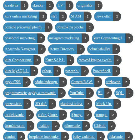
kreativita
skratky
CV
originalita
2
2
2
2
kurz online marketing
štýl
SPAM
newsletter
2
2
2
2
pozadie pracovnej plochy
obrázok na ploche
2
2
obsahový marketing
instagram marketing
kurz Copywriting I.
2
2
2
Anaconda Navigator
Active Directory
pekné tabuľky
2
2
2
kurz Copywriting
Kurz SAP I.
čarovná krajina excelu
2
2
2
kurz MySQL I.
eshop
power bi
PowerShell
2
2
2
2
jazyk CSS
adobe indesign
Camera RAW
rozhovor
2
2
2
2
programovacie jazyky a testovanie
YouTube
BI
SQL
2
2
2
2
prezentácie
3D tlač
platobná brána
Mock-Up
2
2
2
2
modelovanie
večerný kurz
jQuery
prompt
2
2
2
2
formátovanie
mailing
plánovanie
GitHub
2
2
2
2
gemini
bezplatné fotobanky
fotky zadarmo
sukromie
2
2
2
2