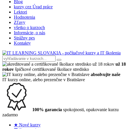
Blog
kurzy cez Úrad práce
Lektori
Hodnotenia
Zľavy
všetko o kurzoch
Informácie, o nás
Strážny pes
Kontakty
už 18
rokov
špičkové certifikované školiace stredisko
absolvujte naše
IT kurzy online, alebo prezenčne v Bratislave
100% garancia
spokojnosti, opakovanie kurzu
zadarmo
★ Nové kurzy