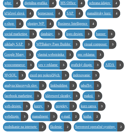
gdpr
digitálna grafika
MS Office
ochrana údajov
4
4
4
4
kľúčové slová
bezpecnost
SAP
manažérsky kurz
4
4
4
4
e-shop
pluginy WP
Business Intelligence
4
4
4
social marketing
databázy
logo design
banner
3
3
3
3
základy SAP
WPBakery Page Builder
visual composer
3
3
3
Google Mapy
vlastná webstránka
ppc reklama
3
3
3
woocommerce
sex v reklame
grafický dizajn
AIDA
3
3
3
3
MySQL
excel pre pokročilých
indexovanie
3
3
3
analyza klucovych slov
linkbuilding
tabuľky
3
3
3
facebook marketing
klávesové skratky
makrá
3
3
3
web-design
kurzy
projekty
kurz canva
3
3
3
3
webdizajn
manažment
e-mail
kniha
3
3
2
2
podnikanie na internete
školenie
Serverové operačné systémy
2
2
2