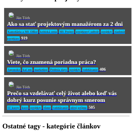
Ján Tóth
Ako sa stať projektovým manažérom za 2 dni
Kancelária a MS Office
kritická cesta
MS Project
projektový softvér
projekty
riadenie
919
projektov
Ján Tóth
Viete, čo znamená poriadna práca?
406
Japonsko
kai zen
marketing
Profesia days
projekty
vzdelávanie
Ján Tóth
Prečo sa vzdelávať celý život alebo keď vás
dobrý kurz posunie správnym smerom
505
IT kurzy
kurz
projekty
rôzne
vzdelávanie
zdroj príjmu
Ostatné tagy - kategórie článkov