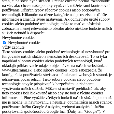
strán, či na sociálnych sieťach. Pretože chceme nechať rozhodnutie
na vás, ako chcete naše ponuky využívať, môžete sami kontrolovať
používanie určitých typov súborov cookies alebo podobných
technológií. Kliknutím na rôzne kategórie nadpisov získate ďalšie
informácie a zmeníte svoje nastavenia. Ak odmietnete určité súbory
cookies alebo podobné technológie, môže to mať za následok
zobrazenie menej relevantného obsahu alebo niektoré funkcie našich
služieb nebudú k dispozícii.
Nevyhnutné cookies
Nevyhnutné cookies
Vždy zapnuté
Tieto súbory cookies alebo podobné technológie sú nevyhnutné pre
fungovanie našich služieb a nemožno ich deaktivovať. To sa týka
napríklad súborov cookies alebo podobných technológií, ktoré
ukladajú prihlasovacie údaje o objednávke na našich webstránkach
www.itlearning.sk, alebo súbory cookies, ktoré zabezpečia, že
konfigurácia používateľa súvisiaca s funkciami webových stránok je
udržiavaná počas relácií. Tieto súbory cookies alebo podobné
technológie navyše prispievajú k bezpečnému a riadnemu
využívaniu našich služieb. Môžete si nastaviť prehliadač tak, aby
tieto cookies boli blokované alebo aby ste boli o týchto cookies
informovaní. Plné využitie všetkých funkcií našich služieb potom už
nie je možné. K navrhovaniu a neustálej optimalizácii našich stránok
používame službu Google Analytics, webovú analytickú službu
poskytovanú spoločnosťou Google Inc. (Ďalej len "Google"). V