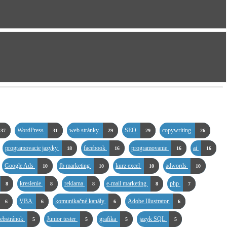
WordPress
web stránky
SEO
copywriting
37
31
29
29
26
programovacie jazyky
facebook
programovanie
ai
18
16
16
16
Google Ads
fb marketing
kurz excel
adwords
10
10
10
10
kreslenie
reklama
e-mail marketing
php
8
8
8
8
7
VBA
komunikačné kanály
Adobe Illustrator
6
6
6
6
webstránok
Junior tester
grafika
jazyk SQL
5
5
5
5