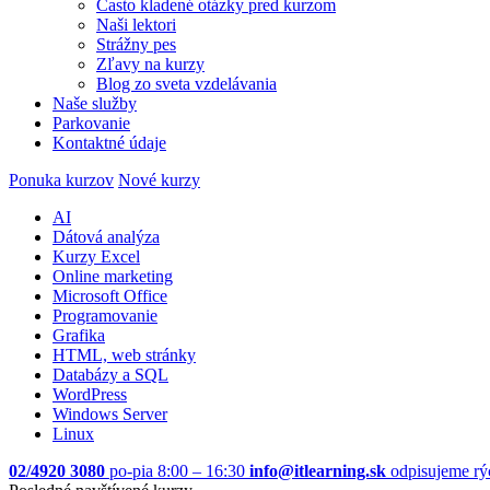
Často kladené otázky pred kurzom
Naši lektori
Strážny pes
Zľavy na kurzy
Blog zo sveta vzdelávania
Naše služby
Parkovanie
Kontaktné údaje
Ponuka kurzov
Nové kurzy
AI
Dátová analýza
Kurzy Excel
Online marketing
Microsoft Office
Programovanie
Grafika
HTML, web stránky
Databázy a SQL
WordPress
Windows Server
Linux
02/4920 3080
po-pia 8:00 – 16:30
info@itlearning.sk
odpisujeme rý