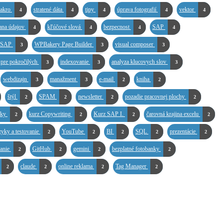
akro
stratené dáta
tipy
úprava fotografií
vektor
4
4
4
4
4
ana údajov
kľúčové slová
bezpecnost
SAP
4
4
4
4
y SAP
WPBakery Page Builder
visual composer
3
3
3
 pre pokročilých
indexovanie
analyza klucovych slov
3
3
3
webdizajn
manažment
e-mail
kniha
3
3
2
2
štýl
SPAM
newsletter
pozadie pracovnej plochy
2
2
2
2
ľky
kurz Copywriting
Kurz SAP I.
čarovná krajina excelu
2
2
2
2
zyky a testovanie
YouTube
BI
SQL
prezentácie
2
2
2
2
2
vanie
GitHub
gemini
bezplatné fotobanky
2
2
2
2
claude
online reklama
Tag Manager
2
2
2
2