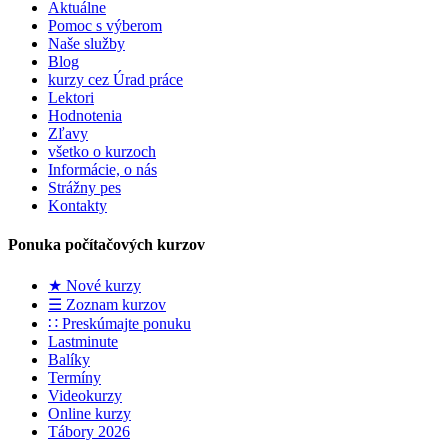
Aktuálne
Pomoc s výberom
Naše služby
Blog
kurzy cez Úrad práce
Lektori
Hodnotenia
Zľavy
všetko o kurzoch
Informácie, o nás
Strážny pes
Kontakty
Ponuka počítačových kurzov
★ Nové kurzy
☰ Zoznam kurzov
∷ Preskúmajte ponuku
Lastminute
Balíky
Termíny
Videokurzy
Online kurzy
Tábory 2026