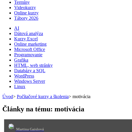
Termíny
Videokurzy
Online kurzy
Tábory 2026
AI
Dátová analýza
Kurzy Excel
Online marketing
Microsoft Office
Programovanie
Grafika
HTML, web stránky
Databázy a SQL
WordPress
Windows Server
Linux
Úvod
>
Počítačové kurzy a školenia
>
motivácia
Články na tému: motivácia
Martina Gaislová