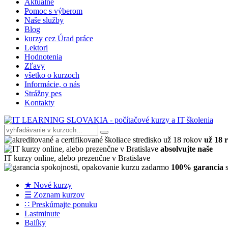
Aktuálne
Pomoc s výberom
Naše služby
Blog
kurzy cez Úrad práce
Lektori
Hodnotenia
Zľavy
všetko o kurzoch
Informácie, o nás
Strážny pes
Kontakty
už 18 
absolvujte naše
IT kurzy online, alebo prezenčne v Bratislave
100% garancia
s
★ Nové kurzy
☰ Zoznam kurzov
∷ Preskúmajte ponuku
Lastminute
Balíky