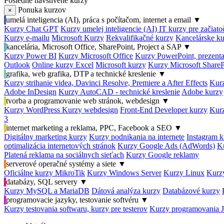
Posledné navštívené kurzy
Ponuka kurzov
×
umelá inteligencia (AI), práca s počítačom, internet a email
▼
Kurzy Chat GPT
Kurzy umelej inteligencie (AI)
IT kurzy pre začiat
Kurzy e-mailu
Microsoft Kurzy
Rekvalifikačné kurzy
Kancelárske ku
kancelária, Microsoft Office, SharePoint, Project a SAP
▼
Kurzy Power BI
Kurzy Microsoft Office
Kurzy PowerPoint, prezenta
Outlook
Online kurzy Excel
Microsoft kurzy
Kurzy Microsoft ShareP
grafika, web grafika, DTP a technické kreslenie
▼
Kurzy strihanie videa, Davinci Resolve, Premiere a After Effects
Kurz
Adobe InDesign
Kurzy AutoCAD - technické kreslenie
Adobe kurzy
tvorba a programovanie web stránok, webdesign
▼
Kurzy WordPress
Kurzy webdesign
Front-End Developer kurzy
Kurz
3
internet marketing a reklama, PPC, Facebook a SEO
▼
Digitálny marketing kurzy
Kurzy podnikania na internete
Instagram k
optimalizácia internetových stránok
Kurzy Google Ads (AdWords)
K
Platená reklama na sociálnych sieťach
Kurzy Google reklamy
serverové operačné systémy a siete
▼
Oficiálne kurzy MikroTik
Kurzy Windows Server
Kurzy Linux
Kurzy
databázy, SQL servery
▼
Kurzy MySQL a MariaDB
Dátová analýza kurzy
Databázové kurzy
programovacie jazyky, testovanie softvéru
▼
Kurzy testovania softwaru, kurzy pre testerov
Kurzy programovania 