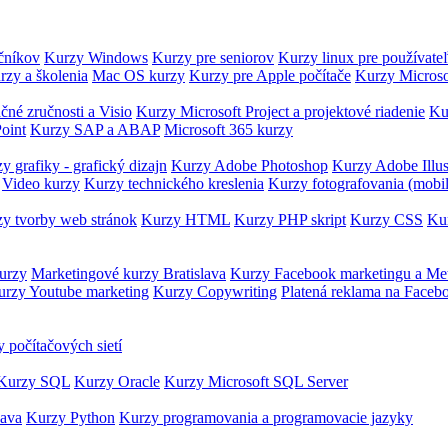
očníkov
Kurzy Windows
Kurzy pre seniorov
Kurzy linux pre používate
rzy a školenia
Mac OS kurzy
Kurzy pre Apple počítače
Kurzy Microso
čné zručnosti a Visio
Kurzy Microsoft Project a projektové riadenie
Ku
oint
Kurzy SAP a ABAP
Microsoft 365 kurzy
y grafiky - grafický dizajn
Kurzy Adobe Photoshop
Kurzy Adobe Illus
Video kurzy
Kurzy technického kreslenia
Kurzy fotografovania (mobi
y tvorby web stránok
Kurzy HTML
Kurzy PHP skript
Kurzy CSS
Kur
urzy
Marketingové kurzy Bratislava
Kurzy Facebook marketingu a Me
urzy Youtube marketing
Kurzy Copywriting
Platená reklama na Faceb
 počítačových sietí
Kurzy SQL
Kurzy Oracle
Kurzy Microsoft SQL Server
Java
Kurzy Python
Kurzy programovania a programovacie jazyky