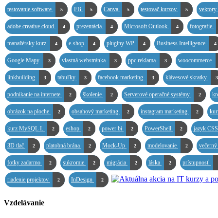
testovanie software
FB
Canva
testovač kurzov
vektory
5
5
5
5
adobe creative cloud
prezentácia
Microsoft Outlook
fotografie
4
4
4
manažérsky kurz
e-shop
pluginy WP
Business Intelligence
4
4
4
4
Google Mapy
vlastná webstránka
ppc reklama
woocommerce
3
3
3
linkbuilding
tabuľky
facebook marketing
klávesové skratky
3
3
3
3
podnikanie na internete
školenie
Serverové operačné systémy
kr
2
2
2
obrázok na ploche
obsahový marketing
instagram marketing
kur
2
2
2
kurz MySQL I.
eshop
power bi
PowerShell
jazyk CS
2
2
2
2
3D tlač
platobná brána
Mock-Up
modelovanie
večerný
2
2
2
2
fotky zadarmo
sukromie
migrácia
láska
prístupnosť
2
2
2
2
riadenie projektov
InDesign
2
2
Vzdelávanie