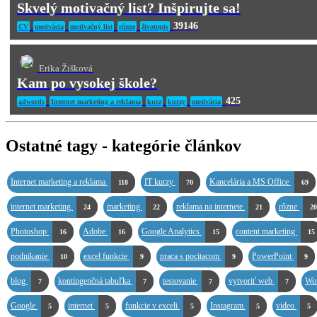
Skvelý motivačný list? Inšpirujte sa!
39146
CV
motivácia
motivačný list
rôzne
životopis
Erika Žišková
Kam po vysokej škole?
425
adwords
Internet marketing a reklama
kurz
kurzy
motivácia
Ostatné tagy - kategórie článkov
Internet marketing a reklama
IT kurzy
Kancelária a MS Office
118
70
69
internet marketing
marketing
reklama na internete
rôzne
24
22
21
20
Photoshop
Adobe
Google Analytics
content marketing
16
16
15
15
podnikanie
excel funkcie
praca s pocitacom
PowerPoint
10
9
9
9
blog
kontingenčná tabuľka
testovanie
vytvoriť web
Wo
7
7
7
7
Google
internet
funkcie v exceli
Instagram
video
5
5
5
5
5