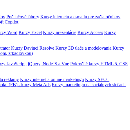
ľov
Počítačové tábory
Kurzy internetu a e-mailu pre začiatočníkov
ft Copilot
rzy Word
Kurzy Excel
Kurzy prezentácie
Kurzy Access
Kurzy
trator
Kurzy Davinci Resolve
Kurzy 3D tlače a modelovania
Kurzy
lom, zrkadlovkou)
zy JavaScript, jQuery, NodeJS a Vue
Pokročilé kurzy HTML 5, CSS
ta reklamy
Kurzy internet a online marketingu
Kurzy SEO -
ooku (FB) - kurzy Meta Ads
Kurzy marketingu na sociálnych sieťach