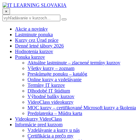
×
Akcie a novinky
Lastminute ponuka
Kurzy cez Úrad práce
Denné letné tábory 2026
Hodnotenia kurzov
Ponuka kurzov
Aktuálne lastminute – zlacnené termíny kurzov
Všetky kurzy – zoznam
Preskúmajte ponuku – katalóg
Online kurzy a vzdelávanie
Termíny IT kurzov
Dlhodobé IT štúdium
Výhodné balíky kurzov
VideoClass videokurzy
MOC kurzy – certifikované Microsoft kurzy a školenia
Predplatenka – Múdra karta
Videokurzy VideoClass
Informácie pred kurzom
Vzdelávanie a kurzy u nás
Certifikácia a prečo my