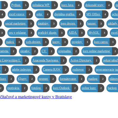
Python
inštalácia WP
kurz Java
dokonalé texty
m
5
5
5
4
4
excel vzorce
gdpr
digitálna grafika
MS Office
ochr
4
4
4
4
4
social marketing
databázy
logo design
banner
základ
3
3
3
3
sex v reklame
grafický dizajn
AIDA
MySQL
excel
3
3
3
3
3
makrá
web-design
kurzy
projekty
kurz canva
3
3
3
3
3
eativita
skratky
CV
originalita
kurz online marketing
2
2
2
2
2
z Copywriting I.
Anaconda Navigator
Active Directory
pekné tabu
2
2
2
S
adobe indesign
Camera RAW
rozhovor
programovacie ja
2
2
2
2
 kurz
jQuery
prompt
formátovanie
mailing
pláno
2
2
2
2
2
motivácia
fotošop
kurz Outlook
online kurz
backup
2
2
2
2
2