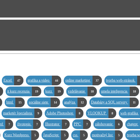
Excel
grafika a video
online marketing
tvorba web-stránok
47
44
37
it kurz recenzia
kurz
vzdelávanie
umela inteligencia
19
19
18
18
html
sociálne siete
analýza
Databázy a SQL servery
15
14
12
11
marketér špecialista
Adobe Photoshop
VLOOKUP
web grafika
9
8
8
rd
životopis
Illustrator
PPC
zálohovanie
chatgpt
7
7
7
7
6
Kurz Wordpress
JavaScript
css
motivačný list
tvorba 
5
5
5
5