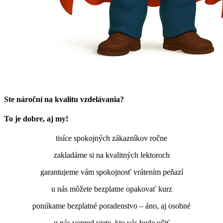
Ste nároční na kvalitu vzdelávania?
To je dobre, aj my!
tisíce spokojných zákazníkov ročne
zakladáme si na kvalitných lektoroch
garantujeme vám spokojnosť vrátením peňazí
u nás môžete bezplatne opakovať kurz
ponúkame bezplatné poradenstvo – áno, aj osobné
u nás vopred viete, kto vás bude učiť