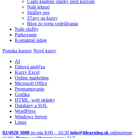
Často kladené otázky pred kurzom
Naši lektori
Strážny pes
Zľavy na kurzy
Blog zo sveta vzdelávania
Naše služby
Parkovanie
Kontaktné údaje
Ponuka kurzov
Nové kurzy
AI
Dátová analýza
Kurzy Excel
Online marketing
Microsoft Office
Programovanie
Grafika
HTML, web stránky
Databázy a SQL
WordPress
Windows Server
Linux
02/4920 3080
po-pia 8:00 – 16:30
info@itlearning.sk
odpisujeme