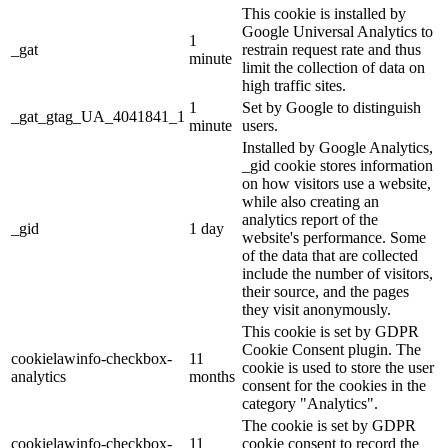
This cookie is installed by
Google Universal Analytics to
1
_gat
restrain request rate and thus
minute
limit the collection of data on
high traffic sites.
1
Set by Google to distinguish
_gat_gtag_UA_4041841_1
minute
users.
Installed by Google Analytics,
_gid cookie stores information
on how visitors use a website,
while also creating an
analytics report of the
_gid
1 day
website's performance. Some
of the data that are collected
include the number of visitors,
their source, and the pages
they visit anonymously.
This cookie is set by GDPR
Cookie Consent plugin. The
cookielawinfo-checkbox-
11
cookie is used to store the user
analytics
months
consent for the cookies in the
category "Analytics".
The cookie is set by GDPR
cookielawinfo-checkbox-
11
cookie consent to record the