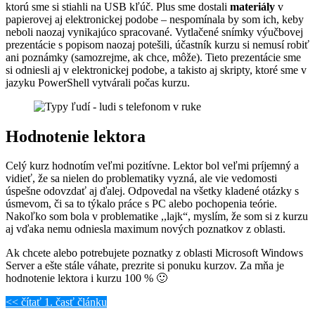
ktorú sme si stiahli na USB kľúč. Plus sme dostali
materiály
v
papierovej aj elektronickej podobe – nespomínala by som ich, keby
neboli naozaj vynikajúco spracované. Vytlačené snímky výučbovej
prezentácie s popisom naozaj potešili, účastník kurzu si nemusí robiť
ani poznámky (samozrejme, ak chce, môže). Tieto prezentácie sme
si odniesli aj v elektronickej podobe, a takisto aj skripty, ktoré sme v
jazyku PowerShell vytvárali počas kurzu.
Hodnotenie lektora
Celý kurz hodnotím veľmi pozitívne. Lektor bol veľmi príjemný a
vidieť, že sa nielen do problematiky vyzná, ale vie vedomosti
úspešne odovzdať aj ďalej. Odpovedal na všetky kladené otázky s
úsmevom, či sa to týkalo práce s PC alebo pochopenia teórie.
Nakoľko som bola v problematike ,,lajk“, myslím, že som si z kurzu
aj vďaka nemu odniesla maximum nových poznatkov z oblasti.
Ak chcete alebo potrebujete poznatky z oblasti Microsoft Windows
Server a ešte stále váhate, prezrite si ponuku kurzov. Za mňa je
hodnotenie lektora i kurzu 100 % 🙂
<< čítať 1. časť článku