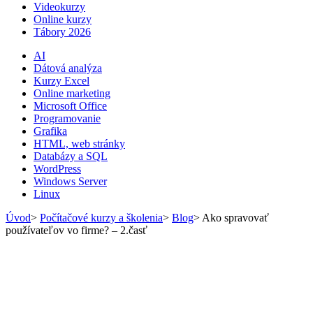
Videokurzy
Online kurzy
Tábory 2026
AI
Dátová analýza
Kurzy Excel
Online marketing
Microsoft Office
Programovanie
Grafika
HTML, web stránky
Databázy a SQL
WordPress
Windows Server
Linux
Úvod
>
Počítačové kurzy a školenia
>
Blog
>
Ako spravovať
používateľov vo firme? – 2.časť