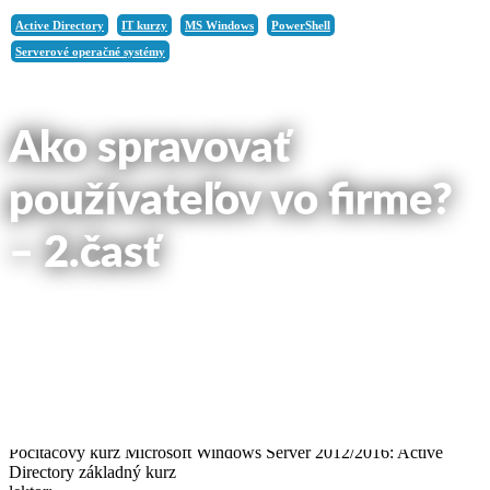
Active Directory
IT kurzy
MS Windows
PowerShell
Serverové operačné systémy
Ako spravovať
používateľov vo firme?
– 2.časť
článok na blog uverejnený:
28. februára 2019
názov kurzu:
Počítačový kurz Microsoft Windows Server 2012/2016: Active
Directory základný kurz