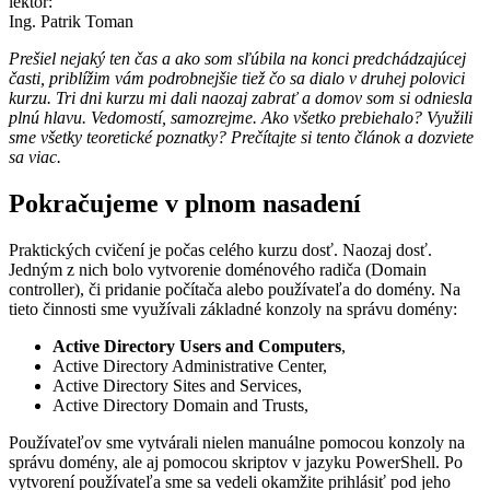
lektor:
Ing. Patrik Toman
Prešiel nejaký ten čas a ako som sľúbila na konci predchádzajúcej
časti, priblížim vám podrobnejšie tiež čo sa dialo v druhej polovici
kurzu. Tri dni kurzu mi dali naozaj zabrať a domov som si odniesla
plnú hlavu. Vedomostí, samozrejme. Ako všetko prebiehalo? Využili
sme všetky teoretické poznatky? Prečítajte si tento článok a dozviete
sa viac.
Pokračujeme v plnom nasadení
Praktických cvičení je počas celého kurzu dosť. Naozaj dosť.
Jedným z nich bolo vytvorenie doménového radiča (Domain
controller), či pridanie počítača alebo používateľa do domény. Na
tieto činnosti sme využívali základné konzoly na správu domény:
Active Directory Users and Computers
,
Active Directory Administrative Center,
Active Directory Sites and Services,
Active Directory Domain and Trusts,
Používateľov sme vytvárali nielen manuálne pomocou konzoly na
správu domény, ale aj pomocou skriptov v jazyku PowerShell. Po
vytvorení používateľa sme sa vedeli okamžite prihlásiť pod jeho