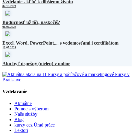
Vzdelanie - kľúč k dlhšiemu životu
02.10.2024
Budúcnosť už fičí, naskočíš?
01.04.2023
Excel, Word, PowerPoint,... s vedomosťami i certifikátom
12.07.2021
Ako byť úspešný (nielen) v online
Vzdelávanie
Aktuálne
Pomoc s výberom
Naše služby
Blog
kurzy cez Úrad práce
Lektori