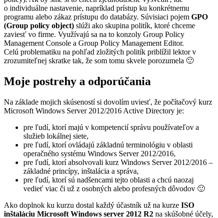
o individuálne nastavenie, napríklad prístup ku konkrétnemu
programu alebo zákaz prístupu do databázy. Súvisiaci pojem
GPO
(Group policy object)
slúži ako skupina politík, ktoré chceme
zaviesť vo firme. Využívajú sa na to konzoly Group Policy
Management Console a Group Policy Management Editor.
Celú problematiku na pohľad zložitých politík priblížil lektor v
zrozumiteľnej skratke tak, že som tomu skvele porozumela 🙂
Moje postrehy a odporúčania
Na základe mojich skúseností si dovolím uviesť, že počítačový kurz
Microsoft Windows Server 2012/2016 Active Directory je:
pre ľudí, ktorí majú v kompetencií správu používateľov a
služieb lokálnej siete,
pre ľudí, ktorí ovládajú základnú terminológiu v oblasti
operačného systému Windows Server 2012/2016,
pre ľudí, ktorí absolvovali kurz Windows Server 2012/2016 –
základné princípy, inštalácia a správa,
pre ľudí, ktorí sú nadšencami tejto oblasti a chcú naozaj
vedieť viac či už z osobných alebo profesných dôvodov 🙂
Ako doplnok ku kurzu dostal každý účastník už na kurze
ISO
inštaláciu Microsoft Windows server 2012 R2
na skúšobné účely,