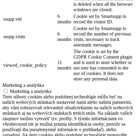
is deleted when all the browser
windows are closed.
6
Cookie set by Smartsupp to
ssupp.vid
months
record the visitor ID.
Cookie set by Smartsupp to
6
record the number of previous
ssupp.visits
months
visits, necessary to track
automatic messages.
The cookie is set by the
GDPR Cookie Consent plugin
11
and is used to store whether or
viewed_cookie_policy
months
not user has consented to the
use of cookies. It does not
store any personal data.
Marketing a analytika
Marketing a analytika
Tieto súbory cookies alebo podobnej technológie môžu byť na
našich webových stránkach nastavené nami alebo našimi partnermi,
aby vám zobrazovali relevantný obsah/reklamu na našich webových
stránkach aj na webových stránkach tretích strán. Na základe vašich
záujmov možno vytvoriť tzv. profily. S týmito informáciami vo
všeobecnosti nie je možná priama identifikácia osoby, pretože sa
používajú iba pseudonymné informácie o prehliadači, alebo
zariadení. Ak tieto cookies alebo podobné technológie nepovolíte,