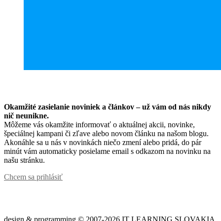
Okamžité zasielanie noviniek a článkov – u
ž vám od nás nikdy
nič neunikne.
Môžeme vás okamžite informovať o aktuálnej akcii, novinke,
špeciálnej kampani či zľave alebo novom článku na našom blogu.
Akonáhle sa u nás v novinkách niečo zmení alebo pridá, do pár
minút vám automaticky posielame email s odkazom na novinku na
našu stránku.
Chcem sa prihlásiť
design & programming © 2007-2026 IT LEARNING SLOVAKIA,