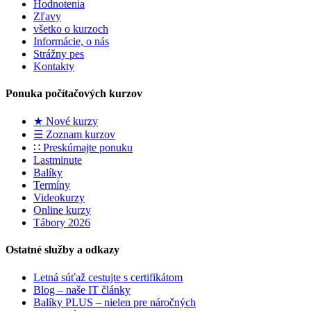
Hodnotenia
Zľavy
všetko o kurzoch
Informácie, o nás
Strážny pes
Kontakty
Ponuka počítačových kurzov
★ Nové kurzy
☰ Zoznam kurzov
∷ Preskúmajte ponuku
Lastminute
Balíky
Termíny
Videokurzy
Online kurzy
Tábory 2026
Ostatné služby a odkazy
Letná súťaž cestujte s certifikátom
Blog – naše IT články
Balíky PLUS – nielen pre náročných