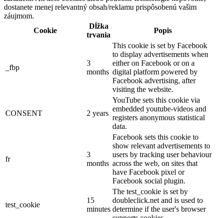
dostanete menej relevantný obsah/reklamu prispôsobenú vašim
záujmom.
Dĺžka
Cookie
Popis
trvania
This cookie is set by Facebook
to display advertisements when
3
either on Facebook or on a
_fbp
months
digital platform powered by
Facebook advertising, after
visiting the website.
YouTube sets this cookie via
embedded youtube-videos and
CONSENT
2 years
registers anonymous statistical
data.
Facebook sets this cookie to
show relevant advertisements to
3
users by tracking user behaviour
fr
months
across the web, on sites that
have Facebook pixel or
Facebook social plugin.
The test_cookie is set by
15
doubleclick.net and is used to
test_cookie
minutes
determine if the user's browser
supports cookies.