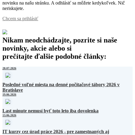
novinku na našu stránku. A odhlásiť sa môžete kedykoľvek. Nič
neriskujete.
Chcem sa prihlásiť
Nikam neodchádzajte, pozrite si naše
novinky, akcie alebo si
prečítajte ďalšie podobné články:
28.07.2026
Posledné voľné miesta na denné počítačové tábory 2026 v
Bratislave
19.06.2026
Last minute nemusí byť toto leto iba dovolenka
13.06.2026
IT kurzy cez úrad práce 2026 - pre zamestnaných aj