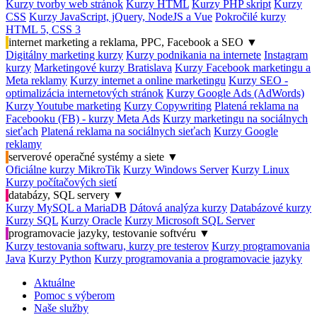
Kurzy tvorby web stránok
Kurzy HTML
Kurzy PHP skript
Kurzy
CSS
Kurzy JavaScript, jQuery, NodeJS a Vue
Pokročilé kurzy
HTML 5, CSS 3
internet marketing a reklama, PPC, Facebook a SEO
▼
Digitálny marketing kurzy
Kurzy podnikania na internete
Instagram
kurzy
Marketingové kurzy Bratislava
Kurzy Facebook marketingu a
Meta reklamy
Kurzy internet a online marketingu
Kurzy SEO -
optimalizácia internetových stránok
Kurzy Google Ads (AdWords)
Kurzy Youtube marketing
Kurzy Copywriting
Platená reklama na
Facebooku (FB) - kurzy Meta Ads
Kurzy marketingu na sociálnych
sieťach
Platená reklama na sociálnych sieťach
Kurzy Google
reklamy
serverové operačné systémy a siete
▼
Oficiálne kurzy MikroTik
Kurzy Windows Server
Kurzy Linux
Kurzy počítačových sietí
databázy, SQL servery
▼
Kurzy MySQL a MariaDB
Dátová analýza kurzy
Databázové kurzy
Kurzy SQL
Kurzy Oracle
Kurzy Microsoft SQL Server
programovacie jazyky, testovanie softvéru
▼
Kurzy testovania softwaru, kurzy pre testerov
Kurzy programovania
Java
Kurzy Python
Kurzy programovania a programovacie jazyky
Aktuálne
Pomoc s výberom
Naše služby