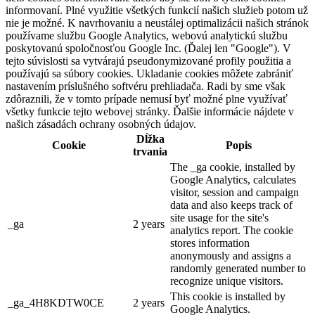
informovaní. Plné využitie všetkých funkcií našich služieb potom už
nie je možné. K navrhovaniu a neustálej optimalizácii našich stránok
používame službu Google Analytics, webovú analytickú službu
poskytovanú spoločnosťou Google Inc. (Ďalej len "Google"). V
tejto súvislosti sa vytvárajú pseudonymizované profily použitia a
používajú sa súbory cookies. Ukladanie cookies môžete zabrániť
nastavením príslušného softvéru prehliadača. Radi by sme však
zdôraznili, že v tomto prípade nemusí byť možné plne využívať
všetky funkcie tejto webovej stránky. Ďalšie informácie nájdete v
našich zásadách ochrany osobných údajov.
Dĺžka
Cookie
Popis
trvania
The _ga cookie, installed by
Google Analytics, calculates
visitor, session and campaign
data and also keeps track of
site usage for the site's
_ga
2 years
analytics report. The cookie
stores information
anonymously and assigns a
randomly generated number to
recognize unique visitors.
This cookie is installed by
_ga_4H8KDTW0CE
2 years
Google Analytics.