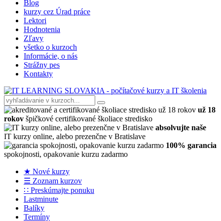
Blog
kurzy cez Úrad práce
Lektori
Hodnotenia
Zľavy
všetko o kurzoch
Informácie, o nás
Strážny pes
Kontakty
už 18
rokov
špičkové certifikované školiace stredisko
absolvujte naše
IT kurzy online, alebo prezenčne v Bratislave
100% garancia
spokojnosti, opakovanie kurzu zadarmo
★ Nové kurzy
☰ Zoznam kurzov
∷ Preskúmajte ponuku
Lastminute
Balíky
Termíny