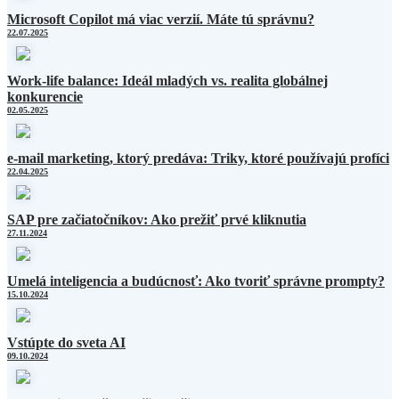
Microsoft Copilot má viac verzií. Máte tú správnu?
22.07.2025
Work-life balance: Ideál mladých vs. realita globálnej
konkurencie
02.05.2025
e-mail marketing, ktorý predáva: Triky, ktoré používajú profíci
22.04.2025
SAP pre začiatočníkov: Ako prežiť prvé kliknutia
27.11.2024
Umelá inteligencia a budúcnosť: Ako tvoriť správne prompty?
15.10.2024
Vstúpte do sveta AI
09.10.2024