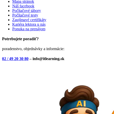
Mapa stránok
Náš facebook
Počítačové tábory
Počítačové testy
Zaujímavé certifikáty
Kariéra lektora u nás
Ponuka na prenájom
Potrebujete poradiť?
poradenstvo, objednávky a informácie:
02 / 49 20 30 80
– info@itlearning.sk