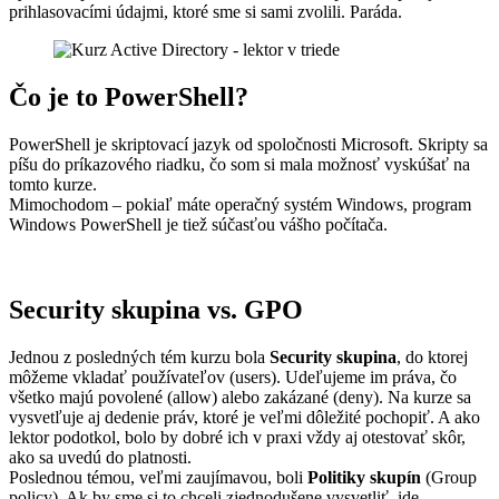
prihlasovacími údajmi, ktoré sme si sami zvolili. Paráda.
Čo je to PowerShell?
PowerShell je skriptovací jazyk od spoločnosti Microsoft. Skripty sa
píšu do príkazového riadku, čo som si mala možnosť vyskúšať na
tomto kurze.
Mimochodom – pokiaľ máte operačný systém Windows, program
Windows PowerShell je tiež súčasťou vášho počítača.
Security skupina vs. GPO
Jednou z posledných tém kurzu bola
Security skupina
, do ktorej
môžeme vkladať používateľov (users). Udeľujeme im práva, čo
všetko majú povolené (allow) alebo zakázané (deny). Na kurze sa
vysvetľuje aj dedenie práv, ktoré je veľmi dôležité pochopiť. A ako
lektor podotkol, bolo by dobré ich v praxi vždy aj otestovať skôr,
ako sa uvedú do platnosti.
Poslednou témou, veľmi zaujímavou, boli
Politiky skupín
(Group
policy). Ak by sme si to chceli zjednodušene vysvetliť, ide