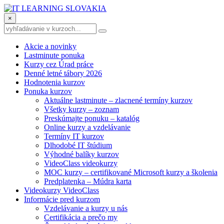
×
Akcie a novinky
Lastminute ponuka
Kurzy cez Úrad práce
Denné letné tábory 2026
Hodnotenia kurzov
Ponuka kurzov
Aktuálne lastminute – zlacnené termíny kurzov
Všetky kurzy – zoznam
Preskúmajte ponuku – katalóg
Online kurzy a vzdelávanie
Termíny IT kurzov
Dlhodobé IT štúdium
Výhodné balíky kurzov
VideoClass videokurzy
MOC kurzy – certifikované Microsoft kurzy a školenia
Predplatenka – Múdra karta
Videokurzy VideoClass
Informácie pred kurzom
Vzdelávanie a kurzy u nás
Certifikácia a prečo my