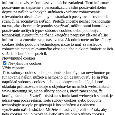
informácie o vás, vašom nastavení alebo zariadení. Tieto informácie
používame na zlepšenie a personalizáciu vášho používateľského
dojmu na našich webových stránkach - vrátane zobrazovania
relevantného obsahu/reklamy na stránkach poskytovateľov tretích
strán, či na sociálnych sieťach. Pretože chceme nechať rozhodnutie
na vás, ako chcete naše ponuky využívať, môžete sami kontrolovať
používanie určitých typov súborov cookies alebo podobných
technológií. Kliknutím na rôzne kategórie nadpisov získate ďalšie
informácie a zmeníte svoje nastavenia. Ak odmietnete určité súbory
cookies alebo podobné technológie, môže to mať za následok
zobrazenie menej relevantného obsahu alebo niektoré funkcie našich
služieb nebudú k dispozícii.
Nevyhnutné cookies
Nevyhnutné cookies
Vždy zapnuté
Tieto súbory cookies alebo podobné technológie sú nevyhnutné pre
fungovanie našich služieb a nemožno ich deaktivovať. To sa týka
napríklad súborov cookies alebo podobných technológií, ktoré
ukladajú prihlasovacie údaje o objednávke na našich webstránkach
www.itlearning.sk, alebo súbory cookies, ktoré zabezpečia, že
konfigurácia používateľa súvisiaca s funkciami webových stránok je
udržiavaná počas relácií. Tieto súbory cookies alebo podobné
technológie navyše prispievajú k bezpečnému a riadnemu
využívaniu našich služieb. Môžete si nastaviť prehliadač tak, aby
tieto cookies boli blokované alebo aby ste boli o týchto cookies