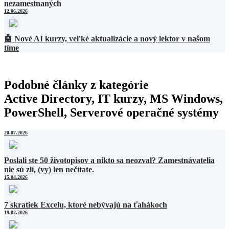
nezamestnaných
12.06.2026
🤖 Nové AI kurzy, veľké aktualizácie a nový lektor v našom
tíme
Podobné články z kategórie
Active Directory, IT kurzy, MS Windows,
PowerShell, Serverové operačné systémy
20.07.2026
Poslali ste 50 životopisov a nikto sa neozval? Zamestnávatelia
nie sú zlí, (vy) len nečítate.
15.04.2026
7 skratiek Excelu, ktoré nebývajú na ťahákoch
19.02.2026