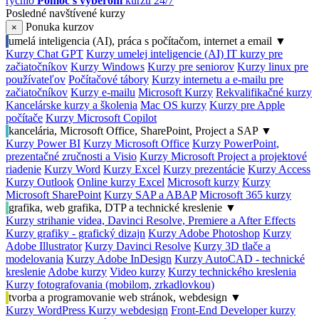
rýchlo
Pomoc s výberom
kurzu 24/7
Posledné navštívené kurzy
Ponuka kurzov
×
umelá inteligencia (AI), práca s počítačom, internet a email
▼
Kurzy Chat GPT
Kurzy umelej inteligencie (AI)
IT kurzy pre
začiatočníkov
Kurzy Windows
Kurzy pre seniorov
Kurzy linux pre
používateľov
Počítačové tábory
Kurzy internetu a e-mailu pre
začiatočníkov
Kurzy e-mailu
Microsoft Kurzy
Rekvalifikačné kurzy
Kancelárske kurzy a školenia
Mac OS kurzy
Kurzy pre Apple
počítače
Kurzy Microsoft Copilot
kancelária, Microsoft Office, SharePoint, Project a SAP
▼
Kurzy Power BI
Kurzy Microsoft Office
Kurzy PowerPoint,
prezentačné zručnosti a Visio
Kurzy Microsoft Project a projektové
riadenie
Kurzy Word
Kurzy Excel
Kurzy prezentácie
Kurzy Access
Kurzy Outlook
Online kurzy Excel
Microsoft kurzy
Kurzy
Microsoft SharePoint
Kurzy SAP a ABAP
Microsoft 365 kurzy
grafika, web grafika, DTP a technické kreslenie
▼
Kurzy strihanie videa, Davinci Resolve, Premiere a After Effects
Kurzy grafiky - grafický dizajn
Kurzy Adobe Photoshop
Kurzy
Adobe Illustrator
Kurzy Davinci Resolve
Kurzy 3D tlače a
modelovania
Kurzy Adobe InDesign
Kurzy AutoCAD - technické
kreslenie
Adobe kurzy
Video kurzy
Kurzy technického kreslenia
Kurzy fotografovania (mobilom, zrkadlovkou)
tvorba a programovanie web stránok, webdesign
▼
Kurzy WordPress
Kurzy webdesign
Front-End Developer kurzy