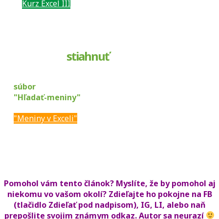
Kurz Excel III
stiahnuť
súbor
"Hľadať-meniny"
"Meniny v Exceli"
Pomohol vám tento článok? Myslíte, že by pomohol aj
niekomu vo vašom okolí? Zdieľajte ho pokojne na FB
(tlačidlo Zdieľať pod nadpisom), IG, LI, alebo naň
prepošlite svojim známym odkaz. Autor sa neurazí