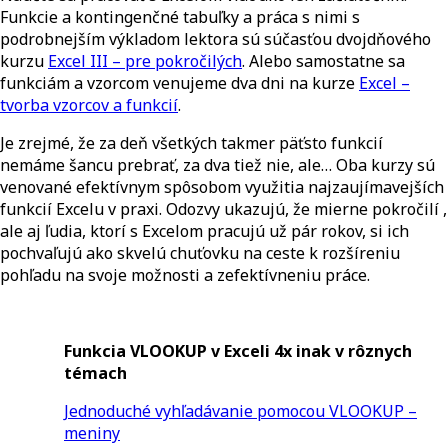
Funkcie a kontingenčné tabuľky a práca s nimi s
podrobnejším výkladom lektora sú súčasťou dvojdňového
kurzu
Excel III – pre pokročilých
. Alebo samostatne sa
funkciám a vzorcom venujeme dva dni na kurze
Excel –
tvorba vzorcov a funkcií
.
Je zrejmé, že za deň všetkých takmer päťsto funkcií
nemáme šancu prebrať, za dva tiež nie, ale… Oba kurzy sú
venované efektívnym spôsobom využitia najzaujímavejších
funkcií Excelu v praxi. Odozvy ukazujú, že mierne pokročilí ,
ale aj ľudia, ktorí s Excelom pracujú už pár rokov, si ich
pochvaľujú ako skvelú chuťovku na ceste k rozšíreniu
pohľadu na svoje možnosti a zefektívneniu práce.
Funkcia VLOOKUP v Exceli 4x inak v rôznych
témach
Jednoduché vyhľadávanie pomocou VLOOKUP –
meniny