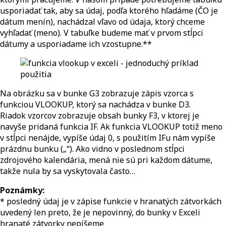
usporiadať tak, aby sa údaj, podľa ktorého hľadáme (ČO je
dátum menín), nachádzal vľavo od údaja, ktorý chceme
vyhľadať (meno). V tabuľke budeme mať v prvom stĺpci
dátumy a usporiadame ich vzostupne.**
Na obrázku sa v bunke G3 zobrazuje zápis vzorca s
funkciou VLOOKUP, ktorý sa nachádza v bunke D3.
Riadok vzorcov zobrazuje obsah bunky F3, v ktorej je
navyše pridaná funkcia IF. Ak funkcia VLOOKUP totiž meno
v stĺpci nenájde, vypíše údaj 0, s použitím IFu nám vypíše
prázdnu bunku („“). Ako vidno v poslednom stĺpci
zdrojového kalendária, mená nie sú pri každom dátume,
takže nula by sa vyskytovala často…
Poznámky:
* posledný údaj je v zápise funkcie v hranatých zátvorkách
uvedený len preto, že je nepovinný, do bunky v Exceli
hranaté zátvorky nepíšeme