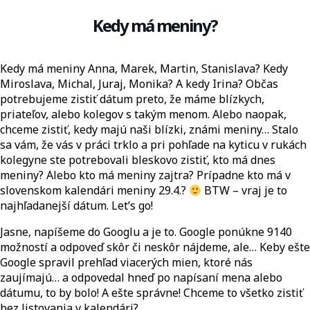
Kedy má meniny?
Kedy má meniny Anna, Marek, Martin, Stanislava? Kedy
Miroslava, Michal, Juraj, Monika? A kedy Irina? Občas
potrebujeme zistiť dátum preto, že máme blízkych,
priateľov, alebo kolegov s takým menom. Alebo naopak,
chceme zistiť, kedy majú naši blízki, známi meniny… Stalo
sa vám, že vás v práci trklo a pri pohľade na kyticu v rukách
kolegyne ste potrebovali bleskovo zistiť, kto má dnes
meniny? Alebo kto má meniny zajtra? Prípadne kto má v
slovenskom kalendári meniny 29.4.?
BTW – vraj je to
najhľadanejší dátum. Let’s go!
Jasne, napíšeme do Googlu a je to. Google ponúkne 9140
možností a odpoveď skôr či neskôr nájdeme, ale… Keby ešte
Google spravil prehľad viacerých mien, ktoré nás
zaujímajú… a odpovedal hneď po napísaní mena alebo
dátumu, to by bolo! A ešte správne! Chceme to všetko zistiť
bez listovania v kalendári?