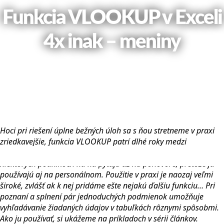
Funkcia VLOOKUP v Exceli
4x inak – meniny
článok na blog uverejnený:
31. mája 2020
Hoci pri riešení úplne bežných úloh sa s ňou stretneme v praxi
zriedkavejšie, funkcia VLOOKUP patrí dlhé roky medzi
najznámejšie funkcie Excelu. Dokonca je tak populárna, že sa v
niektorých podnikoch na ňu pýtajú už na pohovore, pretože ju
používajú aj na personálnom. Použitie v praxi je naozaj veľmi
široké, zvlášť ak k nej pridáme ešte nejakú ďalšiu funkciu… Pri
poznaní a splnení pár jednoduchých podmienok umožňuje
vyhľadávanie žiadaných údajov v tabuľkách rôznymi spôsobmi.
Ako ju používať, si ukážeme na príkladoch v sérii článkov.