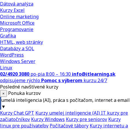
Dátová analýza
Kurzy Excel
Online marketing
Microsoft Office
Programovanie
Grafika
HTML, web stránky
Databázy a SQL
WordPress
Windows Server
Linux
02/4920 3080
po-pia 8:00 – 16:30
info@itlearning.sk
odpisujeme rýchlo
Pomoc s výberom
kurzu 24/7
Posledné navštívené kurzy
Ponuka kurzov
×
umelá inteligencia (AI), práca s počítačom, internet a email
▼
Kurzy Chat GPT
Kurzy umelej inteligencie (AI)
IT kurzy pre
začiatočníkov
Kurzy Windows
Kurzy pre seniorov
Kurzy
linux pre používateľov
Počítačové tábory
Kurzy internetu a