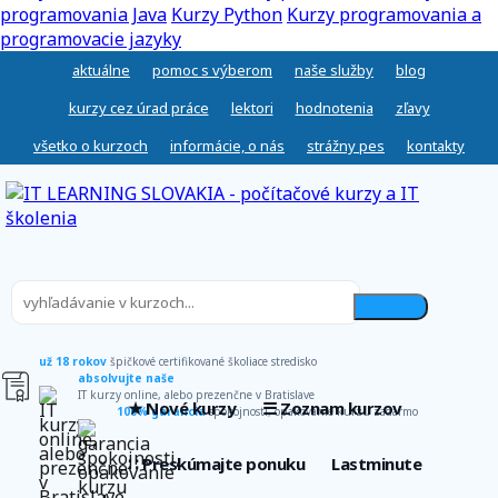
programovania Java
Kurzy Python
Kurzy programovania a
programovacie jazyky
aktuálne
pomoc s výberom
naše služby
blog
kurzy cez úrad práce
lektori
hodnotenia
zľavy
všetko o kurzoch
informácie, o nás
strážny pes
kontakty
už 18 rokov
špičkové certifikované školiace stredisko
absolvujte naše
IT kurzy online, alebo prezenčne v Bratislave
★ Nové kurzy
☰ Zoznam kurzov
100% garancia
spokojnosti, opakovanie kurzu zadarmo
∷ Preskúmajte ponuku
Lastminute