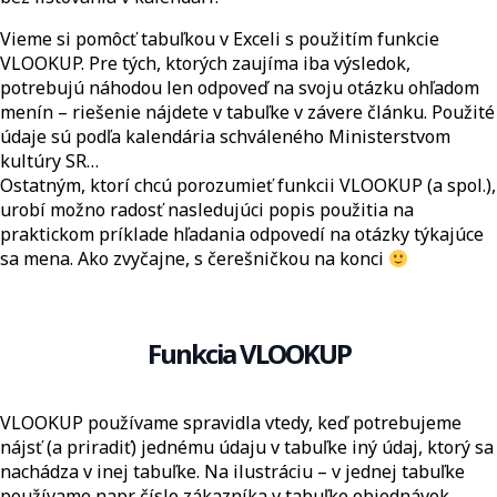
Vieme si pomôcť tabuľkou v Exceli s použitím funkcie
VLOOKUP. Pre tých, ktorých zaujíma iba výsledok,
potrebujú náhodou len odpoveď na svoju otázku ohľadom
menín – riešenie nájdete v tabuľke v závere článku. Použité
údaje sú podľa kalendária schváleného Ministerstvom
kultúry SR…
Ostatným, ktorí chcú porozumieť funkcii VLOOKUP (a spol.),
urobí možno radosť nasledujúci popis použitia na
praktickom príklade hľadania odpovedí na otázky týkajúce
sa mena. Ako zvyčajne, s čerešničkou na konci
Funkcia VLOOKUP
VLOOKUP používame spravidla vtedy, keď potrebujeme
nájsť (a priradiť) jednému údaju v tabuľke iný údaj, ktorý sa
nachádza v inej tabuľke. Na ilustráciu – v jednej tabuľke
používame napr. číslo zákazníka v tabuľke objednávok