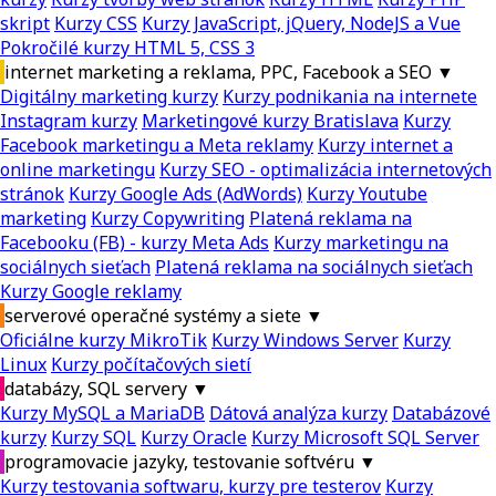
skript
Kurzy CSS
Kurzy JavaScript, jQuery, NodeJS a Vue
Pokročilé kurzy HTML 5, CSS 3
internet marketing a reklama, PPC, Facebook a SEO
▼
Digitálny marketing kurzy
Kurzy podnikania na internete
Instagram kurzy
Marketingové kurzy Bratislava
Kurzy
Facebook marketingu a Meta reklamy
Kurzy internet a
online marketingu
Kurzy SEO - optimalizácia internetových
stránok
Kurzy Google Ads (AdWords)
Kurzy Youtube
marketing
Kurzy Copywriting
Platená reklama na
Facebooku (FB) - kurzy Meta Ads
Kurzy marketingu na
sociálnych sieťach
Platená reklama na sociálnych sieťach
Kurzy Google reklamy
serverové operačné systémy a siete
▼
Oficiálne kurzy MikroTik
Kurzy Windows Server
Kurzy
Linux
Kurzy počítačových sietí
databázy, SQL servery
▼
Kurzy MySQL a MariaDB
Dátová analýza kurzy
Databázové
kurzy
Kurzy SQL
Kurzy Oracle
Kurzy Microsoft SQL Server
programovacie jazyky, testovanie softvéru
▼
Kurzy testovania softwaru, kurzy pre testerov
Kurzy