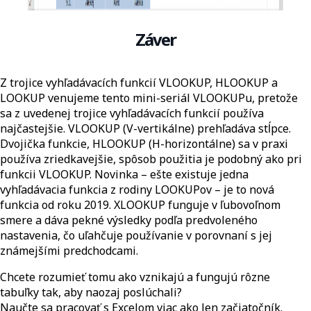
Záver
Z trojice vyhľadávacích funkcií VLOOKUP, HLOOKUP a
LOOKUP venujeme tento mini-seriál VLOOKUPu, pretože
sa z uvedenej trojice vyhľadávacích funkcií používa
najčastejšie. VLOOKUP (V-vertikálne) prehľadáva stĺpce.
Dvojička funkcie, HLOOKUP (H-horizontálne) sa v praxi
používa zriedkavejšie, spôsob použitia je podobný ako pri
funkcii VLOOKUP. Novinka – ešte existuje jedna
vyhľadávacia funkcia z rodiny LOOKUPov – je to nová
funkcia od roku 2019. XLOOKUP funguje v ľubovoľnom
smere a dáva pekné výsledky podľa predvoleného
nastavenia, čo uľahčuje používanie v porovnaní s jej
známejšími predchodcami.
Chcete rozumieť tomu ako vznikajú a fungujú rôzne
tabuľky tak, aby naozaj poslúchali?
Naučte sa pracovať s Excelom viac ako len začiatočník.