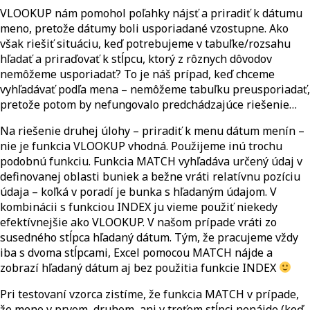
VLOOKUP nám pomohol poľahky nájsť a priradiť k dátumu
meno, pretože dátumy boli usporiadané vzostupne. Ako
však riešiť situáciu, keď potrebujeme v tabuľke/rozsahu
hľadať a priraďovať k stĺpcu, ktorý z rôznych dôvodov
nemôžeme usporiadať? To je náš prípad, keď chceme
vyhľadávať podľa mena – nemôžeme tabuľku preusporiadať,
pretože potom by nefungovalo predchádzajúce riešenie…
Na riešenie druhej úlohy – priradiť k menu dátum menín –
nie je funkcia VLOOKUP vhodná. Použijeme inú trochu
podobnú funkciu. Funkcia MATCH vyhľadáva určený údaj v
definovanej oblasti buniek a bežne vráti relatívnu pozíciu
údaja – koľká v poradí je bunka s hľadaným údajom. V
kombinácii s funkciou INDEX ju vieme použiť niekedy
efektívnejšie ako VLOOKUP. V našom prípade vráti zo
susedného stĺpca hľadaný dátum. Tým, že pracujeme vždy
iba s dvoma stĺpcami, Excel pomocou MATCH nájde a
zobrazí hľadaný dátum aj bez použitia funkcie INDEX
Pri testovaní vzorca zistíme, že funkcia MATCH v prípade,
že meno v prvom, druhom, ani v treťom stĺpci nenájde (keď