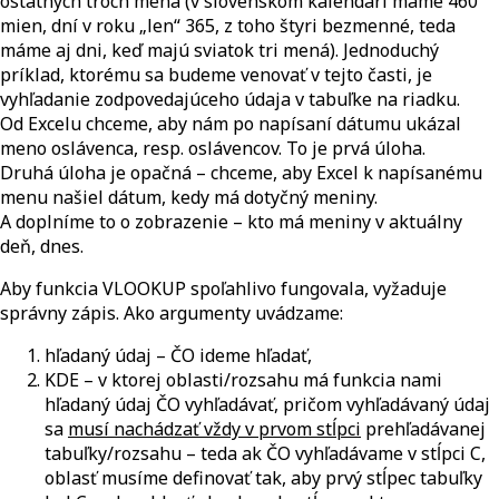
ostatných troch mená (v slovenskom kalendári máme 460
mien, dní v roku „len“ 365, z toho štyri bezmenné, teda
máme aj dni, keď majú sviatok tri mená). Jednoduchý
príklad, ktorému sa budeme venovať v tejto časti, je
vyhľadanie zodpovedajúceho údaja v tabuľke na riadku.
Od Excelu chceme, aby nám po napísaní dátumu ukázal
meno oslávenca, resp. oslávencov. To je prvá úloha.
Druhá úloha je opačná – chceme, aby Excel k napísanému
menu našiel dátum, kedy má dotyčný meniny.
A doplníme to o zobrazenie – kto má meniny v aktuálny
deň, dnes.
Aby funkcia VLOOKUP spoľahlivo fungovala, vyžaduje
správny zápis. Ako argumenty uvádzame:
hľadaný údaj – ČO ideme hľadať,
KDE – v ktorej oblasti/rozsahu má funkcia nami
hľadaný údaj ČO vyhľadávať, pričom vyhľadávaný údaj
sa
musí nachádzať vždy v prvom stĺpci
prehľadávanej
tabuľky/rozsahu – teda ak ČO vyhľadávame v stĺpci C,
oblasť musíme definovať tak, aby prvý stĺpec tabuľky