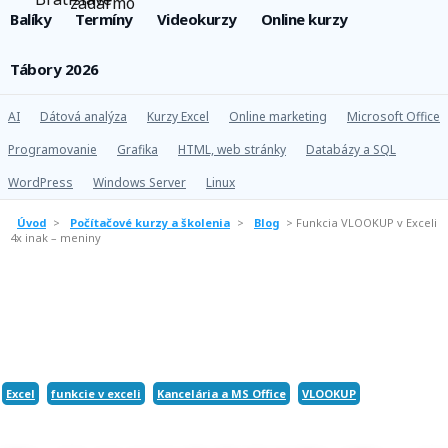
Balíky
Termíny
Videokurzy
Online kurzy
Tábory 2026
AI
Dátová analýza
Kurzy Excel
Online marketing
Microsoft Office
Programovanie
Grafika
HTML, web stránky
Databázy a SQL
WordPress
Windows Server
Linux
Úvod
>
Počítačové kurzy a školenia
>
Blog
>
Funkcia VLOOKUP v Exceli
4x inak – meniny
Excel
funkcie v exceli
Kancelária a MS Office
VLOOKUP