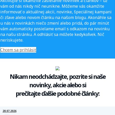
Aktivujte si okamžité zasielanie noviniek a článkov – už
vám od nás nikdy nič neunikne. Môžeme vás okamžite
informovať o aktuálnej akcii, novinke, špeciálnej kampani
či zľave alebo novom článku na našom blogu. Akonáhle sa
u nás v novinkách niečo zmení alebo pridá, do pár minút
vám automaticky posielame email s odkazom na novinku
na našu stránku. A odhlásiť sa môžete kedykoľvek. Nič
neriskujete.
Chcem sa prihlásiť
Nikam neodchádzajte, pozrite si naše
novinky, akcie alebo si
prečítajte ďalšie podobné články:
28.07.2026