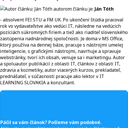
autorom článku je:
Ján Tóth
- absolvent FEI STU a FM UK. Po ukončení štúdia pracoval
rok vo vydavateľstve ako vedúci IT, následne na vedúcich
pozíciách súkromných firiem a tiež ako riaditeľ slovenského
zastúpenia nadnárodnej spoločnosti. Je doma v MS Office,
ktorý používa na dennej báze, pracuje s nástrojmi umelej
inteligencie, s grafickými nástrojmi, navrhuje a spravuje
webstránky, tvorí ich obsah, venuje sa i marketingu. Autor
a spoluautor publikácií z oblasti IT, článkov z oblasti IT,
zdravia a kozmetiky, autor viacerých kurzov, prekladateľ,
prednášateľ, v súčasnosti pracuje ako lektor v IT
LEARNING SLOVAKIA a konzultant.
Páčil sa vám článok? Pošleme vám podobné.