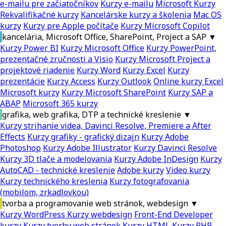
e-mailu pre začiatočníkov
Kurzy e-mailu
Microsoft Kurzy
Rekvalifikačné kurzy
Kancelárske kurzy a školenia
Mac OS
kurzy
Kurzy pre Apple počítače
Kurzy Microsoft Copilot
kancelária, Microsoft Office, SharePoint, Project a SAP
▼
Kurzy Power BI
Kurzy Microsoft Office
Kurzy PowerPoint,
prezentačné zručnosti a Visio
Kurzy Microsoft Project a
projektové riadenie
Kurzy Word
Kurzy Excel
Kurzy
prezentácie
Kurzy Access
Kurzy Outlook
Online kurzy Excel
Microsoft kurzy
Kurzy Microsoft SharePoint
Kurzy SAP a
ABAP
Microsoft 365 kurzy
grafika, web grafika, DTP a technické kreslenie
▼
Kurzy strihanie videa, Davinci Resolve, Premiere a After
Effects
Kurzy grafiky - grafický dizajn
Kurzy Adobe
Photoshop
Kurzy Adobe Illustrator
Kurzy Davinci Resolve
Kurzy 3D tlače a modelovania
Kurzy Adobe InDesign
Kurzy
AutoCAD - technické kreslenie
Adobe kurzy
Video kurzy
Kurzy technického kreslenia
Kurzy fotografovania
(mobilom, zrkadlovkou)
tvorba a programovanie web stránok, webdesign
▼
Kurzy WordPress
Kurzy webdesign
Front-End Developer
kurzy
Kurzy tvorby web stránok
Kurzy HTML
Kurzy PHP