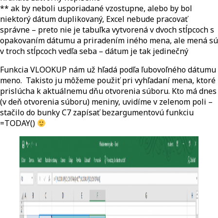
** ak by neboli usporiadané vzostupne, alebo by bol
niektorý dátum duplikovaný, Excel nebude pracovať
správne – preto nie je tabuľka vytvorená v dvoch stĺpcoch s
opakovaním dátumu a priradením iného mena, ale mená sú
v troch stĺpcoch vedľa seba – dátum je tak jedinečný
Funkcia VLOOKUP nám už hľadá podľa ľubovoľného dátumu
meno. Takisto ju môžeme použiť pri vyhľadaní mena, ktoré
prislúcha k aktuálnemu dňu otvorenia súboru. Kto má dnes
(v deň otvorenia súboru) meniny, uvidíme v zelenom poli –
stačilo do bunky C7 zapísať bezargumentovú funkciu
=TODAY()