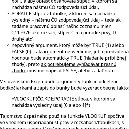
bol C a aby oblasť obsahovala stĺpec, v ktorom sa
nachádza nášmu ČO zodpovedajúci údaj,
PORADIE stĺpca v tabuľke, v ktorom sa nachádza
výsledný – nášmu ČO zodpovedajúci údaj – teda ak
zadáme pracovnú oblasť nášho zoznamu mien
C11:F376 ako rozsah, stĺpec C má poradie prvý, D
druhý atď.,
nepovinný argument, ktorý môže byť TRUE (1) alebo
FALSE (0) – ak argument neuvedieme, jeho predvolená
hodnota bude automaticky TRUE (hľadanie približnej
zhody), preto
ak potrebujeme vyhľadávať presnú
zhodu
, musíme napísať FALSE, alebo zadať nulu.
V slovenskom Exceli budú argumenty funkcie oddelené
bodkočiarkami a zápis do bunky bude vyzerať obecne takto:
=VLOOKUP(ČO;KDE;PORADIE stĺpca, v ktorom sa
nachádza výsledný údaj;[0 alebo 1]*)
Tajomstvo úspešného použitia funkcie VLOOKUP spočíva
vo vhodnom usporiadaní stĺpcov v rozsahoch/tabuľkách, s
ktorými pracujeme. V našom prípade potrebujeme tabuľku