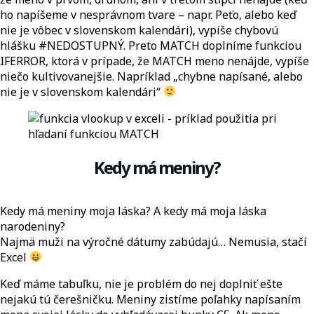
ho napíšeme v nesprávnom tvare – napr. Peťo, alebo keď
nie je vôbec v slovenskom kalendári), vypíše chybovú
hlášku #NEDOSTUPNÝ. Preto MATCH doplníme funkciou
IFERROR, ktorá v prípade, že MATCH meno nenájde, vypíše
niečo kultivovanejšie. Napríklad „chybne napísané, alebo
nie je v slovenskom kalendári“
Kedy má meniny?
Kedy má meniny moja láska? A kedy má moja láska
narodeniny?
Najmä muži na výročné dátumy zabúdajú… Nemusia, stačí
Excel
Keď máme tabuľku, nie je problém do nej doplniť ešte
nejakú tú čerešničku. Meniny zistíme poľahky napísaním