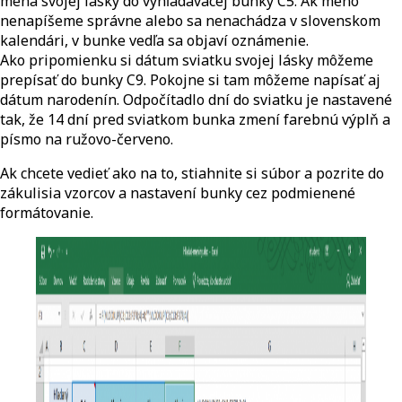
mena svojej lásky do vyhľadávacej bunky C5. Ak meno
nenapíšeme správne alebo sa nenachádza v slovenskom
kalendári, v bunke vedľa sa objaví oznámenie.
Ako pripomienku si dátum sviatku svojej lásky môžeme
prepísať do bunky C9. Pokojne si tam môžeme napísať aj
dátum narodenín. Odpočítadlo dní do sviatku je nastavené
tak, že 14 dní pred sviatkom bunka zmení farebnú výplň a
písmo na ružovo-červeno.
Ak chcete vedieť ako na to, stiahnite si súbor a pozrite do
zákulisia vzorcov a nastavení bunky cez podmienené
formátovanie.