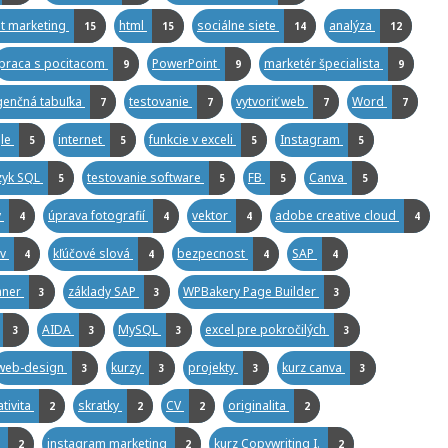
t marketing
html
sociálne siete
analýza
15
15
14
12
praca s pocitacom
PowerPoint
marketér špecialista
9
9
9
genčná tabuľka
testovanie
vytvoriť web
Word
7
7
7
7
le
internet
funkcie v exceli
Instagram
5
5
5
5
zyk SQL
testovanie software
FB
Canva
5
5
5
5
y
úprava fotografií
vektor
adobe creative cloud
4
4
4
4
ov
kľúčové slová
bezpecnost
SAP
4
4
4
4
nner
základy SAP
WPBakery Page Builder
3
3
3
AIDA
MySQL
excel pre pokročilých
3
3
3
3
web-design
kurzy
projekty
kurz canva
3
3
3
3
ativita
skratky
CV
originalita
2
2
2
2
g
instagram marketing
kurz Copywriting I.
2
2
2