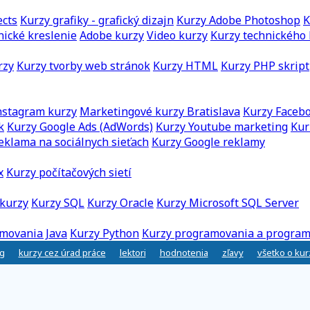
ects
Kurzy grafiky - grafický dizajn
Kurzy Adobe Photoshop
K
nické kreslenie
Adobe kurzy
Video kurzy
Kurzy technického 
rzy
Kurzy tvorby web stránok
Kurzy HTML
Kurzy PHP skript
nstagram kurzy
Marketingové kurzy Bratislava
Kurzy Faceb
k
Kurzy Google Ads (AdWords)
Kurzy Youtube marketing
Kur
eklama na sociálnych sieťach
Kurzy Google reklamy
x
Kurzy počítačových sietí
kurzy
Kurzy SQL
Kurzy Oracle
Kurzy Microsoft SQL Server
movania Java
Kurzy Python
Kurzy programovania a program
g
kurzy cez úrad práce
lektori
hodnotenia
zľavy
všetko o ku