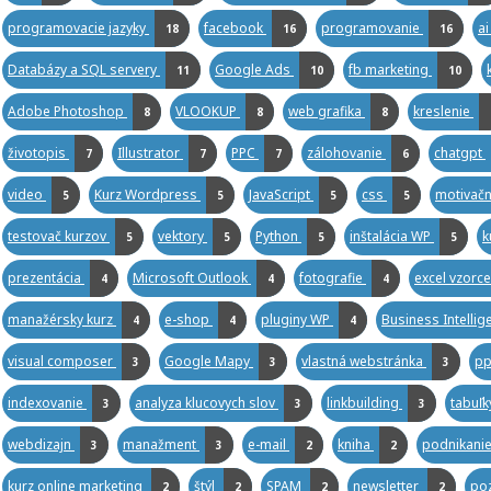
programovacie jazyky
facebook
programovanie
a
18
16
16
Databázy a SQL servery
Google Ads
fb marketing
11
10
10
Adobe Photoshop
VLOOKUP
web grafika
kreslenie
8
8
8
životopis
Illustrator
PPC
zálohovanie
chatgpt
7
7
7
6
video
Kurz Wordpress
JavaScript
css
motivačn
5
5
5
5
testovač kurzov
vektory
Python
inštalácia WP
k
5
5
5
5
prezentácia
Microsoft Outlook
fotografie
excel vzorc
4
4
4
manažérsky kurz
e-shop
pluginy WP
Business Intelli
4
4
4
visual composer
Google Mapy
vlastná webstránka
pp
3
3
3
indexovanie
analyza klucovych slov
linkbuilding
tabuľ
3
3
3
webdizajn
manažment
e-mail
kniha
podnikanie
3
3
2
2
kurz online marketing
štýl
SPAM
newsletter
poz
2
2
2
2