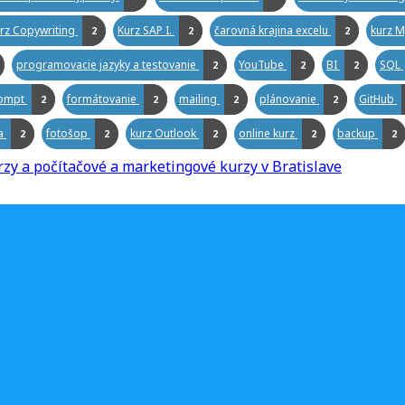
rz Copywriting
Kurz SAP I.
čarovná krajina excelu
kurz M
2
2
2
programovacie jazyky a testovanie
YouTube
BI
SQL
2
2
2
ompt
formátovanie
mailing
plánovanie
GitHub
2
2
2
2
ia
fotošop
kurz Outlook
online kurz
backup
2
2
2
2
2