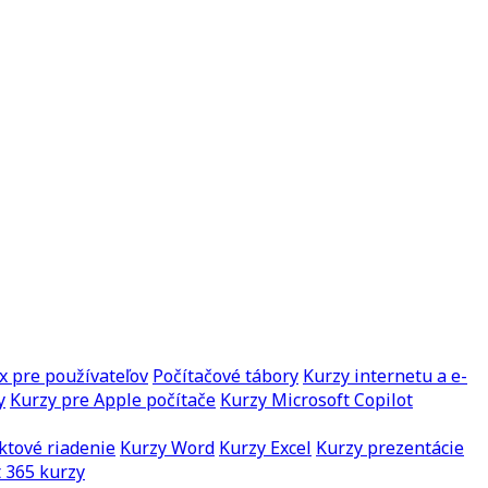
x pre používateľov
Počítačové tábory
Kurzy internetu a e-
y
Kurzy pre Apple počítače
Kurzy Microsoft Copilot
ktové riadenie
Kurzy Word
Kurzy Excel
Kurzy prezentácie
 365 kurzy