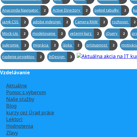
Anaconda Navigator
Active Directory
pekné tabuľky
ku
2
2
2
jazyk CSS
adobe indesign
Camera RAW
rozhovor
2
2
2
2
Mock-Up
modelovanie
večerný kurz
jQuery
pr
2
2
2
2
sukromie
migrácia
láska
prístupnosť
motivác
2
2
2
2
riadenie projektov
InDesign
2
2
Vzdelávanie
Aktuálne
Pomoc s výberom
Naše služby
Blog
kurzy cez Úrad práce
Lektori
Hodnotenia
Zľavy