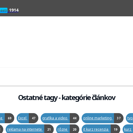
1914
osti
Ostatné tagy - kategórie článkov
ce
Excel
grafika a video
online marketing
tv
69
47
44
37
reklama na internete
rôzne
it kurz recenzia
kurz
2
21
20
19