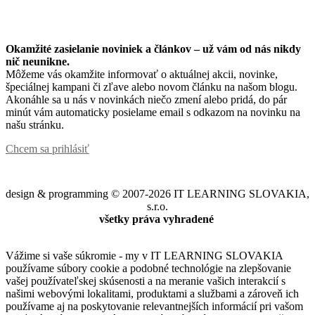
Okamžité zasielanie noviniek a článkov – u
ž vám od nás nikdy
nič neunikne.
Môžeme vás okamžite informovať o aktuálnej akcii, novinke,
špeciálnej kampani či zľave alebo novom článku na našom blogu.
Akonáhle sa u nás v novinkách niečo zmení alebo pridá, do pár
minút vám automaticky posielame email s odkazom na novinku na
našu stránku.
Chcem sa prihlásiť
design & programming © 2007-2026 IT LEARNING SLOVAKIA,
s.r.o.
všetky práva vyhradené
Vážime si vaše súkromie - my v IT LEARNING SLOVAKIA
používame súbory cookie a podobné technológie na zlepšovanie
vašej používateľskej skúsenosti a na meranie vašich interakcií s
našimi webovými lokalitami, produktami a službami a zároveň ich
používame aj na poskytovanie relevantnejších informácií pri vašom