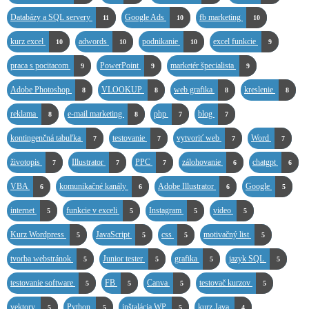
Databázy a SQL servery
Google Ads
fb marketing
11
10
10
kurz excel
adwords
podnikanie
excel funkcie
10
10
10
9
praca s pocitacom
PowerPoint
marketér špecialista
9
9
9
Adobe Photoshop
VLOOKUP
web grafika
kreslenie
8
8
8
8
reklama
e-mail marketing
php
blog
8
8
7
7
kontingenčná tabuľka
testovanie
vytvoriť web
Word
7
7
7
7
životopis
Illustrator
PPC
zálohovanie
chatgpt
7
7
7
6
6
VBA
komunikačné kanály
Adobe Illustrator
Google
6
6
6
5
internet
funkcie v exceli
Instagram
video
5
5
5
5
Kurz Wordpress
JavaScript
css
motivačný list
5
5
5
5
tvorba webstránok
Junior tester
grafika
jazyk SQL
5
5
5
5
testovanie software
FB
Canva
testovač kurzov
5
5
5
5
vektory
Python
inštalácia WP
kurz Java
5
5
5
4