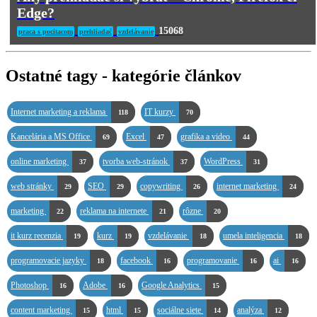
Edge?
15068
praca s pocitacom
prehliadač
vzdelávanie
Ostatné tagy - kategórie článkov
Internet marketing a reklama
IT kurzy
118
70
Kancelária a MS Office
Excel
grafika a video
69
47
44
online marketing
tvorba web-stránok
WordPress
37
37
31
web stránky
SEO
copywriting
internet marketing
29
29
26
24
marketing
reklama na internete
rôzne
22
21
20
it kurz recenzia
kurz
vzdelávanie
umela inteligencia
19
19
18
18
programovacie jazyky
facebook
programovanie
ai
18
16
16
16
Photoshop
Adobe
Google Analytics
16
16
15
content marketing
html
sociálne siete
analýza
15
15
14
12