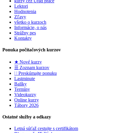
kurzy cez Úrad práce
Lektori
Hodnotenia
Zľavy
všetko o kurzoch
Informácie, o nás
Strážny pes
Kontakty
Ponuka počítačových kurzov
★ Nové kurzy
☰ Zoznam kurzov
∷ Preskúmajte ponuku
Lastminute
Balíky
Termíny
Videokurzy
Online kurzy
Tábory 2026
Ostatné služby a odkazy
Letná súťaž cestujte s certifikátom