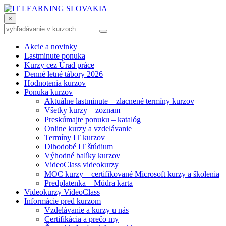
×
Akcie a novinky
Lastminute ponuka
Kurzy cez Úrad práce
Denné letné tábory 2026
Hodnotenia kurzov
Ponuka kurzov
Aktuálne lastminute – zlacnené termíny kurzov
Všetky kurzy – zoznam
Preskúmajte ponuku – katalóg
Online kurzy a vzdelávanie
Termíny IT kurzov
Dlhodobé IT štúdium
Výhodné balíky kurzov
VideoClass videokurzy
MOC kurzy – certifikované Microsoft kurzy a školenia
Predplatenka – Múdra karta
Videokurzy VideoClass
Informácie pred kurzom
Vzdelávanie a kurzy u nás
Certifikácia a prečo my