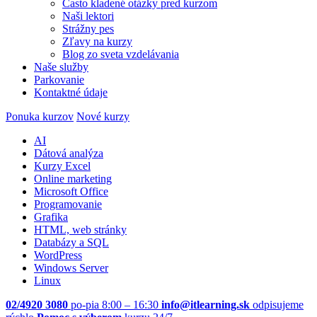
Často kladené otázky pred kurzom
Naši lektori
Strážny pes
Zľavy na kurzy
Blog zo sveta vzdelávania
Naše služby
Parkovanie
Kontaktné údaje
Ponuka kurzov
Nové kurzy
AI
Dátová analýza
Kurzy Excel
Online marketing
Microsoft Office
Programovanie
Grafika
HTML, web stránky
Databázy a SQL
WordPress
Windows Server
Linux
02/4920 3080
po-pia 8:00 – 16:30
info@itlearning.sk
odpisujeme