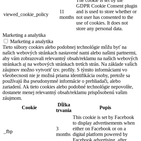
The cookie is set by the
GDPR Cookie Consent plugin
11
and is used to store whether or
viewed_cookie_policy
months
not user has consented to the
use of cookies. It does not
store any personal data.
Marketing a analytika
Marketing a analytika
Tieto súbory cookies alebo podobnej technológie môžu byť na
našich webových stránkach nastavené nami alebo našimi partnermi,
aby vám zobrazovali relevantný obsah/reklamu na našich webových
stránkach aj na webových stránkach tretích strán. Na základe vašich
záujmov možno vytvoriť tzv. profily. S týmito informáciami vo
všeobecnosti nie je možná priama identifikácia osoby, pretože sa
používajú iba pseudonymné informácie o prehliadači, alebo
zariadení. Ak tieto cookies alebo podobné technológie nepovolíte,
dostanete menej relevantný obsah/reklamu prispôsobenú vašim
záujmom.
Dĺžka
Cookie
Popis
trvania
This cookie is set by Facebook
to display advertisements when
3
either on Facebook or on a
_fbp
months
digital platform powered by
Facebook advertising, after