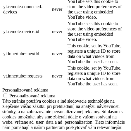
YouTube sets this cookie to
yt-remote-connected-
store the video preferences of
never
devices
the user using embedded
YouTube video.
YouTube sets this cookie to
store the video preferences of
yt-remote-device-id
never
the user using embedded
YouTube video.
This cookie, set by YouTube,
registers a unique ID to store
yt.innertube::nextId
never
data on what videos from
YouTube the user has seen.
This cookie, set by YouTube,
registers a unique ID to store
yt.innertube::requests
never
data on what videos from
YouTube the user has seen.
Personalizovaná reklama
Personalizovaná reklama
Táto stránka používa cookies a iné sledovacie technológie na
zlepšenie vášho zážitku pri prehliadaní, na analýzu návštevnosti
stránky, a na zobrazovanie personalizovanej reklamy. Súhlasom s
cookies umožníte, aby sme zbierali údaje o vašom správaní na
webe, vrátane ad_user_data a ad_personalization. Tieto informácie
nám pomáhajú a našim partnerom poskytovať vám relevantnejšiu