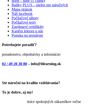
Blog – naše IT články
Balíky PLUS – nielen pre náročných
Mapa stránok
Náš facebook
Počítačové tábory
Počítačové testy
Zaujímavé certifikáty
Kariéra lektora u nás
Ponuka na prenájom
Potrebujete poradiť?
poradenstvo, objednávky a informácie:
02 / 49 20 30 80
– info@itlearning.sk
Ste nároční na kvalitu vzdelávania?
To je dobre, aj my!
tisíce spokojných zákazníkov ročne