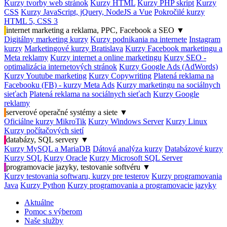
Kurzy tvorby web stránok
Kurzy HTML
Kurzy PHP skript
Kurzy
CSS
Kurzy JavaScript, jQuery, NodeJS a Vue
Pokročilé kurzy
HTML 5, CSS 3
internet marketing a reklama, PPC, Facebook a SEO
▼
Digitálny marketing kurzy
Kurzy podnikania na internete
Instagram
kurzy
Marketingové kurzy Bratislava
Kurzy Facebook marketingu a
Meta reklamy
Kurzy internet a online marketingu
Kurzy SEO -
optimalizácia internetových stránok
Kurzy Google Ads (AdWords)
Kurzy Youtube marketing
Kurzy Copywriting
Platená reklama na
Facebooku (FB) - kurzy Meta Ads
Kurzy marketingu na sociálnych
sieťach
Platená reklama na sociálnych sieťach
Kurzy Google
reklamy
serverové operačné systémy a siete
▼
Oficiálne kurzy MikroTik
Kurzy Windows Server
Kurzy Linux
Kurzy počítačových sietí
databázy, SQL servery
▼
Kurzy MySQL a MariaDB
Dátová analýza kurzy
Databázové kurzy
Kurzy SQL
Kurzy Oracle
Kurzy Microsoft SQL Server
programovacie jazyky, testovanie softvéru
▼
Kurzy testovania softwaru, kurzy pre testerov
Kurzy programovania
Java
Kurzy Python
Kurzy programovania a programovacie jazyky
Aktuálne
Pomoc s výberom
Naše služby