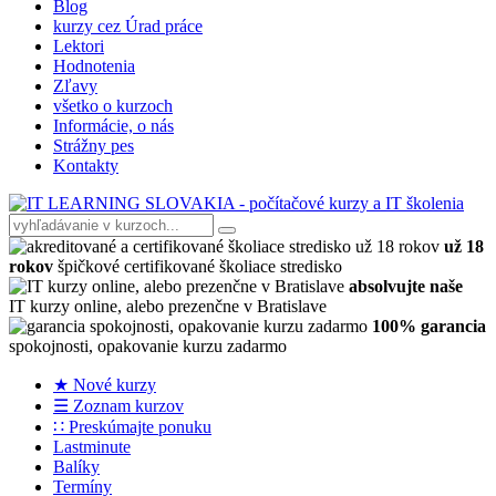
Blog
kurzy cez Úrad práce
Lektori
Hodnotenia
Zľavy
všetko o kurzoch
Informácie, o nás
Strážny pes
Kontakty
už 18
rokov
špičkové certifikované školiace stredisko
absolvujte naše
IT kurzy online, alebo prezenčne v Bratislave
100% garancia
spokojnosti, opakovanie kurzu zadarmo
★ Nové kurzy
☰ Zoznam kurzov
∷ Preskúmajte ponuku
Lastminute
Balíky
Termíny