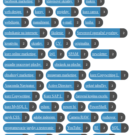
facebook marketing
klávesové skratky
makrá
3
3
3
web-design
kurzy
projekty
kurz canva
3
3
3
3
webdizajn
manažment
e-mail
kniha
3
3
2
2
podnikanie na internete
školenie
Serverové operačné systémy
2
2
2
kreativita
skratky
CV
originalita
2
2
2
2
kurz online marketing
štýl
SPAM
newsletter
2
2
2
2
pozadie pracovnej plochy
obrázok na ploche
2
2
obsahový marketing
instagram marketing
kurz Copywriting I.
2
2
2
Anaconda Navigator
Active Directory
pekné tabuľky
2
2
2
kurz Copywriting
Kurz SAP I.
čarovná krajina excelu
2
2
2
kurz MySQL I.
eshop
power bi
PowerShell
2
2
2
2
jazyk CSS
adobe indesign
Camera RAW
rozhovor
2
2
2
2
programovacie jazyky a testovanie
YouTube
BI
SQL
2
2
2
2