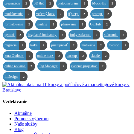
prezentácie
3D tlač
platobná brána
Mock-Up
2
2
2
2
modelovanie
večerný kurz
jQuery
prompt
2
2
2
2
formátovanie
mailing
plánovanie
GitHub
2
2
2
2
gemini
bezplatné fotobanky
fotky zadarmo
sukromie
2
2
2
2
migrácia
láska
prístupnosť
motivácia
fotošop
2
2
2
2
2
kurz Outlook
online kurz
backup
claude
2
2
2
2
online reklama
Tag Manager
riadenie projektov
2
2
2
InDesign
2
Vzdelávanie
Aktuálne
Pomoc s výberom
Naše služby
Blog