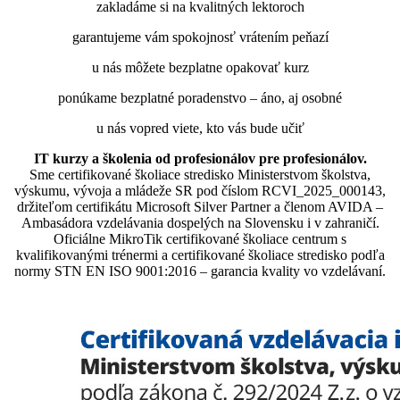
zakladáme si na kvalitných lektoroch
garantujeme vám spokojnosť vrátením peňazí
u nás môžete bezplatne opakovať kurz
ponúkame bezplatné poradenstvo – áno, aj osobné
u nás vopred viete, kto vás bude učiť
IT kurzy a školenia od profesionálov pre profesionálov.
Sme certifikované školiace stredisko Ministerstvom školstva,
výskumu, vývoja a mládeže SR pod číslom RCVI_2025_000143,
držiteľom certifikátu Microsoft Silver Partner a členom AVIDA –
Ambasádora vzdelávania dospelých na Slovensku i v zahraničí.​​​​​​​​​​​​​​​​
Oficiálne MikroTik certifikované školiace centrum s
kvalifikovanými trénermi ​​​​​​​​​​a certifikované školiace stredisko podľa
normy STN EN ISO 9001:2016 – garancia kvality vo vzdelávaní.