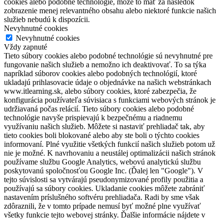
cookies alebo podobné technológie, môže to mať za následok
zobrazenie menej relevantného obsahu alebo niektoré funkcie našich
služieb nebudú k dispozícii.
Nevyhnutné cookies
Nevyhnutné cookies
Vždy zapnuté
Tieto súbory cookies alebo podobné technológie sú nevyhnutné pre
fungovanie našich služieb a nemožno ich deaktivovať. To sa týka
napríklad súborov cookies alebo podobných technológií, ktoré
ukladajú prihlasovacie údaje o objednávke na našich webstránkach
www.itlearning.sk, alebo súbory cookies, ktoré zabezpečia, že
konfigurácia používateľa súvisiaca s funkciami webových stránok je
udržiavaná počas relácií. Tieto súbory cookies alebo podobné
technológie navyše prispievajú k bezpečnému a riadnemu
využívaniu našich služieb. Môžete si nastaviť prehliadač tak, aby
tieto cookies boli blokované alebo aby ste boli o týchto cookies
informovaní. Plné využitie všetkých funkcií našich služieb potom už
nie je možné. K navrhovaniu a neustálej optimalizácii našich stránok
používame službu Google Analytics, webovú analytickú službu
poskytovanú spoločnosťou Google Inc. (Ďalej len "Google"). V
tejto súvislosti sa vytvárajú pseudonymizované profily použitia a
používajú sa súbory cookies. Ukladanie cookies môžete zabrániť
nastavením príslušného softvéru prehliadača. Radi by sme však
zdôraznili, že v tomto prípade nemusí byť možné plne využívať
všetky funkcie tejto webovej stránky. Ďalšie informácie nájdete v