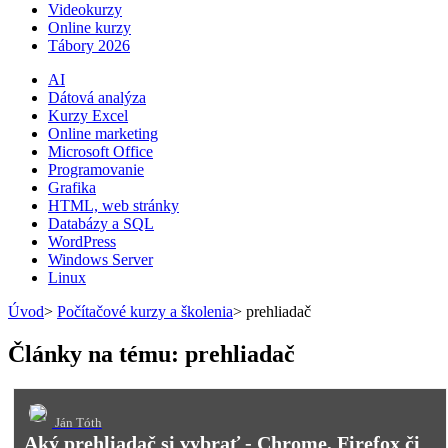
Videokurzy
Online kurzy
Tábory 2026
AI
Dátová analýza
Kurzy Excel
Online marketing
Microsoft Office
Programovanie
Grafika
HTML, web stránky
Databázy a SQL
WordPress
Windows Server
Linux
Úvod
>
Počítačové kurzy a školenia
>
prehliadač
Články na tému: prehliadač
Ján Tóth
Aký prehliadač si vybrať - Chrome, Firefox či