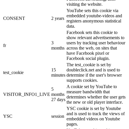
visiting the website.
YouTube sets this cookie via
embedded youtube-videos and
CONSENT
2 years
registers anonymous statistical
data.
Facebook sets this cookie to
show relevant advertisements to
3
users by tracking user behaviour
fr
months
across the web, on sites that
have Facebook pixel or
Facebook social plugin.
The test_cookie is set by
15
doubleclick.net and is used to
test_cookie
minutes
determine if the user's browser
supports cookies.
A cookie set by YouTube to
5
measure bandwidth that
VISITOR_INFO1_LIVE
months
determines whether the user gets
27 days
the new or old player interface.
YSC cookie is set by Youtube
and is used to track the views of
YSC
session
embedded videos on Youtube
pages.