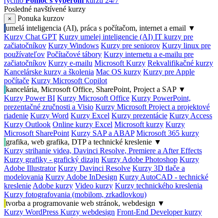
rýchlo
Pomoc s výberom
kurzu 24/7
Posledné navštívené kurzy
Ponuka kurzov
×
umelá inteligencia (AI), práca s počítačom, internet a email
▼
Kurzy Chat GPT
Kurzy umelej inteligencie (AI)
IT kurzy pre
začiatočníkov
Kurzy Windows
Kurzy pre seniorov
Kurzy linux pre
používateľov
Počítačové tábory
Kurzy internetu a e-mailu pre
začiatočníkov
Kurzy e-mailu
Microsoft Kurzy
Rekvalifikačné kurzy
Kancelárske kurzy a školenia
Mac OS kurzy
Kurzy pre Apple
počítače
Kurzy Microsoft Copilot
kancelária, Microsoft Office, SharePoint, Project a SAP
▼
Kurzy Power BI
Kurzy Microsoft Office
Kurzy PowerPoint,
prezentačné zručnosti a Visio
Kurzy Microsoft Project a projektové
riadenie
Kurzy Word
Kurzy Excel
Kurzy prezentácie
Kurzy Access
Kurzy Outlook
Online kurzy Excel
Microsoft kurzy
Kurzy
Microsoft SharePoint
Kurzy SAP a ABAP
Microsoft 365 kurzy
grafika, web grafika, DTP a technické kreslenie
▼
Kurzy strihanie videa, Davinci Resolve, Premiere a After Effects
Kurzy grafiky - grafický dizajn
Kurzy Adobe Photoshop
Kurzy
Adobe Illustrator
Kurzy Davinci Resolve
Kurzy 3D tlače a
modelovania
Kurzy Adobe InDesign
Kurzy AutoCAD - technické
kreslenie
Adobe kurzy
Video kurzy
Kurzy technického kreslenia
Kurzy fotografovania (mobilom, zrkadlovkou)
tvorba a programovanie web stránok, webdesign
▼
Kurzy WordPress
Kurzy webdesign
Front-End Developer kurzy