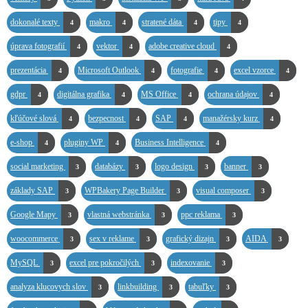
dokonalé texty
makro
stratené dáta
tipy
4
4
4
4
úprava fotografií
vektor
adobe creative cloud
4
4
4
prezentácia
Microsoft Outlook
fotografie
excel vzorce
4
4
4
4
gdpr
digitálna grafika
MS Office
ochrana údajov
4
4
4
4
kľúčové slová
bezpecnost
SAP
manažérsky kurz
4
4
4
4
e-shop
pluginy WP
Business Intelligence
4
4
4
social marketing
databázy
logo design
banner
3
3
3
3
základy SAP
WPBakery Page Builder
visual composer
3
3
3
Google Mapy
vlastná webstránka
ppc reklama
3
3
3
woocommerce
sex v reklame
grafický dizajn
AIDA
3
3
3
3
MySQL
excel pre pokročilých
indexovanie
3
3
3
analyza klucovych slov
linkbuilding
tabuľky
3
3
3