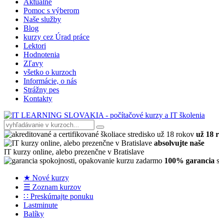
Aktuálne
Pomoc s výberom
Naše služby
Blog
kurzy cez Úrad práce
Lektori
Hodnotenia
Zľavy
všetko o kurzoch
Informácie, o nás
Strážny pes
Kontakty
už 18 
absolvujte naše
IT kurzy online, alebo prezenčne v Bratislave
100% garancia
s
★ Nové kurzy
☰ Zoznam kurzov
∷ Preskúmajte ponuku
Lastminute
Balíky