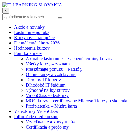
×
Akcie a novinky
Lastminute ponuka
Kurzy cez Úrad práce
Denné letné tábory 2026
Hodnotenia kurzov
Ponuka kurzov
Aktuálne lastminute – zlacnené termíny kurzov
Všetky kurzy – zoznam
Preskúmajte ponuku – katalóg
Online kurzy a vzdelávanie
Termíny IT kurzov
Dlhodobé IT štúdium
Výhodné balíky kurzov
VideoClass videokurzy
MOC kurzy – certifikované Microsoft kurzy a školenia
Predplatenka – Múdra karta
Videokurzy VideoClass
Informácie pred kurzom
Vzdelávanie a kurzy u nás
Certifikácia a prečo my