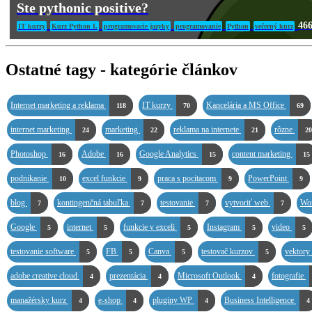
Ste pythonic positive?
46
IT kurzy
Kurz Python I.
programovacie jazyky
programovanie
Python
večerný kurz
Ostatné tagy - kategórie článkov
Internet marketing a reklama
IT kurzy
Kancelária a MS Office
118
70
69
internet marketing
marketing
reklama na internete
rôzne
24
22
21
20
Photoshop
Adobe
Google Analytics
content marketing
16
16
15
15
podnikanie
excel funkcie
praca s pocitacom
PowerPoint
10
9
9
9
blog
kontingenčná tabuľka
testovanie
vytvoriť web
Wo
7
7
7
7
Google
internet
funkcie v exceli
Instagram
video
5
5
5
5
5
testovanie software
FB
Canva
testovač kurzov
vektory
5
5
5
5
adobe creative cloud
prezentácia
Microsoft Outlook
fotografie
4
4
4
manažérsky kurz
e-shop
pluginy WP
Business Intelligence
4
4
4
4