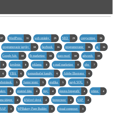
WordPress
web stránky
SEO
copywriting
37
31
29
29
26
programovacie jazyky
facebook
programovanie
ai
18
16
16
16
Google Ads
fb marketing
kurz excel
adwords
10
10
10
10
kreslenie
reklama
e-mail marketing
php
8
8
8
8
7
VBA
komunikačné kanály
Adobe Illustrator
6
6
6
6
webstránok
Junior tester
grafika
jazyk SQL
5
5
5
5
akro
stratené dáta
tipy
úprava fotografií
vektor
4
4
4
4
4
ana údajov
kľúčové slová
bezpecnost
SAP
4
4
4
4
y SAP
WPBakery Page Builder
visual composer
3
3
3