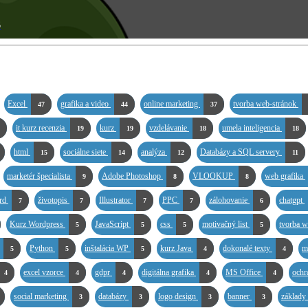
6
Excel
grafika a video
online marketing
tvorba web-stránok
47
44
37
it kurz recenzia
kurz
vzdelávanie
umela inteligencia
19
19
18
18
html
sociálne siete
analýza
Databázy a SQL servery
15
14
12
11
marketér špecialista
Adobe Photoshop
VLOOKUP
web grafika
9
8
8
rd
životopis
Illustrator
PPC
zálohovanie
chatgpt
7
7
7
7
6
Kurz Wordpress
JavaScript
css
motivačný list
tvorba 
5
5
5
5
Python
inštalácia WP
kurz Java
dokonalé texty
m
5
5
5
4
4
excel vzorce
gdpr
digitálna grafika
MS Office
ochr
4
4
4
4
4
social marketing
databázy
logo design
banner
základ
3
3
3
3