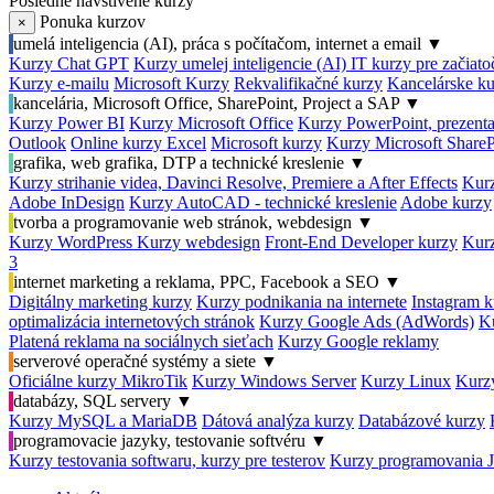
Posledné navštívené kurzy
Ponuka kurzov
×
umelá inteligencia (AI), práca s počítačom, internet a email
▼
Kurzy Chat GPT
Kurzy umelej inteligencie (AI)
IT kurzy pre začiat
Kurzy e-mailu
Microsoft Kurzy
Rekvalifikačné kurzy
Kancelárske ku
kancelária, Microsoft Office, SharePoint, Project a SAP
▼
Kurzy Power BI
Kurzy Microsoft Office
Kurzy PowerPoint, prezenta
Outlook
Online kurzy Excel
Microsoft kurzy
Kurzy Microsoft ShareP
grafika, web grafika, DTP a technické kreslenie
▼
Kurzy strihanie videa, Davinci Resolve, Premiere a After Effects
Kurz
Adobe InDesign
Kurzy AutoCAD - technické kreslenie
Adobe kurzy
tvorba a programovanie web stránok, webdesign
▼
Kurzy WordPress
Kurzy webdesign
Front-End Developer kurzy
Kurz
3
internet marketing a reklama, PPC, Facebook a SEO
▼
Digitálny marketing kurzy
Kurzy podnikania na internete
Instagram k
optimalizácia internetových stránok
Kurzy Google Ads (AdWords)
K
Platená reklama na sociálnych sieťach
Kurzy Google reklamy
serverové operačné systémy a siete
▼
Oficiálne kurzy MikroTik
Kurzy Windows Server
Kurzy Linux
Kurzy
databázy, SQL servery
▼
Kurzy MySQL a MariaDB
Dátová analýza kurzy
Databázové kurzy
programovacie jazyky, testovanie softvéru
▼
Kurzy testovania softwaru, kurzy pre testerov
Kurzy programovania 