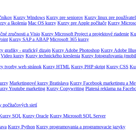
očníkov
Kurzy Windows
Kurzy pre seniorov
Kurzy linux pre používate
rzy a školenia
Mac OS kurzy
Kurzy pre Apple počítače
Kurzy Microso
čné zručnosti a Visio
Kurzy Microsoft Project a projektové riadenie
Ku
oint
Kurzy SAP a ABAP
Microsoft 365 kurzy
y grafiky - grafický dizajn
Kurzy Adobe Photoshop
Kurzy Adobe Illus
Video kurzy
Kurzy technického kreslenia
Kurzy fotografovania (mobi
y tvorby web stránok
Kurzy HTML
Kurzy PHP skript
Kurzy CSS
Kur
urzy
Marketingové kurzy Bratislava
Kurzy Facebook marketingu a Me
urzy Youtube marketing
Kurzy Copywriting
Platená reklama na Faceb
 počítačových sietí
Kurzy SQL
Kurzy Oracle
Kurzy Microsoft SQL Server
Java
Kurzy Python
Kurzy programovania a programovacie jazyky