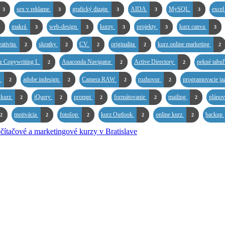
sex v reklame
grafický dizajn
AIDA
MySQL
excel
3
3
3
3
3
makrá
web-design
kurzy
projekty
kurz canva
3
3
3
3
3
eativita
skratky
CV
originalita
kurz online marketing
2
2
2
2
2
z Copywriting I.
Anaconda Navigator
Active Directory
pekné tabu
2
2
2
S
adobe indesign
Camera RAW
rozhovor
programovacie ja
2
2
2
2
 kurz
jQuery
prompt
formátovanie
mailing
pláno
2
2
2
2
2
motivácia
fotošop
kurz Outlook
online kurz
backup
2
2
2
2
2