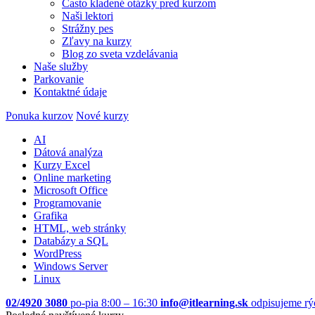
Často kladené otázky pred kurzom
Naši lektori
Strážny pes
Zľavy na kurzy
Blog zo sveta vzdelávania
Naše služby
Parkovanie
Kontaktné údaje
Ponuka kurzov
Nové kurzy
AI
Dátová analýza
Kurzy Excel
Online marketing
Microsoft Office
Programovanie
Grafika
HTML, web stránky
Databázy a SQL
WordPress
Windows Server
Linux
02/4920 3080
po-pia 8:00 – 16:30
info@itlearning.sk
odpisujeme rý