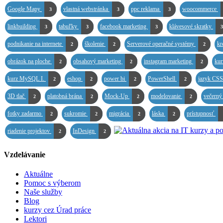
Google Mapy
vlastná webstránka
ppc reklama
woocommerce
3
3
3
linkbuilding
tabuľky
facebook marketing
klávesové skratky
3
3
3
3
podnikanie na internete
školenie
Serverové operačné systémy
kr
2
2
2
obrázok na ploche
obsahový marketing
instagram marketing
kur
2
2
2
kurz MySQL I.
eshop
power bi
PowerShell
jazyk CS
2
2
2
2
3D tlač
platobná brána
Mock-Up
modelovanie
večerný
2
2
2
2
fotky zadarmo
sukromie
migrácia
láska
prístupnosť
2
2
2
2
riadenie projektov
InDesign
2
2
Vzdelávanie
Aktuálne
Pomoc s výberom
Naše služby
Blog
kurzy cez Úrad práce
Lektori