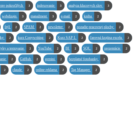
 pre pokročilých
indexovanie
analyza klucovych slov
3
3
3
webdizajn
manažment
e-mail
kniha
3
3
2
2
štýl
SPAM
newsletter
pozadie pracovnej plochy
2
2
2
2
ľky
kurz Copywriting
Kurz SAP I.
čarovná krajina excelu
2
2
2
2
zyky a testovanie
YouTube
BI
SQL
prezentácie
2
2
2
2
2
vanie
GitHub
gemini
bezplatné fotobanky
2
2
2
2
claude
online reklama
Tag Manager
2
2
2
2