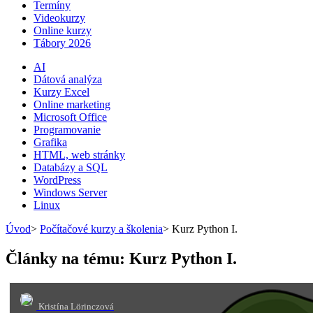
Termíny
Videokurzy
Online kurzy
Tábory 2026
AI
Dátová analýza
Kurzy Excel
Online marketing
Microsoft Office
Programovanie
Grafika
HTML, web stránky
Databázy a SQL
WordPress
Windows Server
Linux
Úvod
>
Počítačové kurzy a školenia
>
Kurz Python I.
Články na tému: Kurz Python I.
Kristína Lörinczová