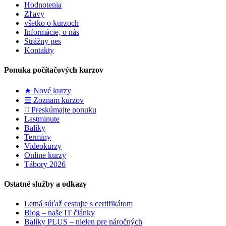
Hodnotenia
Zľavy
všetko o kurzoch
Informácie, o nás
Strážny pes
Kontakty
Ponuka počítačových kurzov
★ Nové kurzy
☰ Zoznam kurzov
∷ Preskúmajte ponuku
Lastminute
Balíky
Termíny
Videokurzy
Online kurzy
Tábory 2026
Ostatné služby a odkazy
Letná súťaž cestujte s certifikátom
Blog – naše IT články
Balíky PLUS – nielen pre náročných