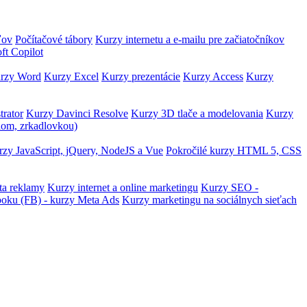
ľov
Počítačové tábory
Kurzy internetu a e-mailu pre začiatočníkov
ft Copilot
rzy Word
Kurzy Excel
Kurzy prezentácie
Kurzy Access
Kurzy
trator
Kurzy Davinci Resolve
Kurzy 3D tlače a modelovania
Kurzy
lom, zrkadlovkou)
zy JavaScript, jQuery, NodeJS a Vue
Pokročilé kurzy HTML 5, CSS
ta reklamy
Kurzy internet a online marketingu
Kurzy SEO -
ooku (FB) - kurzy Meta Ads
Kurzy marketingu na sociálnych sieťach