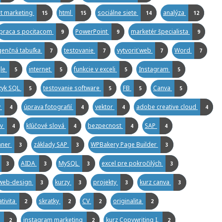
t marketing
html
sociálne siete
analýza
15
15
14
12
praca s pocitacom
PowerPoint
marketér špecialista
9
9
9
genčná tabuľka
testovanie
vytvoriť web
Word
7
7
7
7
le
internet
funkcie v exceli
Instagram
5
5
5
5
zyk SQL
testovanie software
FB
Canva
5
5
5
5
y
úprava fotografií
vektor
adobe creative cloud
4
4
4
4
ov
kľúčové slová
bezpecnost
SAP
4
4
4
4
nner
základy SAP
WPBakery Page Builder
3
3
3
AIDA
MySQL
excel pre pokročilých
3
3
3
3
web-design
kurzy
projekty
kurz canva
3
3
3
3
ativita
skratky
CV
originalita
2
2
2
2
g
instagram marketing
kurz Copywriting I.
2
2
2