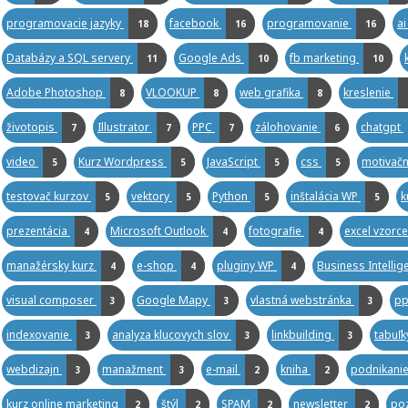
programovacie jazyky
facebook
programovanie
a
18
16
16
Databázy a SQL servery
Google Ads
fb marketing
11
10
10
Adobe Photoshop
VLOOKUP
web grafika
kreslenie
8
8
8
životopis
Illustrator
PPC
zálohovanie
chatgpt
7
7
7
6
video
Kurz Wordpress
JavaScript
css
motivačn
5
5
5
5
testovač kurzov
vektory
Python
inštalácia WP
k
5
5
5
5
prezentácia
Microsoft Outlook
fotografie
excel vzorc
4
4
4
manažérsky kurz
e-shop
pluginy WP
Business Intelli
4
4
4
visual composer
Google Mapy
vlastná webstránka
pp
3
3
3
indexovanie
analyza klucovych slov
linkbuilding
tabuľ
3
3
3
webdizajn
manažment
e-mail
kniha
podnikanie
3
3
2
2
kurz online marketing
štýl
SPAM
newsletter
poz
2
2
2
2