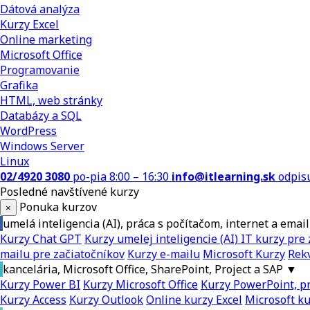
Dátová analýza
Kurzy Excel
Online marketing
Microsoft Office
Programovanie
Grafika
HTML, web stránky
Databázy a SQL
WordPress
Windows Server
Linux
02/4920 3080
po-pia 8:00 – 16:30
info@itlearning.sk
odpis
Posledné navštívené kurzy
Ponuka kurzov
×
umelá inteligencia (AI), práca s počítačom, internet a email
Kurzy Chat GPT
Kurzy umelej inteligencie (AI)
IT kurzy pre 
mailu pre začiatočníkov
Kurzy e-mailu
Microsoft Kurzy
Rekv
kancelária, Microsoft Office, SharePoint, Project a SAP
▼
Kurzy Power BI
Kurzy Microsoft Office
Kurzy PowerPoint, pr
Kurzy Access
Kurzy Outlook
Online kurzy Excel
Microsoft k