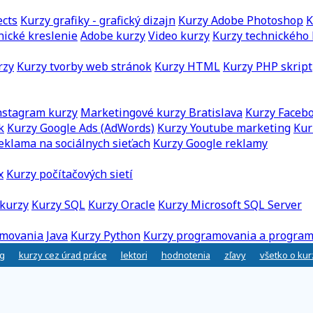
ects
Kurzy grafiky - grafický dizajn
Kurzy Adobe Photoshop
K
nické kreslenie
Adobe kurzy
Video kurzy
Kurzy technického 
rzy
Kurzy tvorby web stránok
Kurzy HTML
Kurzy PHP skript
nstagram kurzy
Marketingové kurzy Bratislava
Kurzy Faceb
k
Kurzy Google Ads (AdWords)
Kurzy Youtube marketing
Kur
eklama na sociálnych sieťach
Kurzy Google reklamy
x
Kurzy počítačových sietí
kurzy
Kurzy SQL
Kurzy Oracle
Kurzy Microsoft SQL Server
movania Java
Kurzy Python
Kurzy programovania a program
g
kurzy cez úrad práce
lektori
hodnotenia
zľavy
všetko o ku