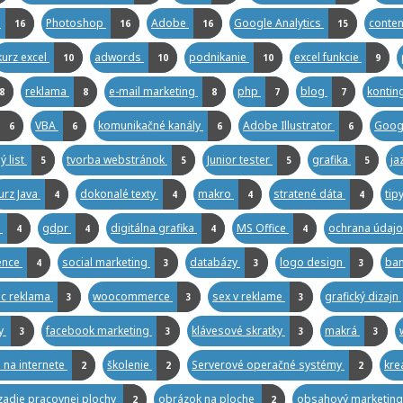
i
Photoshop
Adobe
Google Analytics
conten
16
16
16
15
kurz excel
adwords
podnikanie
excel funkcie
10
10
10
9
reklama
e-mail marketing
php
blog
kontin
8
8
8
7
7
VBA
komunikačné kanály
Adobe Illustrator
Goog
6
6
6
6
ý list
tvorba webstránok
Junior tester
grafika
ja
5
5
5
5
urz Java
dokonalé texty
makro
stratené dáta
tip
4
4
4
4
e
gdpr
digitálna grafika
MS Office
ochrana údaj
4
4
4
4
gence
social marketing
databázy
logo design
ba
4
3
3
3
c reklama
woocommerce
sex v reklame
grafický dizajn
3
3
3
ky
facebook marketing
klávesové skratky
makrá
3
3
3
3
 na internete
školenie
Serverové operačné systémy
kre
2
2
2
adie pracovnej plochy
obrázok na ploche
obsahový marketin
2
2