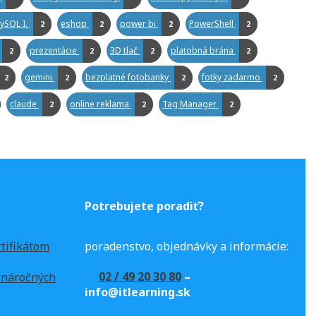
ySQL I.
eshop
power bi
PowerShell
2
2
2
2
prezentácie
3D tlač
platobná brána
2
2
2
2
gemini
bezplatné fotobanky
fotky zadarmo
2
2
2
2
claude
online reklama
Tag Manager
2
2
2
Potrebujete poradiť?
rtifikátom
poradenstvo, objednávky a informácie:
02 / 49 20 30 80
–
e náročných
info@itlearning.sk