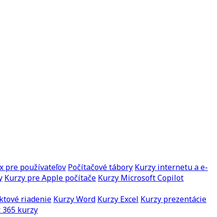
x pre používateľov
Počítačové tábory
Kurzy internetu a e-
y
Kurzy pre Apple počítače
Kurzy Microsoft Copilot
ktové riadenie
Kurzy Word
Kurzy Excel
Kurzy prezentácie
 365 kurzy