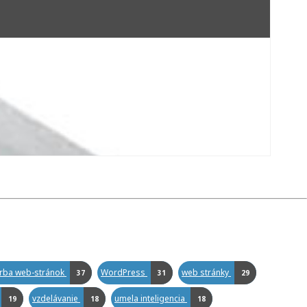
orba web-stránok
WordPress
web stránky
37
31
29
vzdelávanie
umela inteligencia
19
18
18