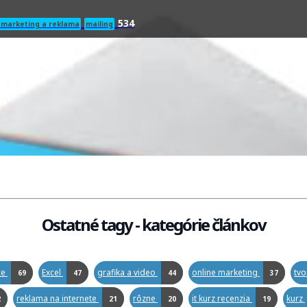
534
 marketing a reklama
mailing
Ostatné tagy - kategórie článkov
ce
Excel
grafika a video
online marketing
tv
69
47
44
37
reklama na internete
rôzne
it kurz recenzia
kurz
2
21
20
19