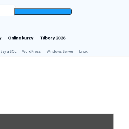
y
Online kurzy
Tábory 2026
ázy a SQL
WordPress
Windows Server
Linux