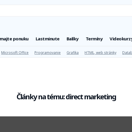
úmajte ponuku
Lastminute
Balíky
Termíny
Videokurz
Microsoft Office
Programovanie
Grafika
HTML, web stránky
Datab
Články na tému: direct marketing