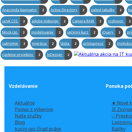
Anaconda Navigator
Active Directory
pekné tabuľky
ku
2
2
2
jazyk CSS
adobe indesign
Camera RAW
rozhovor
2
2
2
2
Mock-Up
modelovanie
večerný kurz
jQuery
pr
2
2
2
2
sukromie
migrácia
láska
prístupnosť
motivác
2
2
2
2
riadenie projektov
InDesign
2
2
Vzdelávanie
Ponuka poč
Aktuálne
★ Nové k
Pomoc s výberom
☰ Zozna
Naše služby
∷ Preskú
Blog
Lastminu
kurzy cez Úrad práce
Balíky