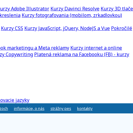
urzy Adobe Illustrator
Kurzy Davinci Resolve
Kurzy 3D tlače
kreslenia
Kurzy fotografovania (mobilom, zrkadlovkou)
Kurzy CSS
Kurzy JavaScript, jQuery, NodeJS a Vue
Pokročilé
ook marketingu a Meta reklamy
Kurzy internet a online
zy Copywriting
Platená reklama na Facebooku (FB) - kurzy
ovacie jazyky
rzoch
informácie, o nás
strážny pes
kontakty