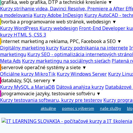
grafika, web grafika, DTP a technické kreslenie
▼
Kurzy strihanie videa, Davinci Resolve, Premiere a After Eff
a modelovania
Kurzy Adobe InDesign
Kurzy AutoCAD - tech
tvorba a programovanie web stránok, webdesign
▼
Kurzy WordPress
Kurzy webdesign
Front-End Developer ku
kurzy HTML 5, CSS 3
internet marketing a reklama, PPC, Facebook a SEO
▼
Digitálny marketing kurzy
Kurzy podnikania na internete
I
marketingu
Kurzy SEO - optimalizácia internetových stráno
Meta Ads
Kurzy marketingu na sociálnych sieťach
Platená r
serverové operačné systémy a siete
▼
Oficiálne kurzy MikroTik
Kurzy Windows Server
Kurzy Linu
databázy, SQL servery
▼
Kurzy MySQL a MariaDB
Dátová analýza kurzy
Databázové 
programovacie jazyky, testovanie softvéru
▼
Kurzy testovania softwaru, kurzy pre testerov
Kurzy progra
aktuálne
pomoc s výberom
naše služby
blo