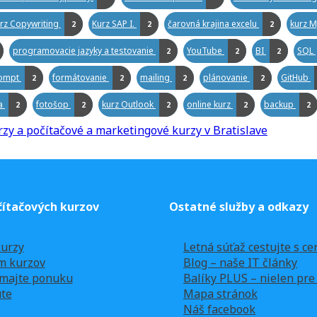
rz Copywriting
Kurz SAP I.
čarovná krajina excelu
kurz M
2
2
2
programovacie jazyky a testovanie
YouTube
BI
SQL
2
2
2
ompt
formátovanie
mailing
plánovanie
GitHub
2
2
2
2
ia
fotošop
kurz Outlook
online kurz
backup
2
2
2
2
2
ítačových kurzov
Ostatné služby a odkazy
urzy
Letná súťaž cestujte s ce
m kurzov
Blog – naše IT články
majte ponuku
Balíky PLUS – nielen pr
te
Mapa stránok
Náš facebook