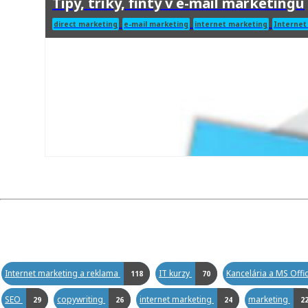
Tipy, triky, finty v e-mail marketingu
direct marketing
e-mail marketing
internet marketing
Internet
Internet marketing a reklama
IT kurzy
Kancelária a MS Offi
118
70
SEO
copywriting
internet marketing
marketing
29
26
24
2