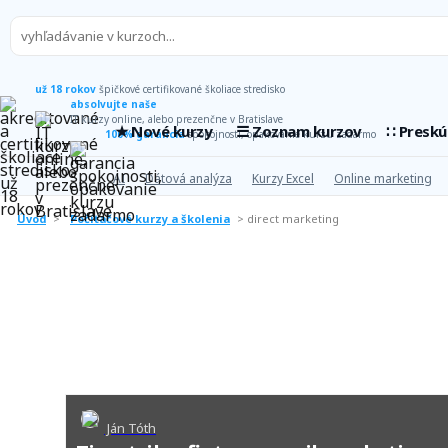
už 18 rokov
špičkové certifikované školiace stredisko
absolvujte naše
IT kurzy online, alebo prezenčne v Bratislave
★ Nové kurzy
☰ Zoznam kurzov
∷ Presk
100% garancia
spokojnosti, opakovanie kurzu zadarmo
AI
Dátová analýza
Kurzy Excel
Online marketing
Úvod
>
Počítačové kurzy a školenia
>
direct marketing
Ján Tóth