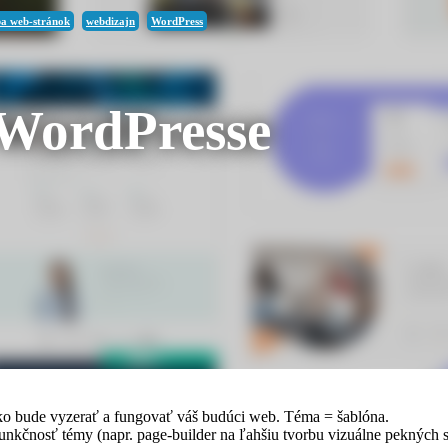
ba web-stránok
webdizajn
WordPress
 WordPresse
s, jedno z prvých rozhodnutí, ak nie úplne prvé hneď po inštalácii sys
 vám vo WordPresse pletie so šablóna, plugin, widget a nevidíte rozdi
 ako bude vyzerať a fungovať váš budúci web. Téma = šablóna.
nkčnosť témy (napr. page-builder na ľahšiu tvorbu vizuálne pekných st