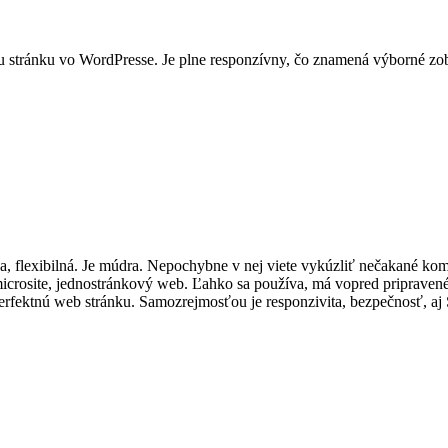
 stránku vo WordPresse. Je plne responzívny, čo znamená výborné zob
ásna, flexibilná. Je múdra. Nepochybne v nej viete vykúzliť nečakané k
 microsite, jednostránkový web. Ľahko sa používa, má vopred pripraven
perfektnú web stránku. Samozrejmosťou je responzivita, bezpečnosť, aj