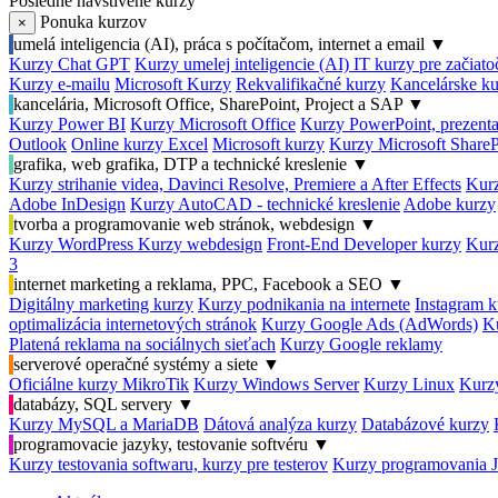
Posledné navštívené kurzy
Ponuka kurzov
×
umelá inteligencia (AI), práca s počítačom, internet a email
▼
Kurzy Chat GPT
Kurzy umelej inteligencie (AI)
IT kurzy pre začiat
Kurzy e-mailu
Microsoft Kurzy
Rekvalifikačné kurzy
Kancelárske ku
kancelária, Microsoft Office, SharePoint, Project a SAP
▼
Kurzy Power BI
Kurzy Microsoft Office
Kurzy PowerPoint, prezenta
Outlook
Online kurzy Excel
Microsoft kurzy
Kurzy Microsoft ShareP
grafika, web grafika, DTP a technické kreslenie
▼
Kurzy strihanie videa, Davinci Resolve, Premiere a After Effects
Kurz
Adobe InDesign
Kurzy AutoCAD - technické kreslenie
Adobe kurzy
tvorba a programovanie web stránok, webdesign
▼
Kurzy WordPress
Kurzy webdesign
Front-End Developer kurzy
Kurz
3
internet marketing a reklama, PPC, Facebook a SEO
▼
Digitálny marketing kurzy
Kurzy podnikania na internete
Instagram k
optimalizácia internetových stránok
Kurzy Google Ads (AdWords)
K
Platená reklama na sociálnych sieťach
Kurzy Google reklamy
serverové operačné systémy a siete
▼
Oficiálne kurzy MikroTik
Kurzy Windows Server
Kurzy Linux
Kurzy
databázy, SQL servery
▼
Kurzy MySQL a MariaDB
Dátová analýza kurzy
Databázové kurzy
programovacie jazyky, testovanie softvéru
▼
Kurzy testovania softwaru, kurzy pre testerov
Kurzy programovania 