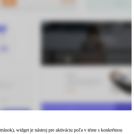
tému a jeho základných nastaveniach, je výber témy. Celkový dizajn
el? Tak poďme pekne po poriadku.
ránok), widget je nástroj pre aktiváciu poľa v téme s konkrétnou