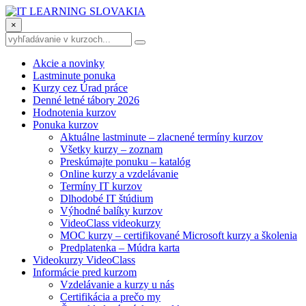
×
Akcie a novinky
Lastminute ponuka
Kurzy cez Úrad práce
Denné letné tábory 2026
Hodnotenia kurzov
Ponuka kurzov
Aktuálne lastminute – zlacnené termíny kurzov
Všetky kurzy – zoznam
Preskúmajte ponuku – katalóg
Online kurzy a vzdelávanie
Termíny IT kurzov
Dlhodobé IT štúdium
Výhodné balíky kurzov
VideoClass videokurzy
MOC kurzy – certifikované Microsoft kurzy a školenia
Predplatenka – Múdra karta
Videokurzy VideoClass
Informácie pred kurzom
Vzdelávanie a kurzy u nás
Certifikácia a prečo my