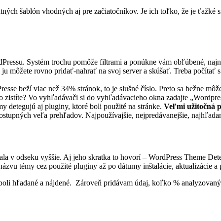
ých šablón vhodných aj pre začiatočníkov. Je ich toľko, že je ťažké s
dPressu. Systém trochu pomôže filtrami a ponúkne vám obľúbené, najn
i ju môžete rovno pridať-nahrať na svoj server a skúšať. Treba počítať 
resse beží viac než 34% stránok, to je slušné číslo. Preto sa bežne môže 
o zistíte? Vo vyhľadávači si do vyhľadávacieho okna zadajte „Wordp
 detegujú aj pluginy, ktoré boli použité na stránke.
Veľmi užitočná 
dostupných veľa prehľadov. Najpoužívajšie, nejpredávanejšie, najhľada
nala v odseku vyššie. Aj jeho skratka to hovorí – WordPress Theme De
 názvu témy cez použité pluginy až po dátumy inštalácie, aktualizácie a 
boli hľadané a nájdené. Zároveň pridávam údaj, koľko % analyzovanýc