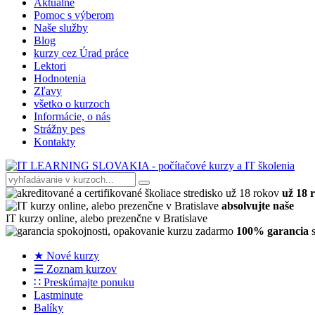
Aktuálne
Pomoc s výberom
Naše služby
Blog
kurzy cez Úrad práce
Lektori
Hodnotenia
Zľavy
všetko o kurzoch
Informácie, o nás
Strážny pes
Kontakty
už 18 
absolvujte naše
IT kurzy online, alebo prezenčne v Bratislave
100% garancia
s
★ Nové kurzy
☰ Zoznam kurzov
∷ Preskúmajte ponuku
Lastminute
Balíky