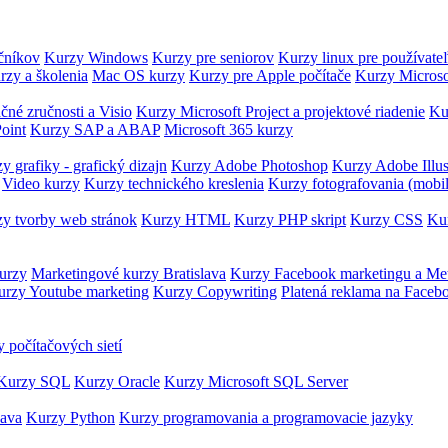
očníkov
Kurzy Windows
Kurzy pre seniorov
Kurzy linux pre používate
rzy a školenia
Mac OS kurzy
Kurzy pre Apple počítače
Kurzy Microso
čné zručnosti a Visio
Kurzy Microsoft Project a projektové riadenie
Ku
oint
Kurzy SAP a ABAP
Microsoft 365 kurzy
y grafiky - grafický dizajn
Kurzy Adobe Photoshop
Kurzy Adobe Illus
Video kurzy
Kurzy technického kreslenia
Kurzy fotografovania (mobi
y tvorby web stránok
Kurzy HTML
Kurzy PHP skript
Kurzy CSS
Kur
urzy
Marketingové kurzy Bratislava
Kurzy Facebook marketingu a Me
urzy Youtube marketing
Kurzy Copywriting
Platená reklama na Faceb
 počítačových sietí
Kurzy SQL
Kurzy Oracle
Kurzy Microsoft SQL Server
Java
Kurzy Python
Kurzy programovania a programovacie jazyky