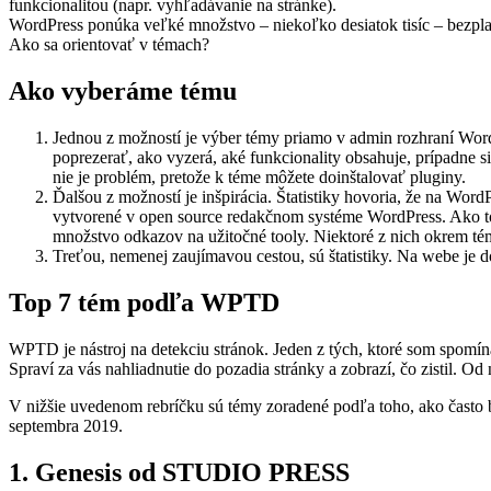
funkcionalitou (napr. vyhľadávanie na stránke).
WordPress ponúka veľké množstvo – niekoľko desiatok tisíc – bezplatn
Ako sa orientovať v témach?
Ako vyberáme tému
Jednou z možností je výber témy priamo v admin rozhraní Wor
poprezerať, ako vyzerá, aké funkcionality obsahuje, prípadne s
nie je problém, pretože k téme môžete doinštalovať pluginy.
Ďalšou z možností je inšpirácia. Štatistiky hovoria, že na WordP
vytvorené v open source redakčnom systéme WordPress. Ako t
množstvo odkazov na užitočné tooly. Niektoré z nich okrem témy
Treťou, nemenej zaujímavou cestou, sú štatistiky. Na webe je 
Top 7 tém podľa WPTD
WPTD je nástroj na detekciu stránok. Jeden z tých, ktoré som spomí
Spraví za vás nahliadnutie do pozadia stránky a zobrazí, čo zistil. Od
V nižšie uvedenom rebríčku sú témy zoradené podľa toho, ako často 
septembra 2019.
1. Genesis od STUDIO PRESS