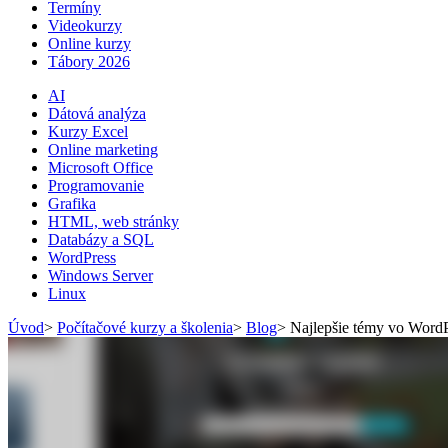
Termíny
Videokurzy
Online kurzy
Tábory 2026
AI
Dátová analýza
Kurzy Excel
Online marketing
Microsoft Office
Programovanie
Grafika
HTML, web stránky
Databázy a SQL
WordPress
Windows Server
Linux
Úvod
>
Počítačové kurzy a školenia
>
Blog
>
Najlepšie témy vo Word