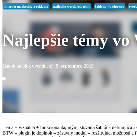
Internet marketing a reklama
najlepšie wordpress témy
šablóny wordpressu
tvor
Najlepšie témy vo
článok na blog uverejnený:
9. septembra 2019
Ak ste sa rozhodli vytvoriť web stránku v redakčnom systéme WordPres
vašej web stránky bude závisieť od zvolenej témy. …že slovo téma sa
Čo je téma
Téma = vizualita + funkcionalita, inými slovami šablóna definujúca
BTW – plugin je doplnok – zásuvný modul – rozširujúci možnosti a fu