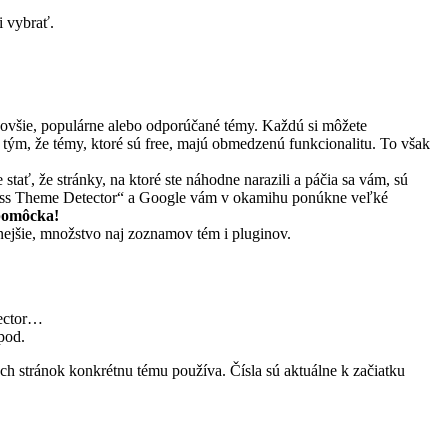
i vybrať.
ovšie, populárne alebo odporúčané témy. Každú si môžete
s tým, že témy, ktoré sú free, majú obmedzenú funkcionalitu. To však
stať, že stránky, na ktoré ste náhodne narazili a páčia sa vám, sú
ress Theme Detector“ a Google vám v okamihu ponúkne veľké
pomôcka!
nejšie, množstvo naj zoznamov tém i pluginov.
tector…
pod.
h stránok konkrétnu tému používa. Čísla sú aktuálne k začiatku