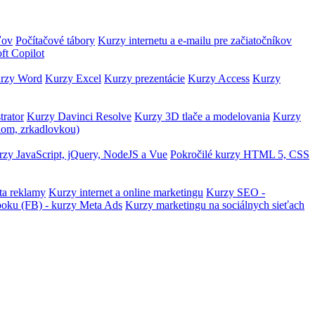
ľov
Počítačové tábory
Kurzy internetu a e-mailu pre začiatočníkov
ft Copilot
rzy Word
Kurzy Excel
Kurzy prezentácie
Kurzy Access
Kurzy
trator
Kurzy Davinci Resolve
Kurzy 3D tlače a modelovania
Kurzy
lom, zrkadlovkou)
zy JavaScript, jQuery, NodeJS a Vue
Pokročilé kurzy HTML 5, CSS
ta reklamy
Kurzy internet a online marketingu
Kurzy SEO -
ooku (FB) - kurzy Meta Ads
Kurzy marketingu na sociálnych sieťach