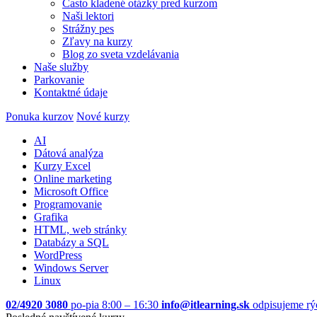
Často kladené otázky pred kurzom
Naši lektori
Strážny pes
Zľavy na kurzy
Blog zo sveta vzdelávania
Naše služby
Parkovanie
Kontaktné údaje
Ponuka kurzov
Nové kurzy
AI
Dátová analýza
Kurzy Excel
Online marketing
Microsoft Office
Programovanie
Grafika
HTML, web stránky
Databázy a SQL
WordPress
Windows Server
Linux
02/4920 3080
po-pia 8:00 – 16:30
info@itlearning.sk
odpisujeme rý