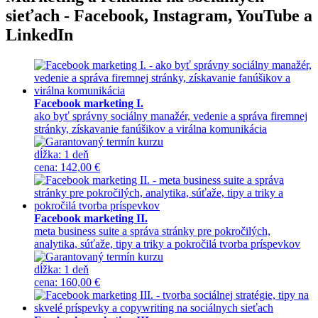
sieťach - Facebook, Instagram, YouTube a
LinkedIn
Facebook marketing I.
ako byť správny sociálny manažér, vedenie a správa firemnej
stránky, získavanie fanúšikov a virálna komunikácia
dĺžka:
1 deň
cena
:
142,00 €
Facebook marketing II.
meta business suite a správa stránky pre pokročilých,
analytika, súťaže, tipy a triky a pokročilá tvorba príspevkov
dĺžka:
1 deň
cena
:
160,00 €