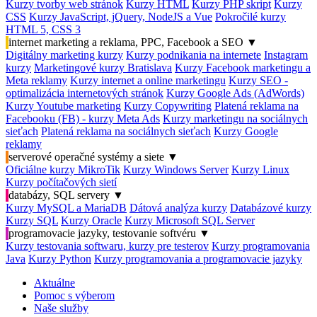
Kurzy tvorby web stránok
Kurzy HTML
Kurzy PHP skript
Kurzy
CSS
Kurzy JavaScript, jQuery, NodeJS a Vue
Pokročilé kurzy
HTML 5, CSS 3
internet marketing a reklama, PPC, Facebook a SEO
▼
Digitálny marketing kurzy
Kurzy podnikania na internete
Instagram
kurzy
Marketingové kurzy Bratislava
Kurzy Facebook marketingu a
Meta reklamy
Kurzy internet a online marketingu
Kurzy SEO -
optimalizácia internetových stránok
Kurzy Google Ads (AdWords)
Kurzy Youtube marketing
Kurzy Copywriting
Platená reklama na
Facebooku (FB) - kurzy Meta Ads
Kurzy marketingu na sociálnych
sieťach
Platená reklama na sociálnych sieťach
Kurzy Google
reklamy
serverové operačné systémy a siete
▼
Oficiálne kurzy MikroTik
Kurzy Windows Server
Kurzy Linux
Kurzy počítačových sietí
databázy, SQL servery
▼
Kurzy MySQL a MariaDB
Dátová analýza kurzy
Databázové kurzy
Kurzy SQL
Kurzy Oracle
Kurzy Microsoft SQL Server
programovacie jazyky, testovanie softvéru
▼
Kurzy testovania softwaru, kurzy pre testerov
Kurzy programovania
Java
Kurzy Python
Kurzy programovania a programovacie jazyky
Aktuálne
Pomoc s výberom
Naše služby