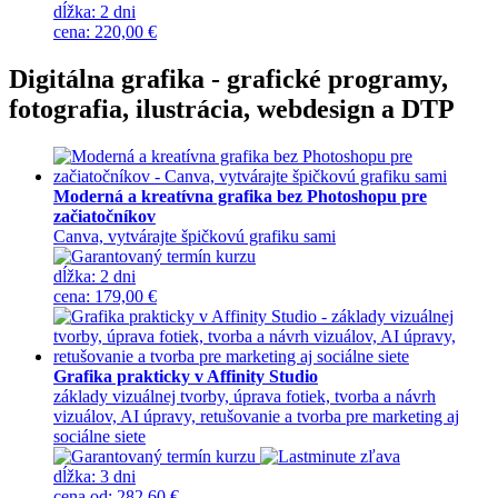
dĺžka:
2 dni
cena
:
220,00 €
Digitálna grafika - grafické programy,
fotografia, ilustrácia, webdesign a DTP
Moderná a kreatívna grafika bez Photoshopu pre
začiatočníkov
Canva, vytvárajte špičkovú grafiku sami
dĺžka:
2 dni
cena
:
179,00 €
Grafika prakticky v Affinity Studio
základy vizuálnej tvorby, úprava fotiek, tvorba a návrh
vizuálov, AI úpravy, retušovanie a tvorba pre marketing aj
sociálne siete
dĺžka:
3 dni
cena
od
:
282,60 €