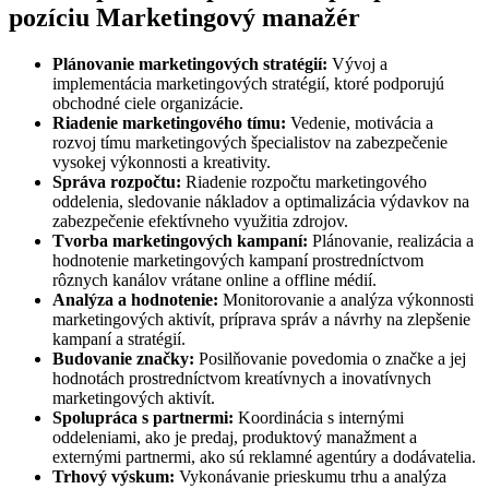
pozíciu Marketingový manažér
Plánovanie marketingových stratégií:
Vývoj a
implementácia marketingových stratégií, ktoré podporujú
obchodné ciele organizácie.
Riadenie marketingového tímu:
Vedenie, motivácia a
rozvoj tímu marketingových špecialistov na zabezpečenie
vysokej výkonnosti a kreativity.
Správa rozpočtu:
Riadenie rozpočtu marketingového
oddelenia, sledovanie nákladov a optimalizácia výdavkov na
zabezpečenie efektívneho využitia zdrojov.
Tvorba marketingových kampaní:
Plánovanie, realizácia a
hodnotenie marketingových kampaní prostredníctvom
rôznych kanálov vrátane online a offline médií.
Analýza a hodnotenie:
Monitorovanie a analýza výkonnosti
marketingových aktivít, príprava správ a návrhy na zlepšenie
kampaní a stratégií.
Budovanie značky:
Posilňovanie povedomia o značke a jej
hodnotách prostredníctvom kreatívnych a inovatívnych
marketingových aktivít.
Spolupráca s partnermi:
Koordinácia s internými
oddeleniami, ako je predaj, produktový manažment a
externými partnermi, ako sú reklamné agentúry a dodávatelia.
Trhový výskum:
Vykonávanie prieskumu trhu a analýza