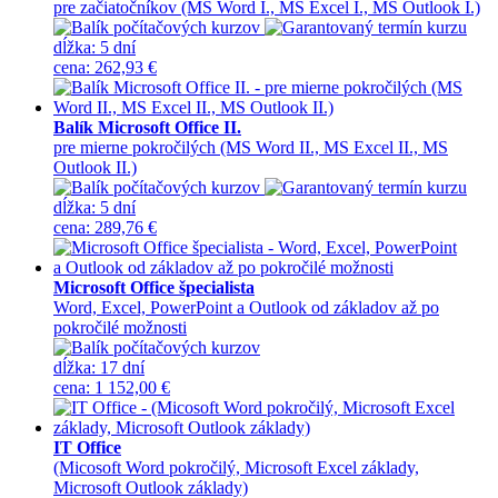
pre začiatočníkov (MS Word I., MS Excel I., MS Outlook I.)
dĺžka:
5 dní
cena
:
262,93 €
Balík Microsoft Office II.
pre mierne pokročilých (MS Word II., MS Excel II., MS
Outlook II.)
dĺžka:
5 dní
cena
:
289,76 €
Microsoft Office špecialista
Word, Excel, PowerPoint a Outlook od základov až po
pokročilé možnosti
dĺžka:
17 dní
cena
:
1 152,00 €
IT Office
(Micosoft Word pokročilý, Microsoft Excel základy,
Microsoft Outlook základy)