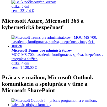
dĺžka:
5 dní
cena
:
321,14 €
Microsoft Azure, Microsoft 365 a
kybernetická bezpečnosť
Microsoft Teams pre administrátorov
MOC MS-700: nasadenie, konfigurácia, správa, bezpečnosť,
integrácia služieb
dĺžka:
4 dni
cena
:
1 128,00 €
Práca s e-mailom, Microsoft Outlook -
komunikácia a spolupráca v tíme a
Microsoft SharePoint