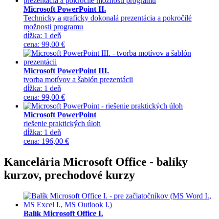
Microsoft PowerPoint II.
Technicky a graficky dokonalá prezentácia a pokročilé
možnosti programu
dĺžka:
1 deň
cena
:
99,00 €
Microsoft PowerPoint III.
tvorba motívov a šablón prezentácii
dĺžka:
1 deň
cena
:
99,00 €
Microsoft PowerPoint
riešenie praktických úloh
dĺžka:
1 deň
cena
:
196,00 €
Kancelária Microsoft Office - balíky
kurzov, prechodové kurzy
Balík Microsoft Office I.