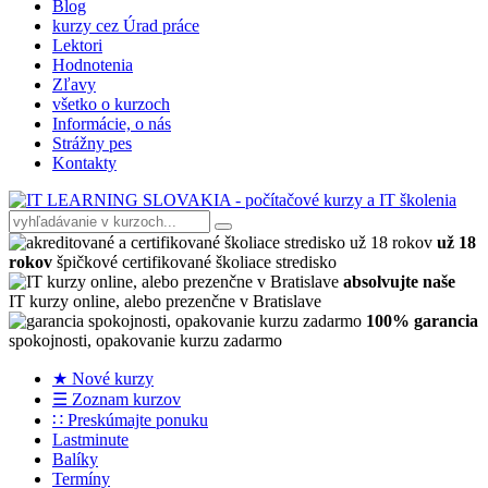
Blog
kurzy cez Úrad práce
Lektori
Hodnotenia
Zľavy
všetko o kurzoch
Informácie, o nás
Strážny pes
Kontakty
už 18
rokov
špičkové certifikované školiace stredisko
absolvujte naše
IT kurzy online, alebo prezenčne v Bratislave
100% garancia
spokojnosti, opakovanie kurzu zadarmo
★ Nové kurzy
☰ Zoznam kurzov
∷ Preskúmajte ponuku
Lastminute
Balíky
Termíny