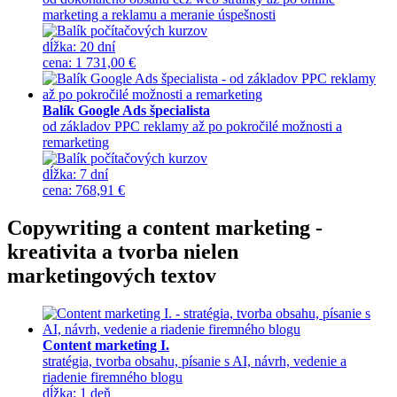
marketing a reklamu a meranie úspešnosti
dĺžka:
20 dní
cena
:
1 731,00 €
Balík Google Ads špecialista
od základov PPC reklamy až po pokročilé možnosti a
remarketing
dĺžka:
7 dní
cena
:
768,91 €
Copywriting a content marketing -
kreativita a tvorba nielen
marketingových textov
Content marketing I.
stratégia, tvorba obsahu, písanie s AI, návrh, vedenie a
riadenie firemného blogu
dĺžka:
1 deň