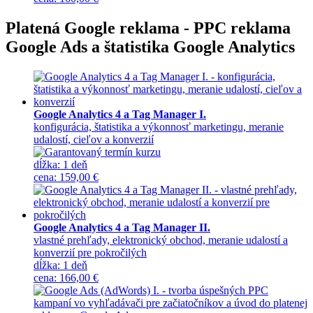
Platená Google reklama - PPC reklama
Google Ads a štatistika Google Analytics
Google Analytics 4 a Tag Manager I.
konfigurácia, štatistika a výkonnosť marketingu, meranie
udalostí, cieľov a konverzií
dĺžka:
1 deň
cena
:
159,00 €
Google Analytics 4 a Tag Manager II.
vlastné prehľady, elektronický obchod, meranie udalostí a
konverzií pre pokročilých
dĺžka:
1 deň
cena
:
166,00 €