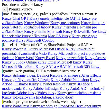
rýchlo
Pomoc s výberom
kurzu 24/7
Posledné navštívené kurzy
Ponuka kurzov
×
umelá inteligencia (AI), práca s počítačom, internet a email
▼
Kurzy Chat GPT
Kurzy umelej inteligencie (AI)
IT kurzy pre
začiatočníkov
Kurzy Windows
Kurzy pre seniorov
Kurzy linux pre
používateľov
Počítačové tábory
Kurzy internetu a e-mailu pre
začiatočníkov
Kurzy e-mailu
Microsoft Kurzy
Rekvalifikačné kurzy
Kancelárske kurzy a školenia
Mac OS kurzy
Kurzy pre Apple
počítače
Kurzy Microsoft Copilot
kancelária, Microsoft Office, SharePoint, Project a SAP
▼
Kurzy Power BI
Kurzy Microsoft Office
Kurzy PowerPoint,
prezentačné zručnosti a Visio
Kurzy Microsoft Project a projektové
riadenie
Kurzy Word
Kurzy Excel
Kurzy prezentácie
Kurzy Access
Kurzy Outlook
Online kurzy Excel
Microsoft kurzy
Kurzy
Microsoft SharePoint
Kurzy SAP a ABAP
Microsoft 365 kurzy
grafika, web grafika, DTP a technické kreslenie
▼
Kurzy strihanie videa, Davinci Resolve, Premiere a After Effects
Kurzy grafiky - grafický dizajn
Kurzy Adobe Photoshop
Kurzy
Adobe Illustrator
Kurzy Davinci Resolve
Kurzy 3D tlače a
modelovania
Kurzy Adobe InDesign
Kurzy AutoCAD - technické
kreslenie
Adobe kurzy
Video kurzy
Kurzy technického kreslenia
Kurzy fotografovania (mobilom, zrkadlovkou)
tvorba a programovanie web stránok, webdesign
▼
Kurzy WordPress
Kurzy webdesign
Front-End Developer kurzy