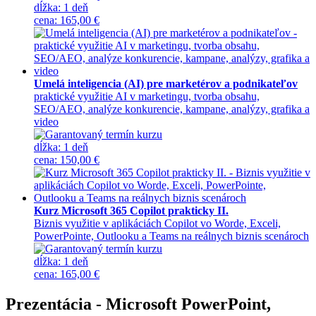
dĺžka:
1 deň
cena
:
165,00 €
Umelá inteligencia (AI) pre marketérov a podnikateľov
praktické využitie AI v marketingu, tvorba obsahu,
SEO/AEO, analýze konkurencie, kampane, analýzy, grafika a
video
dĺžka:
1 deň
cena
:
150,00 €
Kurz Microsoft 365 Copilot prakticky II.
Biznis využitie v aplikáciách Copilot vo Worde, Exceli,
PowerPointe, Outlooku a Teams na reálnych biznis scenároch
dĺžka:
1 deň
cena
:
165,00 €
Prezentácia - Microsoft PowerPoint,