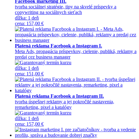
Facebook marketing III.
tvorba sociálnej stratégie, tipy na skvelé príspevky a
copywriting na sociálnych sieťach
dĺžka:
1 deň
cena
:
157,00 €
Platená reklama Facebook a Instagram I.
Meta Ads, propagácia príspevkov, cielenie, publiká, reklamy a
predaj cez business manager
dĺžka:
1 deň
cena
:
151,00 €
Platená reklama Facebook a Instagram II.
tvorba úspešnej reklamy a jej pokročilé nastavenia,
remarketing, pixel a katalógy
dĺžka:
1 deň
cena
:
157,00 €