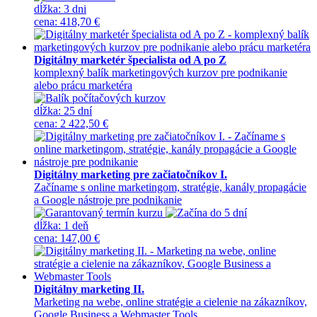
dĺžka:
3 dni
cena
:
418,70 €
Digitálny marketér špecialista od A po Z
komplexný balík marketingových kurzov pre podnikanie
alebo prácu marketéra
dĺžka:
25 dní
cena
:
2 422,50 €
Digitálny marketing pre začiatočníkov I.
Začíname s online marketingom, stratégie, kanály propagácie
a Google nástroje pre podnikanie
dĺžka:
1 deň
cena
:
147,00 €
Digitálny marketing II.
Marketing na webe, online stratégie a cielenie na zákazníkov,
Google Business a Webmaster Tools