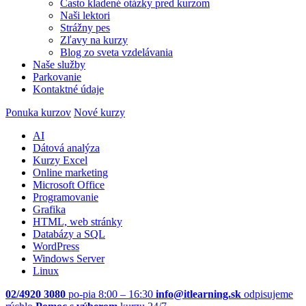
Často kladené otázky pred kurzom
Naši lektori
Strážny pes
Zľavy na kurzy
Blog zo sveta vzdelávania
Naše služby
Parkovanie
Kontaktné údaje
Ponuka kurzov
Nové kurzy
AI
Dátová analýza
Kurzy Excel
Online marketing
Microsoft Office
Programovanie
Grafika
HTML, web stránky
Databázy a SQL
WordPress
Windows Server
Linux
02/4920 3080
po-pia 8:00 – 16:30
info@itlearning.sk
odpisujeme