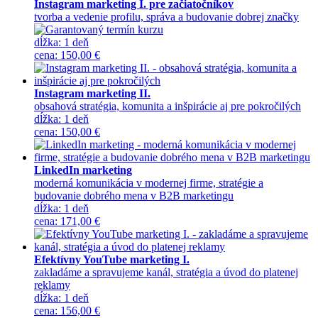
Instagram marketing I. pre začiatočníkov
tvorba a vedenie profilu, správa a budovanie dobrej značky
dĺžka:
1 deň
cena
:
150,00 €
Instagram marketing II.
obsahová stratégia, komunita a inšpirácie aj pre pokročilých
dĺžka:
1 deň
cena
:
150,00 €
LinkedIn marketing
moderná komunikácia v modernej firme, stratégie a
budovanie dobrého mena v B2B marketingu
dĺžka:
1 deň
cena
:
171,00 €
Efektívny YouTube marketing I.
zakladáme a spravujeme kanál, stratégia a úvod do platenej
reklamy
dĺžka:
1 deň
cena
:
156,00 €