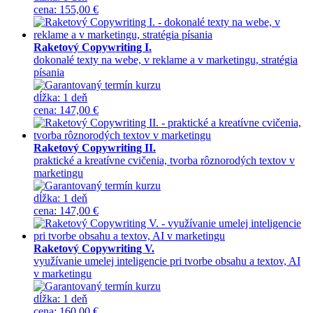
cena
:
155,00 €
Raketový Copywriting I.
dokonalé texty na webe, v reklame a v marketingu, stratégia
písania
dĺžka:
1 deň
cena
:
147,00 €
Raketový Copywriting II.
praktické a kreatívne cvičenia, tvorba rôznorodých textov v
marketingu
dĺžka:
1 deň
cena
:
147,00 €
Raketový Copywriting V.
využívanie umelej inteligencie pri tvorbe obsahu a textov, AI
v marketingu
dĺžka:
1 deň
cena
:
160,00 €