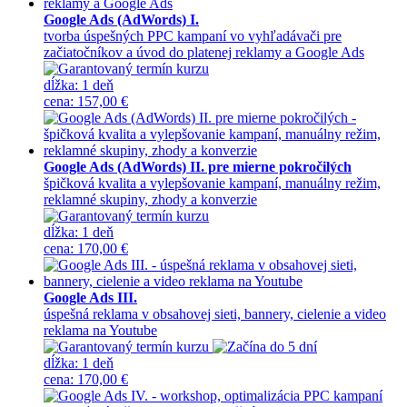
Google Ads (AdWords) I.
tvorba úspešných PPC kampaní vo vyhľadávači pre
začiatočníkov a úvod do platenej reklamy a Google Ads
dĺžka:
1 deň
cena
:
157,00 €
Google Ads (AdWords) II. pre mierne pokročilých
špičková kvalita a vylepšovanie kampaní, manuálny režim,
reklamné skupiny, zhody a konverzie
dĺžka:
1 deň
cena
:
170,00 €
Google Ads III.
úspešná reklama v obsahovej sieti, bannery, cielenie a video
reklama na Youtube
dĺžka:
1 deň
cena
:
170,00 €