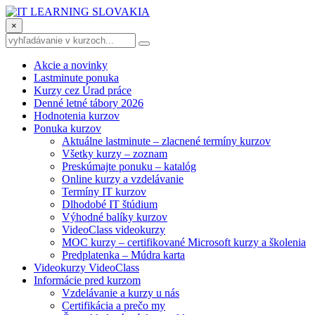
×
Akcie a novinky
Lastminute ponuka
Kurzy cez Úrad práce
Denné letné tábory 2026
Hodnotenia kurzov
Ponuka kurzov
Aktuálne lastminute – zlacnené termíny kurzov
Všetky kurzy – zoznam
Preskúmajte ponuku – katalóg
Online kurzy a vzdelávanie
Termíny IT kurzov
Dlhodobé IT štúdium
Výhodné balíky kurzov
VideoClass videokurzy
MOC kurzy – certifikované Microsoft kurzy a školenia
Predplatenka – Múdra karta
Videokurzy VideoClass
Informácie pred kurzom
Vzdelávanie a kurzy u nás
Certifikácia a prečo my