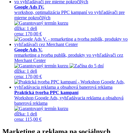
Google Ads IV.
workshop, optimalizácia PPC kampaní vo vyhľadávači pre
mierne pokročilých
dĺžka:
1 deň
cena
:
170,00 €
Google Ads V.
remarketing a tvorba publík, produkty vo vyhľadávači cez
Merchant Center
dĺžka:
1 deň
cena
:
170,00 €
Praktická tvorba PPC kampaní
Workshop Google Ads, vyhľadávacia reklama a obsahová
banerová reklama
dĺžka:
1 deň
cena
:
115,00 €
Marketing a reklama na sociálnych