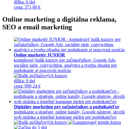
dĺžka:
6 dní
cena
:
371,00 €
Online marketing a digitálna reklama,
SEO a email marketing
Online marketér JUNIOR
komplexný balík kurzov pre začiatočníkov, Google Ads,
sociálne siete, copywriting, analytics a tvorba obsahu pre
podnikanie aj pracovnú pozíciu
dĺžka:
9 dní
cena
:
990,24 €
Digitálny marketing pre začiatočníkov a podnikateľov
podnikanie a stratégie, online kanály, Google nástroje, skvelá
web stránka a úspešné kampane nielen pre podnikateľov