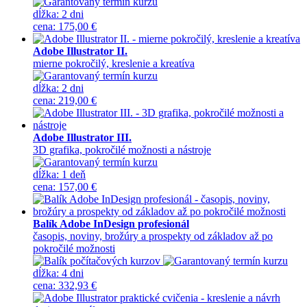
dĺžka:
2 dni
cena
:
175,00 €
Adobe Illustrator II.
mierne pokročilý, kreslenie a kreatíva
dĺžka:
2 dni
cena
:
219,00 €
Adobe Illustrator III.
3D grafika, pokročilé možnosti a nástroje
dĺžka:
1 deň
cena
:
157,00 €
Balík Adobe InDesign profesionál
časopis, noviny, brožúry a prospekty od základov až po
pokročilé možnosti
dĺžka:
4 dni
cena
:
332,93 €