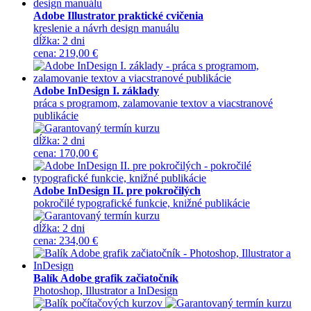
Adobe Illustrator praktické cvičenia
kreslenie a návrh design manuálu
dĺžka:
2 dni
cena
:
219,00 €
Adobe InDesign I. základy
práca s programom, zalamovanie textov a viacstranové
publikácie
dĺžka:
2 dni
cena
:
170,00 €
Adobe InDesign II. pre pokročilých
pokročilé typografické funkcie, knižné publikácie
dĺžka:
2 dni
cena
:
234,00 €
Balík Adobe grafik začiatočník
Photoshop, Illustrator a InDesign