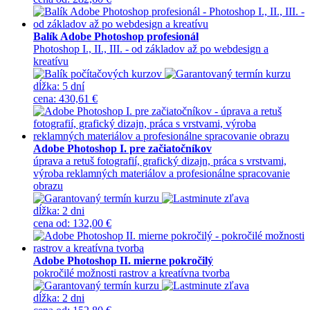
Balík Adobe Photoshop profesionál
Photoshop I., II., III. - od základov až po webdesign a
kreatívu
dĺžka:
5 dní
cena
:
430,61 €
Adobe Photoshop I. pre začiatočníkov
úprava a retuš fotografií, grafický dizajn, práca s vrstvami,
výroba reklamných materiálov a profesionálne spracovanie
obrazu
dĺžka:
2 dni
cena
od
:
132,00 €
Adobe Photoshop II. mierne pokročilý
pokročilé možnosti rastrov a kreatívna tvorba
dĺžka:
2 dni