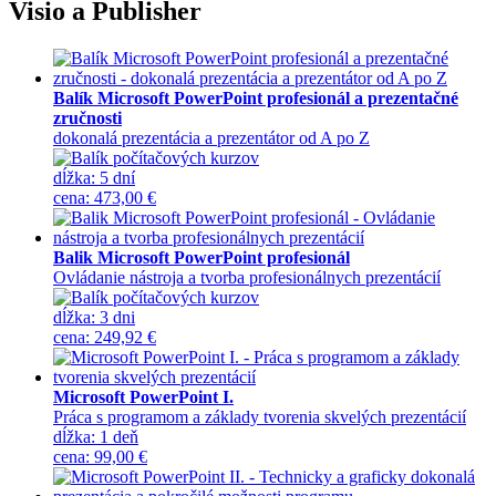
Visio a Publisher
Balík Microsoft PowerPoint profesionál a prezentačné
zručnosti
dokonalá prezentácia a prezentátor od A po Z
dĺžka:
5 dní
cena
:
473,00 €
Balik Microsoft PowerPoint profesionál
Ovládanie nástroja a tvorba profesionálnych prezentácií
dĺžka:
3 dni
cena
:
249,92 €
Microsoft PowerPoint I.
Práca s programom a základy tvorenia skvelých prezentácií
dĺžka:
1 deň
cena
:
99,00 €