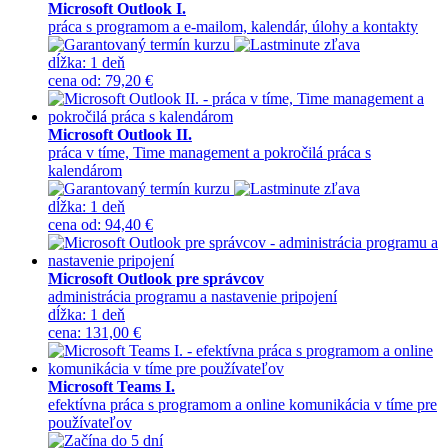
Microsoft Outlook I.
práca s programom a e-mailom, kalendár, úlohy a kontakty
dĺžka:
1 deň
cena
od
:
79,20 €
Microsoft Outlook II.
práca v tíme, Time management a pokročilá práca s
kalendárom
dĺžka:
1 deň
cena
od
:
94,40 €
Microsoft Outlook pre správcov
administrácia programu a nastavenie pripojení
dĺžka:
1 deň
cena
:
131,00 €
Microsoft Teams I.
efektívna práca s programom a online komunikácia v tíme pre
používateľov