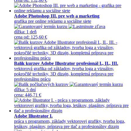
cena
od
:
152,80 €
Adobe Photoshop III. pre web a marketing
grafika pre online reklamu a sociálne siete
dĺžka:
1 deň
cena
od
:
125,60 €
Balík kurzov Adobe Illustrator profesionál I., II., III.
vektorová grafika od základov, tvorba loga a vizuálov,
pokročilé techniky, 3D dizajn, kompletná príprava pre
profesionálnu prácu
dĺžka:
5 dní
cena
:
446,71 €
Adobe Illustrator I.
práca s programom, základy vektorovej grafiky, tvorba loga,
letákov, plagátov, príprava pre tlač a profesionálny dizajn