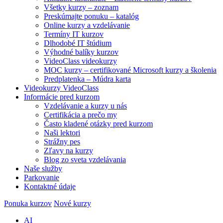
Všetky kurzy – zoznam
Preskúmajte ponuku – katalóg
Online kurzy a vzdelávanie
Termíny IT kurzov
Dlhodobé IT štúdium
Výhodné balíky kurzov
VideoClass videokurzy
MOC kurzy – certifikované Microsoft kurzy a školenia
Predplatenka – Múdra karta
Videokurzy VideoClass
Informácie pred kurzom
Vzdelávanie a kurzy u nás
Certifikácia a prečo my
Často kladené otázky pred kurzom
Naši lektori
Strážny pes
Zľavy na kurzy
Blog zo sveta vzdelávania
Naše služby
Parkovanie
Kontaktné údaje
Ponuka kurzov
Nové kurzy
AI