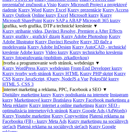
prezentačné zručnosti a Visio
Kurzy Microsoft Project a projektové
riadenie
Kurzy Word
Kurzy Excel
Kurzy prezentácie
Kurzy Access
Kurzy Outlook
Online kurzy Excel
Microsoft kurzy
Kurzy
Microsoft SharePoint
Kurzy SAP a ABAP
Microsoft 365 kurzy
grafika, web grafika, DTP a technické kreslenie
▼
Kurzy strihanie videa, Davinci Resolve, Premiere a After Effects
Kurzy grafiky - grafický dizajn
Kurzy Adobe Photoshop
Kurzy
Adobe Illustrator
Kurzy Davinci Resolve
Kurzy 3D tlače a
modelovania
Kurzy Adobe InDesign
Kurzy AutoCAD - technické
kreslenie
Adobe kurzy
Video kurzy
Kurzy technického kreslenia
Kurzy fotografovania (mobilom, zrkadlovkou)
tvorba a programovanie web stránok, webdesign
▼
Kurzy WordPress
Kurzy webdesign
Front-End Developer kurzy
Kurzy tvorby web stránok
Kurzy HTML
Kurzy PHP skript
Kurzy
CSS
Kurzy JavaScript, jQuery, NodeJS a Vue
Pokročilé kurzy
HTML 5, CSS 3
internet marketing a reklama, PPC, Facebook a SEO
▼
Digitálny marketing kurzy
Kurzy podnikania na internete
Instagram
kurzy
Marketingové kurzy Bratislava
Kurzy Facebook marketingu a
Meta reklamy
Kurzy internet a online marketingu
Kurzy SEO -
optimalizácia internetových stránok
Kurzy Google Ads (AdWords)
Kurzy Youtube marketing
Kurzy Copywriting
Platená reklama na
Facebooku (FB) - kurzy Meta Ads
Kurzy marketingu na sociálnych
sieťach
Platená reklama na sociálnych sieťach
Kurzy Google
reklamy