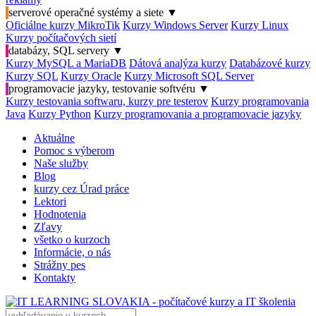
serverové operačné systémy a siete
▼
Oficiálne kurzy MikroTik
Kurzy Windows Server
Kurzy Linux
Kurzy počítačových sietí
databázy, SQL servery
▼
Kurzy MySQL a MariaDB
Dátová analýza kurzy
Databázové kurzy
Kurzy SQL
Kurzy Oracle
Kurzy Microsoft SQL Server
programovacie jazyky, testovanie softvéru
▼
Kurzy testovania softwaru, kurzy pre testerov
Kurzy programovania
Java
Kurzy Python
Kurzy programovania a programovacie jazyky
Aktuálne
Pomoc s výberom
Naše služby
Blog
kurzy cez Úrad práce
Lektori
Hodnotenia
Zľavy
všetko o kurzoch
Informácie, o nás
Strážny pes
Kontakty