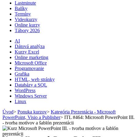
Lastminute
Balíky
Termíny
Videokurzy
Online kurzy
Tábory 2026
AI
Dátová analýza
Kurzy Excel
Online marketing
Microsoft Office
Programovanie
Grafika
HTML, web stránky
Databázy a SQL
WordPress
Windows Server
Linux
Úvod
>
Ponuka kurzov
>
Kategória Prezentácia - Microsoft
PowerPoint, Visio a Publisher
>
ITL #464: Microsoft PowerPoint III.
- tvorba motívov a šablón prezentácii