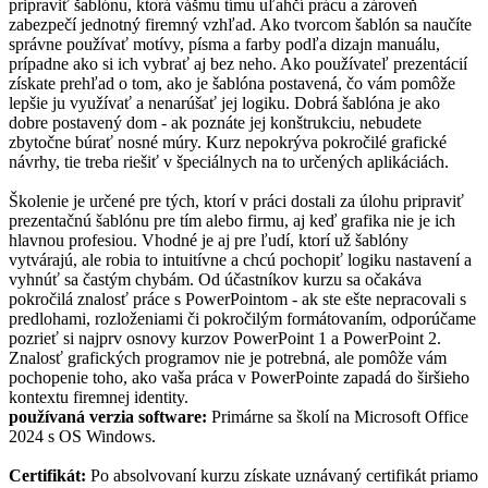
pripraviť šablónu, ktorá vášmu tímu uľahčí prácu a zároveň
zabezpečí jednotný firemný vzhľad. Ako tvorcom šablón sa naučíte
správne používať motívy, písma a farby podľa dizajn manuálu,
prípadne ako si ich vybrať aj bez neho. Ako používateľ prezentácií
získate prehľad o tom, ako je šablóna postavená, čo vám pomôže
lepšie ju využívať a nenarúšať jej logiku. Dobrá šablóna je ako
dobre postavený dom - ak poznáte jej konštrukciu, nebudete
zbytočne búrať nosné múry. Kurz nepokrýva pokročilé grafické
návrhy, tie treba riešiť v špeciálnych na to určených aplikáciách.
Školenie je určené pre tých, ktorí v práci dostali za úlohu pripraviť
prezentačnú šablónu pre tím alebo firmu, aj keď grafika nie je ich
hlavnou profesiou. Vhodné je aj pre ľudí, ktorí už šablóny
vytvárajú, ale robia to intuitívne a chcú pochopiť logiku nastavení a
vyhnúť sa častým chybám. Od účastníkov kurzu sa očakáva
pokročilá znalosť práce s PowerPointom - ak ste ešte nepracovali s
predlohami, rozloženiami či pokročilým formátovaním, odporúčame
pozrieť si najprv osnovy kurzov PowerPoint 1 a PowerPoint 2.
Znalosť grafických programov nie je potrebná, ale pomôže vám
pochopenie toho, ako vaša práca v PowerPointe zapadá do širšieho
kontextu firemnej identity.
používaná verzia software:
Primárne sa školí na Microsoft Office
2024 s OS Windows.
Certifikát:
Po absolvovaní kurzu získate uznávaný certifikát priamo