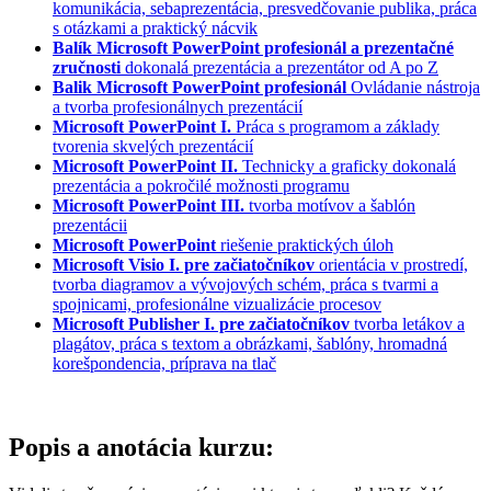
komunikácia, sebaprezentácia, presvedčovanie publika, práca
s otázkami a praktický nácvik
Balík Microsoft PowerPoint profesionál a prezentačné
zručnosti
dokonalá prezentácia a prezentátor od A po Z
Balik Microsoft PowerPoint profesionál
Ovládanie nástroja
a tvorba profesionálnych prezentácií
Microsoft PowerPoint I.
Práca s programom a základy
tvorenia skvelých prezentácií
Microsoft PowerPoint II.
Technicky a graficky dokonalá
prezentácia a pokročilé možnosti programu
Microsoft PowerPoint III.
tvorba motívov a šablón
prezentácii
Microsoft PowerPoint
riešenie praktických úloh
Microsoft Visio I. pre začiatočníkov
orientácia v prostredí,
tvorba diagramov a vývojových schém, práca s tvarmi a
spojnicami, profesionálne vizualizácie procesov
Microsoft Publisher I. pre začiatočníkov
tvorba letákov a
plagátov, práca s textom a obrázkami, šablóny, hromadná
korešpondencia, príprava na tlač
Popis a anotácia kurzu: