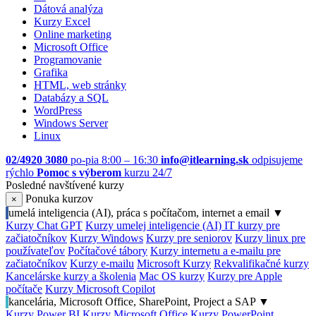
Dátová analýza
Kurzy Excel
Online marketing
Microsoft Office
Programovanie
Grafika
HTML, web stránky
Databázy a SQL
WordPress
Windows Server
Linux
02/4920 3080
po-pia 8:00 – 16:30
info@itlearning.sk
odpisujeme
rýchlo
Pomoc s výberom
kurzu 24/7
Posledné navštívené kurzy
Ponuka kurzov
×
umelá inteligencia (AI), práca s počítačom, internet a email
▼
Kurzy Chat GPT
Kurzy umelej inteligencie (AI)
IT kurzy pre
začiatočníkov
Kurzy Windows
Kurzy pre seniorov
Kurzy linux pre
používateľov
Počítačové tábory
Kurzy internetu a e-mailu pre
začiatočníkov
Kurzy e-mailu
Microsoft Kurzy
Rekvalifikačné kurzy
Kancelárske kurzy a školenia
Mac OS kurzy
Kurzy pre Apple
počítače
Kurzy Microsoft Copilot
kancelária, Microsoft Office, SharePoint, Project a SAP
▼
Kurzy Power BI
Kurzy Microsoft Office
Kurzy PowerPoint,