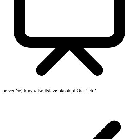
Otvorené verejné a skupinové termíny a
ceny
kurzu Microsoft PowerPoint III. - tvorba
motívov a šablón prezentácii:
Všetky
22
Denné
8
Večerné
8
Víkendové
6
Online
11