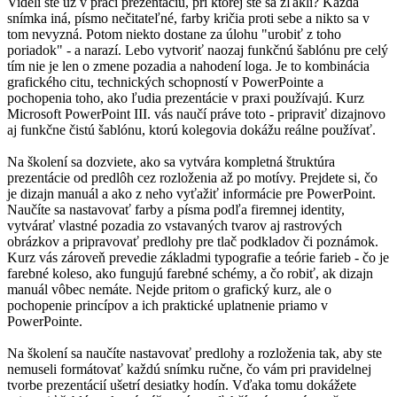
Videli ste už v práci prezentáciu, pri ktorej ste sa zľakli? Každá
snímka iná, písmo nečitateľné, farby kričia proti sebe a nikto sa v
tom nevyzná. Potom niekto dostane za úlohu "urobiť z toho
poriadok" - a narazí. Lebo vytvoriť naozaj funkčnú šablónu pre celý
tím nie je len o zmene pozadia a nahodení loga. Je to kombinácia
grafického citu, technických schopností v PowerPointe a
pochopenia toho, ako ľudia prezentácie v praxi používajú. Kurz
Microsoft PowerPoint III. vás naučí práve toto - pripraviť dizajnovo
aj funkčne čistú šablónu, ktorú kolegovia dokážu reálne používať.
Na školení sa dozviete, ako sa vytvára kompletná štruktúra
prezentácie od predlôh cez rozloženia až po motívy. Prejdete si, čo
je dizajn manuál a ako z neho vyťažiť informácie pre PowerPoint.
Naučíte sa nastavovať farby a písma podľa firemnej identity,
vytvárať vlastné pozadia zo vstavaných tvarov aj rastrových
obrázkov a pripravovať predlohy pre tlač podkladov či poznámok.
Kurz vás zároveň prevedie základmi typografie a teórie farieb - čo je
farebné koleso, ako fungujú farebné schémy, a čo robiť, ak dizajn
manuál vôbec nemáte. Nejde pritom o grafický kurz, ale o
pochopenie princípov a ich praktické uplatnenie priamo v
PowerPointe.
Na školení sa naučíte nastavovať predlohy a rozloženia tak, aby ste
nemuseli formátovať každú snímku ručne, čo vám pri pravidelnej
tvorbe prezentácií ušetrí desiatky hodín. Vďaka tomu dokážete