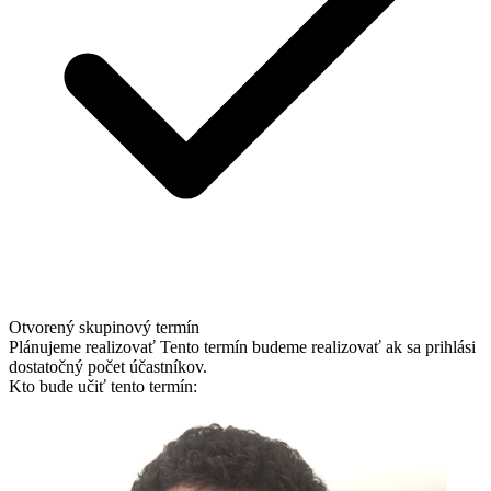
DENNÝ
9:00 – 15:00
28.08.2026