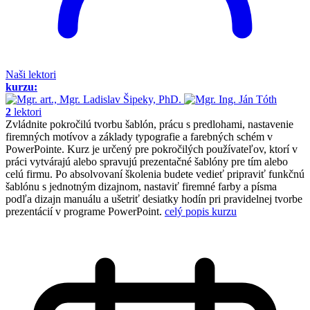
Naši lektori
kurzu:
2
lektori
Zvládnite pokročilú tvorbu šablón, prácu s predlohami, nastavenie
firemných motívov a základy typografie a farebných schém v
PowerPointe. Kurz je určený pre pokročilých používateľov, ktorí v
práci vytvárajú alebo spravujú prezentačné šablóny pre tím alebo
celú firmu. Po absolvovaní školenia budete vedieť pripraviť funkčnú
šablónu s jednotným dizajnom, nastaviť firemné farby a písma
podľa dizajn manuálu a ušetriť desiatky hodín pri pravidelnej tvorbe
prezentácií v programe PowerPoint.
celý popis kurzu