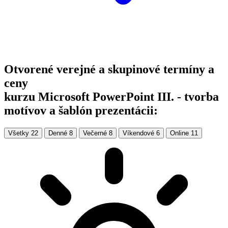
videokurzy – VideoClass ďalšie vedomosti pre absolventov
kurzov
Viac ako 600+ praktických videokurzov z oblasti IT,
kancelárskeho softvéru, AI a ďalších — kedykoľvek online,
vlastným tempom.
K tomuto kurzu máme pripravených 5 konkrétnych videokurzov,
ktoré vás čakajú ihneď po skončení.
Pozrieť videokurzy
1.
PowerPoint – Grafické prvky SmartArt
2.
PowerPoint – Ako pridať obrázok do tvaru
3.
Tvorba a návrh prezentácií pomocou AI – rýchlo,
jednoducho a profesionálne
4.
MS Office – Synchronizácia súborov pomocou disku
OneDrive
5.
MS Office – Inštalácia a konfigurácia OneDrive