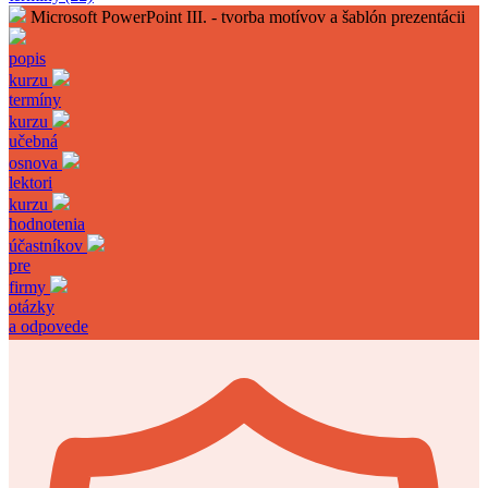
Microsoft PowerPoint III. - tvorba motívov a šablón prezentácii
popis
kurzu
termíny
kurzu
učebná
osnova
lektori
kurzu
hodnotenia
účastníkov
pre
firmy
otázky
a odpovede