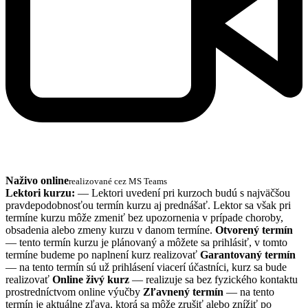
Naživo online
realizované cez MS Teams
Lektori kurzu:
— Lektori uvedení pri kurzoch budú s najväčšou
pravdepodobnosťou termín kurzu aj prednášať. Lektor sa však pri
termíne kurzu môže zmeniť bez upozornenia v prípade choroby,
obsadenia alebo zmeny kurzu v danom termíne.
Otvorený termín
— tento termín kurzu je plánovaný a môžete sa prihlásiť, v tomto
termíne budeme po naplnení kurz realizovať
Garantovaný termín
— na tento termín sú už prihlásení viacerí účastníci, kurz sa bude
realizovať
Online živý kurz
— realizuje sa bez fyzického kontaktu
prostredníctvom online výučby
Zľavnený termín
— na tento
termín je aktuálne zľava, ktorá sa môže zrušiť alebo znížiť po