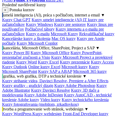
rýchlo
Pomoc s výberom
kurzu 24/7
Posledné navštívené kurzy
Ponuka kurzov
×
umelá inteligencia (AI), práca s počítačom, internet a email
▼
Kurzy Chat GPT
Kurzy umelej inteligencie (AI)
IT kurzy pre
začiatočníkov
Kurzy Windows
Kurzy pre seniorov
Kurzy linux pre
používateľov
Počítačové tábory
Kurzy internetu a e-mailu pre
začiatočníkov
Kurzy e-mailu
Microsoft Kurzy
Rekvalifikačné kurzy
Kancelárske kurzy a školenia
Mac OS kurzy
Kurzy pre Apple
počítače
Kurzy Microsoft Copilot
kancelária, Microsoft Office, SharePoint, Project a SAP
▼
Kurzy Power BI
Kurzy Microsoft Office
Kurzy PowerPoint,
prezentačné zručnosti a Visio
Kurzy Microsoft Project a projektové
riadenie
Kurzy Word
Kurzy Excel
Kurzy prezentácie
Kurzy Access
Kurzy Outlook
Online kurzy Excel
Microsoft kurzy
Kurzy
Microsoft SharePoint
Kurzy SAP a ABAP
Microsoft 365 kurzy
grafika, web grafika, DTP a technické kreslenie
▼
Kurzy strihanie videa, Davinci Resolve, Premiere a After Effects
Kurzy grafiky - grafický dizajn
Kurzy Adobe Photoshop
Kurzy
Adobe Illustrator
Kurzy Davinci Resolve
Kurzy 3D tlače a
modelovania
Kurzy Adobe InDesign
Kurzy AutoCAD - technické
kreslenie
Adobe kurzy
Video kurzy
Kurzy technického kreslenia
Kurzy fotografovania (mobilom, zrkadlovkou)
tvorba a programovanie web stránok, webdesign
▼
Kurzy WordPress
Kurzy webdesign
Front-End Developer kurzy