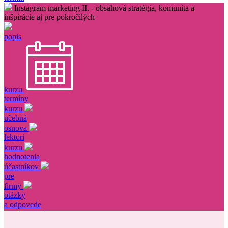
Instagram marketing II. - obsahová stratégia, komunita a
inšpirácie aj pre pokročilých
popis
kurzu
termíny
kurzu
učebná
osnova
lektori
kurzu
hodnotenia
účastníkov
pre
firmy
otázky
a odpovede