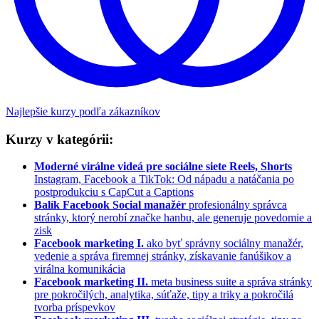
Najlepšie kurzy podľa zákazníkov
Kurzy v kategórii:
Moderné virálne videá pre sociálne siete Reels, Shorts
Instagram, Facebook a TikTok: Od nápadu a natáčania po
postprodukciu s CapCut a Captions
Balík Facebook Social manažér
profesionálny správca
stránky, ktorý nerobí značke hanbu, ale generuje povedomie a
zisk
Facebook marketing I.
ako byť správny sociálny manažér,
vedenie a správa firemnej stránky, získavanie fanúšikov a
virálna komunikácia
Facebook marketing II.
meta business suite a správa stránky
pre pokročilých, analytika, súťaže, tipy a triky a pokročilá
tvorba príspevkov