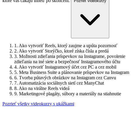
ktoré vás čakajú ihneď po skončení.
Pozrieť videokurzy
1.
Ako vytvoriť Reels, ktorý zaujme a upúta pozornosť
2.
Ako vytvoriť Storýčko, ktoré získa čísla a predá
3.
Možnosti zdieľania príspevkov na Instagrame, povolenie
zdieľania na iné siete a bezpečnosť Instagramového účtu
4.
Ako vytvoriť Instagramový účet cez PC a cez mobil
5.
Meta Business Suite a plánovanie príspevkov na Instagram
6.
Tvorba pútavých obrázkov na Instagram cez Canvu
7.
Automatizácia sociálnych sietí cez ManyChat
8.
Ako na virálne Reels videá
9.
Marketingové plagáty, súbory a materiály na stiahnutie
Pozrieť všetky videokurzy s ukážkami