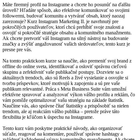
Máte firemný profil na Instagrame a chcete ho posunúť na ďalšiu
úroveň? Hľadáte spôsob, ako efektívne komunikovať so svojimi
followermi, budovať komunitu a vytvárať obsah, ktorý naozaj
zarezonuje? Kurz Instagram Marketing II. je navrhnutý pre
pokročilých používateľov, ktorí chcú prehĺbiť svoje znalosti a
osvojiť si pokročilé stratégie obsahu a komunitného manažmentu.
Ak chcete pretvoriť váš Instagram na silný nástroj na budovanie
značky a zvýšiť angažovanosť vašich sledovateľov, tento kurz je
presne pre vás.
Na tomto praktickom kurze sa naučíte, ako premeniť svoj brand z
offline do online sveta, identifikovať a osloviť správnu cieľovú
skupinu a zefektívniť vaše publikačné postupy. Dozviete sa o
aktuálnych trendoch, ako sú Reels a živé vysielanie a osvojíte si
tvorbu príspevkov, ktoré motivujú k zapojeniu a sú pre vaše
publikum relevantné. Práca s Meta Business Suite vám umožní
efektívne spravovať a analyzovať výkon vášho profilu a reklám, čo
vám pomôže optimalizovať vašu stratégiu na základe štatistík.
Naučíme vás, ako správne čítať štatistiky a prispôsobiť sa nielen
trendom, ale aj reakciám vášho publika – pretože práve táto
flexibilita je kľúčom k úspechu na Instagrame.
Tento kurz vám poskytne praktické návody, ako organizovať
súťaže, reagovať na komentáre, používať správne hashtagy a
zvládnuť každodenné výzvy komunitného manažmentu. Ak chcete