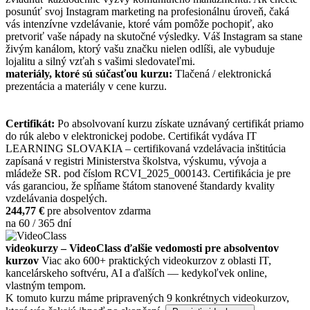
posunúť svoj Instagram marketing na profesionálnu úroveň, čaká
vás intenzívne vzdelávanie, ktoré vám pomôže pochopiť, ako
pretvoriť vaše nápady na skutočné výsledky. Váš Instagram sa stane
živým kanálom, ktorý vašu značku nielen odlíši, ale vybuduje
lojalitu a silný vzťah s vašimi sledovateľmi.
materiály, ktoré sú súčasťou kurzu:
Tlačená / elektronická
prezentácia a materiály v cene kurzu.
Certifikát:
Po absolvovaní kurzu získate uznávaný certifikát priamo
do rúk alebo v elektronickej podobe. Certifikát vydáva IT
LEARNING SLOVAKIA – certifikovaná vzdelávacia inštitúcia
zapísaná v registri Ministerstva školstva, výskumu, vývoja a
mládeže SR. pod číslom RCVI_2025_000143. Certifikácia je pre
vás garanciou, že spĺňame štátom stanovené štandardy kvality
vzdelávania dospelých.
244,77 €
pre absolventov zdarma
na 60 / 365 dní
videokurzy – VideoClass ďalšie vedomosti pre absolventov
kurzov
Viac ako 600+ praktických videokurzov z oblasti IT,
kancelárskeho softvéru, AI a ďalších — kedykoľvek online,
vlastným tempom.
K tomuto kurzu máme pripravených 9 konkrétnych videokurzov,