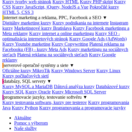
Kurzy tvorby web stránok
Kurzy HTML
Kurzy PHP skript
Kurzy
CSS
Kurzy JavaScript, jQuery, NodeJS a Vue
Pokročilé kurzy
HTML 5, CSS 3
internet marketing a reklama, PPC, Facebook a SEO
▼
Digitálny marketing kurzy
Kurzy podnikania na internete
Instagram
kurzy
Marketingové kurzy Bratislava
Kurzy Facebook marketingu a
Meta reklamy
Kurzy internet a online marketingu
Kurzy SEO -
optimalizácia internetových stránok
Kurzy Google Ads (AdWords)
Kurzy Youtube marketing
Kurzy Copywriting
Platená reklama na
Facebooku (FB) - kurzy Meta Ads
Kurzy marketingu na sociálnych
sieťach
Platená reklama na sociálnych sieťach
Kurzy Google
reklamy
serverové operačné systémy a siete
▼
Oficiálne kurzy MikroTik
Kurzy Windows Server
Kurzy Linux
Kurzy počítačových sietí
databázy, SQL servery
▼
Kurzy MySQL a MariaDB
Dátová analýza kurzy
Databázové kurzy
Kurzy SQL
Kurzy Oracle
Kurzy Microsoft SQL Server
programovacie jazyky, testovanie softvéru
▼
Kurzy testovania softwaru, kurzy pre testerov
Kurzy programovania
Java
Kurzy Python
Kurzy programovania a programovacie jazyky
Aktuálne
Pomoc s výberom
Naše služby