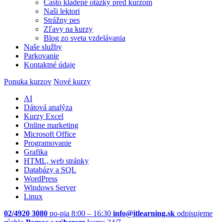
Často kladené otázky pred kurzom
Naši lektori
Strážny pes
Zľavy na kurzy
Blog zo sveta vzdelávania
Naše služby
Parkovanie
Kontaktné údaje
Ponuka kurzov
Nové kurzy
AI
Dátová analýza
Kurzy Excel
Online marketing
Microsoft Office
Programovanie
Grafika
HTML, web stránky
Databázy a SQL
WordPress
Windows Server
Linux
02/4920 3080
po-pia 8:00 – 16:30
info@itlearning.sk
odpisujeme