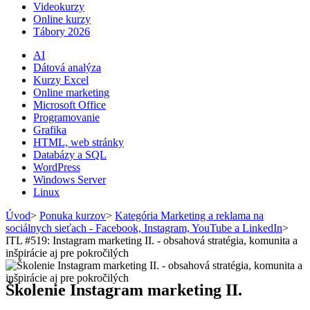
Videokurzy
Online kurzy
Tábory 2026
AI
Dátová analýza
Kurzy Excel
Online marketing
Microsoft Office
Programovanie
Grafika
HTML, web stránky
Databázy a SQL
WordPress
Windows Server
Linux
Úvod
>
Ponuka kurzov
>
Kategória Marketing a reklama na
sociálnych sieťach - Facebook, Instagram, YouTube a LinkedIn
>
ITL #519: Instagram marketing II. - obsahová stratégia, komunita a
inšpirácie aj pre pokročilých
Školenie Instagram marketing II.