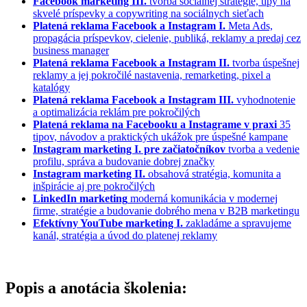
Facebook marketing III.
tvorba sociálnej stratégie, tipy na
skvelé príspevky a copywriting na sociálnych sieťach
Platená reklama Facebook a Instagram I.
Meta Ads,
propagácia príspevkov, cielenie, publiká, reklamy a predaj cez
business manager
Platená reklama Facebook a Instagram II.
tvorba úspešnej
reklamy a jej pokročilé nastavenia, remarketing, pixel a
katalógy
Platená reklama Facebook a Instagram III.
vyhodnotenie
a optimalizácia reklám pre pokročilých
Platená reklama na Facebooku a Instagrame v praxi
35
tipov, návodov a praktických ukážok pre úspešné kampane
Instagram marketing I. pre začiatočníkov
tvorba a vedenie
profilu, správa a budovanie dobrej značky
Instagram marketing II.
obsahová stratégia, komunita a
inšpirácie aj pre pokročilých
LinkedIn marketing
moderná komunikácia v modernej
firme, stratégie a budovanie dobrého mena v B2B marketingu
Efektívny YouTube marketing I.
zakladáme a spravujeme
kanál, stratégia a úvod do platenej reklamy
Popis a anotácia školenia: