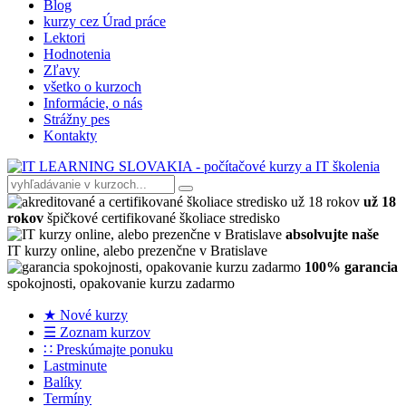
Blog
kurzy cez Úrad práce
Lektori
Hodnotenia
Zľavy
všetko o kurzoch
Informácie, o nás
Strážny pes
Kontakty
už 18
rokov
špičkové certifikované školiace stredisko
absolvujte naše
IT kurzy online, alebo prezenčne v Bratislave
100% garancia
spokojnosti, opakovanie kurzu zadarmo
★ Nové kurzy
☰ Zoznam kurzov
∷ Preskúmajte ponuku
Lastminute
Balíky
Termíny