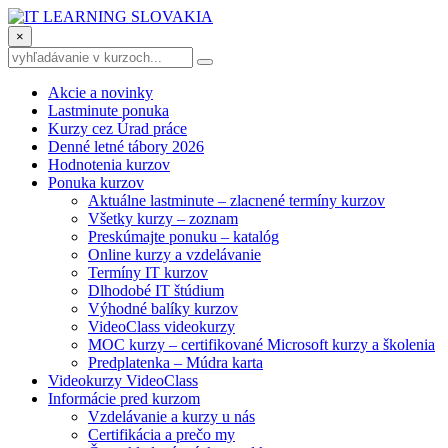
×
Akcie a novinky
Lastminute ponuka
Kurzy cez Úrad práce
Denné letné tábory 2026
Hodnotenia kurzov
Ponuka kurzov
Aktuálne lastminute – zlacnené termíny kurzov
Všetky kurzy – zoznam
Preskúmajte ponuku – katalóg
Online kurzy a vzdelávanie
Termíny IT kurzov
Dlhodobé IT štúdium
Výhodné balíky kurzov
VideoClass videokurzy
MOC kurzy – certifikované Microsoft kurzy a školenia
Predplatenka – Múdra karta
Videokurzy VideoClass
Informácie pred kurzom
Vzdelávanie a kurzy u nás
Certifikácia a prečo my