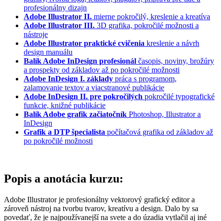
profesionálny dizajn
Adobe Illustrator II.
mierne pokročilý, kreslenie a kreatíva
Adobe Illustrator III.
3D grafika, pokročilé možnosti a
nástroje
Adobe Illustrator praktické cvičenia
kreslenie a návrh
design manuálu
Balík Adobe InDesign profesionál
časopis, noviny, brožúry
a prospekty od základov až po pokročilé možnosti
Adobe InDesign I. základy
práca s programom,
zalamovanie textov a viacstranové publikácie
Adobe InDesign II. pre pokročilých
pokročilé typografické
funkcie, knižné publikácie
Balík Adobe grafik začiatočník
Photoshop, Illustrator a
InDesign
Grafik a DTP špecialista
počítačová grafika od základov až
po pokročilé možnosti
Popis a anotácia kurzu:
Adobe Illustrator je profesionálny vektorový grafický editor a
zároveň nástroj na tvorbu tvarov, kreatívu a design. Dalo by sa
povedať, že je najpoužívanejší na svete a do úzadia vytlačil aj iné