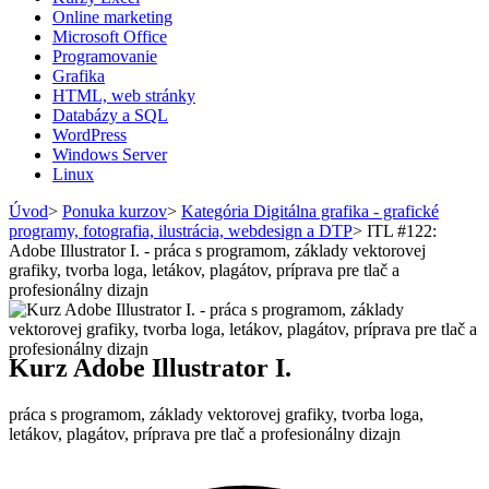
Online marketing
Microsoft Office
Programovanie
Grafika
HTML, web stránky
Databázy a SQL
WordPress
Windows Server
Linux
Úvod
>
Ponuka kurzov
>
Kategória Digitálna grafika - grafické
programy, fotografia, ilustrácia, webdesign a DTP
>
ITL #122:
Adobe Illustrator I. - práca s programom, základy vektorovej
grafiky, tvorba loga, letákov, plagátov, príprava pre tlač a
profesionálny dizajn
Kurz Adobe Illustrator I.
práca s programom, základy vektorovej grafiky, tvorba loga,
letákov, plagátov, príprava pre tlač a profesionálny dizajn