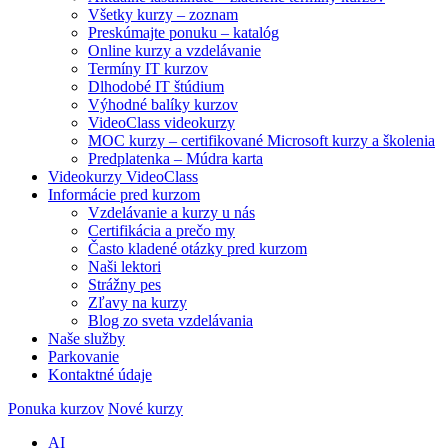
Všetky kurzy – zoznam
Preskúmajte ponuku – katalóg
Online kurzy a vzdelávanie
Termíny IT kurzov
Dlhodobé IT štúdium
Výhodné balíky kurzov
VideoClass videokurzy
MOC kurzy – certifikované Microsoft kurzy a školenia
Predplatenka – Múdra karta
Videokurzy VideoClass
Informácie pred kurzom
Vzdelávanie a kurzy u nás
Certifikácia a prečo my
Často kladené otázky pred kurzom
Naši lektori
Strážny pes
Zľavy na kurzy
Blog zo sveta vzdelávania
Naše služby
Parkovanie
Kontaktné údaje
Ponuka kurzov
Nové kurzy
AI