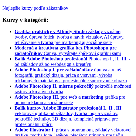
Najlepšie kurzy podľa zákazníkov
Kurzy v kategórii:
Grafika prakticky v Affinity Studio
základy vizuálnej
tvorby, úprava fotiek, tvorba a návrh vizuálov, AI úpravy,
retušovanie a tvorba pre marketing aj sociálne siete
Moderná a kreatívna grafika bez Photoshopu pre
začiatočníkov
Canva, vytvárajte špičkovú grafiku sami
Balík Adobe Photoshop profesionál
Photoshop I., II., III. -
od základov až po webdesign a kreatívu
Adobe Photoshop I. pre začiatočníkov
úprava a retuš
fotografií, grafický dizajn, práca s vrstvami, výroba
reklamných materiálov a profesionálne spracovanie obrazu
Adobe Photoshop II. mierne pokročilý
pokročilé možnosti
rastrov a kreatívna tvorba
Adobe Photoshop III. pre web a marketing
grafika pre
online reklamu a sociálne siete
Balík kurzov Adobe Illustrator profesionál I., II., III.
vektorová grafika od základov, tvorba loga a vizuálov,
pokročilé techniky, 3D dizajn, kompletná príprava pre
profesionálnu prácu
Adobe Illustrator I.
práca s programom, základy vektorovej
grafiky, tvorba loga, letákov, plagátov, príprava pre tlač a