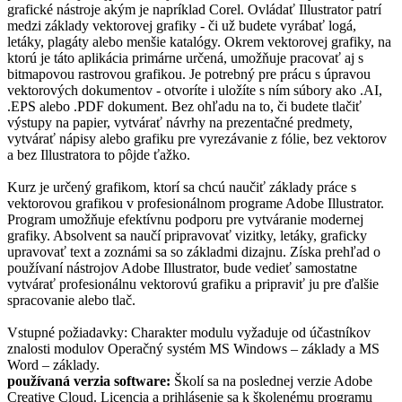
grafické nástroje akým je napríklad Corel. Ovládať Illustrator patrí
medzi základy vektorovej grafiky - či už budete vyrábať logá,
letáky, plagáty alebo menšie katalógy. Okrem vektorovej grafiky, na
ktorú je táto aplikácia primárne určená, umožňuje pracovať aj s
bitmapovou rastrovou grafikou. Je potrebný pre prácu s úpravou
vektorových dokumentov - otvoríte i uložíte s ním súbory ako .AI,
.EPS alebo .PDF dokument. Bez ohľadu na to, či budete tlačiť
výstupy na papier, vytvárať návrhy na prezentačné predmety,
vytvárať nápisy alebo grafiku pre vyrezávanie z fólie, bez vektorov
a bez Illustratora to pôjde ťažko.
Kurz je určený grafikom, ktorí sa chcú naučiť základy práce s
vektorovou grafikou v profesionálnom programe Adobe Illustrator.
Program umožňuje efektívnu podporu pre vytváranie modernej
grafiky. Absolvent sa naučí pripravovať vizitky, letáky, graficky
upravovať text a zoznámi sa so základmi dizajnu. Získa prehľad o
používaní nástrojov Adobe Illustrator, bude vedieť samostatne
vytvárať profesionálnu vektorovú grafiku a pripraviť ju pre ďalšie
spracovanie alebo tlač.
Vstupné požiadavky: Charakter modulu vyžaduje od účastníkov
znalosti modulov Operačný systém MS Windows – základy a MS
Word – základy.
používaná verzia software:
Školí sa na poslednej verzie Adobe
Creative Cloud. Licencia a prihlásenie sa k školenému programu