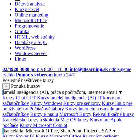
Dátová analýza
Kurzy Excel
Online marketing
Microsoft Office
Programovanie
Grafika
HTML, web stránky
Databázy a SQL
WordPress
Windows Server
Linux
02/4920 3080
po-pia 8:00 – 16:30
info@itlearning.sk
odpisujeme
rýchlo
Pomoc s výberom
kurzu 24/7
Posledné navštívené kurzy
Ponuka kurzov
×
umelá inteligencia (AI), práca s počítačom, internet a email
▼
Kurzy Chat GPT
Kurzy umelej inteligencie (AI)
IT kurzy pre
začiatočníkov
Kurzy Windows
Kurzy pre seniorov
Kurzy linux pre
používateľov
Počítačové tábory
Kurzy internetu a e-mailu pre
začiatočníkov
Kurzy e-mailu
Microsoft Kurzy
Rekvalifikačné kurzy
Kancelárske kurzy a školenia
Mac OS kurzy
Kurzy pre Apple
počítače
Kurzy Microsoft Copilot
kancelária, Microsoft Office, SharePoint, Project a SAP
▼
Kurzy Power BI
Kurzy Microsoft Office
Kurzy PowerPoint,