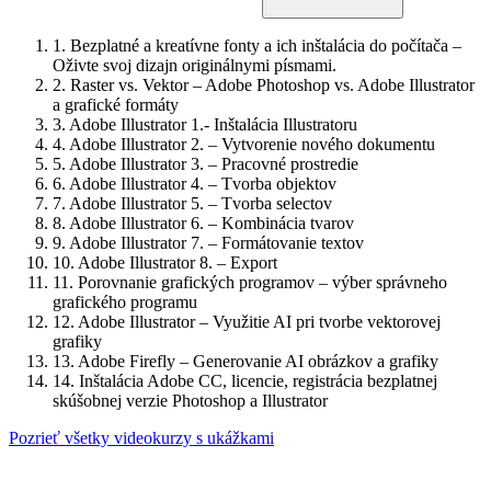
1.
Bezplatné a kreatívne fonty a ich inštalácia do počítača –
Oživte svoj dizajn originálnymi písmami.
2.
Raster vs. Vektor – Adobe Photoshop vs. Adobe Illustrator
a grafické formáty
3.
Adobe Illustrator 1.- Inštalácia Illustratoru
4.
Adobe Illustrator 2. – Vytvorenie nového dokumentu
5.
Adobe Illustrator 3. – Pracovné prostredie
6.
Adobe Illustrator 4. – Tvorba objektov
7.
Adobe Illustrator 5. – Tvorba selectov
8.
Adobe Illustrator 6. – Kombinácia tvarov
9.
Adobe Illustrator 7. – Formátovanie textov
10.
Adobe Illustrator 8. – Export
11.
Porovnanie grafických programov – výber správneho
grafického programu
12.
Adobe Illustrator – Využitie AI pri tvorbe vektorovej
grafiky
13.
Adobe Firefly – Generovanie AI obrázkov a grafiky
14.
Inštalácia Adobe CC, licencie, registrácia bezplatnej
skúšobnej verzie Photoshop a Illustrator
Pozrieť všetky videokurzy s ukážkami