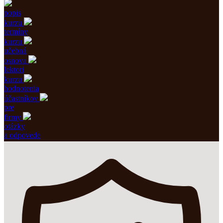
popis
kurzu
termíny
kurzu
učebná
osnova
lektori
kurzu
hodnotenia
účastníkov
pre
firmy
otázky
a odpovede