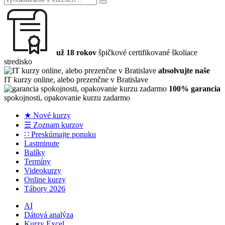
už 18 rokov
špičkové certifikované školiace
stredisko
absolvujte naše
IT kurzy online, alebo prezenčne v Bratislave
100% garancia
spokojnosti, opakovanie kurzu zadarmo
★ Nové kurzy
☰ Zoznam kurzov
∷ Preskúmajte ponuku
Lastminute
Balíky
Termíny
Videokurzy
Online kurzy
Tábory 2026
AI
Dátová analýza
Kurzy Excel