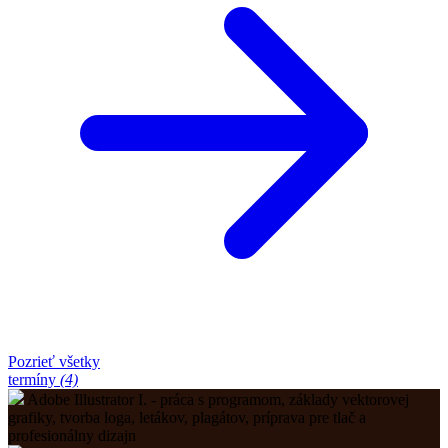
Pozrieť všetky
termíny
(4)
Adobe Illustrator I. - práca s programom, základy vektorovej
grafiky, tvorba loga, letákov, plagátov, príprava pre tlač a
profesionálny dizajn