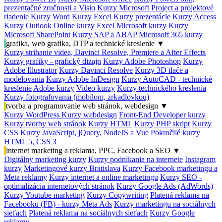
prezentačné zručnosti a Visio
Kurzy Microsoft Project a projektové
riadenie
Kurzy Word
Kurzy Excel
Kurzy prezentácie
Kurzy Access
Kurzy Outlook
Online kurzy Excel
Microsoft kurzy
Kurzy
Microsoft SharePoint
Kurzy SAP a ABAP
Microsoft 365 kurzy
grafika, web grafika, DTP a technické kreslenie
▼
Kurzy strihanie videa, Davinci Resolve, Premiere a After Effects
Kurzy grafiky - grafický dizajn
Kurzy Adobe Photoshop
Kurzy
Adobe Illustrator
Kurzy Davinci Resolve
Kurzy 3D tlače a
modelovania
Kurzy Adobe InDesign
Kurzy AutoCAD - technické
kreslenie
Adobe kurzy
Video kurzy
Kurzy technického kreslenia
Kurzy fotografovania (mobilom, zrkadlovkou)
tvorba a programovanie web stránok, webdesign
▼
Kurzy WordPress
Kurzy webdesign
Front-End Developer kurzy
Kurzy tvorby web stránok
Kurzy HTML
Kurzy PHP skript
Kurzy
CSS
Kurzy JavaScript, jQuery, NodeJS a Vue
Pokročilé kurzy
HTML 5, CSS 3
internet marketing a reklama, PPC, Facebook a SEO
▼
Digitálny marketing kurzy
Kurzy podnikania na internete
Instagram
kurzy
Marketingové kurzy Bratislava
Kurzy Facebook marketingu a
Meta reklamy
Kurzy internet a online marketingu
Kurzy SEO -
optimalizácia internetových stránok
Kurzy Google Ads (AdWords)
Kurzy Youtube marketing
Kurzy Copywriting
Platená reklama na
Facebooku (FB) - kurzy Meta Ads
Kurzy marketingu na sociálnych
sieťach
Platená reklama na sociálnych sieťach
Kurzy Google
reklamy