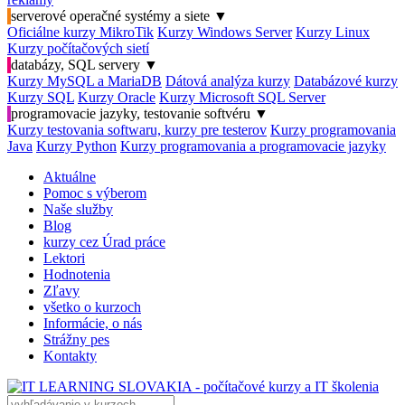
serverové operačné systémy a siete
▼
Oficiálne kurzy MikroTik
Kurzy Windows Server
Kurzy Linux
Kurzy počítačových sietí
databázy, SQL servery
▼
Kurzy MySQL a MariaDB
Dátová analýza kurzy
Databázové kurzy
Kurzy SQL
Kurzy Oracle
Kurzy Microsoft SQL Server
programovacie jazyky, testovanie softvéru
▼
Kurzy testovania softwaru, kurzy pre testerov
Kurzy programovania
Java
Kurzy Python
Kurzy programovania a programovacie jazyky
Aktuálne
Pomoc s výberom
Naše služby
Blog
kurzy cez Úrad práce
Lektori
Hodnotenia
Zľavy
všetko o kurzoch
Informácie, o nás
Strážny pes
Kontakty