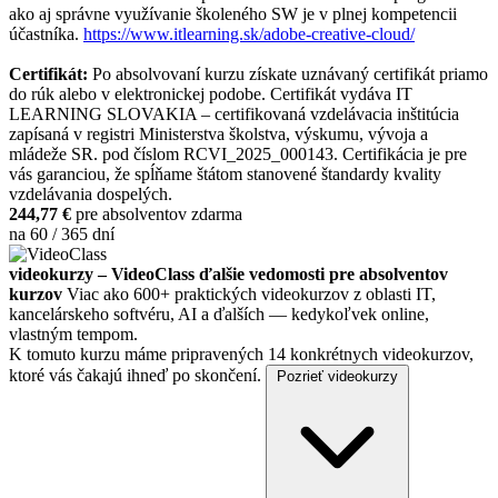
ako aj správne využívanie školeného SW je v plnej kompetencii
účastníka.
https://www.itlearning.sk/adobe-creative-cloud/
Certifikát:
Po absolvovaní kurzu získate uznávaný certifikát priamo
do rúk alebo v elektronickej podobe. Certifikát vydáva IT
LEARNING SLOVAKIA – certifikovaná vzdelávacia inštitúcia
zapísaná v registri Ministerstva školstva, výskumu, vývoja a
mládeže SR. pod číslom RCVI_2025_000143. Certifikácia je pre
vás garanciou, že spĺňame štátom stanovené štandardy kvality
vzdelávania dospelých.
244,77 €
pre absolventov zdarma
na 60 / 365 dní
videokurzy – VideoClass ďalšie vedomosti pre absolventov
kurzov
Viac ako 600+ praktických videokurzov z oblasti IT,
kancelárskeho softvéru, AI a ďalších — kedykoľvek online,
vlastným tempom.
K tomuto kurzu máme pripravených 14 konkrétnych videokurzov,
ktoré vás čakajú ihneď po skončení.
Pozrieť videokurzy