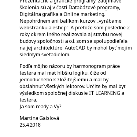
Prezentačné a grafické programy, zaujímavé
školenia sú aj v časti Databázové programy,
Digitálna grafika a Online marketing.
Nepohrdnem ani balíkom kurzov „vyrábame
webstránku a eshop“. A pretože som posledné 2
roky okrem iného realizovala aj stavbu novej
budovy spoločnosti a o.i. som sa spolupodieľala
na jej architektúre, AutoCAD by mohol byť mojím
siedmym svetadielom.
Podľa môjho názoru by harmonogram práce
testera mal mať hlbšiu logiku, čiže od
jednoduchého k zložitejšiemu a mal by
obsiahnuť všetkých lektorov. Určite by mal byť
výsledkom spoločnej diskusie IT LEARNING a
testera.
Ja som ready a Vy?
Martina Gaislová
25.4.2018