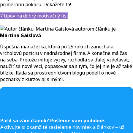
primeranú pokoru. Dokážete to!
7 tipov na dobrý motivačný list
autorom článku je:
Martina Gaislová
Úspešná manažérka, ktorá po 25 rokoch zanechala
vrcholovú pozíciu v nadnárodnej firme. A konečne má čas
na seba. Pretože miluje výzvy, rozhodla sa ďalej vzdelávať,
naučiť sa nové veci, popasovať sa s tým, čo jej nie je až také
blízke. Rada sa prostredníctvom blogu podelí o nové
poznatky z kurzov aj s inými.
Páčil sa vám článok? Pošleme vám podobné.
Aktivujte si okamžité zasielanie noviniek a článkov – už