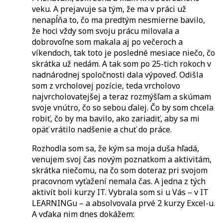
veku. A prejavuje sa tým, že ma v práci už
nenapĺňa to, čo ma predtým nesmierne bavilo,
že hoci vždy som svoju prácu milovala a
dobrovoľne som makala aj po večeroch a
víkendoch, tak toto je posledné mesiace niečo, čo
skrátka už nedám. A tak som po 25-tich rokoch v
nadnárodnej spoločnosti dala výpoveď. Odišla
som z vrcholovej pozície, teda vrcholovo
najvrcholovatejšej a teraz rozmýšľam a skúmam
svoje vnútro, čo so sebou ďalej. Čo by som chcela
robiť, čo by ma bavilo, ako zariadiť, aby sa mi
opäť vrátilo nadšenie a chuť do práce.
Rozhodla som sa, že kým sa moja duša hľadá,
venujem svoj čas novým poznatkom a aktivitám,
skrátka niečomu, na čo som doteraz pri svojom
pracovnom vyťažení nemala čas. A jedna z tých
aktivít boli kurzy IT. Vybrala som si u Vás – v IT
LEARNINGu – a absolvovala prvé 2 kurzy Excel-u.
A vďaka nim dnes dokážem: