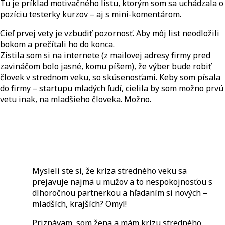
Tu je príklad motivačného listu, ktorým som sa uchádzala o
pozíciu testerky kurzov – aj s mini-komentárom.
Cieľ prvej vety je vzbudiť pozornosť. Aby môj list neodložili
bokom a prečítali ho do konca.
Zistila som si na internete (z mailovej adresy firmy pred
zavináčom bolo jasné, komu píšem), že výber bude robiť
človek v strednom veku, so skúsenosťami. Keby som písala
do firmy – startupu mladých ľudí, cielila by som možno prvú
vetu inak, na mladšieho človeka. Možno.
Motivačný list
Mysleli ste si, že kríza stredného veku sa
prejavuje najmä u mužov a to nespokojnosťou s
dlhoročnou partnerkou a hľadaním si nových –
mladších, krajších? Omyl!
Priznávam, som žena a mám krízu stredného