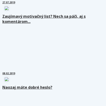
27.07.2019
Zaujímavý motivačný list? Nech sa páči, aj s
komentárom...
08.02.2019
Naozaj máte dobré heslo?