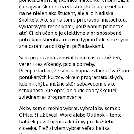
pomôcť zlepšiť aj školiacu metodiku. Chcem zažiť
čo najviac školení na vlastnej koži a pozrieť sa
na ne nielen ako študent, ale aj z hľadiska
školiteľa. Ako sú na tom s prípravou, metodikou,
výkladovými technikami, používaním pomôcok
atď. Či ich učenie je efektívne a prispôsobené
potrebám klientov, rôznym typom ľudí, s rôznymi
znalosťami a odlišnými požiadavkami.
Som pripravená venovať tomu čas cez týždeň,
večer i cez víkendy, podľa potreby.
Predpokladám, že som schopná zvládnuť väčšinu
ponúkaných kurzov, okrem programátorských,
kde mi chýba možno skôr sebavedomie ako
schopnosti. Ale opäť, ak bude dobrý školiteľ,
zvládnem aj programovanie.
Ak by som si mohla vybrať, vybrala by som si:
Office, či už Excel, Word alebo Outlook – tento
balíček považujem za kľúčový pre každého
človeka. Tiež si viem vybrať veľa z balíka