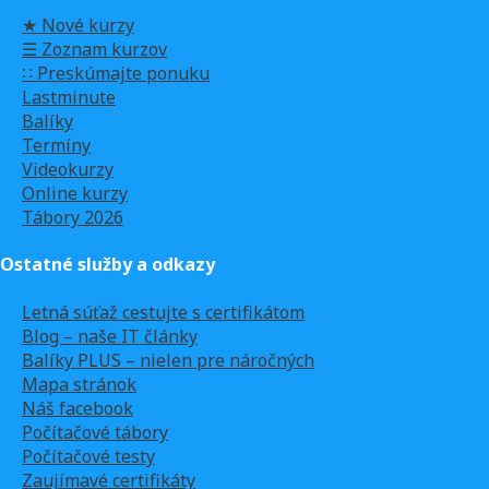
★ Nové kurzy
☰ Zoznam kurzov
∷ Preskúmajte ponuku
Lastminute
Balíky
Termíny
Videokurzy
Online kurzy
Tábory 2026
Ostatné služby a odkazy
Letná súťaž cestujte s certifikátom
Blog – naše IT články
Balíky PLUS – nielen pre náročných
Mapa stránok
Náš facebook
Počítačové tábory
Počítačové testy
Zaujímavé certifikáty