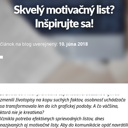
Skvelý motivačný list?
Inšpirujte sa!
článok na blog uverejnený:
10. júna 2018
Kedysi poslal človek pri uchádzaní sa o zamestnanie do firmy
životopis – malú slohovú prácu o svojom živote. A bolo. Potom
prišli štruktúrované životopisy. Čítajú sa (i píšu) ľahšie, udalosti
zo života sú v nich prehľadne usporiadané. Súčasne s tým sa
zmenili životopisy na kopu suchých faktov, osobnosť uchádzača
sa transformovala len do ich grafickej podoby. A čo väčšina,
ktorá nie je kreatívna?
Vznikla potreba efektívnych sprievodných listov, dnes
nazývaných aj motivačné listy. Aby do komunikácie opäť navrátili