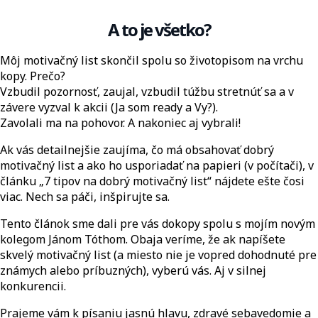
A to je všetko?
Môj motivačný list skončil spolu so životopisom na vrchu
kopy. Prečo?
Vzbudil pozornosť, zaujal, vzbudil túžbu stretnúť sa a v
závere vyzval k akcii (Ja som ready a Vy?).
Zavolali ma na pohovor. A nakoniec aj vybrali!
Ak vás detailnejšie zaujíma, čo má obsahovať dobrý
motivačný list a ako ho usporiadať na papieri (v počítači), v
článku „7 tipov na dobrý motivačný list“ nájdete ešte čosi
viac. Nech sa páči, inšpirujte sa.
Tento článok sme dali pre vás dokopy spolu s mojím novým
kolegom Jánom Tóthom. Obaja veríme, že ak napíšete
skvelý motivačný list (a miesto nie je vopred dohodnuté pre
známych alebo príbuzných), vyberú vás. Aj v silnej
konkurencii.
Prajeme vám k písaniu jasnú hlavu, zdravé sebavedomie a