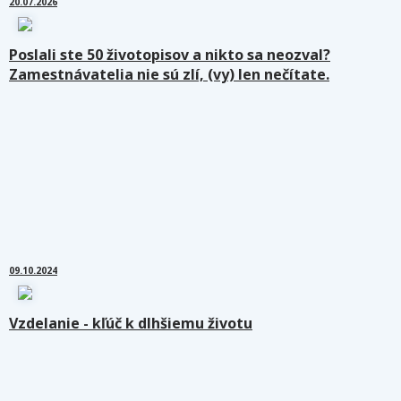
20.07.2026
Poslali ste 50 životopisov a nikto sa neozval?
Zamestnávatelia nie sú zlí, (vy) len nečítate.
09.10.2024
Vzdelanie - kľúč k dlhšiemu životu