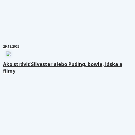
29.12.2022
Ako stráviť Silvester alebo Puding, bowle, láska a
filmy