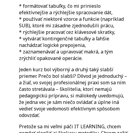
* formátovať tabuľky, čo mi prinieslo
efektívnejšie a rýchlejšie spracovanie dát,
* používať niektoré vzorce a funkcie (napríklad
SUB), ktoré mi zásadne zjednodušili prácu,
* rýchlejšie pracovať cez klávesové skratky,
* vytvárať kontingenčné tabuľky a ľahšie
nachádzať logické prepojenia,
* zaznamenávať a upravovať makrá, a tým
zrýchliť opakované operácie.
Jeden kurz bol výborný a druhý taký slabší
priemer. Prečo bol slabší? Dôvod je jednoduchý –
a žiaľ, vo svojej profesionálnej praxi som sa ním
často stretávala – školitelia, ktorí nemajú
pedagogickú prípravu, si málokedy uvedomujú,
že jedna vec je sám niečo ovládať a úplne iná
vedieť svoje vedomosti efektívnym spôsobom
odovzdať.
Pretože sa mi veľmi páči IT LEARNING, chcem