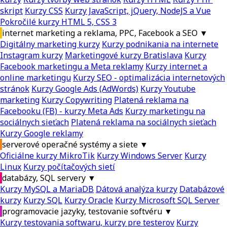
skript
Kurzy CSS
Kurzy JavaScript, jQuery, NodeJS a Vue
Pokročilé kurzy HTML 5, CSS 3
internet marketing a reklama, PPC, Facebook a SEO
▼
Digitálny marketing kurzy
Kurzy podnikania na internete
Instagram kurzy
Marketingové kurzy Bratislava
Kurzy
Facebook marketingu a Meta reklamy
Kurzy internet a
online marketingu
Kurzy SEO - optimalizácia internetových
stránok
Kurzy Google Ads (AdWords)
Kurzy Youtube
marketing
Kurzy Copywriting
Platená reklama na
Facebooku (FB) - kurzy Meta Ads
Kurzy marketingu na
sociálnych sieťach
Platená reklama na sociálnych sieťach
Kurzy Google reklamy
serverové operačné systémy a siete
▼
Oficiálne kurzy MikroTik
Kurzy Windows Server
Kurzy
Linux
Kurzy počítačových sietí
databázy, SQL servery
▼
Kurzy MySQL a MariaDB
Dátová analýza kurzy
Databázové
kurzy
Kurzy SQL
Kurzy Oracle
Kurzy Microsoft SQL Server
programovacie jazyky, testovanie softvéru
▼
Kurzy testovania softwaru, kurzy pre testerov
Kurzy