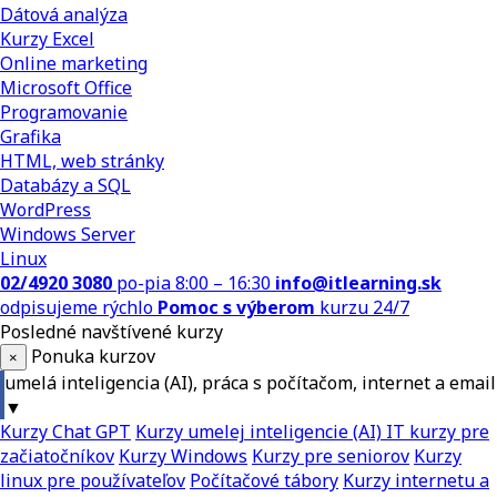
Dátová analýza
Kurzy Excel
Online marketing
Microsoft Office
Programovanie
Grafika
HTML, web stránky
Databázy a SQL
WordPress
Windows Server
Linux
02/4920 3080
po-pia 8:00 – 16:30
info@itlearning.sk
odpisujeme rýchlo
Pomoc s výberom
kurzu 24/7
Posledné navštívené kurzy
Ponuka kurzov
×
umelá inteligencia (AI), práca s počítačom, internet a email
▼
Kurzy Chat GPT
Kurzy umelej inteligencie (AI)
IT kurzy pre
začiatočníkov
Kurzy Windows
Kurzy pre seniorov
Kurzy
linux pre používateľov
Počítačové tábory
Kurzy internetu a