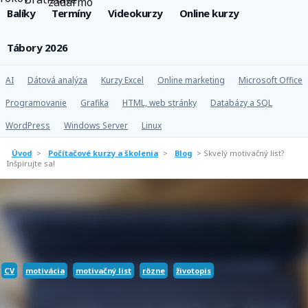
Balíky
Termíny
Videokurzy
Online kurzy
Tábory 2026
AI
Dátová analýza
Kurzy Excel
Online marketing
Microsoft Office
Programovanie
Grafika
HTML, web stránky
Databázy a SQL
WordPress
Windows Server
Linux
Úvod
>
Počítačové kurzy a školenia
>
Blog
>
Skvelý motivačný list?
Inšpirujte sa!
CV
motivácia
motivačný list
rôzne
životopis