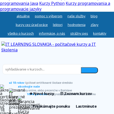
programovania Java
Kurzy Python
Kurzy programovania a
programovacie jazyky
aktuálne
pomoc s výberom
naše služby
blog
kurzy cez úrad práce
lektori
hodnotenia
zľavy
všetko o kurzoch
informácie, o nás
strážny pes
kontakty
už 18 rokov
špičkové certifikované školiace stredisko
absolvujte naše
IT kurzy online, alebo prezenčne v Bratislave
★ Nové kurzy
☰ Zoznam kurzov
100% garancia
spokojnosti, opakovanie kurzu zadarmo
∷ Preskúmajte ponuku
Lastminute