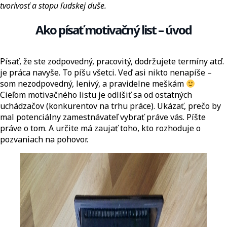
tvorivosť a stopu ľudskej duše.
Ako písať motivačný list – úvod
Písať, že ste zodpovedný, pracovitý, dodržujete termíny atď.
je práca navyše. To píšu všetci. Veď asi nikto nenapíše –
som nezodpovedný, lenivý, a pravidelne meškám
Cieľom motivačného listu je odlíšiť sa od ostatných
uchádzačov (konkurentov na trhu práce). Ukázať, prečo by
mal potenciálny zamestnávateľ vybrať práve vás. Píšte
práve o tom. A určite má zaujať toho, kto rozhoduje o
pozvaniach na pohovor.