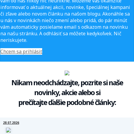
vám od nás nikdy nič neunikne. Môžeme vás okamžite
informovať o aktuálnej akcii, novinke, špeciálnej kampani
či zľave alebo novom článku na našom blogu. Akonáhle sa
u nás v novinkách niečo zmení alebo pridá, do pár minút
vám automaticky posielame email s odkazom na novinku
na našu stránku. A odhlásiť sa môžete kedykoľvek. Nič
neriskujete.
Chcem sa prihlásiť
Nikam neodchádzajte, pozrite si naše
novinky, akcie alebo si
prečítajte ďalšie podobné články:
28.07.2026