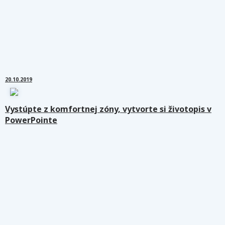
20.10.2019
Vystúpte z komfortnej zóny, vytvorte si životopis v
PowerPointe