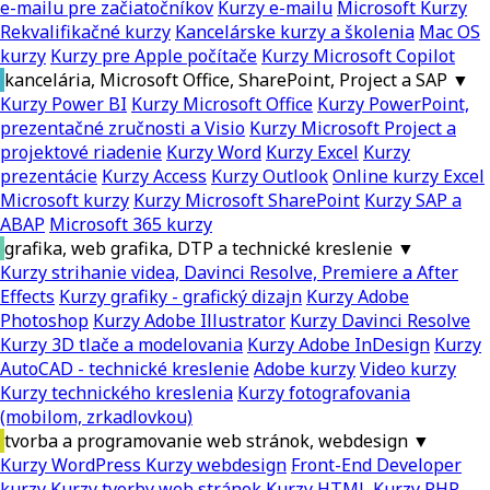
e-mailu pre začiatočníkov
Kurzy e-mailu
Microsoft Kurzy
Rekvalifikačné kurzy
Kancelárske kurzy a školenia
Mac OS
kurzy
Kurzy pre Apple počítače
Kurzy Microsoft Copilot
kancelária, Microsoft Office, SharePoint, Project a SAP
▼
Kurzy Power BI
Kurzy Microsoft Office
Kurzy PowerPoint,
prezentačné zručnosti a Visio
Kurzy Microsoft Project a
projektové riadenie
Kurzy Word
Kurzy Excel
Kurzy
prezentácie
Kurzy Access
Kurzy Outlook
Online kurzy Excel
Microsoft kurzy
Kurzy Microsoft SharePoint
Kurzy SAP a
ABAP
Microsoft 365 kurzy
grafika, web grafika, DTP a technické kreslenie
▼
Kurzy strihanie videa, Davinci Resolve, Premiere a After
Effects
Kurzy grafiky - grafický dizajn
Kurzy Adobe
Photoshop
Kurzy Adobe Illustrator
Kurzy Davinci Resolve
Kurzy 3D tlače a modelovania
Kurzy Adobe InDesign
Kurzy
AutoCAD - technické kreslenie
Adobe kurzy
Video kurzy
Kurzy technického kreslenia
Kurzy fotografovania
(mobilom, zrkadlovkou)
tvorba a programovanie web stránok, webdesign
▼
Kurzy WordPress
Kurzy webdesign
Front-End Developer
kurzy
Kurzy tvorby web stránok
Kurzy HTML
Kurzy PHP