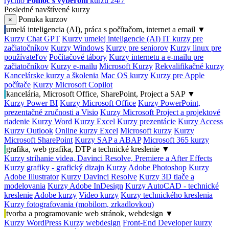
rýchlo
Pomoc s výberom
kurzu 24/7
Posledné navštívené kurzy
Ponuka kurzov
×
umelá inteligencia (AI), práca s počítačom, internet a email
▼
Kurzy Chat GPT
Kurzy umelej inteligencie (AI)
IT kurzy pre
začiatočníkov
Kurzy Windows
Kurzy pre seniorov
Kurzy linux pre
používateľov
Počítačové tábory
Kurzy internetu a e-mailu pre
začiatočníkov
Kurzy e-mailu
Microsoft Kurzy
Rekvalifikačné kurzy
Kancelárske kurzy a školenia
Mac OS kurzy
Kurzy pre Apple
počítače
Kurzy Microsoft Copilot
kancelária, Microsoft Office, SharePoint, Project a SAP
▼
Kurzy Power BI
Kurzy Microsoft Office
Kurzy PowerPoint,
prezentačné zručnosti a Visio
Kurzy Microsoft Project a projektové
riadenie
Kurzy Word
Kurzy Excel
Kurzy prezentácie
Kurzy Access
Kurzy Outlook
Online kurzy Excel
Microsoft kurzy
Kurzy
Microsoft SharePoint
Kurzy SAP a ABAP
Microsoft 365 kurzy
grafika, web grafika, DTP a technické kreslenie
▼
Kurzy strihanie videa, Davinci Resolve, Premiere a After Effects
Kurzy grafiky - grafický dizajn
Kurzy Adobe Photoshop
Kurzy
Adobe Illustrator
Kurzy Davinci Resolve
Kurzy 3D tlače a
modelovania
Kurzy Adobe InDesign
Kurzy AutoCAD - technické
kreslenie
Adobe kurzy
Video kurzy
Kurzy technického kreslenia
Kurzy fotografovania (mobilom, zrkadlovkou)
tvorba a programovanie web stránok, webdesign
▼
Kurzy WordPress
Kurzy webdesign
Front-End Developer kurzy