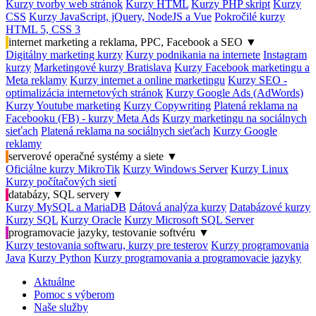
Kurzy tvorby web stránok
Kurzy HTML
Kurzy PHP skript
Kurzy
CSS
Kurzy JavaScript, jQuery, NodeJS a Vue
Pokročilé kurzy
HTML 5, CSS 3
internet marketing a reklama, PPC, Facebook a SEO
▼
Digitálny marketing kurzy
Kurzy podnikania na internete
Instagram
kurzy
Marketingové kurzy Bratislava
Kurzy Facebook marketingu a
Meta reklamy
Kurzy internet a online marketingu
Kurzy SEO -
optimalizácia internetových stránok
Kurzy Google Ads (AdWords)
Kurzy Youtube marketing
Kurzy Copywriting
Platená reklama na
Facebooku (FB) - kurzy Meta Ads
Kurzy marketingu na sociálnych
sieťach
Platená reklama na sociálnych sieťach
Kurzy Google
reklamy
serverové operačné systémy a siete
▼
Oficiálne kurzy MikroTik
Kurzy Windows Server
Kurzy Linux
Kurzy počítačových sietí
databázy, SQL servery
▼
Kurzy MySQL a MariaDB
Dátová analýza kurzy
Databázové kurzy
Kurzy SQL
Kurzy Oracle
Kurzy Microsoft SQL Server
programovacie jazyky, testovanie softvéru
▼
Kurzy testovania softwaru, kurzy pre testerov
Kurzy programovania
Java
Kurzy Python
Kurzy programovania a programovacie jazyky
Aktuálne
Pomoc s výberom
Naše služby