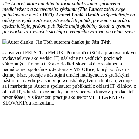
The Lancet, ktoré má dlhú históriu publikovania špičkového
medicínskeho a zdravotného výskumu (
The Lancet
začal svoje
publikovanie v roku
1823
).
Lancet Public Health
sa špecializuje na
otázky verejného zdravia, zdravotných politík, prevencie chorôb a
epidemiológie, pričom publikácie majú globálny dosah a význam
pre tvorbu zdravotných stratégií a verejného zdravia po celom svete.
autorom článku je:
Ján Tóth
- absolvent FEI STU a FM UK. Po ukončení štúdia pracoval rok vo
vydavateľstve ako vedúci IT, následne na vedúcich pozíciách
súkromných firiem a tiež ako riaditeľ slovenského zastúpenia
nadnárodnej spoločnosti. Je doma v MS Office, ktorý používa na
dennej báze, pracuje s nástrojmi umelej inteligencie, s grafickými
nástrojmi, navrhuje a spravuje webstránky, tvorí ich obsah, venuje
sa i marketingu. Autor a spoluautor publikácií z oblasti IT, článkov z
oblasti IT, zdravia a kozmetiky, autor viacerých kurzov, prekladateľ,
prednášateľ, v súčasnosti pracuje ako lektor v IT LEARNING
SLOVAKIA a konzultant.