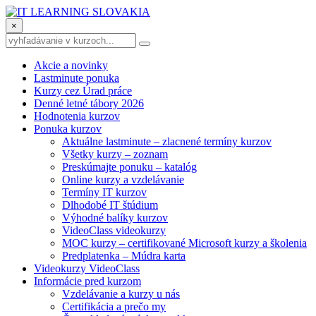
×
Akcie a novinky
Lastminute ponuka
Kurzy cez Úrad práce
Denné letné tábory 2026
Hodnotenia kurzov
Ponuka kurzov
Aktuálne lastminute – zlacnené termíny kurzov
Všetky kurzy – zoznam
Preskúmajte ponuku – katalóg
Online kurzy a vzdelávanie
Termíny IT kurzov
Dlhodobé IT štúdium
Výhodné balíky kurzov
VideoClass videokurzy
MOC kurzy – certifikované Microsoft kurzy a školenia
Predplatenka – Múdra karta
Videokurzy VideoClass
Informácie pred kurzom
Vzdelávanie a kurzy u nás
Certifikácia a prečo my