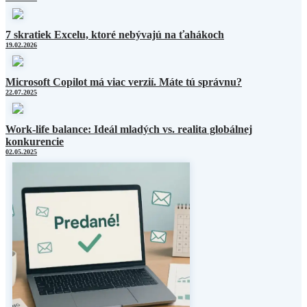
7 skratiek Excelu, ktoré nebývajú na ťahákoch
19.02.2026
Microsoft Copilot má viac verzií. Máte tú správnu?
22.07.2025
Work-life balance: Ideál mladých vs. realita globálnej
konkurencie
02.05.2025