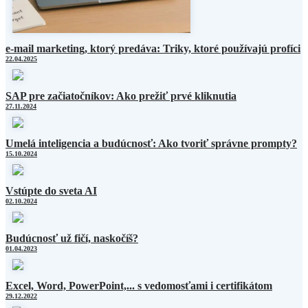
e-mail marketing, ktorý predáva: Triky, ktoré používajú profíci
22.04.2025
SAP pre začiatočníkov: Ako prežiť prvé kliknutia
27.11.2024
Umelá inteligencia a budúcnosť: Ako tvoriť správne prompty?
15.10.2024
Vstúpte do sveta AI
02.10.2024
Budúcnosť už fičí, naskočíš?
01.04.2023
Excel, Word, PowerPoint,... s vedomosťami i certifikátom
29.12.2022