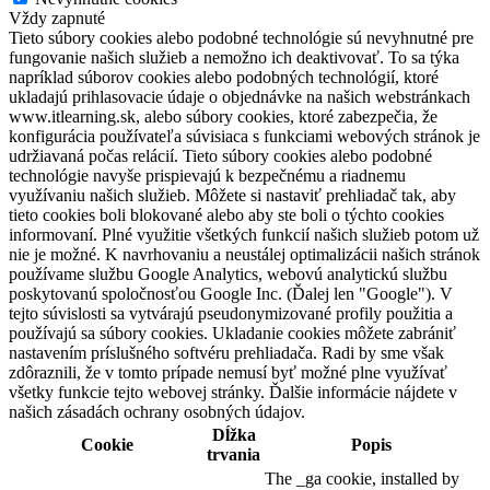
Vždy zapnuté
Tieto súbory cookies alebo podobné technológie sú nevyhnutné pre
fungovanie našich služieb a nemožno ich deaktivovať. To sa týka
napríklad súborov cookies alebo podobných technológií, ktoré
ukladajú prihlasovacie údaje o objednávke na našich webstránkach
www.itlearning.sk, alebo súbory cookies, ktoré zabezpečia, že
konfigurácia používateľa súvisiaca s funkciami webových stránok je
udržiavaná počas relácií. Tieto súbory cookies alebo podobné
technológie navyše prispievajú k bezpečnému a riadnemu
využívaniu našich služieb. Môžete si nastaviť prehliadač tak, aby
tieto cookies boli blokované alebo aby ste boli o týchto cookies
informovaní. Plné využitie všetkých funkcií našich služieb potom už
nie je možné. K navrhovaniu a neustálej optimalizácii našich stránok
používame službu Google Analytics, webovú analytickú službu
poskytovanú spoločnosťou Google Inc. (Ďalej len "Google"). V
tejto súvislosti sa vytvárajú pseudonymizované profily použitia a
používajú sa súbory cookies. Ukladanie cookies môžete zabrániť
nastavením príslušného softvéru prehliadača. Radi by sme však
zdôraznili, že v tomto prípade nemusí byť možné plne využívať
všetky funkcie tejto webovej stránky. Ďalšie informácie nájdete v
našich zásadách ochrany osobných údajov.
Dĺžka
Cookie
Popis
trvania
The _ga cookie, installed by