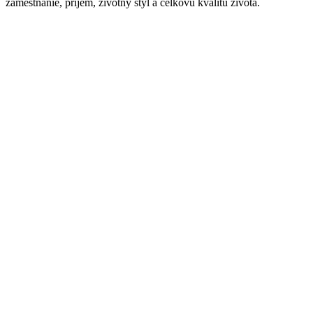
zamestnanie, príjem, životný štýl a celkovú kvalitu života.