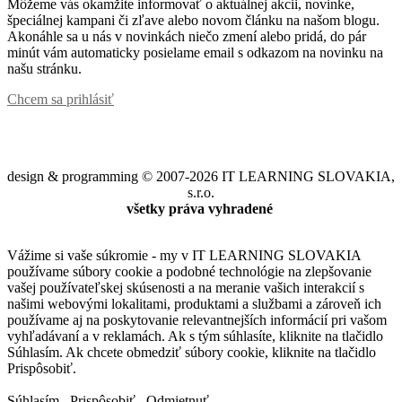
Môžeme vás okamžite informovať o aktuálnej akcii, novinke,
špeciálnej kampani či zľave alebo novom článku na našom blogu.
Akonáhle sa u nás v novinkách niečo zmení alebo pridá, do pár
minút vám automaticky posielame email s odkazom na novinku na
našu stránku.
Chcem sa prihlásiť
design & programming © 2007-2026 IT LEARNING SLOVAKIA,
s.r.o.
všetky práva vyhradené
Vážime si vaše súkromie - my v IT LEARNING SLOVAKIA
používame súbory cookie a podobné technológie na zlepšovanie
vašej používateľskej skúsenosti a na meranie vašich interakcií s
našimi webovými lokalitami, produktami a službami a zároveň ich
používame aj na poskytovanie relevantnejších informácií pri vašom
vyhľadávaní a v reklamách. Ak s tým súhlasíte, kliknite na tlačidlo
Súhlasím. Ak chcete obmedziť súbory cookie, kliknite na tlačidlo
Prispôsobiť.
Súhlasím
Prispôsobiť
Odmietnuť