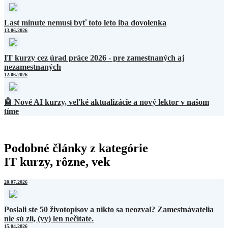
Last minute nemusí byť toto leto iba dovolenka
13.06.2026
IT kurzy cez úrad práce 2026 - pre zamestnaných aj
nezamestnaných
12.06.2026
🤖 Nové AI kurzy, veľké aktualizácie a nový lektor v našom
tíme
Podobné články z kategórie
IT kurzy, rôzne, vek
20.07.2026
Poslali ste 50 životopisov a nikto sa neozval? Zamestnávatelia
nie sú zlí, (vy) len nečítate.
15.04.2026