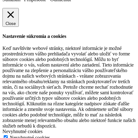
Close
Nastavenie súkromia a cookies
Keď navštívite webové stránky, niektoré informácie je možné
prostredníctvom vášho prehliadača vyvolať alebo uložiť vo forme
súborov cookies alebo podobných technológií. Môžu to byť
informácie o vás, vašom nastavení alebo zariadení. Tieto informácie
používame na zlepšenie a personalizáciu vášho používateľského
dojmu na našich webových stránkach - vrátane zobrazovania
relevantného obsahu/reklamy na stránkach poskytovateľov tretích
strán, či na sociálnych sieťach. Pretože chceme nechať rozhodnutie
na vás, ako chcete naše ponuky využívať, môžete sami kontrolovať
používanie určitých typov súborov cookies alebo podobných
technológií. Kliknutím na rôzne kategórie nadpisov získate ďalšie
informácie a zmeníte svoje nastavenia. Ak odmietnete určité súbory
cookies alebo podobné technológie, môže to mať za následok
zobrazenie menej relevantného obsahu alebo niektoré funkcie našich
služieb nebudú k dispozícii.
Nevyhnutné cookies
Nevyhnutné cookies