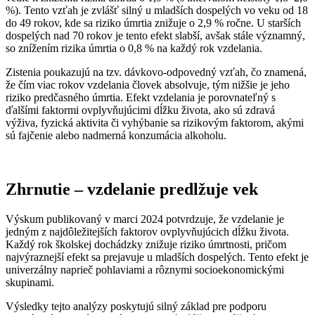
%). Tento vzťah je zvlášť silný u mladších dospelých vo veku od 18
do 49 rokov, kde sa riziko úmrtia znižuje o 2,9 % ročne. U starších
dospelých nad 70 rokov je tento efekt slabší, avšak stále významný,
so znížením rizika úmrtia o 0,8 % na každý rok vzdelania.
Zistenia poukazujú na tzv. dávkovo-odpovedný vzťah, čo znamená,
že čím viac rokov vzdelania človek absolvuje, tým nižšie je jeho
riziko predčasného úmrtia. Efekt vzdelania je porovnateľný s
ďalšími faktormi ovplyvňujúcimi dĺžku života, ako sú zdravá
výživa, fyzická aktivita či vyhýbanie sa rizikovým faktorom, akými
sú fajčenie alebo nadmerná konzumácia alkoholu.
Zhrnutie – vzdelanie predlžuje vek
Výskum publikovaný v marci 2024 potvrdzuje, že vzdelanie je
jedným z najdôležitejších faktorov ovplyvňujúcich dĺžku života.
Každý rok školskej dochádzky znižuje riziko úmrtnosti, pričom
najvýraznejší efekt sa prejavuje u mladších dospelých. Tento efekt je
univerzálny naprieč pohlaviami a rôznymi socioekonomickými
skupinami.
Výsledky tejto analýzy poskytujú silný základ pre podporu