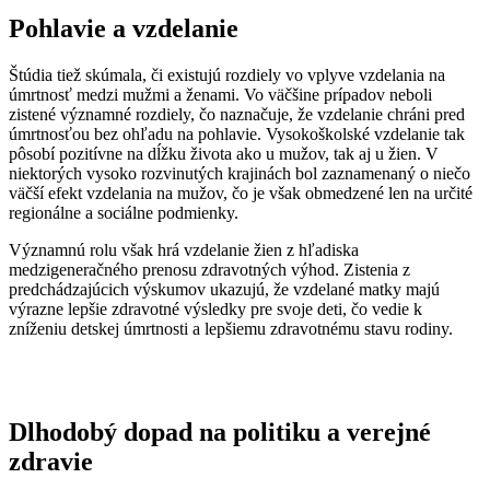
Pohlavie a vzdelanie
Štúdia tiež skúmala, či existujú rozdiely vo vplyve vzdelania na
úmrtnosť medzi mužmi a ženami. Vo väčšine prípadov neboli
zistené významné rozdiely, čo naznačuje, že vzdelanie chráni pred
úmrtnosťou bez ohľadu na pohlavie. Vysokoškolské vzdelanie tak
pôsobí pozitívne na dĺžku života ako u mužov, tak aj u žien. V
niektorých vysoko rozvinutých krajinách bol zaznamenaný o niečo
väčší efekt vzdelania na mužov, čo je však obmedzené len na určité
regionálne a sociálne podmienky.
Významnú rolu však hrá vzdelanie žien z hľadiska
medzigeneračného prenosu zdravotných výhod. Zistenia z
predchádzajúcich výskumov ukazujú, že vzdelané matky majú
výrazne lepšie zdravotné výsledky pre svoje deti, čo vedie k
zníženiu detskej úmrtnosti a lepšiemu zdravotnému stavu rodiny.
Dlhodobý dopad na politiku a verejné
zdravie