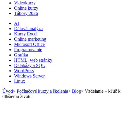
Videokurzy
Online kurzy
Tábory 2026
AI
Dátová analýza
Kurzy Excel
Online marketing
Microsoft Office
Programovanie
Grafika
HTML, web stránky
Databázy a SQL
WordPress
Windows Server
Linux
Úvod
>
Počítačové kurzy a školenia
>
Blog
>
Vzdelanie – kľúč k
dlhšiemu životu