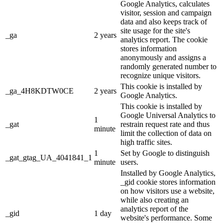
Google Analytics, calculates
visitor, session and campaign
data and also keeps track of
site usage for the site's
_ga
2 years
analytics report. The cookie
stores information
anonymously and assigns a
randomly generated number to
recognize unique visitors.
This cookie is installed by
_ga_4H8KDTW0CE
2 years
Google Analytics.
This cookie is installed by
Google Universal Analytics to
1
_gat
restrain request rate and thus
minute
limit the collection of data on
high traffic sites.
1
Set by Google to distinguish
_gat_gtag_UA_4041841_1
minute
users.
Installed by Google Analytics,
_gid cookie stores information
on how visitors use a website,
while also creating an
analytics report of the
_gid
1 day
website's performance. Some