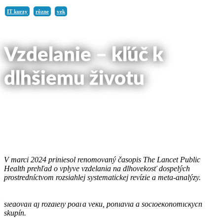
IT kurzy
rôzne
vek
Vzdelanie – kľúč k
dlhšiemu životu
článok na blog uverejnený:
9. októbra 2024
V marci 2024 priniesol renomovaný časopis The Lancet Public
Health prehľad o vplyve vzdelania na dlhovekosť dospelých
prostredníctvom rozsiahlej systematickej revízie a meta-analýzy.
Jeho cieľom bolo kvantifikovať pozitívny vzťah medzi vzdelaním a
znížením úmrtnosti dospelých na globálnej úrovni, pričom sa
sledovali aj rozdiely podľa veku, pohlavia a socioekonomických
skupín.