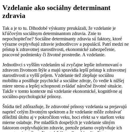
Vzdelanie ako sociálny determinant
zdravia
Tak a je to tu. Dlhodobé výskumy preukázali, že vzdelanie je
kľúčovým sociálnym determinantom zdravia. Znie to
nepochopiteľne? Sociálne determinanty zdravia sú faktory, ktoré
výrazne ovplyvňujú zdravie jednotlivcov a populácií. Patrí medzi ne
prístup k zdravotnej starostlivosti, ekonomické zabezpečenie,
pracovné podmienky či životné prostredie. A vzdelanie.
Jednotlivci s vyšším vzdelaním sú zvyčajne lepšie informovaní o
zdravom životnom štýle a majú spravidla lepší prístup k zdravotnej
starostlivosti a vyšší príjem. Vzdelanie tiež zlepšuje sociálnu
mobilitu a posilňuje psychické a sociálne zdroje, čo vedie k nižšej
miere stresu a lepšej schopnosti zvládať náročné životné situácie.
Takže v tomto kontexte má vzdelanie ekonomické, kognitívne aj
sociálno-psychologické prínosy.
Štúdia tiež zdôrazňuje, že zdravotné prínosy vzdelania sa prejavujú
naprieč celým životným spektrom a že vzdelanie môže zohrávať
dôležitú úlohu aj v pokročilom veku, hoci efekt sa v staršom veku
mierne oslabuje. Pre mladších dospelých je vzdelanie silným
faktorom ovplyvňujúcim zdravie, pretože priamo ovplyvňuje ich