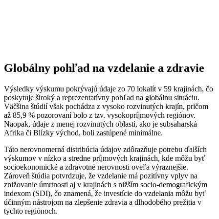
Globálny pohľad na vzdelanie a zdravie
Výsledky výskumu pokrývajú údaje zo 70 lokalít v 59 krajinách, čo
poskytuje široký a reprezentatívny pohľad na globálnu situáciu.
Väčšina štúdií však pochádza z vysoko rozvinutých krajín, pričom
až 85,9 % pozorovaní bolo z tzv. vysokopríjmových regiónov.
Naopak, údaje z menej rozvinutých oblastí, ako je subsaharská
Afrika či Blízky východ, boli zastúpené minimálne.
Táto nerovnomerná distribúcia údajov zdôrazňuje potrebu ďalších
výskumov v nízko a stredne príjmových krajinách, kde môžu byť
socioekonomické a zdravotné nerovnosti oveľa výraznejšie.
Zároveň štúdia potvrdzuje, že vzdelanie má pozitívny vplyv na
znižovanie úmrtnosti aj v krajinách s nižším socio-demografickým
indexom (SDI), čo znamená, že investície do vzdelania môžu byť
účinným nástrojom na zlepšenie zdravia a dlhodobého prežitia v
týchto regiónoch.