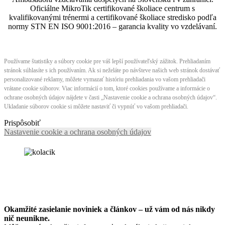
Oficiálne MikroTik certifikované školiace centrum s
kvalifikovanými trénermi ​​​​​​​​​​a certifikované školiace stredisko podľa
normy STN EN ISO 9001:2016 – garancia kvality vo vzdelávaní.
Používame štatistiky a súbory cookie pre váš lepší používateľský zážitok. Prehliadaním
stránok súhlasíte s ich používaním. Ak si neželáte po návšteve našich web stránok dostávať
personalizované reklamy, môžete vymazať históriu prehliadania vo vašom prehliadači
vrátane cookie súborov. Viac informácií o tom, ktoré cookies používame a informácie o
ochrane osobných údajov nájdete v časti „Nastavenie cookie a ochrana osobných údajov“.
Ukladanie súborov cookie si môžete nastaviť či vypnúť vo vašom prehliadači.
Prispôsobiť
Nastavenie cookie a ochrana osobných údajov
Okamžité zasielanie noviniek a článkov – u
ž vám od nás nikdy
nič neunikne.