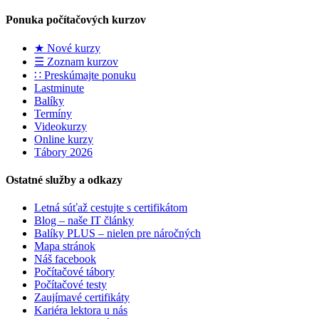
Ponuka počítačových kurzov
★ Nové kurzy
☰ Zoznam kurzov
∷ Preskúmajte ponuku
Lastminute
Balíky
Termíny
Videokurzy
Online kurzy
Tábory 2026
Ostatné služby a odkazy
Letná súťaž cestujte s certifikátom
Blog – naše IT články
Balíky PLUS – nielen pre náročných
Mapa stránok
Náš facebook
Počítačové tábory
Počítačové testy
Zaujímavé certifikáty
Kariéra lektora u nás