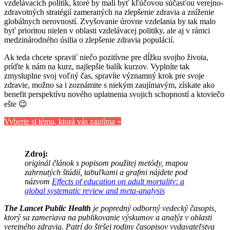
vzdelávacích politík, ktoré by mali byť kľúčovou súčasťou verejno-
zdravotných stratégií zameraných na zlepšenie zdravia a zníženie
globálnych nerovností. Zvyšovanie úrovne vzdelania by tak malo
byť prioritou nielen v oblasti vzdelávacej politiky, ale aj v rámci
medzinárodného úsilia o zlepšenie zdravia populácií.
Ak teda chcete spraviť niečo pozitívne pre dĺžku svojho života,
príďte k nám na kurz, najlepšie balík kurzov. Vyplníte tak
zmysluplne svoj voľný čas, spravíte významný krok pre svoje
zdravie, možno sa i zoznámite s niekým zaujímavým, získate ako
benefit perspektívu nového uplatnenia svojich schopností a ktoviečo
ešte 😉
Vyberte si tému, ktorá vás zaujíma »
Zdroj:
originál článok s popisom použitej metódy, mapou
zahrnutých štúdií, tabuľkami a grafmi nájdete pod
názvom
Effects of education on adult mortality: a
global systematic review and meta-analysis
The Lancet Public Health
je popredný odborný vedecký časopis,
ktorý sa zameriava na publikovanie výskumov a analýz v oblasti
verejného zdravia. Patrí do širšej rodiny časopisov vydavateľstva