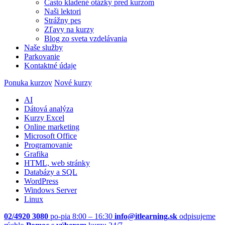
Často kladené otázky pred kurzom
Naši lektori
Strážny pes
Zľavy na kurzy
Blog zo sveta vzdelávania
Naše služby
Parkovanie
Kontaktné údaje
Ponuka kurzov
Nové kurzy
AI
Dátová analýza
Kurzy Excel
Online marketing
Microsoft Office
Programovanie
Grafika
HTML, web stránky
Databázy a SQL
WordPress
Windows Server
Linux
02/4920 3080
po-pia 8:00 – 16:30
info@itlearning.sk
odpisujeme