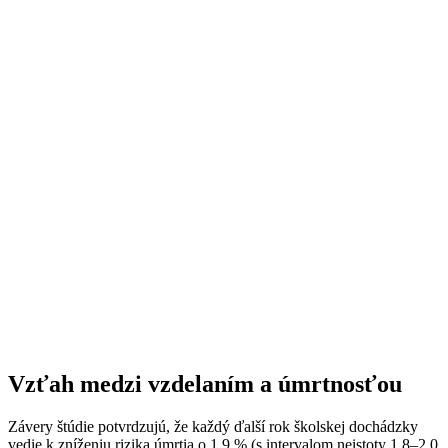
Vzťah medzi vzdelaním a úmrtnosťou
Závery štúdie potvrdzujú, že každý ďalší rok školskej dochádzky
vedie k zníženiu rizika úmrtia o 1,9 % (s intervalom neistoty 1,8–2,0