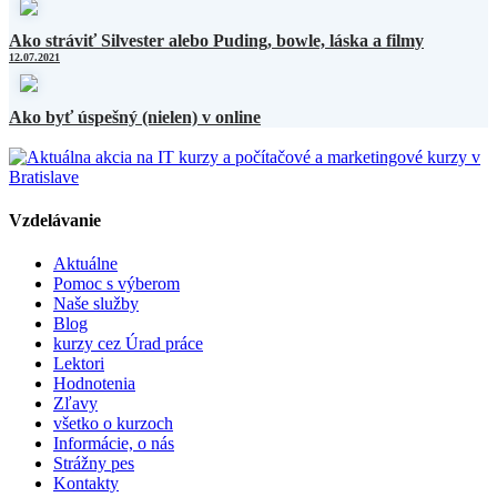
Ako stráviť Silvester alebo Puding, bowle, láska a filmy
12.07.2021
Ako byť úspešný (nielen) v online
Vzdelávanie
Aktuálne
Pomoc s výberom
Naše služby
Blog
kurzy cez Úrad práce
Lektori
Hodnotenia
Zľavy
všetko o kurzoch
Informácie, o nás
Strážny pes
Kontakty