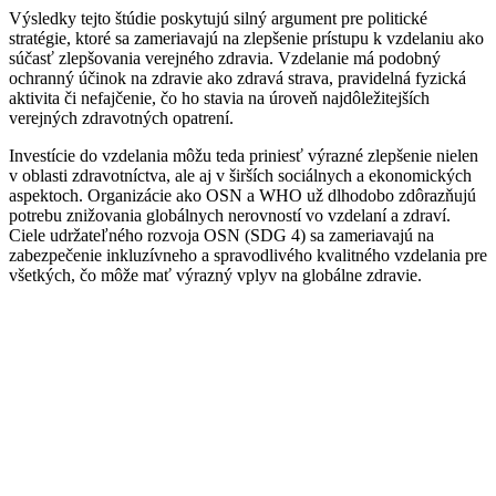
Výsledky tejto štúdie poskytujú silný argument pre politické
stratégie, ktoré sa zameriavajú na zlepšenie prístupu k vzdelaniu ako
súčasť zlepšovania verejného zdravia. Vzdelanie má podobný
ochranný účinok na zdravie ako zdravá strava, pravidelná fyzická
aktivita či nefajčenie, čo ho stavia na úroveň najdôležitejších
verejných zdravotných opatrení.
Investície do vzdelania môžu teda priniesť výrazné zlepšenie nielen
v oblasti zdravotníctva, ale aj v širších sociálnych a ekonomických
aspektoch. Organizácie ako OSN a WHO už dlhodobo zdôrazňujú
potrebu znižovania globálnych nerovností vo vzdelaní a zdraví.
Ciele udržateľného rozvoja OSN (SDG 4) sa zameriavajú na
zabezpečenie inkluzívneho a spravodlivého kvalitného vzdelania pre
všetkých, čo môže mať výrazný vplyv na globálne zdravie.