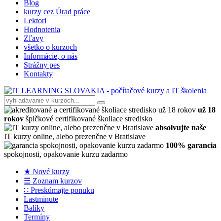
Blog
kurzy cez Úrad práce
Lektori
Hodnotenia
Zľavy
všetko o kurzoch
Informácie, o nás
Strážny pes
Kontakty
už 18
rokov
špičkové certifikované školiace stredisko
absolvujte naše
IT kurzy online, alebo prezenčne v Bratislave
100% garancia
spokojnosti, opakovanie kurzu zadarmo
★ Nové kurzy
☰ Zoznam kurzov
∷ Preskúmajte ponuku
Lastminute
Balíky
Termíny