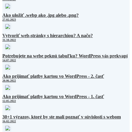
Ako uložiť .webp ako .jpg alebo .png?
27.02.2023
Vytvoriť web-stránky s hierarchiou? A načo?
31.10.2022
Potrebujete na webe peknú tabuľku? WordPress vás prekvapí
14.07.2022
Ako prijímať platby kartou vo WordPress - 2. časť
20.06.2022
Ako prijímať platby kartou vo WordPress - 1. časť
12.05.2022
30+1 výrazov, ktoré by ste mali poznať v súvislosti s webom
16.02.2022