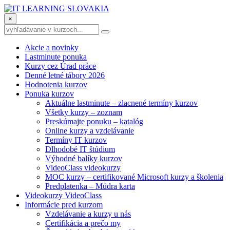
×
Akcie a novinky
Lastminute ponuka
Kurzy cez Úrad práce
Denné letné tábory 2026
Hodnotenia kurzov
Ponuka kurzov
Aktuálne lastminute – zlacnené termíny kurzov
Všetky kurzy – zoznam
Preskúmajte ponuku – katalóg
Online kurzy a vzdelávanie
Termíny IT kurzov
Dlhodobé IT štúdium
Výhodné balíky kurzov
VideoClass videokurzy
MOC kurzy – certifikované Microsoft kurzy a školenia
Predplatenka – Múdra karta
Videokurzy VideoClass
Informácie pred kurzom
Vzdelávanie a kurzy u nás
Certifikácia a prečo my