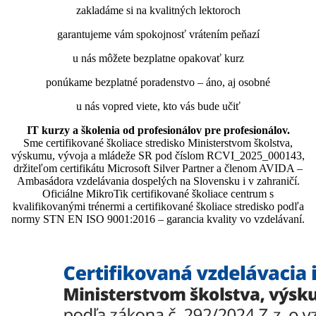
zakladáme si na kvalitných lektoroch
garantujeme vám spokojnosť vrátením peňazí
u nás môžete bezplatne opakovať kurz
ponúkame bezplatné poradenstvo – áno, aj osobné
u nás vopred viete, kto vás bude učiť
IT kurzy a školenia od profesionálov pre profesionálov.
Sme certifikované školiace stredisko Ministerstvom školstva,
výskumu, vývoja a mládeže SR pod číslom RCVI_2025_000143,
držiteľom certifikátu Microsoft Silver Partner a členom AVIDA –
Ambasádora vzdelávania dospelých na Slovensku i v zahraničí.​​​​​​​​​​​​​​​​
Oficiálne MikroTik certifikované školiace centrum s
kvalifikovanými trénermi ​​​​​​​​​​a certifikované školiace stredisko podľa
normy STN EN ISO 9001:2016 – garancia kvality vo vzdelávaní.