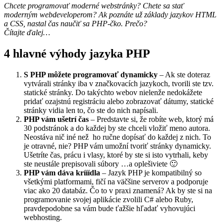
Chcete programovať moderné webstránky? Chete sa stať
moderným webdeveloperom? Ak poznáte už základy jazykov HTML
a CSS, nastal čas naučiť sa PHP-čko. Prečo?
Čítajte ďalej…
4 hlavné výhody jazyka PHP
S PHP môžete programovať dynamicky
– Ak ste doteraz
vytvárali stránky iba v značkovacích jazykoch, tvorili ste tzv.
statické stránky. Do takýchto webov nielenže nedokážete
pridať ozajstnú registráciu alebo zobrazovať dátumy, statické
stránky vidia len to, čo ste do nich napísali.
PHP vám ušetrí čas
– Predstavte si, že robíte web, ktorý má
30 podstránok a do každej by ste chceli vložiť meno autora.
Neostáva nič iné než ho ručne dopísať do každej z nich. To
je otravné, nie? PHP vám umožní tvoriť stránky dynamicky.
Ušetríte čas, prácu i vlasy, ktoré by ste si isto vytrhali, keby
ste neustále prepisovali súbory …a oplešiviete 🙂
PHP vám dáva krííídla
– Jazyk PHP je kompatibilný so
všetkými platformami, fičí na väčšine serverov a podporuje
viac ako 20 databáz. Čo to v praxi znamená? Ak by ste si na
programovanie svojej aplikácie zvolili C# alebo Ruby,
pravdepodobne sa vám bude ťažšie hľadať vyhovujúci
webhosting.