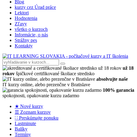
Blog
kurzy cez Úrad práce
Lektori
Hodnotenia
Zľavy
všetko o kurzoch
Informácie, o nás
Strážny pes
Kontakty
už 18
rokov
špičkové certifikované školiace stredisko
absolvujte naše
IT kurzy online, alebo prezenčne v Bratislave
100% garancia
spokojnosti, opakovanie kurzu zadarmo
★ Nové kurzy
☰ Zoznam kurzov
∷ Preskúmajte ponuku
Lastminute
Balíky
Termíny