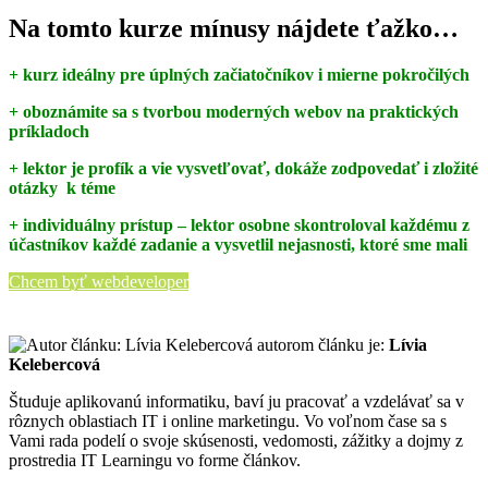
Na tomto kurze mínusy nájdete ťažko…
+ kurz ideálny pre úplných začiatočníkov i mierne pokročilých
+ oboznámite sa s tvorbou moderných webov na praktických
príkladoch
+ lektor je profík a vie vysvetľovať, dokáže zodpovedať i zložité
otázky k téme
+ individuálny prístup – lektor osobne skontroloval každému z
účastníkov každé zadanie a vysvetlil nejasnosti, ktoré sme mali
Chcem byť webdeveloper
autorom článku je:
Lívia
Kelebercová
Študuje aplikovanú informatiku, baví ju pracovať a vzdelávať sa v
rôznych oblastiach IT i online marketingu. Vo voľnom čase sa s
Vami rada podelí o svoje skúsenosti, vedomosti, zážitky a dojmy z
prostredia IT Learningu vo forme článkov.