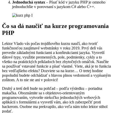
Jednoduchá syntax
– Písať kód v jazyku PHP je omnoho
jednoduchšie v porovnaní s jazykom C# alebo C++.
Čo sa dá naučiť na kurze programovania
PHP
Lektor Vlado vás počas trojdňového kurzu naučí, ako tvoriť
funkčnosťou zaujímavé webstránky v roku 2019. Prvý deň vás
prevedie základnými funkciami a konštrukciami jazyka. Vysvetlí
dátové typy, využitie premenných, pole, podmienky, cykly a to
všetko na praktických príkladoch bez zbytočných omáčok. Naučíte
sa používať vstavané funkcie a písať vlastné. Viete, aká je to funkcia
bez vedľajšieho efektu? Dozviete sa na kurze… O tretej hodine
popoludní budete odchádzať s hlavou plnou vedomostí a vypísaným
zošitom. A to nie ste ani v polovici!
Druhý a tretí deň bude na pohľad – podľa výsledku – poriadna
makačka. Oboznámite sa s objektovo-orientovaným
programovaním, vytvoríte niekoľko jednoduchých webových
aplikácii s formulármi a vysvetlí vám, ako ich zabezpečiť proti
hackerom. Osobne ma prekvapilo, ako veľa nám toho lektor stihol
podať.