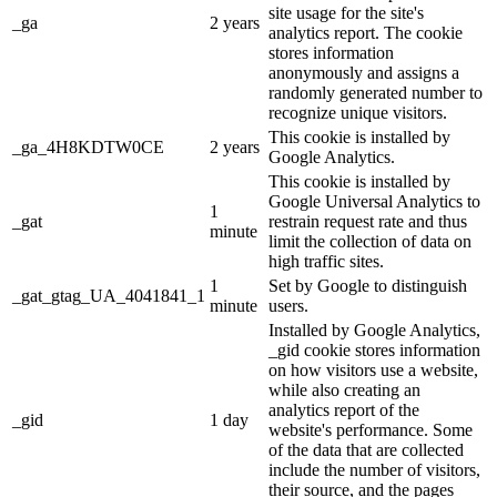
site usage for the site's
_ga
2 years
analytics report. The cookie
stores information
anonymously and assigns a
randomly generated number to
recognize unique visitors.
This cookie is installed by
_ga_4H8KDTW0CE
2 years
Google Analytics.
This cookie is installed by
Google Universal Analytics to
1
_gat
restrain request rate and thus
minute
limit the collection of data on
high traffic sites.
1
Set by Google to distinguish
_gat_gtag_UA_4041841_1
minute
users.
Installed by Google Analytics,
_gid cookie stores information
on how visitors use a website,
while also creating an
analytics report of the
_gid
1 day
website's performance. Some
of the data that are collected
include the number of visitors,
their source, and the pages