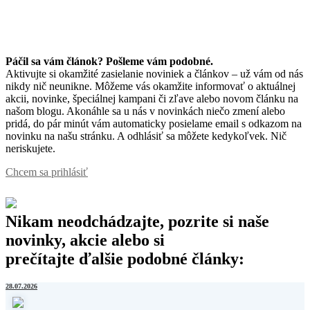
Páčil sa vám článok? Pošleme vám podobné.
Aktivujte si okamžité zasielanie noviniek a článkov – už vám od nás
nikdy nič neunikne. Môžeme vás okamžite informovať o aktuálnej
akcii, novinke, špeciálnej kampani či zľave alebo novom článku na
našom blogu. Akonáhle sa u nás v novinkách niečo zmení alebo
pridá, do pár minút vám automaticky posielame email s odkazom na
novinku na našu stránku. A odhlásiť sa môžete kedykoľvek. Nič
neriskujete.
Chcem sa prihlásiť
Nikam neodchádzajte, pozrite si naše
novinky, akcie alebo si
prečítajte ďalšie podobné články:
28.07.2026