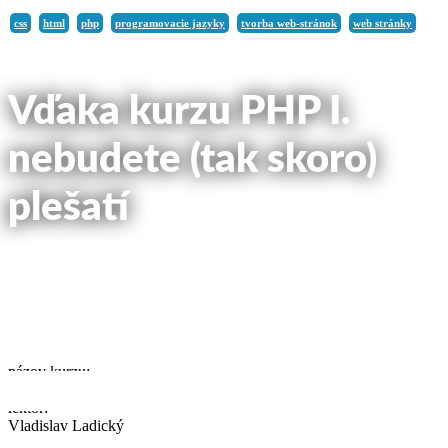
css
html
php
programovacie jazyky
tvorba web-stránok
web stránky
Vďaka kurzu PHP I.
nebudete (tak skoro)
plešatí
článok na blog uverejnený:
30. júna 2019
názov kurzu:
Počítačový kurz PHP I.
lektor:
Vladislav Ladický