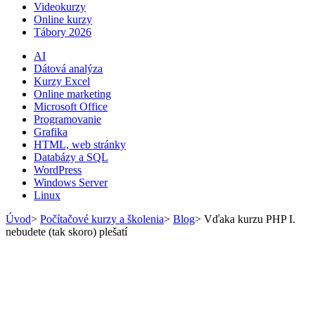
Videokurzy
Online kurzy
Tábory 2026
AI
Dátová analýza
Kurzy Excel
Online marketing
Microsoft Office
Programovanie
Grafika
HTML, web stránky
Databázy a SQL
WordPress
Windows Server
Linux
Úvod
>
Počítačové kurzy a školenia
>
Blog
>
Vďaka kurzu PHP I.
nebudete (tak skoro) plešatí