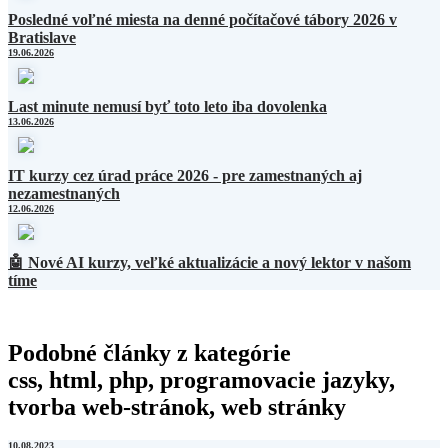
Posledné voľné miesta na denné počítačové tábory 2026 v
Bratislave
19.06.2026
Last minute nemusí byť toto leto iba dovolenka
13.06.2026
IT kurzy cez úrad práce 2026 - pre zamestnaných aj
nezamestnaných
12.06.2026
🤖 Nové AI kurzy, veľké aktualizácie a nový lektor v našom
tíme
Podobné články z kategórie
css, html, php, programovacie jazyky,
tvorba web-stránok, web stránky
10.08.2023