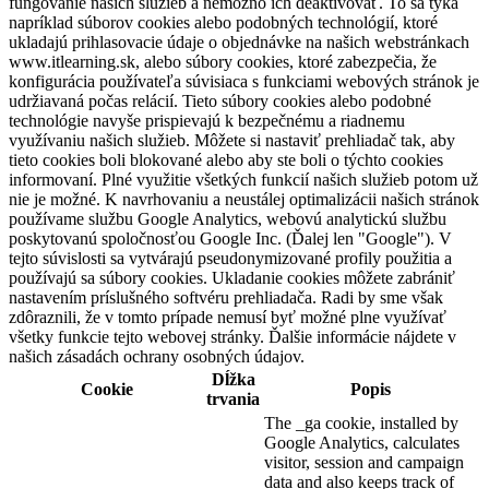
fungovanie našich služieb a nemožno ich deaktivovať. To sa týka
napríklad súborov cookies alebo podobných technológií, ktoré
ukladajú prihlasovacie údaje o objednávke na našich webstránkach
www.itlearning.sk, alebo súbory cookies, ktoré zabezpečia, že
konfigurácia používateľa súvisiaca s funkciami webových stránok je
udržiavaná počas relácií. Tieto súbory cookies alebo podobné
technológie navyše prispievajú k bezpečnému a riadnemu
využívaniu našich služieb. Môžete si nastaviť prehliadač tak, aby
tieto cookies boli blokované alebo aby ste boli o týchto cookies
informovaní. Plné využitie všetkých funkcií našich služieb potom už
nie je možné. K navrhovaniu a neustálej optimalizácii našich stránok
používame službu Google Analytics, webovú analytickú službu
poskytovanú spoločnosťou Google Inc. (Ďalej len "Google"). V
tejto súvislosti sa vytvárajú pseudonymizované profily použitia a
používajú sa súbory cookies. Ukladanie cookies môžete zabrániť
nastavením príslušného softvéru prehliadača. Radi by sme však
zdôraznili, že v tomto prípade nemusí byť možné plne využívať
všetky funkcie tejto webovej stránky. Ďalšie informácie nájdete v
našich zásadách ochrany osobných údajov.
Dĺžka
Cookie
Popis
trvania
The _ga cookie, installed by
Google Analytics, calculates
visitor, session and campaign
data and also keeps track of