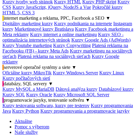
Kurzy tvorby web stránok
Kurzy HTML
Kurzy PHP skript
Kurzy
CSS
Kurzy JavaScript, jQuery, NodeJS a Vue
Pokročilé kurzy
HTML 5, CSS 3
internet marketing a reklama, PPC, Facebook a SEO
▼
Digitálny marketing kurzy
Kurzy podnikania na internete
Instagram
kurzy
Marketingové kurzy Bratislava
Kurzy Facebook marketingu a
Meta reklamy
Kurzy internet a online marketingu
Kurzy SEO -
optimalizácia internetových stránok
Kurzy Google Ads (AdWords)
Kurzy Youtube marketing
Kurzy Copywriting
Platená reklama na
Facebooku (FB) - kurzy Meta Ads
Kurzy marketingu na sociálnych
sieťach
Platená reklama na sociálnych sieťach
Kurzy Google
reklamy
serverové operačné systémy a siete
▼
Oficiálne kurzy MikroTik
Kurzy Windows Server
Kurzy Linux
Kurzy počítačových sietí
databázy, SQL servery
▼
Kurzy MySQL a MariaDB
Dátová analýza kurzy
Databázové kurzy
Kurzy SQL
Kurzy Oracle
Kurzy Microsoft SQL Server
programovacie jazyky, testovanie softvéru
▼
Kurzy testovania softwaru, kurzy pre testerov
Kurzy programovania
Java
Kurzy Python
Kurzy programovania a programovacie jazyky
Aktuálne
Pomoc s výberom
Naše služby