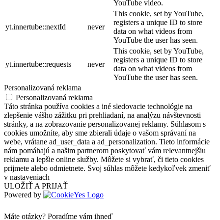
YouTube video.
This cookie, set by YouTube,
registers a unique ID to store
yt.innertube::nextId
never
data on what videos from
YouTube the user has seen.
This cookie, set by YouTube,
registers a unique ID to store
yt.innertube::requests
never
data on what videos from
YouTube the user has seen.
Personalizovaná reklama
Personalizovaná reklama
Táto stránka používa cookies a iné sledovacie technológie na
zlepšenie vášho zážitku pri prehliadaní, na analýzu návštevnosti
stránky, a na zobrazovanie personalizovanej reklamy. Súhlasom s
cookies umožníte, aby sme zbierali údaje o vašom správaní na
webe, vrátane ad_user_data a ad_personalization. Tieto informácie
nám pomáhajú a našim partnerom poskytovať vám relevantnejšiu
reklamu a lepšie online služby. Môžete si vybrať, či tieto cookies
prijmete alebo odmietnete. Svoj súhlas môžete kedykoľvek zmeniť
v nastaveniach
ULOŽIŤ A PRIJAŤ
Powered by
Máte otázky?
Poradíme vám ihneď