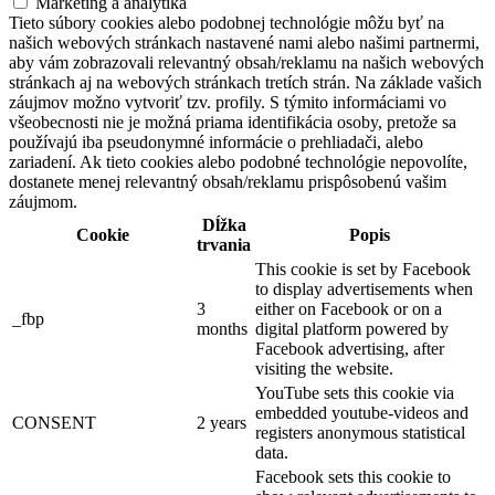
Marketing a analytika
Tieto súbory cookies alebo podobnej technológie môžu byť na
našich webových stránkach nastavené nami alebo našimi partnermi,
aby vám zobrazovali relevantný obsah/reklamu na našich webových
stránkach aj na webových stránkach tretích strán. Na základe vašich
záujmov možno vytvoriť tzv. profily. S týmito informáciami vo
všeobecnosti nie je možná priama identifikácia osoby, pretože sa
používajú iba pseudonymné informácie o prehliadači, alebo
zariadení. Ak tieto cookies alebo podobné technológie nepovolíte,
dostanete menej relevantný obsah/reklamu prispôsobenú vašim
záujmom.
Dĺžka
Cookie
Popis
trvania
This cookie is set by Facebook
to display advertisements when
3
either on Facebook or on a
_fbp
months
digital platform powered by
Facebook advertising, after
visiting the website.
YouTube sets this cookie via
embedded youtube-videos and
CONSENT
2 years
registers anonymous statistical
data.
Facebook sets this cookie to