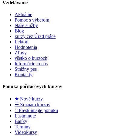
Vzdelávanie
Aktuálne
Pomoc s výberom
Naše služby
Blog
kurzy cez Úrad práce
Lektori
Hodnotenia
Zľavy
všetko o kurzoch
Informácie, o nás
Strážny pes
Kontakty
Ponuka počítačových kurzov
★ Nové kurzy
☰ Zoznam kurzov
∷ Preskúmajte ponuku
Lastminute
Balíky
Termíny
Videokurzy