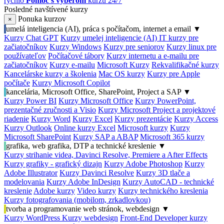
rýchlo
Pomoc s výberom
kurzu 24/7
Posledné navštívené kurzy
Ponuka kurzov
×
umelá inteligencia (AI), práca s počítačom, internet a email
▼
Kurzy Chat GPT
Kurzy umelej inteligencie (AI)
IT kurzy pre
začiatočníkov
Kurzy Windows
Kurzy pre seniorov
Kurzy linux pre
používateľov
Počítačové tábory
Kurzy internetu a e-mailu pre
začiatočníkov
Kurzy e-mailu
Microsoft Kurzy
Rekvalifikačné kurzy
Kancelárske kurzy a školenia
Mac OS kurzy
Kurzy pre Apple
počítače
Kurzy Microsoft Copilot
kancelária, Microsoft Office, SharePoint, Project a SAP
▼
Kurzy Power BI
Kurzy Microsoft Office
Kurzy PowerPoint,
prezentačné zručnosti a Visio
Kurzy Microsoft Project a projektové
riadenie
Kurzy Word
Kurzy Excel
Kurzy prezentácie
Kurzy Access
Kurzy Outlook
Online kurzy Excel
Microsoft kurzy
Kurzy
Microsoft SharePoint
Kurzy SAP a ABAP
Microsoft 365 kurzy
grafika, web grafika, DTP a technické kreslenie
▼
Kurzy strihanie videa, Davinci Resolve, Premiere a After Effects
Kurzy grafiky - grafický dizajn
Kurzy Adobe Photoshop
Kurzy
Adobe Illustrator
Kurzy Davinci Resolve
Kurzy 3D tlače a
modelovania
Kurzy Adobe InDesign
Kurzy AutoCAD - technické
kreslenie
Adobe kurzy
Video kurzy
Kurzy technického kreslenia
Kurzy fotografovania (mobilom, zrkadlovkou)
tvorba a programovanie web stránok, webdesign
▼
Kurzy WordPress
Kurzy webdesign
Front-End Developer kurzy