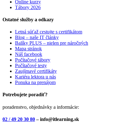
Online kurzy
Tábory 2026
Ostatné služby a odkazy
Letná súťaž cestujte s certifikátom
Blog – naše IT články
Balíky PLUS – nielen pre náročných
Mapa stránok
Náš facebook
Počítačové tábory
Počítačové testy
Zaujímavé certifikáty
Kariéra lektora u nás
Ponuka na prenájom
Potrebujete poradiť?
poradenstvo, objednávky a informácie:
02 / 49 20 30 80
– info@itlearning.sk