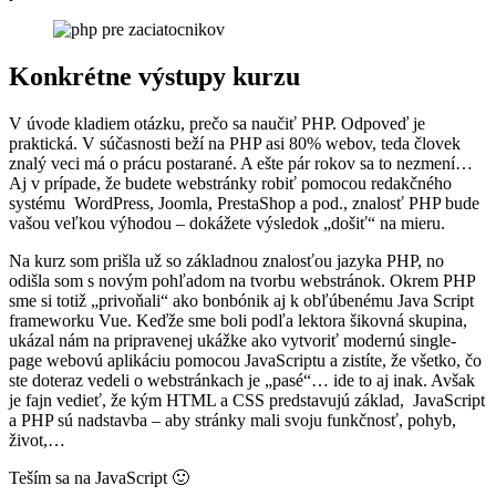
Konkrétne výstupy kurzu
V úvode kladiem otázku, prečo sa naučiť PHP. Odpoveď je
praktická. V súčasnosti beží na PHP asi 80% webov, teda človek
znalý veci má o prácu postarané. A ešte pár rokov sa to nezmení…
Aj v prípade, že budete webstránky robiť pomocou redakčného
systému WordPress, Joomla, PrestaShop a pod., znalosť PHP bude
vašou veľkou výhodou – dokážete výsledok „došiť“ na mieru.
Na kurz som prišla už so základnou znalosťou jazyka PHP, no
odišla som s novým pohľadom na tvorbu webstránok. Okrem PHP
sme si totiž „privoňali“ ako bonbónik aj k obľúbenému Java Script
frameworku Vue. Keďže sme boli podľa lektora šikovná skupina,
ukázal nám na pripravenej ukážke ako vytvoriť modernú single-
page webovú aplikáciu pomocou JavaScriptu a zistíte, že všetko, čo
ste doteraz vedeli o webstránkach je „pasé“… ide to aj inak. Avšak
je fajn vedieť, že kým HTML a CSS predstavujú základ, JavaScript
a PHP sú nadstavba – aby stránky mali svoju funkčnosť, pohyb,
život,…
Teším sa na JavaScript 🙂