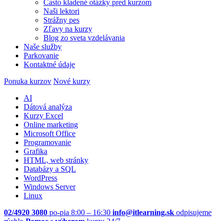
Často kladené otázky pred kurzom
Naši lektori
Strážny pes
Zľavy na kurzy
Blog zo sveta vzdelávania
Naše služby
Parkovanie
Kontaktné údaje
Ponuka kurzov
Nové kurzy
AI
Dátová analýza
Kurzy Excel
Online marketing
Microsoft Office
Programovanie
Grafika
HTML, web stránky
Databázy a SQL
WordPress
Windows Server
Linux
02/4920 3080
po-pia 8:00 – 16:30
info@itlearning.sk
odpisujeme