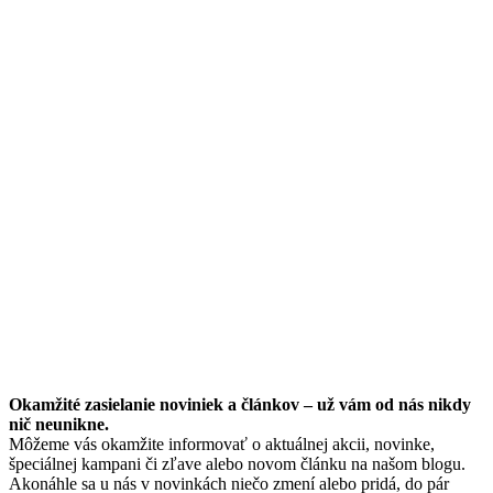
Okamžité zasielanie noviniek a článkov – u
ž vám od nás nikdy
nič neunikne.
Môžeme vás okamžite informovať o aktuálnej akcii, novinke,
špeciálnej kampani či zľave alebo novom článku na našom blogu.
Akonáhle sa u nás v novinkách niečo zmení alebo pridá, do pár