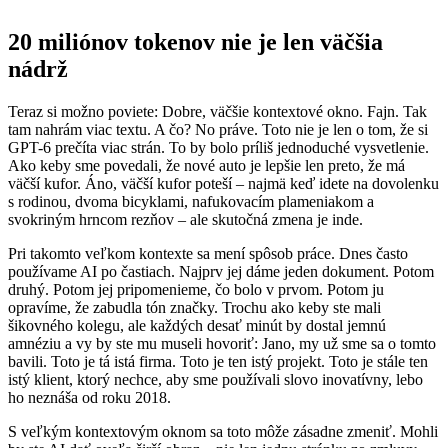
20 miliónov tokenov nie je len väčšia
nádrž
Teraz si možno poviete: Dobre, väčšie kontextové okno. Fajn. Tak
tam nahrám viac textu. A čo? No práve. Toto nie je len o tom, že si
GPT-6 prečíta viac strán. To by bolo príliš jednoduché vysvetlenie.
Ako keby sme povedali, že nové auto je lepšie len preto, že má
väčší kufor. Áno, väčší kufor poteší – najmä keď idete na dovolenku
s rodinou, dvoma bicyklami, nafukovacím plameniakom a
svokriným hrncom rezňov – ale skutočná zmena je inde.
Pri takomto veľkom kontexte sa mení spôsob práce. Dnes často
používame AI po častiach. Najprv jej dáme jeden dokument. Potom
druhý. Potom jej pripomenieme, čo bolo v prvom. Potom ju
opravíme, že zabudla tón značky. Trochu ako keby ste mali
šikovného kolegu, ale každých desať minút by dostal jemnú
amnéziu a vy by ste mu museli hovoriť: Jano, my už sme sa o tomto
bavili. Toto je tá istá firma. Toto je ten istý projekt. Toto je stále ten
istý klient, ktorý nechce, aby sme používali slovo inovatívny, lebo
ho neznáša od roku 2018.
S veľkým kontextovým oknom sa toto môže zásadne zmeniť. Mohli