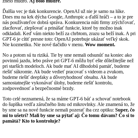
znelo múdro.
Aj bolo múdre.
Ďalšia vec je tlak konkurencie. OpenAI už nie je samo na lúke.
Dnes mu na krk dýcha Google, Anthropic a ďalší hráči – a to je pre
nás používateľov dobrá správa. Konkurencia núti firmy zrýchľovať,
zlacňovať, zlepšovať a prinášať funkcie, ktoré by možno inak
odkladali. Keď vám niekto beží za chrbtom, zrazu sa beží inak. A pri
GPT-6 je cítiť presne toto: OpenAI potrebuje ukázať veľký skok.
Nie kozmetiku. Nie nové tlačidlo v menu.
Wow moment.
No a potom sú tu riziká. Tie by sme nemali odsunúť na koniec ako
povinnú jazdu, lebo práve pri GPT-6 môžu byť ešte dôležitejšie než
pri starších modeloch. Ak bude mať AI dlhodobú pamäť, budeme
riešiť súkromie. Ak bude vedieť pracovať s videom a zvukom,
budeme riešiť deepfaky a dôveryhodnosť obsahu. Ak bude
samostatnejšie vykonávať úlohy, budeme riešiť kontrolu,
zodpovednosť a bezpečnostné brzdy.
Toto celé neznamená, že sa máme GPT-6 báť a schovať notebook
do šuplíka vedľa záručného listu od mikrovlnky. Ale znamená to, že
by sme sa na nové funkcie nemali pozerať iba cez optiku:
Super, čo
mi to ušetrí? Mali by sme sa pýtať aj: Čo tomu dávam? Čo si to
pamätá? Kto to kontroluje?