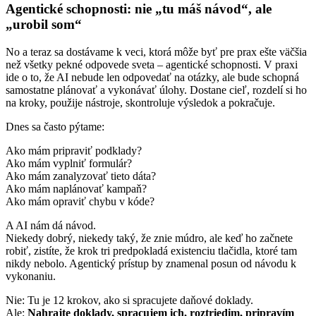
Agentické schopnosti: nie „tu máš návod“, ale
„urobil som“
No a teraz sa dostávame k veci, ktorá môže byť pre prax ešte väčšia
než všetky pekné odpovede sveta – agentické schopnosti. V praxi
ide o to, že AI nebude len odpovedať na otázky, ale bude schopná
samostatne plánovať a vykonávať úlohy. Dostane cieľ, rozdelí si ho
na kroky, použije nástroje, skontroluje výsledok a pokračuje.
Dnes sa často pýtame:
Ako mám pripraviť podklady?
Ako mám vyplniť formulár?
Ako mám zanalyzovať tieto dáta?
Ako mám naplánovať kampaň?
Ako mám opraviť chybu v kóde?
A AI nám dá návod.
Niekedy dobrý, niekedy taký, že znie múdro, ale keď ho začnete
robiť, zistíte, že krok tri predpokladá existenciu tlačidla, ktoré tam
nikdy nebolo. Agentický prístup by znamenal posun od návodu k
vykonaniu.
Nie: Tu je 12 krokov, ako si spracujete daňové doklady.
Ale:
Nahrajte doklady, spracujem ich, roztriedim, pripravím