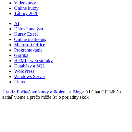
Videokurzy
Online kurzy
Tábory 2026
AI
Dátová analýza
Kurzy Excel
Online marketing
Microsoft Office
Programovanie
Grafika
HTML, web stránky
Databázy a SQL
WordPress
Windows Server
Linux
Úvod
>
Počítačové kurzy a školenia
>
Blog
>
AI Chat GPT-6: čo
zatiaľ vieme a prečo môže ísť o poriadny skok