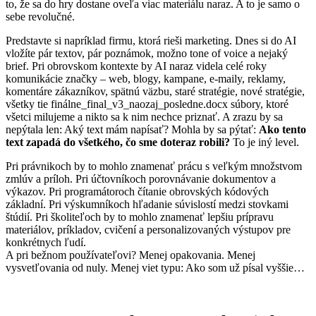
to, že sa do hry dostane oveľa viac materiálu naraz. A to je samo o
sebe revolučné.
Predstavte si napríklad firmu, ktorá rieši marketing. Dnes si do AI
vložíte pár textov, pár poznámok, možno tone of voice a nejaký
brief. Pri obrovskom kontexte by AI naraz videla celé roky
komunikácie značky – web, blogy, kampane, e-maily, reklamy,
komentáre zákazníkov, spätnú väzbu, staré stratégie, nové stratégie,
všetky tie finálne_final_v3_naozaj_posledne.docx súbory, ktoré
všetci milujeme a nikto sa k nim nechce priznať. A zrazu by sa
nepýtala len: Aký text mám napísať? Mohla by sa pýtať:
Ako tento
text zapadá do všetkého, čo sme doteraz robili?
To je iný level.
Pri právnikoch by to mohlo znamenať prácu s veľkým množstvom
zmlúv a príloh. Pri účtovníkoch porovnávanie dokumentov a
výkazov. Pri programátoroch čítanie obrovských kódových
základní. Pri výskumníkoch hľadanie súvislostí medzi stovkami
štúdií. Pri školiteľoch by to mohlo znamenať lepšiu prípravu
materiálov, príkladov, cvičení a personalizovaných výstupov pre
konkrétnych ľudí.
A pri bežnom používateľovi? Menej opakovania. Menej
vysvetľovania od nuly. Menej viet typu: Ako som už písal vyššie…