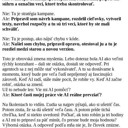
súhrn a označím veci, ktoré treba skontrolovať.
Nie: Tu je stratégia kampane.
Ale:
Pripravil som návrh kampane, rozdelil cieľovky, vytvoril
texty, navrhol rozpočty a tu sú tri veci, ktoré by ste mali
schváliť.
Nie: Tu je postup, ako nájsť chybu v kóde.
Ale:
Našiel som chybu, pripravil opravu, otestoval ju a tu je
rozdiel medzi starou a novou verziou.
Toto je obrovská zmena myslenia. Lebo doteraz bola AI ako veľmi
rýchly konzultant – dali ste otázku, dostali ste odpoveď. Pri
agentoch sa z nej môže stať vykonávateľ. A tu sa dostávame k
momentu, ktorý bude pre veľa ľudí nepríjemný aj fascinujúci
zároveň. Keď AI radí, stále máte pocit, že robíte vy. Keď AI začne
robiť, otázka sa zmení.
Už to nebude len: Vie mi AI pomôcť?
Ale:
Ktoré časti mojej práce vie AI reálne prevziať?
Na školeniach to vidím. Ľudia sa najprv pýtajú, ako si ušetriť čas.
Potom zistia, že sa dá ušetriť veľa času. A potom príde tichá
chvíľka, keď si niekto uvedomí: Počkať, ak toto robím ja tri hodiny
a AI mi to pripraví za päť minút, čo presne bude moja hodnota?
Výborná otázka. A odpoveď podľa mňa nie je, že človek zmizne.