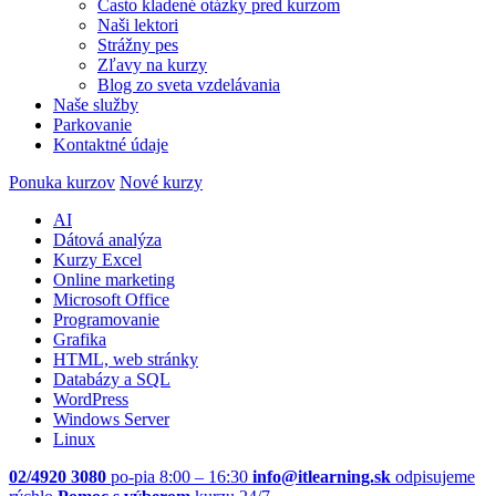
Často kladené otázky pred kurzom
Naši lektori
Strážny pes
Zľavy na kurzy
Blog zo sveta vzdelávania
Naše služby
Parkovanie
Kontaktné údaje
Ponuka kurzov
Nové kurzy
AI
Dátová analýza
Kurzy Excel
Online marketing
Microsoft Office
Programovanie
Grafika
HTML, web stránky
Databázy a SQL
WordPress
Windows Server
Linux
02/4920 3080
po-pia 8:00 – 16:30
info@itlearning.sk
odpisujeme