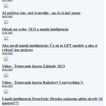
11.07.2025
AI počúva viac, než si myslíte - na čo si dať pozor
30.05.2025
Obsah na webe, SEO a umelá inteligencia
12.05.2025
Ako myslí umelá inteligencia: Čo sú to GPT modely a ako si
vybrať ten správny
16.03.2025
Video - Testovanie kurzu Základy SEO
20.02.2025
Video - Testovanie kurzu Raketový Copywriting V.
04.02.2025
Umelá inteligencia DeepSeek: Hrozba zadarmo alebo skvelý AI
nástroj???