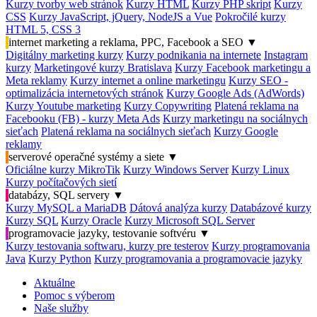
Kurzy tvorby web stránok
Kurzy HTML
Kurzy PHP skript
Kurzy
CSS
Kurzy JavaScript, jQuery, NodeJS a Vue
Pokročilé kurzy
HTML 5, CSS 3
internet marketing a reklama, PPC, Facebook a SEO
▼
Digitálny marketing kurzy
Kurzy podnikania na internete
Instagram
kurzy
Marketingové kurzy Bratislava
Kurzy Facebook marketingu a
Meta reklamy
Kurzy internet a online marketingu
Kurzy SEO -
optimalizácia internetových stránok
Kurzy Google Ads (AdWords)
Kurzy Youtube marketing
Kurzy Copywriting
Platená reklama na
Facebooku (FB) - kurzy Meta Ads
Kurzy marketingu na sociálnych
sieťach
Platená reklama na sociálnych sieťach
Kurzy Google
reklamy
serverové operačné systémy a siete
▼
Oficiálne kurzy MikroTik
Kurzy Windows Server
Kurzy Linux
Kurzy počítačových sietí
databázy, SQL servery
▼
Kurzy MySQL a MariaDB
Dátová analýza kurzy
Databázové kurzy
Kurzy SQL
Kurzy Oracle
Kurzy Microsoft SQL Server
programovacie jazyky, testovanie softvéru
▼
Kurzy testovania softwaru, kurzy pre testerov
Kurzy programovania
Java
Kurzy Python
Kurzy programovania a programovacie jazyky
Aktuálne
Pomoc s výberom
Naše služby