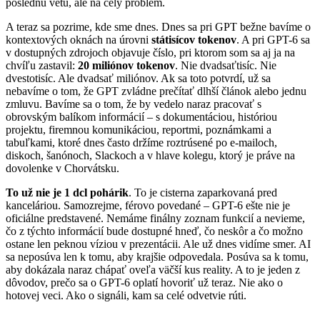
poslednú vetu, ale na celý problém.
A teraz sa pozrime, kde sme dnes. Dnes sa pri GPT bežne bavíme o
kontextových oknách na úrovni
státisícov tokenov
. A pri GPT-6 sa
v dostupných zdrojoch objavuje číslo, pri ktorom som sa aj ja na
chvíľu zastavil:
20 miliónov tokenov
. Nie dvadsaťtisíc. Nie
dvestotisíc. Ale dvadsať miliónov. Ak sa toto potvrdí, už sa
nebavíme o tom, že GPT zvládne prečítať dlhší článok alebo jednu
zmluvu. Bavíme sa o tom, že by vedelo naraz pracovať s
obrovským balíkom informácií – s dokumentáciou, históriou
projektu, firemnou komunikáciou, reportmi, poznámkami a
tabuľkami, ktoré dnes často držíme roztrúsené po e-mailoch,
diskoch, šanónoch, Slackoch a v hlave kolegu, ktorý je práve na
dovolenke v Chorvátsku.
To už nie je 1 dcl pohárik
. To je cisterna zaparkovaná pred
kanceláriou. Samozrejme, férovo povedané – GPT-6 ešte nie je
oficiálne predstavené. Nemáme finálny zoznam funkcií a nevieme,
čo z týchto informácií bude dostupné hneď, čo neskôr a čo možno
ostane len peknou víziou v prezentácii. Ale už dnes vidíme smer. AI
sa neposúva len k tomu, aby krajšie odpovedala. Posúva sa k tomu,
aby dokázala naraz chápať oveľa väčší kus reality. A to je jeden z
dôvodov, prečo sa o GPT-6 oplatí hovoriť už teraz. Nie ako o
hotovej veci. Ako o signáli, kam sa celé odvetvie rúti.