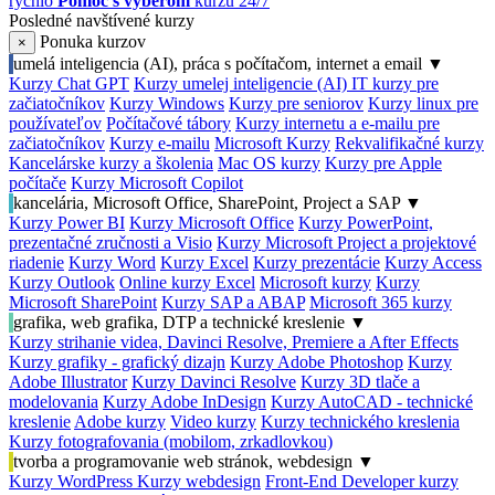
rýchlo
Pomoc s výberom
kurzu 24/7
Posledné navštívené kurzy
Ponuka kurzov
×
umelá inteligencia (AI), práca s počítačom, internet a email
▼
Kurzy Chat GPT
Kurzy umelej inteligencie (AI)
IT kurzy pre
začiatočníkov
Kurzy Windows
Kurzy pre seniorov
Kurzy linux pre
používateľov
Počítačové tábory
Kurzy internetu a e-mailu pre
začiatočníkov
Kurzy e-mailu
Microsoft Kurzy
Rekvalifikačné kurzy
Kancelárske kurzy a školenia
Mac OS kurzy
Kurzy pre Apple
počítače
Kurzy Microsoft Copilot
kancelária, Microsoft Office, SharePoint, Project a SAP
▼
Kurzy Power BI
Kurzy Microsoft Office
Kurzy PowerPoint,
prezentačné zručnosti a Visio
Kurzy Microsoft Project a projektové
riadenie
Kurzy Word
Kurzy Excel
Kurzy prezentácie
Kurzy Access
Kurzy Outlook
Online kurzy Excel
Microsoft kurzy
Kurzy
Microsoft SharePoint
Kurzy SAP a ABAP
Microsoft 365 kurzy
grafika, web grafika, DTP a technické kreslenie
▼
Kurzy strihanie videa, Davinci Resolve, Premiere a After Effects
Kurzy grafiky - grafický dizajn
Kurzy Adobe Photoshop
Kurzy
Adobe Illustrator
Kurzy Davinci Resolve
Kurzy 3D tlače a
modelovania
Kurzy Adobe InDesign
Kurzy AutoCAD - technické
kreslenie
Adobe kurzy
Video kurzy
Kurzy technického kreslenia
Kurzy fotografovania (mobilom, zrkadlovkou)
tvorba a programovanie web stránok, webdesign
▼
Kurzy WordPress
Kurzy webdesign
Front-End Developer kurzy