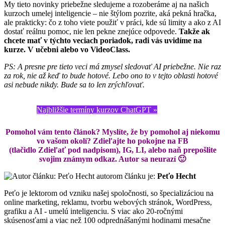
My tieto novinky priebežne sledujeme a rozoberáme aj na našich
kurzoch umelej inteligencie – nie štýlom pozrite, aká pekná hračka,
ale prakticky: čo z toho viete použiť v práci, kde sú limity a ako z AI
dostať reálnu pomoc, nie len pekne znejúce odpovede.
Takže ak
chcete mať v týchto veciach poriadok, radi vás uvidíme na
kurze. V učebni alebo vo VideoClass.
PS: A presne pre tieto veci má zmysel sledovať AI priebežne. Nie raz
za rok, nie až keď to bude hotové. Lebo ono to v tejto oblasti hotové
asi nebude nikdy. Bude sa to len zrýchľovať.
Najbližšie termíny kurzov ChatGPT »
Pomohol vám tento článok? Myslíte, že by pomohol aj niekomu
vo vašom okolí? Zdieľajte ho pokojne na FB
(tlačidlo Zdieľať pod nadpisom), IG, LI, alebo naň prepošlite
svojim známym odkaz. Autor sa neurazí 🙂
autorom článku je:
Peťo Hecht
Peťo je lektorom od vzniku našej spoločnosti, so špecializáciou na
online marketing, reklamu, tvorbu webových stránok, WordPress,
grafiku a AI - umelú inteligenciu. S viac ako 20-ročnými
skúsenosťami a viac než 100 odprednášanými hodinami mesačne