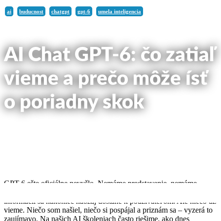
ai
buducnost
chatgpt
gpt-6
umela inteligencia
AI Chat GPT-6: čo zatiaľ
vieme a prečo môže ísť
o poriadny skok
článok na blog uverejnený:
24. júna 2026
GPT-6 ešte oficiálne nevyšlo. Nemáme predstavenie, nemáme
finálny zoznam funkcií a nemáme ani istotu, čo všetko z dnešných
informácií sa nakoniec naozaj dostane k používateľom. Ale niečo už
vieme. Niečo som našiel, niečo si pospájal a priznám sa – vyzerá to
zaujímavo. Na našich AI školeniach často riešime, ako dnes