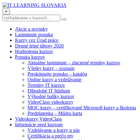
×
Akcie a novinky
Lastminute ponuka
Kurzy cez Úrad práce
Denné letné tábory 2026
Hodnotenia kurzov
Ponuka kurzov
Aktuálne lastminute – zlacnené termíny kurzov
Všetky kurzy – zoznam
Preskúmajte ponuku – katalóg
Online kurzy a vzdelávanie
Termíny IT kurzov
Dlhodobé IT štúdium
Výhodné balíky kurzov
VideoClass videokurzy
MOC kurzy – certifikované Microsoft kurzy a školenia
Predplatenka – Múdra karta
Videokurzy VideoClass
Informácie pred kurzom
Vzdelávanie a kurzy u nás
Certifikácia a prečo my