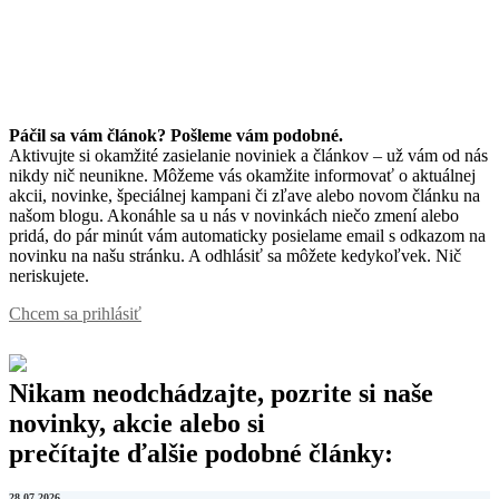
Páčil sa vám článok? Pošleme vám podobné.
Aktivujte si okamžité zasielanie noviniek a článkov – už vám od nás
nikdy nič neunikne. Môžeme vás okamžite informovať o aktuálnej
akcii, novinke, špeciálnej kampani či zľave alebo novom článku na
našom blogu. Akonáhle sa u nás v novinkách niečo zmení alebo
pridá, do pár minút vám automaticky posielame email s odkazom na
novinku na našu stránku. A odhlásiť sa môžete kedykoľvek. Nič
neriskujete.
Chcem sa prihlásiť
Nikam neodchádzajte, pozrite si naše
novinky, akcie alebo si
prečítajte ďalšie podobné články:
28.07.2026