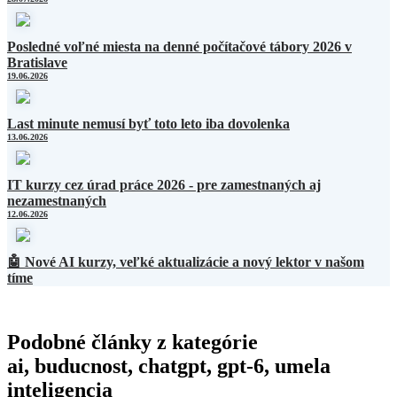
Posledné voľné miesta na denné počítačové tábory 2026 v
Bratislave
19.06.2026
Last minute nemusí byť toto leto iba dovolenka
13.06.2026
IT kurzy cez úrad práce 2026 - pre zamestnaných aj
nezamestnaných
12.06.2026
🤖 Nové AI kurzy, veľké aktualizácie a nový lektor v našom
tíme
Podobné články z kategórie
ai, buducnost, chatgpt, gpt-6, umela
inteligencia