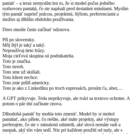
pamäť – a teraz nemyslím len to, že si model počas jedného
rozhovoru pamätá, čo ste napísali pred desiatimi minútami. Myslím
tým pamäť naprieč prácou, projektmi, štýlom, preferenciami a
možno aj dlhším obdobím používania.
Dnes musíte často začínať odznova.
Píš po slovensky.
Môj štýl je taký a taký.
Nepoužívaj tieto frázy.
Moja cieľová skupina sú podnikatelia.
Toto je značka.
Toto nerob.
Toto sme už skúšali.
Toto klient nechce.
Toto znie príliš americky.
Toto je ako z LinkedInu po troch espressách, prosím ťa, uber,…
A GPT prikyvuje. Teda neprikyvuje, ale tvári sa textovo ochotne. A
potom o pár dní začínate znova.
Dlhodobá pamäť by mohla toto zmeniť. Model by si mohol
pamätať, ako píšete, čo riešite, aké máte projekty, aké výstupy
preferujete, čo ste v minulosti odmietli, aké slová nemáte radi a
naopak, aký tón vám sedí. Nie pri každom použití od nuly, ale s