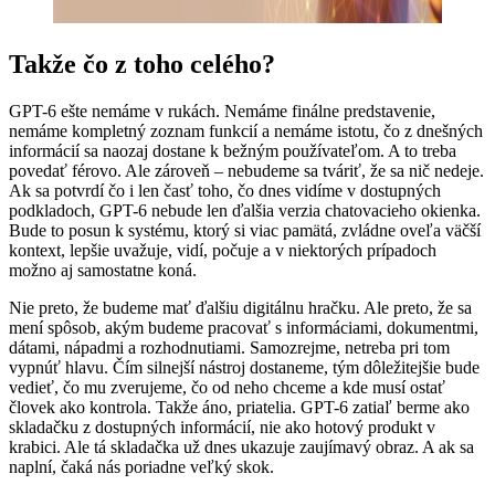
Takže čo z toho celého?
GPT-6 ešte nemáme v rukách. Nemáme finálne predstavenie,
nemáme kompletný zoznam funkcií a nemáme istotu, čo z dnešných
informácií sa naozaj dostane k bežným používateľom. A to treba
povedať férovo. Ale zároveň – nebudeme sa tváriť, že sa nič nedeje.
Ak sa potvrdí čo i len časť toho, čo dnes vidíme v dostupných
podkladoch, GPT-6 nebude len ďalšia verzia chatovacieho okienka.
Bude to posun k systému, ktorý si viac pamätá, zvládne oveľa väčší
kontext, lepšie uvažuje, vidí, počuje a v niektorých prípadoch
možno aj samostatne koná.
Nie preto, že budeme mať ďalšiu digitálnu hračku. Ale preto, že sa
mení spôsob, akým budeme pracovať s informáciami, dokumentmi,
dátami, nápadmi a rozhodnutiami. Samozrejme, netreba pri tom
vypnúť hlavu. Čím silnejší nástroj dostaneme, tým dôležitejšie bude
vedieť, čo mu zverujeme, čo od neho chceme a kde musí ostať
človek ako kontrola. Takže áno, priatelia. GPT-6 zatiaľ berme ako
skladačku z dostupných informácií, nie ako hotový produkt v
krabici. Ale tá skladačka už dnes ukazuje zaujímavý obraz. A ak sa
naplní, čaká nás poriadne veľký skok.