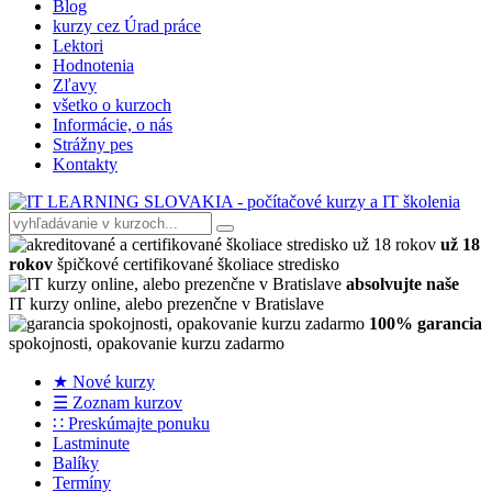
Blog
kurzy cez Úrad práce
Lektori
Hodnotenia
Zľavy
všetko o kurzoch
Informácie, o nás
Strážny pes
Kontakty
už 18
rokov
špičkové certifikované školiace stredisko
absolvujte naše
IT kurzy online, alebo prezenčne v Bratislave
100% garancia
spokojnosti, opakovanie kurzu zadarmo
★ Nové kurzy
☰ Zoznam kurzov
∷ Preskúmajte ponuku
Lastminute
Balíky
Termíny