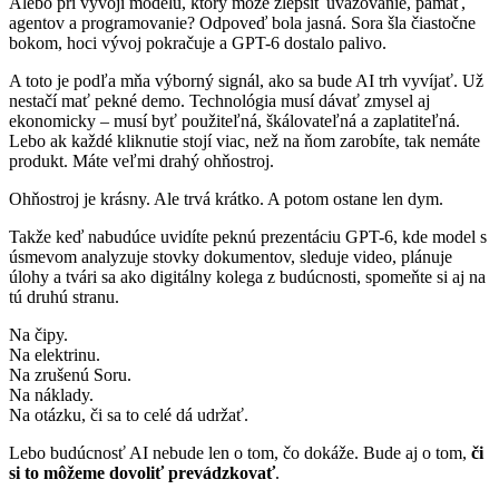
Alebo pri vývoji modelu, ktorý môže zlepšiť uvažovanie, pamäť,
agentov a programovanie? Odpoveď bola jasná. Sora šla čiastočne
bokom, hoci vývoj pokračuje a GPT-6 dostalo palivo.
A toto je podľa mňa výborný signál, ako sa bude AI trh vyvíjať. Už
nestačí mať pekné demo. Technológia musí dávať zmysel aj
ekonomicky – musí byť použiteľná, škálovateľná a zaplatiteľná.
Lebo ak každé kliknutie stojí viac, než na ňom zarobíte, tak nemáte
produkt. Máte veľmi drahý ohňostroj.
Ohňostroj je krásny. Ale trvá krátko. A potom ostane len dym.
Takže keď nabudúce uvidíte peknú prezentáciu GPT-6, kde model s
úsmevom analyzuje stovky dokumentov, sleduje video, plánuje
úlohy a tvári sa ako digitálny kolega z budúcnosti, spomeňte si aj na
tú druhú stranu.
Na čipy.
Na elektrinu.
Na zrušenú Soru.
Na náklady.
Na otázku, či sa to celé dá udržať.
Lebo budúcnosť AI nebude len o tom, čo dokáže. Bude aj o tom,
či
si to môžeme dovoliť prevádzkovať
.