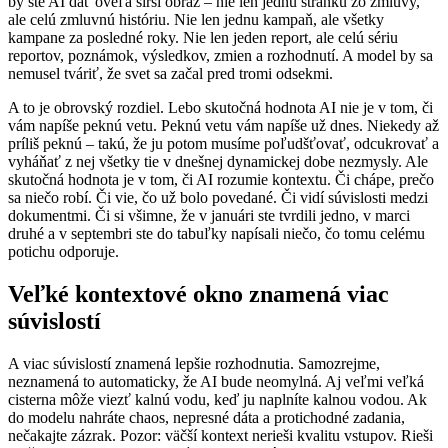
by ste AI dať oveľa širší obraz – nie len jednu stránku zo zmluvy,
ale celú zmluvnú históriu. Nie len jednu kampaň, ale všetky
kampane za posledné roky. Nie len jeden report, ale celú sériu
reportov, poznámok, výsledkov, zmien a rozhodnutí. A model by sa
nemusel tváriť, že svet sa začal pred tromi odsekmi.
A to je obrovský rozdiel. Lebo skutočná hodnota AI nie je v tom, či
vám napíše peknú vetu. Peknú vetu vám napíše už dnes. Niekedy až
príliš peknú – takú, že ju potom musíme poľudšťovať, odcukrovať a
vyháňať z nej všetky tie v dnešnej dynamickej dobe nezmysly. Ale
skutočná hodnota je v tom, či AI rozumie kontextu. Či chápe, prečo
sa niečo robí. Či vie, čo už bolo povedané. Či vidí súvislosti medzi
dokumentmi. Či si všimne, že v januári ste tvrdili jedno, v marci
druhé a v septembri ste do tabuľky napísali niečo, čo tomu celému
potichu odporuje.
Veľké kontextové okno znamená viac
súvislostí
A viac súvislostí znamená lepšie rozhodnutia. Samozrejme,
neznamená to automaticky, že AI bude neomylná. Aj veľmi veľká
cisterna môže viezť kalnú vodu, keď ju naplníte kalnou vodou. Ak
do modelu nahráte chaos, nepresné dáta a protichodné zadania,
nečakajte zázrak. Pozor: väčší kontext nerieši kvalitu vstupov. Rieši