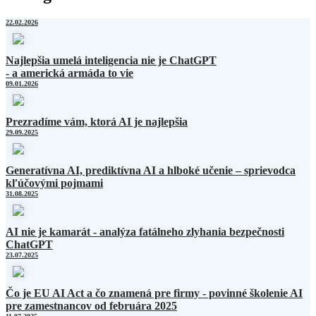
22.02.2026
Najlepšia umelá inteligencia nie je ChatGPT
- a americká armáda to vie
09.01.2026
Prezradíme vám, ktorá AI je najlepšia
29.09.2025
Generatívna AI, prediktívna AI a hlboké učenie – sprievodca
kľúčovými pojmami
31.08.2025
AI nie je kamarát - analýza fatálneho zlyhania bezpečnosti
ChatGPT
23.07.2025
Čo je EU AI Act a čo znamená pre firmy - povinné školenie AI
pre zamestnancov od februára 2025