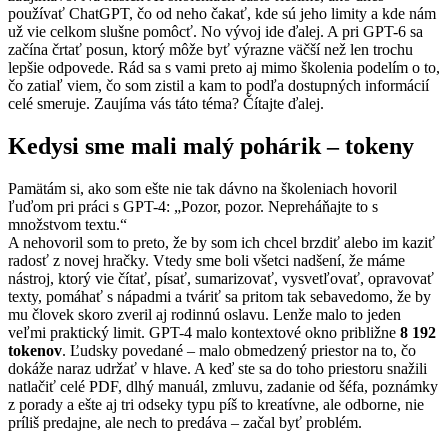
používať ChatGPT, čo od neho čakať, kde sú jeho limity a kde nám
už vie celkom slušne pomôcť. No vývoj ide ďalej. A pri GPT-6 sa
začína črtať posun, ktorý môže byť výrazne väčší než len trochu
lepšie odpovede. Rád sa s vami preto aj mimo školenia podelím o to,
čo zatiaľ viem, čo som zistil a kam to podľa dostupných informácií
celé smeruje. Zaujíma vás táto téma? Čítajte ďalej.
Kedysi sme mali malý pohárik – tokeny
Pamätám si, ako som ešte nie tak dávno na školeniach hovoril
ľuďom pri práci s GPT-4: „Pozor, pozor. Nepreháňajte to s
množstvom textu.“
A nehovoril som to preto, že by som ich chcel brzdiť alebo im kaziť
radosť z novej hračky. Vtedy sme boli všetci nadšení, že máme
nástroj, ktorý vie čítať, písať, sumarizovať, vysvetľovať, opravovať
texty, pomáhať s nápadmi a tváriť sa pritom tak sebavedomo, že by
mu človek skoro zveril aj rodinnú oslavu. Lenže malo to jeden
veľmi praktický limit. GPT-4 malo kontextové okno približne
8 192
tokenov
. Ľudsky povedané – malo obmedzený priestor na to, čo
dokáže naraz udržať v hlave. A keď ste sa do toho priestoru snažili
natlačiť celé PDF, dlhý manuál, zmluvu, zadanie od šéfa, poznámky
z porady a ešte aj tri odseky typu píš to kreatívne, ale odborne, nie
príliš predajne, ale nech to predáva – začal byť problém.