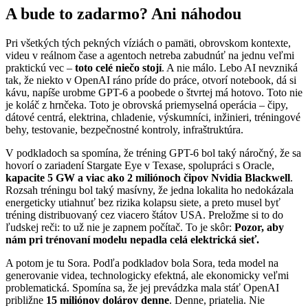
A bude to zadarmo? Ani náhodou
Pri všetkých tých pekných víziách o pamäti, obrovskom kontexte,
videu v reálnom čase a agentoch netreba zabudnúť na jednu veľmi
praktickú vec –
toto celé niečo stojí
. A nie málo. Lebo AI nevzniká
tak, že niekto v OpenAI ráno príde do práce, otvorí notebook, dá si
kávu, napíše urobme GPT-6 a poobede o štvrtej má hotovo. Toto nie
je koláč z hrnčeka. Toto je obrovská priemyselná operácia – čipy,
dátové centrá, elektrina, chladenie, výskumníci, inžinieri, tréningové
behy, testovanie, bezpečnostné kontroly, infraštruktúra.
V podkladoch sa spomína, že tréning GPT-6 bol taký náročný, že sa
hovorí o zariadení Stargate Eye v Texase, spolupráci s Oracle,
kapacite 5 GW a viac ako 2 miliónoch čipov Nvidia Blackwell
.
Rozsah tréningu bol taký masívny, že jedna lokalita ho nedokázala
energeticky utiahnuť bez rizika kolapsu siete, a preto musel byť
tréning distribuovaný cez viacero štátov USA. Preložme si to do
ľudskej reči: to už nie je zapnem počítač. To je skôr:
Pozor, aby
nám pri trénovaní modelu nepadla celá elektrická sieť.
A potom je tu Sora. Podľa podkladov bola Sora, teda model na
generovanie videa, technologicky efektná, ale ekonomicky veľmi
problematická. Spomína sa, že jej prevádzka mala stáť OpenAI
približne
15 miliónov dolárov denne
. Denne, priatelia. Nie