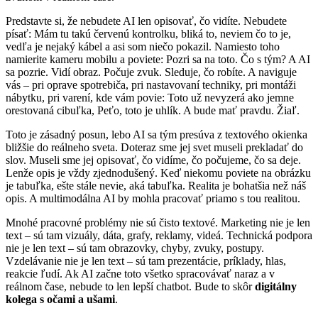
Predstavte si, že nebudete AI len opisovať, čo vidíte. Nebudete
písať: Mám tu takú červenú kontrolku, bliká to, neviem čo to je,
vedľa je nejaký kábel a asi som niečo pokazil. Namiesto toho
namierite kameru mobilu a poviete: Pozri sa na toto. Čo s tým? A AI
sa pozrie. Vidí obraz. Počuje zvuk. Sleduje, čo robíte. A naviguje
vás – pri oprave spotrebiča, pri nastavovaní techniky, pri montáži
nábytku, pri varení, kde vám povie: Toto už nevyzerá ako jemne
orestovaná cibuľka, Peťo, toto je uhlík. A bude mať pravdu. Žiaľ.
Toto je zásadný posun, lebo AI sa tým presúva z textového okienka
bližšie do reálneho sveta. Doteraz sme jej svet museli prekladať do
slov. Museli sme jej opisovať, čo vidíme, čo počujeme, čo sa deje.
Lenže opis je vždy zjednodušený. Keď niekomu poviete na obrázku
je tabuľka, ešte stále nevie, aká tabuľka. Realita je bohatšia než náš
opis. A multimodálna AI by mohla pracovať priamo s tou realitou.
Mnohé pracovné problémy nie sú čisto textové. Marketing nie je len
text – sú tam vizuály, dáta, grafy, reklamy, videá. Technická podpora
nie je len text – sú tam obrazovky, chyby, zvuky, postupy.
Vzdelávanie nie je len text – sú tam prezentácie, príklady, hlas,
reakcie ľudí. Ak AI začne toto všetko spracovávať naraz a v
reálnom čase, nebude to len lepší chatbot. Bude to skôr
digitálny
kolega s očami a ušami
.