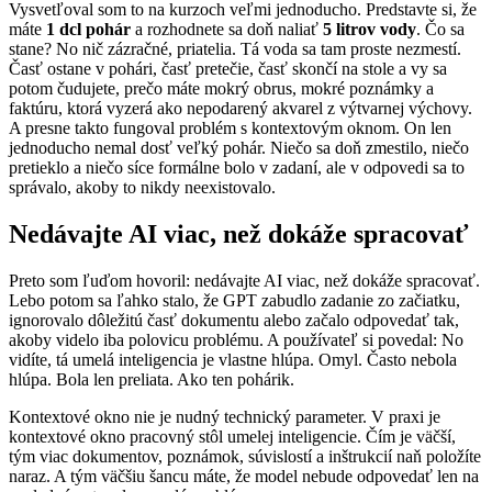
Vysvetľoval som to na kurzoch veľmi jednoducho. Predstavte si, že
máte
1 dcl pohár
a rozhodnete sa doň naliať
5 litrov vody
. Čo sa
stane? No nič zázračné, priatelia. Tá voda sa tam proste nezmestí.
Časť ostane v pohári, časť pretečie, časť skončí na stole a vy sa
potom čudujete, prečo máte mokrý obrus, mokré poznámky a
faktúru, ktorá vyzerá ako nepodarený akvarel z výtvarnej výchovy.
A presne takto fungoval problém s kontextovým oknom. On len
jednoducho nemal dosť veľký pohár. Niečo sa doň zmestilo, niečo
pretieklo a niečo síce formálne bolo v zadaní, ale v odpovedi sa to
správalo, akoby to nikdy neexistovalo.
Nedávajte AI viac, než dokáže spracovať
Preto som ľuďom hovoril: nedávajte AI viac, než dokáže spracovať.
Lebo potom sa ľahko stalo, že GPT zabudlo zadanie zo začiatku,
ignorovalo dôležitú časť dokumentu alebo začalo odpovedať tak,
akoby videlo iba polovicu problému. A používateľ si povedal: No
vidíte, tá umelá inteligencia je vlastne hlúpa. Omyl. Často nebola
hlúpa. Bola len preliata. Ako ten pohárik.
Kontextové okno nie je nudný technický parameter. V praxi je
kontextové okno pracovný stôl umelej inteligencie. Čím je väčší,
tým viac dokumentov, poznámok, súvislostí a inštrukcií naň položíte
naraz. A tým väčšiu šancu máte, že model nebude odpovedať len na