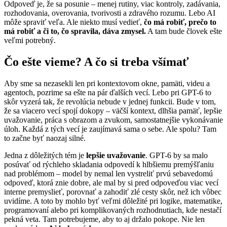
Odpoveď je, že sa posunie – menej rutiny, viac kontroly, zadávania,
rozhodovania, overovania, tvorivosti a zdravého rozumu. Lebo AI
môže spraviť veľa. Ale niekto musí vedieť,
čo má robiť, prečo to
má robiť a či to, čo spravila, dáva zmysel.
A tam bude človek ešte
veľmi potrebný.
Čo ešte vieme? A čo si treba všímať
Aby sme sa nezasekli len pri kontextovom okne, pamäti, videu a
agentoch, pozrime sa ešte na pár ďalších vecí. Lebo pri GPT-6 to
skôr vyzerá tak, že revolúcia nebude v jednej funkcii. Bude v tom,
že sa viacero vecí spojí dokopy – väčší kontext, dlhšia pamäť, lepšie
uvažovanie, práca s obrazom a zvukom, samostatnejšie vykonávanie
úloh. Každá z tých vecí je zaujímavá sama o sebe. Ale spolu? Tam
to začne byť naozaj silné.
Jedna z dôležitých tém je
lepšie uvažovanie
. GPT-6 by sa malo
posúvať od rýchleho skladania odpovedí k hlbšiemu premýšľaniu
nad problémom – model by nemal len vystreliť prvú sebavedomú
odpoveď, ktorá znie dobre, ale mal by si pred odpoveďou viac vecí
interne premyslieť, porovnať a zahodiť zlé cesty skôr, než ich vôbec
uvidíme. A toto by mohlo byť veľmi dôležité pri logike, matematike,
programovaní alebo pri komplikovaných rozhodnutiach, kde nestačí
pekná veta. Tam potrebujeme, aby to aj držalo pokope. Nie len