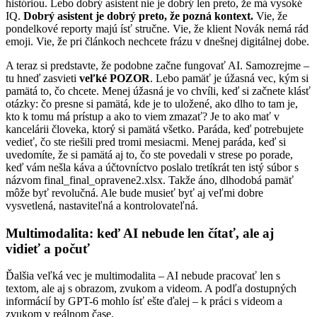
históriou. Lebo dobrý asistent nie je dobrý len preto, že má vysoké
IQ.
Dobrý asistent je dobrý preto, že pozná kontext.
Vie, že
pondelkové reporty majú ísť stručne. Vie, že klient Novák nemá rád
emoji. Vie, že pri článkoch nechcete frázu v dnešnej digitálnej dobe.
A teraz si predstavte, že podobne začne fungovať AI. Samozrejme –
tu hneď zasvieti
veľké POZOR
. Lebo pamäť je úžasná vec, kým si
pamätá to, čo chcete. Menej úžasná je vo chvíli, keď si začnete klásť
otázky: čo presne si pamätá, kde je to uložené, ako dlho to tam je,
kto k tomu má prístup a ako to viem zmazať? Je to ako mať v
kancelárii človeka, ktorý si pamätá všetko. Paráda, keď potrebujete
vedieť, čo ste riešili pred tromi mesiacmi. Menej paráda, keď si
uvedomíte, že si pamätá aj to, čo ste povedali v strese po porade,
keď vám nešla káva a účtovníctvo poslalo tretíkrát ten istý súbor s
názvom final_final_opravene2.xlsx. Takže áno, dlhodobá pamäť
môže byť revolučná. Ale bude musieť byť aj veľmi dobre
vysvetlená, nastaviteľná a kontrolovateľná.
Multimodalita: keď AI nebude len čítať, ale aj
vidieť a počuť
Ďalšia veľká vec je multimodalita – AI nebude pracovať len s
textom, ale aj s obrazom, zvukom a videom. A podľa dostupných
informácií by GPT-6 mohlo ísť ešte ďalej – k práci s videom a
zvukom v reálnom čase.