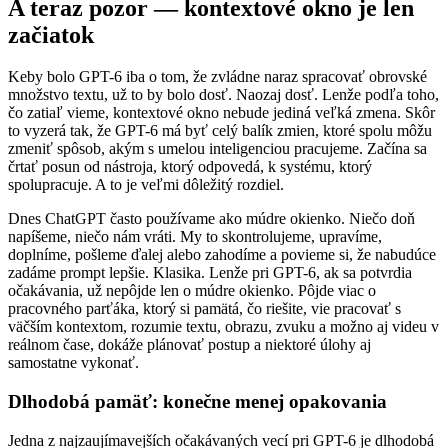
A teraz pozor — kontextové okno je len
začiatok
Keby bolo GPT-6 iba o tom, že zvládne naraz spracovať obrovské
množstvo textu, už to by bolo dosť. Naozaj dosť. Lenže podľa toho,
čo zatiaľ vieme, kontextové okno nebude jediná veľká zmena. Skôr
to vyzerá tak, že GPT-6 má byť celý balík zmien, ktoré spolu môžu
zmeniť spôsob, akým s umelou inteligenciou pracujeme. Začína sa
črtať posun od nástroja, ktorý odpovedá, k systému, ktorý
spolupracuje. A to je veľmi dôležitý rozdiel.
Dnes ChatGPT často používame ako múdre okienko. Niečo doň
napíšeme, niečo nám vráti. My to skontrolujeme, upravíme,
doplníme, pošleme ďalej alebo zahodíme a povieme si, že nabudúce
zadáme prompt lepšie. Klasika. Lenže pri GPT-6, ak sa potvrdia
očakávania, už nepôjde len o múdre okienko. Pôjde viac o
pracovného parťáka, ktorý si pamätá, čo riešite, vie pracovať s
väčším kontextom, rozumie textu, obrazu, zvuku a možno aj videu v
reálnom čase, dokáže plánovať postup a niektoré úlohy aj
samostatne vykonať.
Dlhodobá pamäť: konečne menej opakovania
Jedna z najzaujímavejších očakávaných vecí pri GPT-6 je dlhodobá