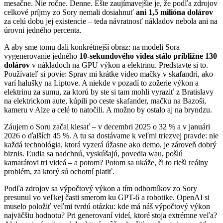
mesačne. Nie ročne. Denne. Ešte zaujímavejšie je, že podľa zdrojov
celkové príjmy zo Sory nemali dosiahnuť
ani 1,5 milióna dolárov
za celú dobu jej existencie – teda návratnosť nákladov nebola ani na
úrovni jedného percenta.
A aby sme tomu dali konkrétnejší obraz: na modeli Sora
vygenerovanie jedného
10-sekundového videa stálo približne 130
dolárov
v nákladoch na GPU výkon a elektrinu. Predstavte si to.
Používateľ si povie: Sprav mi krátke video mačky v skafandri, ako
varí halušky na Liptove. A niekde v pozadí to zožerie výkon a
elektrinu za sumu, za ktorú by ste si tam mohli vyraziť z Bratislavy
na elektrickom aute, kúpili po ceste skafander, mačku na Bazoši,
kameru v Alze a celé to natočili. A možno by ostalo aj na bryndzu.
Záujem o Soru začal klesať – v decembri 2025 o 32 % a v januári
2026 o ďalších 45 %. A tu sa dostávame k veľmi triezvej pravde: nie
každá technológia, ktorá vyzerá úžasne ako demo, je zároveň dobrý
biznis. Ľudia sa nadchnú, vyskúšajú, povedia wau, pošlú
kamarátovi tri videá – a potom? Potom sa ukáže, či to rieši reálny
problém, za ktorý sú ochotní platiť.
Podľa zdrojov sa výpočtový výkon a tím odborníkov zo Sory
presunul vo veľkej časti smerom ku GPT-6 a robotike. OpenAI si
muselo položiť veľmi tvrdú otázku: kde má náš výpočtový výkon
najväčšiu hodnotu? Pri generovaní videí, ktoré stoja extrémne veľa?