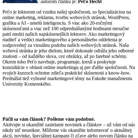
autorom článku je:
Peťo Hecht
Peťo je lektorom od vzniku našej spoločnosti, so špecializáciou na
online marketing, reklamu, tvorbu webových stránok, WordPress,
grafiku a AI - umelú inteligenciu. S viac ako 20-ročnými
skúsenosťami a viac než 100 odprednášanými hodinami mesačne
patrí medzi našich najskúsenejších lektorov. Ako marketingový
riaditeľ a vedúci marketingového a personálneho oddelenia je
zodpovedný za vizuálnu podobu našich webových stránok. Naša
webová stránka je jeho dielom, ktoré dokonale odráža jeho odborné
znalosti – od každého slova, cez obrázky, až po farebné schémy.
Okrem toho Peťo navrhuje, programuje, kreslí a poskytuje
konzultácie v oblasti online marketingu aj pre ďalšie spoločnosti. Na
svojich kurzoch ochotne zdieľa praktické skúsenosti a know-how.
Prednášal tiež vybrané marketingové témy na Fakulte manažmentu
Univerzity Komenského.
Páčil sa vám článok? Pošleme vám podobné.
Aktivujte si okamžité zasielanie noviniek a článkov – už vám od nás
nikdy nič neunikne. Môžeme vás okamžite informovať o aktuálnej
akcii, novinke, špeciálnej kampani či zľave alebo novom článku na