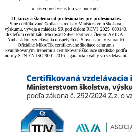
u nás vopred viete, kto vás bude učiť
IT kurzy a školenia od profesionálov pre profesionálov.
Sme certifikované školiace stredisko Ministerstvom školstva,
výskumu, vývoja a mládeže SR pod číslom RCVI_2025_000143,
držiteľom certifikátu Microsoft Silver Partner a členom AVIDA –
Ambasádora vzdelávania dospelých na Slovensku i v zahraničí.​​​​​​​​​​​​​​​​
Oficiálne MikroTik certifikované školiace centrum s
kvalifikovanými trénermi ​​​​​​​​​​a certifikované školiace stredisko podľa
normy STN EN ISO 9001:2016 – garancia kvality vo vzdelávaní.