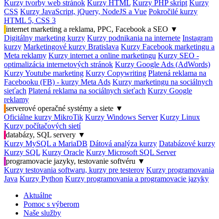
Kurzy tvorby web stránok
Kurzy HTML
Kurzy PHP skript
Kurzy
CSS
Kurzy JavaScript, jQuery, NodeJS a Vue
Pokročilé kurzy
HTML 5, CSS 3
internet marketing a reklama, PPC, Facebook a SEO
▼
Digitálny marketing kurzy
Kurzy podnikania na internete
Instagram
kurzy
Marketingové kurzy Bratislava
Kurzy Facebook marketingu a
Meta reklamy
Kurzy internet a online marketingu
Kurzy SEO -
optimalizácia internetových stránok
Kurzy Google Ads (AdWords)
Kurzy Youtube marketing
Kurzy Copywriting
Platená reklama na
Facebooku (FB) - kurzy Meta Ads
Kurzy marketingu na sociálnych
sieťach
Platená reklama na sociálnych sieťach
Kurzy Google
reklamy
serverové operačné systémy a siete
▼
Oficiálne kurzy MikroTik
Kurzy Windows Server
Kurzy Linux
Kurzy počítačových sietí
databázy, SQL servery
▼
Kurzy MySQL a MariaDB
Dátová analýza kurzy
Databázové kurzy
Kurzy SQL
Kurzy Oracle
Kurzy Microsoft SQL Server
programovacie jazyky, testovanie softvéru
▼
Kurzy testovania softwaru, kurzy pre testerov
Kurzy programovania
Java
Kurzy Python
Kurzy programovania a programovacie jazyky
Aktuálne
Pomoc s výberom
Naše služby