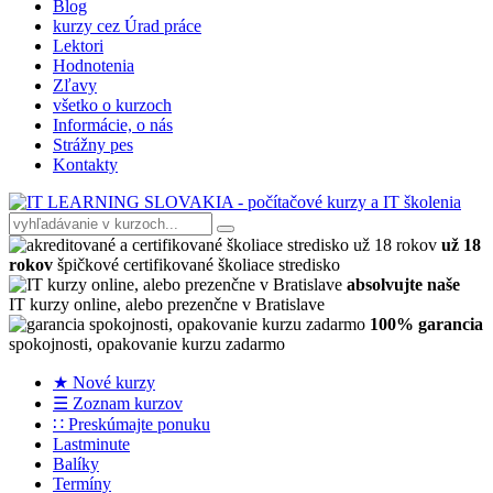
Blog
kurzy cez Úrad práce
Lektori
Hodnotenia
Zľavy
všetko o kurzoch
Informácie, o nás
Strážny pes
Kontakty
už 18
rokov
špičkové certifikované školiace stredisko
absolvujte naše
IT kurzy online, alebo prezenčne v Bratislave
100% garancia
spokojnosti, opakovanie kurzu zadarmo
★ Nové kurzy
☰ Zoznam kurzov
∷ Preskúmajte ponuku
Lastminute
Balíky
Termíny