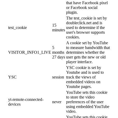
that have Facebook pixel
or Facebook social
plugin.
The test_cookie is set by
doubleclick.net and is
15
test_cookie
used to determine if the
minutes
user's browser supports
cookies.
A cookie set by YouTube
5
to measure bandwidth that
VISITOR_INFO1_LIVE
months
determines whether the
27 days
user gets the new or old
player interface.
YSC cookie is set by
Youtube and is used to
YSC
session
track the views of
embedded videos on
Youtube pages.
YouTube sets this cookie
to store the video
yt-remote-connected-
never
preferences of the user
devices
using embedded YouTube
video.
YouTube sets this cookie