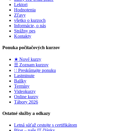
Lektori
Hodnotenia
Zľavy
všetko o kurzoch
Informácie, o nás
Strážny pes
Kontakty
Ponuka počítačových kurzov
★ Nové kurzy
☰ Zoznam kurzov
∷ Preskúmajte ponuku
Lastminute
Balíky
Termíny
Videokurzy
Online kurzy
Tábory 2026
Ostatné služby a odkazy
Letná súťaž cestujte s certifikátom
Blog – naše IT články