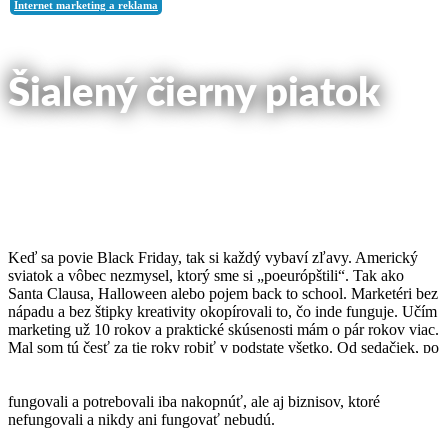
Internet marketing a reklama
Šialený čierny piatok
článok na blog uverejnený:
24. novembra 2016
Keď sa povie Black Friday, tak si každý vybaví zľavy. Americký
sviatok a vôbec nezmysel, ktorý sme si „poeurópštili“. Tak ako
Santa Clausa, Halloween alebo pojem back to school. Marketéri bez
nápadu a bez štipky kreativity okopírovali to, čo inde funguje. Učím
marketing už 10 rokov a praktické skúsenosti mám o pár rokov viac.
Mal som tú česť za tie roky robiť v podstate všetko. Od sedačiek, po
modré tabletky pre pánov a červené na chudnutie pre dámy a
môžem slobodne povedať, že som bol svedkom biznisov, ktoré
fungovali a potrebovali iba nakopnúť, ale aj biznisov, ktoré
nefungovali a nikdy ani fungovať nebudú.