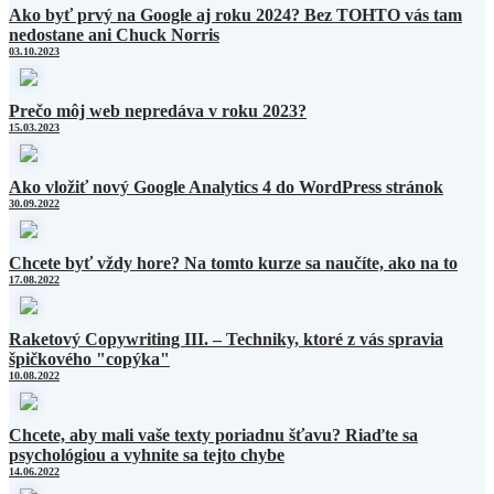
Ako byť prvý na Google aj roku 2024? Bez TOHTO vás tam
nedostane ani Chuck Norris
03.10.2023
Prečo môj web nepredáva v roku 2023?
15.03.2023
Ako vložiť nový Google Analytics 4 do WordPress stránok
30.09.2022
Chcete byť vždy hore? Na tomto kurze sa naučíte, ako na to
17.08.2022
Raketový Copywriting III. – Techniky, ktoré z vás spravia
špičkového "copýka"
10.08.2022
Chcete, aby mali vaše texty poriadnu šťavu? Riaďte sa
psychológiou a vyhnite sa tejto chybe
14.06.2022