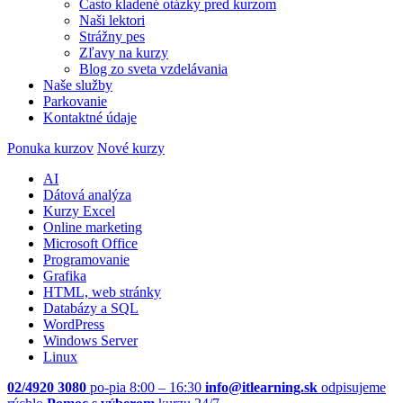
Často kladené otázky pred kurzom
Naši lektori
Strážny pes
Zľavy na kurzy
Blog zo sveta vzdelávania
Naše služby
Parkovanie
Kontaktné údaje
Ponuka kurzov
Nové kurzy
AI
Dátová analýza
Kurzy Excel
Online marketing
Microsoft Office
Programovanie
Grafika
HTML, web stránky
Databázy a SQL
WordPress
Windows Server
Linux
02/4920 3080
po-pia 8:00 – 16:30
info@itlearning.sk
odpisujeme