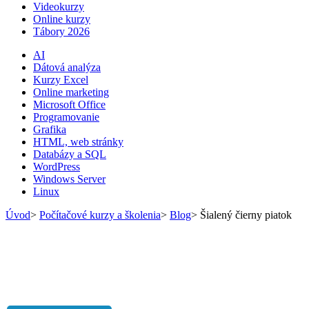
Videokurzy
Online kurzy
Tábory 2026
AI
Dátová analýza
Kurzy Excel
Online marketing
Microsoft Office
Programovanie
Grafika
HTML, web stránky
Databázy a SQL
WordPress
Windows Server
Linux
Úvod
>
Počítačové kurzy a školenia
>
Blog
>
Šialený čierny piatok