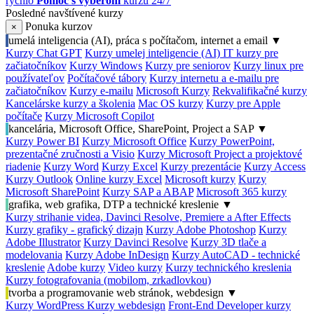
rýchlo
Pomoc s výberom
kurzu 24/7
Posledné navštívené kurzy
Ponuka kurzov
×
umelá inteligencia (AI), práca s počítačom, internet a email
▼
Kurzy Chat GPT
Kurzy umelej inteligencie (AI)
IT kurzy pre
začiatočníkov
Kurzy Windows
Kurzy pre seniorov
Kurzy linux pre
používateľov
Počítačové tábory
Kurzy internetu a e-mailu pre
začiatočníkov
Kurzy e-mailu
Microsoft Kurzy
Rekvalifikačné kurzy
Kancelárske kurzy a školenia
Mac OS kurzy
Kurzy pre Apple
počítače
Kurzy Microsoft Copilot
kancelária, Microsoft Office, SharePoint, Project a SAP
▼
Kurzy Power BI
Kurzy Microsoft Office
Kurzy PowerPoint,
prezentačné zručnosti a Visio
Kurzy Microsoft Project a projektové
riadenie
Kurzy Word
Kurzy Excel
Kurzy prezentácie
Kurzy Access
Kurzy Outlook
Online kurzy Excel
Microsoft kurzy
Kurzy
Microsoft SharePoint
Kurzy SAP a ABAP
Microsoft 365 kurzy
grafika, web grafika, DTP a technické kreslenie
▼
Kurzy strihanie videa, Davinci Resolve, Premiere a After Effects
Kurzy grafiky - grafický dizajn
Kurzy Adobe Photoshop
Kurzy
Adobe Illustrator
Kurzy Davinci Resolve
Kurzy 3D tlače a
modelovania
Kurzy Adobe InDesign
Kurzy AutoCAD - technické
kreslenie
Adobe kurzy
Video kurzy
Kurzy technického kreslenia
Kurzy fotografovania (mobilom, zrkadlovkou)
tvorba a programovanie web stránok, webdesign
▼
Kurzy WordPress
Kurzy webdesign
Front-End Developer kurzy