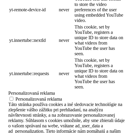
to store the video
yt-remote-device-id
never
preferences of the user
using embedded YouTube
video.
This cookie, set by
YouTube, registers a
unique ID to store data on
yt.innertube::nextId
never
what videos from
YouTube the user has
seen.
This cookie, set by
YouTube, registers a
unique ID to store data on
yt.innertube::requests
never
what videos from
YouTube the user has
seen.
Personalizovaná reklama
Personalizovaná reklama
Táto stránka používa cookies a iné sledovacie technológie na
zlepšenie vášho zážitku pri prehliadaní, na analýzu
návštevnosti stránky, a na zobrazovanie personalizovanej
reklamy. Súhlasom s cookies umožníte, aby sme zbierali údaje
o vašom správaní na webe, vrátane ad_user_data a
ad_personalization. Tieto informácie nám pomáhajú a našim