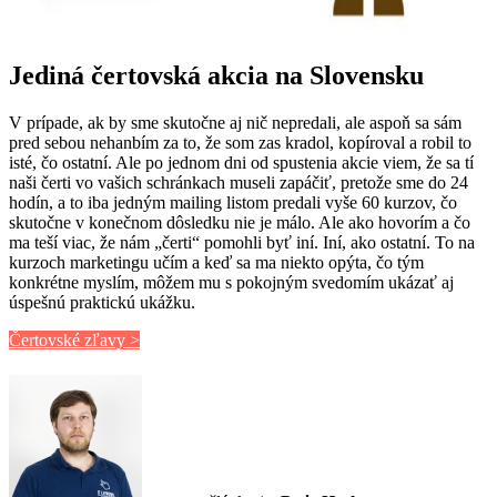
Jediná čertovská akcia na Slovensku
V prípade, ak by sme skutočne aj nič nepredali, ale aspoň sa sám
pred sebou nehanbím za to, že som zas kradol, kopíroval a robil to
isté, čo ostatní. Ale po jednom dni od spustenia akcie viem, že sa tí
naši čerti vo vašich schránkach museli zapáčiť, pretože sme do 24
hodín, a to iba jedným mailing listom predali vyše 60 kurzov, čo
skutočne v konečnom dôsledku nie je málo. Ale ako hovorím a čo
ma teší viac, že nám „čerti“ pomohli byť iní. Iní, ako ostatní. To na
kurzoch marketingu učím a keď sa ma niekto opýta, čo tým
konkrétne myslím, môžem mu s pokojným svedomím ukázať aj
úspešnú praktickú ukážku.
Čertovské zľavy >