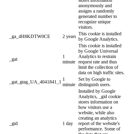
stores information
anonymously and
assigns a randomly
generated number to
recognize unique
visitors.
This cookie is installed
_ga_4H8KDTW0CE
2 years
by Google Analytics.
This cookie is installed
by Google Universal
1
Analytics to restrain
_gat
minute
request rate and thus
limit the collection of
data on high traffic sites.
1
Set by Google to
_gat_gtag_UA_4041841_1
minute
distinguish users.
Installed by Google
Analytics, _gid cookie
stores information on
how visitors use a
website, while also
creating an analytics
_gid
1 day
report of the website's
performance. Some of