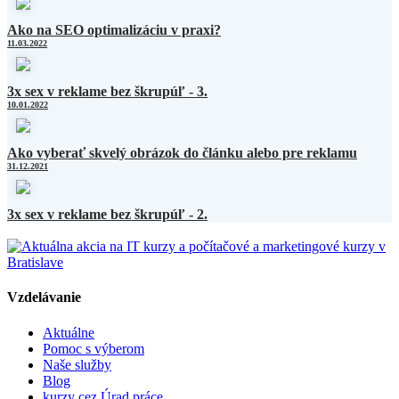
Ako na SEO optimalizáciu v praxi?
11.03.2022
3x sex v reklame bez škrupúľ - 3.
10.01.2022
Ako vyberať skvelý obrázok do článku alebo pre reklamu
31.12.2021
3x sex v reklame bez škrupúľ - 2.
Vzdelávanie
Aktuálne
Pomoc s výberom
Naše služby
Blog
kurzy cez Úrad práce