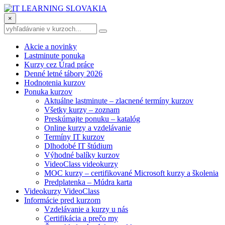
×
Akcie a novinky
Lastminute ponuka
Kurzy cez Úrad práce
Denné letné tábory 2026
Hodnotenia kurzov
Ponuka kurzov
Aktuálne lastminute – zlacnené termíny kurzov
Všetky kurzy – zoznam
Preskúmajte ponuku – katalóg
Online kurzy a vzdelávanie
Termíny IT kurzov
Dlhodobé IT štúdium
Výhodné balíky kurzov
VideoClass videokurzy
MOC kurzy – certifikované Microsoft kurzy a školenia
Predplatenka – Múdra karta
Videokurzy VideoClass
Informácie pred kurzom
Vzdelávanie a kurzy u nás
Certifikácia a prečo my