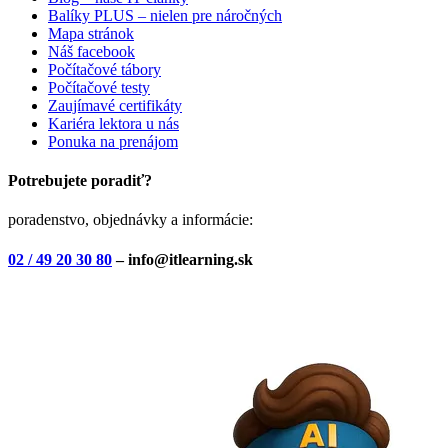
Balíky PLUS – nielen pre náročných
Mapa stránok
Náš facebook
Počítačové tábory
Počítačové testy
Zaujímavé certifikáty
Kariéra lektora u nás
Ponuka na prenájom
Potrebujete poradiť?
poradenstvo, objednávky a informácie:
02 / 49 20 30 80
– info@itlearning.sk