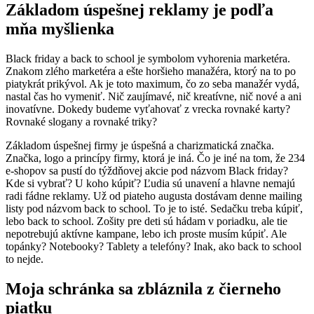
Základom úspešnej reklamy je podľa
mňa myšlienka
Black friday a back to school je symbolom vyhorenia marketéra.
Znakom zlého marketéra a ešte horšieho manažéra, ktorý na to po
piatykrát prikývol. Ak je toto maximum, čo zo seba manažér vydá,
nastal čas ho vymeniť. Nič zaujímavé, nič kreatívne, nič nové a ani
inovatívne. Dokedy budeme vyťahovať z vrecka rovnaké karty?
Rovnaké slogany a rovnaké triky?
Základom úspešnej firmy je úspešná a charizmatická značka.
Značka, logo a princípy firmy, ktorá je iná. Čo je iné na tom, že 234
e-shopov sa pustí do týždňovej akcie pod názvom Black friday?
Kde si vybrať? U koho kúpiť? Ľudia sú unavení a hlavne nemajú
radi fádne reklamy. Už od piateho augusta dostávam denne mailing
listy pod názvom back to school. To je to isté. Sedačku treba kúpiť,
lebo back to school. Zošity pre deti sú hádam v poriadku, ale tie
nepotrebujú aktívne kampane, lebo ich proste musím kúpiť. Ale
topánky? Notebooky? Tablety a telefóny? Inak, ako back to school
to nejde.
Moja schránka sa zbláznila z čierneho
piatku