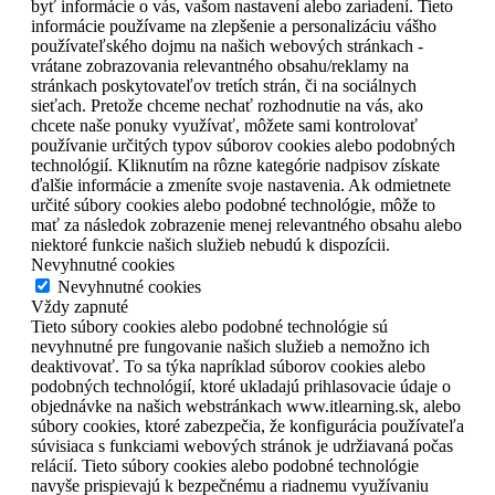
byť informácie o vás, vašom nastavení alebo zariadení. Tieto
informácie používame na zlepšenie a personalizáciu vášho
používateľského dojmu na našich webových stránkach -
vrátane zobrazovania relevantného obsahu/reklamy na
stránkach poskytovateľov tretích strán, či na sociálnych
sieťach. Pretože chceme nechať rozhodnutie na vás, ako
chcete naše ponuky využívať, môžete sami kontrolovať
používanie určitých typov súborov cookies alebo podobných
technológií. Kliknutím na rôzne kategórie nadpisov získate
ďalšie informácie a zmeníte svoje nastavenia. Ak odmietnete
určité súbory cookies alebo podobné technológie, môže to
mať za následok zobrazenie menej relevantného obsahu alebo
niektoré funkcie našich služieb nebudú k dispozícii.
Nevyhnutné cookies
Nevyhnutné cookies
Vždy zapnuté
Tieto súbory cookies alebo podobné technológie sú
nevyhnutné pre fungovanie našich služieb a nemožno ich
deaktivovať. To sa týka napríklad súborov cookies alebo
podobných technológií, ktoré ukladajú prihlasovacie údaje o
objednávke na našich webstránkach www.itlearning.sk, alebo
súbory cookies, ktoré zabezpečia, že konfigurácia používateľa
súvisiaca s funkciami webových stránok je udržiavaná počas
relácií. Tieto súbory cookies alebo podobné technológie
navyše prispievajú k bezpečnému a riadnemu využívaniu