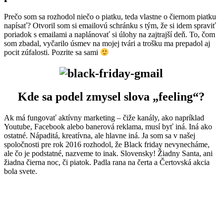
Prečo som sa rozhodol niečo o piatku, teda vlastne o čiernom piatku
napísať? Otvoril som si emailovú schránku s tým, že si idem spraviť
poriadok s emailami a naplánovať si úlohy na zajtrajší deň. To, čom
som zbadal, vyčarilo úsmev na mojej tvári a trošku ma prepadol aj
pocit zúfalosti. Pozrite sa sami
Kde sa podel zmysel slova „feeling“?
Ak má fungovať aktívny marketing – čiže kanály, ako napríklad
Youtube, Facebook alebo banerová reklama, musí byť iná. Iná ako
ostatné. Nápaditá, kreatívna, ale hlavne iná. Ja som sa v našej
spoločnosti pre rok 2016 rozhodol, že Black friday nevynecháme,
ale čo je podstatné, nazveme to inak. Slovensky! Žiadny Santa, ani
žiadna čierna noc, či piatok. Padla rana na čerta a Čertovská akcia
bola svete.