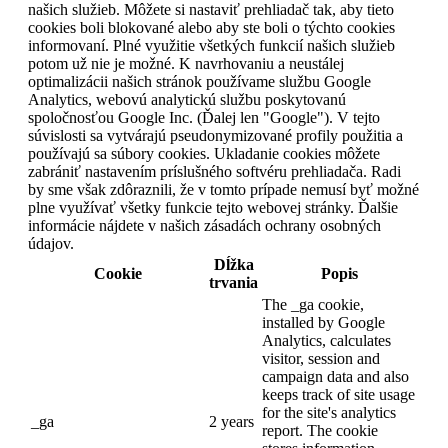
našich služieb. Môžete si nastaviť prehliadač tak, aby tieto
cookies boli blokované alebo aby ste boli o týchto cookies
informovaní. Plné využitie všetkých funkcií našich služieb
potom už nie je možné. K navrhovaniu a neustálej
optimalizácii našich stránok používame službu Google
Analytics, webovú analytickú službu poskytovanú
spoločnosťou Google Inc. (Ďalej len "Google"). V tejto
súvislosti sa vytvárajú pseudonymizované profily použitia a
používajú sa súbory cookies. Ukladanie cookies môžete
zabrániť nastavením príslušného softvéru prehliadača. Radi
by sme však zdôraznili, že v tomto prípade nemusí byť možné
plne využívať všetky funkcie tejto webovej stránky. Ďalšie
informácie nájdete v našich zásadách ochrany osobných
údajov.
Dĺžka
Cookie
Popis
trvania
The _ga cookie,
installed by Google
Analytics, calculates
visitor, session and
campaign data and also
keeps track of site usage
for the site's analytics
_ga
2 years
report. The cookie