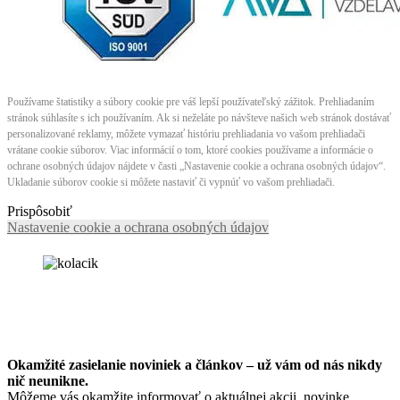
Používame štatistiky a súbory cookie pre váš lepší používateľský zážitok. Prehliadaním
stránok súhlasíte s ich používaním. Ak si neželáte po návšteve našich web stránok dostávať
personalizované reklamy, môžete vymazať históriu prehliadania vo vašom prehliadači
vrátane cookie súborov. Viac informácií o tom, ktoré cookies používame a informácie o
ochrane osobných údajov nájdete v časti „Nastavenie cookie a ochrana osobných údajov“.
Ukladanie súborov cookie si môžete nastaviť či vypnúť vo vašom prehliadači.
Prispôsobiť
Nastavenie cookie a ochrana osobných údajov
Okamžité zasielanie noviniek a článkov – u
ž vám od nás nikdy
nič neunikne.
Môžeme vás okamžite informovať o aktuálnej akcii, novinke,