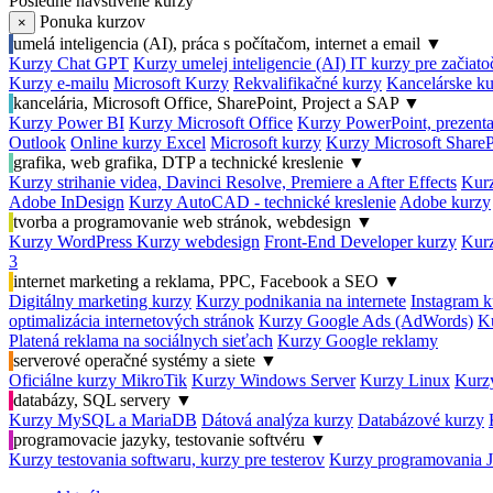
Posledné navštívené kurzy
Ponuka kurzov
×
umelá inteligencia (AI), práca s počítačom, internet a email
▼
Kurzy Chat GPT
Kurzy umelej inteligencie (AI)
IT kurzy pre začiat
Kurzy e-mailu
Microsoft Kurzy
Rekvalifikačné kurzy
Kancelárske ku
kancelária, Microsoft Office, SharePoint, Project a SAP
▼
Kurzy Power BI
Kurzy Microsoft Office
Kurzy PowerPoint, prezenta
Outlook
Online kurzy Excel
Microsoft kurzy
Kurzy Microsoft ShareP
grafika, web grafika, DTP a technické kreslenie
▼
Kurzy strihanie videa, Davinci Resolve, Premiere a After Effects
Kurz
Adobe InDesign
Kurzy AutoCAD - technické kreslenie
Adobe kurzy
tvorba a programovanie web stránok, webdesign
▼
Kurzy WordPress
Kurzy webdesign
Front-End Developer kurzy
Kurz
3
internet marketing a reklama, PPC, Facebook a SEO
▼
Digitálny marketing kurzy
Kurzy podnikania na internete
Instagram k
optimalizácia internetových stránok
Kurzy Google Ads (AdWords)
K
Platená reklama na sociálnych sieťach
Kurzy Google reklamy
serverové operačné systémy a siete
▼
Oficiálne kurzy MikroTik
Kurzy Windows Server
Kurzy Linux
Kurzy
databázy, SQL servery
▼
Kurzy MySQL a MariaDB
Dátová analýza kurzy
Databázové kurzy
programovacie jazyky, testovanie softvéru
▼
Kurzy testovania softwaru, kurzy pre testerov
Kurzy programovania 