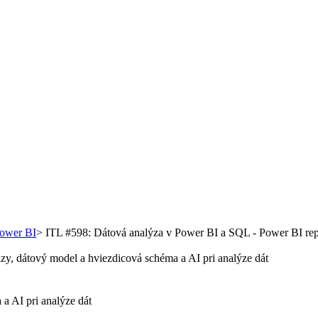
Power BI
>
ITL #598: Dátová analýza v Power BI a SQL - Power BI rep
a AI pri analýze dát