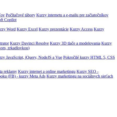
ľov
Počítačové tábory
Kurzy internetu a e-mailu pre začiatočníkov
ft Copilot
rzy Word
Kurzy Excel
Kurzy prezentácie
Kurzy Access
Kurzy
trator
Kurzy Davinci Resolve
Kurzy 3D tlače a modelovania
Kurzy
lom, zrkadlovkou)
zy JavaScript, jQuery, NodeJS a Vue
Pokročilé kurzy HTML 5, CSS
ta reklamy
Kurzy internet a online marketingu
Kurzy SEO -
ooku (FB) - kurzy Meta Ads
Kurzy marketingu na sociálnych sieťach