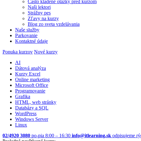
Často kladené otázky pred kurzom
Naši lektori
Strážny pes
Zľavy na kurzy
Blog zo sveta vzdelávania
Naše služby
Parkovanie
Kontaktné údaje
Ponuka kurzov
Nové kurzy
AI
Dátová analýza
Kurzy Excel
Online marketing
Microsoft Office
Programovanie
Grafika
HTML, web stránky
Databázy a SQL
WordPress
Windows Server
Linux
02/4920 3080
po-pia 8:00 – 16:30
info@itlearning.sk
odpisujeme rý