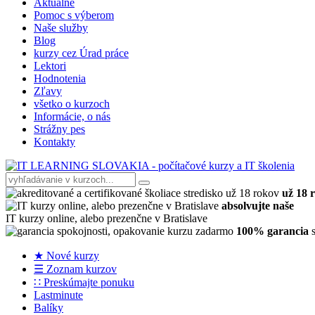
Aktuálne
Pomoc s výberom
Naše služby
Blog
kurzy cez Úrad práce
Lektori
Hodnotenia
Zľavy
všetko o kurzoch
Informácie, o nás
Strážny pes
Kontakty
už 18 
absolvujte naše
IT kurzy online, alebo prezenčne v Bratislave
100% garancia
s
★ Nové kurzy
☰ Zoznam kurzov
∷ Preskúmajte ponuku
Lastminute
Balíky