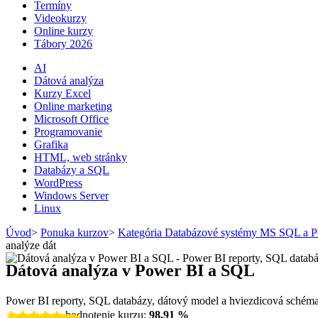
Termíny
Videokurzy
Online kurzy
Tábory 2026
AI
Dátová analýza
Kurzy Excel
Online marketing
Microsoft Office
Programovanie
Grafika
HTML, web stránky
Databázy a SQL
WordPress
Windows Server
Linux
Úvod
>
Ponuka kurzov
>
Kategória Databázové systémy MS SQL a 
analýze dát
Dátová analýza v Power BI a SQL
Power BI reporty, SQL databázy, dátový model a hviezdicová schéma 
hodnotenie kurzu:
98,91 %