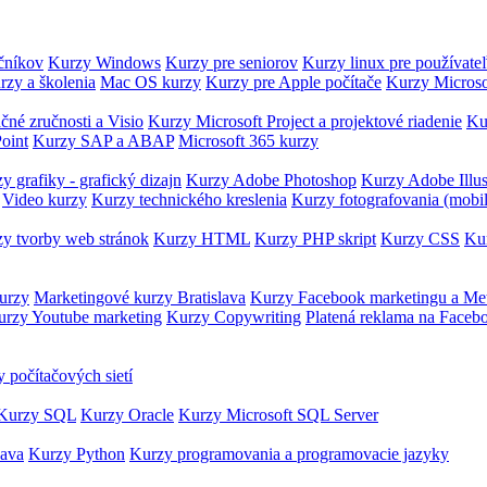
očníkov
Kurzy Windows
Kurzy pre seniorov
Kurzy linux pre používate
rzy a školenia
Mac OS kurzy
Kurzy pre Apple počítače
Kurzy Microso
čné zručnosti a Visio
Kurzy Microsoft Project a projektové riadenie
Ku
oint
Kurzy SAP a ABAP
Microsoft 365 kurzy
y grafiky - grafický dizajn
Kurzy Adobe Photoshop
Kurzy Adobe Illus
Video kurzy
Kurzy technického kreslenia
Kurzy fotografovania (mobi
y tvorby web stránok
Kurzy HTML
Kurzy PHP skript
Kurzy CSS
Kur
urzy
Marketingové kurzy Bratislava
Kurzy Facebook marketingu a Me
urzy Youtube marketing
Kurzy Copywriting
Platená reklama na Faceb
 počítačových sietí
Kurzy SQL
Kurzy Oracle
Kurzy Microsoft SQL Server
Java
Kurzy Python
Kurzy programovania a programovacie jazyky