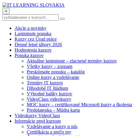
×
Akcie a novinky
Lastminute ponuka
Kurzy cez Úrad práce
Denné letné tábory 2026
Hodnotenia kurzov
Ponuka kurzov
Aktuálne lastminute – zlacnené termíny kurzov
Všetky kurzy – zoznam
Preskúmajte ponuku – katalóg
Online kurzy a vzdelávanie
Termíny IT kurzov
Dlhodobé IT štúdium
Výhodné balíky kurzov
VideoClass videokurzy
MOC kurzy – certifikované Microsoft kurzy a školenia
Predplatenka – Múdra karta
Videokurzy VideoClass
Informácie pred kurzom
Vzdelávanie a kurzy u nás
Certifikácia a prečo my