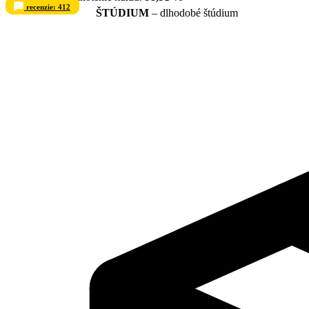
recenzie: 412
ŠTÚDIUM
– dlhodobé štúdium