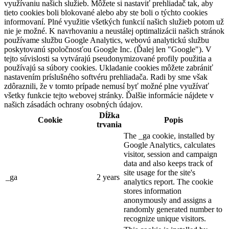
využívaniu našich služieb. Môžete si nastaviť prehliadač tak, aby
tieto cookies boli blokované alebo aby ste boli o týchto cookies
informovaní. Plné využitie všetkých funkcií našich služieb potom už
nie je možné. K navrhovaniu a neustálej optimalizácii našich stránok
používame službu Google Analytics, webovú analytickú službu
poskytovanú spoločnosťou Google Inc. (Ďalej len "Google"). V
tejto súvislosti sa vytvárajú pseudonymizované profily použitia a
používajú sa súbory cookies. Ukladanie cookies môžete zabrániť
nastavením príslušného softvéru prehliadača. Radi by sme však
zdôraznili, že v tomto prípade nemusí byť možné plne využívať
všetky funkcie tejto webovej stránky. Ďalšie informácie nájdete v
našich zásadách ochrany osobných údajov.
Dĺžka
Cookie
Popis
trvania
The _ga cookie, installed by
Google Analytics, calculates
visitor, session and campaign
data and also keeps track of
site usage for the site's
_ga
2 years
analytics report. The cookie
stores information
anonymously and assigns a
randomly generated number to
recognize unique visitors.