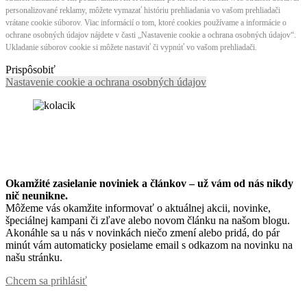
personalizované reklamy, môžete vymazať históriu prehliadania vo vašom prehliadači
vrátane cookie súborov. Viac informácií o tom, ktoré cookies používame a informácie o
ochrane osobných údajov nájdete v časti „Nastavenie cookie a ochrana osobných údajov“.
Ukladanie súborov cookie si môžete nastaviť či vypnúť vo vašom prehliadači.
Prispôsobiť
Nastavenie cookie a ochrana osobných údajov
Okamžité zasielanie noviniek a článkov – u
ž vám od nás nikdy
nič neunikne.
Môžeme vás okamžite informovať o aktuálnej akcii, novinke,
špeciálnej kampani či zľave alebo novom článku na našom blogu.
Akonáhle sa u nás v novinkách niečo zmení alebo pridá, do pár
minút vám automaticky posielame email s odkazom na novinku na
našu stránku.
Chcem sa prihlásiť