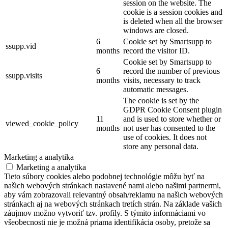
session on the website. The
cookie is a session cookies and
is deleted when all the browser
windows are closed.
6
Cookie set by Smartsupp to
ssupp.vid
months
record the visitor ID.
Cookie set by Smartsupp to
6
record the number of previous
ssupp.visits
months
visits, necessary to track
automatic messages.
The cookie is set by the
GDPR Cookie Consent plugin
11
and is used to store whether or
viewed_cookie_policy
months
not user has consented to the
use of cookies. It does not
store any personal data.
Marketing a analytika
Marketing a analytika
Tieto súbory cookies alebo podobnej technológie môžu byť na
našich webových stránkach nastavené nami alebo našimi partnermi,
aby vám zobrazovali relevantný obsah/reklamu na našich webových
stránkach aj na webových stránkach tretích strán. Na základe vašich
záujmov možno vytvoriť tzv. profily. S týmito informáciami vo
všeobecnosti nie je možná priama identifikácia osoby, pretože sa