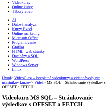
Videokurzy
Online kurzy
Tábory 2026
AI
Dátová analýza
Kurzy Excel
Online marketing
Microsoft Office
Programovanie
Grafika
HTML, web stránky
Databázy a SQL
WordPress
Windows Server
Linux
Úvod
>
VideoClass – bezplatné videokurzy a videonávody pre
účastníkov kurzov
>
Videá
>
MS SQL – Stránkovanie výsledkov s
OFFSET a FETCH
Videokurz MS SQL – Stránkovanie
výsledkov s OFFSET a FETCH