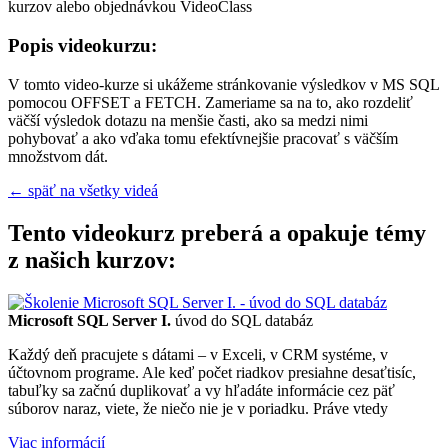
kurzov alebo objednávkou VideoClass
Popis videokurzu:
V tomto video-kurze si ukážeme stránkovanie výsledkov v MS SQL
pomocou OFFSET a FETCH. Zameriame sa na to, ako rozdeliť
väčší výsledok dotazu na menšie časti, ako sa medzi nimi
pohybovať a ako vďaka tomu efektívnejšie pracovať s väčším
množstvom dát.
← späť na všetky videá
Tento videokurz preberá a opakuje témy
z našich kurzov:
Microsoft SQL Server I.
úvod do SQL databáz
Každý deň pracujete s dátami – v Exceli, v CRM systéme, v
účtovnom programe. Ale keď počet riadkov presiahne desaťtisíc,
tabuľky sa začnú duplikovať a vy hľadáte informácie cez päť
súborov naraz, viete, že niečo nie je v poriadku. Práve vtedy
Viac informácií