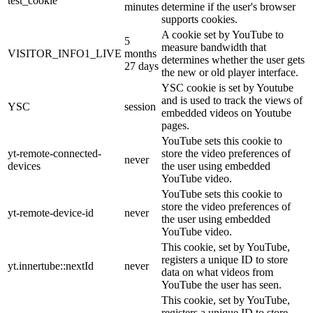
test_cookie
minutes
determine if the user's browser
supports cookies.
A cookie set by YouTube to
5
measure bandwidth that
VISITOR_INFO1_LIVE
months
determines whether the user gets
27 days
the new or old player interface.
YSC cookie is set by Youtube
and is used to track the views of
YSC
session
embedded videos on Youtube
pages.
YouTube sets this cookie to
yt-remote-connected-
store the video preferences of
never
devices
the user using embedded
YouTube video.
YouTube sets this cookie to
store the video preferences of
yt-remote-device-id
never
the user using embedded
YouTube video.
This cookie, set by YouTube,
registers a unique ID to store
yt.innertube::nextId
never
data on what videos from
YouTube the user has seen.
This cookie, set by YouTube,
registers a unique ID to store