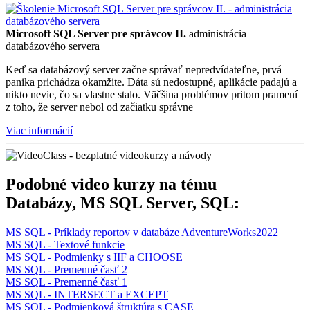
Microsoft SQL Server pre správcov II.
administrácia
databázového servera
Keď sa databázový server začne správať nepredvídateľne, prvá
panika prichádza okamžite. Dáta sú nedostupné, aplikácie padajú a
nikto nevie, čo sa vlastne stalo. Väčšina problémov pritom pramení
z toho, že server nebol od začiatku správne
Viac informácií
Podobné video kurzy na tému
Databázy, MS SQL Server, SQL:
MS SQL - Príklady reportov v databáze AdventureWorks2022
MS SQL - Textové funkcie
MS SQL - Podmienky s IIF a CHOOSE
MS SQL - Premenné časť 2
MS SQL - Premenné časť 1
MS SQL - INTERSECT a EXCEPT
MS SQL - Podmienková štruktúra s CASE