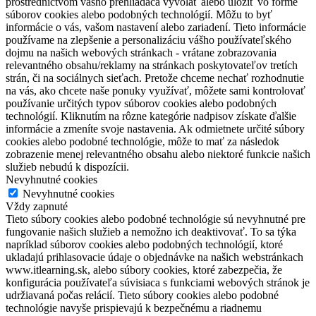
prostredníctvom vášho prehliadača vyvolať alebo uložiť vo forme
súborov cookies alebo podobných technológií. Môžu to byť
informácie o vás, vašom nastavení alebo zariadení. Tieto informácie
používame na zlepšenie a personalizáciu vášho používateľského
dojmu na našich webových stránkach - vrátane zobrazovania
relevantného obsahu/reklamy na stránkach poskytovateľov tretích
strán, či na sociálnych sieťach. Pretože chceme nechať rozhodnutie
na vás, ako chcete naše ponuky využívať, môžete sami kontrolovať
používanie určitých typov súborov cookies alebo podobných
technológií. Kliknutím na rôzne kategórie nadpisov získate ďalšie
informácie a zmeníte svoje nastavenia. Ak odmietnete určité súbory
cookies alebo podobné technológie, môže to mať za následok
zobrazenie menej relevantného obsahu alebo niektoré funkcie našich
služieb nebudú k dispozícii.
Nevyhnutné cookies
Nevyhnutné cookies
Vždy zapnuté
Tieto súbory cookies alebo podobné technológie sú nevyhnutné pre
fungovanie našich služieb a nemožno ich deaktivovať. To sa týka
napríklad súborov cookies alebo podobných technológií, ktoré
ukladajú prihlasovacie údaje o objednávke na našich webstránkach
www.itlearning.sk, alebo súbory cookies, ktoré zabezpečia, že
konfigurácia používateľa súvisiaca s funkciami webových stránok je
udržiavaná počas relácií. Tieto súbory cookies alebo podobné
technológie navyše prispievajú k bezpečnému a riadnemu