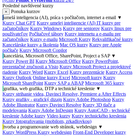
rýchlo
Pomoc s výberom
kurzu 24/7
Posledné navštívené kurzy
Ponuka kurzov
×
umelá inteligencia (AI), práca s počítačom, internet a email
▼
Kurzy Chat GPT
Kurzy umelej inteligencie (AI)
IT kurzy pre
začiatočníkov
Kurzy Windows
Kurzy pre seniorov
Kurzy linux pre
používateľov
Počítačové tábory
Kurzy internetu a e-mailu pre
začiatočníkov
Kurzy e-mailu
Microsoft Kurzy
Rekvalifikačné kurzy
Kancelárske kurzy a školenia
Mac OS kurzy
Kurzy pre Apple
počítače
Kurzy Microsoft Copilot
kancelária, Microsoft Office, SharePoint, Project a SAP
▼
Kurzy Power BI
Kurzy Microsoft Office
Kurzy PowerPoint,
prezentačné zručnosti a Visio
Kurzy Microsoft Project a projektové
riadenie
Kurzy Word
Kurzy Excel
Kurzy prezentácie
Kurzy Access
Kurzy Outlook
Online kurzy Excel
Microsoft kurzy
Kurzy
Microsoft SharePoint
Kurzy SAP a ABAP
Microsoft 365 kurzy
grafika, web grafika, DTP a technické kreslenie
▼
Kurzy strihanie videa, Davinci Resolve, Premiere a After Effects
Kurzy grafiky - grafický dizajn
Kurzy Adobe Photoshop
Kurzy
Adobe Illustrator
Kurzy Davinci Resolve
Kurzy 3D tlače a
modelovania
Kurzy Adobe InDesign
Kurzy AutoCAD - technické
kreslenie
Adobe kurzy
Video kurzy
Kurzy technického kreslenia
Kurzy fotografovania (mobilom, zrkadlovkou)
tvorba a programovanie web stránok, webdesign
▼
Kurzy WordPress
Kurzy webdesign
Front-End Developer kurzy