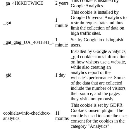
This cookie is installed by
_ga_4H8KDTW0CE
2 years
Google Analytics.
This cookie is installed by
Google Universal Analytics to
1
_gat
restrain request rate and thus
minute
limit the collection of data on
high traffic sites.
1
Set by Google to distinguish
_gat_gtag_UA_4041841_1
minute
users.
Installed by Google Analytics,
_gid cookie stores information
on how visitors use a website,
while also creating an
analytics report of the
_gid
1 day
website's performance. Some
of the data that are collected
include the number of visitors,
their source, and the pages
they visit anonymously.
This cookie is set by GDPR
Cookie Consent plugin. The
cookielawinfo-checkbox-
11
cookie is used to store the user
analytics
months
consent for the cookies in the
category "Analytics".