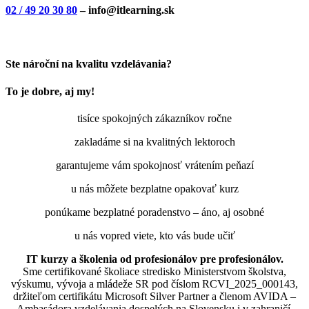
02 / 49 20 30 80
– info@itlearning.sk
Ste nároční na kvalitu vzdelávania?
To je dobre, aj my!
tisíce spokojných zákazníkov ročne
zakladáme si na kvalitných lektoroch
garantujeme vám spokojnosť vrátením peňazí
u nás môžete bezplatne opakovať kurz
ponúkame bezplatné poradenstvo – áno, aj osobné
u nás vopred viete, kto vás bude učiť
IT kurzy a školenia od profesionálov pre profesionálov.
Sme certifikované školiace stredisko Ministerstvom školstva,
výskumu, vývoja a mládeže SR pod číslom RCVI_2025_000143,
držiteľom certifikátu Microsoft Silver Partner a členom AVIDA –
Ambasádora vzdelávania dospelých na Slovensku i v zahraničí.​​​​​​​​​​​​​​​​