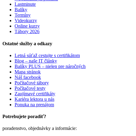
Lastminute
Balíky
Termíny
Videokurzy
Online kurzy
Tábory 2026
Ostatné služby a odkazy
Letná súťaž cestujte s certifikátom
Blog – naše IT články
Balíky PLUS – nielen pre náročných
Mapa stránok
Náš facebook
Počítačové tábory
Počítačové testy
Zaujímavé certifikáty
Kariéra lektora u nás
Ponuka na prenájom
Potrebujete poradiť?
poradenstvo, objednávky a informácie: