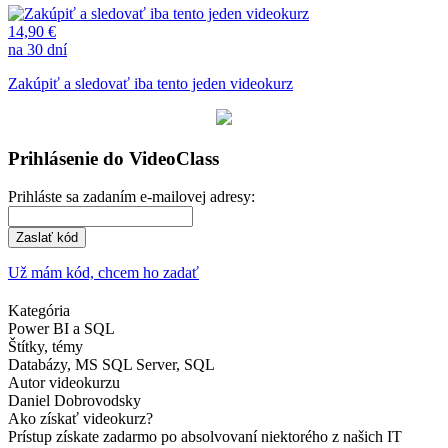
14,90 €
na 30 dní
Zakúpiť a sledovať iba tento jeden videokurz
Prihlásenie do VideoClass
Prihláste sa zadaním e-mailovej adresy:
Zaslať kód
Už mám kód, chcem ho zadať
Kategória
Power BI a SQL
Štítky, témy
Databázy, MS SQL Server, SQL
Autor videokurzu
Daniel Dobrovodsky
Ako získať videokurz?
Prístup získate zadarmo po absolvovaní niektorého z našich IT