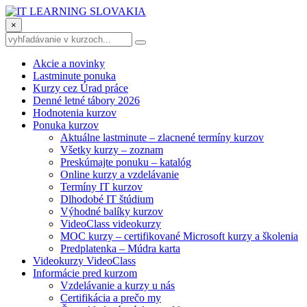
×
Akcie a novinky
Lastminute ponuka
Kurzy cez Úrad práce
Denné letné tábory 2026
Hodnotenia kurzov
Ponuka kurzov
Aktuálne lastminute – zlacnené termíny kurzov
Všetky kurzy – zoznam
Preskúmajte ponuku – katalóg
Online kurzy a vzdelávanie
Termíny IT kurzov
Dlhodobé IT štúdium
Výhodné balíky kurzov
VideoClass videokurzy
MOC kurzy – certifikované Microsoft kurzy a školenia
Predplatenka – Múdra karta
Videokurzy VideoClass
Informácie pred kurzom
Vzdelávanie a kurzy u nás
Certifikácia a prečo my