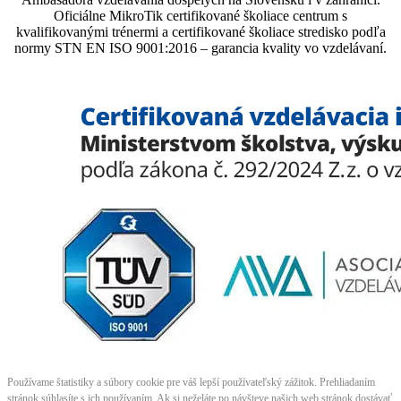
Oficiálne MikroTik certifikované školiace centrum s
kvalifikovanými trénermi ​​​​​​​​​​a certifikované školiace stredisko podľa
normy STN EN ISO 9001:2016 – garancia kvality vo vzdelávaní.
Používame štatistiky a súbory cookie pre váš lepší používateľský zážitok. Prehliadaním
stránok súhlasíte s ich používaním. Ak si neželáte po návšteve našich web stránok dostávať