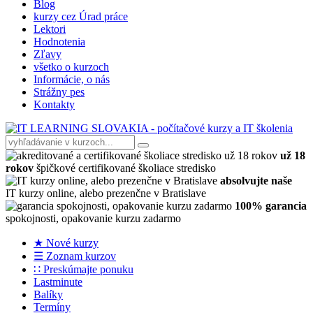
Blog
kurzy cez Úrad práce
Lektori
Hodnotenia
Zľavy
všetko o kurzoch
Informácie, o nás
Strážny pes
Kontakty
už 18
rokov
špičkové certifikované školiace stredisko
absolvujte naše
IT kurzy online, alebo prezenčne v Bratislave
100% garancia
spokojnosti, opakovanie kurzu zadarmo
★ Nové kurzy
☰ Zoznam kurzov
∷ Preskúmajte ponuku
Lastminute
Balíky
Termíny