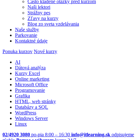
Často kladené otázky pred kurzom
Naši lektori
Strážny pes
Zľavy na kurzy
Blog zo sveta vzdelávania
Naše služby
Parkovanie
Kontaktné údaje
Ponuka kurzov
Nové kurzy
AI
Dátová analýza
Kurzy Excel
Online marketing
Microsoft Office
Programovanie
Grafika
HTML, web stránky
Databázy a SQL
WordPress
Windows Server
Linux
02/4920 3080
po-pia 8:00 – 16:30
info@itlearning.sk
odpisujeme