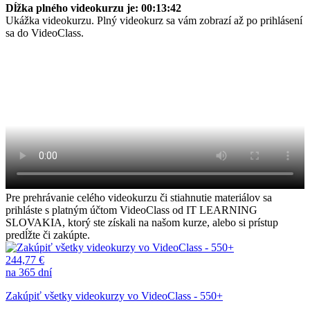
Dĺžka plného videokurzu je: 00:13:42
Ukážka videokurzu. Plný videokurz sa vám zobrazí až po prihlásení
sa do VideoClass.
Pre prehrávanie celého videokurzu či stiahnutie materiálov sa
prihláste s platným účtom VideoClass od IT LEARNING
SLOVAKIA, ktorý ste získali na našom kurze, alebo si prístup
predĺžte či zakúpte.
244,77 €
na 365 dní
Zakúpiť všetky videokurzy vo VideoClass - 550+