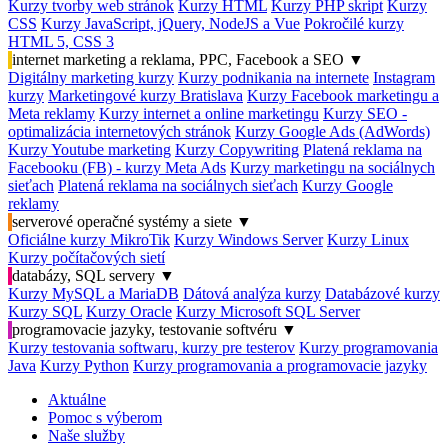
Kurzy tvorby web stránok
Kurzy HTML
Kurzy PHP skript
Kurzy
CSS
Kurzy JavaScript, jQuery, NodeJS a Vue
Pokročilé kurzy
HTML 5, CSS 3
internet marketing a reklama, PPC, Facebook a SEO
▼
Digitálny marketing kurzy
Kurzy podnikania na internete
Instagram
kurzy
Marketingové kurzy Bratislava
Kurzy Facebook marketingu a
Meta reklamy
Kurzy internet a online marketingu
Kurzy SEO -
optimalizácia internetových stránok
Kurzy Google Ads (AdWords)
Kurzy Youtube marketing
Kurzy Copywriting
Platená reklama na
Facebooku (FB) - kurzy Meta Ads
Kurzy marketingu na sociálnych
sieťach
Platená reklama na sociálnych sieťach
Kurzy Google
reklamy
serverové operačné systémy a siete
▼
Oficiálne kurzy MikroTik
Kurzy Windows Server
Kurzy Linux
Kurzy počítačových sietí
databázy, SQL servery
▼
Kurzy MySQL a MariaDB
Dátová analýza kurzy
Databázové kurzy
Kurzy SQL
Kurzy Oracle
Kurzy Microsoft SQL Server
programovacie jazyky, testovanie softvéru
▼
Kurzy testovania softwaru, kurzy pre testerov
Kurzy programovania
Java
Kurzy Python
Kurzy programovania a programovacie jazyky
Aktuálne
Pomoc s výberom
Naše služby