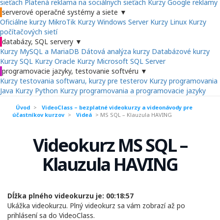
sieťach
Platená reklama na sociálnych sieťach
Kurzy Google reklamy
serverové operačné systémy a siete
▼
Oficiálne kurzy MikroTik
Kurzy Windows Server
Kurzy Linux
Kurzy
počítačových sietí
databázy, SQL servery
▼
Kurzy MySQL a MariaDB
Dátová analýza kurzy
Databázové kurzy
Kurzy SQL
Kurzy Oracle
Kurzy Microsoft SQL Server
programovacie jazyky, testovanie softvéru
▼
Kurzy testovania softwaru, kurzy pre testerov
Kurzy programovania
Java
Kurzy Python
Kurzy programovania a programovacie jazyky
Úvod
>
VideoClass – bezplatné videokurzy a videonávody pre
účastníkov kurzov
>
Videá
>
MS SQL – Klauzula HAVING
Videokurz MS SQL –
Klauzula HAVING
Dĺžka plného videokurzu je: 00:18:57
Ukážka videokurzu. Plný videokurz sa vám zobrazí až po
prihlásení sa do VideoClass.