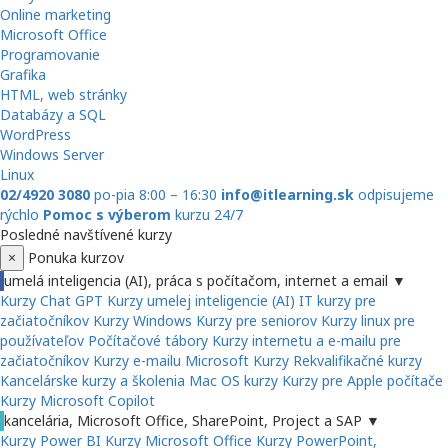
Online marketing
Microsoft Office
Programovanie
Grafika
HTML, web stránky
Databázy a SQL
WordPress
Windows Server
Linux
02/4920 3080
po-pia 8:00 – 16:30
info@itlearning.sk
odpisujeme
rýchlo
Pomoc s výberom
kurzu 24/7
Posledné navštívené kurzy
×
Ponuka kurzov
umelá inteligencia (AI), práca s počítačom, internet a email
▼
Kurzy Chat GPT
Kurzy umelej inteligencie (AI)
IT kurzy pre
začiatočníkov
Kurzy Windows
Kurzy pre seniorov
Kurzy linux pre
používateľov
Počítačové tábory
Kurzy internetu a e-mailu pre
začiatočníkov
Kurzy e-mailu
Microsoft Kurzy
Rekvalifikačné kurzy
Kancelárske kurzy a školenia
Mac OS kurzy
Kurzy pre Apple počítače
Kurzy Microsoft Copilot
kancelária, Microsoft Office, SharePoint, Project a SAP
▼
Kurzy Power BI
Kurzy Microsoft Office
Kurzy PowerPoint,