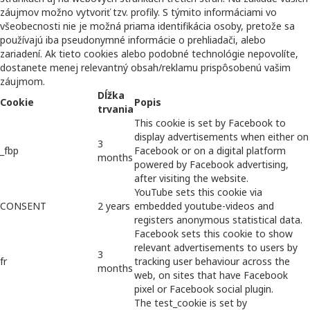
záujmov možno vytvoriť tzv. profily. S týmito informáciami vo
všeobecnosti nie je možná priama identifikácia osoby, pretože sa
používajú iba pseudonymné informácie o prehliadači, alebo
zariadení. Ak tieto cookies alebo podobné technológie nepovolíte,
dostanete menej relevantný obsah/reklamu prispôsobenú vašim
záujmom.
Dĺžka
Cookie
Popis
trvania
This cookie is set by Facebook to
display advertisements when either on
3
_fbp
Facebook or on a digital platform
months
powered by Facebook advertising,
after visiting the website.
YouTube sets this cookie via
CONSENT
2 years
embedded youtube-videos and
registers anonymous statistical data.
Facebook sets this cookie to show
relevant advertisements to users by
3
fr
tracking user behaviour across the
months
web, on sites that have Facebook
pixel or Facebook social plugin.
The test_cookie is set by