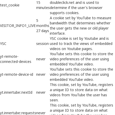
15
doubleclick.net and is used to
test_cookie
minutes
determine if the user's browser
supports cookies.
A cookie set by YouTube to measure
5
bandwidth that determines whether
VISITOR_INFO1_LIVE
months
the user gets the new or old player
27 days
interface.
YSC cookie is set by Youtube and is
YSC
session
used to track the views of embedded
videos on Youtube pages.
YouTube sets this cookie to store the
yt-remote-
never
video preferences of the user using
connected-devices
embedded YouTube video.
YouTube sets this cookie to store the
yt-remote-device-id
never
video preferences of the user using
embedded YouTube video.
This cookie, set by YouTube, registers
a unique ID to store data on what
yt.innertube::nextId
never
videos from YouTube the user has
seen.
This cookie, set by YouTube, registers
a unique ID to store data on what
yt.innertube::requests
never