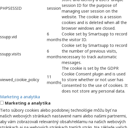
session ID for the purpose of
PHPSESSID
session
managing user session on the
website. The cookie is a session
cookies and is deleted when all the
browser windows are closed.
6
Cookie set by Smartsupp to record
ssupp.vid
months
the visitor ID.
Cookie set by Smartsupp to record
6
the number of previous visits,
ssupp.visits
months
necessary to track automatic
messages.
The cookie is set by the GDPR
Cookie Consent plugin and is used
11
viewed_cookie_policy
to store whether or not user has
months
consented to the use of cookies. It
does not store any personal data.
Marketing a analytika
Marketing a analytika
Tieto súbory cookies alebo podobnej technológie môžu byť na
našich webových stránkach nastavené nami alebo našimi partnermi,
aby vám zobrazovali relevantný obsah/reklamu na našich webových
stránkach aj na webových stránkach tretích strán. Na základe vašich