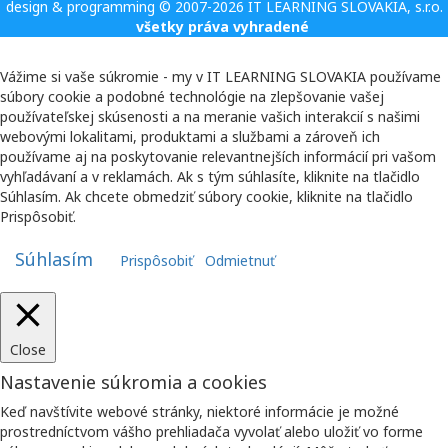
design & programming © 2007-2026 IT LEARNING SLOVAKIA, s.r.o.
všetky práva vyhradené
Vážime si vaše súkromie - my v IT LEARNING SLOVAKIA používame
súbory cookie a podobné technológie na zlepšovanie vašej
používateľskej skúsenosti a na meranie vašich interakcií s našimi
webovými lokalitami, produktami a službami a zároveň ich
používame aj na poskytovanie relevantnejších informácií pri vašom
vyhľadávaní a v reklamách. Ak s tým súhlasíte, kliknite na tlačidlo
Súhlasím. Ak chcete obmedziť súbory cookie, kliknite na tlačidlo
Prispôsobiť.
Súhlasím
Prispôsobiť
Odmietnuť
Close
Nastavenie súkromia a cookies
Keď navštívite webové stránky, niektoré informácie je možné
prostredníctvom vášho prehliadača vyvolať alebo uložiť vo forme