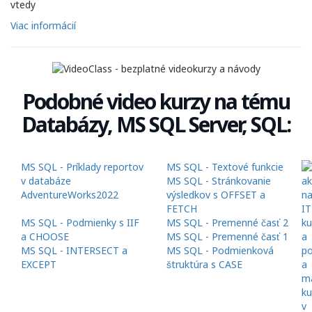
vtedy
Viac informácií
Podobné video kurzy na tému
Databázy, MS SQL Server, SQL:
MS SQL - Príklady reportov
MS SQL - Textové funkcie
v databáze
MS SQL - Stránkovanie
AdventureWorks2022
výsledkov s OFFSET a
FETCH
MS SQL - Podmienky s IIF
MS SQL - Premenné časť 2
a CHOOSE
MS SQL - Premenné časť 1
MS SQL - INTERSECT a
MS SQL - Podmienková
EXCEPT
štruktúra s CASE