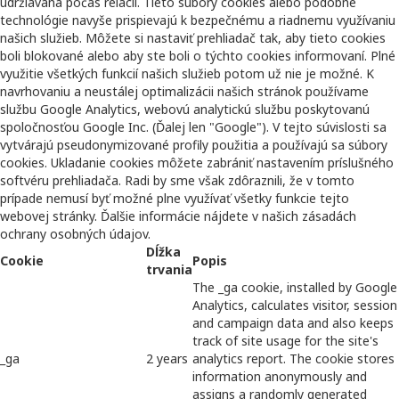
udržiavaná počas relácií. Tieto súbory cookies alebo podobné
technológie navyše prispievajú k bezpečnému a riadnemu využívaniu
našich služieb. Môžete si nastaviť prehliadač tak, aby tieto cookies
boli blokované alebo aby ste boli o týchto cookies informovaní. Plné
využitie všetkých funkcií našich služieb potom už nie je možné. K
navrhovaniu a neustálej optimalizácii našich stránok používame
službu Google Analytics, webovú analytickú službu poskytovanú
spoločnosťou Google Inc. (Ďalej len "Google"). V tejto súvislosti sa
vytvárajú pseudonymizované profily použitia a používajú sa súbory
cookies. Ukladanie cookies môžete zabrániť nastavením príslušného
softvéru prehliadača. Radi by sme však zdôraznili, že v tomto
prípade nemusí byť možné plne využívať všetky funkcie tejto
webovej stránky. Ďalšie informácie nájdete v našich zásadách
ochrany osobných údajov.
Dĺžka
Cookie
Popis
trvania
The _ga cookie, installed by Google
Analytics, calculates visitor, session
and campaign data and also keeps
track of site usage for the site's
_ga
2 years
analytics report. The cookie stores
information anonymously and
assigns a randomly generated