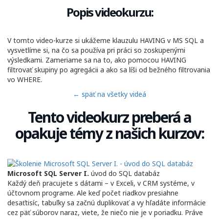
Popis videokurzu:
V tomto video-kurze si ukážeme klauzulu HAVING v MS SQL a
vysvetlíme si, na čo sa používa pri práci so zoskupenými
výsledkami. Zameriame sa na to, ako pomocou HAVING
filtrovať skupiny po agregácii a ako sa líši od bežného filtrovania
vo WHERE.
← späť na všetky videá
Tento videokurz preberá a
opakuje témy z našich kurzov:
Microsoft SQL Server I.
úvod do SQL databáz
Každý deň pracujete s dátami – v Exceli, v CRM systéme, v
účtovnom programe. Ale keď počet riadkov presiahne
desaťtisíc, tabuľky sa začnú duplikovať a vy hľadáte informácie
cez päť súborov naraz, viete, že niečo nie je v poriadku. Práve