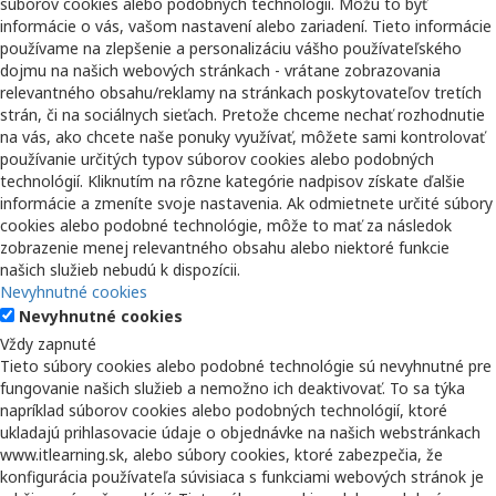
súborov cookies alebo podobných technológií. Môžu to byť
informácie o vás, vašom nastavení alebo zariadení. Tieto informácie
používame na zlepšenie a personalizáciu vášho používateľského
dojmu na našich webových stránkach - vrátane zobrazovania
relevantného obsahu/reklamy na stránkach poskytovateľov tretích
strán, či na sociálnych sieťach. Pretože chceme nechať rozhodnutie
na vás, ako chcete naše ponuky využívať, môžete sami kontrolovať
používanie určitých typov súborov cookies alebo podobných
technológií. Kliknutím na rôzne kategórie nadpisov získate ďalšie
informácie a zmeníte svoje nastavenia. Ak odmietnete určité súbory
cookies alebo podobné technológie, môže to mať za následok
zobrazenie menej relevantného obsahu alebo niektoré funkcie
našich služieb nebudú k dispozícii.
Nevyhnutné cookies
Nevyhnutné cookies
Vždy zapnuté
Tieto súbory cookies alebo podobné technológie sú nevyhnutné pre
fungovanie našich služieb a nemožno ich deaktivovať. To sa týka
napríklad súborov cookies alebo podobných technológií, ktoré
ukladajú prihlasovacie údaje o objednávke na našich webstránkach
www.itlearning.sk, alebo súbory cookies, ktoré zabezpečia, že
konfigurácia používateľa súvisiaca s funkciami webových stránok je