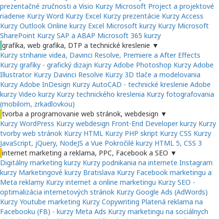
prezentačné zručnosti a Visio
Kurzy Microsoft Project a projektové
riadenie
Kurzy Word
Kurzy Excel
Kurzy prezentácie
Kurzy Access
Kurzy Outlook
Online kurzy Excel
Microsoft kurzy
Kurzy Microsoft
SharePoint
Kurzy SAP a ABAP
Microsoft 365 kurzy
grafika, web grafika, DTP a technické kreslenie
▼
Kurzy strihanie videa, Davinci Resolve, Premiere a After Effects
Kurzy grafiky - grafický dizajn
Kurzy Adobe Photoshop
Kurzy Adobe
Illustrator
Kurzy Davinci Resolve
Kurzy 3D tlače a modelovania
Kurzy Adobe InDesign
Kurzy AutoCAD - technické kreslenie
Adobe
kurzy
Video kurzy
Kurzy technického kreslenia
Kurzy fotografovania
(mobilom, zrkadlovkou)
tvorba a programovanie web stránok, webdesign
▼
Kurzy WordPress
Kurzy webdesign
Front-End Developer kurzy
Kurzy
tvorby web stránok
Kurzy HTML
Kurzy PHP skript
Kurzy CSS
Kurzy
JavaScript, jQuery, NodeJS a Vue
Pokročilé kurzy HTML 5, CSS 3
internet marketing a reklama, PPC, Facebook a SEO
▼
Digitálny marketing kurzy
Kurzy podnikania na internete
Instagram
kurzy
Marketingové kurzy Bratislava
Kurzy Facebook marketingu a
Meta reklamy
Kurzy internet a online marketingu
Kurzy SEO -
optimalizácia internetových stránok
Kurzy Google Ads (AdWords)
Kurzy Youtube marketing
Kurzy Copywriting
Platená reklama na
Facebooku (FB) - kurzy Meta Ads
Kurzy marketingu na sociálnych