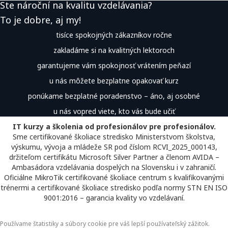
Ste nároční na kvalitu vzdelávania?
To je dobre, aj my!
tisíce spokojných zákazníkov ročne
zakladáme si na kvalitných lektoroch
garantujeme vám spokojnosť vrátením peňazí
u nás môžete bezplatne opakovať kurz
ponúkame bezplatné poradenstvo – áno, aj osobné
u nás vopred viete, kto vás bude učiť
IT kurzy a školenia od profesionálov pre profesionálov.
Sme certifikované školiace stredisko Ministerstvom školstva,
výskumu, vývoja a mládeže SR pod číslom RCVI_2025_000143,
držiteľom certifikátu Microsoft Silver Partner a členom AVIDA –
Ambasádora vzdelávania dospelých na Slovensku i v zahraničí.​​​​​​​​​​​​​​​​
Oficiálne MikroTik certifikované školiace centrum s kvalifikovanými
trénermi ​​​​​​​​​​a certifikované školiace stredisko podľa normy STN EN ISO
9001:2016 – garancia kvality vo vzdelávaní.
Používame štatistiky a súbory cookie pre váš lepší používateľský zážitok.