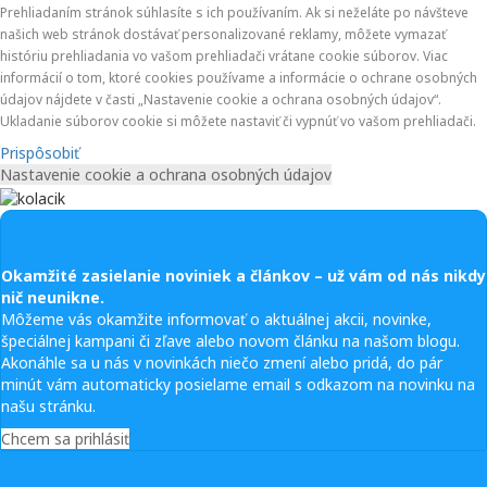
Prehliadaním stránok súhlasíte s ich používaním. Ak si neželáte po návšteve
našich web stránok dostávať personalizované reklamy, môžete vymazať
históriu prehliadania vo vašom prehliadači vrátane cookie súborov. Viac
informácií o tom, ktoré cookies používame a informácie o ochrane osobných
údajov nájdete v časti „Nastavenie cookie a ochrana osobných údajov“.
Ukladanie súborov cookie si môžete nastaviť či vypnúť vo vašom prehliadači.
Prispôsobiť
Nastavenie cookie a ochrana osobných údajov
Okamžité zasielanie noviniek a článkov – u
ž vám od nás nikdy
nič neunikne.
Môžeme vás okamžite informovať o aktuálnej akcii, novinke,
špeciálnej kampani či zľave alebo novom článku na našom blogu.
Akonáhle sa u nás v novinkách niečo zmení alebo pridá, do pár
minút vám automaticky posielame email s odkazom na novinku na
našu stránku.
Chcem sa prihlásiť