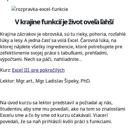
V krajine funkcií je život oveľa ľahší
Krajina zázrakov je obrovská, sú tu rieky, pohoria, rozľahlé
lúky a lesy. A jedna časť sa volá Excel. Čarovná lúka, na
ktorej nájdete všetky ingrediencie, ktoré potrebujete pre
zefektívnenie svojej práce s tabuľkami, prehľadmi,
výpočtami. Nech sa páči, nahliadnite…
Kurz:
Excel III. pre pokročilých
Lektor: Mgr. art., Mgr. Ladislav Šipeky, PhD.
Na úvod kurzu sa lektor predstavil a požiadal aj nás,
študentov, aby sme mu povedali, ako na tom so znalosťami
Excelu sme a čo by sme od kurzu očakávali. Viacerí
povedali, že sa naň prihlásili kvôli práci s funkciami.