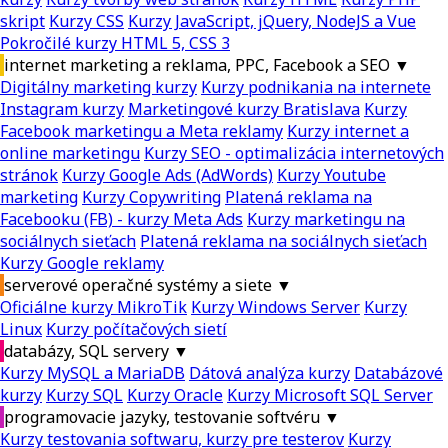
skript
Kurzy CSS
Kurzy JavaScript, jQuery, NodeJS a Vue
Pokročilé kurzy HTML 5, CSS 3
internet marketing a reklama, PPC, Facebook a SEO
▼
Digitálny marketing kurzy
Kurzy podnikania na internete
Instagram kurzy
Marketingové kurzy Bratislava
Kurzy
Facebook marketingu a Meta reklamy
Kurzy internet a
online marketingu
Kurzy SEO - optimalizácia internetových
stránok
Kurzy Google Ads (AdWords)
Kurzy Youtube
marketing
Kurzy Copywriting
Platená reklama na
Facebooku (FB) - kurzy Meta Ads
Kurzy marketingu na
sociálnych sieťach
Platená reklama na sociálnych sieťach
Kurzy Google reklamy
serverové operačné systémy a siete
▼
Oficiálne kurzy MikroTik
Kurzy Windows Server
Kurzy
Linux
Kurzy počítačových sietí
databázy, SQL servery
▼
Kurzy MySQL a MariaDB
Dátová analýza kurzy
Databázové
kurzy
Kurzy SQL
Kurzy Oracle
Kurzy Microsoft SQL Server
programovacie jazyky, testovanie softvéru
▼
Kurzy testovania softwaru, kurzy pre testerov
Kurzy