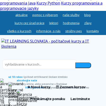
programovania Java
Kurzy Python
Kurzy programovania a
programovacie jazyky
aktuálne
pomoc s výberom
naše služby
blog
kurzy cez úrad práce
lektori
hodnotenia
zľavy
všetko o kurzoch
informácie, o nás
strážny pes
kontakty
už 18 rokov
špičkové certifikované školiace stredisko
absolvujte naše
IT kurzy online, alebo prezenčne v Bratislave
★ Nové kurzy
☰ Zoznam kurzov
100% garancia
spokojnosti, opakovanie kurzu zadarmo
∷ Preskúmajte ponuku
Lastminute