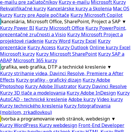
e-mailu pre začiatočníkov
Kurzy e-mailu
Microsoft Kurzy
Rekvalifikačné kurzy
Kancelárske kurzy a školenia
Mac OS
kurzy
Kurzy pre Apple počítače
Kurzy Microsoft Copilot
kancelária, Microsoft Office, SharePoint, Project a SAP
▼
Kurzy Power BI
Kurzy Microsoft Office
Kurzy PowerPoint,
prezentačné zručnosti a Visio
Kurzy Microsoft Project a
projektové riadenie
Kurzy Word
Kurzy Excel
Kurzy
prezentácie
Kurzy Access
Kurzy Outlook
Online kurzy Excel
Microsoft kurzy
Kurzy Microsoft SharePoint
Kurzy SAP a
ABAP
Microsoft 365 kurzy
grafika, web grafika, DTP a technické kreslenie
▼
Kurzy strihanie videa, Davinci Resolve, Premiere a After
Effects
Kurzy grafiky - grafický dizajn
Kurzy Adobe
Photoshop
Kurzy Adobe Illustrator
Kurzy Davinci Resolve
Kurzy 3D tlače a modelovania
Kurzy Adobe InDesign
Kurzy
AutoCAD - technické kreslenie
Adobe kurzy
Video kurzy
Kurzy technického kreslenia
Kurzy fotografovania
(mobilom, zrkadlovkou)
tvorba a programovanie web stránok, webdesign
▼
Kurzy WordPress
Kurzy webdesign
Front-End Developer
kurzy
Kurzy tvorby web stránok
Kurzy HTML
Kurzy PHP