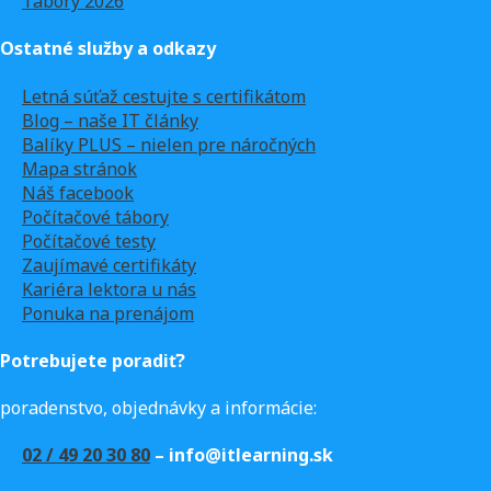
Tábory 2026
Ostatné služby a odkazy
Letná súťaž cestujte s certifikátom
Blog – naše IT články
Balíky PLUS – nielen pre náročných
Mapa stránok
Náš facebook
Počítačové tábory
Počítačové testy
Zaujímavé certifikáty
Kariéra lektora u nás
Ponuka na prenájom
Potrebujete poradiť?
poradenstvo, objednávky a informácie:
02 / 49 20 30 80
– info@itlearning.sk