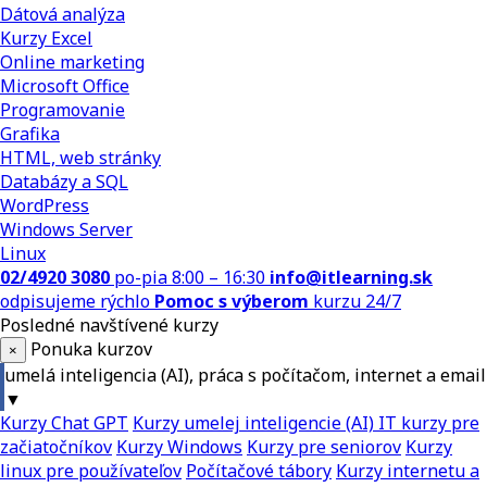
Dátová analýza
Kurzy Excel
Online marketing
Microsoft Office
Programovanie
Grafika
HTML, web stránky
Databázy a SQL
WordPress
Windows Server
Linux
02/4920 3080
po-pia 8:00 – 16:30
info@itlearning.sk
odpisujeme rýchlo
Pomoc s výberom
kurzu 24/7
Posledné navštívené kurzy
Ponuka kurzov
×
umelá inteligencia (AI), práca s počítačom, internet a email
▼
Kurzy Chat GPT
Kurzy umelej inteligencie (AI)
IT kurzy pre
začiatočníkov
Kurzy Windows
Kurzy pre seniorov
Kurzy
linux pre používateľov
Počítačové tábory
Kurzy internetu a