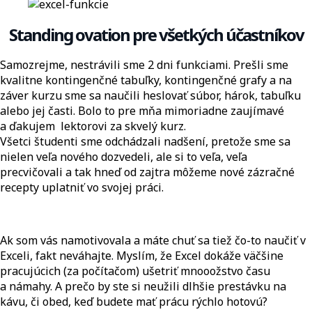
Standing ovation pre všetkých účastníkov
Samozrejme, nestrávili sme 2 dni funkciami. Prešli sme
kvalitne kontingenčné tabuľky, kontingenčné grafy a na
záver kurzu sme sa naučili heslovať súbor, hárok, tabuľku
alebo jej časti. Bolo to pre mňa mimoriadne zaujímavé
a ďakujem lektorovi za skvelý kurz.
Všetci študenti sme odchádzali nadšení, pretože sme sa
nielen veľa nového dozvedeli, ale si to veľa, veľa
precvičovali a tak hneď od zajtra môžeme nové zázračné
recepty uplatniť vo svojej práci.
Ak som vás namotivovala a máte chuť sa tiež čo-to naučiť v
Exceli, fakt neváhajte. Myslím, že Excel dokáže väčšine
pracujúcich (za počítačom) ušetriť mnooožstvo času
a námahy. A prečo by ste si neužili dlhšie prestávku na
kávu, či obed, keď budete mať prácu rýchlo hotovú?