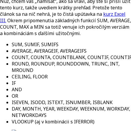
Nuž, chcem vás „namlsať“, ako sa vraví, aby ste si prišli užiť
tento kurz, takže uvediem krátky prehľad. Pretože tento
článok sa na nič nehrá, je to čistá upútavka na
kurz Excel
III.
Okrem pripomenutia základných funkcií SUM, AVERAGE,
COUNT, MAX a MIN sa totiž venuje ich pokročilým verziám
a kombináciám s ďalšími užitočnými.
SUM, SUMIF, SUMIFS
AVERAGE, AVERAGEIF, AVERAGEIFS
COUNT, COUNTA, COUNTBLANK, COUNTIF, COUNTI
ROUND, ROUNDUP, ROUNDDOWN, TRUNC, INT,
MROUND
CEILING, FLOOR
IF
AND
OR
ISEVEN, ISODD, ISTEXT, ISNUMBER, ISBLANK
DAY, MONTH, YEAR, WEEKDAY, WEEKNUM, WORKDAY,
NETWORKDAYS
VLOOKUP (aj v kombinácii s IFERROR)