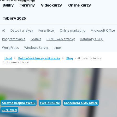
Balíky
Termíny
Videokurzy
Online kurzy
Tábory 2026
AI
Dátová analýza
Kurzy Excel
Online marketing
Microsoft Office
Programovanie
Grafika
HTML, web stránky
Databázy a SQL
WordPress
Windows Server
Linux
Úvod
>
Počítačové kurzy a školenia
>
Blog
>
Ako ste na tom s
funkciami v Exceli?
čarovná krajina excelu
excel funkcie
Kancelária a MS Office
kurz excel