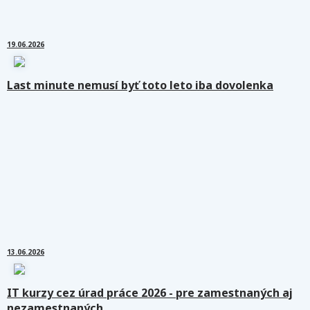
19.06.2026
Last minute nemusí byť toto leto iba dovolenka
13.06.2026
IT kurzy cez úrad práce 2026 - pre zamestnaných aj
nezamestnaných