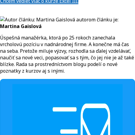
Chcem vedieť viac o kurze Excel III.
autorom článku je:
Martina Gaislová
Úspešná manažérka, ktorá po 25 rokoch zanechala
vrcholovú pozíciu v nadnárodnej firme. A konečne má čas
na seba. Pretože miluje výzvy, rozhodla sa ďalej vzdelávať,
naučiť sa nové veci, popasovať sa s tým, čo jej nie je až také
blízke. Rada sa prostredníctvom blogu podelí o nové
poznatky z kurzov aj s inými.