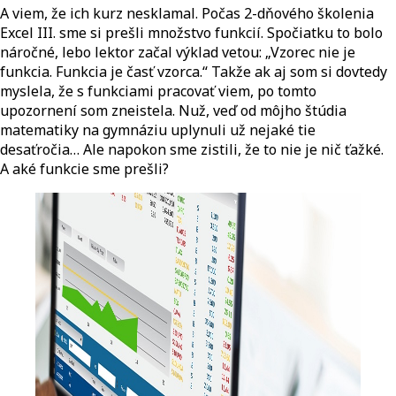
A viem, že ich kurz nesklamal. Počas 2-dňového školenia
Excel III. sme si prešli množstvo funkcií. Spočiatku to bolo
náročné, lebo lektor začal výklad vetou: „Vzorec nie je
funkcia. Funkcia je časť vzorca.“ Takže ak aj som si dovtedy
myslela, že s funkciami pracovať viem, po tomto
upozornení som zneistela. Nuž, veď od môjho štúdia
matematiky na gymnáziu uplynuli už nejaké tie
desaťročia… Ale napokon sme zistili, že to nie je nič ťažké.
A aké funkcie sme prešli?