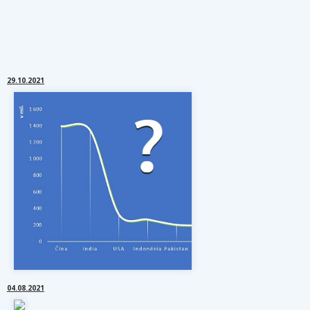
29.10.2021
Ako spraviť graf v programe Excel
04.08.2021