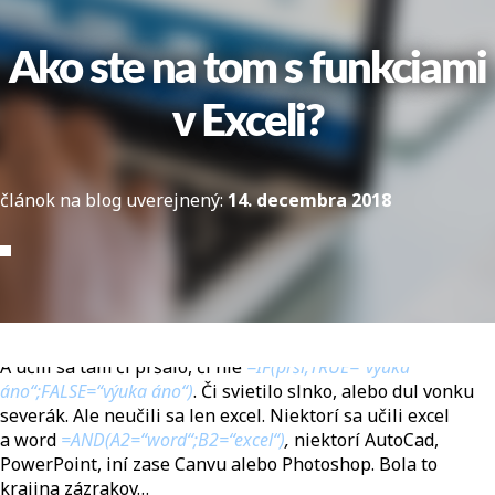
Ako ste na tom s funkciami
v Exceli?
článok na blog uverejnený:
14. decembra 2018
Kde bolo, tam bolo, bol raz jeden IT Learning. Taká školička
pre dospelákov, čo sa chceli zlepšiť v práci na počítači.
A učili sa tam či pršalo, či nie
=IF(prší;TRUE=“výuka
áno“;FALSE=“výuka áno“)
. Či svietilo slnko, alebo dul vonku
severák. Ale neučili sa len excel. Niektorí sa učili excel
a word
=AND(A2=“word“;B2=“excel“)
,
niektorí AutoCad,
PowerPoint, iní zase Canvu alebo Photoshop. Bola to
krajina zázrakov…