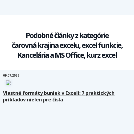
Podobné články z kategórie
čarovná krajina excelu, excel funkcie,
Kancelária a MS Office, kurz excel
09.07.2026
Vlastné formáty buniek v Exceli: 7 praktických
príkladov nielen pre čísla