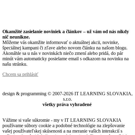
Okamžité zasielanie noviniek a článkov – u
ž vám od nás nikdy
nič neunikne.
Môžeme vás okamžite informovať o aktuálnej akcii, novinke,
špeciálnej kampani či zľave alebo novom článku na našom blogu.
Akonáhle sa u nás v novinkách niečo zmení alebo pridá, do pár
minút vám automaticky posielame email s odkazom na novinku na
našu stránku.
Chcem sa prihlásiť
design & programming © 2007-2026 IT LEARNING SLOVAKIA,
s.r.o.
všetky práva vyhradené
Vážime si vaše súkromie - my v IT LEARNING SLOVAKIA
používame súbory cookie a podobné technológie na zlepšovanie
vašej používateľskej skúsenosti a na meranie vašich interakcií s