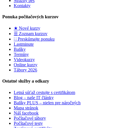
Strážny pes
Kontakty
Ponuka počítačových kurzov
★ Nové kurzy
☰ Zoznam kurzov
∷ Preskúmajte ponuku
Lastminute
Balíky
Termíny
Videokurzy
Online kurzy
Tábory 2026
Ostatné služby a odkazy
Letná súťaž cestujte s certifikátom
Blog – naše IT články
Balíky PLUS – nielen pre náročných
Mapa stránok
Náš facebook
Počítačové tábory
Počítačové testy