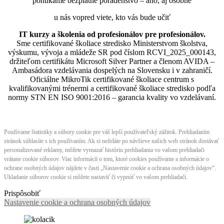
ponúkame bezplatné poradenstvo – áno, aj osobné
u nás vopred viete, kto vás bude učiť
IT kurzy a školenia od profesionálov pre profesionálov.
Sme certifikované školiace stredisko Ministerstvom školstva,
výskumu, vývoja a mládeže SR pod číslom RCVI_2025_000143,
držiteľom certifikátu Microsoft Silver Partner a členom AVIDA –
Ambasádora vzdelávania dospelých na Slovensku i v zahraničí.​​​​​​​​​​​​​​​​
Oficiálne MikroTik certifikované školiace centrum s
kvalifikovanými trénermi ​​​​​​​​​​a certifikované školiace stredisko podľa
normy STN EN ISO 9001:2016 – garancia kvality vo vzdelávaní.
Používame štatistiky a súbory cookie pre váš lepší používateľský zážitok. Prehliadaním
stránok súhlasíte s ich používaním. Ak si neželáte po návšteve našich web stránok dostávať
personalizované reklamy, môžete vymazať históriu prehliadania vo vašom prehliadači
vrátane cookie súborov. Viac informácií o tom, ktoré cookies používame a informácie o
ochrane osobných údajov nájdete v časti „Nastavenie cookie a ochrana osobných údajov“.
Ukladanie súborov cookie si môžete nastaviť či vypnúť vo vašom prehliadači.
Prispôsobiť
Nastavenie cookie a ochrana osobných údajov