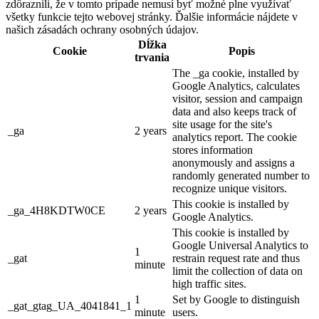
zdôraznili, že v tomto prípade nemusí byť možné plne využívať
všetky funkcie tejto webovej stránky. Ďalšie informácie nájdete v
našich zásadách ochrany osobných údajov.
Dĺžka
Cookie
Popis
trvania
The _ga cookie, installed by
Google Analytics, calculates
visitor, session and campaign
data and also keeps track of
site usage for the site's
_ga
2 years
analytics report. The cookie
stores information
anonymously and assigns a
randomly generated number to
recognize unique visitors.
This cookie is installed by
_ga_4H8KDTW0CE
2 years
Google Analytics.
This cookie is installed by
Google Universal Analytics to
1
_gat
restrain request rate and thus
minute
limit the collection of data on
high traffic sites.
1
Set by Google to distinguish
_gat_gtag_UA_4041841_1
minute
users.