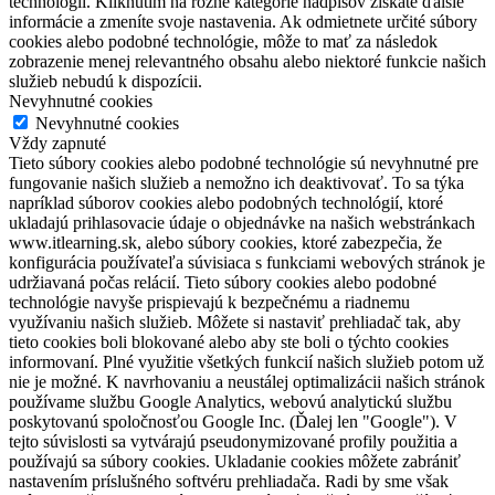
technológií. Kliknutím na rôzne kategórie nadpisov získate ďalšie
informácie a zmeníte svoje nastavenia. Ak odmietnete určité súbory
cookies alebo podobné technológie, môže to mať za následok
zobrazenie menej relevantného obsahu alebo niektoré funkcie našich
služieb nebudú k dispozícii.
Nevyhnutné cookies
Nevyhnutné cookies
Vždy zapnuté
Tieto súbory cookies alebo podobné technológie sú nevyhnutné pre
fungovanie našich služieb a nemožno ich deaktivovať. To sa týka
napríklad súborov cookies alebo podobných technológií, ktoré
ukladajú prihlasovacie údaje o objednávke na našich webstránkach
www.itlearning.sk, alebo súbory cookies, ktoré zabezpečia, že
konfigurácia používateľa súvisiaca s funkciami webových stránok je
udržiavaná počas relácií. Tieto súbory cookies alebo podobné
technológie navyše prispievajú k bezpečnému a riadnemu
využívaniu našich služieb. Môžete si nastaviť prehliadač tak, aby
tieto cookies boli blokované alebo aby ste boli o týchto cookies
informovaní. Plné využitie všetkých funkcií našich služieb potom už
nie je možné. K navrhovaniu a neustálej optimalizácii našich stránok
používame službu Google Analytics, webovú analytickú službu
poskytovanú spoločnosťou Google Inc. (Ďalej len "Google"). V
tejto súvislosti sa vytvárajú pseudonymizované profily použitia a
používajú sa súbory cookies. Ukladanie cookies môžete zabrániť
nastavením príslušného softvéru prehliadača. Radi by sme však