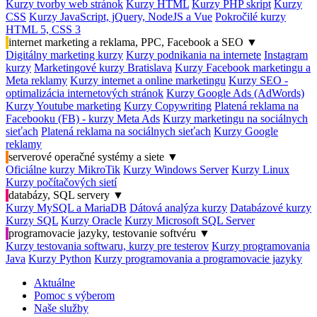
Kurzy tvorby web stránok
Kurzy HTML
Kurzy PHP skript
Kurzy
CSS
Kurzy JavaScript, jQuery, NodeJS a Vue
Pokročilé kurzy
HTML 5, CSS 3
internet marketing a reklama, PPC, Facebook a SEO
▼
Digitálny marketing kurzy
Kurzy podnikania na internete
Instagram
kurzy
Marketingové kurzy Bratislava
Kurzy Facebook marketingu a
Meta reklamy
Kurzy internet a online marketingu
Kurzy SEO -
optimalizácia internetových stránok
Kurzy Google Ads (AdWords)
Kurzy Youtube marketing
Kurzy Copywriting
Platená reklama na
Facebooku (FB) - kurzy Meta Ads
Kurzy marketingu na sociálnych
sieťach
Platená reklama na sociálnych sieťach
Kurzy Google
reklamy
serverové operačné systémy a siete
▼
Oficiálne kurzy MikroTik
Kurzy Windows Server
Kurzy Linux
Kurzy počítačových sietí
databázy, SQL servery
▼
Kurzy MySQL a MariaDB
Dátová analýza kurzy
Databázové kurzy
Kurzy SQL
Kurzy Oracle
Kurzy Microsoft SQL Server
programovacie jazyky, testovanie softvéru
▼
Kurzy testovania softwaru, kurzy pre testerov
Kurzy programovania
Java
Kurzy Python
Kurzy programovania a programovacie jazyky
Aktuálne
Pomoc s výberom
Naše služby