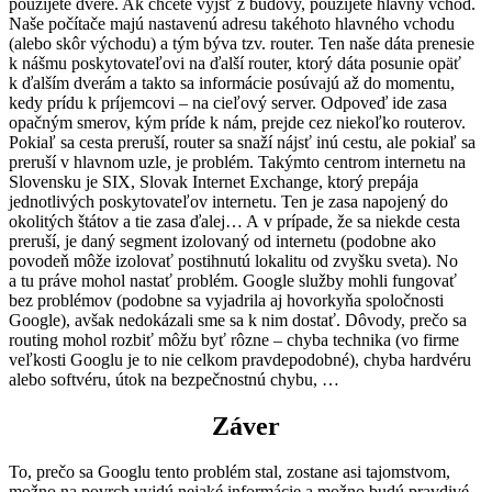
použijete dvere. Ak chcete vyjsť z budovy, použijete hlavný vchod.
Naše počítače majú nastavenú adresu takéhoto hlavného vchodu
(alebo skôr východu) a tým býva tzv. router. Ten naše dáta prenesie
k nášmu poskytovateľovi na ďalší router, ktorý dáta posunie opäť
k ďalším dverám a takto sa informácie posúvajú až do momentu,
kedy prídu k príjemcovi – na cieľový server. Odpoveď ide zasa
opačným smerov, kým príde k nám, prejde cez niekoľko routerov.
Pokiaľ sa cesta preruší, router sa snaží nájsť inú cestu, ale pokiaľ sa
preruší v hlavnom uzle, je problém. Takýmto centrom internetu na
Slovensku je SIX, Slovak Internet Exchange, ktorý prepája
jednotlivých poskytovateľov internetu. Ten je zasa napojený do
okolitých štátov a tie zasa ďalej… A v prípade, že sa niekde cesta
preruší, je daný segment izolovaný od internetu (podobne ako
povodeň môže izolovať postihnutú lokalitu od zvyšku sveta). No
a tu práve mohol nastať problém. Google služby mohli fungovať
bez problémov (podobne sa vyjadrila aj hovorkyňa spoločnosti
Google), avšak nedokázali sme sa k nim dostať. Dôvody, prečo sa
routing mohol rozbiť môžu byť rôzne – chyba technika (vo firme
veľkosti Googlu je to nie celkom pravdepodobné), chyba hardvéru
alebo softvéru, útok na bezpečnostnú chybu, …
Záver
To, prečo sa Googlu tento problém stal, zostane asi tajomstvom,
možno na povrch vyjdú nejaké informácie a možno budú pravdivé.