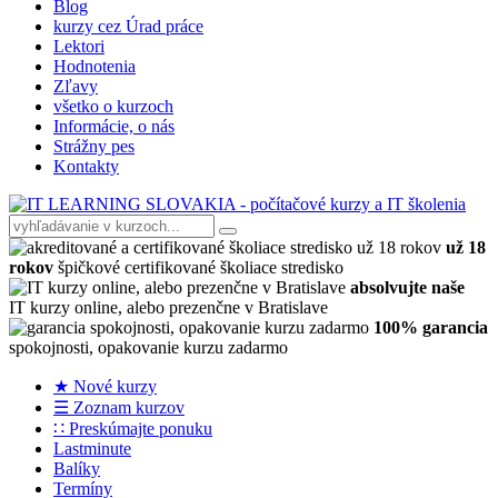
Blog
kurzy cez Úrad práce
Lektori
Hodnotenia
Zľavy
všetko o kurzoch
Informácie, o nás
Strážny pes
Kontakty
už 18
rokov
špičkové certifikované školiace stredisko
absolvujte naše
IT kurzy online, alebo prezenčne v Bratislave
100% garancia
spokojnosti, opakovanie kurzu zadarmo
★ Nové kurzy
☰ Zoznam kurzov
∷ Preskúmajte ponuku
Lastminute
Balíky
Termíny