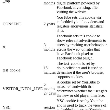
_fbp
months
digital platform powered by
Facebook advertising, after
visiting the website.
YouTube sets this cookie via
embedded youtube-videos and
CONSENT
2 years
registers anonymous statistical
data.
Facebook sets this cookie to
show relevant advertisements to
3
users by tracking user behaviour
fr
months
across the web, on sites that
have Facebook pixel or
Facebook social plugin.
The test_cookie is set by
15
doubleclick.net and is used to
test_cookie
minutes
determine if the user's browser
supports cookies.
A cookie set by YouTube to
5
measure bandwidth that
VISITOR_INFO1_LIVE
months
determines whether the user gets
27 days
the new or old player interface.
YSC cookie is set by Youtube
and is used to track the views of
YSC
session
embedded videos on Youtube