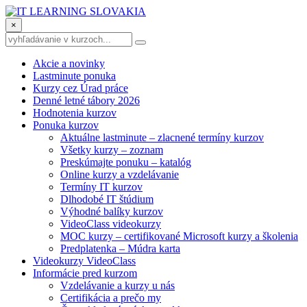
×
Akcie a novinky
Lastminute ponuka
Kurzy cez Úrad práce
Denné letné tábory 2026
Hodnotenia kurzov
Ponuka kurzov
Aktuálne lastminute – zlacnené termíny kurzov
Všetky kurzy – zoznam
Preskúmajte ponuku – katalóg
Online kurzy a vzdelávanie
Termíny IT kurzov
Dlhodobé IT štúdium
Výhodné balíky kurzov
VideoClass videokurzy
MOC kurzy – certifikované Microsoft kurzy a školenia
Predplatenka – Múdra karta
Videokurzy VideoClass
Informácie pred kurzom
Vzdelávanie a kurzy u nás
Certifikácia a prečo my