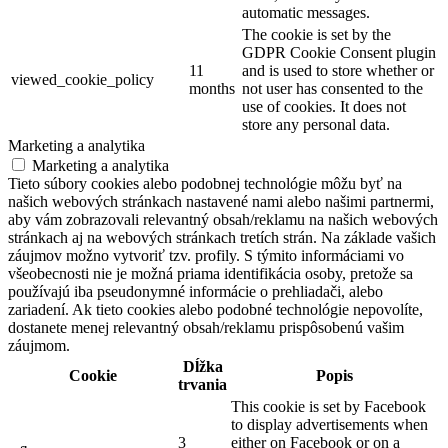
automatic messages.
The cookie is set by the
GDPR Cookie Consent plugin
11
and is used to store whether or
viewed_cookie_policy
months
not user has consented to the
use of cookies. It does not
store any personal data.
Marketing a analytika
Marketing a analytika
Tieto súbory cookies alebo podobnej technológie môžu byť na
našich webových stránkach nastavené nami alebo našimi partnermi,
aby vám zobrazovali relevantný obsah/reklamu na našich webových
stránkach aj na webových stránkach tretích strán. Na základe vašich
záujmov možno vytvoriť tzv. profily. S týmito informáciami vo
všeobecnosti nie je možná priama identifikácia osoby, pretože sa
používajú iba pseudonymné informácie o prehliadači, alebo
zariadení. Ak tieto cookies alebo podobné technológie nepovolíte,
dostanete menej relevantný obsah/reklamu prispôsobenú vašim
záujmom.
Dĺžka
Cookie
Popis
trvania
This cookie is set by Facebook
to display advertisements when
3
either on Facebook or on a