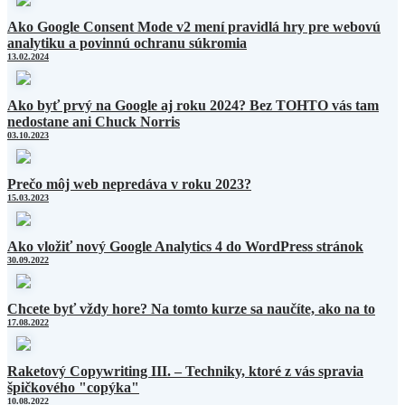
Ako Google Consent Mode v2 mení pravidlá hry pre webovú
analytiku a povinnú ochranu súkromia
13.02.2024
Ako byť prvý na Google aj roku 2024? Bez TOHTO vás tam
nedostane ani Chuck Norris
03.10.2023
Prečo môj web nepredáva v roku 2023?
15.03.2023
Ako vložiť nový Google Analytics 4 do WordPress stránok
30.09.2022
Chcete byť vždy hore? Na tomto kurze sa naučíte, ako na to
17.08.2022
Raketový Copywriting III. – Techniky, ktoré z vás spravia
špičkového "copýka"
10.08.2022