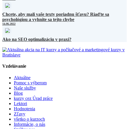
Chcete, aby mali vaše texty poriadnu šťavu? Riaďte sa
psychológiou a vyhnite sa tejto chybe
14.06.2022
Ako na SEO optimalizáciu v praxi?
Vzdelávanie
Aktuálne
Pomoc s výberom
Naše služby
Blog
kurzy cez Úrad práce
Lektori
Hodnotenia
Zľavy
všetko o kurzoch
Informácie, o nás