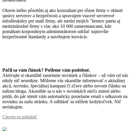
Okrem iného pôsobím aj ako konzultant pre rôzne firmy v oblasti
správy serverov a bezpečnosti a spravujem viaceré serverové
infraštruktúry pre malé firmy, ale medzi mojich "lientov patria aj
medzinárodné firmy s viac ako 10 000 zamestnancami, kde
pomáham korporátnym administrátorom udržať najnovšie
bezpečnostné štandardy a navrhujem inovácie.
Páčil sa vám článok? Pošleme vám podobné.
Aktivujte si okamžité zasielanie noviniek a článkov – už vám od nás
nikdy nič neunikne. Môžeme vás okamžite informovať o aktuálnej
akcii, novinke, špeciálnej kampani či zľave alebo novom článku na
našom blogu. Akonáhle sa u nás v novinkách niečo zmení alebo
pridá, do pár minút vám automaticky posielame email s odkazom na
novinku na našu stránku. A odhlásiť sa môžete kedykoľvek. Nič
neriskujete.
Chcem sa prihlásiť