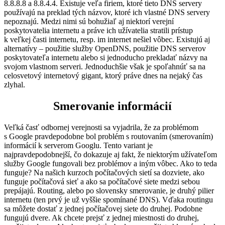
8.8.8.8 a 8.8.4.4. Existuje veľa firiem, ktoré tieto DNS servery
používajú na preklad tých názvov, ktoré ich vlastné DNS servery
nepoznajú. Medzi nimi sú bohužiaľ aj niektorí verejní
poskytovatelia internetu a práve ich užívatelia stratili prístup
k veľkej časti internetu, resp. im internet nešiel vôbec. Existujú aj
alternatívy – použitie služby OpenDNS, použitie DNS serverov
poskytovateľa internetu alebo si jednoducho prekladať názvy na
svojom vlastnom serveri. Jednoduchšie však je spoľahnúť sa na
celosvetový internetový gigant, ktorý práve dnes na nejaký čas
zlyhal.
Smerovanie informácií
Veľká časť odbornej verejnosti sa vyjadrila, že za problémom
s Google pravdepodobne bol problém s routovaním (smerovaním)
informácií k serverom Googlu. Tento variant je
najpravdepodobnejší, čo dokazuje aj fakt, že niektorým užívateľom
služby Google fungovali bez problémov a iným vôbec. Ako to teda
funguje? Na našich kurzoch počítačových sietí sa dozviete, ako
funguje počítačová sieť a ako sa počítačové siete medzi sebou
prepájajú. Routing, alebo po slovensky smerovanie, je druhý pilier
internetu (ten prvý je už vyššie spomínané DNS). Vďaka routingu
sa môžete dostať z jednej počítačovej siete do druhej. Podobne
fungujú dvere. Ak chcete prejsť z jednej miestnosti do druhej,