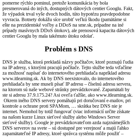
pomerne rýchlo pominul, pretože komunikácia by bola
presmerovaná do iných, dostupných dátových centier Googlu. Fakt,
že výpadok trval vyše dvoch hodín, túto hypotézu pravdepodobne
vyvracia. Botnety dokážu síce urobiť veľkú škodu (pamätáme si
ešte na prezidentské voľby a DDoS na sme.sk, prípadne na iné
prípady masívnych DDoS útokov), ale prenosová kapacita dátových
centier Googlu by mala takémuto útoku odolať.
Problém s DNS
DNS je služba, ktorá prekladá názvy počítačov, ktoré poznajú ľudia
na IP adresy, s ktorými pracujú počítače. Tejto službe teda vďačíme
za možnosť napísať do internetového prehliadača napríklad adresu
www.itlearning.sk. Ak by DNS neexistovalo, do internetového
prehliadača by sme museli písať IP adresu – číselnú adresu servera,
na ktorom sú naše webové stránky prevádzkované. Zapamätali by
ste si adresu 37.9.175.24? Asi oveľa ťažšie, ako www.itlearning.sk.
Okrem iného DNS servery pomáhajú pri doručovaní e-mailov, pri
kontrole a ochrane proti SPAMom, … skrátka bez DNS nie je
internet. Nemohol by totiž fungovať (viac informácií určite získate
na našom kurze Linux sieťové služby alebo Windows Server
sieťové služby). Google je prevádzkovateľom azda najznámejších
DNS serverov na svete – sú dostupné pre verejnosť a majú ľahko
zapamätateľné IP adresy, ktoré správca systému môže použiť –