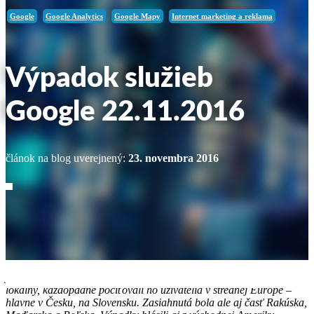
Google
Google Analytics
Google Mapy
Internet marketing a reklama
Výpadok služieb
Google 22.11.2016
článok na blog uverejnený:
23. novembra 2016
Dňa 22.11.2016 od cca 19:00 asi viacerí zaznamenali problémy
s pripojením na internet, rôzne webové stránky, ale hlavne na služby
Google – vyhľadávač, Gmail, prekladač, mapy, dokonca
nedostupná bola aj služba YouTube. Zo začiatku nebolo celkom
jasné, čo sa vlastne stalo a či je výpadok celosvetový alebo iba
lokálny, každopádne pociťovali ho užívatelia v strednej Európe –
hlavne v Česku, na Slovensku. Zasiahnutá bola ale aj časť Rakúska,