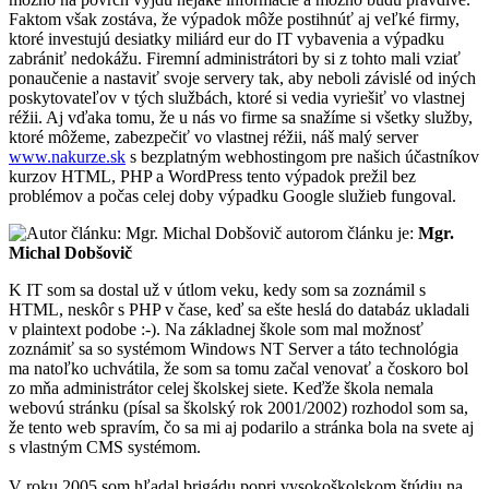
Faktom však zostáva, že výpadok môže postihnúť aj veľké firmy,
ktoré investujú desiatky miliárd eur do IT vybavenia a výpadku
zabrániť nedokážu. Firemní administrátori by si z tohto mali vziať
ponaučenie a nastaviť svoje servery tak, aby neboli závislé od iných
poskytovateľov v tých službách, ktoré si vedia vyriešiť vo vlastnej
réžii. Aj vďaka tomu, že u nás vo firme sa snažíme si všetky služby,
ktoré môžeme, zabezpečiť vo vlastnej réžii, náš malý server
www.nakurze.sk
s bezplatným webhostingom pre našich účastníkov
kurzov HTML, PHP a WordPress tento výpadok prežil bez
problémov a počas celej doby výpadku Google služieb fungoval.
autorom článku je:
Mgr.
Michal Dobšovič
K IT som sa dostal už v útlom veku, kedy som sa zoznámil s
HTML, neskôr s PHP v čase, keď sa ešte heslá do databáz ukladali
v plaintext podobe :-). Na základnej škole som mal možnosť
zoznámiť sa so systémom Windows NT Server a táto technológia
ma natoľko uchvátila, že som sa tomu začal venovať a čoskoro bol
zo mňa administrátor celej školskej siete. Keďže škola nemala
webovú stránku (písal sa školský rok 2001/2002) rozhodol som sa,
že tento web spravím, čo sa mi aj podarilo a stránka bola na svete aj
s vlastným CMS systémom.
V roku 2005 som hľadal brigádu popri vysokoškolskom štúdiu na