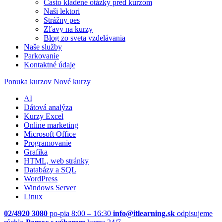
Často kladené otázky pred kurzom
Naši lektori
Strážny pes
Zľavy na kurzy
Blog zo sveta vzdelávania
Naše služby
Parkovanie
Kontaktné údaje
Ponuka kurzov
Nové kurzy
AI
Dátová analýza
Kurzy Excel
Online marketing
Microsoft Office
Programovanie
Grafika
HTML, web stránky
Databázy a SQL
WordPress
Windows Server
Linux
02/4920 3080
po-pia 8:00 – 16:30
info@itlearning.sk
odpisujeme