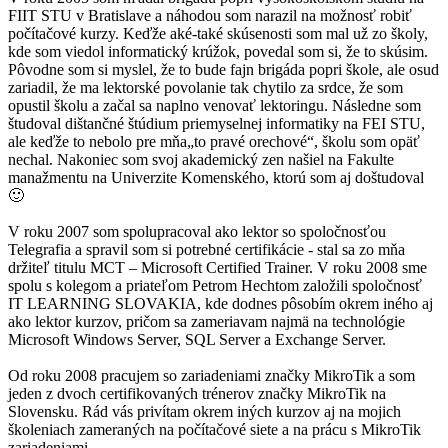
FIIT STU v Bratislave a náhodou som narazil na možnosť robiť
počítačové kurzy. Keďže aké-také skúsenosti som mal už zo školy,
kde som viedol informatický krúžok, povedal som si, že to skúsim.
Pôvodne som si myslel, že to bude fajn brigáda popri škole, ale osud
zariadil, že ma lektorské povolanie tak chytilo za srdce, že som
opustil školu a začal sa naplno venovať lektoringu. Následne som
študoval dištančné štúdium priemyselnej informatiky na FEI STU,
ale keďže to nebolo pre mňa„to pravé orechové“, školu som opäť
nechal. Nakoniec som svoj akademický zen našiel na Fakulte
manažmentu na Univerzite Komenského, ktorú som aj doštudoval
🙂
V roku 2007 som spolupracoval ako lektor so spoločnosťou
Telegrafia a spravil som si potrebné certifikácie - stal sa zo mňa
držiteľ titulu MCT – Microsoft Certified Trainer. V roku 2008 sme
spolu s kolegom a priateľom Petrom Hechtom založili spoločnosť
IT LEARNING SLOVAKIA, kde dodnes pôsobím okrem iného aj
ako lektor kurzov, pričom sa zameriavam najmä na technológie
Microsoft Windows Server, SQL Server a Exchange Server.
Od roku 2008 pracujem so zariadeniami značky MikroTik a som
jeden z dvoch certifikovaných trénerov značky MikroTik na
Slovensku. Rád vás privítam okrem iných kurzov aj na mojich
školeniach zameraných na počítačové siete a na prácu s MikroTik
zariadeniami.