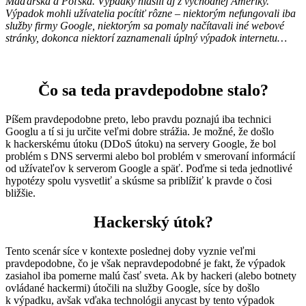
Maďarska a Poľska. Výpadky hlásili aj z východnej Ameriky.
Výpadok mohli užívatelia pocítiť rôzne – niektorým nefungovali iba
služby firmy Google, niektorým sa pomaly načítavali iné webové
stránky, dokonca niektorí zaznamenali úplný výpadok internetu…
Čo sa teda pravdepodobne stalo?
Píšem pravdepodobne preto, lebo pravdu poznajú iba technici
Googlu a tí si ju určite veľmi dobre strážia. Je možné, že došlo
k hackerskému útoku (DDoS útoku) na servery Google, že bol
problém s DNS servermi alebo bol problém v smerovaní informácií
od užívateľov k serverom Google a späť. Poďme si teda jednotlivé
hypotézy spolu vysvetliť a skúsme sa priblížiť k pravde o čosi
bližšie.
Hackerský útok?
Tento scenár síce v kontexte poslednej doby vyznie veľmi
pravdepodobne, čo je však nepravdepodobné je fakt, že výpadok
zasiahol iba pomerne malú časť sveta. Ak by hackeri (alebo botnety
ovládané hackermi) útočili na služby Google, síce by došlo
k výpadku, avšak vďaka technológii anycast by tento výpadok