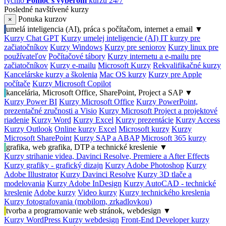
rýchlo
Pomoc s výberom
kurzu 24/7
Posledné navštívené kurzy
Ponuka kurzov
×
umelá inteligencia (AI), práca s počítačom, internet a email
▼
Kurzy Chat GPT
Kurzy umelej inteligencie (AI)
IT kurzy pre
začiatočníkov
Kurzy Windows
Kurzy pre seniorov
Kurzy linux pre
používateľov
Počítačové tábory
Kurzy internetu a e-mailu pre
začiatočníkov
Kurzy e-mailu
Microsoft Kurzy
Rekvalifikačné kurzy
Kancelárske kurzy a školenia
Mac OS kurzy
Kurzy pre Apple
počítače
Kurzy Microsoft Copilot
kancelária, Microsoft Office, SharePoint, Project a SAP
▼
Kurzy Power BI
Kurzy Microsoft Office
Kurzy PowerPoint,
prezentačné zručnosti a Visio
Kurzy Microsoft Project a projektové
riadenie
Kurzy Word
Kurzy Excel
Kurzy prezentácie
Kurzy Access
Kurzy Outlook
Online kurzy Excel
Microsoft kurzy
Kurzy
Microsoft SharePoint
Kurzy SAP a ABAP
Microsoft 365 kurzy
grafika, web grafika, DTP a technické kreslenie
▼
Kurzy strihanie videa, Davinci Resolve, Premiere a After Effects
Kurzy grafiky - grafický dizajn
Kurzy Adobe Photoshop
Kurzy
Adobe Illustrator
Kurzy Davinci Resolve
Kurzy 3D tlače a
modelovania
Kurzy Adobe InDesign
Kurzy AutoCAD - technické
kreslenie
Adobe kurzy
Video kurzy
Kurzy technického kreslenia
Kurzy fotografovania (mobilom, zrkadlovkou)
tvorba a programovanie web stránok, webdesign
▼
Kurzy WordPress
Kurzy webdesign
Front-End Developer kurzy