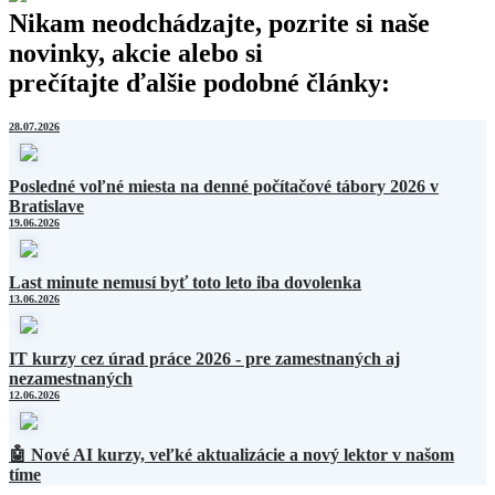
Nikam neodchádzajte, pozrite si naše
novinky, akcie alebo si
prečítajte ďalšie podobné články:
28.07.2026
Posledné voľné miesta na denné počítačové tábory 2026 v
Bratislave
19.06.2026
Last minute nemusí byť toto leto iba dovolenka
13.06.2026
IT kurzy cez úrad práce 2026 - pre zamestnaných aj
nezamestnaných
12.06.2026
🤖 Nové AI kurzy, veľké aktualizácie a nový lektor v našom
tíme