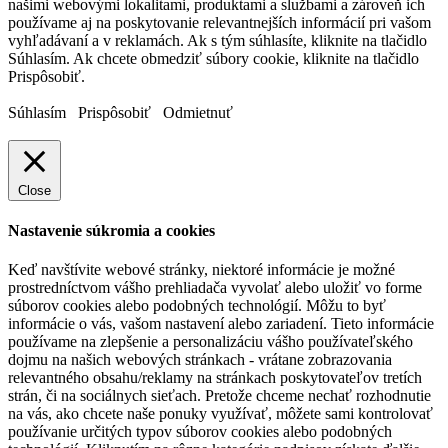
našimi webovými lokalitami, produktami a službami a zároveň ich
používame aj na poskytovanie relevantnejších informácií pri vašom
vyhľadávaní a v reklamách. Ak s tým súhlasíte, kliknite na tlačidlo
Súhlasím. Ak chcete obmedziť súbory cookie, kliknite na tlačidlo
Prispôsobiť.
Súhlasím
Prispôsobiť
Odmietnuť
Close
Nastavenie súkromia a cookies
Keď navštívite webové stránky, niektoré informácie je možné
prostredníctvom vášho prehliadača vyvolať alebo uložiť vo forme
súborov cookies alebo podobných technológií. Môžu to byť
informácie o vás, vašom nastavení alebo zariadení. Tieto informácie
používame na zlepšenie a personalizáciu vášho používateľského
dojmu na našich webových stránkach - vrátane zobrazovania
relevantného obsahu/reklamy na stránkach poskytovateľov tretích
strán, či na sociálnych sieťach. Pretože chceme nechať rozhodnutie
na vás, ako chcete naše ponuky využívať, môžete sami kontrolovať
používanie určitých typov súborov cookies alebo podobných