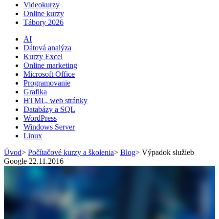
Videokurzy
Online kurzy
Tábory 2026
AI
Dátová analýza
Kurzy Excel
Online marketing
Microsoft Office
Programovanie
Grafika
HTML, web stránky
Databázy a SQL
WordPress
Windows Server
Linux
Úvod
>
Počítačové kurzy a školenia
>
Blog
>
Výpadok služieb
Google 22.11.2016