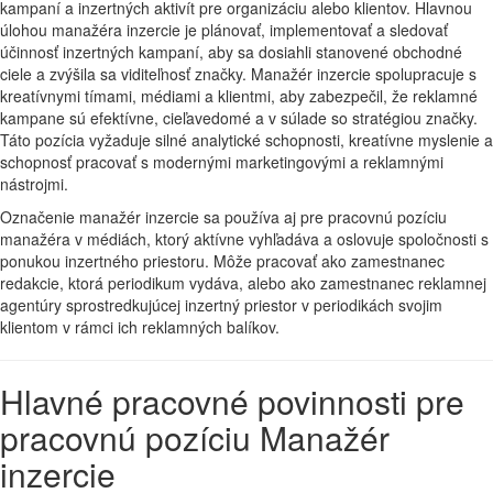
kampaní a inzertných aktivít pre organizáciu alebo klientov. Hlavnou
úlohou manažéra inzercie je plánovať, implementovať a sledovať
účinnosť inzertných kampaní, aby sa dosiahli stanovené obchodné
ciele a zvýšila sa viditeľnosť značky. Manažér inzercie spolupracuje s
kreatívnymi tímami, médiami a klientmi, aby zabezpečil, že reklamné
kampane sú efektívne, cieľavedomé a v súlade so stratégiou značky.
Táto pozícia vyžaduje silné analytické schopnosti, kreatívne myslenie a
schopnosť pracovať s modernými marketingovými a reklamnými
nástrojmi.
Označenie manažér inzercie sa používa aj pre pracovnú pozíciu
manažéra v médiách, ktorý aktívne vyhľadáva a oslovuje spoločnosti s
ponukou inzertného priestoru. Môže pracovať ako zamestnanec
redakcie, ktorá periodikum vydáva, alebo ako zamestnanec reklamnej
agentúry sprostredkujúcej inzertný priestor v periodikách svojim
klientom v rámci ich reklamných balíkov.
Hlavné pracovné povinnosti pre
pracovnú pozíciu Manažér
inzercie