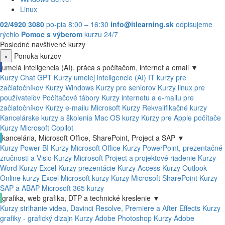
Linux
02/4920 3080
po-pia 8:00 – 16:30
info@itlearning.sk
odpisujeme
rýchlo
Pomoc s výberom
kurzu 24/7
Posledné navštívené kurzy
×
Ponuka kurzov
umelá inteligencia (AI), práca s počítačom, internet a email
▼
Kurzy Chat GPT
Kurzy umelej inteligencie (AI)
IT kurzy pre
začiatočníkov
Kurzy Windows
Kurzy pre seniorov
Kurzy linux pre
používateľov
Počítačové tábory
Kurzy internetu a e-mailu pre
začiatočníkov
Kurzy e-mailu
Microsoft Kurzy
Rekvalifikačné kurzy
Kancelárske kurzy a školenia
Mac OS kurzy
Kurzy pre Apple počítače
Kurzy Microsoft Copilot
kancelária, Microsoft Office, SharePoint, Project a SAP
▼
Kurzy Power BI
Kurzy Microsoft Office
Kurzy PowerPoint, prezentačné
zručnosti a Visio
Kurzy Microsoft Project a projektové riadenie
Kurzy
Word
Kurzy Excel
Kurzy prezentácie
Kurzy Access
Kurzy Outlook
Online kurzy Excel
Microsoft kurzy
Kurzy Microsoft SharePoint
Kurzy
SAP a ABAP
Microsoft 365 kurzy
grafika, web grafika, DTP a technické kreslenie
▼
Kurzy strihanie videa, Davinci Resolve, Premiere a After Effects
Kurzy
grafiky - grafický dizajn
Kurzy Adobe Photoshop
Kurzy Adobe