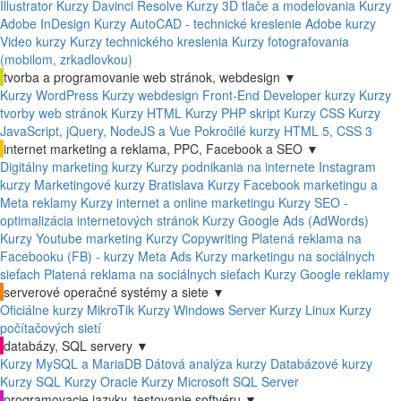
Illustrator
Kurzy Davinci Resolve
Kurzy 3D tlače a modelovania
Kurzy
Adobe InDesign
Kurzy AutoCAD - technické kreslenie
Adobe kurzy
Video kurzy
Kurzy technického kreslenia
Kurzy fotografovania
(mobilom, zrkadlovkou)
tvorba a programovanie web stránok, webdesign
▼
Kurzy WordPress
Kurzy webdesign
Front-End Developer kurzy
Kurzy
tvorby web stránok
Kurzy HTML
Kurzy PHP skript
Kurzy CSS
Kurzy
JavaScript, jQuery, NodeJS a Vue
Pokročilé kurzy HTML 5, CSS 3
internet marketing a reklama, PPC, Facebook a SEO
▼
Digitálny marketing kurzy
Kurzy podnikania na internete
Instagram
kurzy
Marketingové kurzy Bratislava
Kurzy Facebook marketingu a
Meta reklamy
Kurzy internet a online marketingu
Kurzy SEO -
optimalizácia internetových stránok
Kurzy Google Ads (AdWords)
Kurzy Youtube marketing
Kurzy Copywriting
Platená reklama na
Facebooku (FB) - kurzy Meta Ads
Kurzy marketingu na sociálnych
sieťach
Platená reklama na sociálnych sieťach
Kurzy Google reklamy
serverové operačné systémy a siete
▼
Oficiálne kurzy MikroTik
Kurzy Windows Server
Kurzy Linux
Kurzy
počítačových sietí
databázy, SQL servery
▼
Kurzy MySQL a MariaDB
Dátová analýza kurzy
Databázové kurzy
Kurzy SQL
Kurzy Oracle
Kurzy Microsoft SQL Server
programovacie jazyky, testovanie softvéru
▼